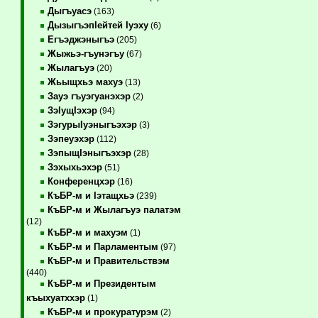
Дыгъуасэ
(163)
ДызыгъэпIейтей Iуэху
(6)
Егъэджэныгъэ
(205)
Жыжьэ-гъунэгъу
(67)
Жылагъуэ
(20)
Жьыщхьэ махуэ
(13)
Зауэ гъуэгуанэхэр
(2)
ЗэIущIэхэр
(94)
ЗэгурыIуэныгъэхэр
(3)
Зэпеуэхэр
(112)
ЗэпыщIэныгъэхэр
(28)
Зэхыхьэхэр
(51)
Конференцхэр
(16)
КъБР-м и Iэтащхьэ
(239)
КъБР-м и Жылагъуэ палатэм
(12)
КъБР-м и махуэм
(1)
КъБР-м и Парламентым
(97)
КъБР-м и Правительствэм
(440)
КъБР-м и Президентым
къыхуатххэр
(1)
КъБР-м и прокуратурэм
(2)