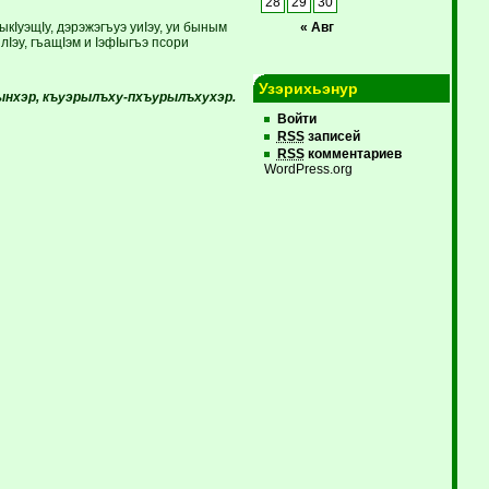
28
29
30
кIуэщIу, дэрэжэгъуэ уиIэу, уи быным
« Авг
Iэу, гъащIэм и IэфIыгъэ псори
Узэрихьэнур
ынхэр, къуэрылъху-пхъурылъхухэр.
Войти
RSS
записей
RSS
комментариев
WordPress.org