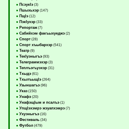
ПсэукIэ
(3)
Пшыхьхэр
(147)
ПщIэ
(12)
ПэкIухэр
(33)
Репортаж
(7)
Сабийхэм факъыхуеджэ
(2)
Спорт
(28)
Спорт хъыбархэр
(541)
Театр
(9)
ТекIуэныгъэ
(93)
Телеграммэхэр
(3)
Теплъэгъуэхэр
(31)
Тхыдэ
(61)
ТхылъыщIэ
(264)
Узыншагъэ
(96)
Указ
(150)
Унафэ
(20)
УнафэщIым и псалъэ
(1)
УпщIэхэмрэ жэуапхэмрэ
(7)
Ухуэныгъэ
(16)
Фестиваль
(34)
Футбол
(479)