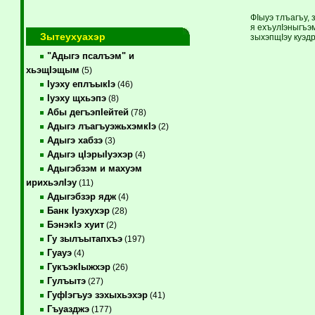
ФIыуэ тлъагъу, 
я ехъулIэныгъэм
Зытеухуахэр
зыхэпщIэу куэдр
"Адыгэ псалъэм" и
хьэщIэщым
(5)
Iуэху еплъыкIэ
(46)
Iуэху щхьэпэ
(8)
Абы дегъэпIейтей
(78)
Адыгэ лъагъуэжьхэмкIэ
(2)
Адыгэ хабзэ
(3)
Адыгэ цIэрыIуэхэр
(4)
Адыгэбзэм и махуэм
ирихьэлIэу
(11)
Адыгэбзэр ядж
(4)
Банк Iуэхухэр
(28)
БэнэкIэ хуит
(2)
Гу зылъытапхъэ
(197)
Гуауэ
(4)
ГукъэкIыжхэр
(26)
Гулъытэ
(27)
ГуфIэгъуэ зэхыхьэхэр
(41)
Гъуазджэ
(177)