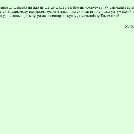
зыпэтщI щымыIэ ди адэ дыщэ, ди дадэ лъапIэм дынохъуэхъу! Уи ­узыншагъэр мы
, уи къуэрылъху-­пхъурылъхухэм я насыпым уи псэр игъэгуфIэрэ уи гум ехуэбыл
э укъыт­щхьэ­щытыну, уи илъэсищэр зэгъусэу дгъэлъэ­пIэну Тхьэм жиIэ!
Уи б