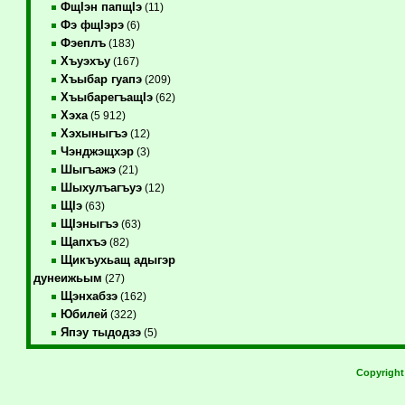
ФщIэн папщIэ
(11)
Фэ фщIэрэ
(6)
Фэеплъ
(183)
Хъуэхъу
(167)
Хъыбар гуапэ
(209)
ХъыбарегъащIэ
(62)
Хэха
(5 912)
Хэхыныгъэ
(12)
Чэнджэщхэр
(3)
Шыгъажэ
(21)
Шыхулъагъуэ
(12)
ЩIэ
(63)
ЩIэныгъэ
(63)
Щапхъэ
(82)
Щикъухьащ адыгэр
дунеижьым
(27)
Щэнхабзэ
(162)
Юбилей
(322)
Япэу тыдодзэ
(5)
Copyrigh