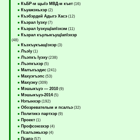
КъБР-м щыIэ МВД-м къет
(16)
Къуажэхьхэр
(2)
Къэбэрдей Адыгэ Хасэ
(12)
Къэрал Iуэху
(7)
Къэрал IуэхущIапIэхэм
(11)
Къэрал къулыкъущIапIэхэр
(48)
КъэхъукъащIэхэр
(3)
ЛъэIу
(1)
Лъэпкъ Iуэху
(238)
Лъэпкъхэр
(5)
Малъхъэдис
(241)
Махуэгъэпс
(53)
Махуэку
(309)
Мэшыкъуэ — 2010
(9)
Мэшыкъуэ-2014
(5)
Нэтынхэр
(192)
Обозревателым и псалъэ
(32)
Политикэ партхэр
(9)
Проект
(1)
Профсоюзхэр
(4)
Псалъэжьхэр
(4)
Псапэ
(57)