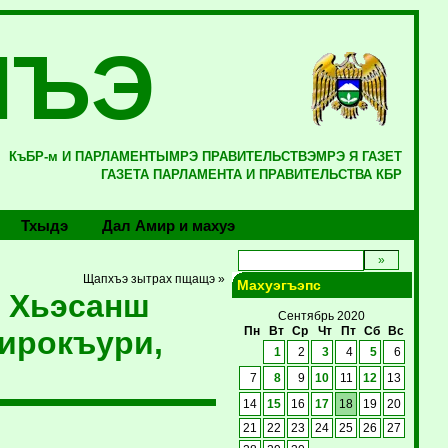
ЛЪЭ
КъБР-м И ПАРЛАМЕНТЫМРЭ ПРАВИТЕЛЬСТВЭМРЭ Я ГАЗЕТ
ГАЗЕТА ПАРЛАМЕНТА И ПРАВИТЕЛЬСТВА КБР
Тхыдэ
Дал Амир и махуэ
Щапхъэ зытрах пщащэ »
Махуэгъэпс
 Хьэсанш
Сентябрь 2020
ирокъури,
Пн
Вт
Ср
Чт
Пт
Сб
Вс
1
2
3
4
5
6
7
8
9
10
11
12
13
14
15
16
17
18
19
20
21
22
23
24
25
26
27