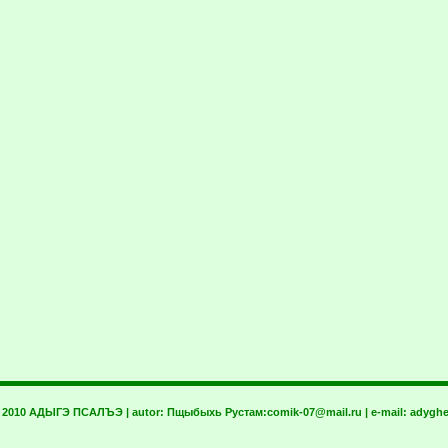
t 2010 АДЫГЭ ПСАЛЪЭ | autor:
Пщыбыхь Рустам:
comik-07@mail.ru
| e-mail:
adyghe