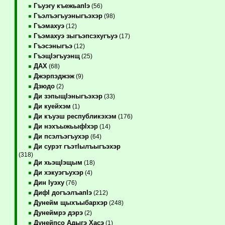
Гъуэгу къежьапIэ
(56)
Гъэлъэгъуэныгъэхэр
(98)
Гъэмахуэ
(12)
Гъэмахуэ зыгъэпсэхугъуэ
(17)
Гъэсэныгъэ
(12)
ГъэщIэгъуэнщ
(25)
ДАХ
(68)
Джэрпэджэж
(9)
Дзюдо
(2)
Ди зэпыщIэныгъэхэр
(33)
Ди куейхэм
(1)
Ди къуэш республикэхэм
(176)
Ди нэхъыжьыфIхэр
(14)
Ди псэлъэгъухэр
(64)
Ди сурэт гъэтIылъыгъэхэр
(318)
Ди хьэщIэщым
(18)
Ди хэкуэгъухэр
(4)
Дин Iуэху
(76)
ДифI догъэлъапIэ
(212)
Дунейм щыхъыбархэр
(248)
Дунеймрэ дэрэ
(2)
Дунейпсо Адыгэ Хасэ
(1)