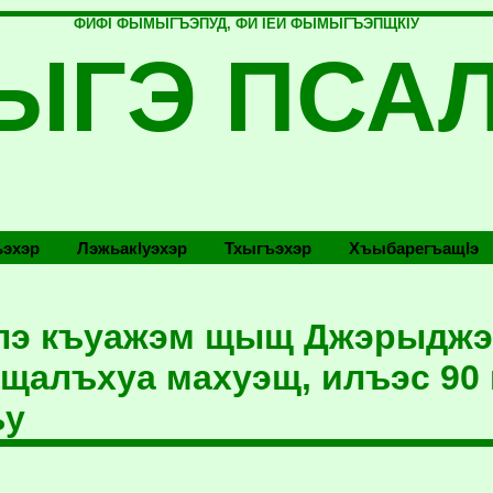
ФИФI ФЫМЫГЪЭПУД, ФИ IЕЙ ФЫМЫГЪЭПЩКIУ
ЫГЭ ПСА
эхэр
Лэжьакlуэхэр
Тхыгъэхэр
Хъыбарегъащlэ
лэ къуажэм щыщ Джэрыджэ
щалъхуа махуэщ, илъэс 90 
ъу