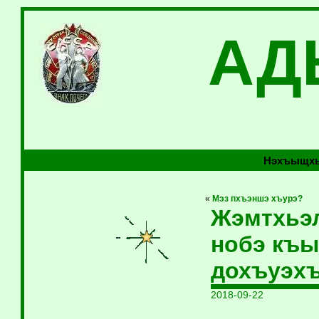
АД
Нэхъыщхь
«
Мэз пхъэншэ хъурэ?
Жэмтхьэ
нобэ къы
дохъуэх
2018-09-22