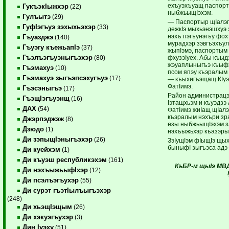
ехъуэхъуащ паспорт
ГукъэкIыжхэр
(22)
ныбжьыщIэхэм.
Гулъытэ
(29)
— Паспортыр щIалэ
ГуфIэгъуэ зэхыхьэхэр
(33)
дежкIэ мыхьэнэшхуэ 
нэхъ пэгъунэгъу фо
Гъуазджэ
(140)
мурадхэр зэвгъэхъул
Гъуэгу къежьапIэ
(37)
жыпIэмэ, паспортым 
Гъэлъэгъуэныгъэхэр
фхузэIуех. Абы къыд
(80)
жэуаплыныгъэ къыфх
Гъэмахуэ
(10)
псом япэу къэралым 
Гъэмахуэ зыгъэпсэхугъуэ
(17)
— къыхигъэщащ КIуэ
ФатIимэ.
Гъэсэныгъэ
(17)
Район администрацэ
ГъэщIэгъуэнщ
(16)
Iэтащхьэм и къуэдзэ
ДАХ
(54)
ФатIимэ жиIащ щIал
къэралым нэхъри зр
Джэрпэджэж
(8)
езы ныбжьыщIэхэм з
Дзюдо
(1)
нэхъыжьхэр къазэры
Ди зэпыщIэныгъэхэр
(26)
ЗэIущIэм фIыщIэ щы
быныфI зыгъэса адэ-
Ди куейхэм
(1)
Ди къуэш республикэхэм
(161)
КъБР-м щыI
э МВД
Ди нэхъыжьыфIхэр
(12)
I
Ди псэлъэгъухэр
(55)
Ди сурэт гъэтIылъыгъэхэр
(248)
Ди хьэщIэщым
(26)
Ди хэкуэгъухэр
(3)
Дин Iуэху
(51)