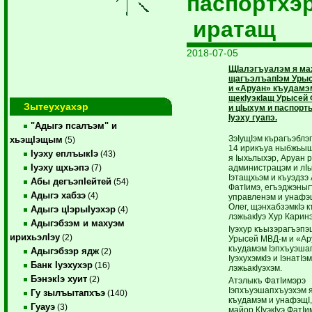
паспортхэ
иратащ
2018-07-05
ЩIалэгъуалэм я ма
щагъэлъапIэм Уры
и «Аруан» къудамэ
щекIуэкIащ Урысей
Зытеухуахэр
и цIыхум и паспорт
Iуэху гуапэ.
"Адыгэ псалъэм" и
ЗэIущIэм кърагъэблэ
хьэщIэщым
(5)
14 ирикъуа ныбжьыщ
Iуэху еплъыкIэ
(43)
я Iыхьлыхэр, Аруан 
Iуэху щхьэпэ
администрацэм и лIы
(7)
Iэтащхьэм и къуэдзэ
Абы дегъэпIейтей
(54)
ФатIимэ, егъэджэныг
Адыгэ хабзэ
(4)
управленэм и унаф
Олег, щэнхабзэмкIэ 
Адыгэ цIэрыIуэхэр
(4)
лэжьакIуэ Хур Карин
Адыгэбзэм и махуэм
Iуэхур къызэрагъэп
ирихьэлIэу
(2)
Урысей МВД-м и «Ар
къудамэм Iэпхъуэша
Адыгэбзэр ядж
(2)
IуэхухэмкIэ и IэнатIэм
Банк Iуэхухэр
(16)
лэжьакIуэхэм.
БэнэкIэ хуит
(2)
Атэлыкъ ФатIимэрэ
Iэпхъуэшапхъуэхэм я 
Гу зылъытапхъэ
(140)
къудамэм и унафэщI,
Гуауэ
(3)
майор КIуэкIуэ ФатIи