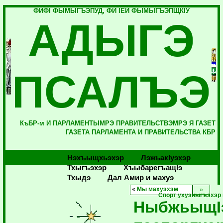
ФИФI ФЫМЫГЪЭПУД, ФИ IЕЙ ФЫМЫГЪЭПЩКIУ
АДЫГЭ
ПСАЛЪЭ
КъБР-м И ПАРЛАМЕНТЫМРЭ ПРАВИТЕЛЬСТВЭМРЭ Я ГАЗЕТ
ГАЗЕТА ПАРЛАМЕНТА И ПРАВИТЕЛЬСТВА КБР
Нэхъыщхьэхэр
Лэжьакlуэхэр
Тхыгъэхэр
Хъыбарегъащlэ
Тхыдэ
Дал Амир и махуэ
«
Мы махуэхэм
Спорт ухуэныгъэхэр
НыбжьыщI