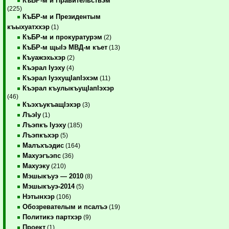
КъБР-м и Правительствэм
(225)
КъБР-м и Президентым
къыхуатххэр
(1)
КъБР-м и прокуратурэм
(2)
КъБР-м щыIэ МВД-м къет
(13)
Къуажэхьхэр
(2)
Къэрал Iуэху
(4)
Къэрал IуэхущIапIэхэм
(11)
Къэрал къулыкъущIапIэхэр
(46)
КъэхъукъащIэхэр
(3)
ЛъэIу
(1)
Лъэпкъ Iуэху
(185)
Лъэпкъхэр
(5)
Малъхъэдис
(164)
Махуэгъэпс
(36)
Махуэку
(210)
Мэшыкъуэ — 2010
(8)
Мэшыкъуэ-2014
(5)
Нэтынхэр
(106)
Обозревателым и псалъэ
(19)
Политикэ партхэр
(9)
Проект
(1)