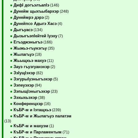
ДифI догъэлъапIэ
(146)
Дунейм щыхъыбархэр
(248)
Дунеймрэ дэрэ
(2)
Дунейпсо Адыгэ Хасэ
(4)
Дыгъуасэ
(134)
ДызыгъэпIейтей Iуэху
(7)
Егъэджэныгъэ
(166)
Жыжьэ-гъунэгъу
(35)
Жылагъуэ
(18)
Жьыщхьэ махуэ
(11)
Зауэ гъуэгуанэхэр
(2)
ЗэIущIэхэр
(82)
ЗэгурыIуэныгъэхэр
(5)
Зэпеуэхэр
(94)
ЗэпыщIэныгъэхэр
(23)
Зэхыхьэхэр
(38)
Конференцхэр
(16)
КъБР-м и Iэтащхьэ
(239)
КъБР-м и Жылагъуэ палатэм
(13)
КъБР-м и махуэм
(1)
КъБР-м и Парламентым
(71)