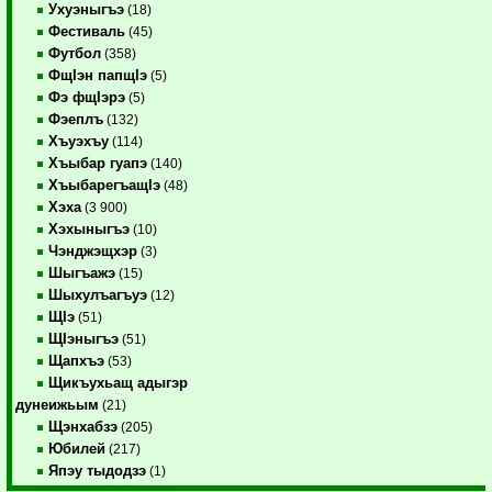
Ухуэныгъэ
(18)
Фестиваль
(45)
Футбол
(358)
ФщIэн папщIэ
(5)
Фэ фщIэрэ
(5)
Фэеплъ
(132)
Хъуэхъу
(114)
Хъыбар гуапэ
(140)
ХъыбарегъащIэ
(48)
Хэха
(3 900)
Хэхыныгъэ
(10)
Чэнджэщхэр
(3)
Шыгъажэ
(15)
Шыхулъагъуэ
(12)
ЩIэ
(51)
ЩIэныгъэ
(51)
Щапхъэ
(53)
Щикъухьащ адыгэр
дунеижьым
(21)
Щэнхабзэ
(205)
Юбилей
(217)
Япэу тыдодзэ
(1)