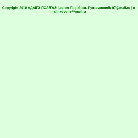
Copyright 2010 АДЫГЭ ПСАЛЪЭ | autor:
Пщыбыхь Рустам:
comik-07@mail.ru
| e-
mail:
adyghe@mail.ru