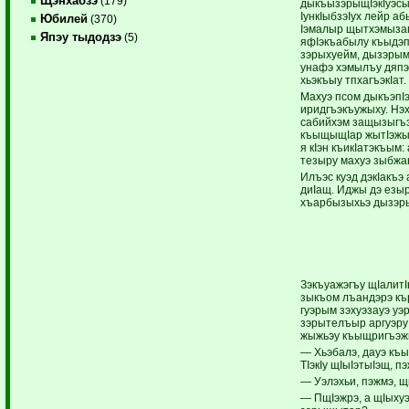
Щэнхабзэ
(179)
дыкъызэрыщIэкIуэсы
IункIыбзэIух лейр а
Юбилей
(370)
Iэмалыр щытхэмызаг
Япэу тыдодзэ
(5)
яфIэкъабылу къыдэп
зэрыхуейм, дызэры
унафэ хэмылъу дяпэ
хьэкъыу тпхагъэкIат.
Махуэ псом дыкъэпIэ
иридгъэкъужыху. Нэ
сабийхэм защызыгъэ
къыщыщIар жытIэжыху
я кIэн къикIатэкъым:
тезыру махуэ зыбжан
Илъэс куэд дэкIакъэ
диIащ. Иджы дэ езыр
хъарбызыхьэ дызэрык
Зэкъуажэгъу щIалит
зыкъом лъандэрэ к
гуэрым зэхуэзауэ уэ
зэрытелъыр аргуэру 
жыжьэу къыщригъэж
— Хьэбалэ, дауэ къ
ТIэкIу щIыIэтыIэщ, п
— Уэлэхьи, пэжмэ, щ
— ПщIэжрэ, а щIыху