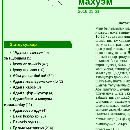
махуэм
2018-03-31
ШатэкI
Мыр былымылми мэлы
ятхьэщI, нэхъ тыншу
10-12 хъууэ зэпаупщ
щIакIэ, шыгъу хадзэр
Зытеухуахэр
тету зэ къытрагъэкъ
цIыкIу ящI, и щхьэр 
"Адыгэ псалъэм" и
щIэвэщIэху, ягъавэ.
пщтырагъыр градуси 
хьэщIэщым
(5)
ягъажьэ. Зы лъэныкъ
Iуэху еплъыкIэ
(47)
зэрагъэдзэкI, бжьын
халъхьэри, зэIащIэ
Iуэху щхьэпэ
(10)
къытеуэу щIидзэмэ, г
Абы дегъэпIейтей
(84)
зэIащIэурэ дакъикъи 
щIигъанэу шатэ щIак
Адыгэ лъагъуэжьхэмкIэ
(2)
цIыкIум тету чымчырк
Адыгэ хабзэ
(3)
Абы щыгъуэ шыуаныщ
Адыгэ цIэрыIуэхэр
(4)
тхъур нэхъ щIэхыу 
зэIащIэ, шыуан джаб
Адыгэбзэм и махуэм
Шыуаныр пэшхьэкум 
ирихьэлIэу
(11)
шыуаныщхьэр тепIауэ
мычэнж дыдэкIэ Iэнэ
Адыгэбзэр ядж
(4)
чыржын, мэжаджэ, щ
Банк Iуэхухэр
(28)
Халъхьэхэр
(зы цIыху
БэнэкIэ хуит
(2)
лыпцIэу — г 120-рэ
Гу зылъытапхъэ
(214)
псыуэ — г 100