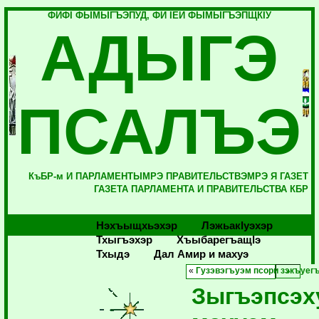
ФИФI ФЫМЫГЪЭПУД, ФИ IЕЙ ФЫМЫГЪЭПЩКIУ
АДЫГЭ
ПСАЛЪЭ
КъБР-м И ПАРЛАМЕНТЫМРЭ ПРАВИТЕЛЬСТВЭМРЭ Я ГАЗЕТ
ГАЗЕТА ПАРЛАМЕНТА И ПРАВИТЕЛЬСТВА КБР
Нэхъыщхьэхэр
Лэжьакlуэхэр
Тхыгъэхэр
Хъыбарегъащlэ
Тхыдэ
Дал Амир и махуэ
«
Гузэвэгъуэм псори зэкъуег
Зыгъэпсэх