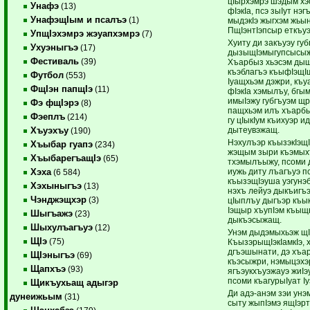
цIырхэмрэ шэдым хэ
Унафэ
(13)
фIэкIа, псэ зыIут нэ
УнафэщIым и псалъэ
(1)
мыдэкIэ жыгхэм жьы
ПщIэнтIэпсыр еткъуэ
УпщIэхэмрэ жэуапхэмрэ
(7)
Хуиту ди закъуэу гу
Ухуэныгъэ
(17)
дызыщIэмыгупсысыжу
Фестиваль
(39)
Хъарбыз хьэсэм дыщ
къэблагъэ къыфIэщIщ
Футбол
(553)
Iуащхьэм дэжри, къу
ФщIэн папщIэ
(11)
фIэкIа хэмылъу, бгы
имыIэжу губгъуэм щр
Фэ фщIэрэ
(8)
пащхьэм илъ хъарб
Фэеплъ
(214)
гу цIыкIум къихуэр и
дытеувэжащ.
Хъуэхъу
(190)
Нэхулъэр къызэкIэщ
Хъыбар гуапэ
(234)
жэщым зыри къэмыхъ
ХъыбарегъащIэ
(65)
тхэмылъыжу, псоми 
иужь диту лъагъуэ 
Хэха
(6 584)
къызэщIэуша уэгунэ
Хэхыныгъэ
(13)
нэхъ лейуэ дыкъигъэ
Чэнджэщхэр
(3)
цIыплъу дыгъэр къы
Iэщыр хъупIэм къыщ
Шыгъажэ
(23)
дыкъэсыжащ.
Шыхулъагъуэ
(12)
Унэм дыдэмыхьэж щIы
ЩIэ
(75)
КъызэрыщIэкIамкIэ, 
дгъэшынати, дэ хъа
ЩIэныгъэ
(69)
къэсыжри, нэмыцэх
Щапхъэ
(93)
ягъэукхъуэжауэ жиIэ
псоми къагурыIуат I
Щикъухьащ адыгэр
Ди адэ-анэм зэи унэ
дунеижьым
(31)
сыту жыпIэмэ ящIэр