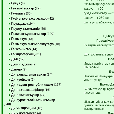
Гуауэ
(4)
бжьыныщхьэ укъэбза
ГукъэкIыжхэр
(27)
тхъууэ — г 20
гуэдз хьэжыгъэу — г 
Гулъытэ
(30)
шатэу — г 250-рэ
ГуфIэгъуэ зэхыхьэхэр
(42)
шыгъуу, шыбжийуэ, 
Гъуазджэ
(194)
Гъуэгу къежьапIэ
(59)
Гъэлъэгъуэныгъэхэр
(120)
ЦIыхуш
Гъэмахуэ
(13)
ГъэсакIуэ
Гъэмахуэ зыгъэпсэхугъуэ
(18)
ГъащIэм насыпу хэлъ
Гъэсэныгъэ
(14)
ГъэщIэгъуэнщ
(31)
ЩIэ гуэр плъагъунри
Вол
ДАХ
(69)
ИпэкIэ мыкIуатэр къи
Джэрпэджэж
(9)
щыIэкъым.
Дзюдо
(2)
Бе
Ди зэпыщIэныгъэхэр
(34)
Пэжым хущIэкъунращ
Ди куейхэм
(1)
ужь ит Iуэхур.
Бруно Д
Ди къуэш республикэхэм
(177)
Библиотекэр цIыхуп
Ди нэхъыжьыфIхэр
(16)
пхъуантэщ.
Ди псэлъэгъухэр
(77)
Ди сурэт гъэтIылъыгъэхэр
ЦIыхур губзыгъэу, къ
(340)
гуапэу щытын хуейщ.
Ди хьэщIэщым
(18)
къыщилэжьыр.
Ди хэкуэгъухэр
(4)
Пау