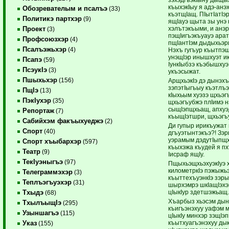
къыхэкIыу я адэ-ан
Обозревателым и псалъэ
(33)
къэтщIащ. ПIытIатIэ
Политикэ партхэр
(9)
ящIауэ щыта зы унэ к
хэлътэкъыми, и анэр
Проект
(3)
пэщIигъэкъуауэ арат
Профсоюзхэр
(4)
пщIантIэм дыдыхьэри
Псалъэжьхэр
(4)
Нэхъ гугъур къытпэ
унэщIэр инышхуэт ик
Псапэ
(59)
IункIыбзэ къэбышхуэ
ПсэукIэ
(3)
укъэсыжат.
Пшыхьхэр
(156)
АрщхьэкIэ дэ дынэхъ
зэпэтIыгъыу къэтлъэ
ПщIэ
(13)
кIыхьым хуэзэ щхьэг
ПэкIухэр
(35)
щхьэгъубжэ плIимэ нэ
сыщIэпщхьащ, апхуэ
Репортаж
(7)
къыщIэтшри, щхьэгъ
Сабийхэм факъыхуеджэ
(2)
Ди гупыр ирикъужат
Спорт
(40)
дгъуэтынтэкъэ?! Зэ
уэрамым дэдутIыпщхь
Спорт хъыбархэр
(597)
къыхэжа къудей я пх
Театр
(9)
Iисраф ящIу.
ТекIуэныгъэ
(97)
ПщыхьэщхьэхуэкIуэ 
километркIэ пэжыжьэ
Телеграммэхэр
(3)
къыттехъуэнкIэ зэр
Теплъэгъуэхэр
(31)
шырхэмрэ шкIащIэхэм
цIыкIур здетшэжьащ
Тхыдэ
(68)
Хъарбыз хьэсэм дын
ТхылъыщIэ
(295)
къигъэнэхуу уафэм м
Узыншагъэ
(115)
цIыкIу минхэр зэщIэ
къытхуагъэнэхуу дыкI
Указ
(155)