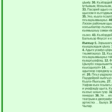
цIыкIу.
30.
Къэбэрдей 
IутIыжым, Мэзыхьэм,
33.
Пасэрей адыгэ х
щысхэм я къэтэджыж
35.
Унэ, къалэ псэупI
пхъэщхьэмыщхьэ.
40
Лэскэн районым щыщ
нэхъыбапIэр лъэпкък
къемышхыу зэман кI
хъэнэ.
43.
Къэбэрдей
Балъкъэр Фоусэт и 
Къехыу:
1.
Зэрышагъ
къыщхьэщыж цIыху.
4.
Адыгэ усакIуэ цIэ
тхьэмпэшхуэ.
11.
Къу
пхъэщхьэмыщхьэ ткIы
къащхъуафэщ.
12.
Фэ
ЦIыхубз зэщыхьаитI
къысщыхуэ!»
14.
… п
адыгэхэр зэреджэу 
ит.
20.
Пхъэ уадэшху
Пщэдейрей ныбгъуэ
Къалэ-ЛIыхъужь.
27.
Уафэм къех псыIагъ
и унафэщIу щыта, К
къэзыс шхын гуэр.
32
генерал.
36.
Уи … еп
театрым и джэгуакIу
артисткэ … Быхуэ.
3
Чылар.