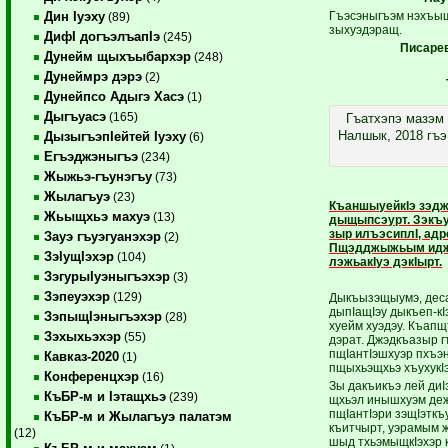
Гъэсэныгъэм нэхъыщ
Дин Iуэху
(89)
зыхуэдэращ.
ДифI догъэлъапIэ
(245)
Писаре
Дунейм щыхъыбархэр
(248)
Дунеймрэ дэрэ
(2)
Дунейпсо Адыгэ Хасэ
(1)
Дыгъуасэ
(165)
Гъатхэпэ мазэм
Налшык, 2018 гъэ
ДызыгъэпIейтей Iуэху
(6)
Егъэджэныгъэ
(234)
Жыжьэ-гъунэгъу
(73)
Жылагъуэ
(23)
КъаншыуейкIэ зэдж
Жьыщхьэ махуэ
(13)
дыщыпсэурт. Зэкъу
зыр илъэсиплI, адр
Зауэ гъуэгуанэхэр
(2)
Пщэдджыжьым иджы
ЗэIущIэхэр
(104)
лэжьакIуэ дэкIырт.
ЗэгурыIуэныгъэхэр
(3)
Зэпеуэхэр
(129)
Дыкъызэщыумэ, деса
дыпIащIэу дыкъеп-кI
ЗэпыщIэныгъэхэр
(28)
хуейм хуэдэу. Къапщ
Зэхыхьэхэр
(55)
дэрат. Джэдкъазыр 
пщIантIэшхуэр пхъэн
Кавказ-2020
(1)
пщыхьэщхьэ хъухукI
Конференцхэр
(16)
Зы дакъикъэ лей диI
КъБР-м и Iэтащхьэ
(239)
щхьэл инышхуэм де
пщIантIэри зэщIэткъу
КъБР-м и Жылагъуэ палатэм
къитчырт, уэрамым ж
(12)
шыд тхьэмыщкIэхэр 