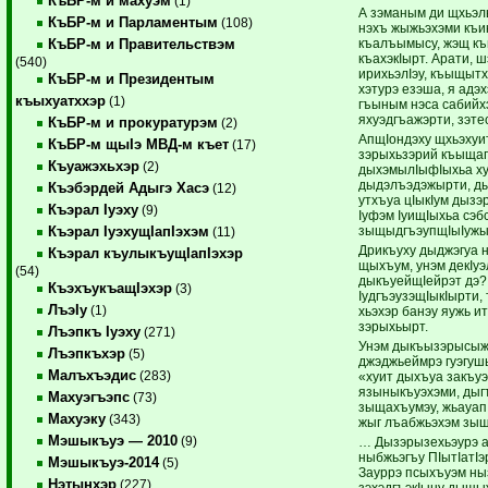
КъБР-м и махуэм
(1)
А зэманым ди щхьэл
КъБР-м и Парламентым
(108)
нэхъ жыжьэхэми къик
къалъымысу, жэщ къ
КъБР-м и Правительствэм
къахэкIырт. Арати,
(540)
ирихьэлIэу, къыщыт
КъБР-м и Президентым
хэтурэ езэша, я адэ
къыхуатххэр
(1)
гъыным нэса сабийх
яхуэдгъажэрти, зэт
КъБР-м и прокуратурэм
(2)
АпщIондэху щхьэхуи
КъБР-м щыIэ МВД-м къет
(17)
зэрыхьзэрий къыщагъ
Къуажэхьхэр
(2)
дыхэмылIыфIыхьа ху
дыдэлъэдэжырти, ды
Къэбэрдей Адыгэ Хасэ
(12)
утхъуа цIыкIум дызэ
Къэрал Iуэху
(9)
Iуфэм IуищIыхьа сэбс
зыщыдгъэупщIыIужы
Къэрал IуэхущIапIэхэм
(11)
Дрикъуху дыджэгуа 
Къэрал къулыкъущIапIэхэр
щыхъум, унэм декIу
(54)
дыкъуейщIейрэт дэ?!
КъэхъукъащIэхэр
(3)
IудгъэузэщIыкIырти, 
ЛъэIу
(1)
хьэхэр банэу яужь и
зэрыхьырт.
Лъэпкъ Iуэху
(271)
Унэм дыкъызэрысыж
Лъэпкъхэр
(5)
джэджьеймрэ гуэгуш
Малъхъэдис
(283)
«хуит дыхъуа закъуэ!
языныкъуэхэми, дыг
Махуэгъэпс
(73)
зыщахъумэу, жьауапI
Махуэку
(343)
жыг лъабжьэхэм зыщ
Мэшыкъуэ — 2010
(9)
… Дызэрызехьэурэ а
ныбжьэгъу ПIытIатIэ
Мэшыкъуэ-2014
(5)
Зауррэ псыхъуэм ны
Нэтынхэр
(227)
зэхэдгъэкIыну дыщы