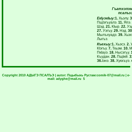
Гъатхэпэм
псалъэ
ЕкIуэкIыу:
1.
Хьэлу.
3
ПщIэгъуалэ.
11.
Япэ
Шэд.
21.
КIыр.
22.
Уэ
27.
Уэгъу.
29.
Нэд.
3
Мылъхуадэ.
39.
Хьэх
Лыгъэ.
Къехыу:
1.
Хьэсэ.
2.
У
КIэгъу.
7.
Тхьэм.
10.
М
ПкIауэ.
18.
Нысэгъу.
Къудан.
28.
ПщIий.
3
36.
Iэнэ.
38.
Хукхъуэ.
Copyright 2010 АДЫГЭ ПСАЛЪЭ | autor:
Пщыбыхь Рустам:
comik-07@mail.ru
| e-
mail:
adyghe@mail.ru
5