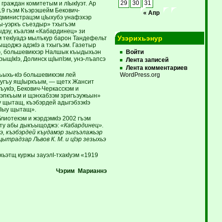
граждан комитетым и лIыкIуэт. Ар
29
30
31
19 гъэм Къэрэшейм Бекович-
« Апр
администрацэм цIыхубэ унафэхэр
ы-уэркъ съездыр» тхыгъэм
ыдэу, къалэм «Кабардинец» зи
Узэрихьэнур
м текIуадэ мылъкур барон Тандефельт
щоджэ адэкIэ а тхыгъэм. Газетыр
Iэ, большевикхэр Налшык къыдыхьэн
Войти
рыщIкIэ, Долинск щIыпIэм, унэ-лъапсэ
Лента записей
Лента комментариев
ыхь-кIэ большевикхэм лей
WordPress.org
гугъу ящIыркъым, — щетх Жансит
укIэ, Бекович-Черкасскэм и
ъэпкъым и щэнхабзэм зригъэужьын»
у щытащ, къэбэрдей адыгэбзэкIэ
кIыу щытащ».
лиотекэм и жэрдэмкIэ 2002 гъэм
эту абы дыкъыщоджэ:
«Кабардинец».
э, къэбэрдей къудамэр зыгъэлажьэр
ытрадзар Львов К. М. и цIэр зезыхьэ
ьэтщ куржы зауэлI-тхакIуэм «1919
Чэрим Марианнэ