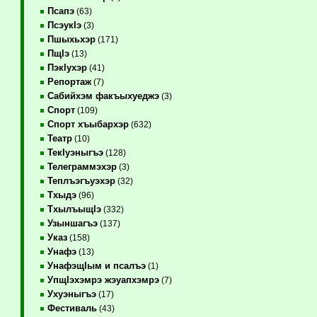
Псапэ
(63)
ПсэукIэ
(3)
Пшыхьхэр
(171)
ПщIэ
(13)
ПэкIухэр
(41)
Репортаж
(7)
Сабийхэм факъыхуеджэ
(3)
Спорт
(109)
Спорт хъыбархэр
(632)
Театр
(10)
ТекIуэныгъэ
(128)
Телеграммэхэр
(3)
Теплъэгъуэхэр
(32)
Тхыдэ
(96)
ТхылъыщIэ
(332)
Узыншагъэ
(137)
Указ
(158)
Унафэ
(13)
УнафэщIым и псалъэ
(1)
УпщIэхэмрэ жэуапхэмрэ
(7)
Ухуэныгъэ
(17)
Фестиваль
(43)