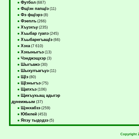
Футбол
(687)
ФщIэн папщIэ
(11)
Фэ фщIэрэ
(8)
Фэеплъ
(266)
Хъуэхъу
(235)
Хъыбар гуапэ
(245)
ХъыбарегъащIэ
(66)
Хэха
(7 610)
Хэхыныгъэ
(13)
Чэнджэщхэр
(3)
Шыгъажэ
(30)
Шыхулъагъуэ
(11)
ЩIэ
(80)
ЩIэныгъэ
(75)
Щапхъэ
(106)
Щикъухьащ адыгэр
дунеижьым
(37)
Щэнхабзэ
(259)
Юбилей
(453)
Япэу тыдодзэ
(5)
Copyright