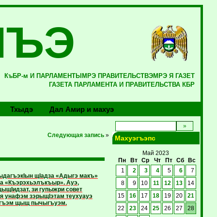
ЛЪЭ
КъБР-м И ПАРЛАМЕНТЫМРЭ ПРАВИТЕЛЬСТВЭМРЭ Я ГАЗЕТ
ГАЗЕТА ПАРЛАМЕНТА И ПРАВИТЕЛЬСТВА КБР
Тхыдэ
Дал Амир и махуэ
Следующая запись
»
Махуэгъэпс
Май 2023
Пн
Вт
Ср
Чт
Пт
Сб
Вс
1
2
3
4
5
6
7
ыдагъэкIын щIадза «Адыгэ макъ»
а «Къэрэхьэлъкъыр». Ауэ,
8
9
10
11
12
13
14
ыщIидзат, зи гупыжри совет
я унафэм зэрыщIэтам теухуауэ
15
16
17
18
19
20
21
ыгъэм щыщ пычыгъуэм.
22
23
24
25
26
27
28