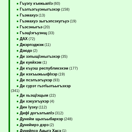
Гъуэгу къежьапIэ
(60)
Гъэлъэгъуэныгъэхэр
(158)
Гъэмахуэ
(13)
Гъэмахуэ зыгъэпсэхугъуэ
(19)
Гъэсэныгъэ
(20)
ГъэщIэгъуэнщ
(33)
ДАХ
(72)
Джэрпэджэж
(11)
Дзюдо
(2)
Ди зэпыщIэныгъэхэр
(35)
Ди куейхэм
(1)
Ди къуэш республикэхэм
(177)
Ди нэхъыжьыфIхэр
(19)
Ди псэлъэгъухэр
(93)
Ди сурэт гъэтIылъыгъэхэр
(341)
Ди хьэщIэщым
(22)
Ди хэкуэгъухэр
(4)
Дин Iуэху
(112)
ДифI догъэлъапIэ
(312)
Дунейм щыхъыбархэр
(248)
Дунеймрэ дэрэ
(2)
Дунейпсо Адыгэ Хасэ
(1)