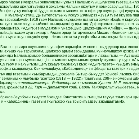
рзэ Мазае (Февраль) революцэм и ужькIэ Налшык къыщыунэхуа гъэзэщIа-кIуэ 
щхьэуIумрэ щэкIуэгъуэмрэ я зэхуакум Налшык округым и комиссару щытащ. 19
бот (зи гугъу ищIыр «Шуудзэ щхьэмыгъазэм» хэта офицер «хужьращ») иухуа 
 къалэну хэтащ. Дызытепсэлъыхь Iуэхур Бэчмырзэ «1919 гъэм екIуэкIа пщ
бы зэрыжиIэмкIэ, 1919 гъэм Налшык «хужьхэм» щаIыгъа зэман кIэщIым къриуб
 махуитI къэс зэ урысыбзэкIэ къыщыдэкIыу щытащ. Дэфтэрхэм къыхощ газеты
зэрыщытар. «Адыгэбзэ къудамэм и унафэщIыр ЩоджэнцIыкIу Алийщ», — дыкъы
зыIэщIэлъхьэм хуагъэхьырт. Редакторыр Татарчевский Михаил Иванович зи ц
эIэпхъукIа къулыкъущIэ гуэрт. Никольская зи унэцIэ абы и шыпхъум Налшык ад
Балъкъэрымрэ «хужьхэм» я унафэм зэрыщIэтам совет тхыдэджхэр щытепсэлъ
м, ахъшэ къызэрыхахам, щIалэхэр армэм зэрыдашам, къинэмыщIхэм фIэкIа и 
деймрэ Балъкъэрымрэ большевикхэм зэрапэщIэтар» и лэжьыгъэм. — Ауэ щыхъ
узыншагъэр хъумэным, щIэныгъэм зегъэужьыным хуэдэ Iуэхухэм егугъурт. «Л
919 гъэм и накъыгъэм щегъэжьауэ тхьэмахуэ къэс «Адыгэ газетэ» къыдигъэкIы
ьэрфкIэ къэщыпауэ. КъинэмыщIауэ, «Кабардинец» зи фIэщыгъэ газетри къыдэ
гъу ищI газетым и хъыбарым дыщрохьэлIэ Бытыр-быху дэт Урысей лъэпкъ биб
т зэманым химыубыдэ газетхэр (1918 — 1922)» тхылъым. 209-нэ номерым щI
бархэмрэ телеграммэхэмрэ. Редакторым и къалэныр Хуциев М. Е. егъэзащI
гъэ, фокIадэм и 22; Тэрч — Дагъыстэн край. Барон Тандефельт къыдегъэкI, щ
щ».
бряков Заурбэч и тхыдэтх Чхеидзе Константин и гъащIэм теухуа тхыгъэри щых
 и «Кабардинец» газетым тхыгъэхэр къытрыригъадзэу зэрыщытамкIэ.