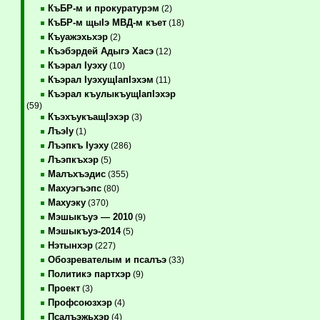
КъБР-м и прокуратурэм
(2)
КъБР-м щыIэ МВД-м къет
(18)
Къуажэхьхэр
(2)
Къэбэрдей Адыгэ Хасэ
(12)
Къэрал Iуэху
(10)
Къэрал IуэхущIапIэхэм
(11)
Къэрал къулыкъущIапIэхэр
(59)
КъэхъукъащIэхэр
(3)
ЛъэIу
(1)
Лъэпкъ Iуэху
(286)
Лъэпкъхэр
(5)
Малъхъэдис
(355)
Махуэгъэпс
(80)
Махуэку
(370)
Мэшыкъуэ — 2010
(9)
Мэшыкъуэ-2014
(5)
Нэтынхэр
(227)
Обозревателым и псалъэ
(33)
Политикэ партхэр
(9)
Проект
(3)
Профсоюзхэр
(4)
Псалъэжьхэр
(4)