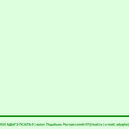
 2010 АДЫГЭ ПСАЛЪЭ | autor:
Пщыбыхь Рустам:
comik-07@mail.ru
| e-mail:
adyghe@