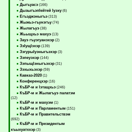
Дыгъуасэ
(166)
ДызыгъэпIейтей Iуэху
(6)
Егъэджэныгъэ
(313)
Жыжьэ-гъунэгъу
(74)
Жылагъуэ
(38)
Жьыщхьэ махуэ
(13)
Зауэ гъуэгуанэхэр
(2)
ЗэIущIэхэр
(139)
ЗэгурыIуэныгъэхэр
(3)
Зэпеуэхэр
(144)
ЗэпыщIэныгъэхэр
(31)
Зэхыхьэхэр
(59)
Кавказ-2020
(1)
Конференцхэр
(16)
КъБР-м и Iэтащхьэ
(246)
КъБР-м и Жылагъуэ палатэм
(12)
КъБР-м и махуэм
(1)
КъБР-м и Парламентым
(151)
КъБР-м и Правительствэм
(692)
КъБР-м и Президентым
къыхуатххэр
(3)