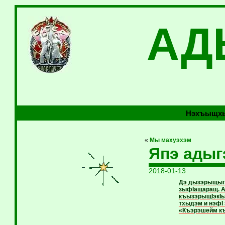
АД
Нэхъыщхь
«
Мы махуэхэм
Япэ адыг
2018-01-13
Дэ дызэрыщыгъ
зыфIащаращ. А
къызэрыщIэкIы
тхыдэм и нэфI
«Къэрэшейм къ