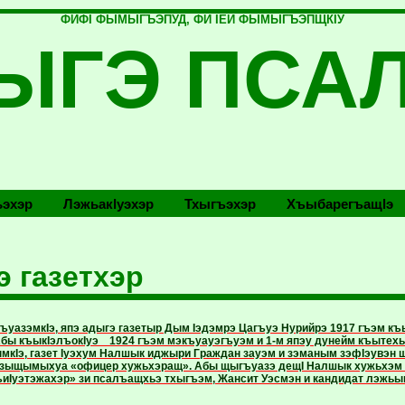
ФИФI ФЫМЫГЪЭПУД, ФИ IЕЙ ФЫМЫГЪЭПЩКIУ
ЫГЭ ПСА
эхэр
Лэжьакlуэхэр
Тхыгъэхэр
Хъыбарегъащlэ
э газетхэр
уазэмкIэ, япэ адыгэ газетыр Дым Iэдэмрэ Цагъуэ Нурийрэ 1917 гъэм къ
бы къыкIэлъокIуэ 1924 гъэм мэкъуауэгъуэм и 1-м япэу дунейм къытехь
мкIэ, газет Iуэхум Налшык иджыри Граждан зауэм и зэманым зэфIэувэн щ
 зыщымыхуа «офицер хужьхэращ». Абы щыгъуазэ дещI Налшык хужьхэм 
иIуэтэжахэр» зи псалъащхьэ тхыгъэм, Жансит Уэсмэн и кандидат лэжь