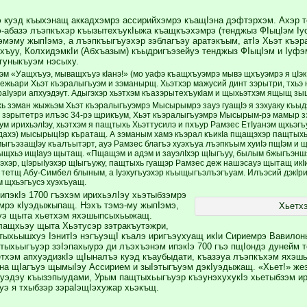
э куэд къыхэнащ аккадхэмрэ ассирийхэмрэ къащIэна дэфтэрхэм. Ахэр т
-абазэ лъэпкъхэр къызытехъукIыжа къащкъэхэмрэ (тенджыз ФIыцIэм Iу
эмэму жыпIэмэ, а лъэпкъыгъуэхэр зэблагъэу аратэкъым, атIэ Хьэт къ
ыхъуу, КолхидэмкIи (Абхъазым) къыдригъэзейуэ тенджыз ФIыцIэм и Iуфэм
ыгуныкъуэм нэсыху.
м «Уащхъуэ, мыващхъуэ кIанэ!» (мо уафэ къащхъуэмрэ мывэ щхъуэмрэ я цIэкIэ
ежьари Хьэт къэралыгъуэм и зэманырщ. Хьэтхэр мажусий динт зэрытри, тхьэ
эраIуэри апхуэдэут. Адыгэхэр хьэтхэм къазэрытехъукIам и щыхьэтхэм ящыщ зы
 зэман жыжьэм Хьэт къэралыгъуэмрэ Мысырымрэ зауэ гуащIэ я зэхуаку къыдэ
зэрытетрэ илъэс 34-рэ щрикъум, Хьэт къэралыгъуэмрэ Мысырым-рэ мамыр з
ум ирихьэлIэу, хьэтхэм я пащтыхь Хьэттусилэ и пхъур Рамзес ЕтIуанэм щхьэ
 дахэ) мысырыцIэр къратащ. А зэманым хамэ къэрал къикIа пщащэхэр пащты
ыгъэзащIэу къалъытэрт, ауэ Рамзес благъэ хуэхъуа лъэпкъым хуиIэ пщIэм и щ
ыщхьэ ищIауэ щытащ. «Пщащэм и адэм и зауэлIхэр щIыгъуу, былым бжыгъэншэ
эхэр, цIэрыIуэхэр щIыгъужу, пащтыхь гуащэр Рамзес деж нашэсауэ щытащ икI
— тетщ Абу-Симбел блыным, а Iуэхугъуэхэр къыщыгъэлъэгъуам. Илъэсий дэкIри
м щхьэгъусэ хуэхъуащ.
ипэкIэ 1700 гъэхэм ирихьэлIэу хьэтыбзэмрэ
мрэ кIуэдыжыпащ. Нэхъ тэмэ-му жыпIэмэ,
Хьетх
уэ щыта хьетхэм яхэшыпсыхьыжащ.
лащхьэу щыта Хьэтусэр зэтракъутэжри,
тыхьышхуэ IэнитIэ нэгъуэщI къалэ иригъэухуащ икIи Сириемрэ Вавилоны
тыхьыгъуэр зэIэпахыурэ ди лъэхъэнэм ипэкIэ 700 гъэ пщIондэ дунейм 
етхэм апхуэдизкIэ щIыналъэ куэд къаубыдати, къазэуа лъэпкъхэм яхэш
на щIагъуэ щымыIэу Ассирием и зыIэтыгъуэм дэкIуэдыжащ. «Хьет!» же
хуэдэу къызэпыудами, Урым пащтыхьыгъуэр къэунэхухукIэ хьетыбзэм и
ауэ я тхыбзэр зэраIэщIэхужар хьэкъщ.