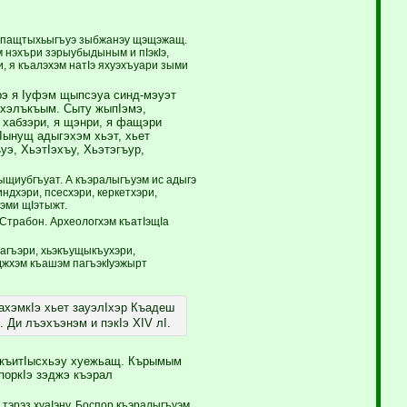
рэ пащтыхьыгъуэ зыбжанэу щэщэжащ.
 нэхъри зэрыубыдыным и пIэкIэ,
 я къалэхэм натIэ яхуэхъуари зыми
рэ я Iуфэм щыпсэуа синд-мэуэт
 хэлъкъым. Сыту жыпIэмэ,
 хабзэри, я щэнри, я фащэри
ынущ адыгэхэм хьэт, хьет
уэ, ХьэтIэхъу, Хьэтэгъур,
зыщиубгъуат. А къэралыгъуэм ис адыгэ
ндхэри, псесхэри, керкетхэри,
фэми щIэтыжт.
 Страбон. Археологхэм къатIэщIа
агъэри, хьэкъущыкъухэри,
ыджхэм къашэм пагъэкIуэжырт
хэмкIэ хьет зауэлIхэр Къадеш
 Ди лъэхъэнэм и пэкIэ ХIV лI.
э къитIысхьэу хуежьащ. Кърымым
поркIэ зэджэ къэрал
тэрэз хуаIэну. Боспор къэралыгъуэм,