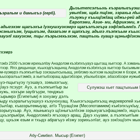
Дызытепсэлъыхь къэралыгъуэшх
увыпIэм, щаIа пщIэм, зэрахьа л
ъэралым и дамыгъэ (герб).
лъэужьу къыщIэкIащ иджы-рей ад
Европэми, Азие- ми, Африкэми, 
адыгэхэм щагъэхъа Iуэхушхуэхэмрэ щагъэлъэгъуа зэфIэкIымкIэ. 
сэныгъэм, Iущыгъэм, дахагъэм я щапхъэу, адыгэ лъэпкъым къых
зауэлI хахуэхэм, пщы лъэрызехьэхэм, пащтыхь гуащэ щэныфIэхэм
тхэмрэ
пэкIэ 2500 гъэхэм ирихьэлIэу Анадолэм къэIэпхъуауэ щытащ хьетхэр. А зэман
тхэр. Япэ дищынщи, къыхэдгъэщынщ Анадолэм къэIэпхъуа хьетхэр бысымым (
м-хуэмурэ лъэпкъитIыр зэхэшыпсыхьащ, уеблэмэ хьэтхэм хьэщIэхэм я бзэри, я
къызэралъытэмкIэ, а хьетыбзэращ адыгэбзэри, убыхыбзэри, абазэбзэри иужьк
уэ-пщыгъуэу гуэшауэ, зэмызэгъыу,
ауэ псэурт. Ауэ, а лъэпкъитIыр зы
Сулумэш хьет пащтыхьым Б
эужь, нэхъри заубгъури, тенджыз
ырымрэ (Египетым) я зэхуаку дэлъ
ыду къэралыгъуэшхуэ къэунэхуащ. Къыхэгъэщыпхъэщ индоевропей хье
ылIар, къазэрытемыуар, атIэ ТIууащIэм (Месопотамием) къиIэпхъукIы
азэрыгухьар. Ауэ, языныкъуэ щIэныгъэлIхэм зэрыхуагъэфащэмкIэ, ищхъэ
хьэпрыкIри, АнадолэмкIэ ягъэзауэ аращ. Дауэ хъуами, а лъэпкъитIым я
у, щхьэж езым и тхыдэ абрагъуэ иIэжу зэрихьэлIат, ауэ зэкIэщIэпч м
Абу-Симбел. Мысыр (Египет)