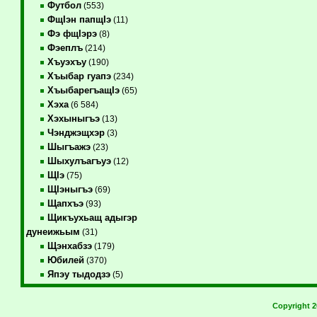
Футбол
(553)
ФщIэн папщIэ
(11)
Фэ фщIэрэ
(8)
Фэеплъ
(214)
Хъуэхъу
(190)
Хъыбар гуапэ
(234)
ХъыбарегъащIэ
(65)
Хэха
(6 584)
Хэхыныгъэ
(13)
Чэнджэщхэр
(3)
Шыгъажэ
(23)
Шыхулъагъуэ
(12)
ЩIэ
(75)
ЩIэныгъэ
(69)
Щапхъэ
(93)
Щикъухьащ адыгэр
дунеижьым
(31)
Щэнхабзэ
(179)
Юбилей
(370)
Япэу тыдодзэ
(5)
Copyright 