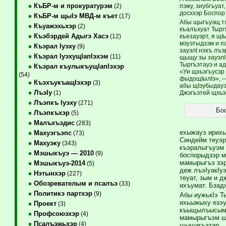
КъБР-м и прокуратурэм
пэжу, зиубгъуат
(2)
досххэр Боспор
КъБР-м щыIэ МВД-м къет
(17)
Абы щыгъуэщ тх
Къуажэхьхэр
(2)
къалъхуат Тырг
Къэбэрдей Адыгэ Хасэ
къезауэрт, я щI
(12)
мэуэтыдзэм и па
Къэрал Iуэху
(9)
зауэлI нэхъ лъ
Къэрал IуэхущIапIэхэм
(11)
щыщу зы зауэлI
Тыргъэтауэ и ад
Къэрал къулыкъущIапIэхэр
«Уи щхьэгъусэр 
(54)
фыдощIылIэ», —
КъэхъукъащIэхэр
(3)
абы щIэубыдауэ
ЛъэIу
Джэгъэтей щхьэ
(1)
Лъэпкъ Iуэху
(271)
Бо
Лъэпкъхэр
(5)
Малъхъэдис
(283)
ехыжауэ ирихь
Махуэгъэпс
(73)
Синдейм теуэр
Махуэку
(343)
къэралыгъуэм 
Мэшыкъуэ — 2010
(9)
боспорыдзэр м
мамырыгъэ зэр
Мэшыкъуэ-2014
(5)
деж лъэIуакIуэ
Нэтынхэр
(227)
теуат, зым и д
Обозревателым и псалъэ
(33)
ихъумат. Бзад
Политикэ партхэр
(9)
Абы иужькIэ Т
ихьыжыху езэу
Проект
(3)
къыщылъысым, 
Профсоюзхэр
(4)
мамырыгъэм щI
Псалъэжьхэр
(4)
щыщигъэтар.