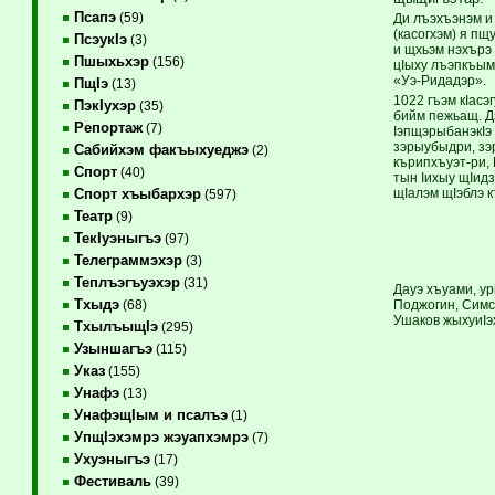
Псапэ
(59)
Ди лъэхъэнэм и
(касогхэм) я п
ПсэукIэ
(3)
и щхьэм нэхърэ
Пшыхьхэр
(156)
цIыху лъэпкъым
«Уэ-Ридадэр».
ПщIэ
(13)
1022 гъэм кIас
ПэкIухэр
(35)
бийм пежьащ. Д
Репортаж
(7)
IэпщэрыбанэкIэ 
зэрыубыдри, зэ
Сабийхэм факъыхуеджэ
(2)
кърипхъуэт-ри, 
Спорт
(40)
тын Iихыу щIид
щIалэм щIэблэ к
Спорт хъыбархэр
(597)
Театр
(9)
ТекIуэныгъэ
(97)
Телеграммэхэр
(3)
Теплъэгъуэхэр
(31)
Дауэ хъуами, ур
Тхыдэ
Поджогин, Симск
(68)
Ушаков жыхуиIэ
ТхылъыщIэ
(295)
Узыншагъэ
(115)
Указ
(155)
Унафэ
(13)
УнафэщIым и псалъэ
(1)
УпщIэхэмрэ жэуапхэмрэ
(7)
Ухуэныгъэ
(17)
Фестиваль
(39)