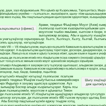
уэр, дауи, зэуэ кIуэдыжакъым. Япэ щIыкIэ ар Къэркъэмыш, ТэрхъунтIасэ, Мы
IэпщIыкIыну ухуеймэ — гъэлъалъэ», жыхуаIэрати, щыху- пIэм щыщхьэщыувэм
тхэр махэ хъуащ. Мы пащтыхьыгъуищым щыпсэуахэм здаунэтIари, къащыщIари,
Арами, тенджыз ФIыцIэмрэ Мэуэт (Азов) хым
лъэпкъхэр хьетхэм къазэрытехъукIыжам шэч
хьэщхьэвылъэ (сфинкс).
мэуэтхэм тхыбзэ ямыIами, хьетхэм я бзэри, я
зыхъумэжар ахэращ. Абы и щыхьэту къыщIэкI
 унагъуэцIэхэр зэрызэрахьэр: Хьэтэ, Хьэткъуэ, Хьэту, Хьэтай, Хьэтыкъ
эпкъ щхьэхуэр, нэгъуэщIхэри.
экIэ VIII — VII лIэщIыгъуэхэм, ищхъэрэ-къухьэпIэ Кавказым къэралыгъуэщIэм 
ткIэ еджэрт. А къэралыгъуэм щыпсэуащ торетхэри, досххэри, дандариехэри, си
эщIхэри. ЛIакъуэ къэс езым и щIыгу гъэнэхуа иIэжт, щхьэж езым и пщым и уна
хьащ ди лъэхъэнэм ипэкIэ япэ лIэщIыгъуэм псэуа хэкумэтх (географ) цIэрыIуэ
ьэт тохъуэ илъэс миным нэскIэ мэуэт щэнхабзэм зиужьурэ зэрыкIуам.
этымрэ Алыджымрэ я захуэкум сату гъуэгухэр щыпхашат, алыджхэм санэри, д
Кавказым къашэу. Кавказым исхэм хадэхэкIхэмрэ къэкIыгъэхэмрэ я куэдти, ал
эпэцэхэр, лыр, бацэр, бажафэр, пщылIхэр.
эгъугъэкIэ япыщIат нэгъуэщI лъэпкъхэм: псалъэм
рэмкIэ тенджыз ФIыцIэм къыIутIысхьа киммерийхэмрэ
Шыгу зэщIэщIа
нрэ Индылрэ я зэхуаку щыпсэуа щэрмэтхэм. Ауэ
деж щытокIуэ.
 зыпыщIар Боспор алыдж къэралыгъуэрат. Керчь псы
рым лъэныкъуэмкIи, мэуэтхэм я щIыналъэ Темэн
 ди лъэхъэнэм ипэкIэ VI лIэщIыгъуэм щыщIэдзауэ алыджхэр гуп-гупур
алэхэр зэгухьэри, ди лъэхъэнэм ипэкIэ 480 гъэхэм яухуауэ щытащ Бос
. Абы Боспор пащтыхьыгъуэкIи еджэу тхыдэм хэтщ.
ор къэрал унафэщIхэр хущIэкъурт щэрмэтхэм, мэуэтхэм, скифхэм зэхущытыкIэ 