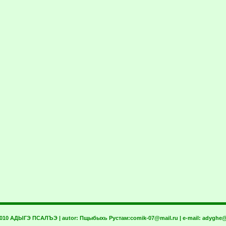
2010 АДЫГЭ ПСАЛЪЭ | autor:
Пщыбыхь Рустам:
comik-07@mail.ru
| e-mail:
adyghe@