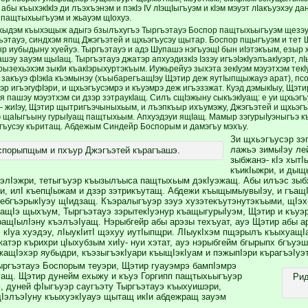
, абы къыхэкIкIэ ди лъэхъэнэм и пэкIэ IV лIэщIыгъуэм и кIэм мэуэт лIакъуэхэу д
 пащтыхьыгъуэм и жьауэм щIохуэ.
ыдэм къыхэщыж адыгэ бзылъхугъэ Тыргъэтауэ Боспор пащтыхьыгъуэм щезэуар
ъэтауэ, синдхэм япщ Джэгъэтей и щхьэгъусэу щытар. Боспор пщыгъуэм и тет 
ыр иубыдыну хуейуэ. Тыргъэтауэ и адэ Шупашэ нэгъуэщI бын иIэтэкъым, езыр 
шэу зауэм щыIащ. Тыргъэтауэ джатэр апхуэдизкIэ Iэзэу игъэIэкIуэлъакIуэрт, л
эрызехьэхэм зыкIи къакIэрыхуртэкъым. Иужьрейуэ зыхэта зекIуэм мэуэтхэм те
 закъуэ фIэкIа къэмынэу (хъыбарегъащIэу Щэтир деж яутIыпщыжауэ арат), псо
эр игъэгуфIэри, и щхьэгъусэмрэ и къуэмрэ деж игъэзэжат. Куэд дэмыкIыу, Щэт
я пашэу мэуэтхэм си дзэр зэтраукIащ. Силъ сщIэжыну сыкъэкIуащ: е уи щхьэгъ
 жиIэу, Щэтир щытригъэчыныхьым, и лъэпкъыр ихъумэжу, Джэгъэтей и щхьэгъу
 щаIыгъыну гурыIуащ пащтыхьым. Апхуэдэуи ящIащ. Мамыр зэгурыIуэныгъэ к
гъусэу къритащ. Абдежым Синдейр Боспорым и дамэгъу мэхъу.
Зи щхьэгъусэр з
лажьэ зимыIэу ле
спорыпщым и пхъур Джэгъэтей кърагъашэ.
зыбжанэ- кIэ хытI
къикIыжри, и дыщ
элIэжри, тетыгъуэр къызылъыса пащтыхьым дэкIуэжащ. Абы илъэс зыб
и, илI къепцIыжам и дзэр зэтрикъутащ. Абдежи къыщымыувыIэу, и гъащI
ебгъэрыкIуэу щIидзащ. Къэралыгъуэр зэуэ хузэтекъутэнутэкъыми, щIэх-
ащIэ щыхъум, Тыргъэтауэ зэрытекIуэнур къащыгурыIуэм, Щэтир и къуэр
ащIылIэну къэлъэIуащ. Нэрыбгейр абы арэзы техъуат, ауэ Щэтир абы а
 кIуа хуэдэу, лIыукIитI щэхуу иутIыпщри. ЛIыукIхэм пщэрылъ къыхуащIа
жатэр кърихри цIыхубзым хиIу- нуи хэтат, ауэ нэрыбгейм бгырыпх бгъуэ
жащIэхэр яубыдри, къэзыгъэкIуари къыщIэкIуам и пэжыпIэри кърагъэIуэт
ыргъэтауэ Боспорым теуэри, Щэтир гуауэмрэ бампIэмрэ
ащ. Щэтир дунейм ехыжу и къуэ Горгипп пащтыхьыгъуэр
Рид
дуней фIыгъуэр саугъэту Тыргъэтауэ къыхуишэри,
элъэIуну къыхуэкIуауэ щытащ икIи абдежращ зауэм