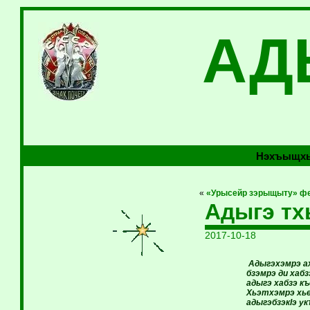
АД
Нэхъыщхь
«
«Урысейр зэрыщыту» фе
Адыгэ тх
2017-10-18
Адыгэхэмрэ а
бзэмрэ ди хаб
адыгэ хабзэ къ
Хьэтхэмрэ хь
адыгэбзэкIэ у