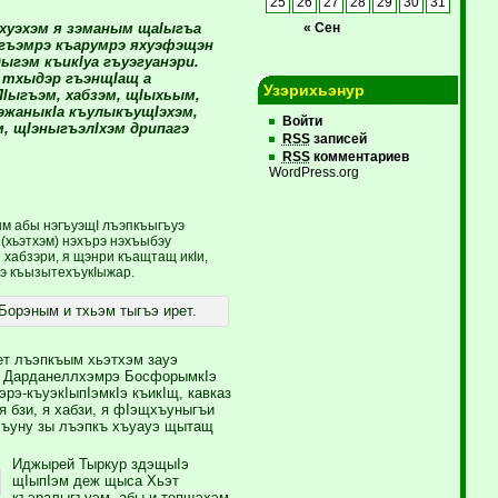
25
26
27
28
29
30
31
уэхэм я зэманым щаIыгъа
« Сен
Iыгъэмрэ къарумрэ яхуэфэщэн
ыгэм къикIуа гъуэгуанэри.
я тхыдэр гъэнщIащ а
Узэрихьэнур
ЛIыгъэм, хабзэм, щIыхьым,
эжаныкIа къулыкъущIэхэм,
Войти
, щIэныгъэлIхэм дрипагэ
RSS
записей
RSS
комментариев
WordPress.org
ым абы нэгъуэщI лъэпкъыгъуэ
хьэтхэм) нэхърэ нэхъыбэу
 хабзэри, я щэнри къащтащ икIи,
Iэ къызытехъукIыжар.
орэным и тхьэм тыгъэ ирет.
т лъэпкъым хьэтхэм зауэ
у, Дарданеллхэмрэ БосфорымкIэ
рэ-къуэкIыпIэмкIэ къикIщ, кавказ
 бзи, я хабзи, я фIэщхъуныгъи
ыхъуну зы лъэпкъ хъуауэ щытащ
Иджырей Тыркур здэщыIэ
щIыпIэм деж щыса Хьэт
къэралыгъуэм, абы и тепщэхэм,