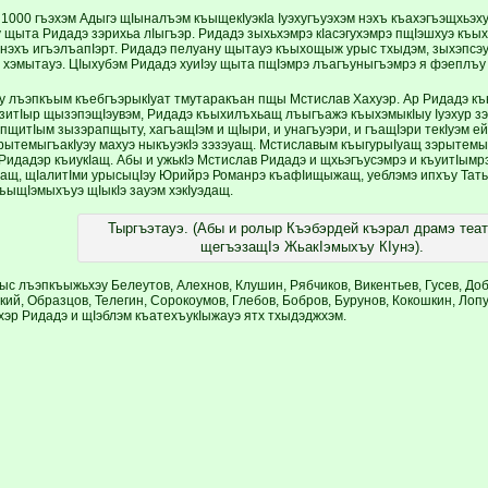
 1000 гъэхэм Адыгэ щIыналъэм къыщекIуэкIа Iуэхугъуэхэм нэхъ къахэгъэщхьэх
щу щыта Ридадэ зэрихьа лIыгъэр. Ридадэ зыхьхэмрэ кIасэгухэмрэ пщIэшхуэ къ
 нэхъ игъэлъапIэрт. Ридадэ пелуану щытауэ къыхощыж урыс тхыдэм, зыхэпсэук
 хэмытауэ. ЦIыхубэм Ридадэ хуиIэу щыта пщIэмрэ лъагъуныгъэмрэ я фэеплъу
эгу лъэпкъым къебгъэрыкIуат тмутаракъан пщы Мстислав Хахуэр. Ар Ридадэ к
зитIыр щызэпэщIэувэм, Ридадэ къыхилъхьащ лъыгъажэ къыхэмыкIыу Iуэхур з
пщитIым зызэрапщыту, хагъащIэм и щIыри, и унагъуэри, и гъащIэри текIуэм ей
рытемыгъакIуэу махуэ ныкъуэкIэ зэзэуащ. Мстиславым къыгурыIуащ зэрытемык
Ридадэр къиукIащ. Абы и ужькIэ Мстислав Ридадэ и щхьэгъусэмрэ и къуитIымрэ
защ, щIалитIми урысыцIэу Юрийрэ Романрэ къафIищыжащ, уеблэмэ ипхъу Тать
ъыщIэмыхъуэ щIыкIэ зауэм хэкIуэдащ.
Тыргъэтауэ. (Абы и ролыр Къэбэрдей къэрал драмэ теа
щегъэзащIэ ЖьакIэмыхъу КIунэ).
ыс лъэпкъыжьхэу Белеутов, Алехнов, Клушин, Рябчиков, Викентьев, Гусев, До
ий, Образцов, Телегин, Сорокоумов, Глебов, Бобров, Бурунов, Кокошкин, Лопу
хэр Ридадэ и щIэблэм къатехъукIыжауэ ятх тхыдэджхэм.