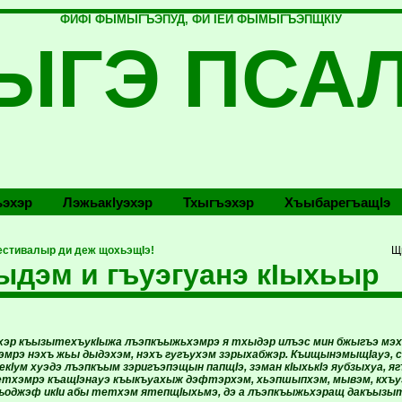
ФИФI ФЫМЫГЪЭПУД, ФИ IЕЙ ФЫМЫГЪЭПЩКIУ
ЫГЭ ПСА
эхэр
Лэжьакlуэхэр
Тхыгъэхэр
Хъыбарегъащlэ
стивалыр ди деж щохьэщIэ!
Щ
ыдэм и гъуэгуанэ кIыхьыр
хэр къызытехъукIыжа лъэпкъыжьхэмрэ я тхыдэр илъэс мин бжыгъэ мэ
зэмрэ нэхъ жьы дыдэхэм, нэхъ гугъухэм зэрыхабжэр. КъищынэмыщIауэ, 
екIум хуэдэ лъэпкъым зэригъэпэщын папщIэ, зэман кIыхькIэ яубзыхуа, яг
етхэмрэ къащIэнауэ къыкъуахыж дэфтэрхэм, хьэпшыпхэм, мывэм, кх
къоджэф икIи абы тетхэм ятепщIыхьмэ, дэ а лъэпкъыжьхэращ дакъызыт