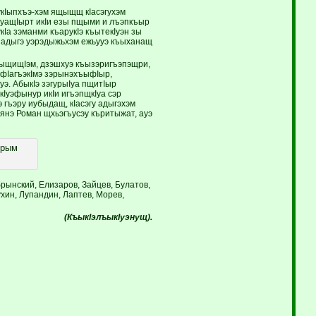
укIыпхъэ-хэм ящыщщ кIасэгухэм
ыхуащIырт икIи езы пщыми и лъэпкъыр
Iа зэманми къарукIэ къытекIуэн зы
 адыгэ уэрэдыжьхэм ежьууэ къыханащ
ъыщищIэм, дзэшхуэ къызэригъэпэщри,
эфIагъэкIмэ зэрынэхъыфIыр,
уэ. АбыкIэ зэгурыIуа пщитIыр
Iуэфынур икIи игъэпщкIуа сэр
 гъэру иубыдащ, кIасэгу адыгэхэм
янэ Роман щхьэгъусэу къритыжат, ауэ
трым
брынский, Елизаров, Зайцев, Булатов,
хин, Лупандин, Лаптев, Морев,
(КъыкIэлъыкIуэнущ).