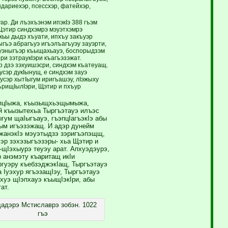
андариехэр, псессхэр, фатейхэр,
. Ди лъэхъэнэм ипэкIэ 388 гъэм
Щэтир синдхэмрэ мэуэтхэмрэ
жьы дыдэ хъуати, ипхъу закъуэр
Iыгъэ абрагъуэ игъэлъагъуэу зауэрти,
кIуэныгъэр къыщахьауэ, боспорыдзэм
ри зэтраукIэри къагъэзэжат.
ир дзэ зэхуишэсри, синдхэм къатеуащ.
усэр дукIынущ, е синдхэм зауэ
сэр хытIыгум иригъашэу, лIэжыху
ърищIылIэри, Щэтир и пхъур
эпцIыжа, къызыщхьэщымыжа,
й къызытехьа Тыргъэтауэ илъэс
ыгум щаIыгъауэ, гъэпцIагъэкIэ абы
ым игъэзэжащ. И адэр дунейм
жанэкIэ мэуэтыдзэ зэригъэпэщщ,
эр зэхэзыгъэзэры- хьа Щэтир и
щIэхыурэ теуэу арат. Апхуэдэурэ,
 анэмэту къаритащ икIи
ргуэру къебзэджэкIащ, Тыргъэтауэ
 Iуэхур ягъэзащIэу, Тыргъэтауэ
шхуэ щIэпхауэ къыщIэкIри, абы
ат.
адэрэ Мстиславрэ зобэн. 1022
гъэ