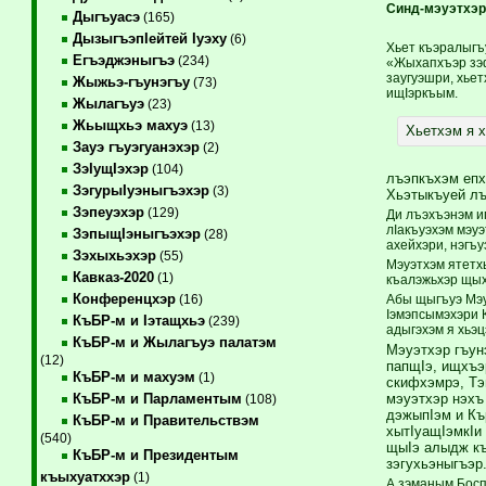
Синд-мэуэтхэр
Дыгъуасэ
(165)
ДызыгъэпIейтей Iуэху
(6)
Хьет къэралыгъ
Егъэджэныгъэ
(234)
«Жыхапхъэр зэф
заугуэшри, хье
Жыжьэ-гъунэгъу
(73)
ищIэркъым.
Жылагъуэ
(23)
Жьыщхьэ махуэ
(13)
Хьетхэм я 
Зауэ гъуэгуанэхэр
(2)
ЗэIущIэхэр
(104)
лъэпкъхэм епха
ЗэгурыIуэныгъэхэр
(3)
Хьэтыкъуей лъ
Зэпеуэхэр
(129)
Ди лъэхъэнэм ип
лIакъуэхэм мэуэ
ЗэпыщIэныгъэхэр
(28)
ахейхэри, нэгъу
Зэхыхьэхэр
(55)
Мэуэтхэм ятетхы
Кавказ-2020
(1)
къалэжьхэр щых
Конференцхэр
Абы щыгъуэ Мэу
(16)
Iэмэпсымэхэри 
КъБР-м и Iэтащхьэ
(239)
адыгэхэм я хьэц
КъБР-м и Жылагъуэ палатэм
Мэуэтхэр гъун
(12)
папщIэ, ищхъэ
КъБР-м и махуэм
(1)
скифхэмрэ, Тэ
мэуэтхэр нэхъ
КъБР-м и Парламентым
(108)
дэжыпIэм и Къ
КъБР-м и Правительствэм
хытIуащIэмкIи
(540)
щыIэ алыдж къ
КъБР-м и Президентым
зэгухьэныгъэр
къыхуатххэр
(1)
А зэманым Босп