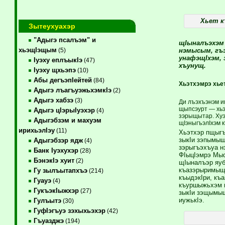
Хьет к
Зытеухуахэр
"Адыгэ псалъэм" и
щIыналъэхэм 
хьэщIэщым
нэмысым, гъэ
(5)
унафэщIхэм, 
Iуэху еплъыкIэ
(47)
хъунущ.
Iуэху щхьэпэ
(10)
Абы дегъэпIейтей
(84)
Хьэтхэмрэ хье
Адыгэ лъагъуэжьхэмкIэ
(2)
Адыгэ хабзэ
(3)
Ди лъэхъэнэм и
щыпсэурт — хьэ
Адыгэ цIэрыIуэхэр
(4)
зэрыщытар. Хуэ
Адыгэбзэм и махуэм
щIэныгъэлIхэм 
ирихьэлIэу
(11)
Хьэтхэр пщыгъ
зыкIи зэпымыщI
Адыгэбзэр ядж
(4)
зэрыгъэхъуа н
Банк Iуэхухэр
(28)
ФIыцIэмрэ Мыс
БэнэкIэ хуит
(2)
щIыналъэр яуб
къазэрыримыщI
Гу зылъытапхъэ
(214)
къыдэкIри, къ
Гуауэ
(4)
къуршыжьхэм щ
ГукъэкIыжхэр
(27)
зыкIи зэщымыщ
иужькIэ.
Гулъытэ
(30)
ГуфIэгъуэ зэхыхьэхэр
(42)
Гъуазджэ
(194)