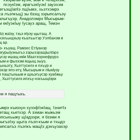
псэукIэм, ирагъэкIуэкI зауэхэм
егъэщIапIэ пщIымэ, хьэтхэмрэ
са лъэпкъщ) зы бзэщ зэрыпсалъэу
эралыгъуэр, Анадолэмрэ Мысырым-
 екIуэкIыу Iусауэ аращ, Темэн
) жаIэу, тхьэ яIуэу щытащ. А
 нэхъыщхьэу къалъытэр Уэлбанэм и
щ ар.
- хъуащ. Рамзес ЕтIуанэр
эгурыIуэныгъэ зэрызэращIылIэрэ
гъусэу ишащ икIи Маатхорнефрурэ
хьым и фызхэм ящыщ зыуэ,
ыхьэту, Хьэттусилэ и пхъур и
хэр япэ иту, Мысырым и лIыкIуэу
и пащтыхьым и щхьэгъусэр хуабжьу
, Хьэттусилэ ипхъу нэхъыщIэри
эм я пащтыхь.
мрэ къизэун хузэфIэкIащ. IэнитIэ
тетащ хьетхэр. А зэман жыжьэм
ыпсыхьыжу щIадзэри, я бзэми я
зыгъэIэу щыта лъэп-къым и тхыдэ
рипсалъэ лъэпкъ мащIэ дэкъузахэр