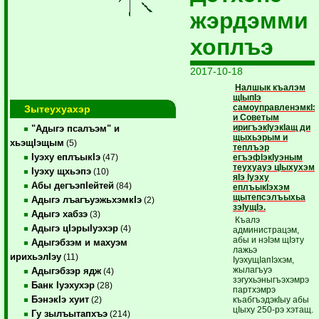
жэрдэмми
хоплъэ
2017-10-18
Налшык къалэм
щIыпIэ
самоуправленэмкIэ
Зытеухуахэр
и Советым
иригъэкIуэкIащ ди
"Адыгэ псалъэм" и
щыхьэрым и
хьэщIэщым
(5)
теплъэр
Iуэху еплъыкIэ
егъэфIэкIуэным
(47)
теухуауэ цIыхухэм
Iуэху щхьэпэ
(10)
яIэ Iуэху
Абы дегъэпIейтей
(84)
еплъыкIэхэм
щытепсэлъыхьа
Адыгэ лъагъуэжьхэмкIэ
(2)
зэIущIэ.
Адыгэ хабзэ
(3)
Къалэ
Адыгэ цIэрыIуэхэр
(4)
администрацэм,
абы и нэIэм щIэту
Адыгэбзэм и махуэм
лажьэ
ирихьэлIэу
(11)
IуэхущIапIэхэм,
жылагъуэ
Адыгэбзэр ядж
(4)
зэгухьэныгъэхэмрэ
Банк Iуэхухэр
(28)
партхэмрэ
БэнэкIэ хуит
къабгъэдэкIыу абы
(2)
цIыху 250-рэ хэтащ.
Гу зылъытапхъэ
(214)