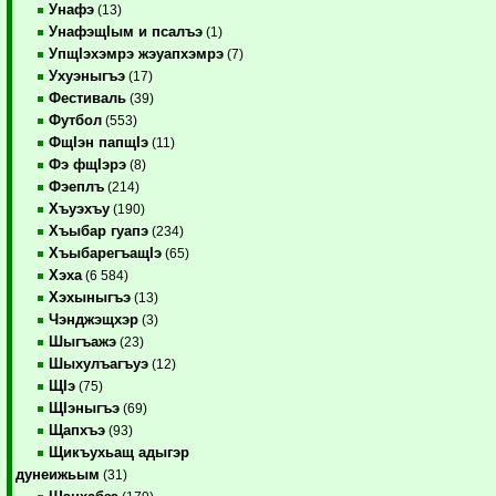
Унафэ
(13)
УнафэщIым и псалъэ
(1)
УпщIэхэмрэ жэуапхэмрэ
(7)
Ухуэныгъэ
(17)
Фестиваль
(39)
Футбол
(553)
ФщIэн папщIэ
(11)
Фэ фщIэрэ
(8)
Фэеплъ
(214)
Хъуэхъу
(190)
Хъыбар гуапэ
(234)
ХъыбарегъащIэ
(65)
Хэха
(6 584)
Хэхыныгъэ
(13)
Чэнджэщхэр
(3)
Шыгъажэ
(23)
Шыхулъагъуэ
(12)
ЩIэ
(75)
ЩIэныгъэ
(69)
Щапхъэ
(93)
Щикъухьащ адыгэр
дунеижьым
(31)