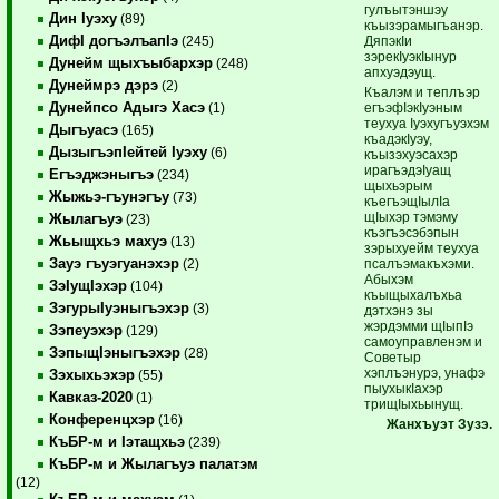
гулъытэншэу
Дин Iуэху
(89)
къызэрамыгъанэр.
ДифI догъэлъапIэ
ДяпэкIи
(245)
зэрекIуэкIынур
Дунейм щыхъыбархэр
(248)
апхуэдэущ.
Дунеймрэ дэрэ
(2)
Къалэм и теплъэр
Дунейпсо Адыгэ Хасэ
егъэфIэкIуэным
(1)
теухуа Iуэхугъуэхэм
Дыгъуасэ
(165)
къадэкIуэу,
ДызыгъэпIейтей Iуэху
(6)
къызэхуэсахэр
ирагъэдэIуащ
Егъэджэныгъэ
(234)
щыхьэрым
Жыжьэ-гъунэгъу
(73)
къегъэщIылIа
щIыхэр тэмэму
Жылагъуэ
(23)
къэгъэсэбэпын
Жьыщхьэ махуэ
(13)
зэрыхуейм теухуа
Зауэ гъуэгуанэхэр
псалъэмакъхэми.
(2)
Абыхэм
ЗэIущIэхэр
(104)
къыщыхалъхьа
ЗэгурыIуэныгъэхэр
(3)
дэтхэнэ зы
жэрдэмми щIыпIэ
Зэпеуэхэр
(129)
самоуправленэм и
ЗэпыщIэныгъэхэр
(28)
Советыр
хэплъэнурэ, унафэ
Зэхыхьэхэр
(55)
пыухыкIахэр
Кавказ-2020
(1)
трищIыхьынущ.
Конференцхэр
(16)
Жанхъуэт Зузэ.
КъБР-м и Iэтащхьэ
(239)
КъБР-м и Жылагъуэ палатэм
(12)