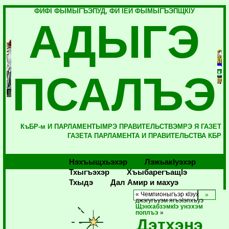
ФИФI ФЫМЫГЪЭПУД, ФИ IЕЙ ФЫМЫГЪЭПЩКIУ
АДЫГЭ
ПСАЛЪЭ
КъБР-м И ПАРЛАМЕНТЫМРЭ ПРАВИТЕЛЬСТВЭМРЭ Я ГАЗЕТ
ГАЗЕТА ПАРЛАМЕНТА И ПРАВИТЕЛЬСТВА КБР
Нэхъыщхьэхэр
Лэжьакlуэхэр
Тхыгъэхэр
Хъыбарегъащlэ
Тхыдэ
Дал Амир и махуэ
« Чемпионыгъэр кIэух
джэгугъуэм ягъэIэпхъуэ
ЩэнхабзэмкIэ унэхэм
поплъэ
»
Дэтхэнэ