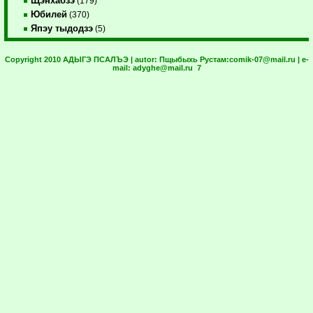
Щэнхабзэ
(179)
Юбилей
(370)
Япэу тыдодзэ
(5)
Copyright 2010 АДЫГЭ ПСАЛЪЭ | autor:
Пщыбыхь Рустам:
comik-07@mail.ru
| e-
mail:
adyghe@mail.ru
7