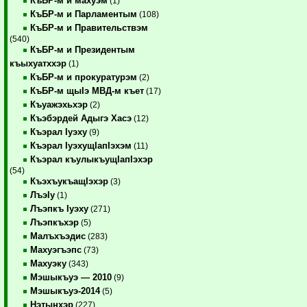
КъБР-м и махуэм
(1)
КъБР-м и Парламентым
(108)
КъБР-м и Правительствэм
(540)
КъБР-м и Президентым
къыхуатххэр
(1)
КъБР-м и прокуратурэм
(2)
КъБР-м щыIэ МВД-м къет
(17)
Къуажэхьхэр
(2)
Къэбэрдей Адыгэ Хасэ
(12)
Къэрал Iуэху
(9)
Къэрал IуэхущIапIэхэм
(11)
Къэрал къулыкъущIапIэхэр
(54)
КъэхъукъащIэхэр
(3)
ЛъэIу
(1)
Лъэпкъ Iуэху
(271)
Лъэпкъхэр
(5)
Малъхъэдис
(283)
Махуэгъэпс
(73)
Махуэку
(343)
Мэшыкъуэ — 2010
(9)
Мэшыкъуэ-2014
(5)
Нэтынхэр
(227)