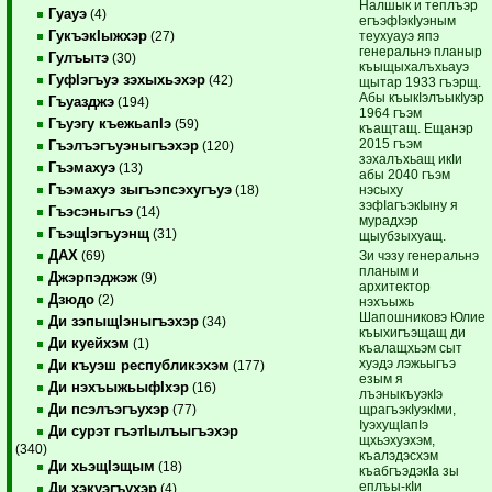
Налшык и теплъэр
Гуауэ
(4)
егъэфIэкIуэным
ГукъэкIыжхэр
теухуауэ япэ
(27)
генеральнэ планыр
Гулъытэ
(30)
къыщыхалъхьауэ
ГуфIэгъуэ зэхыхьэхэр
(42)
щытар 1933 гъэрщ.
Абы къыкIэлъыкIуэр
Гъуазджэ
(194)
1964 гъэм
Гъуэгу къежьапIэ
(59)
къащтащ. Ещанэр
2015 гъэм
Гъэлъэгъуэныгъэхэр
(120)
зэхалъхьащ икIи
Гъэмахуэ
(13)
абы 2040 гъэм
Гъэмахуэ зыгъэпсэхугъуэ
нэсыху
(18)
зэфIагъэкIыну я
Гъэсэныгъэ
(14)
мурадхэр
ГъэщIэгъуэнщ
(31)
щыубзыхуащ.
ДАХ
Зи чэзу генеральнэ
(69)
планым и
Джэрпэджэж
(9)
архитектор
Дзюдо
(2)
нэхъыжь
Шапошниковэ Юлие
Ди зэпыщIэныгъэхэр
(34)
къыхигъэщащ ди
Ди куейхэм
(1)
къалащхьэм сыт
хуэдэ лэжьыгъэ
Ди къуэш республикэхэм
(177)
езым я
Ди нэхъыжьыфIхэр
(16)
лъэныкъуэкIэ
Ди псэлъэгъухэр
щрагъэкIуэкIми,
(77)
IуэхущIапIэ
Ди сурэт гъэтIылъыгъэхэр
щхьэхуэхэм,
(340)
къалэдэсхэм
Ди хьэщIэщым
(18)
къабгъэдэкIа зы
еплъы-кIи
Ди хэкуэгъухэр
(4)