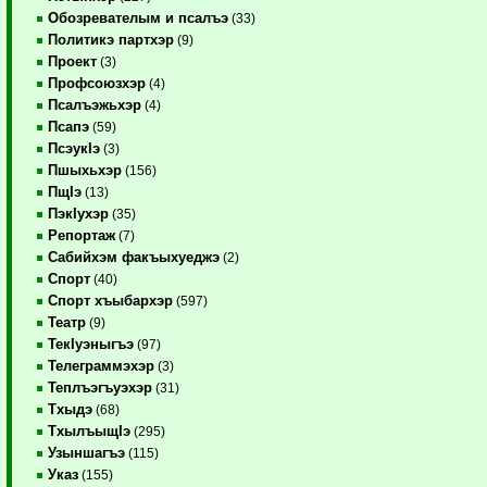
Обозревателым и псалъэ
(33)
Политикэ партхэр
(9)
Проект
(3)
Профсоюзхэр
(4)
Псалъэжьхэр
(4)
Псапэ
(59)
ПсэукIэ
(3)
Пшыхьхэр
(156)
ПщIэ
(13)
ПэкIухэр
(35)
Репортаж
(7)
Сабийхэм факъыхуеджэ
(2)
Спорт
(40)
Спорт хъыбархэр
(597)
Театр
(9)
ТекIуэныгъэ
(97)
Телеграммэхэр
(3)
Теплъэгъуэхэр
(31)
Тхыдэ
(68)
ТхылъыщIэ
(295)
Узыншагъэ
(115)
Указ
(155)