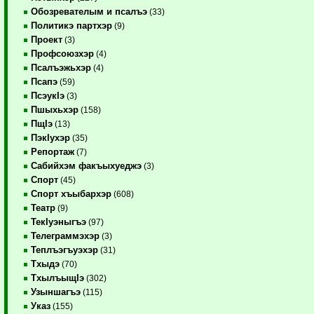
Обозревателым и псалъэ
(33)
Политикэ партхэр
(9)
Проект
(3)
Профсоюзхэр
(4)
Псалъэжьхэр
(4)
Псапэ
(59)
ПсэукIэ
(3)
Пшыхьхэр
(158)
ПщIэ
(13)
ПэкIухэр
(35)
Репортаж
(7)
Сабийхэм факъыхуеджэ
(3)
Спорт
(45)
Спорт хъыбархэр
(608)
Театр
(9)
ТекIуэныгъэ
(97)
Телеграммэхэр
(3)
Теплъэгъуэхэр
(31)
Тхыдэ
(70)
ТхылъыщIэ
(302)
Узыншагъэ
(115)
Указ
(155)