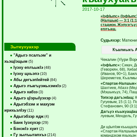
2017-10-17
«IэфIыпс» (IэфIып
(Налшык) — 3:1 (1:1
стадион. Жэпуэгъуэ
еплъащ.
Судьяхэр:
Матюнин
Зытеухуахэр
Къалмыкъ А
"Адыгэ псалъэм" и
Чекалин (тIури Во
хьэщIэщым
(5)
«IэфIыпс»:
Сикач, Д
Iуэху еплъыкIэ
(48)
(Геворкян, 68), Хиб
Iуэху щхьэпэ
(Иванов, 90+1), Бакл
(10)
Шереметев, Къалмык
Абы дегъэпIейтей
(84)
«Спартак-Налшык»
Адыгэ лъагъуэжьхэмкIэ
(2)
Шахтиев, Абазэ (Мед
Адыгэ хабзэ
(Мэ­шыкъуэ, 74), Пащт
(3)
Топхэр дагъэкIащ:
К
Адыгэ цIэрыIуэхэр
(4)
Гугуевым, 15 (1:1). П
Адыгэбзэм и махуэм
Стефанович, 90 (3:1)
ирихьэлIэу
(11)
Дагъуэ къыхуащIа
луевым, Мендель, Г
Адыгэбзэр ядж
(4)
Банк Iуэхухэр
(29)
Ди щIыпIэм къыщалъ
БэнэкIэ хуит
(2)
«Спартак-Налшыкы
Гу зылъытапхъэ
(214)
командэхэм яхыхьэн 