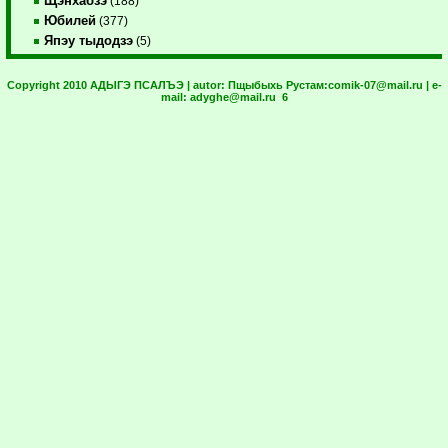
Щэнхабзэ
(188)
Юбилей
(377)
Япэу тыдодзэ
(5)
Copyright 2010 АДЫГЭ ПСАЛЪЭ | autor:
Пщыбыхь Рустам:
comik-07@mail.ru
| e-
mail:
adyghe@mail.ru
6