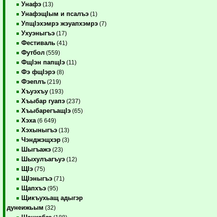
Унафэ
(13)
УнафэщIым и псалъэ
(1)
УпщIэхэмрэ жэуапхэмрэ
(7)
Ухуэныгъэ
(17)
Фестиваль
(41)
Футбол
(559)
ФщIэн папщIэ
(11)
Фэ фщIэрэ
(8)
Фэеплъ
(219)
Хъуэхъу
(193)
Хъыбар гуапэ
(237)
ХъыбарегъащIэ
(65)
Хэха
(6 649)
Хэхыныгъэ
(13)
Чэнджэщхэр
(3)
Шыгъажэ
(23)
Шыхулъагъуэ
(12)
ЩIэ
(75)
ЩIэныгъэ
(71)
Щапхъэ
(95)
Щикъухьащ адыгэр
дунеижьым
(32)