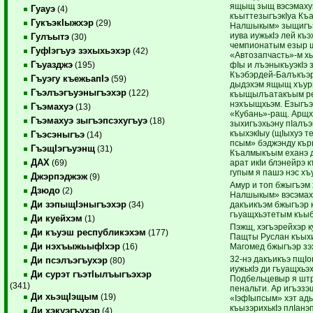
ящыщ зыщ вэсэмахуэ
Гуауэ
(4)
къыттезыгъэкIуа Къ
ГукъэкIыжхэр
(29)
Налшыкым» зыщигъэс
иува иужькIэ лей къэ
Гулъытэ
(30)
чемпионатым езыр щ
ГуфIэгъуэ зэхыхьэхэр
(42)
«Автозапчасть»-м х
Гъуазджэ
фIы и лъэныкъуэкIэ
(195)
Къэбэрдей-Балъкъэр
Гъуэгу къежьапIэ
(59)
дыдэхэм ящыщ ­хъури
Гъэлъэгъуэныгъэхэр
(122)
къыщылъатакъым ре
нэхъыщхьэм. Езыгъэ
Гъэмахуэ
(13)
«Кубань»-ращ. Арщх
Гъэмахуэ зыгъэпсэхугъуэ
(18)
зыхигъэ­хьэну пIалъэ
къыхэкIыу (щIыхуэ те
Гъэсэныгъэ
(14)
псым» бэджэнду кър
ГъэщIэгъуэнщ
(31)
Къалмыкъым еханэ дж
ДАХ
арат икIи блэнейрэ 
(69)
гупым я пашэ нэс хъ
Джэрпэджэж
(9)
Амур и топ бжыгъэм
Дзюдо
(2)
Налшы­кым» вэсэмах
Ди зэпыщIэныгъэхэр
дакъикъэм бжыгъэр к
(34)
гъуащхьэтетым къыб
Ди куейхэм
(1)
Пэжщ, хэгъэрейхэр к
Ди къуэш республикэхэм
(177)
Пащты Руслан къыхит
Ди нэхъыжьыфIхэр
Магомед бжыгъэр зэ
(16)
32-нэ дакъикъэ пщI
Ди псэлъэгъухэр
(80)
иужь­кIэ ди гъуащхь
Ди сурэт гъэтIылъыгъэхэр
Подбельцевыр я ш
(341)
пенальти. Ар игъэ­з
Ди хьэщIэщым
(19)
«IэфIыпсым» хэт ады
къызэрихькIэ плIанэп
Ди хэкуэгъухэр
(4)