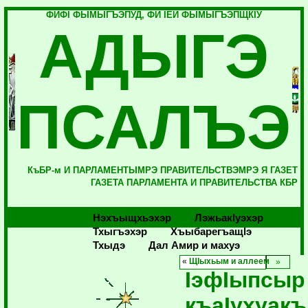
ФИФI ФЫМЫГЪЭПУД, ФИ IЕЙ ФЫМЫГЪЭПЩКIУ
АДЫГЭ
ПСАЛЪЭ
КъБР-м И ПАРЛАМЕНТЫМРЭ ПРАВИТЕЛЬСТВЭМРЭ Я ГАЗЕТ
ГАЗЕТА ПАРЛАМЕНТА И ПРАВИТЕЛЬСТВА КБР
Нэхъыщхьэхэр
Лэжьакlуэхэр
Тхыгъэхэр
Хъыбарегъащlэ
Тхыдэ
Дал Амир и махуэ
«
ЩIыхьым и аллеем
IэфIыпсыр
къаIухуак