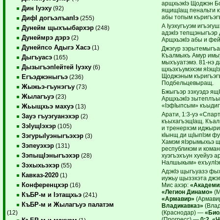
арщхьэкIэ Що­джэн Б
Дин Iуэху
(92)
ящищIащ пенальти к
абы топым къригъэг
ДифI догъэлъапIэ
(255)
А Iуэхугъуэм игъэг
Дунейм щыхъыбархэр
(248)
адэкIэ тепщэныгъэр 
Дунеймрэ дэрэ
(2)
АрщхьэкIэ абы и фей
Дунейпсо Адыгэ Хасэ
(1)
Джэгур зэрытемыгъак
Къалмыкъ Амур имы
Дыгъуасэ
(165)
мыхъуатэмэ. 81-нэ д
ДызыгъэпIейтей Iуэху
(6)
щхьэхъумэхэм яIэщIэ
Щоджэным къригъэгъ
Егъэджэныгъэ
(236)
Подбельцевыращ.
Жыжьэ-гъунэгъу
(73)
Бжыгъэр зэхуэдэ ящ
Жылагъуэ
(23)
АрщхьэкIэ зытеплъык
«IэфIы­псым» къыдиг
Жьыщхьэ махуэ
(13)
Арати, 1:3-уэ «Спа
Зауэ гъуэгуанэхэр
(2)
къыхагъэщIащ. Къал
ЗэIущIэхэр
(105)
и тренерхэм иджыри 
кIынщ ди щIыпIэм фу
ЗэгурыIуэныгъэхэр
(3)
Хамэм яIэрымыхьэ щI
Зэпеуэхэр
(131)
республикэм и коман
ЗэпыщIэныгъэхэр
хуэгъэхъун ­хуейуэ 
(28)
Налшыкым» ехъу­лIэ
Зэхыхьэхэр
(55)
АдэкIэ щыгъуазэ фы
Кавказ-2020
(1)
иужьу щызэхэта джэг
Конференцхэр
Мис ахэр:
«Академи
(16)
«Легион Динамо»
(М
КъБР-м и Iэтащхьэ
(241)
«Армавир»
(Армави
КъБР-м и Жылагъуэ палатэм
Владикавказ»
(Влад
(Краснодар) —
«Био
(12)
(Прогресс) —
0:2, «