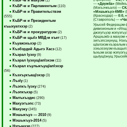
КъБР-м и махуэм
(1)
—
«Дружба»
(Мейкъ
КъБР-м и Парламентым
(110)
(Мэхъэчкъалэ) —
СК
КъБР-м и Правительствэм
«Мэшыкъуэ-КМВ»
(
(Краснодар) —
0:0,
(555)
(Ставрополь) —
«Ча
КъБР-м и Президентым
Урысей Федерацэм ф
къыхуатххэр
(2)
дивизионым и «Ипщэ
КъБР-м и прокуратурэм
(2)
джэгугъуэр жэпуэгъу
АрщхьэкIэ а махуэм
КъБР-м щыIэ МВД-м къет
(17)
зигъэпсэхунущ. Нэхъ
Къуажэхьхэр
(2)
щIалэхэм къэралым 
зэхьэзэ­хуэм къащы
Къэбэрдей Адыгэ Хасэ
(12)
Iыхьэм ахэр жэпуэгъ
Къэрал Iуэху
(9)
щыIущIэнущ Урысейм
Къэрал IуэхущIапIэхэм
(11)
Къэрал къулыкъущIапIэхэр
(56)
КъэхъукъащIэхэр
(3)
ЛъэIу
(1)
Лъэпкъ Iуэху
(274)
Лъэпкъхэр
(5)
Малъхъэдис
(290)
Махуэгъэпс
(73)
Махуэку
(345)
Мэшыкъуэ — 2010
(9)
Мэшыкъуэ-2014
(5)
Нэтынхэр
(227)