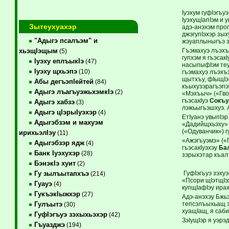
Iуэхум гуфIэгъ
IуэхущIапIэм и
Зытеухуахэр
адэ-анэхэм про
джэгупIэхэр зых
"Адыгэ псалъэм" и
жэуаплыныгъэ з
Гъэмахуэ лъэхъэ
хьэщIэщым
(5)
гупхэм я гъэсак
Iуэху еплъыкIэ
(47)
насыпыфIэм теух
Iуэху щхьэпэ
(10)
гъэмахуэ лъэхъ
щытхъу, фIыщIэ
Абы дегъэпIейтей
(84)
къыхузэрагъэпэ
Адыгэ лъагъуэжьхэмкIэ
(2)
«Мэхъыч» («Гвоз
гъэсакIуэ
Сокъу
Адыгэ хабзэ
(3)
лэжьыгъэшхуэ. 
Адыгэ цIэрыIуэхэр
(4)
ЕтIуанэ увыпIэр
Адыгэбзэм и махуэм
«Дадийщхьэху» 
(«Одуванчик») г
ирихьэлIэу
(11)
«Ажэгъуэмэ» («
Адыгэбзэр ядж
(4)
гъэсакIуэхэу
Ба
Банк Iуэхухэр
(28)
зэрыхэтар къал
БэнэкIэ хуит
(2)
ГуфIэгъуэ зэху
Гу зылъытапхъэ
(214)
«Псори щIэтщIэ
Гуауэ
(4)
купщIафIэу ира
ГукъэкIыжхэр
(27)
Адэ-анэхэу Бжь
тепсэлъыхьащ з
Гулъытэ
(30)
хуащIащ, я саб
ГуфIэгъуэ зэхыхьэхэр
(42)
ЗэIущIэр я уэрэ
Гъуазджэ
(194)