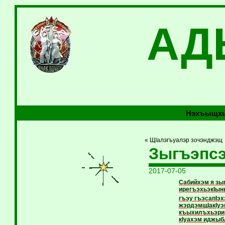
АД
Нэхъыщхь
« ЩIалэгъуалэр зочэнджэщ
Зыгъэпсэ
2017-07-05
Сабийхэм я зы
ирегъэхьэкIын
гъэу гъэсапIэ
жэрдэмщIакIуэ
къыхилъхьэри, 
кIуахэм иджыб