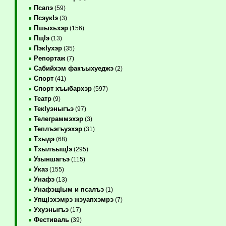
Псапэ
(59)
ПсэукIэ
(3)
Пшыхьхэр
(156)
ПщIэ
(13)
ПэкIухэр
(35)
Репортаж
(7)
Сабийхэм факъыхуеджэ
(2)
Спорт
(41)
Спорт хъыбархэр
(597)
Театр
(9)
ТекIуэныгъэ
(97)
Телеграммэхэр
(3)
Теплъэгъуэхэр
(31)
Тхыдэ
(68)
ТхылъыщIэ
(295)
Узыншагъэ
(115)
Указ
(155)
Унафэ
(13)
УнафэщIым и псалъэ
(1)
УпщIэхэмрэ жэуапхэмрэ
(7)
Ухуэныгъэ
(17)
Фестиваль
(39)