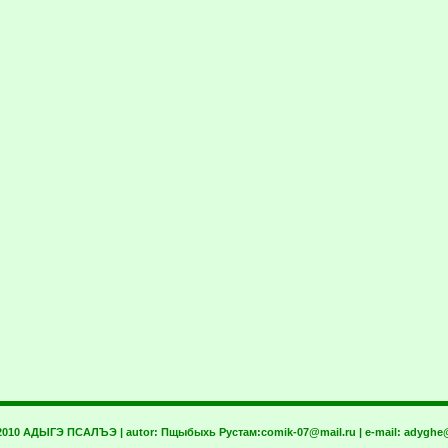
 2010 АДЫГЭ ПСАЛЪЭ | autor:
Пщыбыхь Рустам:
comik-07@mail.ru
| e-mail:
adyghe@