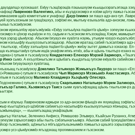
уэ дауэдапщэ хузэхашат. ЕкIуу гъэщIэрэщIа пэшышхуэм къыщызэрагъэпэща зэх
 унафэщI
Лавреновэ Валентинэ,
абы и къуэдзэхэмрэ и нэIэм щIэту лажьэ гъэсакI
гимназием щаIэ комитетым и унафэщI
Даур Iэминэ
зи пашэ адэ-анэ гуп. Лав
уей хуэгъэзэным зи гуащIэшхуэ, зэфIэкI ин, мылъку езыхьэлIа адэ-анэхэм, лэжь
ыхьа гъэсакIуэхэм.
нэм ирихьэлIэу ирагъэкIуэкIа «ЕкIуу зэлъыIуха пщIантIэ цIыкIу» зэпеуэм къы
Iуэхэмрэ я цIэхэр къраIуэн и пэ, садым и гъэсэнхэм ягъэзэщIащ Хэкум, мамырыг
уа уэрэд цIыкIухэр. Абыхэм Iэгуауэ ин хуаIэта нэужь, утыкум чэзууэ кърагъэблэ
энэм нэхъыфIу къыхузэзыгъэпэщахэр. Абыхэм иратащ сабий гъэсапIэмрэ адэ-
 тхылъхэр, «ЕкIуу зэлъыIуха пщIантIэ цIыкIу» жиIэу зытет дамыгъэ хэхахэр.
ща къэпщытакIуэ гупым ищIа унафэм ипкъ иткIэ, абы и щIыхь тхылърэ езанэ 
дика») гупым я гъэсакIуэхэу
Кондратенкэ Еленэрэ Мэрзей Заринэрэ,
«Тхьэгъ
р Иннэ
сымэ. А ехъулIэныгъэм и щIыбагъ къыдэлъщ гупхэм екIуалIэ сабийхэм я
Абыхэм Iэгуауэшхуэ хуаIэтащ.
 къахьащ гъэсакIуэхэу
Докелинэ Татьянэрэ Жэмыхъуэ Лаурэрэ
зи пашэ «Епэ
(«Ромашка») гупым я гъэсакIуэхэу
Чып Маринэрэ МэзжьакIэ Анастасиерэ.
Аб
упым я гъэсакIуэхэу
Малиевэ Клавдиерэ ХьэцIыкIу Олесярэ.
Подснежник») гупым я гъэсакIуэхэу
Скарлыкинэ Натальерэ Мэрем Залинэрэ,
лъкъэр Галинэ, Хьэвжокъуэ Таисэ
сыми хуагъэфэщащ щIыхь тхылъхэм-рэ д
ъытэри.
эсым и кIэухыу Лавреновэм иджыри зэ адэ-анэхэм фIыщIэ ин яхуищIащ зэфIагъ
жыр къытщIэхъуэ щIэблэм сабиигъуэ насыпыфIэ къызыхуэтыншэ яIэнырщ, гъэм
хьэкIынырщ», — къыхигъэщащ унафэщIым.
эдыгъу Наталье, Зеленинэ Анфисэ, Ромашовэ Эльвирэ, Къайсын Рузаннэ, Ат
эпеуэм зэрыхэтамрэ абы пылъ сэбэпынагъымрэ. Абыхэм сабий IуэхущIапIэм и
ийхэр гъэсэнымкIэ, щIэныгъэ ябгъэдэлъхьэнымкIэ лэжьыгъэ щхьэпэ зэрызэфIах
дхэмрэ усэ цIыкIухэмкIэ ягъэдэхащ прогимназием и гъэсэнхэм.