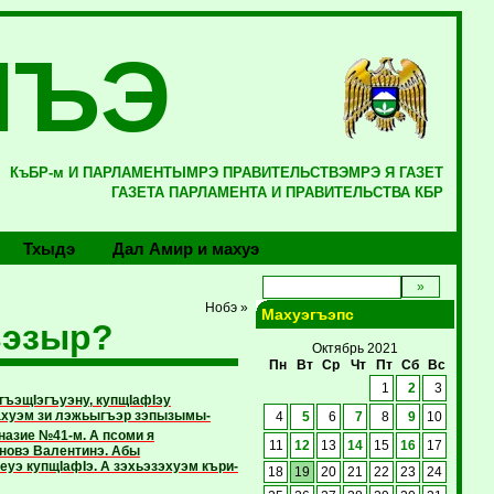
ЛЪЭ
КъБР-м И ПАРЛАМЕНТЫМРЭ ПРАВИТЕЛЬСТВЭМРЭ Я ГАЗЕТ
ГАЗЕТА ПАРЛАМЕНТА И ПРАВИТЕЛЬСТВА КБР
Тхыдэ
Дал Амир и махуэ
Нобэ »
Махуэгъэпс
ьэзыр?
Октябрь 2021
Пн
Вт
Ср
Чт
Пт
Сб
Вс
1
2
3
ъэщIэгъуэну, купщIафIэу
ахуэм зи лэжьыгъэр зэпызымы-
4
5
6
7
8
9
10
назие №41-м. А псоми я
11
12
13
14
15
16
17
новэ Валентинэ. Абы
еуэ купщIафIэ. А зэхьэзэхуэм къри-
18
19
20
21
22
23
24