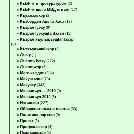
КъБР-м и прокуратурэм
(2)
КъБР-м щыIэ МВД-м къет
(17)
Къуажэхьхэр
(2)
Къэбэрдей Адыгэ Хасэ
(12)
Къэрал Iуэху
(9)
Къэрал IуэхущIапIэхэм
(11)
Къэрал къулыкъущIапIэхэр
(54)
КъэхъукъащIэхэр
(3)
ЛъэIу
(1)
Лъэпкъ Iуэху
(272)
Лъэпкъхэр
(5)
Малъхъэдис
(284)
Махуэгъэпс
(73)
Махуэку
(343)
Мэшыкъуэ — 2010
(9)
Мэшыкъуэ-2014
(5)
Нэтынхэр
(227)
Обозревателым и псалъэ
(33)
Политикэ партхэр
(9)
Проект
(3)
Профсоюзхэр
(4)
Псалъэжьхэр
(4)