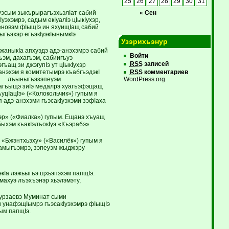
25
26
27
28
29
30
31
уэсым зыкърырагъэхьэлIат сабий
« Сен
уэхэмрэ, садым екIуалIэ цIыкIухэр,
реновэм фIыщIэ ин яхуищIащ сабий
ыгъэхэр егъэкIуэкIынымкIэ
Узэрихьэнур
хэжаныкIа апхуэдэ адэ-анэхэмрэ сабий
Войти
ъэм, дахагъэм, сабиигъуэ
RSS
записей
гъащ зи джэгупIэ ут цIыкIухэр
анэхэм я комитетымрэ къабгъэдэкI
RSS
комментариев
 Еп- лъыныгъэзэпеуэм
WordPress.org
нагъыщэ зиIэ медалрэ хуагъэфэщащ
уцIацIэ» («Колокольчик») гупым я
 адэ-анэхэми гъэсакIуэхэми зэфIаха
р» («Фиалка») гупым. Ещанэ хъуащ
ыхэм къакIэлъокIуэ «Къэрабэ»
«Бжэнтхьэху» («Василёк») гупым я
амыгъэмрэ, зэпеуэм жыджэру
экIа лэжьыгъэ щхьэпэхэм папщIэ.
ахуэ лъэхъэнэр хьэлэмэту,
мурзаевэ Муминат сыми
 унафэщIымрэ гъэсакIуэхэмрэ фIыщIэ
ым папщIэ.