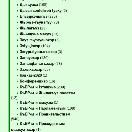
Дыгъуасэ
(165)
ДызыгъэпIейтей Iуэху
(6)
Егъэджэныгъэ
(235)
Жыжьэ-гъунэгъу
(73)
Жылагъуэ
(23)
Жьыщхьэ махуэ
(13)
Зауэ гъуэгуанэхэр
(2)
ЗэIущIэхэр
(104)
ЗэгурыIуэныгъэхэр
(3)
Зэпеуэхэр
(130)
ЗэпыщIэныгъэхэр
(28)
Зэхыхьэхэр
(55)
Кавказ-2020
(1)
Конференцхэр
(16)
КъБР-м и Iэтащхьэ
(239)
КъБР-м и Жылагъуэ палатэм
(12)
КъБР-м и махуэм
(1)
КъБР-м и Парламентым
(108)
КъБР-м и Правительствэм
(540)
КъБР-м и Президентым
къыхуатххэр
(1)