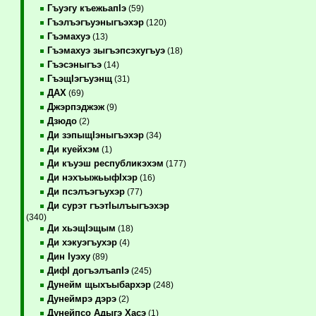
Гъуэгу къежьапIэ
(59)
Гъэлъэгъуэныгъэхэр
(120)
Гъэмахуэ
(13)
Гъэмахуэ зыгъэпсэхугъуэ
(18)
Гъэсэныгъэ
(14)
ГъэщIэгъуэнщ
(31)
ДАХ
(69)
Джэрпэджэж
(9)
Дзюдо
(2)
Ди зэпыщIэныгъэхэр
(34)
Ди куейхэм
(1)
Ди къуэш республикэхэм
(177)
Ди нэхъыжьыфIхэр
(16)
Ди псэлъэгъухэр
(77)
Ди сурэт гъэтIылъыгъэхэр
(340)
Ди хьэщIэщым
(18)
Ди хэкуэгъухэр
(4)
Дин Iуэху
(89)
ДифI догъэлъапIэ
(245)
Дунейм щыхъыбархэр
(248)
Дунеймрэ дэрэ
(2)
Дунейпсо Адыгэ Хасэ
(1)