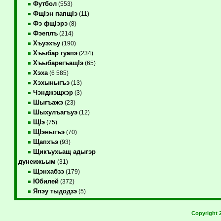
Футбол
(553)
ФщIэн папщIэ
(11)
Фэ фщIэрэ
(8)
Фэеплъ
(214)
Хъуэхъу
(190)
Хъыбар гуапэ
(234)
ХъыбарегъащIэ
(65)
Хэха
(6 585)
Хэхыныгъэ
(13)
Чэнджэщхэр
(3)
Шыгъажэ
(23)
Шыхулъагъуэ
(12)
ЩIэ
(75)
ЩIэныгъэ
(70)
Щапхъэ
(93)
Щикъухьащ адыгэр
дунеижьым
(31)
Щэнхабзэ
(179)
Юбилей
(372)
Япэу тыдодзэ
(5)
Copyright