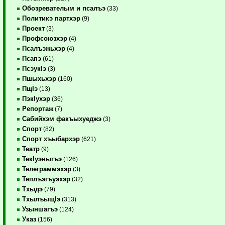
Обозревателым и псалъэ
(33)
Политикэ партхэр
(9)
Проект
(3)
Профсоюзхэр
(4)
Псалъэжьхэр
(4)
Псапэ
(61)
ПсэукIэ
(3)
Пшыхьхэр
(160)
ПщIэ
(13)
ПэкIухэр
(36)
Репортаж
(7)
Сабийхэм факъыхуеджэ
(3)
Спорт
(82)
Спорт хъыбархэр
(621)
Театр
(9)
ТекIуэныгъэ
(126)
Телеграммэхэр
(3)
Теплъэгъуэхэр
(32)
Тхыдэ
(79)
ТхылъыщIэ
(313)
Узыншагъэ
(124)
Указ
(156)