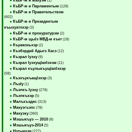
КъБР-м и махуэм
(1)
КъБР-м и Парламентым
(129)
КъБР-м и Правительствэм
(602)
КъБР-м и Президентым
къыхуатххэр
(3)
КъБР-м и прокуратурэм
(2)
КъБР-м щыIэ МВД-м къет
(18)
Къуажэхьхэр
(2)
Къэбэрдей Адыгэ Хасэ
(12)
Къэрал Iуэху
(9)
Къэрал IуэхущIапIэхэм
(11)
Къэрал къулыкъущIапIэхэр
(58)
КъэхъукъащIэхэр
(3)
ЛъэIу
(1)
Лъэпкъ Iуэху
(279)
Лъэпкъхэр
(5)
Малъхъэдис
(313)
Махуэгъэпс
(78)
Махуэку
(360)
Мэшыкъуэ — 2010
(9)
Мэшыкъуэ-2014
(5)
Нэтынхэр
(227)