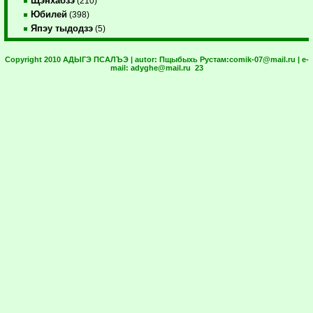
Щэнхабзэ
(210)
Юбилей
(398)
Япэу тыдодзэ
(5)
Copyright 2010 АДЫГЭ ПСАЛЪЭ | autor:
Пщыбыхь Рустам:
comik-07@mail.ru
| e-
mail:
adyghe@mail.ru
23