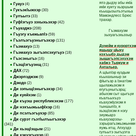
япэ дыдэу абы икIа
Гуауэ
(4)
икIи хуиту хьэршым
ГукъэкIыжхэр
(30)
къыщызылъэтыхьа
Маккэндлесс Брюс
Гулъытэ
(33)
трахар.
ГуфIэгъуэ зэхыхьэхэр
(42)
Гъуазджэ
(208)
Гъэмахуэм
Гъуэгу къежьапIэ
(59)
зыхуагъэхьэзыр
Гъэлъэгъуэныгъэхэр
(131)
Дунейм и курортхэ
Гъэмахуэ
(13)
ящыщу цIыху
Гъэмахуэ зыгъэпсэхугъуэ
(18)
нэхъыбэ дыдэм
Гъэсэныгъэ
зыщагъэпсэхухэм
(16)
хабжэ Тыркум и
ГъэщIэгъуэнщ
(31)
Антальер.
ДАХ
(72)
А щIыпIэр куэдым
Джэрпэджэж
къыхахыныр зи
(9)
фIыгъэр а IэнатIэм
Дзюдо
(2)
щылажьэхэм я
Ди зэпыщIэныгъэхэр
(34)
егугъуныгъэрщ:
абыхэм сыт щыгъуи
Ди куейхэм
(1)
къалъыхъуэ
Ди къуэш республикэхэм
(177)
къахуэкIуэхэм я
тыншыпIэ, я
Ди нэхъыжьыфIхэр
(16)
хьэщIэхэм я нэгу
Ди псэлъэгъухэр
(85)
зиужьарэ
Ди сурэт гъэтIылъыгъэхэр
къахуэарэзы- уэ
зэрырагъэжьэжынми
(341)
яужь итщ. Апхуэдэ
Ди хьэщIэщым
(21)
гулъытэ зыгъуэта
Ди хэкуэгъухэр
(4)