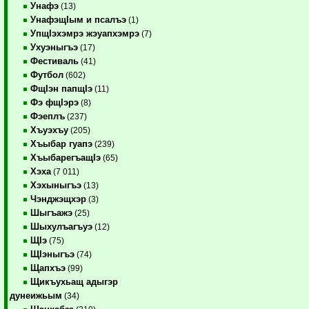
Унафэ
(13)
УнафэщIым и псалъэ
(1)
УпщIэхэмрэ жэуапхэмрэ
(7)
Ухуэныгъэ
(17)
Фестиваль
(41)
Футбол
(602)
ФщIэн папщIэ
(11)
Фэ фщIэрэ
(8)
Фэеплъ
(237)
Хъуэхъу
(205)
Хъыбар гуапэ
(239)
ХъыбарегъащIэ
(65)
Хэха
(7 011)
Хэхыныгъэ
(13)
Чэнджэщхэр
(3)
Шыгъажэ
(25)
Шыхулъагъуэ
(12)
ЩIэ
(75)
ЩIэныгъэ
(74)
Щапхъэ
(99)
Щикъухьащ адыгэр
дунеижьым
(34)