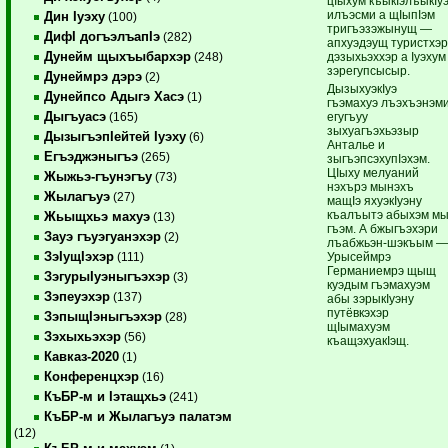
цIыхум къыкIэлъыкIу
илъэсми а щIыпIэм
Дин Iуэху
(100)
тригъэзэжынущ —
ДифI догъэлъапIэ
(282)
апхуэдэущ туристхэ
Дунейм щыхъыбархэр
дэзыхьэххэр а Iуэхум
(248)
зэрегупсысыр.
Дунеймрэ дэрэ
(2)
ДызыхуэкIуэ
Дунейпсо Адыгэ Хасэ
(1)
гъэмахуэ лъэхъэнэм
Дыгъуасэ
егугъуу
(165)
зыхуагъэхьэзыр
ДызыгъэпIейтей Iуэху
(6)
Анталье и
Егъэджэныгъэ
(265)
зыгъэпсэхупIэхэм.
ЦIыху мелуаний
Жыжьэ-гъунэгъу
(73)
нэхърэ мынэхъ
Жылагъуэ
(27)
мащIэ яхуэкIуэну
къалъытэ абыхэм м
Жьыщхьэ махуэ
(13)
гъэм. А бжыгъэхэри
Зауэ гъуэгуанэхэр
(2)
лъабжьэн-шэкъым 
ЗэIущIэхэр
Урысеймрэ
(111)
Германиемрэ щыщ
ЗэгурыIуэныгъэхэр
(3)
куэдым гъэмахуэм
Зэпеуэхэр
(137)
абы зэрыкIуэну
путёвкэхэр
ЗэпыщIэныгъэхэр
(28)
щIымахуэм
Зэхыхьэхэр
(56)
къащэхуакIэщ.
Кавказ-2020
(1)
Конференцхэр
(16)
КъБР-м и Iэтащхьэ
(241)
КъБР-м и Жылагъуэ палатэм
(12)