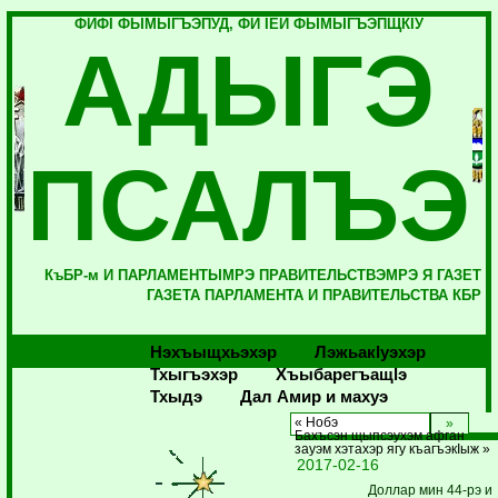
ФИФI ФЫМЫГЪЭПУД, ФИ IЕЙ ФЫМЫГЪЭПЩКIУ
АДЫГЭ
ПСАЛЪЭ
КъБР-м И ПАРЛАМЕНТЫМРЭ ПРАВИТЕЛЬСТВЭМРЭ Я ГАЗЕТ
ГАЗЕТА ПАРЛАМЕНТА И ПРАВИТЕЛЬСТВА КБР
Нэхъыщхьэхэр
Лэжьакlуэхэр
Тхыгъэхэр
Хъыбарегъащlэ
Тхыдэ
Дал Амир и махуэ
« Нобэ
Бахъсэн щыпсэухэм афган
зауэм хэтахэр ягу къагъэкIыж »
2017-02-16
Доллар мин 44-рэ и