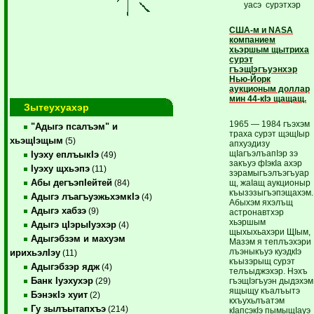
уасэ сурэтхэр
США-м и NASA
компанием
хьэршым щытриха
сурэт
гъэщIэгъуэнхэр
Нью-Йорк
аукционым доллар
мин 44-кIэ щащащ.
Зытеухуахэр
1965 — 1984 гъэхэм
"Адыгэ псалъэм" и
траха сурэт щэщIыр
хьэщIэщым
(5)
апхуэдизу
щIагъэлъапIэр зэ
Iуэху еплъыкIэ
(49)
закъуэ фIэкIа ахэр
Iуэху щхьэпэ
(11)
зэрамыгъэлъэгъуар
Абы дегъэпIейтей
щ, жаIащ аукционыр
(84)
къызэзыгъэпэщахэм.
Адыгэ лъагъуэжьхэмкIэ
(4)
Абыхэм яхэлъщ
Адыгэ хабзэ
(9)
астронавтхэр
хьэршым
Адыгэ цIэрыIуэхэр
(4)
щыхыхьахэри ЩIым,
Адыгэбзэм и махуэм
Мазэм я теплъэхэри
лъэныкъуэ куэдкIэ
ирихьэлIэу
(11)
къызэрыщ сурэт
Адыгэбзэр ядж
(4)
телъыджэхэр. Нэхъ
Банк Iуэхухэр
гъэщIэгъуэн дыдэхэм
(29)
ящыщу къалъытэ
БэнэкIэ хуит
(2)
кхъухьлъатэм
Гу зылъытапхъэ
(214)
кIапсэкIэ пымыщIауэ