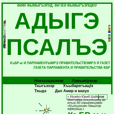
ФИФI ФЫМЫГЪЭПУД, ФИ IЕЙ ФЫМЫГЪЭПЩКIУ
АДЫГЭ
ПСАЛЪЭ
КъБР-м И ПАРЛАМЕНТЫМРЭ ПРАВИТЕЛЬСТВЭМРЭ Я ГАЗЕТ
ГАЗЕТА ПАРЛАМЕНТА И ПРАВИТЕЛЬСТВА КБР
Нэхъыщхьэхэр
Лэжьакlуэхэр
Тхыгъэхэр
Хъыбарегъащlэ
Тхыдэ
Дал Амир и махуэ
« КIуэкIуэ Юрий Шаймиев
Минтимер ехъуэхъуащ ар
илъэс 80 зэрырикъумкIэ
«Къэхъуным» бжьыпэр
яфIеубыд »