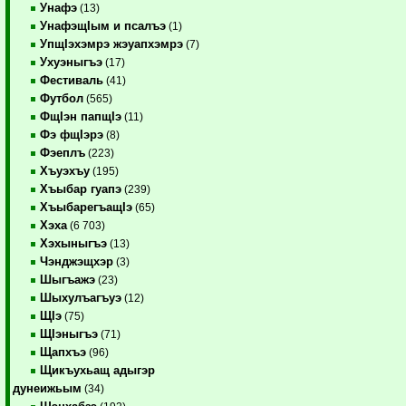
Унафэ
(13)
УнафэщIым и псалъэ
(1)
УпщIэхэмрэ жэуапхэмрэ
(7)
Ухуэныгъэ
(17)
Фестиваль
(41)
Футбол
(565)
ФщIэн папщIэ
(11)
Фэ фщIэрэ
(8)
Фэеплъ
(223)
Хъуэхъу
(195)
Хъыбар гуапэ
(239)
ХъыбарегъащIэ
(65)
Хэха
(6 703)
Хэхыныгъэ
(13)
Чэнджэщхэр
(3)
Шыгъажэ
(23)
Шыхулъагъуэ
(12)
ЩIэ
(75)
ЩIэныгъэ
(71)
Щапхъэ
(96)
Щикъухьащ адыгэр
дунеижьым
(34)