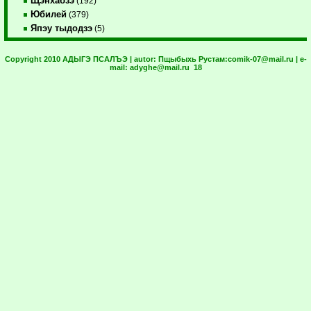
Щэнхабзэ
(192)
Юбилей
(379)
Япэу тыдодзэ
(5)
Copyright 2010 АДЫГЭ ПСАЛЪЭ | autor:
Пщыбыхь Рустам:
comik-07@mail.ru
| e-
mail:
adyghe@mail.ru
18