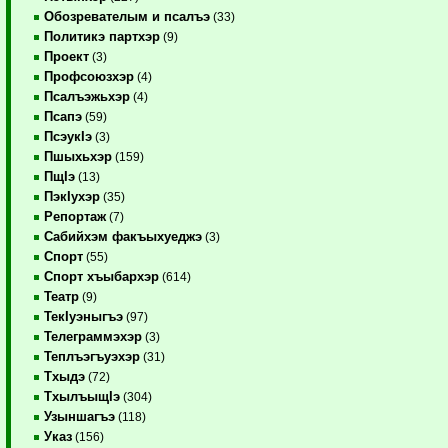
Обозревателым и псалъэ
(33)
Политикэ партхэр
(9)
Проект
(3)
Профсоюзхэр
(4)
Псалъэжьхэр
(4)
Псапэ
(59)
ПсэукIэ
(3)
Пшыхьхэр
(159)
ПщIэ
(13)
ПэкIухэр
(35)
Репортаж
(7)
Сабийхэм факъыхуеджэ
(3)
Спорт
(55)
Спорт хъыбархэр
(614)
Театр
(9)
ТекIуэныгъэ
(97)
Телеграммэхэр
(3)
Теплъэгъуэхэр
(31)
Тхыдэ
(72)
ТхылъыщIэ
(304)
Узыншагъэ
(118)
Указ
(156)