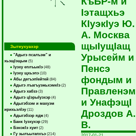
КъБР-м и
Iэтащхьэ
КIуэкIуэ Ю.
А. Москва
щыIущIащ
Зытеухуахэр
Урысейм и
"Адыгэ псалъэм" и
хьэщIэщым
(5)
Пенсэ
Iуэху еплъыкIэ
(48)
Iуэху щхьэпэ
(10)
фондым и
Абы дегъэпIейтей
(84)
Адыгэ лъагъуэжьхэмкIэ
(2)
Правленэм
Адыгэ хабзэ
(3)
Адыгэ цIэрыIуэхэр
(4)
и УнафэщI
Адыгэбзэм и махуэм
ирихьэлIэу
(11)
Дроздов А.
Адыгэбзэр ядж
(4)
В.
Банк Iуэхухэр
(29)
БэнэкIэ хуит
(2)
Гу зылъытапхъэ
(214)
2017-01-21