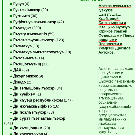
Гуауэ
(4)
Москва лэжьыгъэ
ГукъэкIыжхэр
(29)
IуэхукIэ
щызэIущIащ
Гулъытэ
(30)
Къэбэрдей-
ГуфIэгъуэ зэхыхьэхэр
(42)
Балъкъэрым и
Iэтащхьэ КIуэкIуэ
Гъуазджэ
(200)
Юрийрэ Урысей
Гъуэгу къежьапIэ
(59)
Федерацэм и Пенсэ
фондым и
Гъэлъэгъуэныгъэхэр
(123)
Правленэм и
Гъэмахуэ
(13)
УнафэщI Дроздов
Гъэмахуэ зыгъэпсэхугъуэ
(18)
Антонрэ.
Гъэсэныгъэ
(14)
ГъэщIэгъуэнщ
(31)
Ахэр тепсэлъыхьащ
ДАХ
(69)
республикэм и
Джэрпэджэж
(9)
щIыналъэм и
цIыхухэр пенсэхэмкIэ
Дзюдо
(2)
къызэгъэпэщыным,
Ди зэпыщIэныгъэхэр
(34)
социальнэ
программэхэр
Ди куейхэм
(1)
ягъэзэщIэным,
Ди къуэш республикэхэм
(177)
социальнэ
Ди нэхъыжьыфIхэр
(16)
Iуэхутхьэбзэ зыщIэ
къэрал
Ди псэлъэгъухэр
(83)
IуэхущIапIэхэм я
Ди сурэт гъэтIылъыгъэхэр
мылъку-техникэ
(341)
лъабжьэм
зегъэужьыным
Ди хьэщIэщым
(20)
хуаутIыпщ
Ди хэкуэгъухэр
(4)