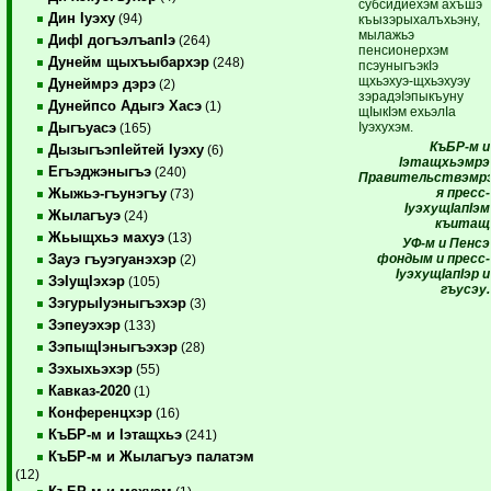
субсидиехэм ахъшэ
Дин Iуэху
(94)
къызэрыхалъхьэну,
мылажьэ
ДифI догъэлъапIэ
(264)
пенсионерхэм
Дунейм щыхъыбархэр
(248)
псэуныгъэкIэ
щхьэхуэ-щхьэхуэу
Дунеймрэ дэрэ
(2)
зэрадэIэпыкъуну
Дунейпсо Адыгэ Хасэ
(1)
щIыкIэм ехьэлIа
Iуэхухэм.
Дыгъуасэ
(165)
КъБР-м и
ДызыгъэпIейтей Iуэху
(6)
Iэтащхьэмрэ
Егъэджэныгъэ
(240)
Правительствэмр
я пресс-
Жыжьэ-гъунэгъу
(73)
IуэхущIапIэм
Жылагъуэ
(24)
къитащ
Жьыщхьэ махуэ
(13)
УФ-м и Пенсэ
фондым и пресс-
Зауэ гъуэгуанэхэр
(2)
IуэхущIапIэр и
ЗэIущIэхэр
(105)
гъусэу.
ЗэгурыIуэныгъэхэр
(3)
Зэпеуэхэр
(133)
ЗэпыщIэныгъэхэр
(28)
Зэхыхьэхэр
(55)
Кавказ-2020
(1)
Конференцхэр
(16)
КъБР-м и Iэтащхьэ
(241)
КъБР-м и Жылагъуэ палатэм
(12)