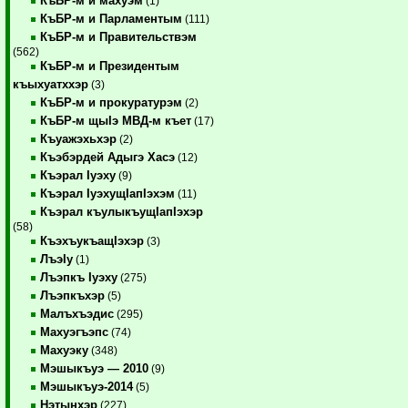
КъБР-м и махуэм
(1)
КъБР-м и Парламентым
(111)
КъБР-м и Правительствэм
(562)
КъБР-м и Президентым
къыхуатххэр
(3)
КъБР-м и прокуратурэм
(2)
КъБР-м щыIэ МВД-м къет
(17)
Къуажэхьхэр
(2)
Къэбэрдей Адыгэ Хасэ
(12)
Къэрал Iуэху
(9)
Къэрал IуэхущIапIэхэм
(11)
Къэрал къулыкъущIапIэхэр
(58)
КъэхъукъащIэхэр
(3)
ЛъэIу
(1)
Лъэпкъ Iуэху
(275)
Лъэпкъхэр
(5)
Малъхъэдис
(295)
Махуэгъэпс
(74)
Махуэку
(348)
Мэшыкъуэ — 2010
(9)
Мэшыкъуэ-2014
(5)
Нэтынхэр
(227)