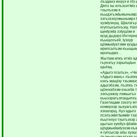
лъэданэ инауэ и пIэ 
Дяпэ зы илъэситIкIэ 
тхылъхэм я
къыдэгъэкIыжынымр
зэгъэзэхуэжынымрэ I
хуэкIуэнущ. ЩIалэгъ
егупсысыпхъэщ. На
щекIуэкIа зэIущIэ
куэд дыдэрэ Интерн
къыщохъей, Iуэхур
щIэмыкIуатэми куэд
ирипсалъэм къыщым
иропыджэ…
ЖытIам ипкъ иткIэ а
гъунэгъу зэрыпщIын 
щыIэщ.
«Адыгэ псалъэ», «Че
«Адыгэ макъ» лъэпкъ
нэхъ мащIэу тхьэмаху
адыгэбзэм, лъэпкъ т
щIэнхабзэм ехьэлIа 
зэхъуажэу лэжьыгъэ
къызэрагъэпэщыпхъэ
Газетищми зэхэту я
номерхэр зыхуагъэпс
хэхахэрщ. Ауэ адыгэ
псэлъэкIитIымкIи тха
къытехуэ тхыгъэхэр 
щытын хуейуэ фIэкIа
щIэджыкIакIуэхэм к
я гупсысэр абы хуэш
лъэныкъуэм итхар а