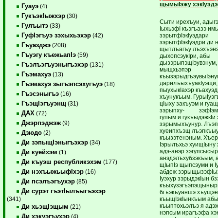
щымыIэжу хэкIуэд
Гуауэ
(4)
ГукъэкIыжхэр
(30)
Сыти ирехъуи, адыг
Гулъытэ
(33)
IыхьэфI къэгъазэ имы
ГуфIэгъуэ зэхыхьэхэр
зэрытфIэкIуэдари
(42)
зэрытфIэкIуэдри ди н
Гъуазджэ
(208)
щытлъагъу лъэхъэн
Гъуэгу къежьапIэ
(59)
дыхопсэукIри, абы
дызэрыпэщIэувэнум, 
Гъэлъэгъуэныгъэхэр
(131)
мыщхьэпэр
Гъэмахуэ
(13)
къызэрыдгъэувыIэну
дарилъыхъуакIуэщи, 
Гъэмахуэ зыгъэпсэхугъуэ
(18)
пыухыкIахэр къахуэ
Гъэсэныгъэ
(16)
хъунукъым. ГурыIуэг
ГъэщIэгъуэнщ
цIыху закъуэм и гуащ
(31)
зэрыпху- зэфIэмы
ДАХ
(72)
гупым и гукъыдэжкIи 
Джэрпэджэж
(9)
зэрымыхъунур. Лъэ
хуеипхъэщ лъэпкъы
Дзюдо
(2)
къызэтенэным. Хъе
Ди зэпыщIэныгъэхэр
(34)
Iэрылъхьэ хуищIыну 
адэ-анэр зэгупсысыр
Ди куейхэм
(1)
анэдэлъхубзэкъым, а
Ди къуэш республикэхэм
(177)
щIыпIэ щыпсэуми 
Ди нэхъыжьыфIхэр
абдеж зэрыщызэфIы
(16)
Iуэхур зэрыдэкIын б
Ди псэлъэгъухэр
(85)
къыхузэгъэпэщынырщ
Ди сурэт гъэтIылъыгъэхэр
бгъэкъуаншэ хъущэн
къыщIэкIынкъым абык
(341)
къыптохьэлъэ я адэ
Ди хьэщIэщым
(21)
нэпсым ирагъэфа хэк
Ди хэкуэгъухэр
(4)