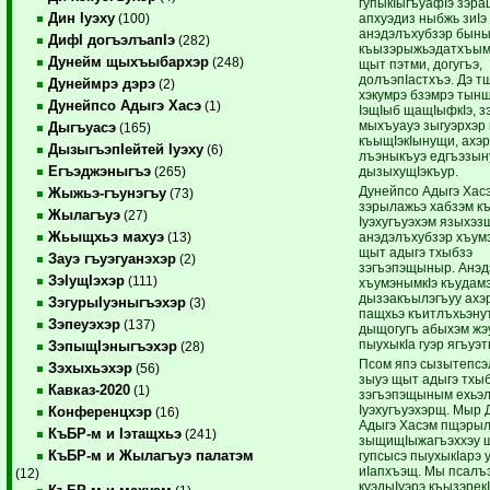
гупыкIыгъуафIэ зэр
Дин Iуэху
апхуэдиз ныбжь зиIэ
(100)
анэдэлъхубзэр бын
ДифI догъэлъапIэ
(282)
къызэрыжьэдатхъымр
Дунейм щыхъыбархэр
(248)
щыт пэтми, догугъэ,
долъэпIастхъэ. Дэ 
Дунеймрэ дэрэ
(2)
хэкумрэ бзэмрэ тын
Дунейпсо Адыгэ Хасэ
(1)
IэщIыб щащIыфкIэ, з
мыхъуауэ зыгуэрхэр
Дыгъуасэ
(165)
къыщIэкIынущи, ахэ
ДызыгъэпIейтей Iуэху
(6)
лъэныкъуэ едгъэзын
Егъэджэныгъэ
дызыхущIэкъур.
(265)
Дунейпсо Адыгэ Хас
Жыжьэ-гъунэгъу
(73)
зэрылажьэ хабзэм къ
Жылагъуэ
(27)
Iуэхугъуэхэм языхэз
Жьыщхьэ махуэ
анэдэлъхубзэр хъум
(13)
щыт адыгэ тхыбзэ
Зауэ гъуэгуанэхэр
(2)
зэгъэпэщыныр. Анэд
ЗэIущIэхэр
(111)
хъумэнымкIэ къудамэ
дызэакъылэгъуу ах
ЗэгурыIуэныгъэхэр
(3)
пащхьэ къитлъхьэнут
Зэпеуэхэр
(137)
дыщогугъ абыхэм жэ
пыухыкIа гуэр ягъуэт
ЗэпыщIэныгъэхэр
(28)
Псом япэ сызытепс
Зэхыхьэхэр
(56)
зыуэ щыт адыгэ тхы
Кавказ-2020
(1)
зэгъэпэщыным ехьэл
Iуэхугъуэхэрщ. Мыр 
Конференцхэр
(16)
Адыгэ Хасэм пщэры
КъБР-м и Iэтащхьэ
(241)
зыщищIыжагъэххэу 
КъБР-м и Жылагъуэ палатэм
гупсысэ пыухыкIарэ 
иIапхъэщ. Мы псал
(12)
куэдыIуэрэ къызэрекI