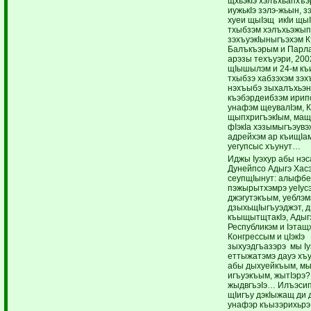
щхьэкIэ хэлъхьапхъэ
иужькIэ зэлэ-жьын, з
хуеи щыIэщ икIи щыI
тхыбзэм хэлъхьэжып
зэхъуэкIыныгъэхэм 
Балъкъэрым и Парл
арэзы техъуэри, 200
щIышылэм и 24-м къ
тхыбзэ хабзэхэм зэх
нэхъыбэ зыхалъхьэн
къэбэрдеибзэм ирип
унафэм щеувалIэм, 
щыпхригъэкIым, мащ
фIэкIа хэзымыгъэув
адрейхэм ар къищI
уегупсыс хъунут…
Иджы Iуэхур абы нэс
Дунейпсо Адыгэ Хас
сеупщIынут: алыфб
пэжырытхэмрэ уеIусэ
джэгутэкъым, уеблэм
дзыхьщIыгъуэджэт, д
къыщытщтакIэ, Адыг
Республикэм и Iэтащ
Конгрессым и цIэкIэ
зыхуэдгъазэрэ мы Iуэ
еттыжатэмэ дауэ хъ
абы дыхуейкъым, м
игъуэкъым, жытIэрэ?
жыдвгъэIэ… Илъэси
щIигъу дэкIыжащ ди 
унафэр къызэрихьрэ,