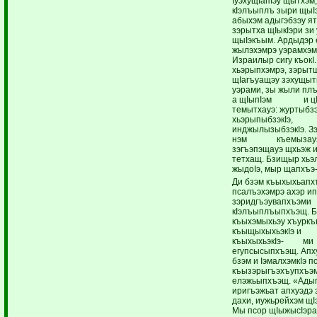
IуэхущIапIэу щытхэм
кIэлъыплъ зыри щыI
абыхэм адыгэбзэу ят
зэрытха щIыкIэри зи 
щыIэкъым. Ардыдэр 
жылэхэмрэ уэрамхэмр
Израилыр сигу къокI
хьэрыпхэмрэ, зэрыт
щIагъуащэу зэхущыт
уэрами, зы жыли пл
а щIыпIэм и цIэ
темытхауэ: журтыбзэ
хьэрыпыбзэкIэ,
инджылызыбзэкIэ. Зэ
нэм къемызауэу,
зэгъэпэщауэ щхьэж и
тетхащ. Бзищыр хь
жыдоIэ, мыр щапхъэ
Ди бзэм къыхыхьапх
псалъэхэмрэ ахэр и
зэридгъэувапхъэми
кIэлъыплъыпхъэщ. Б
къыхэмыхьэу хъуркъ
къыщыхыхьэкIэ и
къыхыхьэкIэ- ми
егупсысыпхъэщ. Апх
бзэм и IэмалхэмкIэ п
къызэрыгъэхъупхъэ
елэжьыпхъэщ. «Адыг
иригъэжьат апхуэдэ 
дахи, иужьрейхэм щ
Мы псор щIыжысIэра