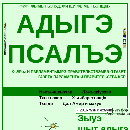
ФИФI ФЫМЫГЪЭПУД, ФИ IЕЙ ФЫМЫГЪЭПЩКIУ
АДЫГЭ
ПСАЛЪЭ
КъБР-м И ПАРЛАМЕНТЫМРЭ ПРАВИТЕЛЬСТВЭМРЭ Я ГАЗЕТ
ГАЗЕТА ПАРЛАМЕНТА И ПРАВИТЕЛЬСТВА КБР
Нэхъыщхьэхэр
Лэжьакlуэхэр
Тхыгъэхэр
Хъыбарегъащlэ
Тхыдэ
Дал Амир и махуэ
« 2016 гъэм и ехъулIэныгъэхэр
«Адыгэ псалъэм
Зыуэ
щыт адыгэ