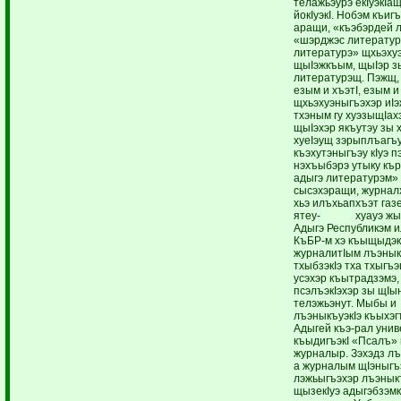
телажьэурэ екIуэкIа
йокIуэкI. Нобэм къиг
аращи, «къэбэрдей 
«шэрджэс литератур
литературэ» щхьэху
щыIэжкъым, щыIэр з
литературэщ. Пэжщ,
езым и хъэтI, езым и
щхьэхуэныгъэхэр иIэ
тхэным гу хуэзыщIах
щыIэхэр якъутэу зы 
хуеIэущ зэрыплъагъу
къэхутэныгъэу кIуэ п
нэхъыбэрэ утыку къ
адыгэ литературэм» 
сысэхэращи, журнал
хьэ илъхьапхъэт газ
ятеу- хуауэ жыт
Адыгэ Республикэм и
КъБР-м хэ къыщыдэк
журналитIым лъэнык
тхыбзэкIэ тха тхыгъэ
усэхэр къытрадзэмэ,
псэлъэкIэхэр зы щI
телэжьэнут. Мыбы и
лъэныкъуэкIэ къыхэ
Адыгей къэ-рал уни
къыдигъэкI «Псалъ»
журналыр. Зэхэдз лъ
а журналым щIэныгъ
лэжьыгъэхэр лъэнык
щызекIуэ адыгэбзэмк