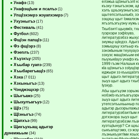
елэжьа щIэныгъэлI 
Унафэ
(13)
къэху-тэныгъэхэм, а
УнафэщIым и псалъэ
(1)
хэлъ щхьэхуэныгъэх
щытепсэлъыхькIэ, зэ
УпщIэхэмрэ жэуапхэмрэ
(7)
зэщхьу щыт Iэмалхэм
Ухуэныгъэ
(17)
ягъэлъэгъуэну иужь 
Фестиваль
(41)
ТхыбзитI щыувкIэ, тх
гуэрхэри зэфIоувэ,
Футбол
(602)
литературэбзэ жыху
ФщIэн папщIэ
(11)
зиужьу щIедзэ. Адыг
Фэ фщIэрэ
зэмыщхьу хэлъыр къ
(8)
зэнэкIыным теухуауэ
Фэеплъ
(237)
зэхуэс мащIэкъым екI
Хъуэхъу
(205)
пыухыкIауэ унафэ 
1999 гъэм Налшык къ
Хъыбар гуапэ
(239)
кIа щIэныгъэ зэIущIэ
ХъыбарегъащIэ
(65)
иджыри зэ къыщаIэт
щыт адыгэ литерату
Хэха
(7 011)
зыуэ щыт адыгэ тхы
Хэхыныгъэ
(13)
Iуэхур.
Чэнджэщхэр
(3)
Абы щыгъуэм зэрыж
нобэкIэ къэлъагъуэр
Шыгъажэ
(25)
зыуэ щыт адыгэ лит
Шыхулъагъуэ
(12)
утепсэлъыхьыныр па
ЩIэ
адыгэр дызэрылажь
(75)
литературэбзитIым
ЩIэныгъэ
(74)
дэтхэнэра зыуэ щыт
Щапхъэ
(99)
литературэбзэм лъа
хуэтщIынур? Си щхьэ
Щикъухьащ адыгэр
сыкъапщтэмэ, сэ жэуа
дунеижьым
(34)
лъэныкъуитIми язых
зытетым фIырыфIкIэ