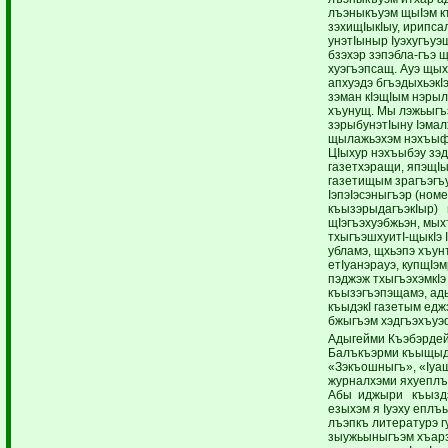
лъэныкъуэм щыIэм къ
зэхищIыкIыу, ирипса
унэтIыныр Iуэхугъуэш
бзэхэр зэпэбла-гъэ 
хуэгъэпсащ. Ауэ щых
апхуэдэ бгъэдыхьэкIэ
зэман кIэщIым нэры
хъунущ. Мы лэжьыгъ
зэрыбунэтIыну Iэмал
щылажьэхэм нэхъыфI
ЦIыхур нэхъыбэу зэ
газетхэращи, япэщIы
газетищым зрагъэгъ
IэпэIэсэныгъэр (номе
къызэрыдагъэкIыр) 
щIэгъэхуэбжьэн, мых
тхыгъэшхуитI-щыкIэ 
убламэ, щхьэпэ хъунт
етIуанэрауэ, купщIэ
пэджэж тхыгъэхэмкIэ
къызэгъэпэщамэ, ады
къыдэкI газетым едж
бжыгъэм хэдгъэхъуэ
Адыгейми Къэбэрдей
Балъкъэрми къыщыд
«Зэкъошныгъ», «Iуа
журналхэми яхуеплъ
Абы иджыри къыз
езыхэм я Iуэху еплъы
лъэпкъ литературэ г
зыужьыныгъэм хъар