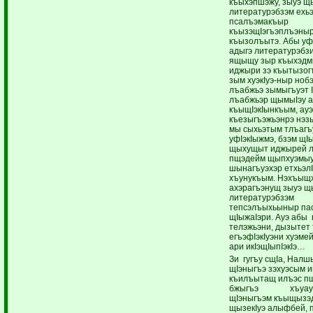
къыхэпшэжу, зыуэ щ
литературэбзэм ехьэ
псалъэмакъыр
къызэщIэгъэплъэныр
къызолъытэ. Абы уф
адыгэ литературэбз
ящыщу зыр къыхэдм
иджыри зэ къытызог
зым хуэкIуэ-ныр ноб
лъабжьэ зымыгъуэт I
лъабжьэр щымыIэу а
къыщIэкIынкъым, ауэ
къезыгъэжьэнрэ нэ
мы сыхьэтым тлъагъ
уфIэкIыжмэ, бзэм щI
щыхущыт иджырей л
пщэдейм щыпхуэмыу
шынагъуэхэр етхьэлI
хъунукъым. Нэхъыщ
ахэрагъэнущ зыуэ щ
литературэбзэм
тепсэлъыхьыныр па
щIыжаIэри. Ауэ абы 
телэжьэни, дызытет
егъэфIэкIуэни хуэмей
ари икIэщIыпIэкIэ…
Зи гугъу сщIа, Налшы
щIэныгъэ зэхуэсым и
къилъытащ илъэс п
бжыгъэ хъуауэ
щIэныгъэм къыщызэ
щызекIуэ алыфбей, 