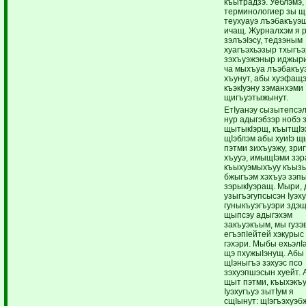
къытрадзэ. Уеблэмэ,
терминологиер зы 
теухуауэ лъэбакъуэ
ичащ. Журналхэм я 
зэлъэIэсу, тедзэным
хуагъэхьэзыр тхыгъэ
зэхъуэжэныр иджыр
ча мыхъуа лъэбакъу
хъунут, абы хуэфащэ
къэкIуэну зэманхэми
щигъуэтыжынут.
ЕтIуанэу сызыте
нур адыгэбзэр нобэ 
щытыкIэрщ, къытщIэ
щIэблэм абы хуиIэ щы
пэтми зихъуэжу, зри
хъууэ, имыщIэми зэ
къыхуэмыхъуу къыз
бжыгъэм хэхъуэ зэп
зэрыкIуэращ. Мыри, 
узыгъэгупсысэн Iуэх
гуныкъуэгъуэри здэщ
щыпсэу адыгэхэм 
закъуэкъым, мы гузэ
егъэпIейтей хэкур
гэхэри. Мыбы ехьэл
щэ пхужыIэнущ. Абы 
щIэныгъэ зэхуэс псо
зэхуэпшэсын хуейт. 
щыт пэтми, къыхэкъ
Iуэхугъуэ зытIум 
сщIынут: щIэгъэхуэб