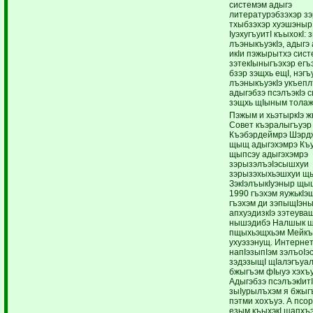
системэм адыгэ
литературэбзэхэр з
тхыбзэхэр хуэшэныр
IуэхугъуитI къыхокI: 
лъэныкъуэкIэ, адыг
икIи пэжырытхэ сист
зэтекIыныгъэхэр егъ
бзэр зэщхь ещI, нэгъ
лъэныкъуэкIэ укъепл
адыгэбзэ псэлъэкIэ 
зэщхь щIыным толаж
Пэжым и хьэтыркIэ ж
Совет къэралыгъуэр 
Къэбэрдеймрэ Шэрд
щыщ адыгэхэмрэ Къу
щыпсэу адыгэхэмрэ
зэрызэлъэIэсышхуи
зэрызэхыхьэшхуи щ
ЗэкIэлъыкIуэныр щы
1990 гъэхэм яужькIэ
гъэхэм ди зэпыщIэны
апхуэдизкIэ зэтеува
нышэдибэ Налшык 
пщыхьэщхьэм Мейкъ
ухуэзэнущ. Интернет
напIэзыпIэм зэлъоIэс
зэдэзыщI щIалэгъуал
бжыгъэм фIыуэ хэхъ
Адыгэбзэ псэлъэкIит
зыIурылъхэм я бжыгъ
пэтми хохъуэ. А псо
езым къыхэкI щапхъ