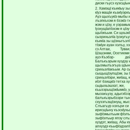
диски гъусэ хуэсщIы
2. ХамэщI къикIыу з
кIуэ мащIи къакIуэрк
Ауэ щыхъукIэ мыбы 
лъэпкъхэм я бзэкIэ т
жэм и цIэу, е уэрамым
IуэхущIапIэхэм я цIэ
щыIэкъым. Си щхьэкI
сызрихьэлIа Iуэхугъ
къикIа зы щIэныгъэлI
тIэкIуи ауан хэлъу, з
сэ Алтаи, Туваи,
Шэшэнми, Осетиеми
ауэ Къэбэр- дей
Балъкъэрым хуэдэу 
щызмылъэгъуа щIын
срихьэлIакъым. Ар сы
сыщыщIэупщIэм, зы I
срихьэлIэри, жиIащ, 
иIэт бзищкIэ тетха ху
сыдыхьэшхат, жи,
къызэрыщIэкIымкIэ, 
мызакъуэу, адыгэбз
балъкъэрыбзэри ты
схузэгъэщIэнущ, жыс
Слъагъур нэхъри си
ирисщIыну къэскIухь
зыфIэмылъым фIэлъ
зыфIэлъыр япэу слъ
хуэдэт, жиIащ. Абы к
апхуэдэ къыфIэдзапI