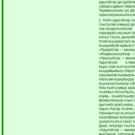
адыгэбзэр ди щIэблэ
зэредгъэджын Iэмал
Терминологие гуп фI
зэрызэхуэшэсыпхъ
1. Нобэ адыгэбзэр з
тхылъхэм нэмыщI ди
лэр анэдэлъхубзэм
зэрыдедгъэхьэхын Iэ
хэлъу тхылъ дыхуей
псом къыщащтауэ зы
къыщокIуэкI иджыпст
«Тыркубзэр — мазищ
«Инджылызыбзэр — 
«Урысыбзэр — мазищ
Адыгэбзэм а Iэма
ещхь гуэр къетхьэлIэ
къыдэмыкIыну пIэрэ
зэрыжаIэм къикIырк
пIалъэм къриубыдэу
къызыхуэтыншэу зэб
Абы къигъэувыр 
лъабжьэ богъэтIылъ, 
нэужь, къыкIэлъыкIу
фIэкIыпIэншэу пчын 
щытыкIэ уригъэувэу.
Адыгэ Хасэр лъэпкъ 
зэрыщытыр къэлъыт
зыхуэфащэ IуэхущIа
зыхуезгъэгъэ-зэнут 
Дауи, апхуэдэ тхылъ
«Адыгэбзэр — мазищ
жысIэнщи, зэпэдзыж