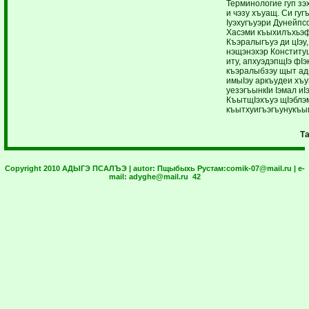
Терминологие гуп з
и чэзу хъуащ. Си гуг
Iуэхугъуэри Дунейпс
Хасэми къыхилъхьэф
Къэралыгъуэ ди цIэу,
нэщэнэхэр Конститу
иту, апхуэдэпщIэ фIэ
къэралыбзэу щыт ад
имыIэу аркъудеи хъ
уезэгъынкIи Iэмал иI
КъытщIэхъуэ щIэблэ
къытхуигъэгъунукъы
Т
Copyright 2010 АДЫГЭ ПСАЛЪЭ | autor:
Пщыбыхь Рустам:
comik-07@mail.ru
| e-
mail:
adyghe@mail.ru
42