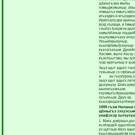
щIэныгъэри мыбы
пэмыджэжыныр, абы и
лэжьыгъэ емыгъэкIу
игъуэджэ и игъуэджэ
Ирипсалъэри ирины
куэд хъуащи, и Iэмы
тхыбзэ Iуэхум къэра
хэмыIэбэныр пщэде
къыхуэмыгъуну апху
УкъыкIэрыхуныр,
къыпфIэмыIуэхуныр
къезэгъкъым. Дуней
Хасэми, жылэ Хасэу
къэплъытэмэ, мы Iуэх
гуэр иритыныр и хьэ
Зыуэ щыт адыгэ тхы
техьэныр сэ сфIэкъ
а зы гъуэгуращ ад
зыуэ щыт адыгэ лит
дыхуишэу. Шэкъэужу
шынагъуэкъым,
пхуэмыгъэIурыщIэж
гугъукъым. Дауэ ар
къызэрыдэхъулIэнур
1999 гъэм Налшык щ
щIэныгъэ зэхуэсы
унафэхэр зытеуху
1. Макъ дэкIуашэ даз
къэбэрдей адыгэбзэ
уэ щатхыр кIахэ ады
къызэрыщыкIуэм хуэ