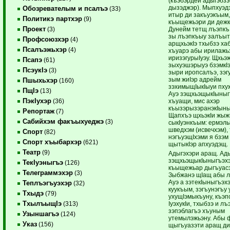
(къэбэрдей адыгэбзэ
дызэджэр). Мыпхуэд
Обозревателым и псалъэ
(33)
итыр ди закъуэкъым,
Политикэ партхэр
(9)
къыщежьэри ди деж
Проект
Дунейм тетщ лъэпкъ
(3)
зы лъэпкъыу залъыт
Профсоюзхэр
(4)
арщхьэкIэ тхыбзэ хаб
Псалъэжьхэр
(4)
хъуарэ абы ирилажьэ
иризэгурыIуэу. Щхьэ
Псапэ
(61)
зыхуэшэрыуэ бзэмкIэ
ПсэукIэ
(3)
зыри иропсалъэ, зэг
зым жиIэр адрейм
Пшыхьхэр
(160)
зэхимыщIыкIыуи пху
ПщIэ
(13)
Ауэ зэщхьэщыкIыныг
ПэкIухэр
хъуащи, мис ахэр
(36)
къызэрызэранэкIыны
Репортаж
(7)
Щапхъэ щхьэкIи жыж
Сабийхэм факъыхуеджэ
(3)
сыкIуэнкъым: ермэлы
шведхэм (исвечхэм), 
Спорт
(82)
нэгъуэщIхэми я бзэм 
Спорт хъыбархэр
(621)
щытыкIэр апхуэдэщ.
Театр
(9)
Адыгэхэри аращ. Ады
зэщхьэщыкIыныгъэх
ТекIуэныгъэ
(126)
къыщежьар дыгъуас
Телеграммэхэр
(3)
Зыбжанэ щIащ абы л
Ауэ а зэтекIыныгъэх
Теплъэгъуэхэр
(32)
куукъым, зэгъунэгъу
Тхыдэ
(79)
ухущIэмыкъуну, къэп
ТхылъыщIэ
IуэхукIи, тхыбзэ и л
(313)
зэпэблагъэ хъуным
Узыншагъэ
(124)
утемылэжьэну. Абы 
Указ
(156)
щыгъуазэти аращ ди