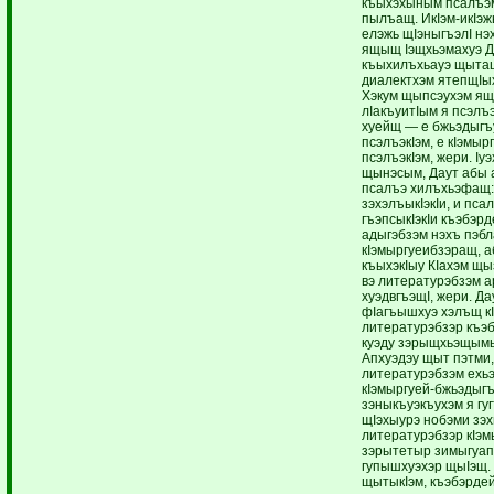
къыхэхыным псалъэм
пылъащ. ИкIэм-икIэж
елэжь щIэныгъэлI н
ящыщ Iэщхьэмахуэ Д
къыхилъхьауэ щыта
диалектхэм ятепщIы
Хэкум щыпсэухэм я
лIакъуитIым я псэлъэ
хуейщ — е бжьэдыгъ
псэлъэкIэм, е кIэмыр
псэлъэкIэм, жери. Iу
щынэсым, Даут абы а
псалъэ хилъхьэфащ:
зэхэлъыкIэкIи, и пса
гъэпсыкIэкIи къэбэрд
адыгэбзэм нэхъ пэбл
кIэмыргуеибзэращ, 
къыхэкIыу КIахэм щы
вэ литературэбзэм а
хуэдвгъэщI, жери. Да
фIагъышхуэ хэлъщ кI
литературэбзэр къэ
куэду зэрыщхьэщымы
Апхуэдэу щыт пэтми,
литературэбзэм ехьэ
кIэмыргуей-бжьэдыг
зэныкъуэкъухэм я гуг
щIэхыурэ нобэми зэх
литературэбзэр кIэ
зэрытетыр зимыгуап
гупышхуэхэр щыIэщ
щытыкIэм, къэбэрде