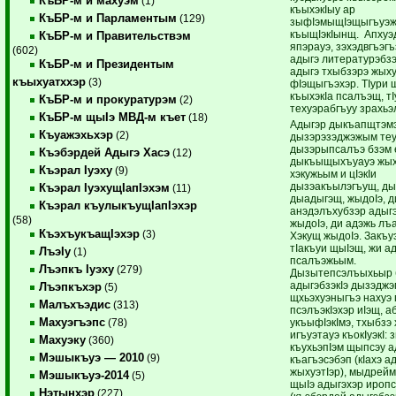
КъБР-м и махуэм
(1)
къыхэкIыу ар
КъБР-м и Парламентым
(129)
зыфIэмыщIэщыгъуэж
къыщIэкIынщ. Апхуэ
КъБР-м и Правительствэм
япэрауэ, зэхэдвгъэгъ
(602)
адыгэ литературэбз
КъБР-м и Президентым
адыгэ тхыбзэрэ жыху
къыхуатххэр
(3)
фIэщыгъэхэр. ТIури 
къыхэкIа псалъэщ, тI
КъБР-м и прокуратурэм
(2)
техуэрабгъуу зрахьэ
КъБР-м щыIэ МВД-м къет
(18)
Адыгэр дыкъапщтэмэ
Къуажэхьхэр
(2)
дызэрэзэджэжым теу
дызэрыпсалъэ бзэм е
Къэбэрдей Адыгэ Хасэ
(12)
дыкъыщыхъуауэ жых
Къэрал Iуэху
(9)
хэкужьым и цIэкIи
дызэакъылэгъущ, ды
Къэрал IуэхущIапIэхэм
(11)
дыадыгэщ, жыдоIэ, д
Къэрал къулыкъущIапIэхэр
анэдэлъхубзэр адыг
(58)
жыдоIэ, ди адэжь лъ
КъэхъукъащIэхэр
(3)
Хэкущ жыдоIэ. Закъу
тIакъуи щыIэщ, жи а
ЛъэIу
(1)
псалъэжьым.
Лъэпкъ Iуэху
(279)
Дызытепсэлъыхьыр 
адыгэбзэкIэ дызэджэм 
Лъэпкъхэр
(5)
щхьэхуэныгъэ нахуэ 
Малъхъэдис
(313)
псэлъэкIэхэр иIэщ, а
Махуэгъэпс
укъыфIэкIмэ, тхыбзэ 
(78)
игъуэтауэ къокIуэкI: 
Махуэку
(360)
къухьэпIэм щыпсэу а
Мэшыкъуэ — 2010
(9)
къагъэсэбэп (кIахэ а
жыхуэтIэр), мыдрейм
Мэшыкъуэ-2014
(5)
щыIэ адыгэхэр ироп
Нэтынхэр
(227)