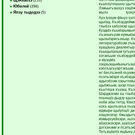
Щэнхабзэ
(210)
къыпхутешыну щытк
Юбилей
(398)
Лэжьыгъэшхуэ зэщIэ
Япэу тыдодзэ
жылэ Iуэхууи
(5)
Ауэ Iуэхум фIыуэ хэл
щыIэщ. Къэбэрдеймк
тхыбзэ хабзэхэр щыз
КуэдкIэ къыкIэрымых
лъэныкъуэм иужькIэ
щызыIэригъэхьар. К
литературэбзэм лъа
хуащIыну диалектыр
къыщыхахым гугъуе
хэтакъым: къэбэрде
и кIуэцIкIэ
зэщхьэщыкIыныгъэш
хэплъагъуэртэкъым
ис беслъэней къуажи
псэлъэкIэри къэбэрд
адыгэбзэм зэрытекI
щыIэкъым, ахэр псы
къытеша хъуащ. Къ
Шэрджэсми зы тхыбз
псынщIэ дыдэу щызэ
ноби абы тетщ. КIахэ
нэхъ щылъэхъа хъу
иджыри щыIупщIт ди
нэщэнэхэр: бжьэдыгъ
кIэмыргуейхэри, хьэ
абазэхэхэри, шапсы
дэтхэнэми и псэлъэкI
ТегъэщIапIэ ящIыну 