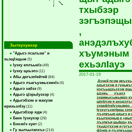
тхыбзэр
зэгъэпэщ
,
анэдэлъху
Зытеухуахэр
хъумэным
"Адыгэ псалъэм" и
хьэщIэщым
(5)
ехьэлIауэ
Iуэху еплъыкIэ
(49)
Iуэху щхьэпэ
(11)
2017-01-19
Абы дегъэпIейтей
(84)
Дуней псом икъух
Адыгэ лъагъуэжьхэмкIэ
(4)
адыгэхэм я гуныкъ
Адыгэ хабзэ
(9)
нэхъыщхьэхэм ящ
адэжь лъахэ
Адыгэ цIэрыIуэхэр
(4)
зэримысыжымрэ къ
Адыгэбзэм и махуэм
щIэблэм я анэдэлъ
зэрафIэкIуэдымрэ.
ирихьэлIэу
(11)
IуэхугъуитIращ зэп
Адыгэбзэр ядж
(4)
лъэпкъыр адыгэ и 
Банк Iуэхухэр
къытенэныр е «мы
(29)
лъэпкъи щыIащ» к
БэнэкIэ хуит
(2)
тхыдэтххэм и гугъ
Гу зылъытапхъэ
(214)
фIэкIа и лъэпкъыщ