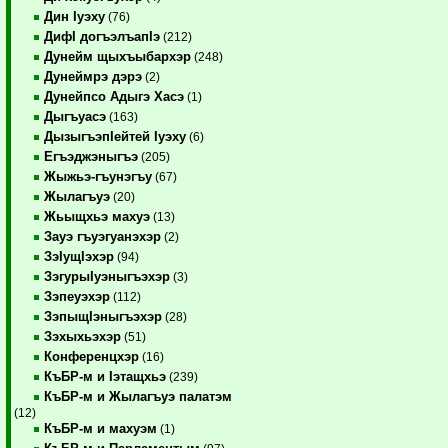
Дин Iуэху
(76)
ДифI догъэлъапIэ
(212)
Дунейм щыхъыбархэр
(248)
Дунеймрэ дэрэ
(2)
Дунейпсо Адыгэ Хасэ
(1)
Дыгъуасэ
(163)
ДызыгъэпIейтей Iуэху
(6)
Егъэджэныгъэ
(205)
Жыжьэ-гъунэгъу
(67)
Жылагъуэ
(20)
Жьыщхьэ махуэ
(13)
Зауэ гъуэгуанэхэр
(2)
ЗэIущIэхэр
(94)
ЗэгурыIуэныгъэхэр
(3)
Зэпеуэхэр
(112)
ЗэпыщIэныгъэхэр
(28)
Зэхыхьэхэр
(51)
Конференцхэр
(16)
КъБР-м и Iэтащхьэ
(239)
КъБР-м и Жылагъуэ палатэм
(12)
КъБР-м и махуэм
(1)