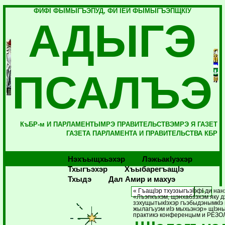
ФИФI ФЫМЫГЪЭПУД, ФИ IЕЙ ФЫМЫГЪЭПЩКIУ
АДЫГЭ
ПСАЛЪЭ
КъБР-м И ПАРЛАМЕНТЫМРЭ ПРАВИТЕЛЬСТВЭМРЭ Я ГАЗЕТ
ГАЗЕТА ПАРЛАМЕНТА И ПРАВИТЕЛЬСТВА КБР
Нэхъыщхьэхэр
Лэжьакlуэхэр
Тхыгъэхэр
Хъыбарегъащlэ
Тхыдэ
Дал Амир и махуэ
« ГъащIэр тхуэзыгъэIэфI ди нан
«Лъэпкъхэм, щэнхабзэхэм яку 
зэхущытыкIэхэр гъэбыдэнымкIэ
жылагъуэм иIэ мыхьэнэр» щIэны
практикэ конференцым и РЕЗ