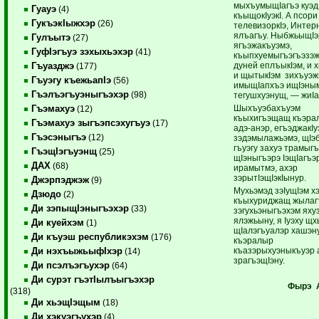
мыхъумыщIагъэ куэд
Гуауэ
(4)
къыщокIуэкI. А псори
ГукъэкIыжхэр
(26)
телевизоркIэ, Интерн
ялъагъу. НыбжьыщIэ
Гулъытэ
(27)
ягъэжакъуэмэ,
ГуфIэгъуэ зэхыхьэхэр
(41)
къыпхуемыгъэгъэзэж
дуней еплъыкIэм, и 
Гъуазджэ
(177)
и щытыкIэм зихъуэ
Гъуэгу къежьапIэ
(56)
имыщIапхъэ ищIэны
Гъэлъэгъуэныгъэхэр
(98)
тегушхуэнущ, — жиI
Шыхъуэбахъуэм
Гъэмахуэ
(12)
къыхигъэщащ къэра
Гъэмахуэ зыгъэпсэхугъуэ
(17)
адэ-анэр, егъэджакI
Гъэсэныгъэ
(12)
зэдэмылажьэмэ, щIэ
гъуэгу захуэ трамыгъ
ГъэщIэгъуэнщ
(25)
щIэныгъэрэ IэщIагъэ
ДАХ
(68)
ирамытмэ, ахэр
зэрытIэщIэкIынур.
Джэрпэджэж
(9)
Мухьэмэд зэIущIэм х
Дзюдо
(2)
къыхуриджащ жылаг
Ди зэпыщIэныгъэхэр
(33)
зэгухьэныгъэхэм яхуз
ялэжьыну, я Iуэху щх
Ди куейхэм
(1)
щIалэгъуалэр хашэну
Ди къуэш республикэхэм
(176)
къэралыр
къазэрыхуэныкъуэр 
Ди нэхъыжьыфIхэр
(14)
зрагъэщIэну.
Ди псэлъэгъухэр
(64)
Ди сурэт гъэтIылъыгъэхэр
Фырэ 
(318)
Ди хьэщIэщым
(18)
Ди хэкуэгъухэр
(4)