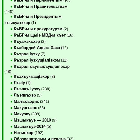
КъБР-м и Парламентым
(97)
КъБР-м и Правительствэм
(440)
КъБР-м и Президентым
къыхуатххэр
(1)
КъБР-м и прокуратурэм
(2)
КъБР-м щыIэ МВД-м къет
(16)
Къуажэхьхэр
(2)
Къэбэрдей Адыгэ Хасэ
(12)
Къэрал Iуэху
(7)
Къэрал IуэхущIапIэхэм
(11)
Къэрал къулыкъущIапIэхэр
(48)
КъэхъукъащIэхэр
(3)
ЛъэIу
(1)
Лъэпкъ Iуэху
(238)
Лъэпкъхэр
(5)
Малъхъэдис
(241)
Махуэгъэпс
(53)
Махуэку
(309)
Мэшыкъуэ — 2010
(9)
Мэшыкъуэ-2014
(5)
Нэтынхэр
(192)
Обозревателым и псалъэ
(32)