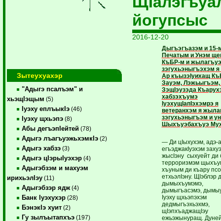
ЩIалэгъуа
йогупсыс
2016-12-20
Дыгъэгъазэм и 15-
Печатым и Унэм щек
КъБР-м и жылагъу
зэгухьэныгъэхэм я 
Зытеухуахэр
Ар къызэIуихащ Къ
Зауэм, Лэжьыгъэм, 
"Адыгэ псалъэм" и
ЗэщIэузэда Къарух
хабзэхъумэ
хьэщIэщым
(5)
IуэхущIапIэхэмрэ я
Iуэху еплъыкIэ
(46)
ветеранхэм я жыла
зэгухьэныгъэм и у
Iуэху щхьэпэ
(8)
Шыхъуэбахъуэ Мух
Абы дегъэпIейтей
(78)
Адыгэ лъагъуэжьхэмкIэ
(2)
— Ди цIыхухэм, адэ-
Адыгэ хабзэ
(3)
егъэджакIуэхэм заху
жысIэну сыхуейт ди
Адыгэ цIэрыIуэхэр
(4)
терроризмэм щыхъу
Адыгэбзэм и махуэм
хъуным ди къару пс
етхьэлIэну. ЩIэблэр 
ирихьэлIэу
(11)
дымыхъумэмэ,
Адыгэбзэр ядж
(4)
дымыгъасэмэ, дымыу
Iуэху щхьэпэхэм
Банк Iуэхухэр
(28)
дедмыгъэхьэхмэ,
БэнэкIэ хуит
(2)
щIэпхъаджащIэу
Гу зылъытапхъэ
(197)
ежьэжынуращ. Дуне