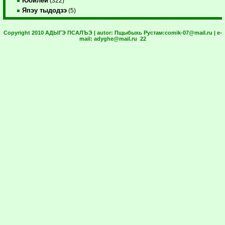
Юбилей
(322)
Япэу тыдодзэ
(5)
Copyright 2010 АДЫГЭ ПСАЛЪЭ | autor:
Пщыбыхь Рустам:
comik-07@mail.ru
| e-
mail:
adyghe@mail.ru
22