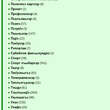
Политикэ партхэр
(9)
Проект
(1)
Профсоюзхэр
(4)
Псалъэжьхэр
(4)
Псапэ
(57)
ПсэукIэ
(3)
Пшыхьхэр
(147)
ПщIэ
(12)
ПэкIухэр
(33)
Репортаж
(7)
Сабийхэм факъыхуеджэ
(2)
Спорт
(28)
Спорт хъыбархэр
(541)
Театр
(9)
ТекIуэныгъэ
(93)
Телеграммэхэр
(3)
Теплъэгъуэхэр
(31)
Тхыдэ
(61)
ТхылъыщIэ
(264)
Узыншагъэ
(96)
Указ
(150)
Унафэ
(20)