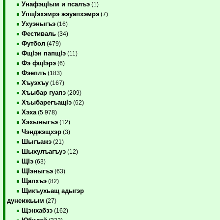
УнафэщIым и псалъэ
(1)
УпщIэхэмрэ жэуапхэмрэ
(7)
Ухуэныгъэ
(16)
Фестиваль
(34)
Футбол
(479)
ФщIэн папщIэ
(11)
Фэ фщIэрэ
(6)
Фэеплъ
(183)
Хъуэхъу
(167)
Хъыбар гуапэ
(209)
ХъыбарегъащIэ
(62)
Хэха
(5 978)
Хэхыныгъэ
(12)
Чэнджэщхэр
(3)
Шыгъажэ
(21)
Шыхулъагъуэ
(12)
ЩIэ
(63)
ЩIэныгъэ
(63)
Щапхъэ
(82)
Щикъухьащ адыгэр
дунеижьым
(27)
Щэнхабзэ
(162)