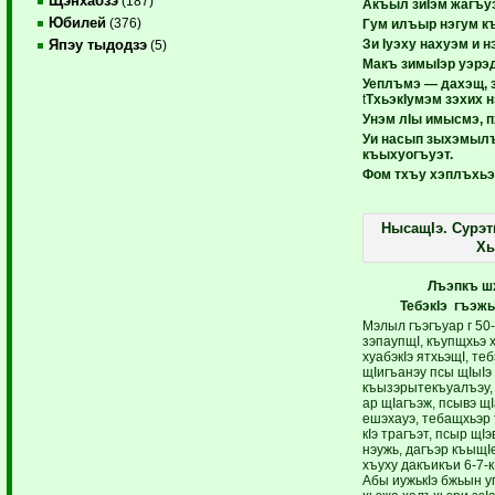
Щэнхабзэ
(187)
Акъыл зиIэм жагъуэ
Юбилей
(376)
Гум илъыр нэгум к
Зи Iуэху нахуэм и н
Япэу тыдодзэ
(5)
Макъ зимыIэр уэрэ
Уеплъмэ — дахэщ, 
t
ТхьэкIумэм зэхих н
Унэм лIы имысмэ, 
Уи насып зыхэмыл
къыхуогъуэт.
Фом тхъу хэплъхьэ
НысащIэ. Сурэт
Х
Лъэпкъ ш
ТебэкIэ гъэж
Мэлыл гъэгъуар г 50-
зэпаупщI, къупщхьэ 
хуабэкIэ ятхьэщI, те
щIигъанэу псы щIыIэ 
къызэрытекъуалъэу,
ар щIагъэж, псывэ щI
ешэхауэ, тебащхьэр 
кIэ трагъэт, псыр щI
нэужь, дагъэр къыщI
хъуху дакъикъи 6-7-к
Абы иужькIэ бжьын 