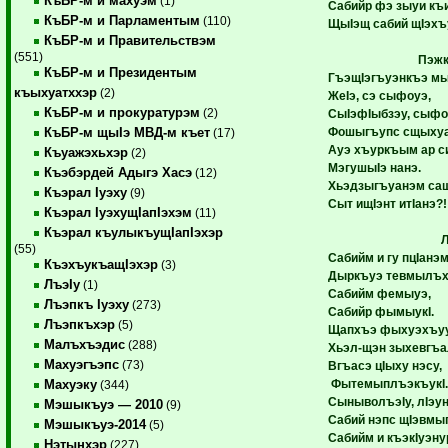
КъБР-м и махуэм
(1)
Сабийр фэ зыуи къ
КъБР-м и Парламентым
(110)
ЩыIэщ сабий щIэхъ
КъБР-м и Правительствэм
(551)
Пэжк
КъБР-м и Президентым
ГъэщIэгъуэнкъэ мы
къыхуатххэр
(2)
ЖеIэ, сэ сыфоуэ,
КъБР-м и прокуратурэм
(2)
СыIэфIыбзэу, сыфо
Фошыгъупс сщыхуа
КъБР-м щыIэ МВД-м къет
(17)
Ауэ хъуркъым ар с
Къуажэхьхэр
(2)
МэгушыIэ нанэ.
Къэбэрдей Адыгэ Хасэ
(12)
Хьэдзыгъуанэм са
Къэрал Iуэху
(9)
Сыт ищIэнт итIанэ?!
Къэрал IуэхущIапIэхэм
(11)
Къэрал къулыкъущIапIэхэр
Л
(55)
Сабийм и гу пцIанэ
КъэхъукъащIэхэр
(3)
Дыркъуэ тевмылъх
ЛъэIу
(1)
Сабийм фемыуэ,
Лъэпкъ Iуэху
(273)
Сабийр фымыукI.
Лъэпкъхэр
(5)
Щапхъэ фыхуэхъу
Малъхъэдис
(288)
Хьэл-щэн зыхевгъа
Махуэгъэпс
(73)
Вгъасэ цIыху нэсу,
ФытемыплъэкъукI
Махуэку
(344)
СыныволъэIу, лIэун
Мэшыкъуэ — 2010
(9)
Сабий нэпс щIэвмы
Мэшыкъуэ-2014
(5)
Сабийм и къэкIуэну
Нэтынхэр
(227)