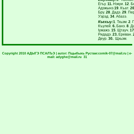
Егъу.
11.
Нэкуи.
12
. 
Адэжынэ.
19
. Къат.
2
Бру.
28
. Дадэ.
29
. Пе
Уэрэд.
34
. Абазэ.
Къехыу:
1
. Тхьэм.
2
.
Къулей.
6.
Банэ.
8
. Д
Iужажэ.
15
. Щтауч.
1
Ридадэ.
23.
Ереван.
Деур.
30.
Щхьэм.
Copyright 2010 АДЫГЭ ПСАЛЪЭ | autor:
Пщыбыхь Рустам:
comik-07@mail.ru
| e-
mail:
adyghe@mail.ru
31