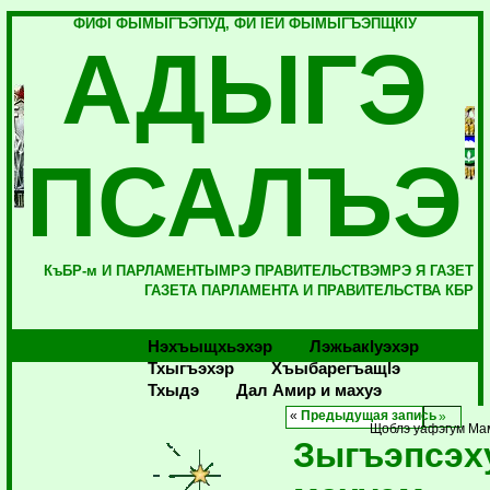
ФИФI ФЫМЫГЪЭПУД, ФИ IЕЙ ФЫМЫГЪЭПЩКIУ
АДЫГЭ
ПСАЛЪЭ
КъБР-м И ПАРЛАМЕНТЫМРЭ ПРАВИТЕЛЬСТВЭМРЭ Я ГАЗЕТ
ГАЗЕТА ПАРЛАМЕНТА И ПРАВИТЕЛЬСТВА КБР
Нэхъыщхьэхэр
Лэжьакlуэхэр
Тхыгъэхэр
Хъыбарегъащlэ
Тхыдэ
Дал Амир и махуэ
«
Предыдущая запись
Щоблэ уафэгум Мам
Зыгъэпсэх