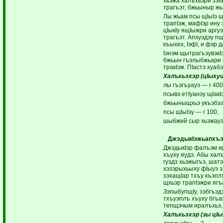
хьэжа халъхьэри зэIа
трагъэт, бжьыныр жь
Лы жьам псы щIыIэ щ
трапIэж, мафIэр ину 
цIыкIу ящIыжри аргуэ
трагъэт. Апхуэдэу п
къыхех, IэфI, и фэр д
Iэнэм щытрагъэувэкI
бжьын гъэлыбжьари 
тракIэж. ПIастэ хуаб
Халъхьэхэр (цIыхуи
лы гъэгъуауэ — г 400
псывэ етIуанэу щIакI
бжьыныщхьэ укъэбза
псы щIыIэу — г 100,
шыбжий сыр хьэжауэ 
ДжэдыкIэжьапхъэ
ДжэдыкIэр фалъэм и
хъуху яудэ. Абы хал
гуэдз хьэжыгъэ, шат
хэзэрыхьыху фIыуэ зэ
зэхащIар тхъу къэплъ
щхьэр трапIэжри ягъ
ЗэпыбупщIу, зэбгъэд
тхъуэплъ хъуху бгъ
тепщэчым иралъхьэ,
Халъхьэхэр (зы цIы