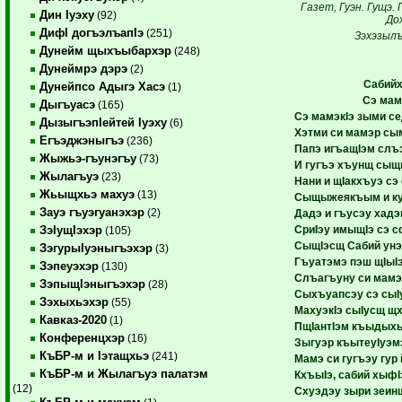
Газет, Гуэн. Гущэ. 
Дин Iуэху
(92)
До
ДифI догъэлъапIэ
(251)
Зэхэзыл
Дунейм щыхъыбархэр
(248)
Дунеймрэ дэрэ
(2)
Сабийх
Дунейпсо Адыгэ Хасэ
(1)
Сэ мам
Дыгъуасэ
(165)
Сэ мамэкIэ зыми с
ДызыгъэпIейтей Iуэху
(6)
Хэтми си мамэр сы
Егъэджэныгъэ
(236)
Папэ игъащIэм слъ
Жыжьэ-гъунэгъу
(73)
И гугъэ хъунщ сы
Жылагъуэ
(23)
Нани и щIакхъуэ с
Жьыщхьэ махуэ
(13)
Сыщыжеякъым и ку
Зауэ гъуэгуанэхэр
(2)
Дадэ и гъусэу хад
СриIэу имыщIэ сэ с
ЗэIущIэхэр
(105)
СыщIэсщ Сабий унэ
ЗэгурыIуэныгъэхэр
(3)
Гъуатэмэ пэш щIыI
Зэпеуэхэр
(130)
Слъагъуну си мамэ 
ЗэпыщIэныгъэхэр
(28)
Сыхъуапсэу сэ сыI
Зэхыхьэхэр
(55)
МахуэкIэ сыIусщ щ
Кавказ-2020
(1)
ПщIантIэм къыдыхь
Конференцхэр
(16)
Зыгуэр къытеуIуэм
КъБР-м и Iэтащхьэ
(241)
Мамэ си гугъэу гу
КъБР-м и Жылагъуэ палатэм
КхъыIэ, сабий хыф
(12)
Схуэдэу зыри зеи