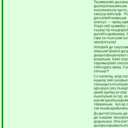
ТхьэмахуэкIэ дызэр
дызэхуэзэшыжкъым.
зыхуэныкъуэу щыта 
закъуэу мэпсэуф. Пс
дигъэпIейтеижкъым. 
унагъуэ — аращ идж
УпщIэ лей хуэмейуэ, 
хъуащ! Ар къыдгурыI
дызэбгъэдэкIыжащ. У
сэри си лъагъуэм с
гурыIуэгъуэщ!
Нобэрей ди зэхуэзэ
иIэкъым! ШхапIэ дыз
дыщызэрыцIыхуауэ 
Iуэхукъым. Хамэ зэх
зэрымыщIэкIэ зэхуэз
зэбгъэдэсу аращ. Сы
хэлъыр?!
Сэ сыпагэщ, куэд сху
ещанэу лей сызэры
схузыщыгъэгъупщэну
адэ куууэ сигу лъащ
цIыкIу щыIэщ уи цIэр
къыхоузыкI си гур, у
щхьэм щызбзыщIыжми,
ткIужакъым. Ауэ ар с
зэи къыжьэдэкIынук
Дэ дытопсэлъыхь ди 
ди гъащIэм. Зыгуэрхэ
додыхьэшх. Илъэсит
дызэрызэрымылъэгъ