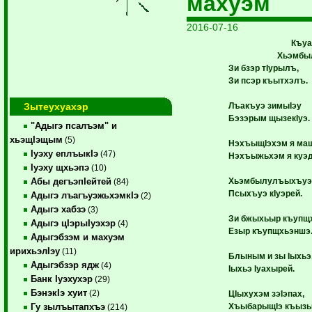
махуэм
2016-07-16
Къуа
Хьэмбы
Зи бзэр тIурылъ,
Зи псэр къытхэлъ.
Зытеухуахэр
Лъакъуэ зимыIэу
Бэзэрым щызекIуэ.
"Адыгэ псалъэм" и
хьэщIэщым
(5)
НэхъыщIэхэм я мащ
Iуэху еплъыкIэ
(47)
Нэхъыжьхэм я куэд
Iуэху щхьэпэ
(10)
Хьэмбылулъыхъуэ
Абы дегъэпIейтей
(84)
Псыхъуэ кIуэрей.
Адыгэ лъагъуэжьхэмкIэ
(2)
Адыгэ хабзэ
(3)
Зи бжыхьыр къупщ
Адыгэ цIэрыIуэхэр
(4)
Езыр къупщхьэншэ
Адыгэбзэм и махуэм
ирихьэлIэу
(11)
Блыным и зы Iыхьэ
Адыгэбзэр ядж
(4)
Iыхьэ Iуахырей.
Банк Iуэхухэр
(29)
БэнэкIэ хуит
(2)
ЦIыхухэм зэIэпах,
ХъыбарыщIэ къызы
Гу зылъытапхъэ
(214)