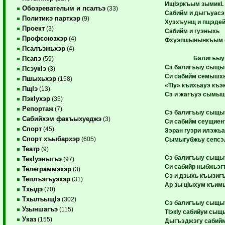
ИщIэркъым зымикI.
Обозревателым и псалъэ
(33)
Сабийм и дыгъуасэ
Политикэ партхэр
(9)
Хуэхъунщ и пщэдей
Проект
(3)
Сабийм и гуэныхь
Профсоюзхэр
(4)
Фхуэпшынынкъым ф
Псалъэжьхэр
(4)
Балигъы
Псапэ
(59)
Сэ балигъыу сыщы
ПсэукIэ
(3)
Си сабийм семышх
Пшыхьхэр
(158)
«ТIу» къихьауэ къэ
ПщIэ
(13)
Сэ и жагъуэ сымыщ
ПэкIухэр
(35)
Репортаж
(7)
Сэ балигъыу сыщы
Сабийхэм факъыхуеджэ
(3)
Си сабийм сеущиент
Спорт
(45)
Зэран гуэри илэжьа
Спорт хъыбархэр
(605)
Сымыгубжьу сепсэ
Театр
(9)
Сэ балигъыу сыщы
ТекIуэныгъэ
(97)
Си сабийр ныбжьэг
Телеграммэхэр
(3)
Сэ и дзыхь къызиг
Теплъэгъуэхэр
(31)
Ар зы цIыхум къим
Тхыдэ
(70)
ТхылъыщIэ
(302)
Сэ балигъыу сыщы
Узыншагъэ
(115)
ТIэкIу сабийуи сыщ
Указ
(155)
Дыгъэджэгу сабийм