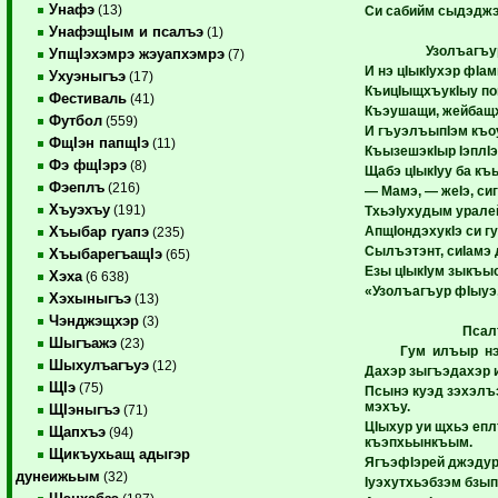
Унафэ
(13)
Си сабийм сыдэджэ
УнафэщIым и псалъэ
(1)
Узолъагъу
УпщIэхэмрэ жэуапхэмрэ
(7)
И нэ цIыкIухэр фIам
Ухуэныгъэ
(17)
КъицIыщхъукIыу по
Фестиваль
(41)
Къэушащи, жейбащ
Футбол
(559)
И гъуэлъыпIэм къо
ФщIэн папщIэ
(11)
КъызешэкIыр IэплIэ
Фэ фщIэрэ
(8)
Щабэ цIыкIуу ба къ
Фэеплъ
(216)
— Мамэ, — жеIэ, си
Хъуэхъу
(191)
ТхьэIухудым урале
АпщIондэхукIэ си г
Хъыбар гуапэ
(235)
Сылъэтэнт, сиIамэ 
ХъыбарегъащIэ
(65)
Езы цIыкIум зыкъы
Хэха
(6 638)
«Узолъагъур фI
ыуэ
Хэхыныгъэ
(13)
Чэнджэщхэр
(3)
Псал
Шыгъажэ
(23)
Гум илъыр нэ
Шыхулъагъуэ
(12)
Дахэр зыгъэдахэр 
ЩIэ
(75)
Псынэ куэд зэхэлъ
мэхъу.
ЩIэныгъэ
(71)
ЦIыхур уи щхьэ еп
Щапхъэ
(94)
къэпхьынкъым.
Щикъухьащ адыгэр
ЯгъэфIэрей джэдур
дунеижьым
(32)
Iуэхутхьэбзэм бзып