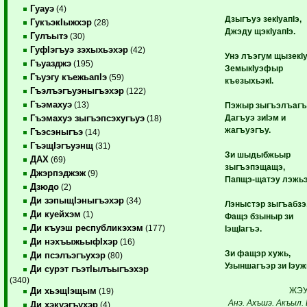
Гуауэ
(4)
Дзыгъуэ зекIуапIэ,
ГукъэкIыжхэр
(28)
Джэду щэкIуапIэ.
Гулъытэ
(30)
ГуфIэгъуэ зэхыхьэхэр
(42)
Унэ лъэгум щызекIу
Гъуазджэ
(195)
ЗемыкIуэфыр
Гъуэгу къежьапIэ
(59)
къезыхьэкI.
Гъэлъэгъуэныгъэхэр
(122)
Гъэмахуэ
(13)
Пэжыр зыгъэлъагъ
Дагъуэ зиIэм и
Гъэмахуэ зыгъэпсэхугъуэ
(18)
жагъуэгъу.
Гъэсэныгъэ
(14)
ГъэщIэгъуэнщ
(31)
Зи шыдыбжьыр
ДАХ
(69)
зыгъэпэщащэ,
Джэрпэджэж
(9)
Папщэ-щатэу лэжьэ
Дзюдо
(2)
Ди зэпыщIэныгъэхэр
(34)
Лэныстэр зыгъабзэ
Ди куейхэм
(1)
Фащэ бзыныр зи
Ди къуэш республикэхэм
(177)
IэщIагъэ.
Ди нэхъыжьыфIхэр
(16)
Зи фащэр хужь,
Ди псэлъэгъухэр
(80)
Узыншагъэр зи Iэуж
Ди сурэт гъэтIылъыгъэхэр
(340)
ЖЭУ
Ди хьэщIэщым
(19)
Анэ. Ахъшэ. Акъыл. 
Ди хэкуэгъухэр
(4)