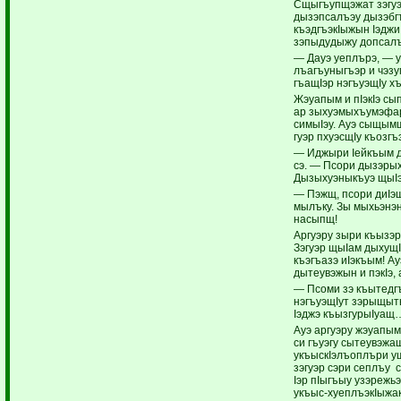
Сщыгъупщэжат зэгуэ
дызэпсалъэу дызэбг
къэдгъэкIыжын Iэджи
зэпыдудыжу допсалъ
— Дауэ уеплърэ, — у
лъагъуныгъэр и чэзу
гъащIэр нэгъуэщIу хъ
Жэуапым и пIэкIэ сып
ар зыхуэмыхъумэфар
симыIэу. Ауэ сыщым
гуэр пхуэсщIу къозгъ
— Иджыри Iейкъым д
сэ. — Псори дызэры
Дызыхуэныкъуэ щыI
— Пэжщ, псори диIэщ
мылъку. Зы мыхьэнэ
насыпщ!
Аргуэру зыри къызэ
Зэгуэр щыIам дыхущI
къэгъазэ иIэкъым! Ау
дытеувэжын и пэкIэ,
— Псоми зэ къытедг
нэгъуэщIут зэрыщыт
Iэджэ къызгурыIуащ
Ауэ аргуэру жэуапым 
си гъуэгу сытеувэжа
укъыскIэлъоплъри у
зэгуэр сэри сеплъу
Iэр пIыгъыу узэрежь
укъыс-хуеплъэкIыжа