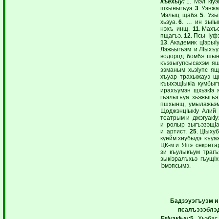
Къехыу:
1. Мэл кIу
шхыныгъуэ.
3
. Уэнж
Мэлыц щабэ.
5
. Уз
хьэуа.
6
. … ин зыIы
нэхъ инщ.
11
. Махъ
пщагъэ.
12
. Псы Iу
13
. Академик цIэрыI
Лэжьыгъэм и ЛIыхъу
водород бомбэ шы
къэзыгупсысахэм я
зэманым хьэIупс ящ
хъуар трахыжауэ 
къыхэщIыкIа кумбы
ирахъумэн щхьэкIэ 
гъэлыгъуа хьэжыгъэ
пшхынщ, умылажьэм
ЩоджэнцIыкIу Алий 
театрым и джэгуакI
и ролыр зыгъэзэщI
и артист.
25
. ЦIыху
куейм хиубыдэ къуаж
ЦК-м и Япэ cекрета
зи къулыкъум трагъ
зыкIэралъхьэ гъущIх
Iэмэпсымэ.
Бадзэуэгъуэм и 
псалъэзэблэд
ЕкIуэкIыу:
5
. Хьэбас