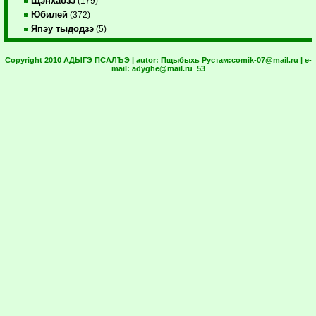
Щэнхабзэ
(179)
Юбилей
(372)
Япэу тыдодзэ
(5)
Copyright 2010 АДЫГЭ ПСАЛЪЭ | autor:
Пщыбыхь Рустам:
comik-07@mail.ru
| e-
mail:
adyghe@mail.ru
53