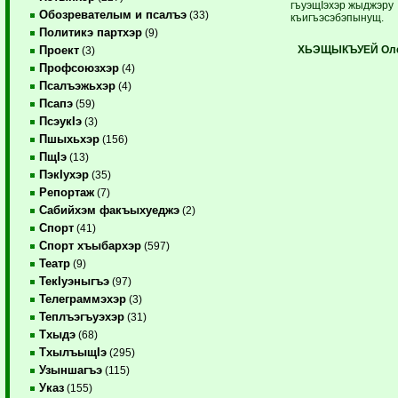
гъуэщIэхэр жыджэру
Обозревателым и псалъэ
(33)
къигъэсэбэпынущ.
Политикэ партхэр
(9)
ХЬЭЩЫКЪУЕЙ Оле
Проект
(3)
Профсоюзхэр
(4)
Псалъэжьхэр
(4)
Псапэ
(59)
ПсэукIэ
(3)
Пшыхьхэр
(156)
ПщIэ
(13)
ПэкIухэр
(35)
Репортаж
(7)
Сабийхэм факъыхуеджэ
(2)
Спорт
(41)
Спорт хъыбархэр
(597)
Театр
(9)
ТекIуэныгъэ
(97)
Телеграммэхэр
(3)
Теплъэгъуэхэр
(31)
Тхыдэ
(68)
ТхылъыщIэ
(295)
Узыншагъэ
(115)
Указ
(155)