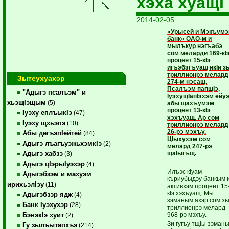
хэха хуащI
2014-02-05
«Урысей и Мэкъум
банк» ОАО-м и
мылъкур нэгъабэ
сом меларди 169-кIэ
процент 15-кIэ
игъэбэгъуащ икIи з
триллионрэ мелард
Зытеухуахэр
274-м нэсащ.
Псалъэм папщIэ,
"Адыгэ псалъэм" и
Iуэху­щIапIэхэм ейу
хьэщIэщым
(5)
абы ща­хъу­мэм
процент 13-кIэ
Iуэху еплъыкIэ
(47)
хэхъуащ. Ар сом
Iуэху щхьэпэ
(10)
триллионрэ мелард
26-рэ мэхъу.
Абы дегъэпIейтей
(84)
ЦIыхухэм сом
Адыгэ лъагъуэжьхэмкIэ
(2)
мелард 247-рэ
щаIыгъщ.
Адыгэ хабзэ
(3)
Адыгэ цIэрыIуэхэр
(4)
Илъэс кIуам
Адыгэбзэм и махуэм
къриубыдэу банкым 
ирихьэлIэу
(11)
активхэм процент 15
кIэ хэхъуащ. Мы
Адыгэбзэр ядж
(4)
зэманым ахэр сом з
Банк Iуэхухэр
(28)
триллионрэ мелард
968-рэ мэхъу.
БэнэкIэ хуит
(2)
Зи гугъу тщIы зэман
Гу зылъытапхъэ
(214)