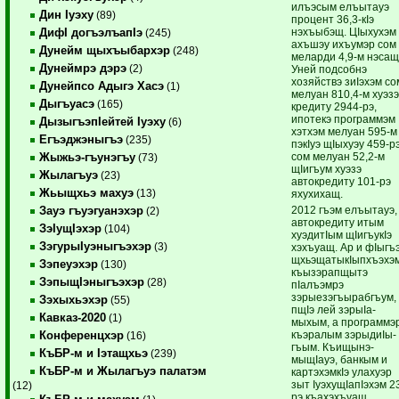
илъэсым елъы­тауэ
Дин Iуэху
(89)
процент 36,3-кIэ
нэхъыбэщ. ЦIыхухэм
ДифI догъэлъапIэ
(245)
ахъшэу ихъумэр сом
Дунейм щыхъыбархэр
(248)
меларди 4,9-м нэсащ
Дунеймрэ дэрэ
(2)
Уней подсобнэ
хозяйствэ зиIэ­хэм со
Дунейпсо Адыгэ Хасэ
(1)
мелуан 810,4-м хуэз
Дыгъуасэ
(165)
кредиту 2944-рэ,
ипотекэ программэм
ДызыгъэпIейтей Iуэху
(6)
хэтхэм мелуан 595-м
Егъэджэныгъэ
(235)
пэкIуэ щIыхуэу 459-рэ
сом мел­уан 52,2-м
Жыжьэ-гъунэгъу
(73)
щIигъум хуэзэ
Жылагъуэ
(23)
автокредиту 101-рэ
Жьыщхьэ махуэ
(13)
яхухихащ.
2012 гъэм елъытауэ,
Зауэ гъуэгуанэхэр
(2)
автокредиту итым
ЗэIущIэхэр
(104)
хуэди­тIым щIигъу­кIэ
ЗэгурыIуэныгъэхэр
(3)
хэхъуащ. Ар и фIыгъ
щхьэщатыкIыпхъэхэ
Зэпеуэхэр
(130)
къызэрапщытэ
ЗэпыщIэныгъэхэр
(28)
пIалъэмрэ
зэрыезэгъырабгъум,
Зэхыхьэхэр
(55)
пщIэ лей зэры­Iа­
Кавказ-2020
(1)
мыхым, а программэ
къэралым зэрыдиIы­
Конференцхэр
(16)
гъым. Къи­щы­нэ­
КъБР-м и Iэтащхьэ
(239)
мыщIауэ, банкым и
КъБР-м и Жылагъуэ палатэм
картэхэмкIэ улахуэр
зыт Iуэху­щIа­пIэхэм 2
(12)
рэ къахэхъуащ.