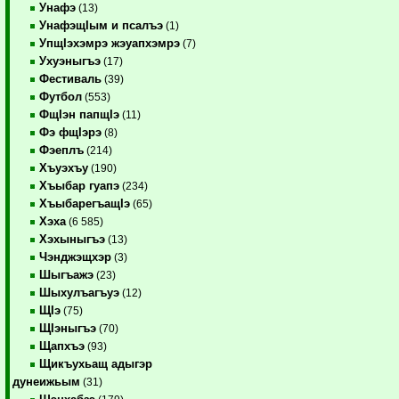
Унафэ
(13)
УнафэщIым и псалъэ
(1)
УпщIэхэмрэ жэуапхэмрэ
(7)
Ухуэныгъэ
(17)
Фестиваль
(39)
Футбол
(553)
ФщIэн папщIэ
(11)
Фэ фщIэрэ
(8)
Фэеплъ
(214)
Хъуэхъу
(190)
Хъыбар гуапэ
(234)
ХъыбарегъащIэ
(65)
Хэха
(6 585)
Хэхыныгъэ
(13)
Чэнджэщхэр
(3)
Шыгъажэ
(23)
Шыхулъагъуэ
(12)
ЩIэ
(75)
ЩIэныгъэ
(70)
Щапхъэ
(93)
Щикъухьащ адыгэр
дунеижьым
(31)