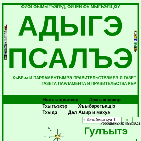
ФИФI ФЫМЫГЪЭПУД, ФИ IЕЙ ФЫМЫГЪЭПЩКIУ
АДЫГЭ
ПСАЛЪЭ
КъБР-м И ПАРЛАМЕНТЫМРЭ ПРАВИТЕЛЬСТВЭМРЭ Я ГАЗЕТ
ГАЗЕТА ПАРЛАМЕНТА И ПРАВИТЕЛЬСТВА КБР
Нэхъыщхьэхэр
Лэжьакlуэхэр
Тхыгъэхэр
Хъыбарегъащlэ
Тхыдэ
Дал Амир и махуэ
« ЗэныбжьэгъуитI
Уэрэдыжьхэр къыхадз
Гулъытэ