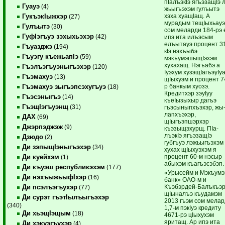
пIалъэкIэ ягъэзащIэ л
Гуауэ
(4)
жьы­гъэхэм гулъытэ
хэха хуащIащ. А
ГукъэкIыжхэр
(27)
мурадым тещIыхьау
Гулъытэ
(30)
сом меларди 184-рэ 
ГуфIэгъуэ зэхыхьэхэр
(42)
ипэ ита илъэсым
елъытауэ процент 3
Гъуазджэ
(194)
кIэ нэхъыбэ
Гъуэгу къежьапIэ
(59)
мэкъумэшыщIэ­хэм
хухахащ. Нэгъабэ а
Гъэлъэгъуэныгъэхэр
(120)
Iуэхум хузэщIагъэуIу
Гъэмахуэ
(13)
щIыхуэм и процент 7
р банкым хуозэ.
Гъэмахуэ зыгъэпсэхугъуэ
(18)
Кредитхэр зэуIуу
Гъэсэныгъэ
(14)
къеIызыхыр дагъэ
ГъэщIэгъуэнщ
(31)
гъэсыныпхъэхэр, жы
лапхъэхэр,
ДАХ
(69)
щIыгъэпшэр­хэр
Джэрпэджэж
(9)
къэзыщэхурщ. ПIа­
лъэкIэ ягъэ­защIэ
Дзюдо
(2)
губгъуэ лэжьыгъэхэм
Ди зэпыщIэныгъэхэр
(34)
хухах щIы­хуэхэм я
процент 60-м нэсыр
Ди куейхэм
(1)
абыхэм къагъэсэбэп.
Ди къуэш республикэхэм
(177)
«Урысейм и Мэкъум
Ди нэхъыжьыфIхэр
(16)
банк» ОАО-м и
Къэбэрдей-Балъкъэ
Ди псэлъэгъухэр
(77)
щIыналъэ къудамэм
Ди сурэт гъэтIылъыгъэхэр
2013 гъэм сом мелар
(340)
1,7-м пэкIуэ кредиту
Ди хьэщIэщым
(18)
4671-рэ цIыхухэм
яритащ. Ар ипэ ита
Ди хэкуэгъухэр
(4)