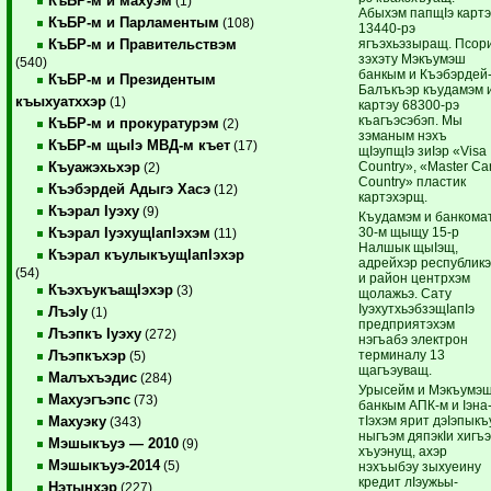
КъБР-м и махуэм
(1)
Абыхэм папщIэ карт
КъБР-м и Парламентым
(108)
13440-рэ
ягъэхьэзыращ. Псор
КъБР-м и Правительствэм
зэхэту Мэкъумэш
(540)
банкым и Къэбэрдей
КъБР-м и Президентым
Балъкъэр къудамэм 
къыхуатххэр
(1)
картэу 68300-рэ
къагъэсэбэп. Мы
КъБР-м и прокуратурэм
(2)
зэманым нэхъ
КъБР-м щыIэ МВД-м къет
(17)
щIэупщIэ зиIэр «Visa
Country», «Master Ca
Къуажэхьхэр
(2)
Country» пластик
Къэбэрдей Адыгэ Хасэ
(12)
картэхэрщ.
Къэрал Iуэху
(9)
Къудамэм и банкома
30-м щыщу 15-р
Къэрал IуэхущIапIэхэм
(11)
Налшык щыIэщ,
Къэрал къулыкъущIапIэхэр
адрейхэр республик
(54)
и район центрхэм
КъэхъукъащIэхэр
(3)
щолажьэ. Сату
Iуэхутхьэ­бзэщIапIэ
ЛъэIу
(1)
предприятэхэм
Лъэпкъ Iуэху
(272)
нэгъабэ электрон
терминалу 13
Лъэпкъхэр
(5)
щагъэуващ.
Малъхъэдис
(284)
Урысейм и Мэкъумэ
Махуэгъэпс
(73)
банкым АПК-м и Iэна
тIэхэм ярит дэIэпыкъ
Махуэку
(343)
ныгъэм дяпэкIи хигъэ
Мэшыкъуэ — 2010
(9)
хъуэ­­нущ, ахэр
Мэшыкъуэ-2014
(5)
нэхъыбэу зы­хуеи­ну
кредит лIэужьы­
Нэтынхэр
(227)