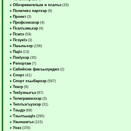
Обозревателым и псалъэ
(33)
Политикэ партхэр
(9)
Проект
(3)
Профсоюзхэр
(4)
Псалъэжьхэр
(4)
Псапэ
(59)
ПсэукIэ
(3)
Пшыхьхэр
(156)
ПщIэ
(13)
ПэкIухэр
(35)
Репортаж
(7)
Сабийхэм факъыхуеджэ
(2)
Спорт
(41)
Спорт хъыбархэр
(597)
Театр
(9)
ТекIуэныгъэ
(97)
Телеграммэхэр
(3)
Теплъэгъуэхэр
(31)
Тхыдэ
(68)
ТхылъыщIэ
(295)
Узыншагъэ
(115)
Указ
(155)