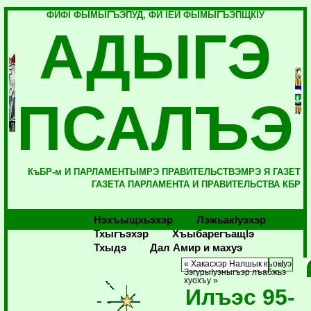
ФИФI ФЫМЫГЪЭПУД, ФИ IЕЙ ФЫМЫГЪЭПЩКIУ
АДЫГЭ
ПСАЛЪЭ
КъБР-м И ПАРЛАМЕНТЫМРЭ ПРАВИТЕЛЬСТВЭМРЭ Я ГАЗЕТ
ГАЗЕТА ПАРЛАМЕНТА И ПРАВИТЕЛЬСТВА КБР
Нэхъыщхьэхэр
Лэжьакlуэхэр
Тхыгъэхэр
Хъыбарегъащlэ
Тхыдэ
Дал Амир и махуэ
« Хакасхэр Налшык къокIуэ
ЗэгурыIуэныгъэр лъабжьэ
хуохъу »
Илъэс 95-