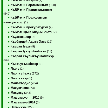
КъБР-м и махуэм
(1)
КъБР-м и Парламентым
(108)
КъБР-м и Правительствэм
(540)
КъБР-м и Президентым
къыхуатххэр
(1)
КъБР-м и прокуратурэм
(2)
КъБР-м щыIэ МВД-м къет
(17)
Къуажэхьхэр
(2)
Къэбэрдей Адыгэ Хасэ
(12)
Къэрал Iуэху
(9)
Къэрал IуэхущIапIэхэм
(11)
Къэрал къулыкъущIапIэхэр
(54)
КъэхъукъащIэхэр
(3)
ЛъэIу
(1)
Лъэпкъ Iуэху
(272)
Лъэпкъхэр
(5)
Малъхъэдис
(284)
Махуэгъэпс
(73)
Махуэку
(343)
Мэшыкъуэ — 2010
(9)
Мэшыкъуэ-2014
(5)
Нэтынхэр
(227)