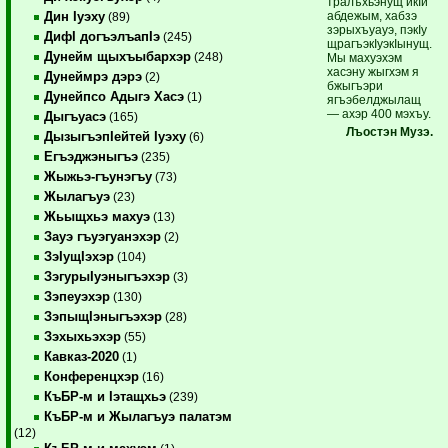
тралъхьэнущ икIи
абдежым, хабзэ
Дин Iуэху
(89)
зэрыхъуауэ, пэкIу
ДифI догъэлъапIэ
(245)
щрагъэкIуэкIынущ.
Дунейм щыхъыбархэр
(248)
Мы махуэхэм
хасэну жыгхэм я
Дунеймрэ дэрэ
(2)
бжы­гъэри
Дунейпсо Адыгэ Хасэ
(1)
ягъэбелджылащ
— ахэр 400 мэхъу.
Дыгъуасэ
(165)
Лъостэн
Музэ.
ДызыгъэпIейтей Iуэху
(6)
Егъэджэныгъэ
(235)
Жыжьэ-гъунэгъу
(73)
Жылагъуэ
(23)
Жьыщхьэ махуэ
(13)
Зауэ гъуэгуанэхэр
(2)
ЗэIущIэхэр
(104)
ЗэгурыIуэныгъэхэр
(3)
Зэпеуэхэр
(130)
ЗэпыщIэныгъэхэр
(28)
Зэхыхьэхэр
(55)
Кавказ-2020
(1)
Конференцхэр
(16)
КъБР-м и Iэтащхьэ
(239)
КъБР-м и Жылагъуэ палатэм
(12)