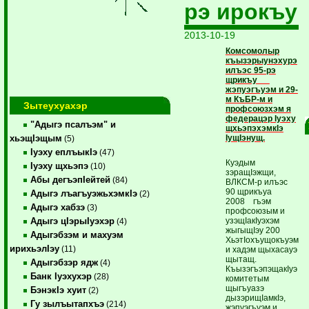
рэ ирокъу
2013-10-19
Комсомолыр
къызэрыунэхурэ
илъэс 95-рэ
щрикъу
жэпуэгъуэм и 29-
м КъБР-м и
Зытеухуахэр
профсоюзхэм я
федерацэр Iуэху
"Адыгэ псалъэм" и
щхьэпэхэмкIэ
IущIэнущ.
хьэщIэщым
(5)
Iуэху еплъыкIэ
(47)
Куэдым
Iуэху щхьэпэ
(10)
зэращIэжщи,
Абы дегъэпIейтей
(84)
ВЛКСМ-р илъэс
90 щрикъуа
Адыгэ лъагъуэжьхэмкIэ
(2)
2008 гъэм
Адыгэ хабзэ
(3)
профсоюзым и
узэщIакIуэхэм
Адыгэ цIэрыIуэхэр
(4)
жыгыщIэу 200
Адыгэбзэм и махуэм
ХьэтIохъущокъуэм
ирихьэлIэу
(11)
и хадэм щыхасауэ
щытащ.
Адыгэбзэр ядж
(4)
КъызэгъэпэщакIуэ
Банк Iуэхухэр
(28)
комитетым
щыгъуазэ
БэнэкIэ хуит
(2)
дызэрищIамкIэ,
Гу зылъытапхъэ
(214)
жэпуэгъуэм и