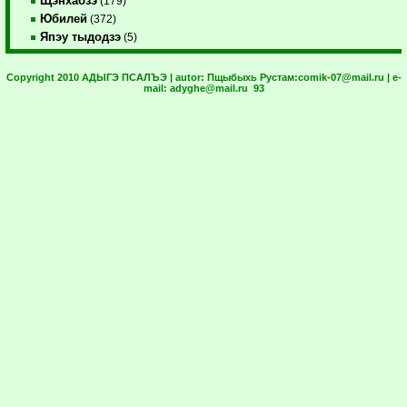
Щэнхабзэ
(179)
Юбилей
(372)
Япэу тыдодзэ
(5)
Copyright 2010 АДЫГЭ ПСАЛЪЭ | autor:
Пщыбыхь Рустам:
comik-07@mail.ru
| e-
mail:
adyghe@mail.ru
93