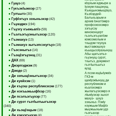
кIэухым иджыри а
Гуауэ
(4)
Iуэхум пащэнущ.
ГукъэкIыжхэр
(27)
КъищынэмыщIауэ,
Гулъытэ
(30)
Къэбэрдей-
Балъкъэрым и
ГуфIэгъуэ зэхыхьэхэр
(42)
архив IэнатIэмрэ
Гъуазджэ
(194)
профсоюзхэмрэ
зэгъусэу
Гъуэгу къежьапIэ
(59)
киноконцерт
Гъэлъэгъуэныгъэхэр
(120)
гъэлъэгъуапIэм
комсомолым и
Гъэмахуэ
(13)
тхыдэм теухуа
Гъэмахуэ зыгъэпсэхугъуэ
(18)
выставкэшхуэ
Гъэсэныгъэ
(14)
къыщызэIуахынущ.
Абы щагъэлъэ­
ГъэщIэгъуэнщ
(31)
гъуэнущ сурэт,
ДАХ
(69)
тхыгъэ, документ
гъэтIылъыгъэ
Джэрпэджэж
(9)
куэд.
Дзюдо
(2)
А псом ищIыIужкIэ
Ди зэпыщIэныгъэхэр
(34)
ГКЗ-м
щекIуэкIынущ ди
Ди куейхэм
(1)
республикэм и
Ди къуэш республикэхэм
(177)
къалэхэмрэ
жылагъуэхэмрэ я
Ди нэхъыжьыфIхэр
(16)
лIыкIуэхэр зыхэт
Ди псэлъэгъухэр
(77)
махуэ- шхуэ
Ди сурэт гъэтIылъыгъэхэр
зэхыхьэ. ПэкIу
нэужьым МафIэ
(340)
мыужьыхым удз
Ди хьэщIэщым
(18)
гъэ­гъахэр
Ди хэкуэгъухэр
(4)