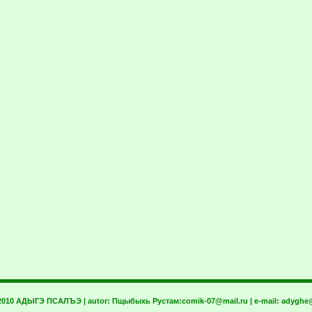
 2010 АДЫГЭ ПСАЛЪЭ | autor:
Пщыбыхь Рустам:
comik-07@mail.ru
| e-mail:
adyghe@