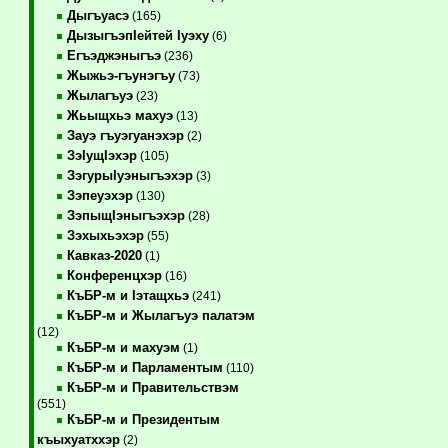
Дыгъуасэ
(165)
ДызыгъэпIейтей Iуэху
(6)
Егъэджэныгъэ
(236)
Жыжьэ-гъунэгъу
(73)
Жылагъуэ
(23)
Жьыщхьэ махуэ
(13)
Зауэ гъуэгуанэхэр
(2)
ЗэIущIэхэр
(105)
ЗэгурыIуэныгъэхэр
(3)
Зэпеуэхэр
(130)
ЗэпыщIэныгъэхэр
(28)
Зэхыхьэхэр
(55)
Кавказ-2020
(1)
Конференцхэр
(16)
КъБР-м и Iэтащхьэ
(241)
КъБР-м и Жылагъуэ палатэм
(12)
КъБР-м и махуэм
(1)
КъБР-м и Парламентым
(110)
КъБР-м и Правительствэм
(551)
КъБР-м и Президентым
къыхуатххэр
(2)