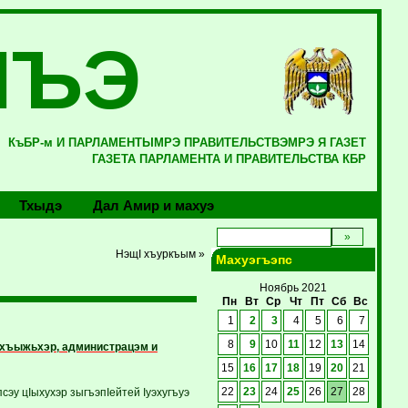
ЛЪЭ
КъБР-м И ПАРЛАМЕНТЫМРЭ ПРАВИТЕЛЬСТВЭМРЭ Я ГАЗЕТ
ГАЗЕТА ПАРЛАМЕНТА И ПРАВИТЕЛЬСТВА КБР
Тхыдэ
Дал Амир и махуэ
НэщI хъуркъым »
Махуэгъэпс
Ноябрь 2021
Пн
Вт
Ср
Чт
Пт
Сб
Вс
1
2
3
4
5
6
7
8
9
10
11
12
13
14
нэхъыжьхэр, администрацэм и
15
16
17
18
19
20
21
эу цIыхухэр зыгъэпIейтей Iуэхугъуэ
22
23
24
25
26
27
28