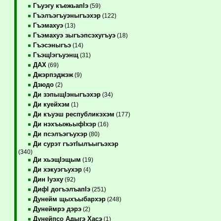
Гъуэгу къежьапIэ
(59)
Гъэлъэгъуэныгъэхэр
(122)
Гъэмахуэ
(13)
Гъэмахуэ зыгъэпсэхугъуэ
(18)
Гъэсэныгъэ
(14)
ГъэщIэгъуэнщ
(31)
ДАХ
(69)
Джэрпэджэж
(9)
Дзюдо
(2)
Ди зэпыщIэныгъэхэр
(34)
Ди куейхэм
(1)
Ди къуэш республикэхэм
(177)
Ди нэхъыжьыфIхэр
(16)
Ди псэлъэгъухэр
(80)
Ди сурэт гъэтIылъыгъэхэр
(340)
Ди хьэщIэщым
(19)
Ди хэкуэгъухэр
(4)
Дин Iуэху
(92)
ДифI догъэлъапIэ
(251)
Дунейм щыхъыбархэр
(248)
Дунеймрэ дэрэ
(2)
Дунейпсо Адыгэ Хасэ
(1)