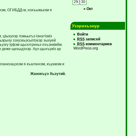
29
30
« Окт
эхэм, ОГИБДД-м, нэхъыжьхэм я
Узэрихьэнур
Войти
 цIыхухэр лэжьыгъэ IэнатIэкIэ
RSS
записей
эрыху зэхуэхьэсыпIэхэр зы­хуей
RSS
комментариев
гъуэгу Iуфэм щызэтрихьэ пхъэнкIийм.
WordPress.org
 и дежи щизыдзхэр. Ауэ щыхъукIэ ар
рганизацэхэм я къалэнхэм, къуажэм и
Жанокъуэ Х
ьэутий.