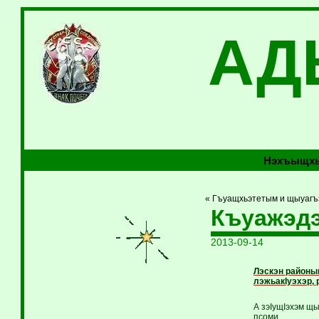
АД
Нэхъыщхь
« Гъуащхьэтетым и щыуагъ
Къуажэдэ
2013-09-14
Лэскэн районы
лэжьакIуэхэр, 
А зэIущIэхэм щ
псоми.