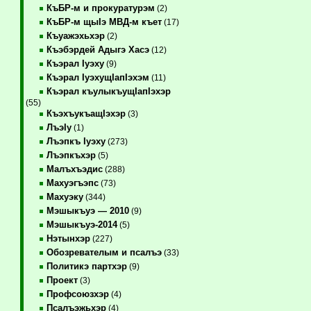
КъБР-м и прокуратурэм
(2)
КъБР-м щыIэ МВД-м къет
(17)
Къуажэхьхэр
(2)
Къэбэрдей Адыгэ Хасэ
(12)
Къэрал Iуэху
(9)
Къэрал IуэхущIапIэхэм
(11)
Къэрал къулыкъущIапIэхэр
(55)
КъэхъукъащIэхэр
(3)
ЛъэIу
(1)
Лъэпкъ Iуэху
(273)
Лъэпкъхэр
(5)
Малъхъэдис
(288)
Махуэгъэпс
(73)
Махуэку
(344)
Мэшыкъуэ — 2010
(9)
Мэшыкъуэ-2014
(5)
Нэтынхэр
(227)
Обозревателым и псалъэ
(33)
Политикэ партхэр
(9)
Проект
(3)
Профсоюзхэр
(4)
Псалъэжьхэр
(4)