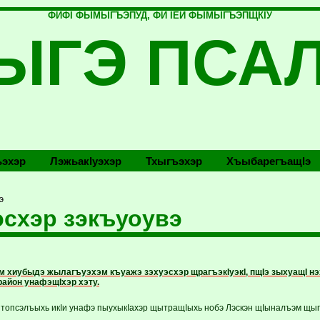
ФИФI ФЫМЫГЪЭПУД, ФИ IЕЙ ФЫМЫГЪЭПЩКIУ
ЫГЭ ПСА
эхэр
Лэжьакlуэхэр
Тхыгъэхэр
Хъыбарегъащlэ
э
схэр зэкъуоувэ
м хиубыдэ жыла­гъуэхэм къуажэ зэхуэсхэр щра­гъэкIуэкI, пщIэ зыхуащI 
район унафэщIхэр хэту.
ытопсэлъыхь икIи унафэ пыухыкIахэр щытращIыхь нобэ Лэскэн щIыналъэм щыпс