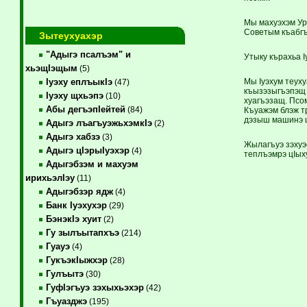
Мы махуэхэм Ур
Советым къаб­гъэ
Зытеухуахэр
"Адыгэ псалъэм" и
Утыку кърахьа 
хьэщIэщым
(5)
Мы Iуэхум теуху
Iуэху еплъыкIэ
(47)
къызэзыгъэпэщ 
Iуэху щхьэпэ
(10)
хуагъэзащ. Псом
Абы дегъэпIейтей
(84)
Къуажэм блэж тр
дэзыш машинэ щх
Адыгэ лъагъуэжьхэмкIэ
(2)
Адыгэ хабзэ
(3)
Жылагъуэ зэхуэ
Адыгэ цIэрыIуэхэр
(4)
теплъэмрэ цIыху
Адыгэбзэм и махуэм
ирихьэлIэу
(11)
Адыгэбзэр ядж
(4)
Банк Iуэхухэр
(29)
БэнэкIэ хуит
(2)
Гу зылъытапхъэ
(214)
Гуауэ
(4)
ГукъэкIыжхэр
(28)
Гулъытэ
(30)
ГуфIэгъуэ зэхыхьэхэр
(42)
Гъуазджэ
(195)