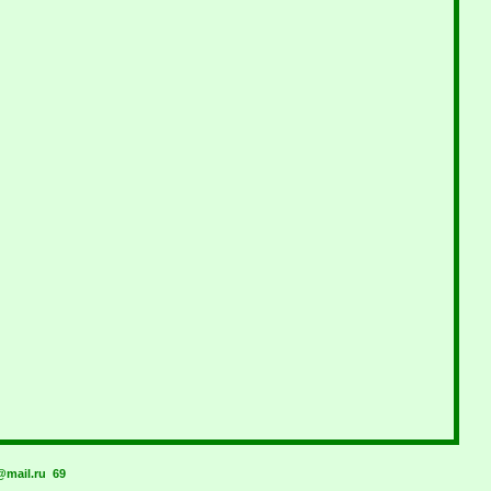
mail.ru
69