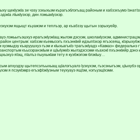
ыху щекIуэкIа зи чэзу зэхыхьэм кърагъэблэгъащ районым и хабзэхъумэ IэнатI
дэкIа лIыкIуэхэр, дин лэ­жьакIуэхэр.
Iуэхухэм ящыщт къуажэм и теплъэр, ар къабзэу щытын зэрыхуейр.
ауэ лэжьыгъэшхуэ ирагъэкIуэкIащ жылэм дэсхэм, шко­лакIуэхэм, администрацэм,
район центрым: хабзэм къемызэгъ пхъэнкIий идзыпIэхэр ягъэсеящ, кIэрыхубжь
 хуэмыдэу къаруушхуэ гъэм и кIыхьагъкIэ трагъэ­кIуадэ «Кавказ» федеральнэ 
анспортым къызэранэ­кIым и щIыIужкIэ жылэдэсхэми къа­хокI пхъэнкIийр дэнэ
ьэхуэ яIэщ, пIалъэ пыухыкIам тету я куэбжэпэм блэ­кIыу…
сым апхуэдэу щытепсэлъыхьащ щIалэгъуалэ Iуэхухэм, гъэсэныгъэм, цIыхубэ о
хэм я псэукIэмрэ егъэфIэ­кIуэным теухуауэ ящIэм, нэгъуэщI­хэми.