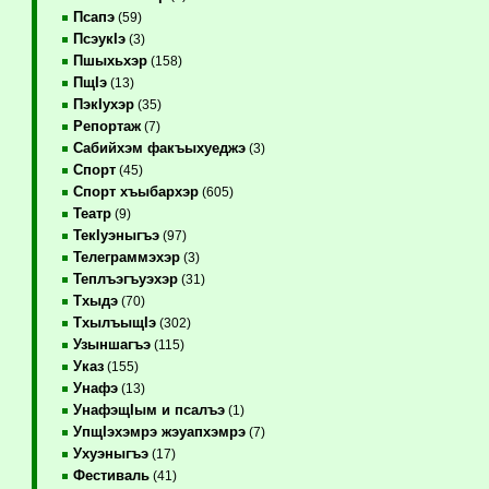
Псапэ
(59)
ПсэукIэ
(3)
Пшыхьхэр
(158)
ПщIэ
(13)
ПэкIухэр
(35)
Репортаж
(7)
Сабийхэм факъыхуеджэ
(3)
Спорт
(45)
Спорт хъыбархэр
(605)
Театр
(9)
ТекIуэныгъэ
(97)
Телеграммэхэр
(3)
Теплъэгъуэхэр
(31)
Тхыдэ
(70)
ТхылъыщIэ
(302)
Узыншагъэ
(115)
Указ
(155)
Унафэ
(13)
УнафэщIым и псалъэ
(1)
УпщIэхэмрэ жэуапхэмрэ
(7)
Ухуэныгъэ
(17)
Фестиваль
(41)