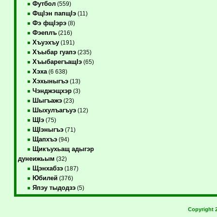
Футбол
(559)
ФщIэн папщIэ
(11)
Фэ фщIэрэ
(8)
Фэеплъ
(216)
Хъуэхъу
(191)
Хъыбар гуапэ
(235)
ХъыбарегъащIэ
(65)
Хэха
(6 638)
Хэхыныгъэ
(13)
Чэнджэщхэр
(3)
Шыгъажэ
(23)
Шыхулъагъуэ
(12)
ЩIэ
(75)
ЩIэныгъэ
(71)
Щапхъэ
(94)
Щикъухьащ адыгэр
дунеижьым
(32)
Щэнхабзэ
(187)
Юбилей
(376)
Япэу тыдодзэ
(5)
Copyright