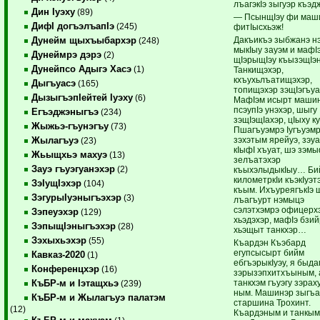
лъагэкIэ зыгуэр къэд
Дин Iуэху
(89)
— ПсынщIэу фи маш
ДифI догъэлъапIэ
(245)
фитIысхьэж!
Дакъикъэ зыбжанэ нэ
Дунейм щыхъыбархэр
(248)
мы­кIыу зауэм и мафI
Дунеймрэ дэрэ
(2)
щIэры­щIэу къызэщIэ
Дунейпсо Адыгэ Хасэ
(1)
Танкищэхэр,
кхъухьлъатищэхэр,
Дыгъуасэ
(165)
топищэхэр зэщIэгъуа­
ДызыгъэпIейтей Iуэху
(6)
МафIэм исырт машин
псэупIэ унэхэр, шыгу
Егъэджэныгъэ
(234)
зэщIэщIа­­хэр, цIыху к
Жыжьэ-гъунэгъу
(73)
Пшагъуэмрэ Iугъуэм
зэхэтым ярейуэ, зэуа
Жылагъуэ
(23)
кIыфI хъуат, шэ зэм
Жьыщхьэ махуэ
(13)
зелъатэхэр
Зауэ гъуэгуанэхэр
(2)
къыхэлыдыкIыу… Би
ки­лометркIи къэкIуэ
ЗэIущIэхэр
(104)
къым. ИхъуреягъкIэ 
ЗэгурыIуэныгъэхэр
(3)
лъагъурт нэмыцэ
сэлэтхэмрэ офицерх
Зэпеуэхэр
(129)
хьэдэхэр, мафIэ бзи
ЗэпыщIэныгъэхэр
(28)
хьэщыт танкхэр…
Зэхыхьэхэр
(55)
Къардэн Къэбард
егупсысырт бийм
Кавказ-2020
(1)
ебгъэрыкIуэу, я быда
Конференцхэр
(16)
зэрызэ­пхитхъы­ным,
танкхэм гъуэгу зэрах
КъБР-м и Iэтащхьэ
(239)
ным. Машинэр зыгъа
КъБР-м и Жылагъуэ палатэм
старшина Трохинт.
(12)
Къардэным и танкым