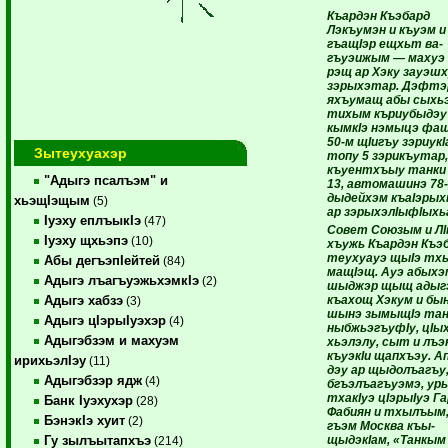
Къардэн Къэбард
Лэкъумэн и къуэм и
гъащIэр ещхьт ва­
гъуэижым — махуэ 
рэщ ар Хэку зауэш­
зэрыхэтар. Дэфтэ
яхъумащ абы сы­хь
тихым къриубыдэу 
кымкIэ нэмыцэ фа
50-м щIигъу зэриукI
Зытеухуахэр
топу 5 зэрикъутар
къуентхъыу танки 
"Адыгэ псалъэм" и
13, автомашинэ 78
дыдейхэм къаIэ­ры­
хьэщIэщым
(5)
ар зэрыхэлIы­фIых
Iуэху еплъыкIэ
(47)
Совет Союзым и ЛI
Iуэху щхьэпэ
(10)
хъужь Къардэн Къэ
теухуауэ щыIэ тх
Абы дегъэпIейтей
(84)
ма­щIэщ. Ауэ абыхэ
Адыгэ лъагъуэжьхэмкIэ
(2)
шыджэр щыщ адыгэ
къахощ Хэкум и бын
Адыгэ хабзэ
(3)
шынэ зы­мыщIэ тан
Адыгэ цIэрыIуэхэр
(4)
ны­бжьэ­гъуфIу, цIы
Адыгэбзэм и махуэм
хьэлэлу, сыт и лъэ
къуэ­кIи щапхъэу. Ап
ирихьэлIэу
(11)
дэу ар щыдолъагъу,
Адыгэбзэр ядж
(4)
бгъэ­лъагъуэ­мэ, ур
тхакIуэ цIэрыIуэ Г
Банк Iуэхухэр
(28)
Фабиян и тхы­лъым,
БэнэкIэ хуит
(2)
гъэм Москва къы­­
щыдэкIам, «Танкым
Гу зылъытапхъэ
(214)