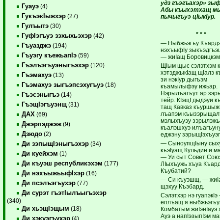
удз гъэ­гъахэр» зыф
Гуауэ
(4)
Абы къы­хэтхащ м
ГукъэкIыжхэр
(27)
пычыгъуэ цIыкIур.
Гулъытэ
(30)
* * *
ГуфIэгъуэ зэхыхьэхэр
(42)
— Ныбжьэгъу Къардэ
Гъуазджэ
(194)
нэ­хъыфIу зыкъэдгъэ­
Гъуэгу къежьапIэ
(59)
— жиIащ Боровицкэм
Гъэлъэгъуэныгъэхэр
(120)
ЩIым щыс сэлэтхэм 
хэтэджыкIащ щIалэ к
Гъэмахуэ
(13)
зи нэкIур дыгъэм
Гъэмахуэ зыгъэпсэхугъуэ
(18)
къамылыфэу ижьар.
Нэрылъагъут ар зэры­
Гъэсэныгъэ
(14)
тейр. КIэщI дыдэуи къ
ГъэщIэгъуэнщ
(31)
тащ Кавказ къуршыж
лъапэм къызэрыщал
ДАХ
(69)
мэлыхъуэу зэрылэжь
Джэрпэджэж
(9)
къалэшхуэ илъа­гъуну
Дзюдо
(2)
еджэну зэрыщIэ­хъуэп
— СыноупщIыну сых
Ди зэпыщIэныгъэхэр
(34)
къэIуащ Кульдин и ма
Ди куейхэм
(1)
— Уи сыт Совет Сою
Ди къуэш республикэхэм
(177)
ЛIы­хъужь хъуа Къар
Къубатий?
Ди нэхъыжьыфIхэр
(16)
— Си къуэшщ, — жи
Ди псэлъэгъухэр
(77)
щэхуу Къэбард.
Ди сурэт гъэтIылъыгъэхэр
Сэлэтхэр нэ гуапэкIэ 
(340)
еплъащ я ныбжьэгъу
Ди хьэщIэщым
(18)
Комбатым жи­Iэ­н­Iауэ
Ауэ а напIэзыпIэм м
Ди хэкуэгъухэр
(4)