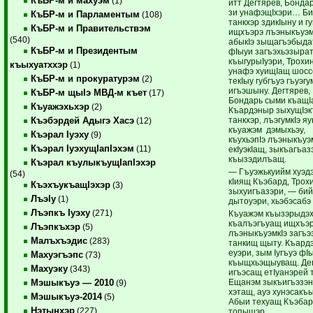
КъБР-м и махуэм
(1)
итт Дегтярев, Бонда
зи унафэщIхэри… Би
КъБР-м и Парламентым
(108)
танк­хэр здикIыну и г
КъБР-м и Правительствэм
ищхъэрэ лъэ­ны­къуэм
(540)
абыкIэ зыщагъэбыда
КъБР-м и Президентым
фIыуи загъэхьэ­зырат
къыгурыIуэри, Трох
къыхуатххэр
(1)
унафэ хуищIащ шос
КъБР-м и прокуратурэм
(2)
текIыу губгъуэ гъуэгу
игъэшыну. Дегтярев,
КъБР-м щыIэ МВД-м къет
(17)
Бондарь сыми къа­щ
Къуажэхьхэр
(2)
Къардэныр зы­ху­щIэ­
танкхэр, лъэгумкIэ яу
Къэбэрдей Адыгэ Хасэ
(12)
къуажэм дэ­мыхьэу,
Къэрал Iуэху
(9)
къухьэпIэ лъэны­къуэ
Къэрал IуэхущIапIэхэм
(11)
екIуэкIащ, зыкъагъаз
къызэдилъащ.
Къэрал къулыкъущIапIэхэр
— Гъуэжькуийм хуэд
(54)
кIиящ Къэбард, Тро
КъэхъукъащIэхэр
(3)
зыхуигъазэри, — би
ЛъэIу
(1)
дыто­уэри, хьэбэсабэ
Лъэпкъ Iуэху
(271)
Къуажэм къызэрыдэх
къа­лъэгъуащ ищхъэ
Лъэпкъхэр
(5)
лъэны­къуэмкIэ загъэ
Малъхъэдис
(283)
танкищ щыту. Къард
еуэри, зым Iугъуэ фI
Махуэгъэпс
(73)
къыщхьэщыуващ. Де
Махуэку
(343)
игъэсащ етIуа­нэ­рей
Ещанэм зыкъигъэзэн
Мэшыкъуэ — 2010
(9)
хэтащ, ауэ хунэсакъ
Мэшыкъуэ-2014
(5)
Абыи техуащ Къэбар
Нэтынхэр
(227)
топышэр.