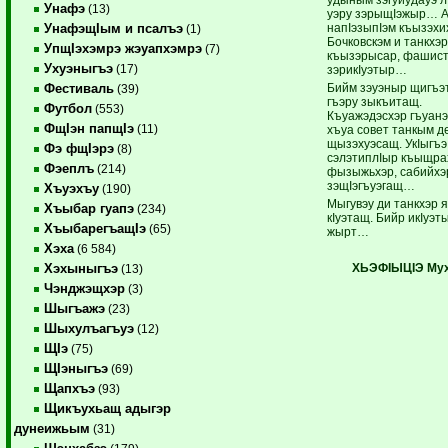
Унафэ
(13)
уэру зэрыщIэжыр… 
напIэзыпIэм къызэх
УнафэщIым и псалъэ
(1)
Бочковскэм и танкхэ
УпщIэхэмрэ жэуапхэмрэ
(7)
къызэрысар, фашис
Ухуэныгъэ
(17)
зэрикIуэтыр…
Бийм зэуэныр щигъэ
Фестиваль
(39)
гъэру зыкъитащ.
Футбол
(553)
Къуажэдэсхэр гъуа­н
ФщIэн папщIэ
(11)
хъуа совет танкым д
щызэхуэсащ. УкIыгъэ
Фэ фщIэрэ
(8)
сэ­лэтиплIыр къыщр
Фэеплъ
(214)
фызыжьхэр, сабийхэ
зэщIэгъуэ­гащ…
Хъуэхъу
(190)
Мыгувэу ди танкхэр я
Хъыбар гуапэ
(234)
кIуэтащ. Бийр икIуэ­т
ХъыбарегъащIэ
(65)
жырт…
Хэха
(6 584)
ХЬЭФIЫЦIЭ Мух
Хэхыныгъэ
(13)
Чэнджэщхэр
(3)
Шыгъажэ
(23)
Шыхулъагъуэ
(12)
ЩIэ
(75)
ЩIэныгъэ
(69)
Щапхъэ
(93)
Щикъухьащ адыгэр
дунеижьым
(31)