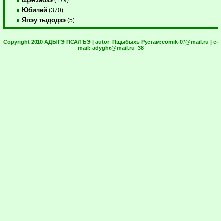
Щэнхабзэ
(179)
Юбилей
(370)
Япэу тыдодзэ
(5)
Copyright 2010 АДЫГЭ ПСАЛЪЭ | autor:
Пщыбыхь Рустам:
comik-07@mail.ru
| e-
mail:
adyghe@mail.ru
38