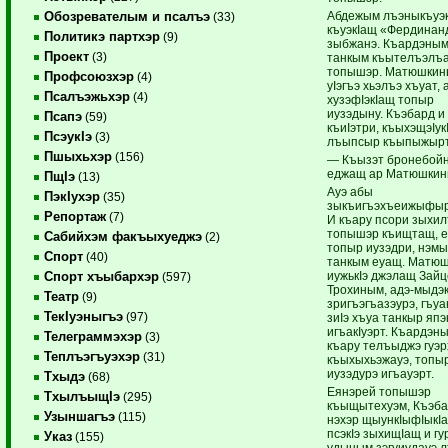
Абдежым лъэныкъуэк
Обозревателым и псалъэ
(33)
къуэкIащ «Фердинан
Политикэ партхэр
(9)
зыбжанэ. Къардэным
Проект
(3)
танкым къытелъэлъ
топышэр. Матюшки
Профсоюзхэр
(4)
уIэгъэ хьэлъэ хъуат,
Псалъэжьхэр
(4)
хузэ­­­­­фIэкIащ топыр
иузэдыну. Къэбард и 
Псапэ
(59)
къиIэтри, къыхэ­щэ­Iу
ПсэукIэ
(3)
лъыпсыр къыпыжы
Пшыхьхэр
(156)
— Къызэт бронебой
еджащ­ ар Матюшкин
ПщIэ
(13)
Ауэ абы
ПэкIухэр
(35)
зыкъигъэхъеижыфыр
Репортаж
(7)
И къару псори зыхил
топышэр къ­и­щ­тащ, 
Сабийхэм факъыхуеджэ
(2)
топыр иузэдри, нэм
Спорт
(40)
танкым еуащ. Матю
иужькIэ джэлащ Зайц
Спорт хъыбархэр
(597)
Трохиным, адэ-мы­дэк
Театр
(9)
зригъэгъазэурэ, гъуа
ТекIуэныгъэ
(97)
зиIэ хъуа танкыр япэ
игъакIуэрт. Къардэн
Телеграммэхэр
(3)
къару телъыджэ ­гуэр
Теплъэгъуэхэр
(31)
къыхыхьэжауэ, топы
иузэдурэ игъауэрт.
Тхыдэ
(68)
Еянэрей топышэр
ТхылъыщIэ
(295)
къыщыте­хуэм, Къэба
Узыншагъэ
(115)
нэхэр щыункIы­фIыкI
псэкIэ зыхищIащ и гу
Указ
(155)
удыным зэгуиудауэ 