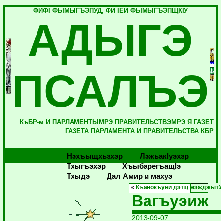
ФИФI ФЫМЫГЪЭПУД, ФИ IЕЙ ФЫМЫГЪЭПЩКIУ
АДЫГЭ
ПСАЛЪЭ
КъБР-м И ПАРЛАМЕНТЫМРЭ ПРАВИТЕЛЬСТВЭМРЭ Я ГАЗЕТ
ГАЗЕТА ПАРЛАМЕНТА И ПРАВИТЕЛЬСТВА КБР
Нэхъыщхьэхэр
Лэжьакlуэхэр
Тхыгъэхэр
Хъыбарегъащlэ
Тхыдэ
Дал Амир и махуэ
«
Къанокъуеи дэтщ мэжджыт
Вагъуэиж
2013-09-07