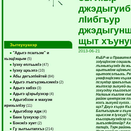
джэдыгуиб
лIибгъур
джэдыгун
щыт хъун
Зытеухуахэр
2013-06-21
"Адыгэ псалъэм" и
КъБР-м и Правите
хьэщIэщым
(5)
зэIу­щIэ­хэм социаль
Iуэху еплъыкIэ
(47)
лъэныкъуэкIэ ди ж
щытыкIэм щIэмыч
Iуэху щхьэпэ
(10)
щытопсэлъыхь. Ре
Абы дегъэпIейтей
(84)
унафэщIхэми къуа
Адыгэ лъагъуэжьхэмкIэ
псэукIэр зрагъэлъаг
(2)
жылэхэр зыхуей-зы
Адыгэ хабзэ
(3)
зэ­хуэдэу къызэгъ
Адыгэ цIэрыIуэхэр
(4)
Налшык къалэм къе
район центрхэм пэ
Адыгэбзэм и махуэм
нэхъ зыхуей хуозэ.
ирихьэлIэу
(11)
щэ? Дауэ хъурэ Къ
Балъкъэрым и гъу
Адыгэбзэр ядж
(4)
щысхэм я Iуэхур? 
Банк Iуэхухэр
(29)
къызэрыгуэкIхэр 
БэнэкIэ хуит
зыгъэпIейтейр? Ах
(2)
папщIэ, Тэрч район
Гу зылъытапхъэ
(214)