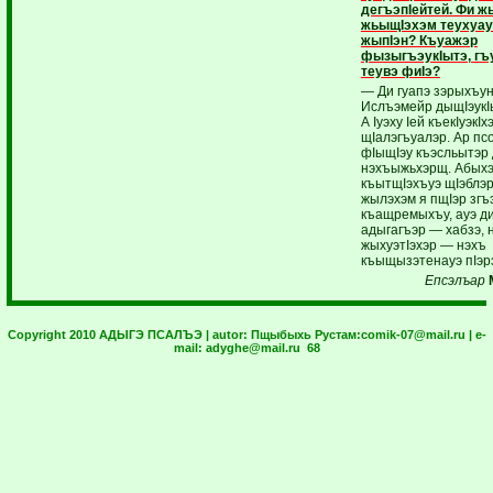
дегъэпIейтей. Фи ж
жьыщIэхэм теухуау
жыпIэн? Къуажэр
фызыгъэукIытэ, гъу
теувэ фиIэ?
— Ди гуапэ зэрыхъу
Ислъэмейр ды­щIэукI
А Iуэху Iей къекIуэкI
щIалэгъуалэр. Ар пс
фIыщIэу къэсльытэр
нэхъыжьхэрщ. Абых
къытщIэхъуэ щIэблэр
жылэхэм я пщIэр зг
къащремыхъу, ауэ д
адыгагъэр — хабзэ, н
жыхуэтIэхэр — нэхъ
къыщызэтенауэ пIэр
Епсэлъар
Copyright 2010 АДЫГЭ ПСАЛЪЭ | autor:
Пщыбыхь Рустам:
comik-07@mail.ru
| e-
mail:
adyghe@mail.ru
68