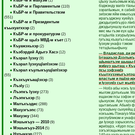
КъБР-м и махуэм
(1)
цIыху зыкъомым жэр
бэджэнду вапIэ тIахы
КъБР-м и Парламентым
(110)
зэрапIыжын, я сабий
КъБР-м и Правительствэм
зиIэхэм яйм емыхъуа
(551)
ира­гъэ­джэну хуейуэ.
КъБР-м и Президентым
джэдыгуибгъурэ лIиб
джэдыгуншэу къезэ­г
къыхуатххэр
(2)
мис мы гъэм еух щIы 
КъБР-м и прокуратурэм
(2)
етщIылIа зэгурыIуэн
гугъэщ къаугъэ къых
КъБР-м щыIэ МВД-м къет
(17)
Iуэхум уна­фэ тэмэм
Къуажэхьхэр
(2)
тетщIыхьыфыну.
Къэбэрдей Адыгэ Хасэ
(12)
— Владислав, ди р
Iэ­тащхьэр Дзэлыкъ
Къэрал Iуэху
(9)
щIыналъэм щы­щы-
Къэрал IуэхущIапIэхэм
(11)
жиIауэ щытащ « Къ
Къэрал къулыкъущIапIэхэр
псы зэфэнкIэ
къытхузэмыгъэпэщ
(55)
властым и пщIэр ир
КъэхъукъащIэхэр
(3)
и IуэхукIэ сыт жыпI
ЛъэIу
(1)
— Нобэ абы нэхъ Iуэ
Лъэпкъ Iуэху
(273)
жылэм дэлъкъым. Ма
ещанэм псы зэфэн 
Лъэпкъхэр
(5)
цIыхухэм. Ари тху­зэ­ф
Малъхъэдис
(288)
щытакъым. АбыкIэ ф
хуэсщIыну сыхуейщ 
Махуэгъэпс
(73)
нэхъыжь Пэнагуэ Мак
Махуэку
(344)
республикэм и уна­ф
Мэшыкъуэ — 2010
ди Iуэхур зэрыхэплъ
(9)
жриIэурэ, «Курп псы з
Мэшыкъуэ-2014
(5)
зэгъэпэщыжыным со
Нэтынхэр
(227)
140-рэ халъхьауэ щ