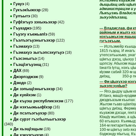
Ислъэмей къуажэм
Гуауэ
(4)
дыщыIащ икIи щIып
администрацэм и 
ГукъэкIыжхэр
(28)
Лыкъуэжь Владисл
Гулъытэ
(30)
зыхуэдгъэзащ.
ГуфIэгъуэ зэхыхьэхэр
(42)
Гъуазджэ
— Владислав, фи к
(195)
районым и жылэ нэ
Гъуэгу къежьапIэ
(59)
нэхъыжьхэм ящыщ
Гъэлъэгъуэныгъэхэр
(122)
гугъэкъым.
Гъэмахуэ
— Ислъэмейр къыщ
(13)
1815 гъэрщ. И инагъ
Гъэмахуэ зыгъэпсэхугъуэ
(18)
утепсэлъыхьмэ, унаг
Гъэсэныгъэ
(14)
щIигъу дэсщ, цIыхуу 
щопсэу. Абыхэм ящы
ГъэщIэгъуэнщ
(31)
IэнатIэ Iутщ, нэхъ цIы
ДАХ
(69)
кIуэми сабий 320-м щ
диIэщ, 350-р пе
Джэрпэджэж
(9)
— Фи цIыхухэр нэх
Дзюдо
(2)
зыхэп­сэу­кIыр?
Ди зэпыщIэныгъэхэр
(34)
— Япэ дыдэу щIым 
Ди куейхэм
(1)
ИтIа­нэ, мащIэ-куэдм
джэдкъазым къыпах
Ди къуэш республикэхэм
(177)
Жылэм гъавэ щIапIэу
Ди нэхъыжьыфIхэр
(16)
щIигъу диIэщ. Ферме
къуажэм дэсщи, гекта
Ди псэлъэгъухэр
(80)
КIэщIу жыпIэмэ, а щI
Ди сурэт гъэтIылъыгъэхэр
60 егъашхэ. Къимыдэ
(340)
164-м гектаритIым 
Ди хьэщIэщым
(19)
100-м щIигъу зиIэ ях
бэджэнду яIыгъщ. К
Ди хэкуэгъухэр
(4)