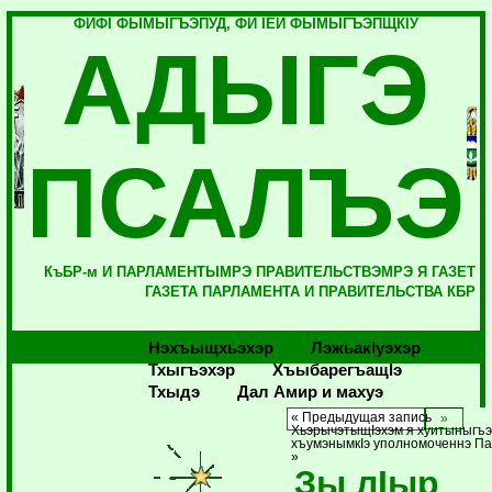
ФИФI ФЫМЫГЪЭПУД, ФИ IЕЙ ФЫМЫГЪЭПЩКIУ
АДЫГЭ
ПСАЛЪЭ
КъБР-м И ПАРЛАМЕНТЫМРЭ ПРАВИТЕЛЬСТВЭМРЭ Я ГАЗЕТ
ГАЗЕТА ПАРЛАМЕНТА И ПРАВИТЕЛЬСТВА КБР
Нэхъыщхьэхэр
Лэжьакlуэхэр
Тхыгъэхэр
Хъыбарегъащlэ
Тхыдэ
Дал Амир и махуэ
« Предыдущая запись
ХьэрычэтыщIэхэм я хуитыныгъэ
хъумэнымкIэ уполномоченнэ П
»
Зы лIыр