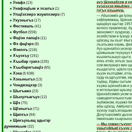
ауэ Щэнхабзэм и ун
Унафэ
(13)
хуэдэхэр ямыIэмэ, 
УнафэщIым и псалъэ
(1)
гугъу ехьынущ.
УпщIэхэмрэ жэуапхэмрэ
(7)
— АбыхэмкIэ ди Iуэх
зэ­фIэу­вэжащ. Щэнха
Ухуэныгъэ
(17)
щащIауэ щытар 1957
Фестиваль
(41)
колхоз правленэр, бу
Футбол
экономист хуэдэхэр, 
(559)
хозяйствэм и Iуэхур 
ФщIэн папщIэ
(11)
щIэсащ зы къат яIыг
Фэ фщIэрэ
(8)
лъэлъэжа нэужь, фей
Ауэ щэнхабзэ унэхэр 
Фэеплъ
(216)
щIэжыным теухуауэ 
Хъуэхъу
(191)
къыхилъхьауэ щыта
ипкъ иткIэ, илъэс зы
Хъыбар гуапэ
(235)
сом мелуанрэ мин щи
ХъыбарегъащIэ
(65)
къыдатати, щIалэ гуэ
Хэха
къуэн къэтщIми, етхь
(6 638)
пуду къэдгъуэтми, е
Хэхыныгъэ
(13)
тщIащ. Иджы сытым 
Чэнджэщхэр
(3)
хъужа щэнхабзэм и у
и котельнэри щхьэху
Шыгъажэ
(23)
ЩэнхабзэмкIэ унэм з
Шыхулъагъуэ
(12)
самодеятельностым 
зыбжанэм, къуажэ б
ЩIэ
(75)
абы щIэсщ. Амбулат
ЩIэныгъэ
(71)
хуэзэу зэдгъэпэщыж
Щапхъэ
ДохутырхэмкIэ дызэх
(94)
Iэмэпсымэ хъарзынэх
Щикъухьащ адыгэр
— Мы зэман гъунэ
дунеижьым
(32)
ущыгуфIыкI хъуну 