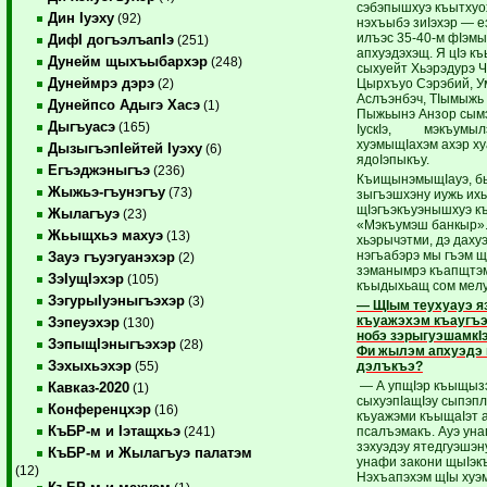
сэбэпышхуэ къытхуо
Дин Iуэху
(92)
нэхъыбэ зиIэхэр — е
илъэс 35-40-м фIэмы
ДифI догъэлъапIэ
(251)
апхуэдэхэщ. Я цIэ к
Дунейм щыхъыбархэр
(248)
сыхуейт Хьэрэдурэ Ч
Дунеймрэ дэрэ
Цырхъуо Сэрэбий, У
(2)
Аслъэнбэч, ТIымыжь 
Дунейпсо Адыгэ Хасэ
(1)
Пыжьынэ Анзор сымэ
Дыгъуасэ
(165)
IускIэ, мэ­къу­мылэ
хуэмыщIахэм ахэр ху
ДызыгъэпIейтей Iуэху
(6)
ядоIэпыкъу.
Егъэджэныгъэ
(236)
КъищынэмыщIауэ, 
Жыжьэ-гъунэгъу
(73)
зыгъэшхэну иужь их
щIэгъэкъуэнышхуэ к
Жылагъуэ
(23)
«Мэкъумэш банкыр».
Жьыщхьэ махуэ
(13)
хьэрычэтми, дэ даху
нэгъабэрэ мы гъэм щ
Зауэ гъуэгуанэхэр
(2)
зэманымрэ къапщтэм
ЗэIущIэхэр
(105)
къыдыхьащ сом ме­лу
ЗэгурыIуэныгъэхэр
(3)
— ЩIым теухуауэ 
къуажэхэм къаугъэ
Зэпеуэхэр
(130)
нобэ зэры­гуэ­шамк
ЗэпыщIэныгъэхэр
(28)
Фи жылэм апхуэдэ
Зэхыхьэхэр
дэлъкъэ?
(55)
— А упщIэр къыщыз
Кавказ-2020
(1)
сыхуэ­пIа­щIэу сыпэп
Конференцхэр
(16)
къуажэми къыщаIэт а
КъБР-м и Iэтащхьэ
псалъэмакъ. Ауэ уна
(241)
зэхуэдэу ятедгуэшэн
КъБР-м и Жылагъуэ палатэм
унафи закони щыIэк
(12)
Нэхъапэхэм щIы хуэ