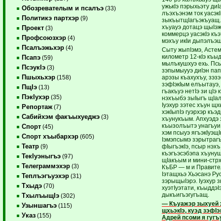
ужькIэ пэрыхьэту диI
Обозревателым и псалъэ
(33)
лъэхъэнэм ток уасэк
Политикэ партхэр
(9)
зыкъытщIагъэкъуащ.
хъуауэ дотацэ щыIэж
Проект
(3)
коммерцэ уасэкIэ къ
Профсоюзхэр
(4)
мэхъу икIи дыпэлъэ
Псалъэжьхэр
(4)
Сыту жыпIэмэ, Асте
километр 12-кIэ къы
Псапэ
(59)
мылъкушхуэ ехь. Пс
ПсэукIэ
(3)
зэпымыууэ диIэн пап
Пшыхьхэр
арэзы къахухъу, зэзэм
(158)
зэфIэкIым елъы­тауэ,
ПщIэ
(13)
гъа­къуэ нетIэ зи цIэ 
ПэкIухэр
(35)
нэхъыбэ зыIыгъ щIал
Iуэхур зэтес хъун щхь
Репортаж
(7)
хэкIыпIэ гуэрхэр къэ
Сабийхэм факъыхуеджэ
(3)
хъунукъым. Апхуэдэ 
къызолъытэ унагъуи 
Спорт
(45)
хэм псыуэ ягъэкIуэщ
Спорт хъыбархэр
(605)
Iэмэпсымэ зэрытрагъ
Театр
фIы­гъэ­кIэ, псыр нэх
(9)
къэгъэ­сэ­бэпа хъунущ
ТекIуэныгъэ
(97)
щIакъым и мини-с­т­р­
Телеграммэхэр
(3)
КъБР — м и Правите
Iэтащхьэ Хьэсанэ Ру
Теплъэгъуэхэр
(31)
зэ­ры­щыIэрэ. Iуэхур
Тхыдэ
(70)
хуэтIуэтати, къыддэ
дыкъигъэ­гу­гъащ.
ТхылъыщIэ
(302)
— Къуажэр зыхуей 
Узыншагъэ
(115)
щхьэ­кIэ, куэд зэфI
Указ
(155)
Адрей псоми я гуг