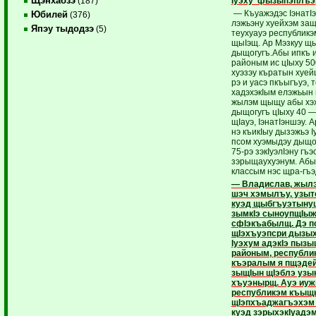
Щэнхабзэ
Iуэху фызыпэплъэ
(187)
— Къуажэдэс IэнатI
Юбилей
(376)
лэжьэну хуейхэм за
Япэу тыдодзэ
(5)
теухуауэ республикэ
щыIэщ. Ар Мэзкуу щ
дыщогугъ.Абы ипкъ ит
районым ис цIыху 5
хуэзэу къратын хуей
рэ и уасэ пкъыгъуэ, 
хадэхэкIым елэжьын 
жылэм щыщу абы хэ
дыщогугъ цIыху 40 —
щIауэ, IэнатIэншэу. 
нэ къикIыу дызэжьэ I
псом хуэмыдэу дыщо
75-рэ зэ­кIуэ­лIэну г
зэрыщау­хуэнум. Абы
классым нэс щра-гъ
— Владислав, жылэ
шэч хэмылъу, узы
куэд щыб­гъуэ­­тын
зымкIэ сы­ноуп­щIыж­
сфIэкъабылщ. Дэ пс
щIэхъуэпсри дызых
Iуэхум адэкIэ пызы
районым, республи
къэралым я пщэдей
зыщIын щIэблэ узын
хъуэ­­нырщ. Ауэ иу
республи­кэм къы
щIэпхъаджа­гъэхэм 
куэд зэрыхэкIуадэ