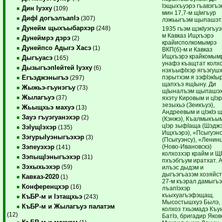
Iэщыхъуэрэ гъавэгъэ
Дин Iуэху
(109)
мин 17,7-м щIигъур
ДифI догъэлъапIэ
(307)
лэжьыгъэм щыпашэт
Дунейм щыхъыбархэр
(248)
1935 гъэм щэкIуэгъуэ
м Кавказ Ищхъэрэ
Дунеймрэ дэрэ
(2)
крайисполкомымрэ
Дунейпсо Адыгэ Хасэ
(1)
ВКП(б)-м и Кавказ
Ищхъэрэ крайкомым
Дыгъуасэ
(165)
унафэ къащтат колх
ДызыгъэпIейтей Iуэху
(6)
нэхъыфIхэр ягъэгушх
пэрытхэм я зэфIэкIы
Егъэджэныгъэ
(297)
щапхъэ ящIыну. Ди
Жыжьэ-гъунэгъу
(73)
щIыналъэм щыпашэ
Жылагъуэ
(37)
яхэту Кировым и цIэ
зезыхьэ (Зеикъуэ),
Жьыщхьэ махуэ
(13)
Андреевым и цIэкIэ 
Зауэ гъуэгуанэхэр
(2)
(Кэнжэ), Къалмыкъы
цIэр зыфIаща (Шэдж
ЗэIущIэхэр
(135)
Ищхъэрэ), «Псыгуэн
ЗэгурыIуэныгъэхэр
(3)
(Псыгуэнсу), «Ленин
(Ново-Ивановскэ)
Зэпеуэхэр
(141)
колхозхэр крайм и Щ
ЗэпыщIэныгъэхэр
(31)
пхъэбгъум иратхат. 
Зэхыхьэхэр
(59)
илъэс дыдэм и
дыгъэгъазэм хозяйст
Кавказ-2020
(1)
27-м къэрал дамыгъ
Конференцхэр
(16)
лъапIэхэр
къыхуагъэфэщащ.
КъБР-м и Iэтащхьэ
(243)
Мысостышхуэ Былэ,
КъБР-м и Жылагъуэ палатэм
колхоз тхьэмадэ Къу
(12)
БатIэ, бригадир Яков