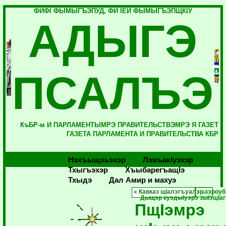
ФИФI ФЫМЫГЪЭПУД, ФИ IЕЙ ФЫМЫГЪЭПЩКIУ
АДЫГЭ
ПСАЛЪЭ
КъБР-м И ПАРЛАМЕНТЫМРЭ ПРАВИТЕЛЬСТВЭМРЭ Я ГАЗЕТ
ГАЗЕТА ПАРЛАМЕНТА И ПРАВИТЕЛЬСТВА КБР
Нэхъыщхьэхэр
Лэжьакlуэхэр
Тхыгъэхэр
Хъыбарегъащlэ
Тхыдэ
Дал Амир и махуэ
«
Кавказ щIалэгъуалэр зэроу
Дыщэр куэдыIуэрэ зыIэщIаг
ПщIэмрэ