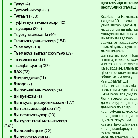
щIэгъэбыда автоно
Гуауэ
(4)
республикэ хъуащ.
ГукъэкIыжхэр
(31)
Гулъытэ
(33)
Къэбэрдей-Балъкъэ
тхыдэм 30 гъэхэм
ГуфIэгъуэ зэхыхьэхэр
(42)
увыпIэшхуэ щаубыд.
Гъуазджэ
(225)
лъэхъэнэм ди щIына
мэкъумэшым ехьэлIа
Гъуэгу къежьапIэ
(60)
IэнатIэхэм зэдэууэ
Гъэлъэгъуэныгъэхэр
(154)
заужьырт, зэхьэзэхуэ
зэмылIэужьыгъуэхэр 
Гъэмахуэ
(13)
лъэныкъуэкIи
Гъэмахуэ зыгъэпсэхугъуэ
(19)
щызэщIэплъэрт. Пса
Гъэсэныгъэ
(19)
папщIэ, колхозхэтхэм
япэ союзпсо зэхуэс
ГъэщIэгъуэнщ
(32)
Къэбэрдей-Балъкъэ
ДАХ
(72)
цIэр къэралым щып
областихым яхэту
Джэрпэджэж
(11)
къыщраIуат. Ди
Дзюдо
(2)
щIыналъэр лэжьэкIэ
пэрытым и еджапIэ х
Ди зэпыщIэныгъэхэр
(34)
1934 гъэм япэ дыдэу
Ди куейхэм
(1)
Ленин орденыр зрат
Ди къуэш республикэхэм
(177)
ди хэгъэгур ящыщщ.
дамыгъэ лъапIэр
Ди нэхъыжьыфIхэр
(19)
къыпэкIуащ колхозхэ
Ди псэлъэгъухэр
(93)
къыщызэгъэпэщыны
щыгъэбэгъуэным
Ди сурэт гъэтIылъыгъэхэр
хуэунэтIауэ щIыналъ
(341)
къыщызэщIэрыуа
Ди хьэщIэщым
(22)
ехъулIэныгъэ
Ди хэкуэгъухэр
(4)
нэрылъагъухэм. Ди