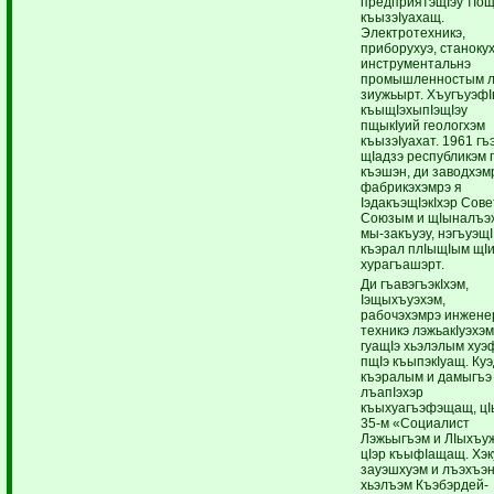
предприятэщIэу тIощ
къызэIуахащ.
Электротехникэ,
приборухуэ, станокух
инструментальнэ
промышленностым 
зиужьырт. ХъугъуэфI
къыщIэхыпIэщIэу
пщыкIуий геологхэм
къызэIуахат. 1961 гъ
щIадзэ республикэм 
къэшэн, ди заводхэм
фабрикэхэмрэ я
IэдакъэщIэкIхэр Сове
Союзым и щIыналъэ
мы-закъуэу, нэгъуэщI
къэрал плIыщIым щI
хурагъашэрт.
Ди гъавэгъэкIхэм,
Iэщыхъуэхэм,
рабочэхэмрэ инжене
техникэ лэжьакIуэхэм
гуащIэ хьэлэлым ху
пщIэ къыпэкIуащ. Ку
къэралым и дамыгъэ
лъапIэхэр
къыхуагъэфэщащ, цI
35-м «Социалист
Лэжьыгъэм и ЛIыхъу
цIэр къыфIащащ. Хэк
зауэшхуэм и лъэхъэ
хьэлъэм Къэбэрдей-