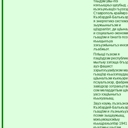
тхыдэм увы-пIэ
нэхъыщхьэ щеубыд. 
къэхъукъащIэ гъуэзэ
Ставрополь краймрэ
Къэбэрдей-Балъкъэ
я энергетикэ систем
зыужьыныгъэм и
щIэдзапIэт, ди щIын
и социально-экономи
гъащIэм и IэнатIэ пс
къыщыхъуа
зэхъуэкIыныгъэ инхэ
лъабжьэт.
ПлIыщI гъэхэм я
пэщIэдзэм республи
мылъку зэпэща бгъэд
ауэ фашист
зэрыпхъуакIуэхэм м
гъащIэр къызэпаудащ
щIыналъэм къихьэри
псэуалъэхэр, фабрик
заводхэр зэтракъута
сом мелардитIым щIи
уасэ хэщIыныгъэ
къыхуахьащ.
Зауэ нэужь лъэхъэн
Къэбэрдей-Балъкъэ
гъащIэм и лъэныкъу
псоми зыщаужьащ,
мэкъумэшхэкIыу
къыщрахьэлIэр 1941
къалэжьу щытам