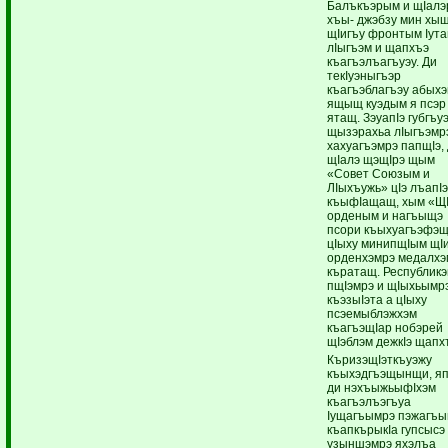
Балъкъэрым и щIалэ
хъы- джэбзу мин хы
щIигъу фронтым Iута
лIыгъэм и щапхъэ
къагъэлъагъуэу. Ди
текIуэныгъэр
къагъэблагъэу абых
ящыщ куэдым я псэр
ятащ. ЗэуапIэ губгъу
щызэрахьа лIыгъэмр
хахуагъэмрэ папщIэ,
щIалэ щэщIрэ щым
«Совет Союзым и
ЛIыхъужь» цIэ лъапI
къыфIащащ, хым «Щ
орденым и нагъыщэ
псори къыхуагъэфэ
цIыху минипщIым щI
орденхэмрэ медалхэ
къратащ. Республикэ
пщIэмрэ и щIыхьымр
къэзыIэта а цIыху
псэемыблэжхэм
къагъэщIар нобэрей
щIэблэм дежкIэ щапх
КъризэщIэткъуэжу
къыхэдгъэщынщи, яп
ди нэхъыжьыфIхэм
къагъэлъэгъуа
Iущагъымрэ пэжагъы
къапкърыкIа гупсысэ
узыншэмрэ яхэлъа