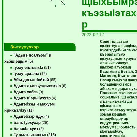
щIыхьымр
къэзыIэтах
р
2022-02-17
Совет властыр
щызэтеувагъащIэм,
Зытеухуахэр
Къэбэрдей-Балък
къэралыгъуэ
"Адыгэ псалъэм" и
щыухуэным хуэунэт
хьэщIэщым
(5)
лэжьыгъэшхуэ
щызэфIагъэкIащ
Iуэху еплъыкIэ
(51)
Къалмыкъ БетIал, 
Iуэху щхьэпэ
(12)
Магомед, Къатхъэн
Абы дегъэпIейтей
(85)
Назир сымэ зи паш
большевикхэмрэ
Адыгэ лъагъуэжьхэмкIэ
(6)
абыхэм я дарэгъух
Адыгэ хабзэ
(9)
Политикэ, экономик
социальнэ, щэнхабз
Адыгэ цIэрыIуэхэр
(4)
лъэныкъуэкIэ ди
Адыгэбзэм и махуэм
щIыналъэм
нэрылъагъуу зиуж
ирихьэлIэу
(11)
зэман кIэщIым
Адыгэбзэр ядж
(4)
къриубыдэу ар
Банк Iуэхухэр
(29)
индустриальнэ-
мэкъумэш область,
БэнэкIэ хуит
(2)
кIэлъыкIуэу,
Гу зылъытапхъэ
(215)
конституцэкIэ