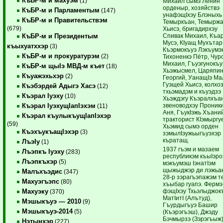
КъБР-м и махуэм
(1)
Михаил сымэ Ленин
орденыр, хозяйствэ
КъБР-м и Парламентым
(147)
унафэщIхэу Блэныхь
КъБР-м и Правительствэм
Темыркъан, Темырж
(679)
Хьисэ, бригадирхэу
Спивак Михаил, Къа
КъБР-м и Президентым
Мусэ, КIуащ Мухътар
къыхуатххэр
(3)
Къэрмокъуэ Лэкъумэ
КъБР-м и прокуратурэм
(2)
Тихоненкэ Пётр, Чур
Михаил, Гъуэгунокъу
КъБР-м щыIэ МВД-м къет
(18)
Хьэжысмел, Царяпи
Къуажэхьхэр
(2)
Георгий, УанащIэ Ма
Гуэщей Хьисэ, колхо
Къэбэрдей Адыгэ Хасэ
(12)
тхьэмадэм и къуэдзэ
Къэрал Iуэху
(10)
Хьэждэгу Къэралхъа
звеноводхэу Проник
Къэрал IуэхущIапIэхэм
(11)
Аня, ГъукIэжь Хъани
Къэрал къулыкъущIапIэхэр
тракторист КIэмыргу
(59)
Хьэмид сымэ орден
КъэхъукъащIэхэр
(3)
зэмылIэужьыгъуэхэр
къратащ.
ЛъэIу
(1)
1937 гъэм и мазаем
Лъэпкъ Iуэху
(283)
республикэм къыIэро
Лъэпкъхэр
(5)
мэкъумэш IэнатIэм
щыжыджэр ди лэжьак
Малъхъэдис
(347)
28-р зэрагъэпажэм т
Махуэгъэпс
(80)
хъыбар гуапэ. Фермэ
фэщIхэу Тхьэлыджок
Махуэку
(370)
МатIитI (Алътуд),
Мэшыкъуэ — 2010
(9)
Гъурдыгъуэ Башир
Мэшыкъуэ-2014
(5)
(Къэрэгъэш), Джэду
Бэчмырзэ (Зэрэгъыж)
Нэтынхэр
(227)