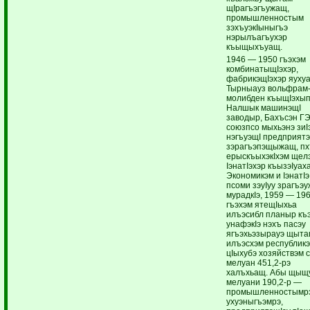
щIрагъэгъужащ,
промышленностым
зэхъуэкIыныгъэ
нэрылъагъухэр
къыщыхъуащ.
1946 — 1950 гъэхэм
комбинатыщIэхэр,
фабрикэщIэхэр яуху
Тырныауз вольфрам
молибден къыщIэхып
Налшык машинэщI
заводыр, Бахъсэн ГЭ
союзпсо мыхьэнэ зиI
нэгъуэщI предприят
зэрагъэпэщыжащ, пх
ерыскъыхэкIхэм щел
IэнатIэхэр къызэIуах
Экономикэм и IэнатIэ
псоми зэуIуу зрагъэ
мурадкIэ, 1959 — 19
гъэхэм ятещIыхьа
илъэсибл планыр къ
унафэкIэ нэхъ пасэу
ягъэхьэзырауэ щыта
илъэсхэм республикэ
цIыхубэ хозяйствэм 
мелуан 451,2-рэ
халъхьащ. Абы щыщ
мелуани 190,2-р —
промышленностымр
ухуэныгъэмрэ,