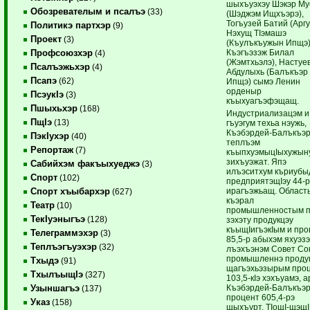
шыхъуэхэу Шэкэр Му
Обозревателым и псалъэ
(33)
(Шэджэм Ищхъэрэ),
Тогъузей Батий (Аргу
Политикэ партхэр
(9)
Нэхущ ТIэмашэ
Проект
(3)
(Къулъкъужын Ипщэ)
Къэгъэзэж Билал
Профсоюзхэр
(4)
(Жэмтхьэлэ), Настуе
Псалъэжьхэр
(4)
Абдулыхь (Балъкъэр
Псапэ
(62)
Ипщэ) сымэ Ленин
орденыр
ПсэукIэ
(3)
къыхуагъэфэщащ.
Пшыхьхэр
(168)
Индустриализацэм и
ПщIэ
(13)
гъуэгум техьа нэужь,
Къэбэрдей-Балъкъэ
ПэкIухэр
(40)
теплъэм
Репортаж
(7)
къыпхуэмыцIыхужын
зихъуэжат. Япэ
Сабийхэм факъыхуеджэ
(3)
илъэситхум къриубы
Спорт
(102)
предприятэщIэу 44-
ирагъэжьащ. Област
Спорт хъыбархэр
(627)
къэрал
Театр
(10)
промышленностым п
ТекIуэныгъэ
(128)
зэхэту продукцэу
къыщIигъэкIым и про
Телеграммэхэр
(3)
85,5-р абыхэм яхуэзэ
Теплъэгъуэхэр
(32)
лъэхъэнэм Совет С
промышленнэ проду
Тхыдэ
(91)
щагъэхьэзырым про
ТхылъыщIэ
(327)
103,5-кIэ хэхъуамэ, а
Къэбэрдей-Балъкъэ
Узыншагъэ
(137)
процент 605,4-рэ
Указ
(158)
щыхъурт. ТIощI-щэщI