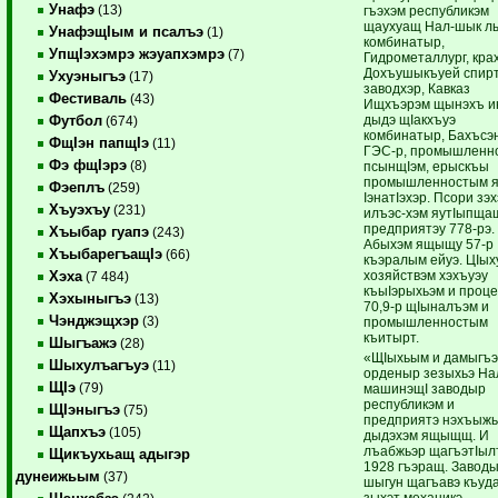
Унафэ
(13)
гъэхэм республикэм
щаухуащ Нал-шык л
УнафэщIым и псалъэ
(1)
комбинатыр,
УпщIэхэмрэ жэуапхэмрэ
(7)
Гидрометаллург, кра
Дохъушыкъуей спир
Ухуэныгъэ
(17)
заводхэр, Кавказ
Фестиваль
(43)
Ищхъэрэм щынэхъ и
дыдэ щIакхъуэ
Футбол
(674)
комбинатыр, Бахъсэ
ФщIэн папщIэ
(11)
ГЭС-р, промышленн
Фэ фщIэрэ
(8)
псынщIэм, ерыскъы
промышленностым 
Фэеплъ
(259)
IэнатIэхэр. Псори зэх
Хъуэхъу
(231)
илъэс-хэм яутIыпща
предприятэу 778-рэ.
Хъыбар гуапэ
(243)
Абыхэм ящыщу 57-р
ХъыбарегъащIэ
(66)
къэралым ейуэ. ЦIых
хозяйствэм хэхъуэу
Хэха
(7 484)
къыIэрыхьэм и проц
Хэхыныгъэ
(13)
70,9-р щIыналъэм и
Чэнджэщхэр
(3)
промышленностым
къитырт.
Шыгъажэ
(28)
«ЩIыхьым и дамыгъ
Шыхулъагъуэ
(11)
орденыр зезыхьэ Н
ЩIэ
(79)
машинэщI заводыр
республикэм и
ЩIэныгъэ
(75)
предприятэ нэхъыж
Щапхъэ
(105)
дыдэхэм ящыщщ. И
лъабжьэр щагъэтIы
Щикъухьащ адыгэр
1928 гъэращ. Завод
дунеижьым
(37)
шыгун щагъавэ къуд
зыхэт механикэ