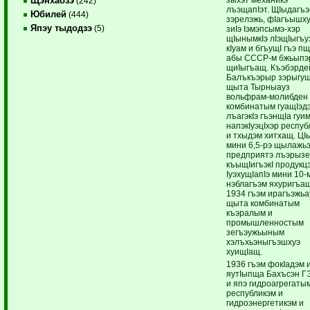
Щэнхабзэ
(242)
лъэщапIэт. ЩIыдагъ
Юбилей
(444)
зэрелэжь, фIагъышх
Япэу тыдодзэ
(5)
зиIэ Iэмэпсымэ-хэр
щIынымкIэ лIэщIыгъу
кIуам и бгъущI гъэ п
абы СССР-м бжьыпэ
щиIыгъащ. Къэбэрде
Балъкъэрыр зэрыгуш
щыта Тырныауз
вольфрам-молибден
комбинатым гуащIэдэ
лъагэкIэ гъэнщIа гу
напэкIуэцIхэр респу
и тхыдэм хитхащ. ЦI
мини 6,5-рэ щылажь
предприятэ лъэрызе
къыщIигъэкI продукц
IуэхущIапIэ мини 10-
нэблагъэм яхуригъаш
1934 гъэм ирагъэжьа
щыта комбинатым
къэралым и
промышленностым
зегъэужьыным
хэлъхьэныгъэшхуэ
хуищIащ.
1936 гъэм фокIадэм 
яутIыпща Бахъсэн Г
и япэ гидроагрегаты
республикэм и
гидроэнергетикэм и