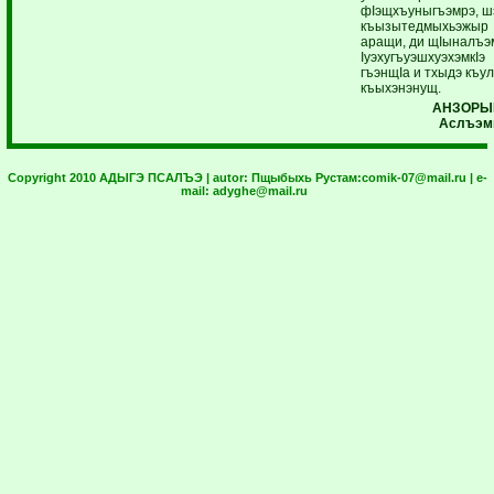
фIэщхъуныгъэмрэ, ш
къызытедмыхьэжыр
аращи, ди щIыналъэ
IуэхугъуэшхуэхэмкIэ
гъэнщIа и тхыдэ къу
къыхэнэнущ.
АНЗОРЫ
Аслъэм
Copyright 2010 АДЫГЭ ПСАЛЪЭ | autor:
Пщыбыхь Рустам:
comik-07@mail.ru
| e-
mail:
adyghe@mail.ru