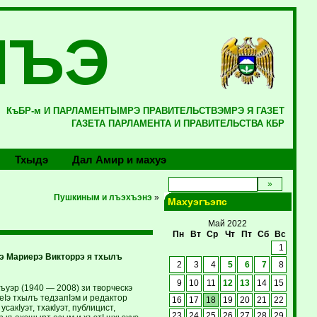
ЛЪЭ
КъБР-м И ПАРЛАМЕНТЫМРЭ ПРАВИТЕЛЬСТВЭМРЭ Я ГАЗЕТ
ГАЗЕТА ПАРЛАМЕНТА И ПРАВИТЕЛЬСТВА КБР
Тхыдэ
Дал Амир и махуэ
Пушкиным и лъэхъэнэ
»
Махуэгъэпс
Май 2022
Пн
Вт
Ср
Чт
Пт
Сб
Вс
1
э Мариерэ Викторрэ я тхылъ
2
3
4
5
6
7
8
9
10
11
12
13
14
15
къуэр (1940 — 2008) зи творческэ
Iэ тхылъ тедзапIэм и редактор
16
17
18
19
20
21
22
акIуэт, тхакIуэт, публицист,
23
24
25
26
27
28
29