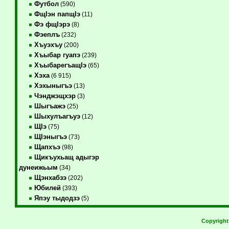
Футбол
(590)
ФщIэн папщIэ
(11)
Фэ фщIэрэ
(8)
Фэеплъ
(232)
Хъуэхъу
(200)
Хъыбар гуапэ
(239)
ХъыбарегъащIэ
(65)
Хэха
(6 915)
Хэхыныгъэ
(13)
Чэнджэщхэр
(3)
Шыгъажэ
(25)
Шыхулъагъуэ
(12)
ЩIэ
(75)
ЩIэныгъэ
(73)
Щапхъэ
(98)
Щикъухьащ адыгэр
дунеижьым
(34)
Щэнхабзэ
(202)
Юбилей
(393)
Япэу тыдодзэ
(5)
Copyrigh