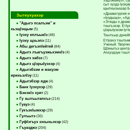
зэдзэкIакIуэт, 
сыт хуэдэ Iуэху
щыпхызышар Б
«Драматургия и
Зытеухуахэр
«Iуэдыщэ», «Ад
«Этюды о драма
"Адыгэ псалъэм" и
тхыгъэхэр. ЕтIу
хьэщIэщым
(5)
цIэрыIуэхэм Iут
Iуэху еплъыкIэ
(48)
Тхылъыр дунейм
ЕтIуанэ тхылъм
Iуэху щхьэпэ
(11)
Ученый. Творче
Абы дегъэпIейтей
(84)
ЩIэныгъэ центр
Адыгэ лъагъуэжьхэмкIэ
(4)
Апхуэдэуи тхыл
Адыгэ хабзэ
(7)
Адыгэ цIэрыIуэхэр
(4)
Адыгэбзэм и махуэм
ирихьэлIэу
(11)
Адыгэбзэр ядж
(4)
Банк Iуэхухэр
(29)
БэнэкIэ хуит
(2)
Гу зылъытапхъэ
(214)
Гуауэ
(4)
ГукъэкIыжхэр
(29)
Гулъытэ
(30)
ГуфIэгъуэ зэхыхьэхэр
(42)
Гъуазджэ
(204)