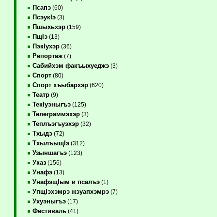
Псапэ
(60)
ПсэукIэ
(3)
Пшыхьхэр
(159)
ПщIэ
(13)
ПэкIухэр
(36)
Репортаж
(7)
Сабийхэм факъыхуеджэ
(3)
Спорт
(80)
Спорт хъыбархэр
(620)
Театр
(9)
ТекIуэныгъэ
(125)
Телеграммэхэр
(3)
Теплъэгъуэхэр
(32)
Тхыдэ
(72)
ТхылъыщIэ
(312)
Узыншагъэ
(123)
Указ
(156)
Унафэ
(13)
УнафэщIым и псалъэ
(1)
УпщIэхэмрэ жэуапхэмрэ
(7)
Ухуэныгъэ
(17)
Фестиваль
(41)