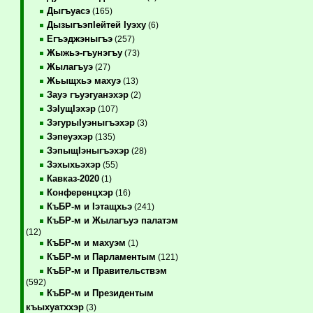
Дыгъуасэ
(165)
ДызыгъэпIейтей Iуэху
(6)
Егъэджэныгъэ
(257)
Жыжьэ-гъунэгъу
(73)
Жылагъуэ
(27)
Жьыщхьэ махуэ
(13)
Зауэ гъуэгуанэхэр
(2)
ЗэIущIэхэр
(107)
ЗэгурыIуэныгъэхэр
(3)
Зэпеуэхэр
(135)
ЗэпыщIэныгъэхэр
(28)
Зэхыхьэхэр
(55)
Кавказ-2020
(1)
Конференцхэр
(16)
КъБР-м и Iэтащхьэ
(241)
КъБР-м и Жылагъуэ палатэм
(12)
КъБР-м и махуэм
(1)
КъБР-м и Парламентым
(121)
КъБР-м и Правительствэм
(592)
КъБР-м и Президентым
къыхуатххэр
(3)