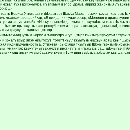
сурэтыщIт, скульпторт, жылагъуэ лэжьакIуэт. Щэнхабзэм къулыкъу хуэзыщIэхэм 
ми ехьэлIауэ зэриIэжымкIэ. Лъэпкъым и эпос, драмэ, лирикэ жанрхэм я лъабжь
орисщ».
 театр Бориса Утижева» и фIэщыгъэу ЩакIуэ Марьянэ зэхигъэува тхылъыр Iыхь
эжь лъапсэ» сценарийхэр, «В ожидании чуда» эссер, «Монолог о драматургии 
тургии с грустинкой», «НэгъуэщIынэкIэ деплъмэ: къыхужаIахэм тежытIыхьыж щ
анэ Iыхьэм щызэхуэхьэсащ республикэм и къэрал лэжьакIуэ, щIэныгъэлI, режис
Iыжым траухуа я IэдакъэщIэкIхэр.
 къытехьащ IутIыж Борис и гъащIэмрэ и гуащIэмрэ къызыфIэIуэхухэм зэхуахьэ
и и зэхэлъэкIыр япэм ейм тохуэ, томитI хъу лэжьыгъэм ещхьуи аращ къыпщыз
ская индивидуальность Б. Утижева» зыфIаща тхылъыр ЩIэныгъэхэмкIэ Урысе
ым Гуманитар къэхутэныгъэхэмкIэ и институтым игъэхьэзыращ, щIэныгъэ, пуб
ъым ихуащ институтым бадзэуэгъуэм и 15-м иригъэкIуэкIа зэIущIэм къыщапсэл