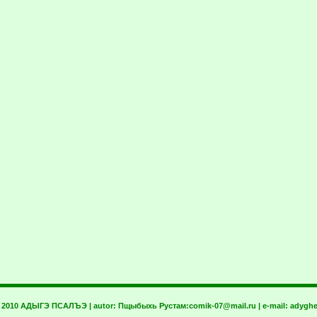
t 2010 АДЫГЭ ПСАЛЪЭ | autor:
Пщыбыхь Рустам:
comik-07@mail.ru
| e-mail:
adyghe