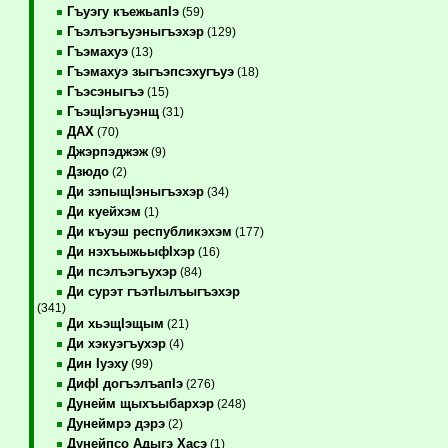
Гъуэгу къежьапIэ
(59)
Гъэлъэгъуэныгъэхэр
(129)
Гъэмахуэ
(13)
Гъэмахуэ зыгъэпсэхугъуэ
(18)
Гъэсэныгъэ
(15)
ГъэщIэгъуэнщ
(31)
ДАХ
(70)
Джэрпэджэж
(9)
Дзюдо
(2)
Ди зэпыщIэныгъэхэр
(34)
Ди куейхэм
(1)
Ди къуэш республикэхэм
(177)
Ди нэхъыжьыфIхэр
(16)
Ди псэлъэгъухэр
(84)
Ди сурэт гъэтIылъыгъэхэр
(341)
Ди хьэщIэщым
(21)
Ди хэкуэгъухэр
(4)
Дин Iуэху
(99)
ДифI догъэлъапIэ
(276)
Дунейм щыхъыбархэр
(248)
Дунеймрэ дэрэ
(2)
Дунейпсо Адыгэ Хасэ
(1)