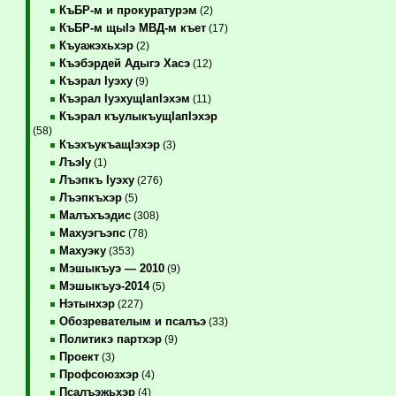
КъБР-м и прокуратурэм
(2)
КъБР-м щыIэ МВД-м къет
(17)
Къуажэхьхэр
(2)
Къэбэрдей Адыгэ Хасэ
(12)
Къэрал Iуэху
(9)
Къэрал IуэхущIапIэхэм
(11)
Къэрал къулыкъущIапIэхэр
(58)
КъэхъукъащIэхэр
(3)
ЛъэIу
(1)
Лъэпкъ Iуэху
(276)
Лъэпкъхэр
(5)
Малъхъэдис
(308)
Махуэгъэпс
(78)
Махуэку
(353)
Мэшыкъуэ — 2010
(9)
Мэшыкъуэ-2014
(5)
Нэтынхэр
(227)
Обозревателым и псалъэ
(33)
Политикэ партхэр
(9)
Проект
(3)
Профсоюзхэр
(4)
Псалъэжьхэр
(4)