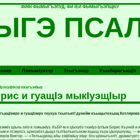
ФИФI ФЫМЫГЪЭПУД, ФИ IЕЙ ФЫМЫГЪЭПЩКIУ
ЫГЭ ПСА
эхэр
Лэжьакlуэхэр
Тхыгъэхэр
Хъыбарегъащlэ
уэхуфIхэр пхагъэкIыу
орис и гуащIэ мыкIуэщIыр
и гъащIэмрэ и гуащIэмрэ теухуа тхылъитI дунейм къыщытехьащ Котляровх
мкIэ щIыхь зиIэ и лэжьакIуэ, КъБР-м и цIыхубэ тхакIуэ IутIыж Борис Къуней и 
ым и псэкупсэ, щэнхабзэ дыщэ гъэтIылъыгъэхэм ящыщ хъуа цIыхушхуэщ, — же
ров Виктор. — «Телъыджэщ абы зэфIэкIыу иIар: бзэ щIэныгъэлIт, драматургт, ус