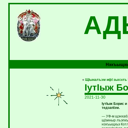
АД
Нэхъыщхь
«
ЩIыналъэм ифI зыхэлъ I
IутIыж Б
2021-11-30
IутIыж Борис 
тедзапIэм.
— УФ-м щэнхабзэ
щIэиныр лъэпкъ
нэхъыщхьэ Котля