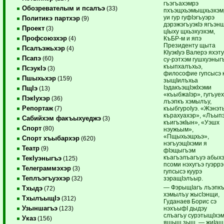
гъэгъахэмрэ
Обозревателым и псалъэ
(33)
пхъэщхьэмыщхьэхэм
уи гур гуфIэгъуэрэ
Политикэ партхэр
(9)
дэрэжэгъуэкIэ ягъэнщ
Проект
(3)
цIыху щхьэхуэхэм,
Профсоюзхэр
КъБР-м и япэ
(4)
Президенту щыта
Псалъэжьхэр
(4)
КIуэкIуэ Валерэ яхэту
Псапэ
(60)
су-рэтхэм гушхуэныг
къыпхалъхьэ,
ПсэукIэ
(3)
философие гупсысэ 
Пшыхьхэр
(159)
зыщIилъхьа
IэдакъэщIэкIхэми
ПщIэ
(13)
«къыбжаIэр», гугъуе
ПэкIухэр
(36)
лъэпкъ хэмылъу,
Репортаж
къыбгуроIуэ. «Жэнэ
(7)
кърахуахэр», «Лъып
Сабийхэм факъыхуеджэ
(3)
къигъэкIын», «Уэшх
Спорт
(80)
нэужьым»,
«Пщыхьэщхьэ»,
Спорт хъыбархэр
(620)
нэгъуэщIхэми я
Театр
(9)
фIэщыгъэм
къагъэлъагъуэ абых
ТекIуэныгъэ
(125)
псоми нэхугъэ гуэррэ
Телеграммэхэр
(3)
гупсысэ куурэ
Теплъэгъуэхэр
зэращIэлъыр.
(32)
— ФэрыщIагъ лъэпк
Тхыдэ
(72)
хэмылъу жысIэнщи,
ТхылъыщIэ
(312)
Гуданаев Борис сэ
Узыншагъэ
нэхъыфI дыдэу
(123)
слъагъу сурэтыщIхэ
Указ
(156)
ящыщ зыщ, — жиIащ