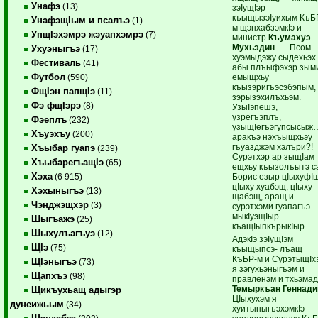
Унафэ
(13)
зэIущIэр
къыщызэIуихым КъБ
УнафэщIым и псалъэ
(1)
м щэнхабзэмкIэ и
УпщIэхэмрэ жэуапхэмрэ
(7)
министр
Къумахуэ
Мухьэдин
. — Псом
Ухуэныгъэ
(17)
хуэмыдэжу сыдехьэх
Фестиваль
(41)
абы плъыфэхэр зым
Футбол
емыщхьу
(590)
къызэригъэсэбэпым,
ФщIэн папщIэ
(11)
зэрызэхилъхьэм.
Фэ фщIэрэ
(8)
УзыIэпешэ,
узрегъэплъ,
Фэеплъ
(232)
узыщIегъэгупсысыж
Хъуэхъу
(200)
аракъэ нэхъыщхьэу
гъуазджэм хэлъри?!
Хъыбар гуапэ
(239)
Сурэтхэр ар зыщIам
ХъыбарегъащIэ
(65)
ещхьу къызолъытэ сэ
Хэха
Борис езыр цIыхуфIщ
(6 915)
цIыху хуабэщ, цIыху
Хэхыныгъэ
(13)
щабэщ, аращ и
Чэнджэщхэр
(3)
сурэтхэми гуапагъэ
мыкIуэщIыр
Шыгъажэ
(25)
къащIыпкърыкIыр.
Шыхулъагъуэ
(12)
АдэкIэ зэIущIэм
ЩIэ
(75)
къыщыпсэ- лъащ
КъБР-м и СурэтыщIх
ЩIэныгъэ
(73)
я зэгухьэныгъэм и
Щапхъэ
(98)
правленэм и тхьэмад
Темыркъан Геннади
Щикъухьащ адыгэр
ЦIыхухэм я
дунеижьым
(34)
хуитыныгъэхэмкIэ