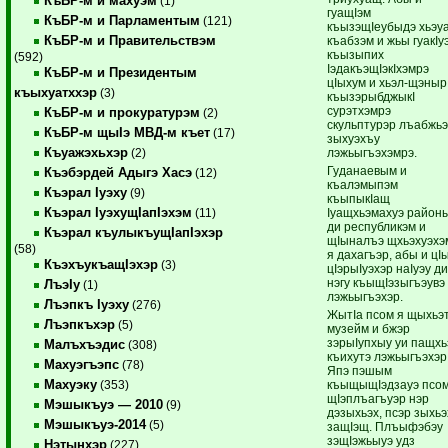
КъБР-м и махуэм
(1)
гуащIэм
КъБР-м и Парламентым
(121)
къызэщIеубыдэ хьэу
КъБР-м и Правительствэм
къабзэм и жьы гуакIу
къызыпих
(592)
IэдакъэщIэкIхэмрэ
КъБР-м и Президентым
цIыхум и хьэл-щэныр
къыхуатххэр
(3)
къызэрыбджыкI
сурэтхэмрэ
КъБР-м и прокуратурэм
(2)
скульптурэр лъабжь
КъБР-м щыIэ МВД-м къет
(17)
зыхуэхъу
Къуажэхьхэр
лэжьыгъэхэмрэ.
(2)
Гуданаевым и
Къэбэрдей Адыгэ Хасэ
(12)
къалэмыпэм
Къэрал Iуэху
(9)
къыпыкIащ
Къэрал IуэхущIапIэхэм
Iуащхьэмахуэ район
(11)
ди республикэм и
Къэрал къулыкъущIапIэхэр
щIыналъэ щхьэхуэхэ
(58)
я дахагъэр, абы и цI
КъэхъукъащIэхэр
(3)
цIэрыIуэхэр наIуэу д
нэгу къыщIэзыгъэувэ
ЛъэIу
(1)
лэжьыгъэхэр.
Лъэпкъ Iуэху
(276)
ЖытIа псом я щыхьэ
Лъэпкъхэр
(5)
музейм и бжэр
зэрыIупхыу уи пащхь
Малъхъэдис
(308)
къихутэ лэжьыгъэхэр
Махуэгъэпс
(78)
Япэ пэшым
Махуэку
къыщыщIэдзауэ псо
(353)
щIэплъагъуэр нэр
Мэшыкъуэ — 2010
(9)
дэзыхьэх, псэр зыхьэ
Мэшыкъуэ-2014
(5)
защIэщ. Плъыфэбэу
зэщIэжьыуэ удз
Нэтынхэр
(227)