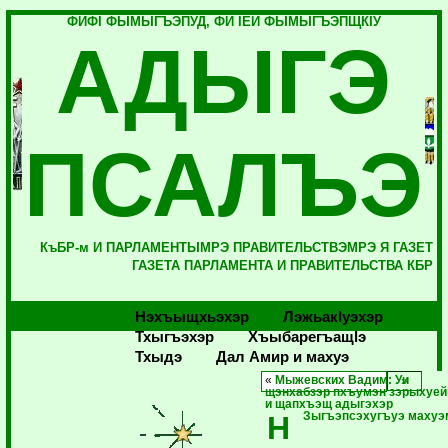
ФИФI ФЫМЫГЪЭПУД, ФИ IЕЙ ФЫМЫГЪЭПЩКIУ
АДЫГЭ
ПСАЛЪЭ
КъБР-м И ПАРЛАМЕНТЫМРЭ ПРАВИТЕЛЬСТВЭМРЭ Я ГАЗЕТ
ГАЗЕТА ПАРЛАМЕНТА И ПРАВИТЕЛЬСТВА КБР
Нэхъыщхьэхэр
Лэжьакlуэхэр
Тхыгъэхэр
Хъыбарегъащlэ
Тхыдэ
Дал Амир и махуэ
«
Мыжевских Вадим: Уи
щэнхабзэр пхъумэн зэрыхуе
и щапхъэщ адыгэхэр
Н
Зыгъэпсэхугъуэ махуэ