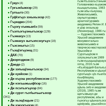
гъэм Къэзахъстаным
Гуауэ
(4)
Головачевкэ къуажэ
ГукъэкIыжхэр
къыщалъхуащ. 1983
(29)
гъэм абы къиухащ
Гулъытэ
(30)
ЖивописымкIэ,
ГуфIэгъуэ зэхыхьэхэр
(42)
скульптурэмрэ
архитектурэмкIэ
Гъуазджэ
(204)
академиеу Репин И. 
Гъуэгу къежьапIэ
(59)
и цIэр зезыхьэр
(Ленинград), 1986 гъ
Гъэлъэгъуэныгъэхэр
(129)
— ХудожествэхэмкIэ
Гъэмахуэ
(13)
Урысей академием
Гъэмахуэ зыгъэпсэхугъуэ
монументальнэ
(18)
живописымкIэ и
Гъэсэныгъэ
(15)
творческэ мастерско
ГъэщIэгъуэнщ
(31)
Урысейм и
СурэтыщIхэм я
ДАХ
(70)
зэгухьэныгъэм 1989
Джэрпэджэж
(9)
гъэм къыщыщIэдзау
хэтщ, 2016 гъэм
Дзюдо
(2)
«Къэбэрдей-Балъкъ
Ди зэпыщIэныгъэхэр
(34)
Республикэм и цIыху
Ди куейхэм
сурэтыщI» цIэ лъапI
(1)
къыфIащащ.
Ди къуэш республикэхэм
(177)
ХудожествэхэмкIэ
Ди нэхъыжьыфIхэр
(16)
Урысей академием
щIыхь зиIэ и академ
Ди псэлъэгъухэр
(84)
(2018), 1985 гъэм
Ди сурэт гъэтIылъыгъэхэр
щегъэжьауэ ди
(341)
республикэм, абы и
Ди хьэщIэщым
гъунэгъу щIыналъэх
(21)
щекIуэкIа, урысейпсо
Ди хэкуэгъухэр
(4)