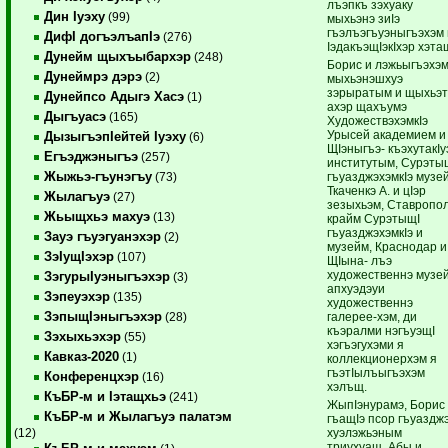
лъэпкъ зэхуаку
Дин Iуэху
(99)
мыхьэнэ зиIэ
гъэлъэгъуэныгъэхэм 
ДифI догъэлъапIэ
(276)
IэдакъэщIэкIхэр хэта
Дунейм щыхъыбархэр
(248)
Борис и лэжьыгъэхэ
Дунеймрэ дэрэ
(2)
мыхьэнэшхуэ
зэрыратым и щыхьэт
Дунейпсо Адыгэ Хасэ
(1)
ахэр щахъумэ
Дыгъуасэ
(165)
ХудожествэхэмкIэ
Урысей академием и
ДызыгъэпIейтей Iуэху
(6)
ЩIэныгъэ- къэхутакIу
Егъэджэныгъэ
(257)
институтым, Сурэты
Жыжьэ-гъунэгъу
гъуазджэхэмкIэ музе
(73)
Ткаченкэ А. и цIэр
Жылагъуэ
(27)
зезыхьэм, Ставропо
Жьыщхьэ махуэ
(13)
крайм СурэтыщI
гъуазджэхэмкIэ и
Зауэ гъуэгуанэхэр
(2)
музейм, Краснодар и
ЗэIущIэхэр
(107)
ЩIына- лъэ
художественнэ музей
ЗэгурыIуэныгъэхэр
(3)
апхуэдэуи
Зэпеуэхэр
(135)
художественнэ
ЗэпыщIэныгъэхэр
галерее-хэм, ди
(28)
къэралми нэгъуэщI
Зэхыхьэхэр
(55)
хэгъэгухэми я
Кавказ-2020
(1)
коллекционерхэм я
гъэтIылъыгъэхэм
Конференцхэр
(16)
хэлъщ.
КъБР-м и Iэтащхьэ
(241)
ЖыпIэнурамэ, Борис
КъБР-м и Жылагъуэ палатэм
гъащIэ псор гъуаздж
хуэлэжьэным
(12)
триухуащ. Абы и