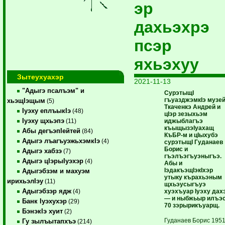
эр
дахьэхрэ
псэр
яхьэхуу
Зытеухуахэр
2021-11-13
"Адыгэ псалъэм" и
СурэтыщI
гъуазджэмкIэ музей
хьэщIэщым
(5)
Ткаченкэ Андрей и
Iуэху еплъыкIэ
(48)
цIэр зезыхьэм
Iуэху щхьэпэ
иджыблагъэ
(11)
къыщызэIуахащ
Абы дегъэпIейтей
(84)
КъБР-м и цIыхубэ
Адыгэ лъагъуэжьхэмкIэ
(4)
сурэтыщI Гуданаев
Борис и
Адыгэ хабзэ
(7)
гъэлъэгъуэныгъэ.
Адыгэ цIэрыIуэхэр
(4)
Абы и
IэдакъэщIэкIхэр
Адыгэбзэм и махуэм
утыку кърахьэным
ирихьэлIэу
(11)
щхьэусыгъуэ
Адыгэбзэр ядж
хуэхъуар Iуэху дах
(4)
— и ныбжьыр илъэ
Банк Iуэхухэр
(29)
70 зэрырикъуарщ.
БэнэкIэ хуит
(2)
Гуданаев Борис 195
Гу зылъытапхъэ
(214)