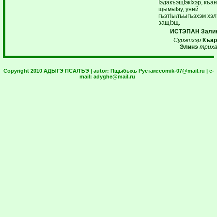
IэдакъэщIэкIхэр, къа
щымыIэу, уней
гъэтIылъыгъэхэм хэ
защIэщ.
ИСТЭПАН Залин
Сурэтхэр
Къар
Элинэ
триха
Copyright 2010 АДЫГЭ ПСАЛЪЭ | autor:
Пщыбыхь Рустам:
comik-07@mail.ru
| e-
mail:
adyghe@mail.ru