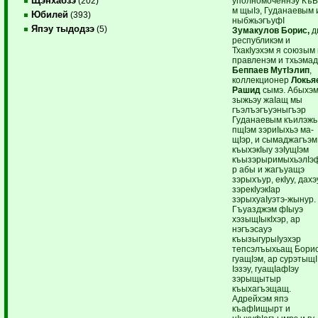
Щэнхабзэ
уполномоченнэу КъБ
(202)
м щыIэ, Гуданаевым 
Юбилей
(393)
ныбжьэгъуфI
Япэу тыдодзэ
(5)
Зумакулов Борис,
д
республикэм и
ТхакIуэхэм я союзым
правленэм и тхьэмад
Беппаев МутIэлип
,
коллекционер
Локья
Рашид
сымэ. Абыхэ
зыжьэу жаIащ мы
гъэлъэгъуэныгъэр
Гуданаевым къилэжь
пщIэм зэриIыхьэ ма-
щIэр, и сымаджагъэм
къыхэкIыу зэIущIэм
къызэрыримыхьэлIэ
р абы и жагъуащэ
зэрыхъур, екIуу, дахэ
зэрекIуэкIар
зэрыхуаIуэтэ-жынур.
Гъуазджэм фIыуэ
хэзыщIыкIхэр, ар
нэгъэсауэ
къызыгурыIуэхэр
тепсэлъыхьащ Борис
гуащIэм, ар сурэтыщI
Iэзэу, гуащIафIэу
зэрыщытыр
къыхагъэщащ.
Адрейхэм япэ
къафIищырт и