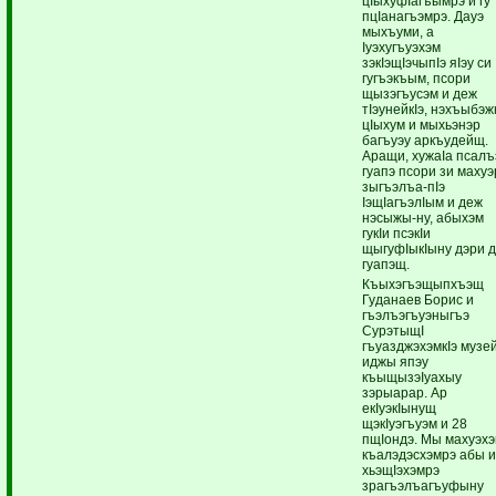
цIыхуфIагъымрэ и гу
пцIанагъэмрэ. Дауэ
мыхъуми, а
Iуэхугъуэхэм
зэкIэщIэчыпIэ яIэу си
гугъэкъым, псори
щызэгъусэм и деж
тIэунейкIэ, нэхъыбэж
цIыхум и мыхьэнэр
багъуэу аркъудейщ.
Аращи, хужаIа псалъ
гуапэ псори зи махуэ
зыгъэлъа-пIэ
IэщIагъэлIым и деж
нэсыжы-ну, абыхэм
гукIи псэкIи
щыгуфIыкIыну дэри 
гуапэщ.
Къыхэгъэщыпхъэщ
Гуданаев Борис и
гъэлъэгъуэныгъэ
СурэтыщI
гъуазджэхэмкIэ музе
иджы япэу
къыщызэIуахыу
зэрыарар. Ар
екIуэкIынущ
щэкIуэгъуэм и 28
пщIондэ. Мы махуэх
къалэдэсхэмрэ абы 
хьэщIэхэмрэ
зрагъэлъагъуфыну