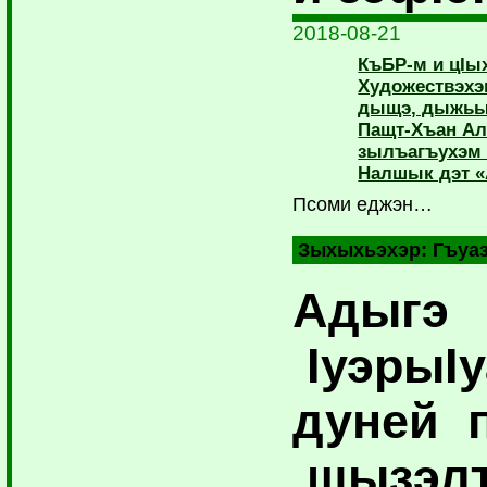
2018-08-21
КъБР-м и цIы
Художествэхэ
дыщэ, дыжьы
Пащт-Хъан Ал
зылъагъухэм
Налшык дэт «
Псоми еджэн…
Зыхыхьэхэр:
Гъуа
Адыгэ
IуэрыIу
дуней 
щызэл