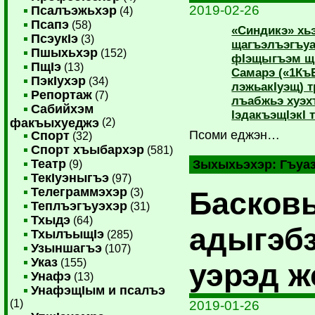
2019-02-26
Псалъэжьхэр
(4)
Псапэ
(58)
«Синдикэ» х
ПсэукIэ
(3)
щагъэлъэгъуа
Пшыхьхэр
(152)
фIэщыгъэм щI
ПщIэ
(13)
Самарэ («1Къ
ПэкIухэр
(34)
лэжьакIуэщ) 
Репортаж
(7)
лъабжьэ хуэх
Сабийхэм
IэдакъэщIэкI
факъыхуеджэ
(2)
Псоми еджэн…
Спорт
(32)
Спорт хъыбархэр
(581)
Театр
Зыхыхьэхэр:
Гъуа
(9)
ТекIуэныгъэ
(97)
Телеграммэхэр
Басков
(3)
Теплъэгъуэхэр
(31)
Тхыдэ
(64)
адыгэбз
ТхылъыщIэ
(285)
Узыншагъэ
(107)
Указ
(155)
уэрэд ж
Унафэ
(13)
УнафэщIым и псалъэ
(1)
2019-01-26