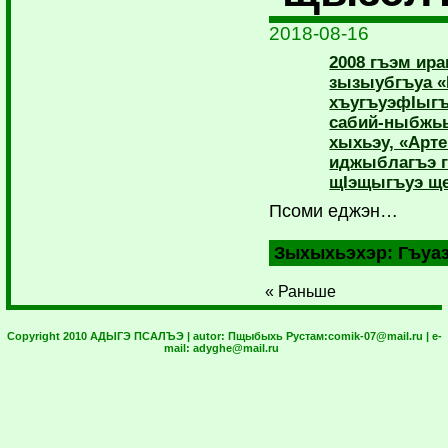
2018-08-16
2008 гъэм ир
зызыубгъуа «
хъугъуэфIыгъ
сабий-ныбжьы
хыхьэу, «Арт
иджыблагъэ 
щIэщыгъуэ ще
Псоми еджэн…
Зыхыхьэхэр:
Гъуа
« Раньше
Copyright 2010 АДЫГЭ ПСАЛЪЭ | autor:
Пщыбыхь Рустам:
comik-07@mail.ru
| e-
mail:
adyghe@mail.ru