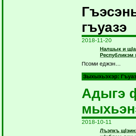
Гъэсэн
гъуазэ
2018-11-20
Налшык и щIа
Республикэм
Псоми еджэн…
Зыхыхьэхэр:
Гъуа
Адыгэ 
мыхьэн
2018-10-11
Лъэпкъ щIэин