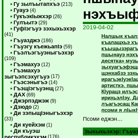
Гу зылъытапхъэ
(213)
нэхъыф
Гуауэ
(4)
ГукъэкIыжхэр
(26)
Гулъытэ
(29)
2019-04-02
ГуфIэгъуэ зэхыхьэхэр
(41)
Налшык къал
Гъуазджэ
(186)
къалащхьэ х
Гъуэгу къежьапIэ
(59)
къыщызэрагъ
Гъэлъэгъуэныгъэхэр
пшынауэ нэхъ
(109)
десятка» муз
Гъэмахуэ
(12)
зыхуагъэфэщ
Гъэмахуэ
щэнхабзэ зэхы
зыгъэпсэхугъуэ
(17)
ирагъэкIуэкI
Гъэсэныгъэ
(14)
артисткэ, пш
ГъэщIэгъуэнщ
(27)
КIурацэ илъэ
ДАХ
(69)
ирихьэлIэу. 
Джэрпэджэж
(9)
лъагъэсащ Ка
Дзюдо
(2)
псоми я лIыкI
Ди зэпыщIэныгъэхэр
Псоми еджэн…
(33)
Ди куейхэм
(1)
Ди къуэш
Зыхыхьэхэр:
Гъуа
республикэхэм
(176)