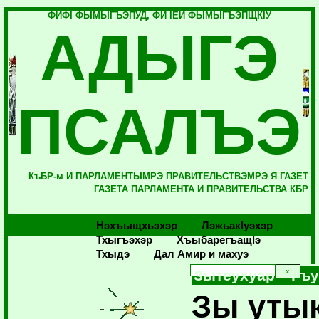
ФИФI ФЫМЫГЪЭПУД, ФИ IЕЙ ФЫМЫГЪЭПЩКIУ
АДЫГЭ
ПСАЛЪЭ
КъБР-м И ПАРЛАМЕНТЫМРЭ ПРАВИТЕЛЬСТВЭМРЭ Я ГАЗЕТ
ГАЗЕТА ПАРЛАМЕНТА И ПРАВИТЕЛЬСТВА КБР
Нэхъыщхьэхэр
Лэжьакlуэхэр
Тхыгъэхэр
Хъыбарегъащlэ
Тхыдэ
Дал Амир и махуэ
Зытеухуар 'Гъу
Зы утык