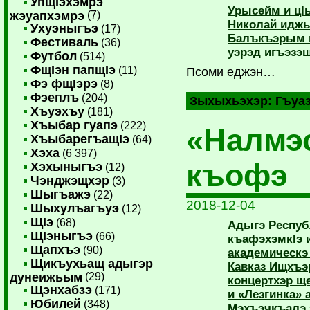
УпщIэхэмрэ
Урысейм и цI
жэуапхэмрэ
(7)
Николай иджы
Ухуэныгъэ
(17)
Балъкъэрым 
Фестиваль
(36)
уэрэд игъэзэщ
Футбол
(514)
ФщIэн папщIэ
(11)
Псоми еджэн…
Фэ фщIэрэ
(8)
Фэеплъ
(204)
Зыхыхьэхэр:
Гъуа
Хъуэхъу
(181)
Хъыбар гуапэ
(222)
«Налмэ
ХъыбарегъащIэ
(64)
Хэха
(6 397)
къофэ
Хэхыныгъэ
(12)
Чэнджэщхэр
(3)
Шыгъажэ
(22)
2018-12-04
Шыхулъагъуэ
(12)
ЩIэ
(68)
Адыгэ Респу
ЩIэныгъэ
(66)
къафэхэмкIэ 
Щапхъэ
(90)
академическ
Щикъухьащ адыгэр
Кавказ Ищхъэ
дунеижьым
(29)
концертхэр щ
Щэнхабзэ
(171)
и «Лезгинка»
Юбилей
(348)
Мэхъэчкъалэ 