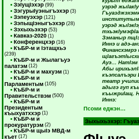
курыт еджапI
ЗэIущIэхэр
(99)
уэрэд жыIакI
ЗэгурыIуэныгъэхэр
(3)
Гъуазджэхэмк
Зэпеуэхэр
(121)
институтым 
ЗэпыщIэныгъэхэр
(28)
уэрэд жыIэкIэ
Зэхыхьэхэр
(53)
тхьэкIумэфI
Кавказ-2020
(1)
Зэманыр пщIэ
Конференцхэр
(16)
Иннэ и адэ-а
КъБР-м и Iэтащхьэ
Финансхэмрэ 
(239)
щIагъэтIысх
КъБР-м и Жылагъуэ
Ауэ… НатIэм
палатэм
(12)
Абы ирихьэлI
КъБР-м и махуэм
(1)
къэпсалъэри 
КъБР-м и
театр учили
Парламентым
(105)
адыгэ гуп к
КъБР-м и
къыжриIащ. Н
Правительствэм
(500)
Иннэ:
КъБР-м и
Президентым
Псоми еджэн…
къыхуатххэр
(1)
КъБР-м и
Зыхыхьэхэр:
Гъуа
прокуратурэм
(2)
КъБР-м щыIэ МВД-м
ФIыуэ
къет
(17)