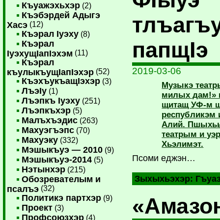
Къуажэхьхэр
(2)
Къэбэрдей Адыгэ
тлъагъ
Хасэ
(12)
Къэрал Iуэху
(8)
папщIэ
Къэрал
IуэхущIапIэхэм
(11)
Къэрал
2019-03-06
къулыкъущIапIэхэр
(52)
КъэхъукъащIэхэр
(3)
Музыкэ театр
ЛъэIу
(1)
милых дам!» 
Лъэпкъ Iуэху
(251)
щитащ УФ-м щI
Лъэпкъхэр
(5)
республикэм 
Малъхъэдис
(263)
Алий. Пшыхьы
Махуэгъэпс
(70)
театрым и уэр
Махуэку
(332)
Хьэлимэт.
Мэшыкъуэ — 2010
(9)
Псоми еджэн…
Мэшыкъуэ-2014
(5)
Нэтынхэр
(215)
Зыхыхьэхэр:
Гъуа
Обозревателым и
псалъэ
(32)
Политикэ партхэр
«Амазо
(9)
Проект
(3)
Профсоюзхэр
(4)