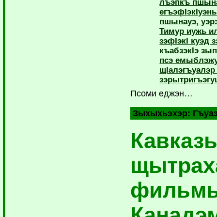
лъэпкъ пшын
егъэфIэкIуэн
пшынауэ, уэрэ
Тимур иужь и
зэфIэкI куэд
къабзэкIэ зып
псэ емыблэжу
щIалэгъуалэр
зэрытригъэгу
Псоми еджэн…
Зыхыхьэхэр:
Гъуа
Кавказ
щытрах
фильм
Канадэ