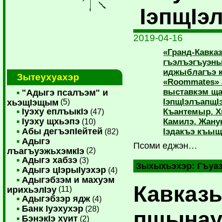
IэпщIэ
2019-04-16
«Гранд-Кавка
гъэлъэгъуэн
иджыблагъэ 
Зытеухуахэр
«Roommates» 
выставкэм ща
"Адыгэ псалъэм" и
IэпщIэлъапщI
хьэщIэщым
(5)
Iуэху еплъыкIэ
Къантемыр, Х
(47)
Iуэху щхьэпэ
Камилэ, Жану
(10)
Абы дегъэпIейтей
Iэдакъэ къыщ
(82)
Адыгэ
Псоми еджэн…
лъагъуэжьхэмкIэ
(2)
Адыгэ хабзэ
(3)
Зыхыхьэхэр:
Гъуа
Адыгэ цIэрыIуэхэр
(4)
Адыгэбзэм и махуэм
Кавказ
ирихьэлIэу
(11)
Адыгэбзэр ядж
(4)
Банк Iуэхухэр
(28)
пшынау
БэнэкIэ хуит
(2)