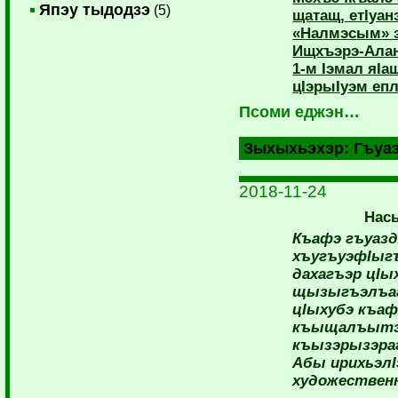
Япэу тыдодзэ
(5)
щатащ, етIуа
«Налмэсым» 
Ищхъэрэ-Алан
1-м Iэмал яIа
цIэрыIуэм еп
Псоми еджэн…
Зыхыхьэхэр:
Гъуа
2018-11-24
Нас
Къафэ гъуазд
хъугъуэфIыгъ
дахагъэр цIы
щызыгъэлъаг
цIыхубэ къаф
къыщалъытэ 
къызэрызэраг
Абы ирихьэлI
художественн