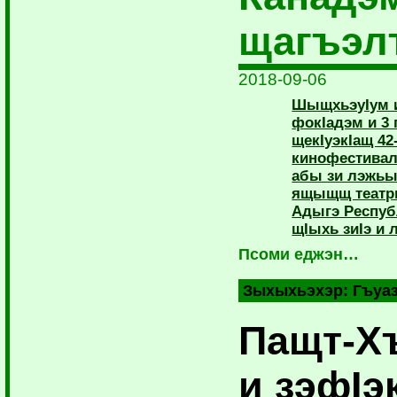
щагъэл
2018-09-06
ШыщхьэуIум и
фокIадэм и 3
щекIуэкIащ 4
кинофестивал
абы зи лэжь
ящыщщ театры
Адыгэ Респуб
щIыхь зиIэ и 
Псоми еджэн…
Зыхыхьэхэр:
Гъуа
Пащт-Х
и зэфIэ