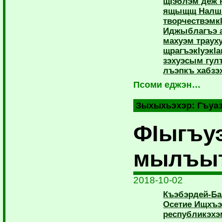
щIэблэм деж
ящыщщ Налшы
творчествэмкI
Иджыблагъэ 
махуэм трауху
щрагъэкIуэкI
зэхуэсым гул
лъэпкъ хабзэ
Псоми еджэн…
Зыхыхьэхэр:
Гъуа
ФIыгъу
мылъы
2018-10-02
Къэбэрдей-Ба
Осетие Ищхъэ
республикэхэм