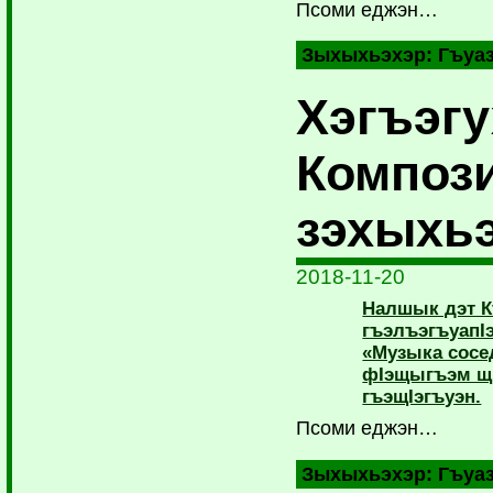
Псоми еджэн…
Зыхыхьэхэр:
Гъуа
Хэгъэгу
Композ
зэхыхь
2018-11-20
Налшык дэт К
гъэлъэгъуапI
«Музыка сосе
фIэщыгъэм щI
гъэщIэгъуэн.
Псоми еджэн…
Зыхыхьэхэр:
Гъуа