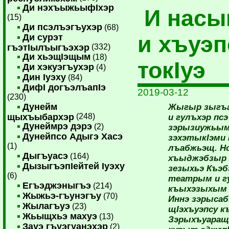
Ди нэхъыжьыфIхэр
И насы
(15)
Ди псэлъэгъухэр
(68)
и хъуэп
Ди сурэт
гъэтIылъыгъэхэр
(332)
Ди хьэщIэщым
(18)
токIуэ
Ди хэкуэгъухэр
(4)
Дин Iуэху
(84)
ДифI догъэлъапIэ
2019-03-12
(230)
Дунейм
Жыгыр зыгъа
щыхъыбархэр
(248)
и гулъхэр пс
Дунеймрэ дэрэ
(2)
зэрызиужьым
Дунейпсо Адыгэ Хасэ
зэхэтыкIэми
(1)
лъабжьэщ. Но
Дыгъуасэ
(164)
хъыджэбзыр 
ДызыгъэпIейтей Iуэху
зезыхьэ Къэб
(6)
театрым и г
Егъэджэныгъэ
(214)
къыхэзыхым 
Жыжьэ-гъунэгъу
(70)
Иннэ зэрысаб
Жылагъуэ
(23)
щIэхъуэпсу к
Жьыщхьэ махуэ
(13)
Зэрыхъуаращ
Зауэ гъуэгуанэхэр
(2)