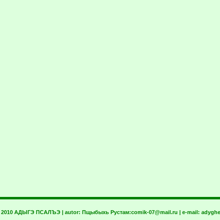
t 2010 АДЫГЭ ПСАЛЪЭ | autor:
Пщыбыхь Рустам:
comik-07@mail.ru
| e-mail:
adyghe