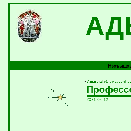
АД
Нэхъыщхь
«
Адыгэ щIэблэр зауэлI I
Профессо
2021-04-12