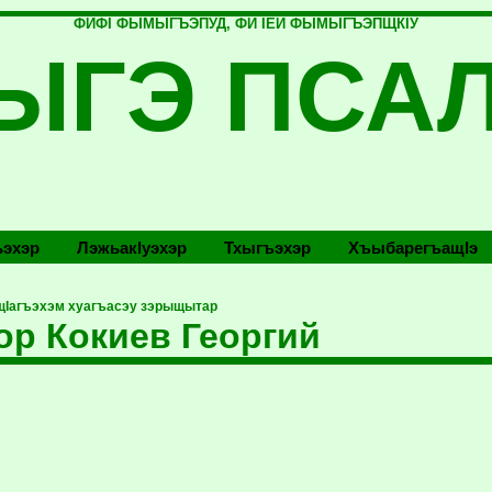
ФИФI ФЫМЫГЪЭПУД, ФИ IЕЙ ФЫМЫГЪЭПЩКIУ
ЫГЭ ПСА
эхэр
Лэжьакlуэхэр
Тхыгъэхэр
Хъыбарегъащlэ
эщIагъэхэм хуагъасэу зэрыщытар
р Кокиев Георгий