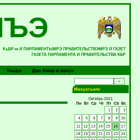
ЛЪЭ
КъБР-м И ПАРЛАМЕНТЫМРЭ ПРАВИТЕЛЬСТВЭМРЭ Я ГАЗЕТ
ГАЗЕТА ПАРЛАМЕНТА И ПРАВИТЕЛЬСТВА КБР
Тхыдэ
Дал Амир и махуэ
Махуэгъэпс
Октябрь 2021
Пн
Вт
Ср
Чт
Пт
Сб
Вс
1
2
3
4
5
6
7
8
9
10
11
12
13
14
15
16
17
18
19
20
21
22
23
24