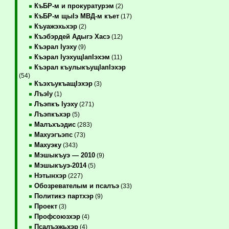
КъБР-м и прокуратурэм
(2)
КъБР-м щыIэ МВД-м къет
(17)
Къуажэхьхэр
(2)
Къэбэрдей Адыгэ Хасэ
(12)
Къэрал Iуэху
(9)
Къэрал IуэхущIапIэхэм
(11)
Къэрал къулыкъущIапIэхэр
(54)
КъэхъукъащIэхэр
(3)
ЛъэIу
(1)
Лъэпкъ Iуэху
(271)
Лъэпкъхэр
(5)
Малъхъэдис
(283)
Махуэгъэпс
(73)
Махуэку
(343)
Мэшыкъуэ — 2010
(9)
Мэшыкъуэ-2014
(5)
Нэтынхэр
(227)
Обозревателым и псалъэ
(33)
Политикэ партхэр
(9)
Проект
(3)
Профсоюзхэр
(4)
Псалъэжьхэр
(4)