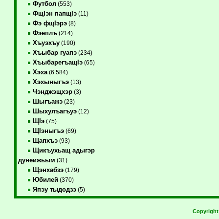
Футбол
(553)
ФщIэн папщIэ
(11)
Фэ фщIэрэ
(8)
Фэеплъ
(214)
Хъуэхъу
(190)
Хъыбар гуапэ
(234)
ХъыбарегъащIэ
(65)
Хэха
(6 584)
Хэхыныгъэ
(13)
Чэнджэщхэр
(3)
Шыгъажэ
(23)
Шыхулъагъуэ
(12)
ЩIэ
(75)
ЩIэныгъэ
(69)
Щапхъэ
(93)
Щикъухьащ адыгэр
дунеижьым
(31)
Щэнхабзэ
(179)
Юбилей
(370)
Япэу тыдодзэ
(5)
Copyrigh