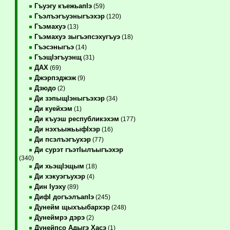
Гъуэгу къежьапIэ
(59)
Гъэлъэгъуэныгъэхэр
(120)
Гъэмахуэ
(13)
Гъэмахуэ зыгъэпсэхугъуэ
(18)
Гъэсэныгъэ
(14)
ГъэщIэгъуэнщ
(31)
ДАХ
(69)
Джэрпэджэж
(9)
Дзюдо
(2)
Ди зэпыщIэныгъэхэр
(34)
Ди куейхэм
(1)
Ди къуэш республикэхэм
(177)
Ди нэхъыжьыфIхэр
(16)
Ди псэлъэгъухэр
(77)
Ди сурэт гъэтIылъыгъэхэр
(340)
Ди хьэщIэщым
(18)
Ди хэкуэгъухэр
(4)
Дин Iуэху
(89)
ДифI догъэлъапIэ
(245)
Дунейм щыхъыбархэр
(248)
Дунеймрэ дэрэ
(2)
Дунейпсо Адыгэ Хасэ
(1)