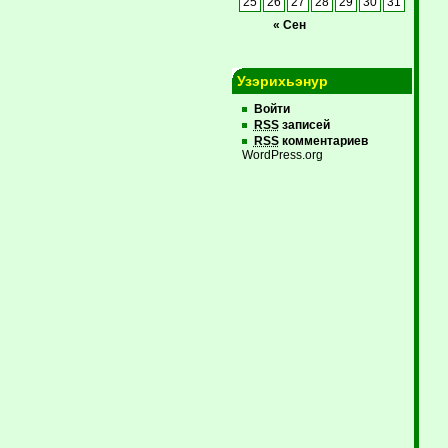
25
26
27
28
29
30
31
« Сен
Узэрихьэнур
Войти
RSS
записей
RSS
комментариев
WordPress.org