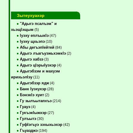
Зытеухуахэр
"Адыгэ псалъэм" и
хьэщIэщым
(5)
Iуэху еплъыкIэ
(47)
Iуэху щхьэпэ
(10)
Абы дегъэпIейтей
(84)
Адыгэ лъагъуэжьхэмкIэ
(2)
Адыгэ хабзэ
(3)
Адыгэ цIэрыIуэхэр
(4)
Адыгэбзэм и махуэм
ирихьэлIэу
(11)
Адыгэбзэр ядж
(4)
Банк Iуэхухэр
(28)
БэнэкIэ хуит
(2)
Гу зылъытапхъэ
(214)
Гуауэ
(4)
ГукъэкIыжхэр
(27)
Гулъытэ
(30)
ГуфIэгъуэ зэхыхьэхэр
(42)
Гъуазджэ
(194)