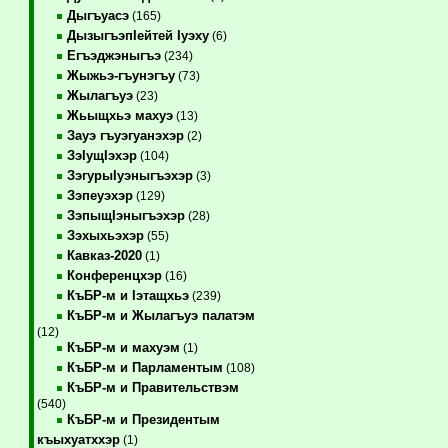
Дыгъуасэ
(165)
ДызыгъэпIейтей Iуэху
(6)
Егъэджэныгъэ
(234)
Жыжьэ-гъунэгъу
(73)
Жылагъуэ
(23)
Жьыщхьэ махуэ
(13)
Зауэ гъуэгуанэхэр
(2)
ЗэIущIэхэр
(104)
ЗэгурыIуэныгъэхэр
(3)
Зэпеуэхэр
(129)
ЗэпыщIэныгъэхэр
(28)
Зэхыхьэхэр
(55)
Кавказ-2020
(1)
Конференцхэр
(16)
КъБР-м и Iэтащхьэ
(239)
КъБР-м и Жылагъуэ палатэм
(12)
КъБР-м и махуэм
(1)
КъБР-м и Парламентым
(108)
КъБР-м и Правительствэм
(540)
КъБР-м и Президентым
къыхуатххэр
(1)