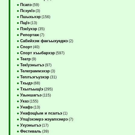
Псапэ
(59)
ПсэукIэ
(3)
Пшыхьхэр
(156)
ПщIэ
(13)
ПэкIухэр
(35)
Репортаж
(7)
Сабийхэм факъыхуеджэ
(2)
Спорт
(40)
Спорт хъыбархэр
(597)
Театр
(9)
ТекIуэныгъэ
(97)
Телеграммэхэр
(3)
Теплъэгъуэхэр
(31)
Тхыдэ
(68)
ТхылъыщIэ
(295)
Узыншагъэ
(115)
Указ
(155)
Унафэ
(13)
УнафэщIым и псалъэ
(1)
УпщIэхэмрэ жэуапхэмрэ
(7)
Ухуэныгъэ
(17)
Фестиваль
(39)