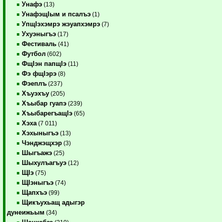
Унафэ
(13)
УнафэщIым и псалъэ
(1)
УпщIэхэмрэ жэуапхэмрэ
(7)
Ухуэныгъэ
(17)
Фестиваль
(41)
Футбол
(602)
ФщIэн папщIэ
(11)
Фэ фщIэрэ
(8)
Фэеплъ
(237)
Хъуэхъу
(205)
Хъыбар гуапэ
(239)
ХъыбарегъащIэ
(65)
Хэха
(7 011)
Хэхыныгъэ
(13)
Чэнджэщхэр
(3)
Шыгъажэ
(25)
Шыхулъагъуэ
(12)
ЩIэ
(75)
ЩIэныгъэ
(74)
Щапхъэ
(99)
Щикъухьащ адыгэр
дунеижьым
(34)