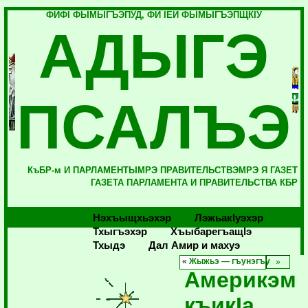
ФИФI ФЫМЫГЪЭПУД, ФИ IЕЙ ФЫМЫГЪЭПЩКIУ
АДЫГЭ
ПСАЛЪЭ
КъБР-м И ПАРЛАМЕНТЫМРЭ ПРАВИТЕЛЬСТВЭМРЭ Я ГАЗЕТ
ГАЗЕТА ПАРЛАМЕНТА И ПРАВИТЕЛЬСТВА КБР
Нэхъыщхьэхэр
Лэжьакlуэхэр
Тхыгъэхэр
Хъыбарегъащlэ
Тхыдэ
Дал Амир и махуэ
«
Жыжьэ — гъунэгъу
Америкэм
къикIа