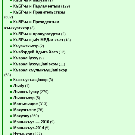
КъБР-м и махуэм
(1)
КъБР-м и Парламентым
(129)
КъБР-м и Правительствэм
(602)
КъБР-м и Президентым
къыхуатххэр
(3)
КъБР-м и прокуратурэм
(2)
КъБР-м щыIэ МВД-м къет
(18)
Къуажэхьхэр
(2)
Къэбэрдей Адыгэ Хасэ
(12)
Къэрал Iуэху
(9)
Къэрал IуэхущIапIэхэм
(11)
Къэрал къулыкъущIапIэхэр
(58)
КъэхъукъащIэхэр
(3)
ЛъэIу
(1)
Лъэпкъ Iуэху
(279)
Лъэпкъхэр
(5)
Малъхъэдис
(313)
Махуэгъэпс
(78)
Махуэку
(360)
Мэшыкъуэ — 2010
(9)
Мэшыкъуэ-2014
(5)
Нэтынхэр
(227)