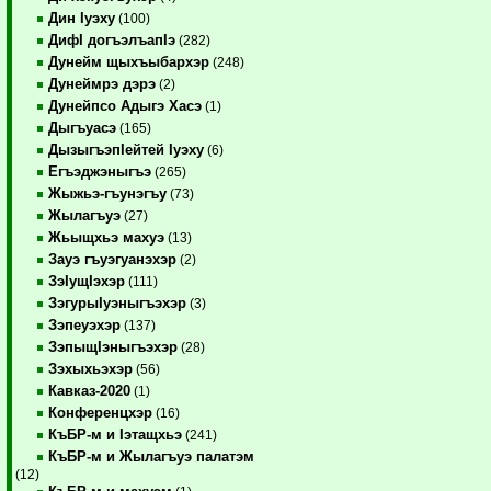
Дин Iуэху
(100)
ДифI догъэлъапIэ
(282)
Дунейм щыхъыбархэр
(248)
Дунеймрэ дэрэ
(2)
Дунейпсо Адыгэ Хасэ
(1)
Дыгъуасэ
(165)
ДызыгъэпIейтей Iуэху
(6)
Егъэджэныгъэ
(265)
Жыжьэ-гъунэгъу
(73)
Жылагъуэ
(27)
Жьыщхьэ махуэ
(13)
Зауэ гъуэгуанэхэр
(2)
ЗэIущIэхэр
(111)
ЗэгурыIуэныгъэхэр
(3)
Зэпеуэхэр
(137)
ЗэпыщIэныгъэхэр
(28)
Зэхыхьэхэр
(56)
Кавказ-2020
(1)
Конференцхэр
(16)
КъБР-м и Iэтащхьэ
(241)
КъБР-м и Жылагъуэ палатэм
(12)