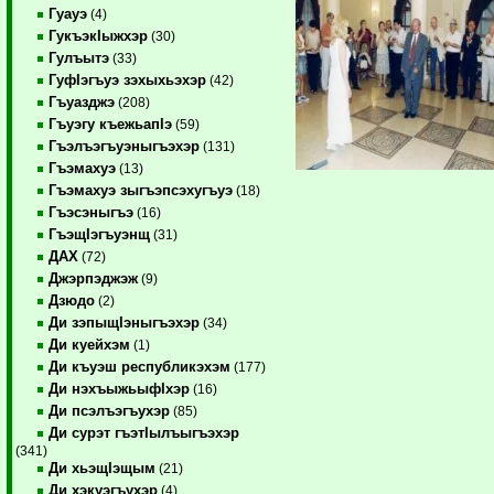
Гуауэ
(4)
ГукъэкIыжхэр
(30)
Гулъытэ
(33)
ГуфIэгъуэ зэхыхьэхэр
(42)
Гъуазджэ
(208)
Гъуэгу къежьапIэ
(59)
Гъэлъэгъуэныгъэхэр
(131)
Гъэмахуэ
(13)
Гъэмахуэ зыгъэпсэхугъуэ
(18)
Гъэсэныгъэ
(16)
ГъэщIэгъуэнщ
(31)
ДАХ
(72)
Джэрпэджэж
(9)
Дзюдо
(2)
Ди зэпыщIэныгъэхэр
(34)
Ди куейхэм
(1)
Ди къуэш республикэхэм
(177)
Ди нэхъыжьыфIхэр
(16)
Ди псэлъэгъухэр
(85)
Ди сурэт гъэтIылъыгъэхэр
(341)
Ди хьэщIэщым
(21)
Ди хэкуэгъухэр
(4)