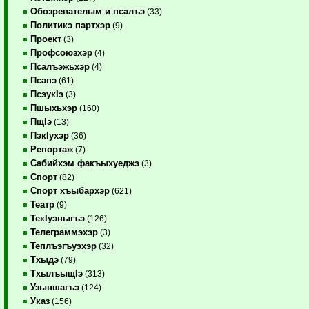
Обозревателым и псалъэ
(33)
Политикэ партхэр
(9)
Проект
(3)
Профсоюзхэр
(4)
Псалъэжьхэр
(4)
Псапэ
(61)
ПсэукIэ
(3)
Пшыхьхэр
(160)
ПщIэ
(13)
ПэкIухэр
(36)
Репортаж
(7)
Сабийхэм факъыхуеджэ
(3)
Спорт
(82)
Спорт хъыбархэр
(621)
Театр
(9)
ТекIуэныгъэ
(126)
Телеграммэхэр
(3)
Теплъэгъуэхэр
(32)
Тхыдэ
(79)
ТхылъыщIэ
(313)
Узыншагъэ
(124)
Указ
(156)