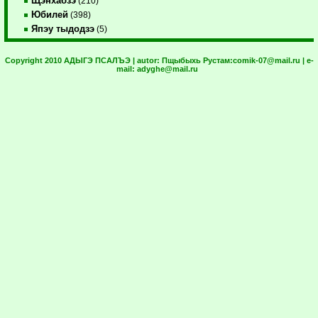
Щэнхабзэ
(210)
Юбилей
(398)
Япэу тыдодзэ
(5)
Copyright 2010 АДЫГЭ ПСАЛЪЭ | autor:
Пщыбыхь Рустам:
comik-07@mail.ru
| e-
mail:
adyghe@mail.ru