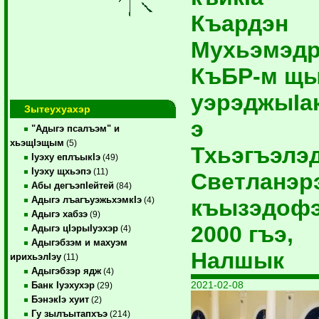
Къардэн
Мухьэмэд
КъБР-м щ
уэрэджыIак
Зытеухуахэр
э
"Адыгэ псалъэм" и
хьэщIэщым
(5)
Тхьэгъэлэ
Iуэху еплъыкIэ
(49)
Iуэху щхьэпэ
(11)
Светланэр
Абы дегъэпIейтей
(84)
Адыгэ лъагъуэжьхэмкIэ
къызэдофэ
(4)
Адыгэ хабзэ
(9)
2000 гъэ,
Адыгэ цIэрыIуэхэр
(4)
Адыгэбзэм и махуэм
Налшык
ирихьэлIэу
(11)
Адыгэбзэр ядж
(4)
2021-02-08
Банк Iуэхухэр
(29)
БэнэкIэ хуит
(2)
Гу зылъытапхъэ
(214)