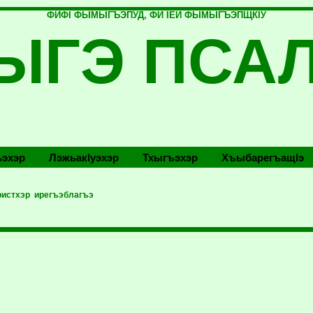
ФИФI ФЫМЫГЪЭПУД, ФИ IЕЙ ФЫМЫГЪЭПЩКIУ
ЫГЭ ПСА
эхэр
Лэжьакlуэхэр
Тхыгъэхэр
Хъыбарегъащlэ
ристхэр ирегъэблагъэ