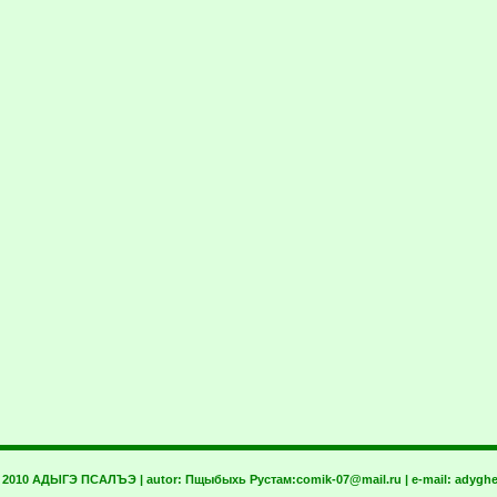
t 2010 АДЫГЭ ПСАЛЪЭ | autor:
Пщыбыхь Рустам:
comik-07@mail.ru
| e-mail:
adyghe