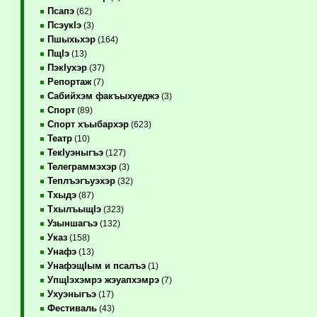
Псапэ
(62)
ПсэукIэ
(3)
Пшыхьхэр
(164)
ПщIэ
(13)
ПэкIухэр
(37)
Репортаж
(7)
Сабийхэм факъыхуеджэ
(3)
Спорт
(89)
Спорт хъыбархэр
(623)
Театр
(10)
ТекIуэныгъэ
(127)
Телеграммэхэр
(3)
Теплъэгъуэхэр
(32)
Тхыдэ
(87)
ТхылъыщIэ
(323)
Узыншагъэ
(132)
Указ
(158)
Унафэ
(13)
УнафэщIым и псалъэ
(1)
УпщIэхэмрэ жэуапхэмрэ
(7)
Ухуэныгъэ
(17)
Фестиваль
(43)