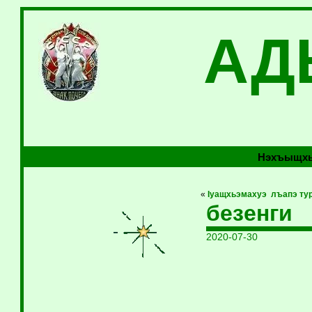
АД
Нэхъыщхь
«
Iуащхьэмахуэ лъапэ ту
безенги
2020-07-30