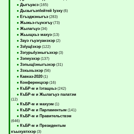
Дыгъуасэ
(165)
ДызыгъэпIейтей Iуэху
(6)
Егъэджэныгъэ
(283)
Жыжьэ-гъунэгъу
(73)
Жылагъуэ
(34)
Жьыщхьэ махуэ
(13)
Зауэ гъуэгуанэхэр
(2)
ЗэIущIэхэр
(122)
ЗэгурыIуэныгъэхэр
(3)
Зэпеуэхэр
(137)
ЗэпыщIэныгъэхэр
(31)
Зэхыхьэхэр
(56)
Кавказ-2020
(1)
Конференцхэр
(16)
КъБР-м и Iэтащхьэ
(242)
КъБР-м и Жылагъуэ палатэм
(12)
КъБР-м и махуэм
(1)
КъБР-м и Парламентым
(141)
КъБР-м и Правительствэм
(646)
КъБР-м и Президентым
къыхуатххэр
(3)