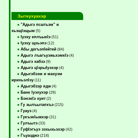
Зытеухуахэр
"Адыгэ псалъэм" и
хьэщIэщым
(5)
Iуэху еплъыкIэ
(51)
Iуэху щхьэпэ
(12)
Абы дегъэпIейтей
(84)
Адыгэ лъагъуэжьхэмкIэ
(4)
Адыгэ хабзэ
(9)
Адыгэ цIэрыIуэхэр
(4)
Адыгэбзэм и махуэм
ирихьэлIэу
(11)
Адыгэбзэр ядж
(4)
Банк Iуэхухэр
(29)
БэнэкIэ хуит
(2)
Гу зылъытапхъэ
(215)
Гуауэ
(4)
ГукъэкIыжхэр
(31)
Гулъытэ
(33)
ГуфIэгъуэ зэхыхьэхэр
(42)
Гъуазджэ
(218)