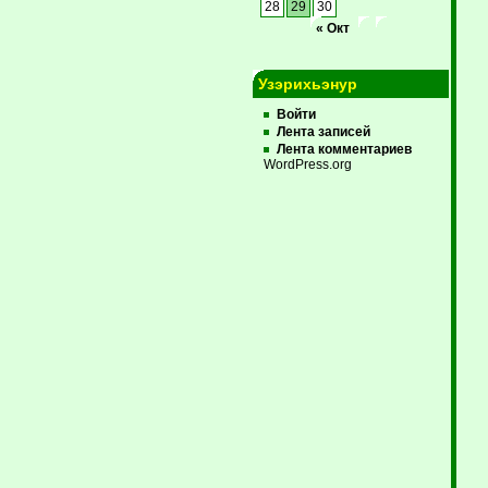
28
29
30
« Окт
Узэрихьэнур
Войти
Лента записей
Лента комментариев
WordPress.org