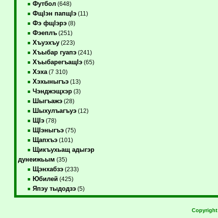
Футбол
(648)
ФщIэн папщIэ
(11)
Фэ фщIэрэ
(8)
Фэеплъ
(251)
Хъуэхъу
(223)
Хъыбар гуапэ
(241)
ХъыбарегъащIэ
(65)
Хэха
(7 310)
Хэхыныгъэ
(13)
Чэнджэщхэр
(3)
Шыгъажэ
(28)
Шыхулъагъуэ
(12)
ЩIэ
(78)
ЩIэныгъэ
(75)
Щапхъэ
(101)
Щикъухьащ адыгэр
дунеижьым
(35)
Щэнхабзэ
(233)
Юбилей
(425)
Япэу тыдодзэ
(5)
Copyrigh