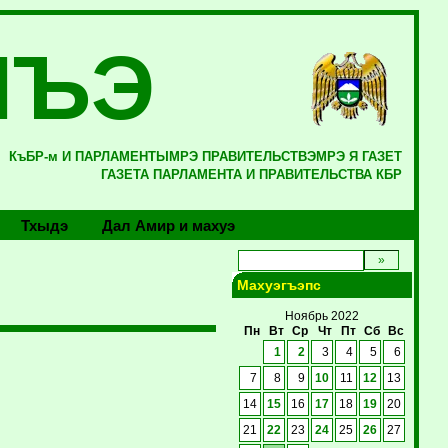
ЛЪЭ
КъБР-м И ПАРЛАМЕНТЫМРЭ ПРАВИТЕЛЬСТВЭМРЭ Я ГАЗЕТ
ГАЗЕТА ПАРЛАМЕНТА И ПРАВИТЕЛЬСТВА КБР
Тхыдэ
Дал Амир и махуэ
Махуэгъэпс
Ноябрь 2022
Пн
Вт
Ср
Чт
Пт
Сб
Вс
1
2
3
4
5
6
7
8
9
10
11
12
13
14
15
16
17
18
19
20
21
22
23
24
25
26
27