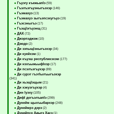
Гъуэгу къежьапIэ
(59)
Гъэлъэгъуэныгъэхэр
(146)
Гъэмахуэ
(13)
Гъэмахуэ зыгъэпсэхугъуэ
(19)
Гъэсэныгъэ
(17)
ГъэщIэгъуэнщ
(31)
ДАХ
(72)
Джэрпэджэж
(10)
Дзюдо
(2)
Ди зэпыщIэныгъэхэр
(34)
Ди куейхэм
(1)
Ди къуэш республикэхэм
(177)
Ди нэхъыжьыфIхэр
(17)
Ди псэлъэгъухэр
(89)
Ди сурэт гъэтIылъыгъэхэр
(341)
Ди хьэщIэщым
(21)
Ди хэкуэгъухэр
(4)
Дин Iуэху
(105)
ДифI догъэлъапIэ
(299)
Дунейм щыхъыбархэр
(248)
Дунеймрэ дэрэ
(2)
Дунейпсо Адыгэ Хасэ
(1)