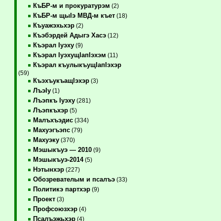
КъБР-м и прокуратурэм
(2)
КъБР-м щыIэ МВД-м къет
(18)
Къуажэхьхэр
(2)
Къэбэрдей Адыгэ Хасэ
(12)
Къэрал Iуэху
(9)
Къэрал IуэхущIапIэхэм
(11)
Къэрал къулыкъущIапIэхэр
(59)
КъэхъукъащIэхэр
(3)
ЛъэIу
(1)
Лъэпкъ Iуэху
(281)
Лъэпкъхэр
(5)
Малъхъэдис
(334)
Махуэгъэпс
(79)
Махуэку
(370)
Мэшыкъуэ — 2010
(9)
Мэшыкъуэ-2014
(5)
Нэтынхэр
(227)
Обозревателым и псалъэ
(33)
Политикэ партхэр
(9)
Проект
(3)
Профсоюзхэр
(4)
Псалъэжьхэр
(4)