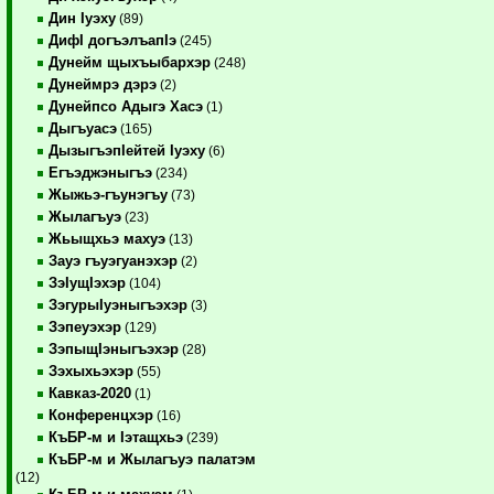
Дин Iуэху
(89)
ДифI догъэлъапIэ
(245)
Дунейм щыхъыбархэр
(248)
Дунеймрэ дэрэ
(2)
Дунейпсо Адыгэ Хасэ
(1)
Дыгъуасэ
(165)
ДызыгъэпIейтей Iуэху
(6)
Егъэджэныгъэ
(234)
Жыжьэ-гъунэгъу
(73)
Жылагъуэ
(23)
Жьыщхьэ махуэ
(13)
Зауэ гъуэгуанэхэр
(2)
ЗэIущIэхэр
(104)
ЗэгурыIуэныгъэхэр
(3)
Зэпеуэхэр
(129)
ЗэпыщIэныгъэхэр
(28)
Зэхыхьэхэр
(55)
Кавказ-2020
(1)
Конференцхэр
(16)
КъБР-м и Iэтащхьэ
(239)
КъБР-м и Жылагъуэ палатэм
(12)