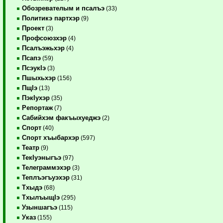
Обозревателым и псалъэ
(33)
Политикэ партхэр
(9)
Проект
(3)
Профсоюзхэр
(4)
Псалъэжьхэр
(4)
Псапэ
(59)
ПсэукIэ
(3)
Пшыхьхэр
(156)
ПщIэ
(13)
ПэкIухэр
(35)
Репортаж
(7)
Сабийхэм факъыхуеджэ
(2)
Спорт
(40)
Спорт хъыбархэр
(597)
Театр
(9)
ТекIуэныгъэ
(97)
Телеграммэхэр
(3)
Теплъэгъуэхэр
(31)
Тхыдэ
(68)
ТхылъыщIэ
(295)
Узыншагъэ
(115)
Указ
(155)