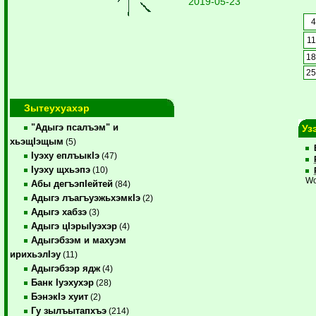
2019-05-23
1
1
2
Зытеухуахэр
"Адыгэ псалъэм" и
Уз
хьэщIэщым
(5)
Iуэху еплъыкIэ
(47)
Iуэху щхьэпэ
(10)
Wo
Абы дегъэпIейтей
(84)
Адыгэ лъагъуэжьхэмкIэ
(2)
Адыгэ хабзэ
(3)
Адыгэ цIэрыIуэхэр
(4)
Адыгэбзэм и махуэм
ирихьэлIэу
(11)
Адыгэбзэр ядж
(4)
Банк Iуэхухэр
(28)
БэнэкIэ хуит
(2)
Гу зылъытапхъэ
(214)