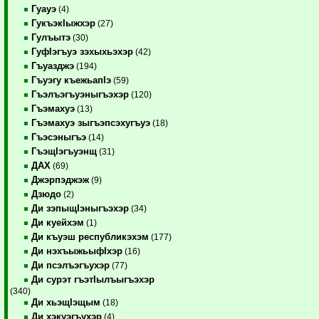
Гуауэ
(4)
ГукъэкIыжхэр
(27)
Гулъытэ
(30)
ГуфIэгъуэ зэхыхьэхэр
(42)
Гъуазджэ
(194)
Гъуэгу къежьапIэ
(59)
Гъэлъэгъуэныгъэхэр
(120)
Гъэмахуэ
(13)
Гъэмахуэ зыгъэпсэхугъуэ
(18)
Гъэсэныгъэ
(14)
ГъэщIэгъуэнщ
(31)
ДАХ
(69)
Джэрпэджэж
(9)
Дзюдо
(2)
Ди зэпыщIэныгъэхэр
(34)
Ди куейхэм
(1)
Ди къуэш республикэхэм
(177)
Ди нэхъыжьыфIхэр
(16)
Ди псэлъэгъухэр
(77)
Ди сурэт гъэтIылъыгъэхэр
(340)
Ди хьэщIэщым
(18)
Ди хэкуэгъухэр
(4)