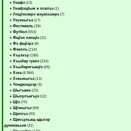
Унафэ
(13)
УнафэщIым и псалъэ
(1)
УпщIэхэмрэ жэуапхэмрэ
(7)
Ухуэныгъэ
(17)
Фестиваль
(39)
Футбол
(553)
ФщIэн папщIэ
(11)
Фэ фщIэрэ
(8)
Фэеплъ
(214)
Хъуэхъу
(190)
Хъыбар гуапэ
(234)
ХъыбарегъащIэ
(65)
Хэха
(6 584)
Хэхыныгъэ
(13)
Чэнджэщхэр
(3)
Шыгъажэ
(23)
Шыхулъагъуэ
(12)
ЩIэ
(75)
ЩIэныгъэ
(69)
Щапхъэ
(93)
Щикъухьащ адыгэр
дунеижьым
(31)