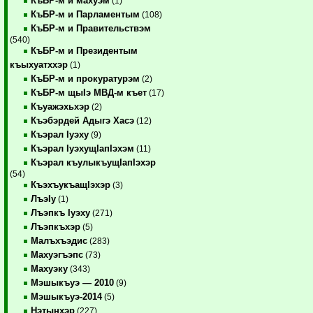
КъБР-м и махуэм
(1)
КъБР-м и Парламентым
(108)
КъБР-м и Правительствэм
(540)
КъБР-м и Президентым
къыхуатххэр
(1)
КъБР-м и прокуратурэм
(2)
КъБР-м щыIэ МВД-м къет
(17)
Къуажэхьхэр
(2)
Къэбэрдей Адыгэ Хасэ
(12)
Къэрал Iуэху
(9)
Къэрал IуэхущIапIэхэм
(11)
Къэрал къулыкъущIапIэхэр
(54)
КъэхъукъащIэхэр
(3)
ЛъэIу
(1)
Лъэпкъ Iуэху
(271)
Лъэпкъхэр
(5)
Малъхъэдис
(283)
Махуэгъэпс
(73)
Махуэку
(343)
Мэшыкъуэ — 2010
(9)
Мэшыкъуэ-2014
(5)
Нэтынхэр
(227)