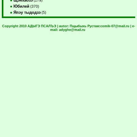
Щэнхабзэ
(179)
Юбилей
(370)
Япэу тыдодзэ
(5)
Copyright 2010 АДЫГЭ ПСАЛЪЭ | autor:
Пщыбыхь Рустам:
comik-07@mail.ru
| e-
mail:
adyghe@mail.ru