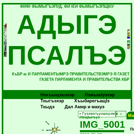
ФИФI ФЫМЫГЪЭПУД, ФИ IЕЙ ФЫМЫГЪЭПЩКIУ
АДЫГЭ
ПСАЛЪЭ
КъБР-м И ПАРЛАМЕНТЫМРЭ ПРАВИТЕЛЬСТВЭМРЭ Я ГАЗЕТ
ГАЗЕТА ПАРЛАМЕНТА И ПРАВИТЕЛЬСТВА КБР
Нэхъыщхьэхэр
Лэжьакlуэхэр
Тхыгъэхэр
Хъыбарегъащlэ
Тхыдэ
Дал Амир и махуэ
«
Гузэвэгъуэшхуэм и
Ма
лIэщIыгъуэ
IMG_5001
П