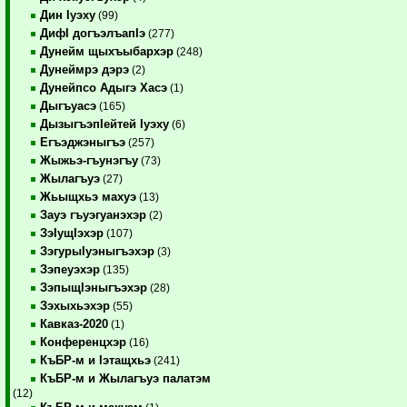
Дин Iуэху
(99)
ДифI догъэлъапIэ
(277)
Дунейм щыхъыбархэр
(248)
Дунеймрэ дэрэ
(2)
Дунейпсо Адыгэ Хасэ
(1)
Дыгъуасэ
(165)
ДызыгъэпIейтей Iуэху
(6)
Егъэджэныгъэ
(257)
Жыжьэ-гъунэгъу
(73)
Жылагъуэ
(27)
Жьыщхьэ махуэ
(13)
Зауэ гъуэгуанэхэр
(2)
ЗэIущIэхэр
(107)
ЗэгурыIуэныгъэхэр
(3)
Зэпеуэхэр
(135)
ЗэпыщIэныгъэхэр
(28)
Зэхыхьэхэр
(55)
Кавказ-2020
(1)
Конференцхэр
(16)
КъБР-м и Iэтащхьэ
(241)
КъБР-м и Жылагъуэ палатэм
(12)