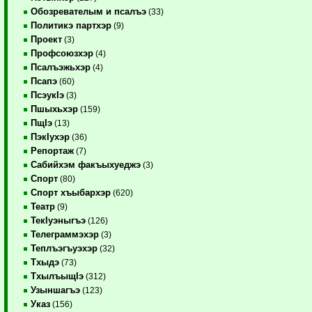
Обозревателым и псалъэ
(33)
Политикэ партхэр
(9)
Проект
(3)
Профсоюзхэр
(4)
Псалъэжьхэр
(4)
Псапэ
(60)
ПсэукIэ
(3)
Пшыхьхэр
(159)
ПщIэ
(13)
ПэкIухэр
(36)
Репортаж
(7)
Сабийхэм факъыхуеджэ
(3)
Спорт
(80)
Спорт хъыбархэр
(620)
Театр
(9)
ТекIуэныгъэ
(126)
Телеграммэхэр
(3)
Теплъэгъуэхэр
(32)
Тхыдэ
(73)
ТхылъыщIэ
(312)
Узыншагъэ
(123)
Указ
(156)