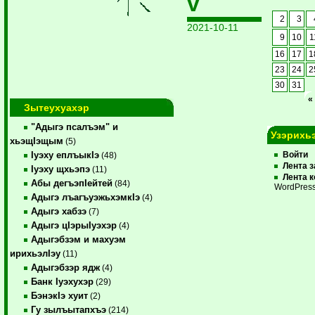
v
2
3
2021-10-11
9
10
1
16
17
1
23
24
2
30
31
«
Зытеухуахэр
"Адыгэ псалъэм" и
Узэрихь
хьэщIэщым
(5)
Iуэху еплъыкIэ
Войти
(48)
Лента 
Iуэху щхьэпэ
(11)
Лента 
Абы дегъэпIейтей
(84)
WordPress
Адыгэ лъагъуэжьхэмкIэ
(4)
Адыгэ хабзэ
(7)
Адыгэ цIэрыIуэхэр
(4)
Адыгэбзэм и махуэм
ирихьэлIэу
(11)
Адыгэбзэр ядж
(4)
Банк Iуэхухэр
(29)
БэнэкIэ хуит
(2)
Гу зылъытапхъэ
(214)