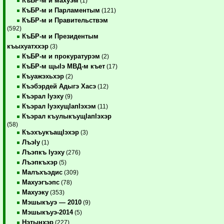
КъБР-м и махуэм
(1)
КъБР-м и Парламентым
(121)
КъБР-м и Правительствэм
(592)
КъБР-м и Президентым
къыхуатххэр
(3)
КъБР-м и прокуратурэм
(2)
КъБР-м щыIэ МВД-м къет
(17)
Къуажэхьхэр
(2)
Къэбэрдей Адыгэ Хасэ
(12)
Къэрал Iуэху
(9)
Къэрал IуэхущIапIэхэм
(11)
Къэрал къулыкъущIапIэхэр
(58)
КъэхъукъащIэхэр
(3)
ЛъэIу
(1)
Лъэпкъ Iуэху
(276)
Лъэпкъхэр
(5)
Малъхъэдис
(309)
Махуэгъэпс
(78)
Махуэку
(353)
Мэшыкъуэ — 2010
(9)
Мэшыкъуэ-2014
(5)
Нэтынхэр
(227)