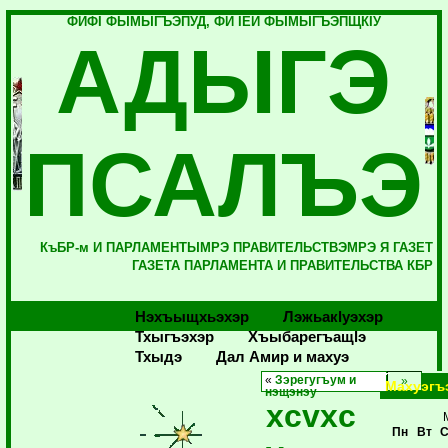
ФИФI ФЫМЫГЪЭПУД, ФИ IЕЙ ФЫМЫГЪЭПЩКIУ
АДЫГЭ
ПСАЛЪЭ
КъБР-м И ПАРЛАМЕНТЫМРЭ ПРАВИТЕЛЬСТВЭМРЭ Я ГАЗЕТ
ГАЗЕТА ПАРЛАМЕНТА И ПРАВИТЕЛЬСТВА КБР
Нэхъыщхьэхэр
Лэжьакlуэхэр
Тхыгъэхэр
Хъыбарегъащlэ
Тхыдэ
Дал Амир и махуэ
«
Зэрегугъум и
Махуэгъ
нэщэнэу
xcvxc
Пн
Вт