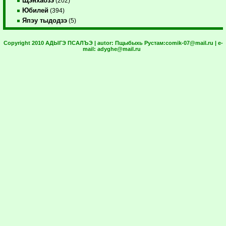
Щэнхабзэ
(202)
Юбилей
(394)
Япэу тыдодзэ
(5)
Copyright 2010 АДЫГЭ ПСАЛЪЭ | autor:
Пщыбыхь Рустам:
comik-07@mail.ru
| e-
mail:
adyghe@mail.ru