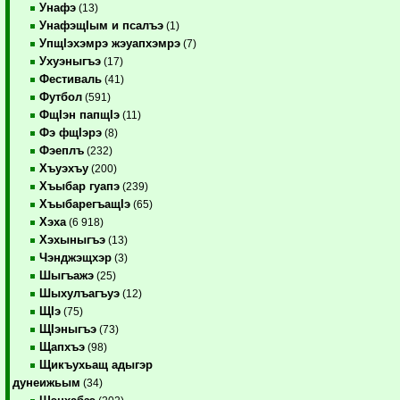
Унафэ
(13)
УнафэщIым и псалъэ
(1)
УпщIэхэмрэ жэуапхэмрэ
(7)
Ухуэныгъэ
(17)
Фестиваль
(41)
Футбол
(591)
ФщIэн папщIэ
(11)
Фэ фщIэрэ
(8)
Фэеплъ
(232)
Хъуэхъу
(200)
Хъыбар гуапэ
(239)
ХъыбарегъащIэ
(65)
Хэха
(6 918)
Хэхыныгъэ
(13)
Чэнджэщхэр
(3)
Шыгъажэ
(25)
Шыхулъагъуэ
(12)
ЩIэ
(75)
ЩIэныгъэ
(73)
Щапхъэ
(98)
Щикъухьащ адыгэр
дунеижьым
(34)