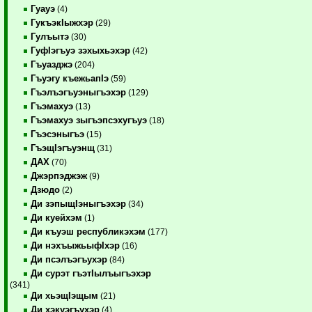
Гуауэ
(4)
ГукъэкIыжхэр
(29)
Гулъытэ
(30)
ГуфIэгъуэ зэхыхьэхэр
(42)
Гъуазджэ
(204)
Гъуэгу къежьапIэ
(59)
Гъэлъэгъуэныгъэхэр
(129)
Гъэмахуэ
(13)
Гъэмахуэ зыгъэпсэхугъуэ
(18)
Гъэсэныгъэ
(15)
ГъэщIэгъуэнщ
(31)
ДАХ
(70)
Джэрпэджэж
(9)
Дзюдо
(2)
Ди зэпыщIэныгъэхэр
(34)
Ди куейхэм
(1)
Ди къуэш республикэхэм
(177)
Ди нэхъыжьыфIхэр
(16)
Ди псэлъэгъухэр
(84)
Ди сурэт гъэтIылъыгъэхэр
(341)
Ди хьэщIэщым
(21)
Ди хэкуэгъухэр
(4)