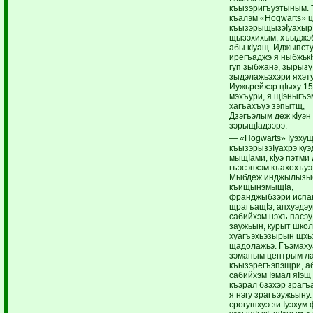
къызэригъуэтыным. 
къалэм «Hogwarts» 
къызэрыщызэIуахыр
щызэхихым, хъыджэ
абы кIуащ. Иджыпст
ирегъаджэ я ныбжькI
гуп зыбжанэ, зырызу
зыдэлажьэхэри яхэту
Иужьрейхэр цIыху 15
мэхъури, я щIэныгъэ
хагъахъуэ зэпытщ,
Дзэгъэлым деж кIуэн
зэрыщIадзэрэ.
— «Hogwarts» Iуэхущ
къызэрызэIуахрэ куэ
мыщIами, кIуэ пэтми 
гъэсэнхэм къахохъуэ
Мыбдеж инджылызы
къищынэмыщIа,
франджыбзэри испа
щрагъащIэ, апхуэдэу
сабийхэм нэхъ пасэу
заужьын, курыт шко
хуагъэхьэзырын щхьэ
щадолажьэ. Гъэмаху
зэманым центрым ла
къызэрегъэпэщри, а
сабийхэм Iэмал яIэщ
къэрал бзэхэр зрагъ
я нэгу зрагъэужьыну.
срогушхуэ зи Iуэхум 