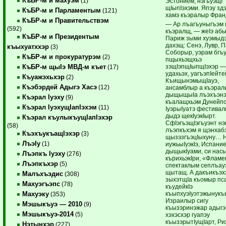
КъБР-м и махуэм
(1)
Эстонием, нэгъуэщI
щIыпIэхэми. Япэу зд
КъБР-м и Парламентым
(121)
хамэ къэралыр Фран
КъБР-м и Правительствэм
— Ар лъагъуныгъэм 
(592)
къэралщ, — жеIэ абы
КъБР-м и Президентым
Париж зыми хуэмыдэ
дахэщ: Сенэ, Лувр, 
къыхуатххэр
(3)
Соборыр, уэрам бгъу
КъБР-м и прокуратурэм
(2)
пщыхьэщхьэ
зэщIэпщIыпщIэхэр —
КъБР-м щыIэ МВД-м къет
(17)
удахьэх, уагъэпIейте
Къуажэхьхэр
(2)
КъищынэмыщIауэ,
Къэбэрдей Адыгэ Хасэ
(12)
ансамблыр а къэра
дыщыщыIа лъэхъэн
Къэрал Iуэху
(9)
къалащхьэм Дунейп
Къэрал IуэхущIапIэхэм
(11)
IуэрыIуатэ фестивал
дыдэ щекIуэкIырт.
Къэрал къулыкъущIапIэхэр
СфIэгъэщIэгъуэнт нэ
(58)
лъэпкъхэм я щэнхаб
КъэхъукъащIэхэр
(3)
щызэзгъэцIыхуну… 
ЛъэIу
(1)
иужьыIуэкIэ, Испани
дыщыкIуами, си нас
Лъэпкъ Iуэху
(276)
кърихьэкIри, «Фламе
Лъэпкъхэр
(5)
спектаклым сеплъау
щытащ. А дакъикъэх
Малъхъэдис
(308)
зыхэтщIа къомыр пс
Махуэгъэпс
(78)
къудейкIэ
къыпхуэIуэтэжынукъ
Махуэку
(353)
Израилыр сигу
Мэшыкъуэ — 2010
(9)
къызэринэжар адыгэ
Мэшыкъуэ-2014
(5)
хэхэсхэр гуапэу
къызэрытIущIарт, Ри
Нэтынхэр
(227)