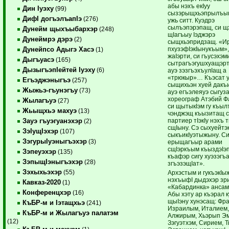
абы нэхъ екIуу
Дин Iуэху
(99)
сызэрыщхьэпрылъы
ДифI догъэлъапIэ
(276)
ужь ситт. Куэдрэ
сылъэпэрэпащ, си щ
Дунейм щыхъыбархэр
(248)
щIагъыу Iэджэрэ
Дунеймрэ дэрэ
(2)
сыщхьэпридзащ. «Ир
пхузэфIэкIынукъым»
Дунейпсо Адыгэ Хасэ
(1)
жаIэрти, си гъусэхэм
Дыгъуасэ
(165)
сытрагъэгушхуащэрт
ДызыгъэпIейтей Iуэху
(6)
ауэ зэзгъэхъулIащ а
«трюкыр»… Къэсат 
Егъэджэныгъэ
(257)
сыщихьэн хуей дакъи
Жыжьэ-гъунэгъу
(73)
ауэ егъэлеяуэ сыгуза
хореограф Атэбий Ф
Жылагъуэ
(27)
си щытыкIэм гу къыл
Жьыщхьэ махуэ
(13)
чэнджэщ къызитащ с
партиер тIэкIу нэхъ
Зауэ гъуэгуанэхэр
(2)
сщIыну. Сэ сыхуейт
ЗэIущIэхэр
(107)
сыкъикIуэтыжыну. С
ЗэгурыIуэныгъэхэр
(3)
ерыщагъыр арами
сщIэркъым къыздэIэ
Зэпеуэхэр
(135)
къафэр сигу хуэзэгъ
ЗэпыщIэныгъэхэр
(28)
згъэзэщIат».
Зэхыхьэхэр
(55)
Архэстым и гукъэкIы
нэхъыфI дыдэхэр зр
Кавказ-2020
(1)
«Кабардинка» ансам
Конференцхэр
(16)
Абы хэту ар къэрал 
щыIэну хунэсащ: Фр
КъБР-м и Iэтащхьэ
(241)
Израилым, Италием,
КъБР-м и Жылагъуэ палатэм
Алжирым, Хьэрып Э
(12)
Зэгуэтхэм, Сирием, Т