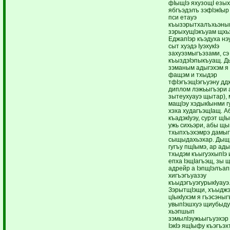
фIыщIэ яхузощI езы
ябгъэдэлъ зэфIэкIыр 
пси етауэ
къызэрытхалъхьэны
зэрыхущIэкъуам щхьэ
ЕджапIэр къэдуха нэ
сыт хуэдэ IуэхукIэ
захуэзмыгъэзами, сэ
къыздэIэпыкъуащ. 
зэманым адыгэхэм я
фащэм и тхыдэр
тфIэгъэщIэгъуэну дд
диплом лэжьыгъэри
зытеухуауэ щытар),
мащIэу хэдыкIынми 
хэха худагъэщIащ. А
къадэкIуэу, сурэт щI
ужь сихьэри, абы щ
тхыпхъэхэмрэ дамыг
сыщыдахьэхар. Дыщ
гугъу пщIымэ, ар ады
тхыдэм къыгуэхыпIэ 
епха IэщIагъэщ, зы 
адрейр а IэпщIэлъа
хигъэгъуазэу
къыдэгъуэгурыкIуауэ
ЗэрытщIэщи, хъыдж
цIыкIухэм я гъэсэныг
увыпIэшхуэ щиубыд
хьэпшып
зэмылIэужьыгъуэхэр
IэкIэ ящIыфу къэгъэ