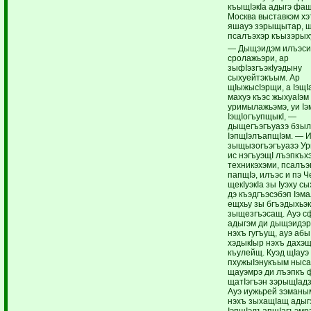
къыщIэкIа адыгэ фа
Москва выставкэм х
яшауэ зэрыщытар, 
псалъэхэр къызэрых
— Дыщэидэм илъэси
сролажьэри, ар
зыфIэзгъэкIуэдыну
сыхуейтэкъым. Ар
щIыжысIэрщи, а IэщI
махуэ къэс жыхуаIэм
уримылажьэмэ, уи Iэ
IэщIогъупщыкI, —
дыщегъэгъуазэ бзыл
IэпщIэлъапщIэм. — 
зыщызогъэгъуазэ У
ис нэгъуэщI лъэпкъх
техникэхэми, псалъэ
папщIэ, илъэс и пэ 
щекIуэкIа зы Iуэху сы
дэ къэдгъэсэбэп Iэм
ещхьу зы бгъэдыхьэк
зыщезгъэсащ. Ауэ с
адыгэм ди дыщэидэр
нэхъ гугъущ, ауэ абы
хэдыкIыр нэхъ дахэщ
къулейщ. Куэд щIауэ
пхужыIэнукъым ныса
щауэмрэ ди лъэпкъ 
щатIэгъэн зэрыщIадз
Ауэ иужьрей зэманы
нэхъ зыхащIащ адыг
IэпщIэлъапщIагъэмр