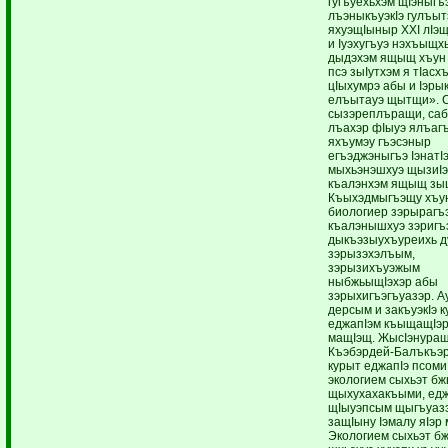
гугъуехьхэм щIэныгъ
лъэныкъуэкIэ гулъыт
яхуэщIыныр XXI лIэ
и Iуэхугъуэ нэхъыщх
дыдэхэм ящыщ хъун 
псэ зыIутхэм я тIасх
цIыхумрэ абы и Iэры
елъытауэ щытщи». 
сызэреплъращи, саб
лъахэр фIыуэ ялъагъ
яхъумэу гъэсэныр
егъэджэныгъэ IэнатI
мыхьэнэшхуэ щызиIэ
къалэнхэм ящыщ зы
Къыхэдмыгъэщу хъу
биологиер зэрыраг
къалэнышхуэ зэригъ
дыкъэзыухъуреихь д
зэрызэхэлъым,
зэрызихъуэжым
ныбжьыщIэхэр абы
зэрыхигъэгъуазэр. А
дерсым и закъуэкIэ 
еджапIэм къыщащIэ
мащIэщ. ЖысIэнуращ
Къэбэрдей-Балъкъэ
курыт еджапIэ псоми
экологием сыхьэт бж
щыхухахакъыми, едж
щIыуэпсым щыгъуаз
защIыну Iэмалу яIэр
Экологием сыхьэт б