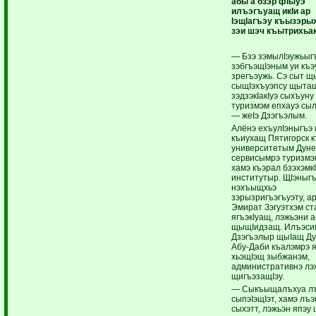
абы а бзэр фIыуэ
илъэгъуащ икIи ар
IэщIагъэу къызэры
зэи шэч къытрихьа
— Бзэ зэмылIэужьыг
зэбгъэщIэным уи къ
зрегъэужь. Сэ сыт щ
сыщIэхъуэпсу щыта
зэдзэкIакIуэ сыхъуну
туризмэм епхауэ сыл
— жеIэ Дзэгъэлым.
Алёнэ ехъулIэныгъэ 
къиухащ Пятигорск 
университетым Дуне
сервисымрэ туризмэм
хамэ къэрал бзэхэмкI
институтыр. ЩIэныг
нэхъыщхьэ
зэрызригъэгъуэту, а
Эмират Зэгуэтхэм ст
ягъэкIуащ, лэжьэни 
щыщIидзащ. Илъэсип
Дзэгъэлыр щыIащ Д
Абу-Даби къалэмрэ 
хьэщIэщ зыбжанэм,
административнэ лэ
щигъэзащIэу.
— Сыкъыщалъхуа л
сыпэIэщIэт, хамэ лъэ
сыхэтт, лэжьэн япэу 