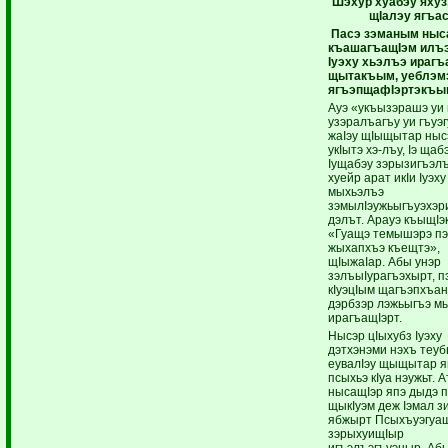
Шэхур хуабэу яху
щI
алэу ягъа
Пасэ зэманым ныс
къашагъащIэм илъэ
Iуэху хьэлъэ ирагъ
щытакъым, уеблэм
ягъэпщафIэртэкъы
Ауэ «укъызэрашэ уи
узэралъагъу уи гъуэ
жаIэу щIыщытар ныс
укIытэ хэ-лъу, Iэ щаб
Iущабэу зэрызигъэл
хуейр арат икIи Iуэху
мыхьэлъэ
зэмылIэужьыгъуэхэр
дэлът. Арауэ къыщIэ
«Гуащэ темышэрэ пэ
жыхапхъэ къещтэ»,
щIыжаIар. Абы унэр
зэлъыIурагъэхырт, п
кIуэцIым щагъэпхъанк
дэрбзэр лэжьыгъэ мы
ирагъащIэрт.
Нысэр цIыхубз Iуэху
дэтхэнэми нэхъ теу
еувалIэу щыщытар я
псыхьэ кIуа нэужьт. Ат
нысащIэр япэ дыдэ 
щыкIуэм деж Iэмал з
ябжырт Псыхъуэгуащ
зэрыхуищIыр
игъэлъэгъуэныр. Аб