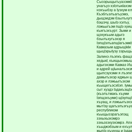
СызэрыщыгъуазэмкIэ
унагъуэ хэIэтыкIахэм
нэхъыбэу а Iуэхум е
Къэбгъэлъагъуэмэ,
дыщэидэм бзылъхугъ
бэшэчу, шыIэ хэлъу,
лэжьыгъэм пщIэ хуищ
къигъэхъурт. Зыми и 
щэхукъым адыгэ
бзылъхугъэхэр я
IэпщIэлъапщIагъэмкI
Кавказым адрыщIкIи
щыцIэрыIуэу зэрыщы
Залинэ лъэпкъ фащэ
хедыкI, къищынэмыщ
адыгэхэми Кавказ И
и адрей щIыналъэхэ
щыпсэухэми я лъэпк
дамыгъэхэр иджын щ
ахэр и лэжьыгъэхэм
къыщегъэсэбэп. Iум
сыт хуэдэ IэдакъэщIэ
(къэлътмакъ хъуми
Iэпщэхъуми) щIэупщIэ
хъуащ, и лэжьыгъэхэ
мытIэу щагъэлъэгъу
республикэм
къыщызэрагъэпэщ
зэхыхьэхэмрэ
зэхьэзэхуэхэмрэ. Ап
хъыджэбзым и ехъул
жыпIэ хъунущ и Iэда