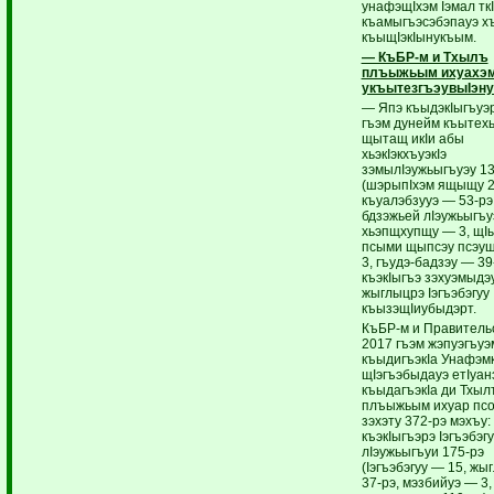
унафэщIхэм Iэмал тк
къамыгъэсэбэпауэ х
къыщIэкIынукъым.
— КъБР-м и Тхылъ
плъыжьым ихуахэ
укъытезгъэувыIэну
— Япэ къыдэкIыгъуэ
гъэм дунейм къытех
щытащ икIи абы
хьэкIэкхъуэкIэ
зэмылIэужьыгъуэу 13
(шэрыпIхэм ящыщу 2
къуалэбзууэ — 53-рэ
бдзэжьей лIэужьыгъу
хьэпщхупщу — 3, щI
псыми щыпсэу псэу
3, гъудэ-бадзэу — 39-
къэкIыгъэ зэхуэмыдэу
жыглыцрэ Iэгъэбэгуу
къызэщIиубыдэрт.
КъБР-м и Правитель
2017 гъэм жэпуэгъуэ
къыдигъэкIа Унафэмк
щIэгъэбыдауэ етIуан
къыдагъэкIа ди Тхыл
плъыжьым ихуар пс
зэхэту 372-рэ мэхъу:
къэкIыгъэрэ Iэгъэбэгу
лIэужьыгъуи 175-рэ
(Iэгъэбэгуу — 15, ж
37-рэ, мэзбийуэ — 3,