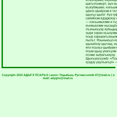
щагъэтыжырт, ауэ н
къэгубжьамэ, нэхъы
щIалэ цIыкIухэм я те
щыхъу щыIэт. Ауэ гуф
сабийхэм ядэджэгуу 
— нэхъыжьхэми и гъ
къежьахэми нысащIэ
лъэныкъуэр яубыдыр
зыри зэран къыхуэм
псыр зэрырагъэхьы
пылът. Языныкъуэ к
щыхабзэу щытащ, н
япэ псыхьэ щыкIуам 
псым щыщ унагъуэм 
псоми зыIуагъахуэу.
ЩыхъуахъуэкIэ: «Пс
хуэдэу уаулъагъу!» 
Copyright 2010 АДЫГЭ ПСАЛЪЭ | autor:
Пщыбыхь Рустам:
comik-07@mail.ru
| e-
mail:
adyghe@mail.ru