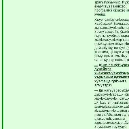
зрагъэужьыныр. Иу
ехьэлIауэ законхэр,
программэ хэхахэр 
хуейщ.
ХъуэпсапIэу сиIэращ
Къэбэрдей-Балъкъэ
зыгъэпсэхупIэ щIын
хъуну сыхуейт. КъэкI
гъуэтыгъуейхэр къра
хьэкIэкхъуэкIэхэр къ
псыхъуэхэм пхъэнкI
дамыкIутэу, нэгъуэщI
жыпIэмэ, цIыхум и зэ
щIыуэпсым емыкIыу
слъагъуныр насыпыш
— Дыкъэзыухъуре
дунеймрэ
хьэкIэкхъуэкIэхэмр
хъумэным иджыпс
хуэфащэ гулъытэ
ягъуэтрэ?
— Ди жагъуэ зэрыхъ
дызыхуэкIуаращи, къ
хьэкIэкхъуэкIэ псэущх
ди Тхылъ плъыжьым 
щымыIэжыххэхэм хаб
кIуэдыжынкIэ шынаг
пылъу. Абы къегъэл
цIыхур щIыуэпсым
зэрыщымысхьыр. Ду
хъумэным теухуауэ