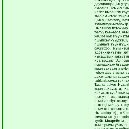
дауэдапщэ цIыкIу гуэ
ехьэлIат. Псыхьэ еж
ипэкIэ нысащIэм сау
зыкъом игъэхьэзыры
цIыкIу, бэлътоку, IэфI
зэмылIэужьыгъуэхэр.
НысащIэм пхъэхьыр 
телъу къежьэрт. Абы 
хабзэт нысэгъу нэхъ
пщыпхъу хъыджэбз,
пшынауэ, гъунэгъу, х
сабийхэр. Псым нэбл
адрейхэр къэувыIэрт
нысащIэм и закъуэ я
ирагъэщырт. Ар псы
псынащхьэм бгъэдых
къригъэхъуэн ипэкIэ
Iуфэм щылъ мывэ гу
дахэу шхыныгъуэхэм
IэфIыкIэхэмрэ трилъх
Тхьэ елъэIурт. Иужьк
къригъахъуэрти, пх
ириужын хуей щыхъу
цIыкIу къомыр къежэ
псыр иракIутыжыну 
нысащIэм ираутхыну 
псым ятIэ хэзыдзи къ
НысащIэр абдеж бэш
тэмакъкIыхьу къыщIэ
хуейт. Модрейхэм, а
къызэрымыгубжьар
ялъэгъуамэ, къуейщ