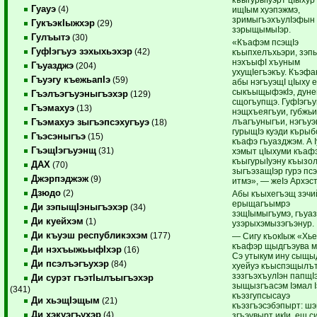
Гуауэ
(4)
ищIым хуэпэжмэ,
зримыгъэхъулIэфын
ГукъэкIыжхэр
(29)
зэрыщымыIэр.
Гулъытэ
(30)
«Къафэм псэщIэ
ГуфIэгъуэ зэхыхьэхэр
(42)
къыпхелъхьэри, зэп
нэхъыфI хъуным
Гъуазджэ
(204)
ухущIегъэкъу. Къэфа
Гъуэгу къежьапIэ
(59)
абы нэгъуэщI цIыху е
сыкъыщыфэкIэ, дуне
Гъэлъэгъуэныгъэхэр
(129)
сщогъупщэ. ГуфIэгъу
Гъэмахуэ
(13)
нэщхъеягъуи, губжьи
лъагъуныгъи, нэгъуэ
Гъэмахуэ зыгъэпсэхугъуэ
(18)
гурыщIэ куэди кърыб
Гъэсэныгъэ
(15)
къафэ гъуазджэм. А 
ГъэщIэгъуэнщ
(31)
хэмыт цIыхуми къаф
къыгурыIуэну къызол
ДАХ
(70)
зыгъэзащIэр гурэ псэ
Джэрпэджэж
(9)
итмэ», — жеIэ Архэс
Дзюдо
(2)
Абы къыхегъэщ зэчи
ерыщагъымрэ
Ди зэпыщIэныгъэхэр
(34)
зэщIымыгъумэ, гъуа
Ди куейхэм
(1)
узэрыхэмызэгъэнур.
Ди къуэш республикэхэм
(177)
— Сигу къокIыж «Хье
къафэр щыдгъэува м
Ди нэхъыжьыфIхэр
(16)
Сэ утыкум ину сыщы
Ди псэлъэгъухэр
(84)
хуейуэ къыспэщылът
зэзгъэхъулIэн папщIэ
Ди сурэт гъэтIылъыгъэхэр
зыщызгъасэм Iэмал 
(341)
къэзгупсысауэ
Ди хьэщIэщым
(21)
къэзгъэсэбэпырт: шэ
Ди хэкуэгъухэр
(4)
згъэувырт икIи, еш с