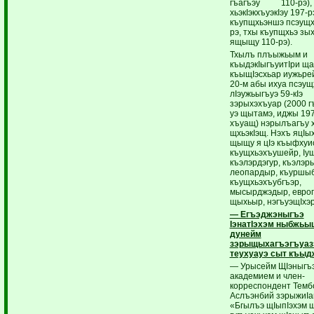
гъагъэу 110-рэ),
хьэкIэкхъуэкIэу 197-р
къупщхьэншэ псэущх
рэ, тхы къупщхьэ зы
ящыщу 110-рэ).
Тхылъ плъыжьым и
къыдэкIыгъуитIри щ
къыщIэсхьар иужьре
20-м абы ихуа псэущ
лIэужьыгъуэ 59-кIэ
зэрыхэхъуар (2000 г
уэ щытамэ, иджы 197
хъуащ) нэрылъагъу 
щхьэкIэщ. Нэхъ яцIы
щыщу я цIэ къыфхуи
къущхьэхъушейр, Iущ
къэлэрдэгур, къэлэр
леопардыр, къуршыб
къущхьэхъубгъэр,
мысырджэдыр, евро
щыхьыр, нэгъуэщIхэр
— Егъэджэныгъэ
IэнатIэхэм ныбжьы
дунейм
зэрыщыхагъэгъуаз
теухуауэ сыт къыд
— Урысейм ЩIэныгъэ
академием и член-
корреспондент Темб
Аслъэнбий зэрыжиIа
«Бгылъэ щIыпIэхэм 