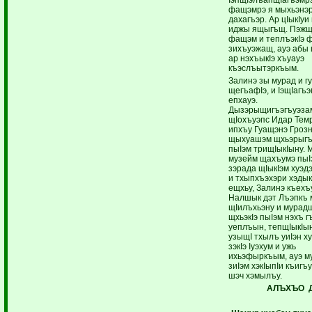
фащэмрэ я мыхьэнэр
дахагъэр. Ар цIыкIуи
иджы ящыгъщ. Пэжщ
фащэм и теплъэкIэ 
зихъуэжащ, ауэ абы 
ар нэхъыкIэ хъуауэ
къэслъытэркъым.
Залинэ зы мурад и г
щегъафIэ, и IэщIагъэ
епхауэ.
Дызэрыщигъэгъуэзам
щIохъуэпс Идар Тем
ипхъу Гуащэнэ Гроз
щыхуашэм щхьэрыгъ
пыIэм трищIыкIыну. 
музейм щахъумэ пыI
зэрада щIыкIэм хуэдэ
и тхыпхъэхэри хэдык
ещхьу, Залинэ къехъ
Налшык дэт Лъэпкъ 
щIилъхьэну и мурад
щхьэкIэ пыIэм нэхъ г
уеплъын, тепщIыкIын
узыщI тхылъ уиIэн х
зэкIэ Iуэхум и ужь
ихьэфыркъым, ауэ м
зиIэм хэкIыпIи къигъ
шэч хэмылъу.
АЛЪХЪО 