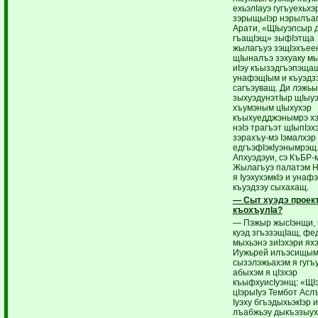
ехьэлIауэ гугъуехьхэ
зэрыщыIэр нэрылъаг
Арати, «ЩIыуэпсыр 
гъащIэщ» зыфIэтща
жылагъуэ зэщIэхъее
щIыналъэ зэхуаку м
иIэу къызэдгъэпэщащ
унафэщIым и къуэдзэ
сагъэуващ. Ди лэжьы
зыхуэдунэтIыр щIыу
хъумэным цIыхухэр
къыхуедджэнымрэ хэ
нэIэ трагъэт щIыпIэх
зэрахъу-мэ Iэмалхэр
едгъэфIэкIуэнымрэщ
Апхуэдэуи, сэ КъБР-
Жылагъуэ палатэм 
я IуэхухэмкIэ и унаф
къуэдзэу сыхахащ.
— Сыт хуэдэ проек
къохъулIа?
— Пэжыр жысIэнщи, 
куэд згъэзэщIащ, фе
мыхьэнэ зиIэхэри яхэ
Иужьрей илъэсищы
сызэлэжьахэм я гугъ
абыхэм я цIэхэр
къыфхуисIуэнщ: «ЩI
цIэрыIуэ Тембот Асл
Iуэху бгъэдыхьэкIэр и
лъабжьэу дыкъэзыух