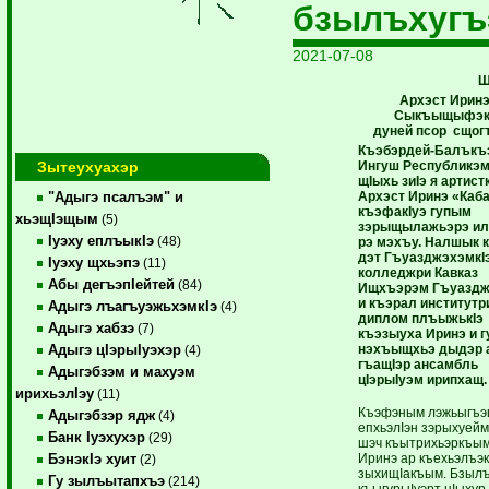
бзылъхугъ
2021-07-08
Щ
Архэст Ирин
Сыкъыщыфэк
дуней
псор сщог
Къэбэрдей-Балъкъ
Зытеухуахэр
Ингуш Республикэ
щIыхь зиIэ я артист
Архэст Иринэ «Каб
"Адыгэ псалъэм" и
къэфакIуэ гупым
хьэщIэщым
(5)
зэрыщылажьэрэ ил
Iуэху еплъыкIэ
(48)
рэ мэхъу. Налшык 
дэт ГъуазджэхэмкI
Iуэху щхьэпэ
(11)
колледжри Кавказ
Абы дегъэпIейтей
(84)
Ищхъэрэм Гъуаздж
и къэрал институтр
Адыгэ лъагъуэжьхэмкIэ
(4)
диплом плъыжькIэ
Адыгэ хабзэ
(7)
къэзыуха Иринэ и 
нэхъыщхьэ дыдэр а
Адыгэ цIэрыIуэхэр
(4)
гъащIэр ансамбль
Адыгэбзэм и махуэм
цIэрыIуэм ирипхащ.
ирихьэлIэу
(11)
Къэфэным лэжьыгъэ
Адыгэбзэр ядж
(4)
епхьэлIэн зэрыхуей
Банк Iуэхухэр
(29)
шэч къытрихьэркъым
Иринэ ар къехьэлъэк
БэнэкIэ хуит
(2)
зыхищIакъым. Бзылъ
Гу зылъытапхъэ
(214)
къыгурыIуэрт цIыхур