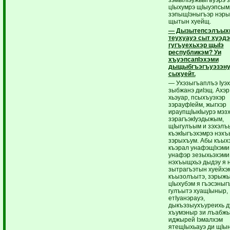
цIыхумрэ щIыуэпсым
зэпыщIэныгъэр нэры
щытын хуейщ.
— Дызытепсэлъых
теухуауэ сыт хуэдэ
гугъуехьхэр щыIэ
республикэм? Уи
хъуэпсапIэхэми
дыщыбгъэгъуэзэн
сыхуейт.
— Ухэзыгъаплъэ Iуэх
зыбжанэ диIэщ. Ахэ
хьэуар, псыхъуэхэр
зэрауфIейм, жыгхэр
ираупщIыкIыурэ мэз
зэрагъэкIуэдыжым,
щIыгулъым и зэхэлъ
къэкIыгъэхэмрэ нэхъ
зэрыхъум. Абы къых
къэрал унафэщIхэми
унафэр зезыхьэхэми
нэхъыщхьэ дыдэу я н
зытрагъэтын хуейх
къызолъытэ, зэрыжы
цIыхубэм я гъэсэныг
гулъытэ хуащIыныр,
етIуанэрауэ,
дыкъэзыухъуреихь д
хъумэныр зи лъабжь
иджырей Iэмалхэм
ятещIыхьауэ ди щIы