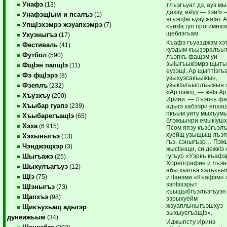
Унафэ
(13)
тлъэгъуат дэ, ауэ м
дахэу, екIуу — зэи!» 
УнафэщIым и псалъэ
(1)
ягъэщIагъуэу жаIат 
УпщIэхэмрэ жэуапхэмрэ
(7)
къикIа гуп прогимна
щеблэгъам.
Ухуэныгъэ
(17)
Къафэ гъуазджэм хэт
Фестиваль
(41)
куэдым къызэралъыт
Футбол
(590)
лъэпкъ фащэм уи
зыIыгъыкIэмрэ щыты
ФщIэн папщIэ
(11)
еузэщI. Ар щыптIэгъ
Фэ фщIэрэ
(8)
узыхуэсакъыжын,
узыкIэлъыплъыжын 
Фэеплъ
(232)
«Ар пэжщ, — жеIэ Ар
Хъуэхъу
(200)
Ирини. — Лъэпкъ ф
Хъыбар гуапэ
(239)
адыгэ хабзэри епхащ
пкъым уиту мыхъумы
ХъыбарегъащIэ
(65)
блэжьынри емыкIушх
Хэха
(6 915)
Псом япэу къэбгъэлъ
хуейщ узыщыщ лъэп
Хэхыныгъэ
(13)
гъэ- сэныгъэр… Пэж
Чэнджэщхэр
(3)
жысIэнщи, си дежкIэ 
гугъур «Уэркъ къафэ
Шыгъажэ
(25)
Хореографие и лъэн
Шыхулъагъуэ
(12)
абы хьэлъэ хэлъкъы
ЩIэ
(75)
итIанэми «Къафэм» 
зэпIэзэрыт
ЩIэныгъэ
(73)
къыщыбгъэлъэгъуэн
Щапхъэ
(98)
зэрыхуейм
жэуаплыныгъэшхуэ
Щикъухьащ адыгэр
зыхыуегъащIэ».
дунеижьым
(34)
Иджыпсту Иринэ