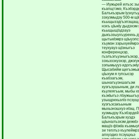
— Иужьрей илъэс з
къапщтэмэ, Къэбэрд
Балъкъэрым Iуэхугъ
зэхуэмыдэу 500-м щI
къыщызэдгъэпэщащ.
нэхъ цIыкIу дыдэхэм 
къыщыщIэдзауэ
дыкъэзыухъуреихь д
щытыкIэмрэ щIыуэп
хъумэн зэрыхуеймрэ
теухуауэ щIэныгъэ
конференцхэр,
гъэлъэгъуэныгъэхэр,
зэхьэзэхуэхэр, джэгук
зэпымыууэ идогъэкIуэ
Щысабийм щегъэжьа
цIыхум я гупсысэр
къабзагъэм,
шынагъуэншагъэм
хуэгъэушыным, ди л
къулеягъым, мыбы к
къэкIыгъэ лIэужьыгъ
узыщрихьэлIэ псэущ
хуэгъэсакъыным
мыхьэнэшхуэ иIэщ. 
хуэмыдэу Къэбэрдей
Балъкъэрым хуэдэ
щIыналъэхэм дежкIэ
мащIэ фIэкIа къамыу
зи теплъэ къулеймр
апхуэдиз псэущхьэ
зэмылIэужьыгъуэрэ 