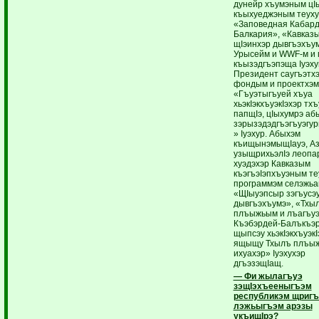
дунейр хъумэным цI
къыхуеджэным теуху
«Заповедная Кабард
Балкария», «Кавказ
щIэинхэр дывгъэхъу
Урысейм и WWF-м и 
къызэдгъэпэща Iуэху
Президент саугъэтхэ
фондым и проектхэ
«Гъуэтыгъуей хъуа
хьэкIэкхъуэкIэхэр тх
папщIэ, цIыхумрэ аб
зэрызэдэдгъэгъуэгур
» Iуэхур. Абыхэм
къищынэмыщIауэ, А
узыщрихьэлIэ леоп
хуэдэхэр Кавказым
къэгъэIэпхъуэным те
программэм селэжьа
«ЩIыуэпсыр зэгъусэ
дывгъэхъумэ», «Тхы
плъыжьым и лъагъуэк
Къэбэрдей-Балъкъэ
щыпсэу хьэкIэкхъуэкI
ящыщу Тхылъ плъы
ихуахэр» Iуэхухэр
дгъэзэщIащ.
— Фи жылагъуэ
зэщIэхъееныгъэм
республикэм щригъэ
лэжьыгъэм арэзы
укъищIрэ?