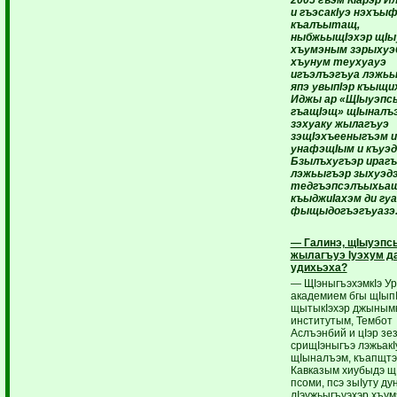
и гъэсакIуэ нэхъыф
къалъытащ,
ныбжьыщIэхэр щIы
хъумэным зэрыхуэ
хъунум теухуауэ
игъэлъэгъуа лэжь
япэ увыпIэр къыщи
Иджы ар «ЩIыуэпс
гъащIэщ» щIыналъ
зэхуаку жылагъуэ
зэщIэхъееныгъэм и
унафэщIым и къуэд
Бзылъхугъэр ирагъэ
лэжьыгъэр зыхуэд
тедгъэпсэлъыхьащ
къыджиIахэм ди гу
фыщыдогъэгъуазэ
— Галинэ, щIыуэпс
жылагъуэ Iуэхум д
удихьэха?
— ЩIэныгъэхэмкIэ У
академием бгы щIыпI
щытыкIэхэр джынымк
институтым, Тембот
Аслъэнбий и цIэр зе
срищIэныгъэ лэжьакI
щIыналъэм, къапщтэ
Кавказым хиубыдэ щ
псоми, псэ зыIуту ду
лIэужьыгъуэхэр хъу