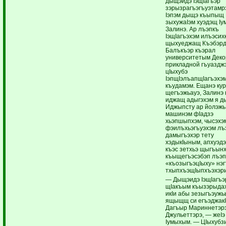
дыщэидэ IэщIагъэр
зэрызрагъэгъуэтамрэ
Iэпэм дыщэ къыпыщ
зыхужаIэм хуэдэщ Iу
Залинэ. Ар лъэпкъ
IэщIагъэхэм илъэсихк
щыхуеджащ Къэбэрд
Балъкъэр къэрал
университетым Деко
прикладной гъуаздж
цIыхубэ
IэпщIэлъапщIагъэхэм
къудамэм. Ещанэ ку
щегъэжьауэ, Залинэ 
иджащ адыгэхэм я д
Иджыпсту ар йолэжь
машинэм фIадзэ
хьэпшыпхэм, чысэхэ
фэилъхьэгъуэхэм лъ
дамыгъэхэр тету
хэдыкIыным, апхуэдэ
къэс зетхьэ щыгъын
къыщегъэсэбэп лъэ
«къозыгъэцIыху» нэг
тхыпхъэщIыпхъэхэри
— Дыщэидэ IэщIагъэр
щIакъым къызэрыда
икIи абы зезыгъэуж
ящыщщ си егъэджакI
Дагъыр Мариннетэр
Джульеттэрэ, — жеIэ
Iумыхым. — ЦIыхубз