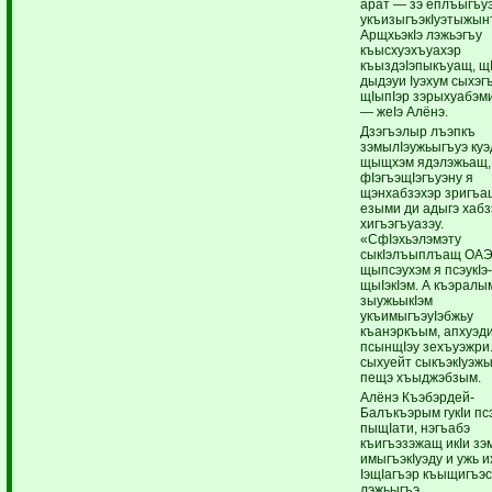
арат — зэ еплъыгъуэ
укъизыгъэкIуэтыжынт
АрщхьэкIэ лэжьэгъу
къысхуэхъуахэр
къыздэIэпыкъуащ, щI
дыдэуи Iуэхум сыхэг
щIыпIэр зэрыхуабэми
— жеIэ Алёнэ.
Дзэгъэлыр лъэпкъ
зэмылIэужьыгъуэ ку
щыщхэм ядэлэжьащ,
фIэгъэщIэгъуэну я
щэнхабзэхэр зригъащ
езыми ди адыгэ хабз
хигъэгъуазэу.
«СфIэхьэлэмэту
сыкIэлъыплъащ ОАЭ
щыпсэухэм я псэукIэ-
щыIэкIэм. А къэралы
зыужьыкIэм
укъимыгъэуIэбжьу
къанэркъым, апхуэди
псынщIэу зехъуэжри.
сыхуейт сыкъэкIуэж
пещэ хъыджэбзым.
Алёнэ Къэбэрдей-
Балъкъэрым гукIи псэ
пыщIати, нэгъабэ
къигъэзэжащ икIи зэ
имыгъэкIуэду и ужь 
IэщIагъэр къыщигъэ
лэжьыгъэ