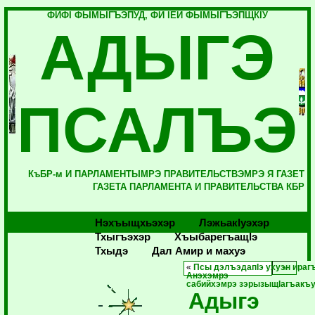
ФИФI ФЫМЫГЪЭПУД, ФИ IЕЙ ФЫМЫГЪЭПЩКIУ
АДЫГЭ
ПСАЛЪЭ
КъБР-м И ПАРЛАМЕНТЫМРЭ ПРАВИТЕЛЬСТВЭМРЭ Я ГАЗЕТ
ГАЗЕТА ПАРЛАМЕНТА И ПРАВИТЕЛЬСТВА КБР
Нэхъыщхьэхэр
Лэжьакlуэхэр
Тхыгъэхэр
Хъыбарегъащlэ
Тхыдэ
Дал Амир и махуэ
«
Псы дэлъэдапIэ ухуэн ираг
Анэхэмрэ
сабийхэмрэ зэрызыщIагъакъ
Адыгэ