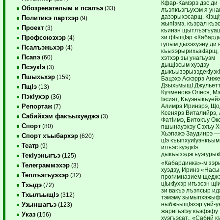
Кфар-Камэрэ дэс ди
Обозревателым и псалъэ
(33)
лъэпкъэгъухэм я уна
дазэрыхэсарщ. КIэщI
Политикэ партхэр
(9)
жыпIэмэ, къэрал къэс
Проект
(3)
къинэн щытлъэгъуащ
зи фIыщIэр «Кабард
Профсоюзхэр
(4)
гупым дыхэхуэну ди 
Псалъэжьхэр
(4)
къызэрырихьэкIарщ,
Псапэ
(60)
хэтхэр зы унагъуэм
дыщIэсым хуэдэу
ПсэукIэ
(3)
дыкъызэрызэдекIуэк
Пшыхьхэр
(159)
Бацэхэ Аскэррэ Анже
ДзыхьмыщI Джульетт
ПщIэ
(13)
Кучменовэ Олеся, М
ПэкIухэр
(36)
Iэсият, Къуэныкъуей
Алимрэ Иринэрэ, Що
Репортаж
(7)
Ксенярэ Виталийрэ,
Сабийхэм факъыхуеджэ
(3)
ФатIимэ, Битокъу Ок
Спорт
(80)
пшынауэхэу Сэхъу Х
Хьэпажэ Заудинрэ —
Спорт хъыбархэр
(620)
цIэ къыпхуиIуэнкъым,
Театр
(9)
илъэс куэдкIэ
дыкъызэдэгъуэгурык
ТекIуэныгъэ
(125)
«Кабардинка»-м зэр
Телеграммэхэр
(3)
хуэдэу, Иринэ «Насы
Теплъэгъуэхэр
(32)
прогимназием щедж
цIыкIухэр игъэсэн щI
Тхыдэ
(72)
зи вакъэ лъэпсыр и
ТхылъыщIэ
(312)
тэмэму зымыпхэжы
ныбжьыщIэхэр уей-у
Узыншагъэ
(123)
жаригъэIэу къэфэфу
Указ
(156)
хуэгъэсат.. «Сабий 