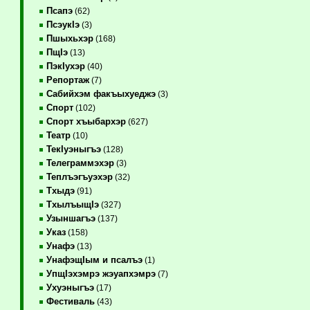
Псапэ
(62)
ПсэукIэ
(3)
Пшыхьхэр
(168)
ПщIэ
(13)
ПэкIухэр
(40)
Репортаж
(7)
Сабийхэм факъыхуеджэ
(3)
Спорт
(102)
Спорт хъыбархэр
(627)
Театр
(10)
ТекIуэныгъэ
(128)
Телеграммэхэр
(3)
Теплъэгъуэхэр
(32)
Тхыдэ
(91)
ТхылъыщIэ
(327)
Узыншагъэ
(137)
Указ
(158)
Унафэ
(13)
УнафэщIым и псалъэ
(1)
УпщIэхэмрэ жэуапхэмрэ
(7)
Ухуэныгъэ
(17)
Фестиваль
(43)