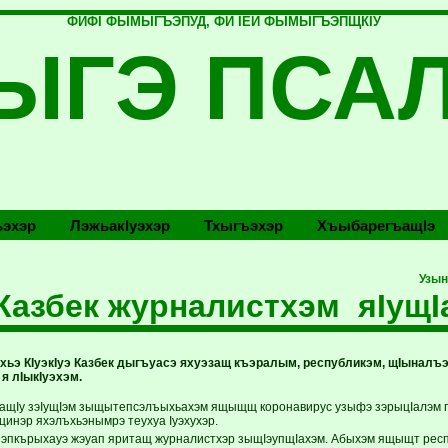
ФИФI ФЫМЫГЪЭПУД, ФИ IЕЙ ФЫМЫГЪЭПЩКIУ
ЫГЭ ПСА
эхэр
Лэжьакlуэхэр
Тхыгъэхэр
Хъыбарегъащlэ
Узын
 Казбек журналистхэм яIущ
щхьэ КIуэкIуэ Казбек дыгъуасэ яхуэзащ къэралым, республикэм, щIыналъ
 я лIыкIуэхэм.
уащIу зэIущIэм зыщытепсэлъыхьахэм ящыщщ коронавирус узыфэ зэрыцIалэм
цинэр яхэлъхьэнымрэ теухуа Iуэхухэр.
к зэпкърыхауэ жэуап яритащ журналистхэр зыщIэупщIахэм. Абыхэм ящыщт рес