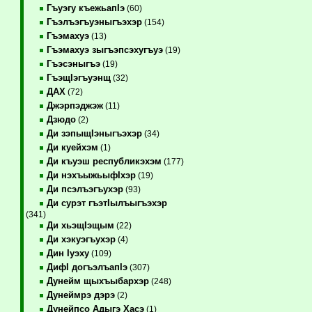
Гъуэгу къежьапIэ
(60)
Гъэлъэгъуэныгъэхэр
(154)
Гъэмахуэ
(13)
Гъэмахуэ зыгъэпсэхугъуэ
(19)
Гъэсэныгъэ
(19)
ГъэщIэгъуэнщ
(32)
ДАХ
(72)
Джэрпэджэж
(11)
Дзюдо
(2)
Ди зэпыщIэныгъэхэр
(34)
Ди куейхэм
(1)
Ди къуэш республикэхэм
(177)
Ди нэхъыжьыфIхэр
(19)
Ди псэлъэгъухэр
(93)
Ди сурэт гъэтIылъыгъэхэр
(341)
Ди хьэщIэщым
(22)
Ди хэкуэгъухэр
(4)
Дин Iуэху
(109)
ДифI догъэлъапIэ
(307)
Дунейм щыхъыбархэр
(248)
Дунеймрэ дэрэ
(2)
Дунейпсо Адыгэ Хасэ
(1)