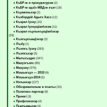
КъБР-м и прокуратурэм
(2)
КъБР-м щыIэ МВД-м къет
(18)
Къуажэхьхэр
(2)
Къэбэрдей Адыгэ Хасэ
(12)
Къэрал Iуэху
(10)
Къэрал IуэхущIапIэхэм
(11)
Къэрал къулыкъущIапIэхэр
(59)
КъэхъукъащIэхэр
(3)
ЛъэIу
(1)
Лъэпкъ Iуэху
(283)
Лъэпкъхэр
(5)
Малъхъэдис
(347)
Махуэгъэпс
(80)
Махуэку
(370)
Мэшыкъуэ — 2010
(9)
Мэшыкъуэ-2014
(5)
Нэтынхэр
(227)
Обозревателым и псалъэ
(33)
Политикэ партхэр
(9)
Проект
(3)
Профсоюзхэр
(4)
Псалъэжьхэр
(4)