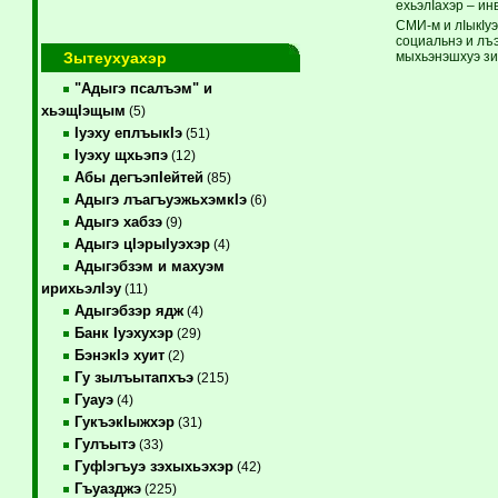
ехьэлIахэр – и
СМИ-м и лIыкIу
социальнэ и лъэ
Зытеухуахэр
мыхьэнэшхуэ зиI
"Адыгэ псалъэм" и
хьэщIэщым
(5)
Iуэху еплъыкIэ
(51)
Iуэху щхьэпэ
(12)
Абы дегъэпIейтей
(85)
Адыгэ лъагъуэжьхэмкIэ
(6)
Адыгэ хабзэ
(9)
Адыгэ цIэрыIуэхэр
(4)
Адыгэбзэм и махуэм
ирихьэлIэу
(11)
Адыгэбзэр ядж
(4)
Банк Iуэхухэр
(29)
БэнэкIэ хуит
(2)
Гу зылъытапхъэ
(215)
Гуауэ
(4)
ГукъэкIыжхэр
(31)
Гулъытэ
(33)
ГуфIэгъуэ зэхыхьэхэр
(42)
Гъуазджэ
(225)