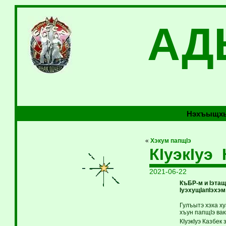
АД
Нэхъыщхь
«
Хэкум папщIэ
КIуэкIуэ
2021-06-22
КъБР-м и Iэта
IуэхущIапIэхэм
Гулъытэ хэха х
хъун папщIэ вак
КIуэкIуэ Казбе