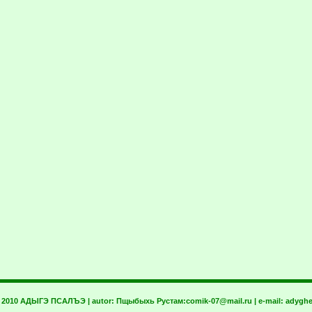
t 2010 АДЫГЭ ПСАЛЪЭ | autor:
Пщыбыхь Рустам:
comik-07@mail.ru
| e-mail:
adyghe