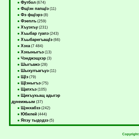
Футбол
(674)
ФщIэн папщIэ
(11)
Фэ фщIэрэ
(8)
Фэеплъ
(259)
Хъуэхъу
(231)
Хъыбар гуапэ
(243)
ХъыбарегъащIэ
(66)
Хэха
(7 484)
Хэхыныгъэ
(13)
Чэнджэщхэр
(3)
Шыгъажэ
(28)
Шыхулъагъуэ
(11)
ЩIэ
(79)
ЩIэныгъэ
(75)
Щапхъэ
(105)
Щикъухьащ адыгэр
дунеижьым
(37)
Щэнхабзэ
(242)
Юбилей
(444)
Япэу тыдодзэ
(5)
Copyrigh