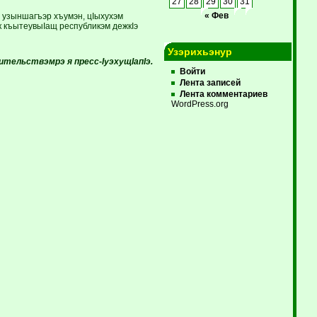
27
28
29
30
31
, узыншагъэр хъумэн, цIыхухэм
« Фев
к къытеувыIащ республикэм дежкIэ
Узэрихьэнур
тельствэмрэ я пресс-IуэхущIапIэ.
Войти
Лента записей
Лента комментариев
WordPress.org