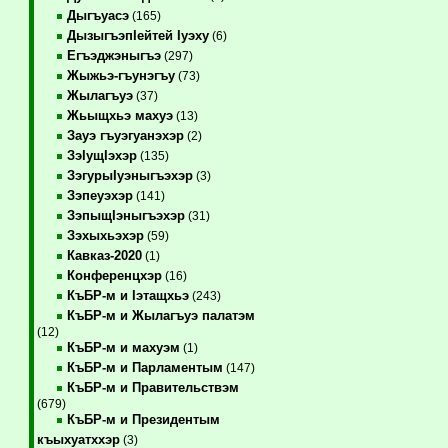
Дыгъуасэ
(165)
ДызыгъэпIейтей Iуэху
(6)
Егъэджэныгъэ
(297)
Жыжьэ-гъунэгъу
(73)
Жылагъуэ
(37)
Жьыщхьэ махуэ
(13)
Зауэ гъуэгуанэхэр
(2)
ЗэIущIэхэр
(135)
ЗэгурыIуэныгъэхэр
(3)
Зэпеуэхэр
(141)
ЗэпыщIэныгъэхэр
(31)
Зэхыхьэхэр
(59)
Кавказ-2020
(1)
Конференцхэр
(16)
КъБР-м и Iэтащхьэ
(243)
КъБР-м и Жылагъуэ палатэм
(12)
КъБР-м и махуэм
(1)
КъБР-м и Парламентым
(147)
КъБР-м и Правительствэм
(679)
КъБР-м и Президентым
къыхуатххэр
(3)