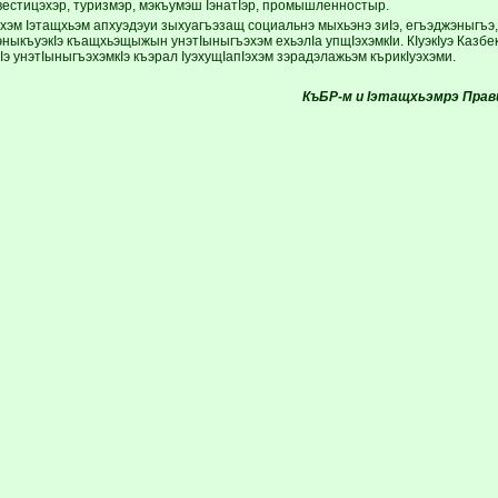
нвестицэхэр, туризмэр, мэкъумэш IэнатIэр, промышленностыр.
эхэм Iэтащхьэм апхуэдэуи зыхуагъэзащ социальнэ мыхьэнэ зиIэ, егъэджэныгъэ
ныкъуэкIэ къащхьэщыжын унэтIыныгъэхэм ехьэлIа упщIэхэмкIи. КIуэкIуэ Казбе
э унэтIыныгъэхэмкIэ къэрал IуэхущIапIэхэм зэрадэлажьэм кърикIуэхэми.
КъБР-м и Iэтащхьэмрэ Прави