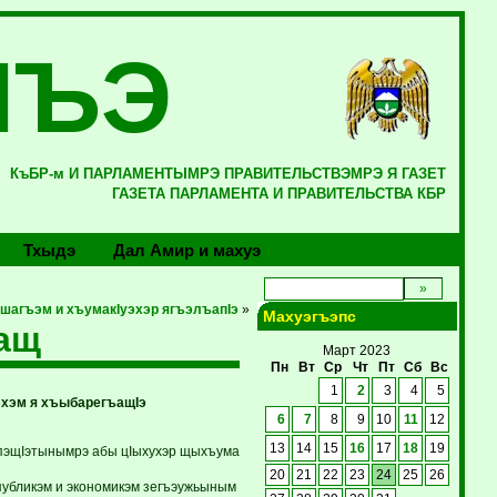
ЛЪЭ
КъБР-м И ПАРЛАМЕНТЫМРЭ ПРАВИТЕЛЬСТВЭМРЭ Я ГАЗЕТ
ГАЗЕТА ПАРЛАМЕНТА И ПРАВИТЕЛЬСТВА КБР
Тхыдэ
Дал Амир и махуэ
шагъэм и хъумакIуэхэр ягъэлъапIэ
»
Махуэгъэпс
Iащ
Март 2023
Пн
Вт
Ср
Чт
Пт
Сб
Вс
1
2
3
4
5
эхэм я хъыбарегъащIэ
6
7
8
9
10
11
12
13
14
15
16
17
18
19
 пэщIэтынымрэ абы цIыхухэр щыхъума
20
21
22
23
24
25
26
публикэм и экономикэм зегъэужьыным