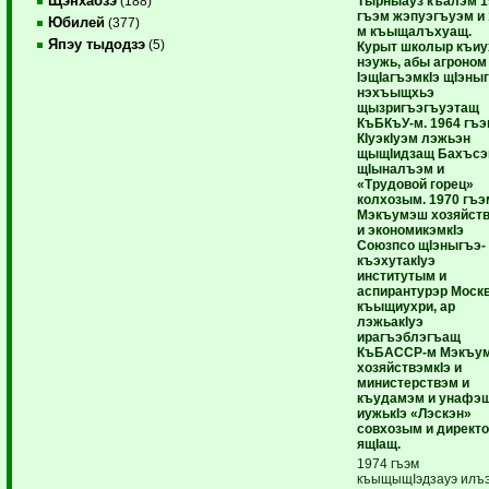
Щэнхабзэ
Тырныауз къалэм 1
(188)
гъэм жэпуэгъуэм и 
Юбилей
(377)
м къыщалъхуащ.
Япэу тыдодзэ
(5)
Курыт школыр къиу
нэужь, абы агроном
IэщIагъэмкIэ щIэны
нэхъыщхьэ
щызригъэгъуэтащ
КъБКъУ-м. 1964 гъ
КIуэкIуэм лэжьэн
щыщIидзащ Бахъсэ
щIыналъэм и
«Трудовой горец»
колхозым. 1970 гъэ
Мэкъумэш хозяйст
и экономикэмкIэ
Союзпсо щIэныгъэ-
къэхутакIуэ
институтым и
аспирантурэр Моск
къыщиухри, ар
лэжьакIуэ
ирагъэблэгъащ
КъБАССР-м Мэкъу
хозяйствэмкIэ и
министерствэм и
къудамэм и унафэщ
иужькIэ «Лэскэн»
совхозым и директ
ящIащ.
1974 гъэм
къыщыщIэдзауэ илъ