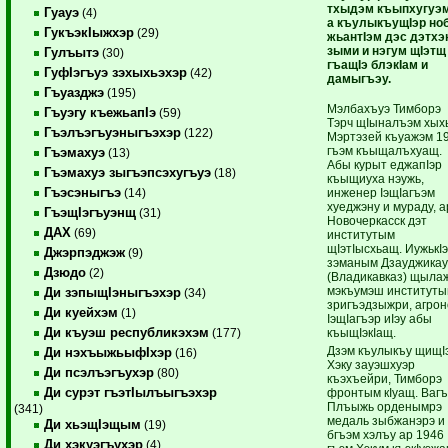
тхыдэм къыпхугуэ
Гуауэ
(4)
а къулыкъущIэр но
ГукъэкIыжхэр
(29)
жьантIэм дэс дэтхэ
зыми и нэгум щIэтщ
Гулъытэ
(30)
гъащIэ блэкIам и
ГуфIэгъуэ зэхыхьэхэр
(42)
дамыгъэу.
Гъуазджэ
(195)
Мэлбахъуэ Тимборэ
Гъуэгу къежьапIэ
(59)
Тэрч щIыналъэм хых
Гъэлъэгъуэныгъэхэр
(122)
Мэртэзей къуажэм 1
гъэм къыщалъхуащ.
Гъэмахуэ
(13)
Абы курыт еджапIэр
Гъэмахуэ зыгъэпсэхугъуэ
(18)
къыщиуха нэужь,
Гъэсэныгъэ
инженер IэщIагъэм
(14)
хуеджэну и мураду, а
ГъэщIэгъуэнщ
(31)
Новочеркасск дэт
ДАХ
(69)
институтым
щIэтIысхьащ. ИужькIэ
Джэрпэджэж
(9)
зэманым Дзауджика
Дзюдо
(2)
(Владикавказ) щыла
мэкъумэш институт
Ди зэпыщIэныгъэхэр
(34)
зригъэдзыжри, агро
Ди куейхэм
(1)
IэщIагъэр иIэу абы
Ди къуэш республикэхэм
къыщIэкIащ.
(177)
Дзэм къулыкъу щищIэ
Ди нэхъыжьыфIхэр
(16)
Хэку зауэшхуэр
Ди псэлъэгъухэр
(80)
къэхъейри, Тимборэ
Ди сурэт гъэтIылъыгъэхэр
фронтым кIуащ. Вагъ
Плъыжь орденымрэ
(341)
медаль зыбжанэрэ и
Ди хьэщIэщым
(19)
бгъэм хэлъу ар 1946
Ди хэкуэгъухэр
(4)