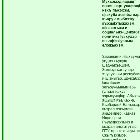
Мухьэмэд ящыщт
совет, парт унафэщ
нэхъ пажэхэм,
цIыхубэ хозяйствэр
къару емыблэжу
къэзыIэтыжахэм,
щIыналъэм и
социальнэ-щэнхабз
политикэ Iуэхухэр
егъэфIэкIуэным
елэжьахэм.
Зэманым и лIыхъужьк
уеджэ хъунущ
ШэджыхьэщIэм.
Зыщыдгъэгъупщэ
хъунукъым республи
и щIэныгъэ, щэнхабз
IэнатIэхэм
зегъэужьыным абы
гулъытэшхуэ
зэрыхуищIар. Абыхэ
ящыщт КъБКъУ-р,
Къэбэрдей-Балъкъэ
къэрал мэкъумэш
академиер, Кавказ
Ищхъэрэм
ГъуазджэхэмкIэ и
къэрал институтыр,
ПТУ-мрэ техникум п
бжыгъэхэмрэ,
школыщIэхэр,