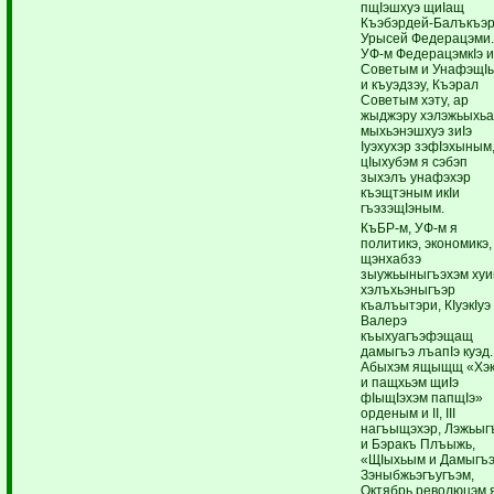
пщIэшхуэ щиIащ
Къэбэрдей-Балъкъэ
Урысей Федерацэми
УФ-м ФедерацэмкIэ 
Советым и УнафэщI
и къуэдзэу, Къэрал
Советым хэту, ар
жыджэру хэлэжьыхь
мыхьэнэшхуэ зиIэ
Iуэхухэр зэфIэхыным
цIыхубэм я сэбэп
зыхэлъ унафэхэр
къэщтэным икIи
гъэзэщIэным.
КъБР-м, УФ-м я
политикэ, экономикэ,
щэнхабзэ
зыужьыныгъэхэм хуи
хэлъхьэныгъэр
къалъытэри, КIуэкIуэ
Валерэ
къыхуагъэфэщащ
дамыгъэ лъапIэ куэд.
Абыхэм ящыщщ «Хэ
и пащхьэм щиIэ
фIыщIэхэм папщIэ»
орденым и II, III
нагъыщэхэр, Лэжьыг
и Бэракъ Плъыжь,
«ЩIыхьым и Дамыгъэ
Зэныбжьэгъугъэм,
Октябрь революцэм 