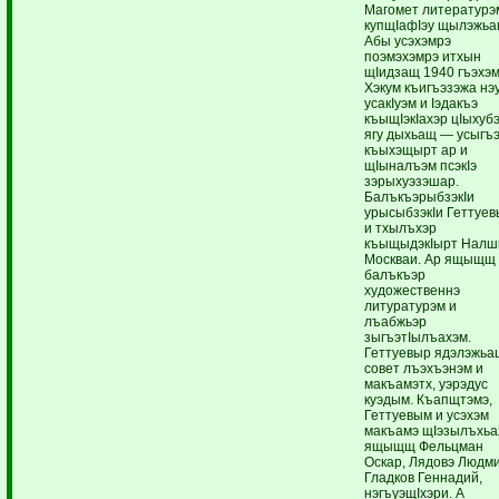
Магомет литературэ
купщIафIэу щылэжьа
Абы усэхэмрэ
поэмэхэмрэ итхын
щIидзащ 1940 гъэхэм
Хэкум къигъэзэжа нэ
усакIуэм и Iэдакъэ
къыщIэкIахэр цIыхуб
ягу дыхьащ — усыгъ
къыхэщырт ар и
щIыналъэм псэкIэ
зэрыхуэзэшар.
БалъкъэрыбзэкIи
урысыбзэкIи Геттуе
и тхылъхэр
къыщыдэкIырт Налш
Москваи. Ар ящыщщ
балъкъэр
художественнэ
литуратурэм и
лъабжьэр
зыгъэтIылъахэм.
Геттуевыр ядэлэжьа
совет лъэхъэнэм и
макъамэтх, уэрэдус
куэдым. Къапщтэмэ,
Геттуевым и усэхэм
макъамэ щIэзылъхьа
ящыщщ Фельцман
Оскар, Лядовэ Людми
Гладков Геннадий,
нэгъуэщIхэри. А