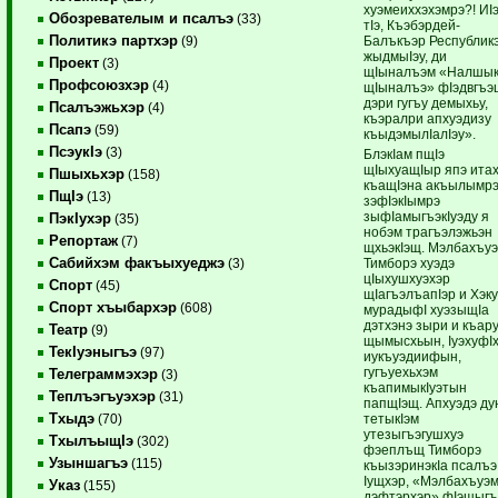
хуэмеиххэхэмрэ?! ИIэ
Обозревателым и псалъэ
(33)
тIэ, Къэбэрдей-
Политикэ партхэр
Балъкъэр Республик
(9)
жыдмыIэу, ди
Проект
(3)
щIыналъэм «Налшы
Профсоюзхэр
(4)
щIыналъэ» фIэдвгъэ
дэри гугъу демыхьу,
Псалъэжьхэр
(4)
къэралри апхуэдизу
Псапэ
(59)
къыдэмылIалIэу».
ПсэукIэ
(3)
БлэкIам пщIэ
щIыхуащIыр япэ ита
Пшыхьхэр
(158)
къащIэна акъылымр
ПщIэ
(13)
зэфIэкIымрэ
зыфIамыгъэкIуэду я
ПэкIухэр
(35)
нобэм трагъэлэжьэн
Репортаж
(7)
щхьэкIэщ. Мэлбахъу
Сабийхэм факъыхуеджэ
Тимборэ хуэдэ
(3)
цIыхушхуэхэр
Спорт
(45)
щIагъэлъапIэр и Хэк
Спорт хъыбархэр
(608)
мурадыфI хуэзыщIа
дэтхэнэ зыри и къар
Театр
(9)
щымысхьын, IуэхуфI
ТекIуэныгъэ
(97)
иукъуэдиифын,
гугъуехьхэм
Телеграммэхэр
(3)
къапимыкIуэтын
Теплъэгъуэхэр
(31)
папщIэщ. Апхуэдэ ду
Тхыдэ
тетыкIэм
(70)
утезыгъэгушхуэ
ТхылъыщIэ
(302)
фэеплъщ Тимборэ
Узыншагъэ
(115)
къызэринэкIа псалъэ
Iущхэр, «Мэлбахъуэм
Указ
(155)
дэфтэрхэр» фIэщыг