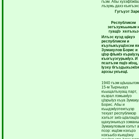
гъэм. Абы хузэфIэкI
лъэужь дахэ къигъэн
Гугъуэт
Зар
Республикэм
зегъэужьыным 
гуащIэ хелъхьэ
Илъэс куэд щIауэ
республикэм и
къулыкъущIэхэм я
Зумакулов Борис и
цIэр фIыкIэ къраIуэ
къогъуэгурыкIуэ. И
псалъэм пщIэ иIэщ, 
Iуэху бгъэдыхьэкIэ
арэзы укъещI.
1940 гъэм щIышылэм
15-м Тырныауз
къыщалъхуащ парт,
къэрал лэжьакIуэ
цIэрыIуэ хъуа Зумак
Борис. Абы и
къыдэкIуэтеигъуэр
техуат республикэр
хэлъэт зиIэ щIалэщI
щахуэныкъуэ зэманы
Зумакуловым хэлът 
псор: ищIэм нэхърэ
нэхъыбэ къищIэну