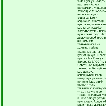
9-кIэ КIуэкIуэ Валерэ
партым и Аруан
райкомым и унафэщI
лэжьащ. А лъэхъэнэ
наIуэ къэхъуащ
IэщIагъэлIым и
зэфIэкIыр. УнафэщI
щыпкъэм, лэжьыгъэм
къызэгъэпэщакIуэ
IэкIуэлъакIуэм и нэIэ
щIэт щIыналъэр щIэх
дыдэу республикэм и
экономикэм
хэлъхьэныгъэ ин
хуэзыщI ищIащ.
Къэралыр щытыкIэ
гугъум щихуа 90 гъэ
ирихьэлIэу, КIуэкIуэ
Валерэ КъБАССР-м 
Совет Нэхъыщхьэм 
тхьэмадэт. Республи
къыщыхъуа
зэпэщIэувэныгъэр
игъэупщIыIун папщIэ
политик Iущым икIи
жыжьэ плъэм
хэкIыпIэхэр къигъуэ
— ар и къулыкъум
текIащ, жылагъуэ Iуэ
и щхьэ закъуэ Iуэхум
иригъэщри. АрщхьэкI
мази 4 нэхъ дэмыкIыу