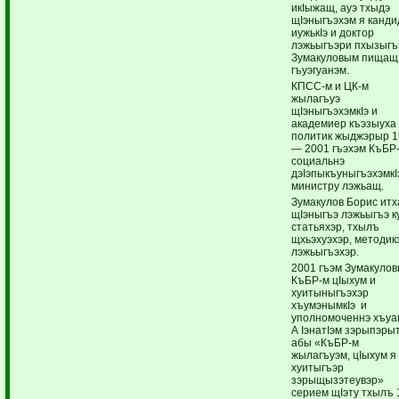
икIыжащ, ауэ тхыдэ
щIэныгъэхэм я канди
иужькIэ и доктор
лэжьыгъэри пхызыгъ
Зумакуловым пищащ
гъуэгуанэм.
КПСС-м и ЦК-м
жылагъуэ
щIэныгъэхэмкIэ и
академиер къэзыуха
политик жыджэрыр 
— 2001 гъэхэм КъБР
социальнэ
дэIэпыкъуныгъэхэмкI
министру лэжьащ.
Зумакулов Борис ит
щIэныгъэ лэжьыгъэ к
статьяхэр, тхылъ
щхьэхуэхэр, методик
лэжьыгъэхэр.
2001 гъэм Зумакуло
КъБР-м цIыхум и
хуитыныгъэхэр
хъумэнымкIэ и
уполномоченнэ хъуа
А IэнатIэм зэрыпэры
абы «КъБР-м
жылагъуэм, цIыхум я
хуитыгъэр
зэрыщызэтеувэр»
серием щIэту тхылъ 