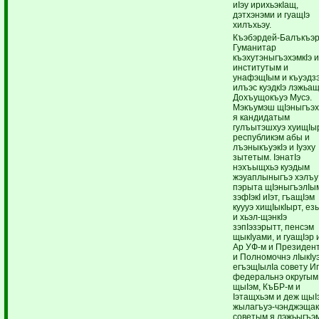
иIэу ирихьэкIащ,
дэтхэнэми и гуащIэ
хилъхьэу.
Къэбэрдей-Балъкъэ
Гуманитар
къэхутэныгъэхэмкIэ 
институтым и
унафэщIым и къуэдз
илъэс куэдкIэ лэжьа
Дохъущокъуэ Мусэ.
Мэкъумэш щIэныгъэ
я кандидатым
гулъытэшхуэ хуищIы
республикэм абы и
лъэныкъуэкIэ и Iуэху
зытетым. IэнатIэ
нэхъыщхьэ куэдым
жэуаплыныгъэ хэлъу
пэрыта щIэныгъэлIы
зэфIэкI иIэт, гъащIэм
куууэ хищIыкIырт, ез
и хьэл-щэнкIэ
зэпIэзэрытт, пенсэм
щыкIуами, и гуащIэр и
Ар УФ-м и Президен
и Полномочнэ лIыкIу
егъэщIылIа совету 
федеральнэ округым
щыIэм, КъБР-м и
Iэтащхьэм и деж щыI
жылагъуэ-чэнджэщак
советым я лэжьыгъэ