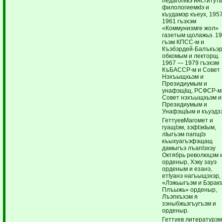
педагогикэ институт
филологиемкIэ и
къудамэр къеух, 195
1961 гъэхэм
«Коммунизмге жол»
газетым щолажьэ. 1
гъэм КПСС-м и
Къэбэрдей-Балъкъэ
обкомым и лекторщ.
1967 — 1979 гъэхэм
КъБАССР-м и Совет
Нэхъыщхьэм и
Президиумым и
унафэщIщ, РСФСР-м
Совет нэхъыщхьэм и
Президиумым и
УнафэщIым и къуэдз
ГеттуевМагомет и
гуащIэм, зэфIэкIым,
лIыгъэм папщIэ
къыхуагъэфэщащ
дамыгъэ лъапIэхэу
Октябрь революцэм 
орденыр, Хэку зауэ
орденым и езанэ,
етIуанэ нагъыщэхэр,
«Лэжьыгъэм и Бэрак
Плъыжь» орденыр,
Лъэпкъхэм я
зэныбжьэгъугъэм и
орденыр.
Геттуев литературэ