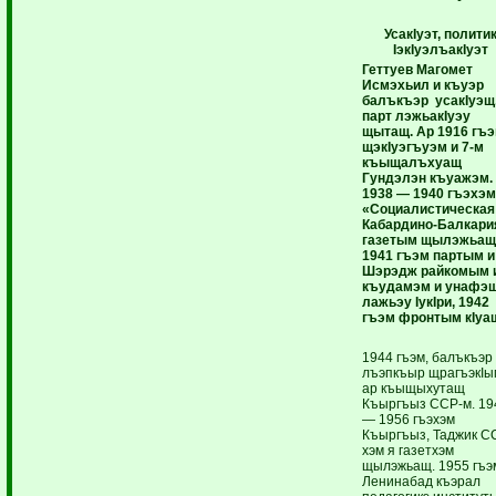
УсакIуэт, полити
IэкIуэлъакIуэт
Геттуев Магомет
Исмэхьил и къуэр
балъкъэр усакIуэщ
парт лэжьакIуэу
щытащ. Ар 1916 гъ
щэкIуэгъуэм и 7-м
къыщалъхуащ
Гундэлэн къуажэм.
1938 — 1940 гъэхэ
«Социалистическая
Кабардино-Балкари
газетым щылэжьащ
1941 гъэм партым и
Шэрэдж райкомым 
къудамэм и унафэщ
лажьэу IукIри, 1942
гъэм фронтым кIуа
1944 гъэм, балъкъэр
лъэпкъыр щрагъэкIы
ар къыщыхутащ
Къыргъыз ССР-м. 19
— 1956 гъэхэм
Къыргъыз, Таджик С
хэм я газетхэм
щылэжьащ. 1955 гъэ
Ленинабад къэрал