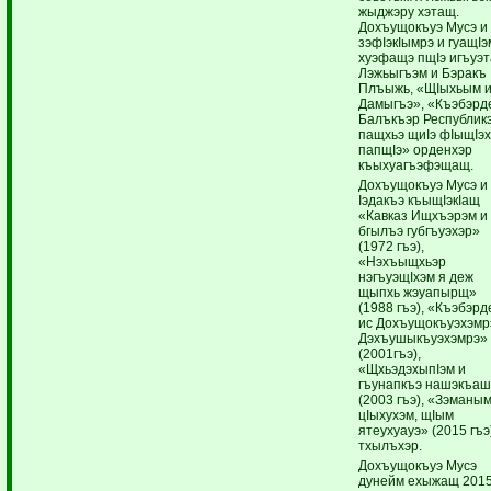
жыджэру хэтащ.
Дохъущокъуэ Мусэ и
зэфIэкIымрэ и гуащI
хуэфащэ пщIэ игъуэ
Лэжьыгъэм и Бэракъ
Плъыжь, «ЩIыхьым 
Дамыгъэ», «Къэбэрд
Балъкъэр Республик
пащхьэ щиIэ фIыщIэ
папщIэ» орденхэр
къыхуагъэфэщащ.
Дохъущокъуэ Мусэ и
Iэдакъэ къыщIэкIащ
«Кавказ Ищхъэрэм и
бгылъэ губгъуэхэр»
(1972 гъэ),
«Нэхъыщхьэр
нэгъуэщIхэм я деж
щыпхь жэуапырщ»
(1988 гъэ), «Къэбэр
ис Дохъущокъуэхэмр
Дэхъушыкъуэхэмрэ»
(2001гъэ),
«ЩхьэдэхыпIэм и
гъунапкъэ нашэкъаш
(2003 гъэ), «Зэманым
цIыхухэм, щIым
ятеухуауэ» (2015 гъэ
тхылъхэр.
Дохъущокъуэ Мусэ
дунейм ехыжащ 201