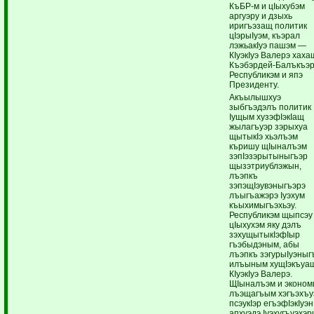
КъБР-м и цIыхубэм
аргуэру и дзыхь
иригъэзащ политик
цIэрыIуэм, къэрал
лэжьакIуэ пашэм —
КIуэкIуэ Валерэ хаха
Къэбэрдей-Балъкъэ
Республикэм и япэ
Президенту.
Акъылышхуэ
зыбгъэдэлъ политик
Iущым хузэфIэкIащ
жылагъуэр зэрыхуа
щытыкIэ хьэлъэм
къришу щIыналъэм
зэпIэзэрытыныгъэр
щызэтриублэжын,
лъэпкъ
зэпэщIэувэныгъэрэ
лъыгъажэрэ Iуэхум
къыхимыгъэхьэу.
Республикэм щыпсэу
цIыхухэм яку дэлъ
зэхущытыкIэфIыр
гъэбыдэным, абы
лъэпкъ зэгурыIуэныг
илъыным хущIэкъуа
КIуэкIуэ Валерэ.
ЩIыналъэм и эконом
лъэщагъым хэгъэхъу
псэукIэр егъэфIэкIуэ
апхуэдэ Iуэхугъуэхэ