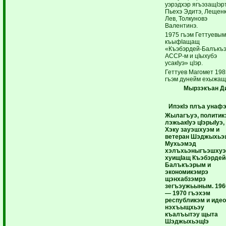
уэрэдхэр ягъэзащIэр
Пьехэ Эдитэ, Лещен
Лев, Толкуновэ
Валентинэ.
1975 гъэм Геттуевы
къыфIащащ
«Къэбэрдей-Балъкъ
АССР-м и цIыхубэ
усакIуэ» цIэр.
Геттуев Магомет 198
гъэм дунейм ехыжащ
Мырзэкъан Д
ИпэкIэ плъа унаф
Жылагъуэ, политик
лэжьакIуэ цIэрыIуэ,
Хэку зауэшхуэм и
ветеран Шэджыхьэ
Мухьэмэд
хэлъхьэныгъэшху
хуищIащ Къэбэрдей
Балъкъэрым и
экономикэмрэ
щэнхабзэмрэ
зегъэужьыным. 196
— 1970 гъэхэм
республикэм и иде
нэхъыщхьэу
къалъытэу щыта
ШэджыхьэщIэ