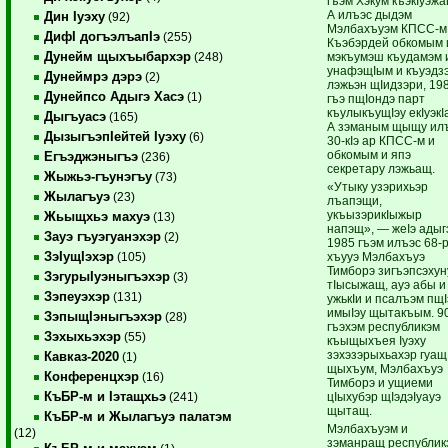
гъэм Хэкум къэкIуэжа
А илъэс дыдэм
Дин Iуэху
(92)
Мэлбахъуэм КПСС-м
ДифI догъэлъапIэ
(255)
Къэбэрдей обкомым 
Дунейм щыхъыбархэр
мэкъумэш къудамэм 
(248)
унафэщIым и къуэдз
Дунеймрэ дэрэ
(2)
лэжьэн щIидзэри, 19
Дунейпсо Адыгэ Хасэ
(1)
гъэ пщIондэ парт
къулыкъущIэу екIуэкI
Дыгъуасэ
(165)
А зэманым щыщу ил
ДызыгъэпIейтей Iуэху
(6)
30-кIэ ар КПСС-м и
обкомым и япэ
Егъэджэныгъэ
(236)
секретару лэжьащ.
Жыжьэ-гъунэгъу
(73)
«Утыку узэрихьэр
Жылагъуэ
(23)
лъапэщи,
укъызэрикIыжыр
Жьыщхьэ махуэ
(13)
напэщ», — жеIэ адыг
Зауэ гъуэгуанэхэр
(2)
1985 гъэм илъэс 68-
ЗэIущIэхэр
хъууэ Мэлбахъуэ
(105)
Тимборэ зигъэпсэхун
ЗэгурыIуэныгъэхэр
(3)
тIысыжащ, ауэ абы и
Зэпеуэхэр
(131)
ужькIи и псалъэм пщI
имыIэу щытакъым. 9
ЗэпыщIэныгъэхэр
(28)
гъэхэм республикэм
Зэхыхьэхэр
(55)
къыщыхъея Iуэху
зэхэзэрыхьахэр гуащ
Кавказ-2020
(1)
щыхъум, Мэлбахъуэ
Конференцхэр
(16)
Тимборэ и ущиеми
КъБР-м и Iэтащхьэ
цIыхубэр щIэдэIуауэ
(241)
щытащ.
КъБР-м и Жылагъуэ палатэм
Мэлбахъуэм и
(12)
зэманращ республик