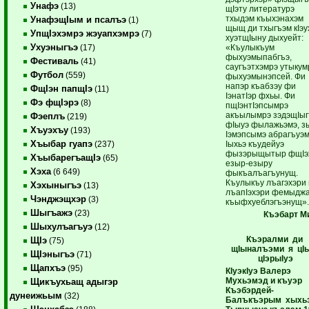
Унафэ
(13)
щIэту литературэ
тхыдэм къыхэнахэм
УнафэщIым и псалъэ
(1)
щыщ ди тхыгъэм кIэу
УпщIэхэмрэ жэуапхэмрэ
(7)
хуэтщIыну дыхуейт:
Ухуэныгъэ
«Къулыкъум
(17)
фыхуэмыпабгъэ,
Фестиваль
(41)
саугъэтхэмрэ утыкум
Футбол
(559)
фыхуэмынэпсей. Фи
напэр къабзэу фи
ФщIэн папщIэ
(11)
IэнатIэр фхьы. Фи
Фэ фщIэрэ
(8)
пщIэнтIэпсымрэ
акъылымрэ зэдэщIыг
Фэеплъ
(219)
фIыуэ фылажьэмэ, з
Хъуэхъу
(193)
Iэмэпсымэ абрагъуэм
Хъыбар гуапэ
Iыхьэ къудейуэ
(237)
фызэрыщытыр фщI
ХъыбарегъащIэ
(65)
езыр-езыру
Хэха
(6 649)
фыкъалъагъунущ.
Къулыкъу лъагэхэри 
Хэхыныгъэ
(13)
лъапIэхэри фемыдж
Чэнджэщхэр
(3)
къыфхуеблэгъэнущ»
Шыгъажэ
(23)
Къэбарт М
Шыхулъагъуэ
(12)
Къэралми ди
ЩIэ
(75)
щIыналъэми я
цI
ЩIэныгъэ
(71)
цIэрыIуэ
Щапхъэ
(95)
КIуэкIуэ Валерэ
Мухьэмэд и къуэр
Щикъухьащ адыгэр
Къэбэрдей-
дунеижьым
(32)
Балъкъэрым хыхь