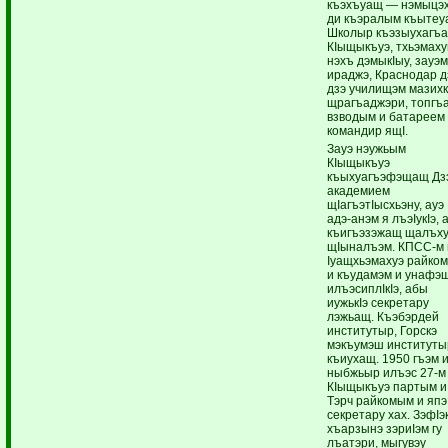
къэхъуащ — нэмыцэ
ди къэралым къытеу
Школыр къэзыухагъа
КIыщыкъуэ, тхьэмаху
нэхъ дэмыкIыу, зауэ
ираджэ, Краснодар д
дзэ училищэм мазихк
щрагъаджэри, топгъ
взводым и батареем
командир ящI.
Зауэ нэужьым
КIыщыкъуэ
къыхуагъэфэщащ Дз
академием
щIагъэтIысхьэну, ауэ
адэ-анэм я лъэIукIэ, 
къигъэзэжащ щалъх
щIыналъэм. КПСС-м 
Iуащхьэмахуэ райко
и къудамэм и унафэщ
илъэсиплIкIэ, абы
иужькIэ секретару
лэжьащ. Къэбэрдей
институтыр, Горскэ
мэкъумэш институты
къиухащ. 1950 гъэм 
ныбжьыр илъэс 27-м
КIыщыкъуэ партым и
Тэрч райкомым и япэ
секретару хах. ЗэфIэк
хъарзынэ зэриIэм гу
лъатэри, мыгувэу