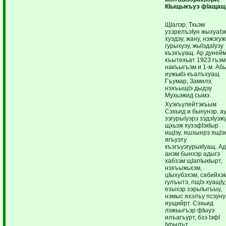
КIыщыкъуэ фIащащ
ЩIалэр, Тхьэм
узэрелъэIун жыхуаIэ
хуэдэу, жану, нэжэгуж
гурыхуэу, жыIэдаIуэу
къэхъуащ. Ар дуней
къытехьат 1923 гъэм
накъыгъэм и 1-м. Аб
иужькIэ къалъхуащ
Гъумар, Замилэ,
нэхъыщIэ дыдэу
Мухьэжид сымэ.
Хуэкъулейтэкъым
Сэхьид и бынунэр, а
зэгурыIуэрэ зэдэIуэжу
щхьэж хузэфIэкIыр
ищIэу, яшхынрэ ящIэ
ягъуэту
къэгъуэгурыкIуащ. Ад
анэм бынхэр адыгэ
хабзэм щIапIыкIырт,
нэхъыжьхэм,
цIыхубзхэм, сабийхэ
гулъытэ, пщIэ хуащIу
езыхэр зэрыIыгъыу,
нэмыс яхэлъу псэуну
яущийрт. Сэхьид
лэжьыгъэр фIыуэ
илъагъурт, бзэ IэфI
Iурылът,