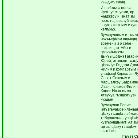
къыдигъэкIащ.
И ныбжькIэ пенсэ
кIуэгъуэ хъуами, ар
жыджэру и IэнатIэм
пэрытщ, республикэм
зыужьыныгъэм и гуа
хелъхьэ.
Зумакуловым и тхыл
нэхъыфIхэм ящыщщ
времени и о себе»
зыфIищар. Абы и
гукъэкIыжхэм
дыкъыщоджэ Гагари
Юрий, итальян тхакI
цIэрыIуэ Родари Джа
Чилим и компартым 
унафэщI Корвалан Л
Совет Союзым и
маршалхэу Баграмя
Иван, Голиков Филип
Конев Иван сымэ
ятеухуа гъэщIэгъуэн
куэдым.
Зумакулов Борис
илъэгъуамрэ илэжьа
цIыху гъащIэ зыбжан
тебгуашэми, гуащIэкI
хуэгъэнщIынут. АтIэм
ар зы цIыху гъащIэм
къотIасэ.
Гъуэт С