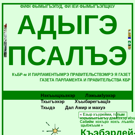
ФИФI ФЫМЫГЪЭПУД, ФИ IЕЙ ФЫМЫГЪЭПЩКIУ
АДЫГЭ
ПСАЛЪЭ
КъБР-м И ПАРЛАМЕНТЫМРЭ ПРАВИТЕЛЬСТВЭМРЭ Я ГАЗЕТ
ГАЗЕТА ПАРЛАМЕНТА И ПРАВИТЕЛЬСТВА КБР
Нэхъыщхьэхэр
Лэжьакlуэхэр
Тхыгъэхэр
Хъыбарегъащlэ
Тхыдэ
Дал Амир и махуэ
«
Езыр хъурейми, топым
нэрымылъагъу дзакIэхэр иIэ
Сабийм нэхърэ нэхъ лъапIэ
щыIэкъым
»
Къэбэрдей