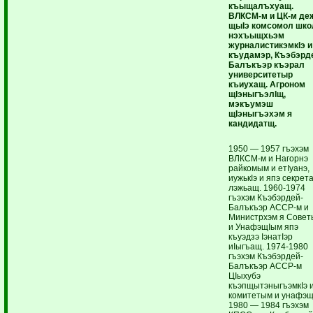
къыщалъхуащ.
ВЛКСМ-м и ЦК-м де
щыIэ комсомол шко
нэхъыщхьэм
журналистикэмкIэ и
къудамэр, Къэбэрд
Балъкъэр къэрал
университетыр
къиухащ. Агроном
щIэныгъэлIщ,
мэкъумэш
щIэныгъэхэм я
кандидатщ.
1950 — 1957 гъэхэм
ВЛКСМ-м и Нагорнэ
райкомым и етIуанэ,
иужькIэ и япэ секрет
лэжьащ. 1960-1974
гъэхэм Къэбэрдей-
Балъкъэр АССР-м и
Министрхэм я Сове
и УнафэщIым япэ
къуэдзэ IэнатIэр
иIыгъащ. 1974-1980
гъэхэм Къэбэрдей-
Балъкъэр АССР-м
ЦIыхубэ
къэпщытэныгъэмкIэ 
комитетым и унафэщI
1980 — 1984 гъэхэм