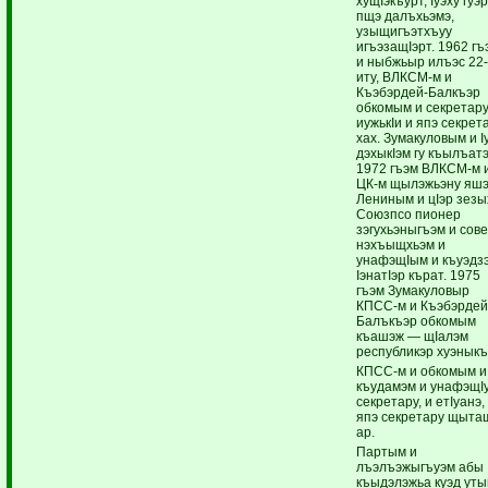
хущIэкъурт, Iуэху гуэр
пщэ далъхьэмэ,
узыщигъэтхъуу
игъэзащIэрт. 1962 гъ
и ныбжьыр илъэс 22
иту, ВЛКСМ-м и
Къэбэрдей-Балкъэр
обкомым и секретару
иужькIи и япэ секрет
хах. Зумакуловым и I
дэхыкIэм гу къылъат
1972 гъэм ВЛКСМ-м 
ЦК-м щылэжьэну яшэ
Лениным и цIэр зезы
Союзпсо пионер
зэгухьэныгъэм и сов
нэхъыщхьэм и
унафэщIым и къуэдз
IэнатIэр кърат. 1975
гъэм Зумакуловыр
КПСС-м и Къэбэрдей
Балъкъэр обкомым
къашэж — щIалэм
республикэр хуэныкъ
КПСС-м и обкомым и
къудамэм и унафэщIу
секретару, и етIуанэ,
япэ секретару щыта
ар.
Партым и
лъэлъэжыгъуэм абы
къыдэлэжьа куэд уты