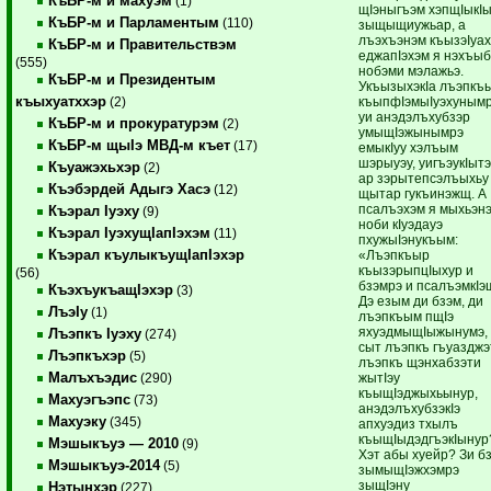
КъБР-м и махуэм
(1)
щIэныгъэм хэпщIыкI
КъБР-м и Парламентым
(110)
зыщыщиужьар, а
лъэхъэнэм къызэIуа
КъБР-м и Правительствэм
еджапIэхэм я нэхъы
(555)
нобэми мэлажьэ.
КъБР-м и Президентым
УкъызыхэкIа лъэпкъ
къыхуатххэр
къыпфIэмыIуэхуным
(2)
уи анэдэлъхубзэр
КъБР-м и прокуратурэм
(2)
умыщIэжынымрэ
КъБР-м щыIэ МВД-м къет
(17)
емыкIуу хэлъым
шэрыуэу, уигъэукIыт
Къуажэхьхэр
(2)
ар зэрытепсэлъыхьу
Къэбэрдей Адыгэ Хасэ
(12)
щытар гукъинэжщ. А
псалъэхэм я мыхьэн
Къэрал Iуэху
(9)
ноби кIуэдауэ
Къэрал IуэхущIапIэхэм
(11)
пхужыIэнукъым:
Къэрал къулыкъущIапIэхэр
«Лъэпкъыр
къызэрыпцIыхур и
(56)
бзэмрэ и псалъэмкIэ
КъэхъукъащIэхэр
(3)
Дэ езым ди бзэм, ди
ЛъэIу
(1)
лъэпкъым пщIэ
яхуэдмыщIыжынумэ,
Лъэпкъ Iуэху
(274)
сыт лъэпкъ гъуазджэ
Лъэпкъхэр
(5)
лъэпкъ щэнхабзэти
Малъхъэдис
жытIэу
(290)
къыщIэджыхьынур,
Махуэгъэпс
(73)
анэдэлъхубзэкIэ
Махуэку
(345)
апхуэдиз тхылъ
къыщIыдэдгъэкIынур
Мэшыкъуэ — 2010
(9)
Хэт абы хуейр? Зи б
Мэшыкъуэ-2014
(5)
зымыщIэжхэмрэ
зыщIэну
Нэтынхэр
(227)