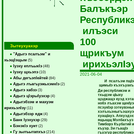
Балъкъэр
Республик
илъэси
100
Зытеухуахэр
щрикъум
"Адыгэ псалъэм" и
хьэщIэщым
(5)
ирихьэлIэ
Iуэху еплъыкIэ
(48)
Iуэху щхьэпэ
(10)
2021-06-04
Абы дегъэпIейтей
(84)
И псалъэм
пщIэ
Адыгэ лъагъуэжьхэмкIэ
(2)
щимыIэ
къэхъуак
Адыгэ хабзэ
(3)
Ди республикэм и
тхыдэм цIыху
Адыгэ цIэрыIуэхэр
(4)
щэджащэ куэд хэта
Адыгэбзэм и махуэм
нобэ лъахэм щекIуэ
псэукIэр зэтеувэны
ирихьэлIэу
(11)
хэлъхьэныгъэшхуэ
Адыгэбзэр ядж
(4)
хуащIауэ. Апхуэдэ
Банк Iуэхухэр
ящыщщ Мэлбахъуэ
(29)
Тимборэ Къубатий 
БэнэкIэ хуит
(2)
къуэр. Зи гъащIэ
Гу зылъытапхъэ
(214)
гъуэгур республикэ