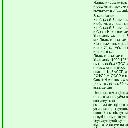
Налшык къашэж пар
и обкомым и мэкъум
къудамэм и унафэщIу
Зэман дэкIри,
Къэбэрдей-Балъкъэ
и обкомым и секрета
Къэбэрдей-Балъкъэ
и Совет Нэхъыщхьэм
УнафэщIу хахащ. Къ
м и Правительствэм
КIыщыкъуэ щылэжь
илъэс 21-кIэ. Абы щ
илъэс 16-кIэ
Правительствэм и
УнафэщIу (1969-1984
гъ.), щэнейрэ КПСС-
съездхэм я лIыкIуэу
щытащ. КъБАССР-м,
РСФСР-м, СССР-м я
Совет Нэхъыщхьэхэм
депутату илъэс 30-кI
къекIуэкIащ.
Нэхъыжьхэм ящIэж, 
илъэсхэм республик
зэрызиужьар:
экономикэм, щIэныгъ
узыншагъэр хъумэны
щэнхабзэм, цIыхухэм
псэукIэр егъэфIэкIуэ
теухуауэ хуабжьу ипэ
кIуэтат. А псоми илъ