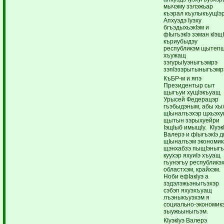
мычэму зэлэжьар
къэрал къулыкъущIэр
Апхуэдэ Iуэху
бгъэдыхьэкIэм и
фIыгъэкIэ зэман кIэщ
къриубыдэу
республикэм щытеп
хъужащ
зэгурыIуэныгъэмрэ
зэпIэзэрытыныгъэмр
КъБР-м и япэ
Президентыр сыт
щыгъуи хущIэкъуащ
Урысей Федерацэр
гъэбыдэным, абы хы
щIыналъэхэр щхьэху
щытын зэрыхуейри
IэщIыб имыщIу. КIуэк
Валерэ и фIыгъэкIэ д
щIыналъэм экономик
щэнхабзэ пыщIэныгъ
куухэр яхуиIэ хъуащ
гъунэгъу республикэ
областхэм, крайхэм.
Ноби ефIакIуэ а
зэдэлэжьэныгъэхэр
сэбэп яхуэхъуащ
лъэныкъуэхэм я
социально-экономик
зыужьыныгъэм.
КIуэкIуэ Валерэ