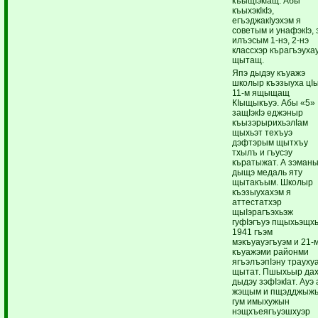
къыщIэкIащ. Абы
къыхэкIкIэ,
егъэджакIуэхэм я
советым и унафэкIэ,
илъэсым 1-нэ, 2-нэ
классхэр кърагъэуха
щытащ.
Япэ дыдэу къуажэ
школыр къэзыуха цI
11-м ящыщащ
КIыщыкъуэ. Абы «5»
защIэкIэ еджэныр
къызэрырихьэлIам
щыхьэт техъуэ
дэфтэрым щытхъу
тхылъ и гъусэу
къратыжат. А зэман
дыщэ медаль яту
щытакъым. Школыр
къэзыухахэм я
аттестатхэр
щыIэрагъэхьэж
гуфIэгъуэ пщыхьэщх
1941 гъэм
мэкъуауэгъуэм и 21-
къуажэми районми
ягъэлъэпIэну трауху
щытат. Пшыхьыр да
дыдэу зэфIэкIат. Ауэ 
жэщым и пщэдджыж
гум имыхужын
нэщхъеягъуэшхуэр