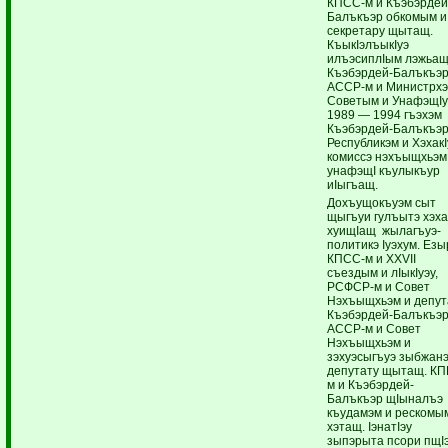
КПСС-м и Къэбэрдей
Балъкъэр обкомым и
секретару щытащ.
КъыкIэлъыкIуэ
илъэсиплIым лэжьа
Къэбэрдей-Балъкъэ
АССР-м и Министрхэ
Советым и УнафэщIу
1989 — 1994 гъэхэм
Къэбэрдей-Балъкъэ
Республикэм и ХэхакI
комиссэ нэхъыщхьэм
унафэщI къулыкъур
иIыгъащ.
Дохъущокъуэм сыт
щыгъуи гулъытэ хэх
хуищIащ жылагъуэ-
политикэ Iуэхум. Езы
КПСС-м и XXVII
съездым и лIыкIуэу,
РСФСР-м и Совет
Нэхъыщхьэм и депут
Къэбэрдей-Балъкъэ
АССР-м и Совет
Нэхъыщхьэм и
зэхуэсыгъуэ зыбжан
депутату щытащ. КП
м и Къэбэрдей-
Балъкъэр щIыналъэ
къудамэм и рескомы
хэтащ. IэнатIэу
зыпэрыта псори пщI