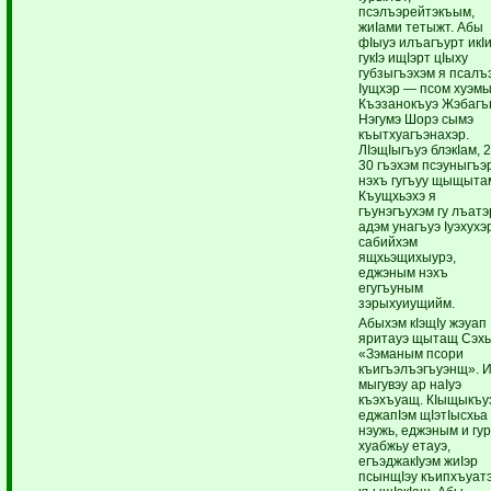
псэлъэрейтэкъым,
жиIами тетыжт. Абы
фIыуэ илъагъурт икI
гукIэ ищIэрт цIыху
губзыгъэхэм я псалъ
Iущхэр — псом хуэм
Къэзанокъуэ Жэбагъ
Нэгумэ Шорэ сымэ
къытхуагъэнахэр.
ЛIэщIыгъуэ блэкIам, 2
30 гъэхэм псэуныгъэ
нэхъ гугъуу щыщыта
Къущхьэхэ я
гъунэгъухэм гу лъатэ
адэм унагъуэ Iуэхухэ
сабийхэм
ящхьэщихыурэ,
еджэным нэхъ
егугъуным
зэрыхуиущийм.
Абыхэм кIэщIу жэуап
яритауэ щытащ Сэхь
«Зэманым псори
къигъэлъэгъуэнщ». И
мыгувэу ар наIуэ
къэхъуащ. КIыщыкъу
еджапIэм щIэтIысхьа
нэужь, еджэным и гу
хуабжьу етауэ,
егъэджакIуэм жиIэр
псынщIэу къипхъуат