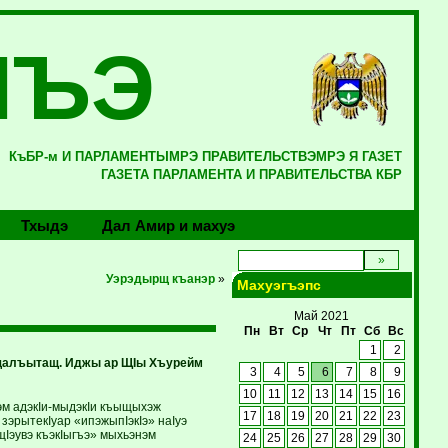
ЛЪЭ
КъБР-м И ПАРЛАМЕНТЫМРЭ ПРАВИТЕЛЬСТВЭМРЭ Я ГАЗЕТ
ГАЗЕТА ПАРЛАМЕНТА И ПРАВИТЕЛЬСТВА КБР
Тхыдэ
Дал Амир и махуэ
Уэрэдырщ къанэр
»
Махуэгъэпс
Май 2021
Пн
Вт
Ср
Чт
Пт
Сб
Вс
1
2
щалъытащ. Иджы ар ЩIы Хъурейм
3
4
5
6
7
8
9
10
11
12
13
14
15
16
эм адэкIи-мыдэкIи къыщыхэж
17
18
19
20
21
22
23
 зэрытекIуар «ипэжыпIэкIэ» наIуэ
щIэувэ къэкIыгъэ» мыхьэнэм
24
25
26
27
28
29
30