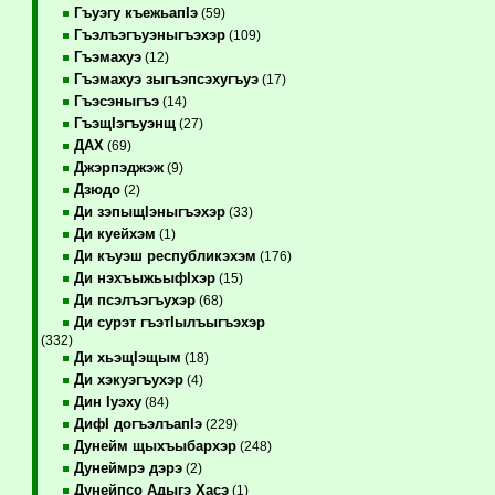
Гъуэгу къежьапIэ
(59)
Гъэлъэгъуэныгъэхэр
(109)
Гъэмахуэ
(12)
Гъэмахуэ зыгъэпсэхугъуэ
(17)
Гъэсэныгъэ
(14)
ГъэщIэгъуэнщ
(27)
ДАХ
(69)
Джэрпэджэж
(9)
Дзюдо
(2)
Ди зэпыщIэныгъэхэр
(33)
Ди куейхэм
(1)
Ди къуэш республикэхэм
(176)
Ди нэхъыжьыфIхэр
(15)
Ди псэлъэгъухэр
(68)
Ди сурэт гъэтIылъыгъэхэр
(332)
Ди хьэщIэщым
(18)
Ди хэкуэгъухэр
(4)
Дин Iуэху
(84)
ДифI догъэлъапIэ
(229)
Дунейм щыхъыбархэр
(248)
Дунеймрэ дэрэ
(2)
Дунейпсо Адыгэ Хасэ
(1)