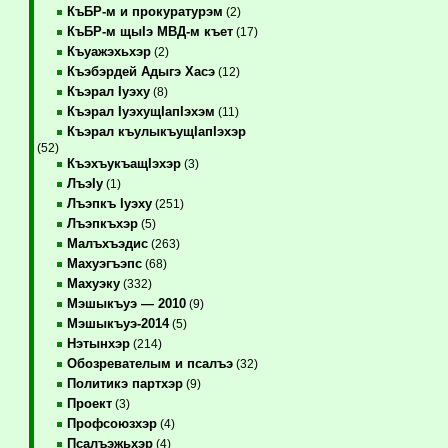
КъБР-м и прокуратурэм
(2)
КъБР-м щыIэ МВД-м къет
(17)
Къуажэхьхэр
(2)
Къэбэрдей Адыгэ Хасэ
(12)
Къэрал Iуэху
(8)
Къэрал IуэхущIапIэхэм
(11)
Къэрал къулыкъущIапIэхэр
(52)
КъэхъукъащIэхэр
(3)
ЛъэIу
(1)
Лъэпкъ Iуэху
(251)
Лъэпкъхэр
(5)
Малъхъэдис
(263)
Махуэгъэпс
(68)
Махуэку
(332)
Мэшыкъуэ — 2010
(9)
Мэшыкъуэ-2014
(5)
Нэтынхэр
(214)
Обозревателым и псалъэ
(32)
Политикэ партхэр
(9)
Проект
(3)
Профсоюзхэр
(4)
Псалъэжьхэр
(4)