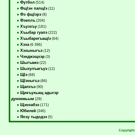
Футбол
(514)
ФщIэн папщIэ
(11)
Фэ фщIэрэ
(8)
Фэеплъ
(204)
Хъуэхъу
(181)
Хъыбар гуапэ
(222)
ХъыбарегъащIэ
(64)
Хэха
(6 396)
Хэхыныгъэ
(12)
Чэнджэщхэр
(3)
Шыгъажэ
(22)
Шыхулъагъуэ
(12)
ЩIэ
(68)
ЩIэныгъэ
(66)
Щапхъэ
(90)
Щикъухьащ адыгэр
дунеижьым
(29)
Щэнхабзэ
(171)
Юбилей
(346)
Япэу тыдодзэ
(5)
Copyrigh