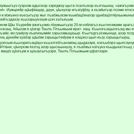
Iэужьыгъуэ гуэрхэм адыгэхэр зэреджэу щыта псалъэхэр къэтхьынщ: «ажэгъуэмэ
ыкI». Иужьрейр щIыфIащар, дауи, цIыхухэр игъэгуфIэу, а къэкIыгъэр псоми еп
 и кIэкъинэ къесыгъуэу жыг лъабжьэхэм къыкIэщIэнахэр щыкIэщIэткIухьыжы
унейгъэдахэу къызэрыунэхум шэч хэлъкъым.
нэм ЩIы Хъурейм ажэгъуэмэ лIэужьыгъуэу 20-м нэблагъэ къытенэжами арагъэн
нэсащ. Абыхэм я цIэхэр Тхылъ Плъыжьым ират- хащ. Къыхэгъэщыпхъэщ мы къ
плъэкIи, мэ гуакIуэу къапихымкIи зэрызэмыщхьыр. Къытедгъэзэжынщи, ахэр пс
хь дунейм хуабэр щIыIэм зэрыщытекIуам я нэщэнэ щып-къэу зэрыщытырщ.
уэпсым къызэригъэщIауэ къызэтебгъанэмэщ щыдахэри, нэхъыбэрэ щыпсэунури
ИтIани, цIыхухэм яхэтщ ахэр щысхьыншэу, я лъабжьэ нэгъунэ къыдыхатхъыу,
ъ мащIэ щIэхъум и щхьэусыгъуэри, Тхылъ Плъыжьым щIратхари.