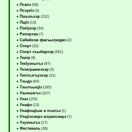
Псапэ
(58)
ПсэукIэ
(3)
Пшыхьхэр
(152)
ПщIэ
(13)
ПэкIухэр
(34)
Репортаж
(7)
Сабийхэм факъыхуеджэ
(2)
Спорт
(32)
Спорт хъыбархэр
(581)
Театр
(9)
ТекIуэныгъэ
(97)
Телеграммэхэр
(3)
Теплъэгъуэхэр
(31)
Тхыдэ
(64)
ТхылъыщIэ
(285)
Узыншагъэ
(107)
Указ
(155)
Унафэ
(13)
УнафэщIым и псалъэ
(1)
УпщIэхэмрэ жэуапхэмрэ
(7)
Ухуэныгъэ
(17)
Фестиваль
(36)