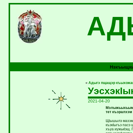
АД
Нэхъыщхь
«
Адыгэ пщащэр къыхожа
УэсхэкIы
2021-04-20
Мэлыжьыхьым 
тет къэралхэм
ЩIышылэ мазэм 
къэкIыгъэ пасэ 
хъуа иужькIэщ.