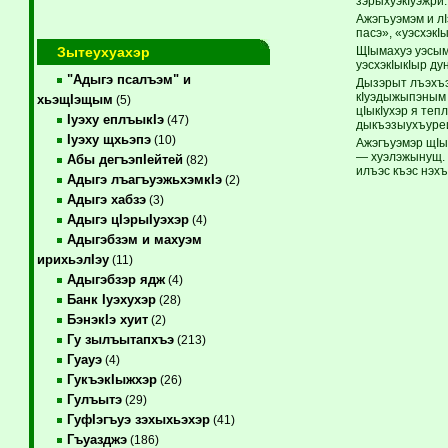
зэрыхуэкIуэжри.
Ажэгъуэмэм и л
пасэ», «уэсхэкI
Зытеухуахэр
ЩIымахуэ уэсым
уэсхэкIыкIыр д
"Адыгэ псалъэм" и
Дызэрыт лъэхъэ
кIуэдыжыпэным 
хьэщIэщым
(5)
цIыкIухэр я те
Iуэху еплъыкIэ
(47)
дыкъэзыухъуреи
Iуэху щхьэпэ
(10)
Ажэгъуэмэр щIы
— хуэлэжынущ. 
Абы дегъэпIейтей
(82)
илъэс къэс нэх
Адыгэ лъагъуэжьхэмкIэ
(2)
Адыгэ хабзэ
(3)
Адыгэ цIэрыIуэхэр
(4)
Адыгэбзэм и махуэм
ирихьэлIэу
(11)
Адыгэбзэр ядж
(4)
Банк Iуэхухэр
(28)
БэнэкIэ хуит
(2)
Гу зылъытапхъэ
(213)
Гуауэ
(4)
ГукъэкIыжхэр
(26)
Гулъытэ
(29)
ГуфIэгъуэ зэхыхьэхэр
(41)
Гъуазджэ
(186)