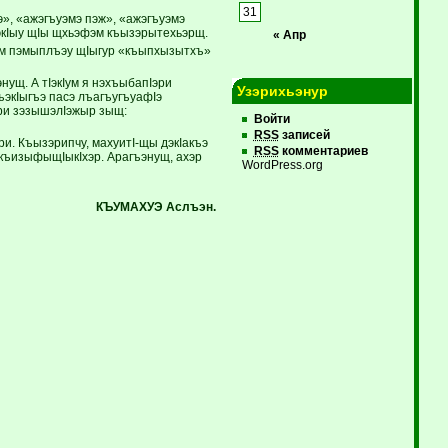
31
», «ажэгъуэмэ пэж», «ажэгъуэмэ
эсэкIыу щIы щхьэфэм къызэрытехьэрщ.
« Апр
ным пэмыплъэу щIыгур «къыпхызытхъ»
ущ. А тIэкIум я нэхъыбапIэри
Узэрихьэнур
экIыгъэ пасэ лъагъугъуафIэ
ори зэзышэлIэжыр зыщ:
Войти
RSS
записей
. Къызэрипчу, махуитI-щы дэкIакъэ
RSS
комментариев
 къизыфыщIыкIхэр. Арагъэнущ, ахэр
WordPress.org
КЪУМАХУЭ Аслъэн.