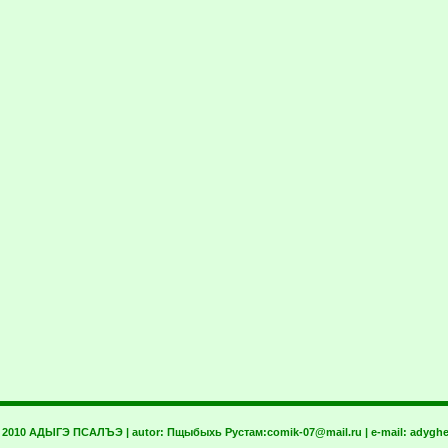
t 2010 АДЫГЭ ПСАЛЪЭ | autor:
Пщыбыхь Рустам:
comik-07@mail.ru
| e-mail:
adyghe