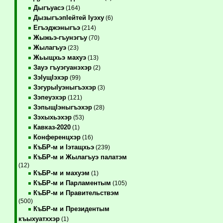
Дыгъуасэ
(164)
ДызыгъэпIейтей Iуэху
(6)
Егъэджэныгъэ
(214)
Жыжьэ-гъунэгъу
(70)
Жылагъуэ
(23)
Жьыщхьэ махуэ
(13)
Зауэ гъуэгуанэхэр
(2)
ЗэIущIэхэр
(99)
ЗэгурыIуэныгъэхэр
(3)
Зэпеуэхэр
(121)
ЗэпыщIэныгъэхэр
(28)
Зэхыхьэхэр
(53)
Кавказ-2020
(1)
Конференцхэр
(16)
КъБР-м и Iэтащхьэ
(239)
КъБР-м и Жылагъуэ палатэм
(12)
КъБР-м и махуэм
(1)
КъБР-м и Парламентым
(105)
КъБР-м и Правительствэм
(500)
КъБР-м и Президентым
къыхуатххэр
(1)