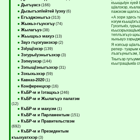
къыщыIун хуей I
Дыгъуасэ
(166)
щIалэхэр, къала
ДызыгъэпIейтей Iуэху
(6)
пажэхэм щапхъэ
«А зори здесь 
Егъэджэныгъэ
(313)
нэгум къыщIэгъ
Жыжьэ-гъунэгъу
(74)
ГухэлъкIэ, гурыщ
Жылагъуэ
(38)
къызэрыхащIыкI
теплъэгъуэ щхьэ
Жьыщхьэ махуэ
(13)
хыхьауэ зэрыдж
Зауэ гъуэгуанэхэр
(2)
Я нэпсыр щIалъ
ЗэIущIэхэр
(139)
репер- туарым 
лъагъуныгъэм, 
ЗэгурыIуэныгъэхэр
(3)
Тхыгъэр гугъум
Зэпеуэхэр
(144)
къытращIыкIа с
ЗэпыщIэныгъэхэр
(31)
Зэхыхьэхэр
(59)
Кавказ-2020
(1)
Конференцхэр
(16)
КъБР-м и Iэтащхьэ
(246)
КъБР-м и Жылагъуэ палатэм
(12)
КъБР-м и махуэм
(1)
КъБР-м и Парламентым
(151)
КъБР-м и Правительствэм
(692)
КъБР-м и Президентым
къыхуатххэр
(3)