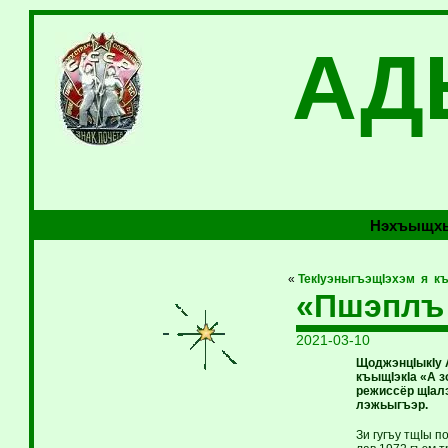
АД
Нэхъыщхь
«
ТекIуэныгъэщIэхэм я къ
«Пшэплъ
2021-03-10
ЩоджэнцIыкIу А
къыщIэкIа «А 
режиссёр щIалэ
лэжьыгъэр.
Зи гугъу тщIы 