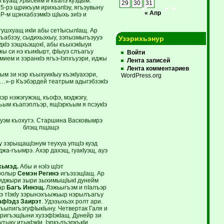
гъуащ Урысейм и къалэ куэдым.
29
30
31
5-рэ щрикъум ирихьэлIэу, ягъэувыну
« Апр
Р-м щэнхабзэмкIэ щIыхь зиIэ и
гушхуащ икIи абы сетIысылIащ. Ар
къабзэу, сыдихьэхыу, зэпызмыгъэууэ
Узэрихьэнур
кIэ зэщхьэщокI, абы къыхэкIыуи
жы си нэ къикIырт, фIыуэ слъагъу
Войти
ием и зэранкIэ ягъэ-Iэпхъуэри, иджы
Лента записей
Лента комментариев
м зи нэр къыхуикIыу къэкIуахэри,
WordPress.org
е…»-р Къэбэрдей театрым адыгэбзэкIэ
эр нэжэгужэщ, къофэ, мэджэгу,
къым къапэплъэр, ящIэркъым я псэукIэ
ъуэм къохутэ. Старшина Васковымрэ
 я пэу- блэщ пщащэ
у зэрыщащIэнум теухуа упщIэ куэд
жа-гъымрэ. Ахэр дахэщ, гуакIуэщ, ауэ
хьмэд.
Абы и нэIэ щIэт
 ролыр
Семэн Регинэ
игъэзэщIащ. Ар
э иджыри зыри зыхимыщIыкI дунейм
уар
Багъ Иннэщ.
Лэжьыгъэм и пIалъэр
рэ тIэкIу зэрынэхъыжьыр нэрылъагъу
фIэдз Заирэт
. Удэзыхьэх ролт ари.
къыпигъэгуфIыкIыну. Четвертак Галя и
уригъэщIыни хузэфIэкIащ. Дунейр зи
утыку итыкIэкIи, IэпкълъэпкъкIи