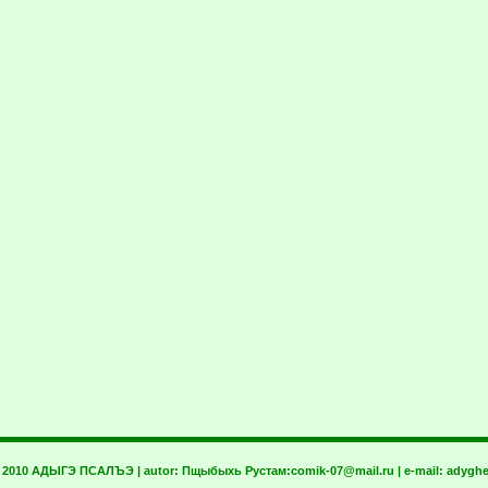
t 2010 АДЫГЭ ПСАЛЪЭ | autor:
Пщыбыхь Рустам:
comik-07@mail.ru
| e-mail:
adyghe