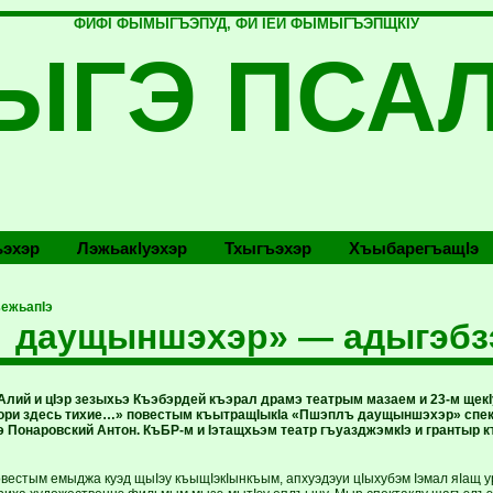
ФИФI ФЫМЫГЪЭПУД, ФИ IЕЙ ФЫМЫГЪЭПЩКIУ
ЫГЭ ПСА
эхэр
Лэжьакlуэхэр
Тхыгъэхэр
Хъыбарегъащlэ
ежьапIэ
 даущыншэхэр» — адыгэбзэ
лий и цIэр зезыхьэ Къэбэрдей къэрал драмэ театрым мазаем и 23-м щекI
зори здесь тихие…» повестым къытращIыкIа «Пшэплъ даущыншэхэр» спек
 Понаровский Антон. КъБР-м и Iэтащхьэм театр гъуазджэмкIэ и грантыр 
повестым емыджа куэд щыIэу къыщIэкIынкъым, апхуэдэуи цIыхубэм Iэмал яIащ 