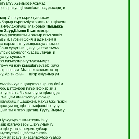
 ялъагъу Хьэмырзэ Ахьмэд.
эр зэрыгуащIэмащIэм егъэдзыхэри, и
имщ
. И нэгум кърих гупсысэм
ыбарыр кърегъэIуатэ капитан щIалэм
акIуэу джэгуащ. Майорыр
ТIымыжь
эн Заур,Шыпш Къантемыр
инэжу унэгуащэм и ролыр егъэ-защIэ
зым, Гурвич Соня и адэ-анэм я
рэ нэрылъагъу зыщыхъуа лIымрэ
оня хуаутIыпщынущи зэхалъхьэ.
гупсыс монолог хуэдэщ Лиуан и
уа гугъуехьым
э гукъеуэмрэ гугъуехьымрэ
эжу уи нэгу къыщIагъэувэф, зауэ
театр пэшым. Мы спектаклым хэтщ
ыу. Ар зи фIы- щIэр екIуэкIыр уи
лъхьэпIэ ихуа пщащэхэр зырызу бийм
. Дэтхэнэри гугъэ IэфIхэр зиIэ
хъуэ яIат абыхэм зауэм щIимыдзэ
 игъащIэм ямылъэгъуа фочыр
зыкъуахащ пщащэхэм, махуэ бжыгъэкIи
ыщахъумащ, щIэзылъэфэнкIэ хъуну
IыпIэм я псэр щатащ. Гуузу. Зырызу.
ы Iуэхугъуэ сыкъытеувыIэну
йр фагъуэ зэрыщIэхъукIым гу
р щIэгузавэ анэдэлъхубзэр
ыдэкIуэтей щIэблэм сыткIэ
сом япэрауэ, анэдэлъхубзэ къабзэ