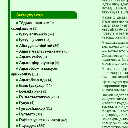
лав 1972 гъэм 
Иджы япэу адыг
мурад щащIым, 
лэжьакIуэ Пащт
Зытеухуахэр
НэхъыфI дыдэу 
бгъэтIылъурэ к
"Адыгэ псалъэм" и
сызэлэжьа тхыгъ
хьэщIэщым
(5)
жьэрыIуатэб- зэ
повестым театр
Iуэху еплъыкIэ
(54)
къэсащ. Хэкум и
Iуэху щхьэпэ
(13)
А пщыхьэщхьэм 
Абы дегъэпIейтей
(86)
тхыгъэмрэ филь
щагъэлъэгъуэну
Адыгэ лъагъуэжьхэмкIэ
(6)
Спектаклым и пэ
Адыгэ хабзэ
(9)
зэдогушыIэ. Зиг
Адыгэ цIэрыIуэхэр
(4)
дахэр зауаем к
Адыгэбзэм и махуэм
Мамыр гъащIэр 
зенитчицэ хъы
ирихьэлIэу
(11)
IэмащIэлъэмащ
Адыгэбзэр ядж
(4)
ЩIалэгъуэрэ да
Банк Iуэхухэр
(29)
старшинам ират.
я сэлэт щыгъын
БэнэкIэ хуит
(2)
Васков Федот с
Гу зылъытапхъэ
(216)
хъыджэбзитхум 
Гуауэ
(4)
и теплъэ къуде
тхылъым къридж
ГукъэкIыжхэр
(31)
фIыуэ зыщIэ ак
Гулъытэ
(34)
ищIыфащ и обра
Заирэ фIы дыдэу
ГуфIэгъуэ зэхыхьэхэр
(42)
ролыр зылъыс
Гъуазджэ
(229)
зэхуэдитIрэ гъ