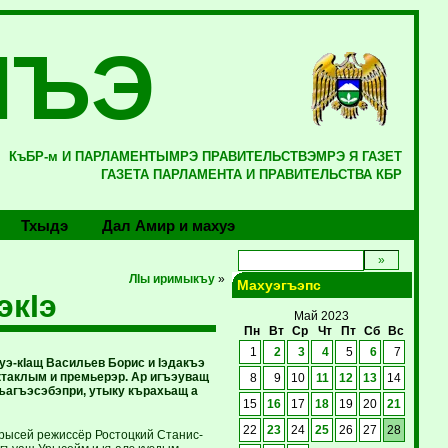
ЛЪЭ
КъБР-м И ПАРЛАМЕНТЫМРЭ ПРАВИТЕЛЬСТВЭМРЭ Я ГАЗЕТ
ГАЗЕТА ПАРЛАМЕНТА И ПРАВИТЕЛЬСТВА КБР
Тхыдэ
Дал Амир и махуэ
ЛIы иримыкъу
»
Махуэгъэпс
кIэ
Май 2023
Пн
Вт
Ср
Чт
Пт
Сб
Вс
1
2
3
4
5
6
7
уэ-кIащ Васильев Борис и Iэдакъэ
таклым и премьерэр. Ар игъэуващ
8
9
10
11
12
13
14
къагъэсэбэпри, утыку кърахьащ а
15
16
17
18
19
20
21
22
23
24
25
26
27
28
урысей режиссёр Ростоцкий Станис-