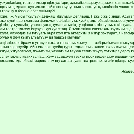
уэхущIапIэщ, театреплъыр щIекIуалIэри, адыгэбзэ шэрыуэ щызэхи-хын щхьэкIэ
щхьэм щеджащ, ауэ илъэс зыбжанэ хъуауэ къагъэзэжауэ адыгэбзэкIэ мэлажьэ. 
 трахыу я бзэр къабзэ ящIыну?!
тихие…». Мыбы тхылъуи деджащ, фильмуи деплъащ. Пэжыр жысIэнщи, Адыгэ т
эхьэгъуейт, ар тхылъми фильмми ефIэкIыну сыхуейт, адыгэбзэкIэ къызэрыIуну
IэкIэ, гугъуехькIэ, гузэвэгъуэкIэ, гумащIагъэкIэ, гупцIанагъэкIэ, гулъытэкIэ, гуа
ам театреплъхэм Iэгуауэшхуэ хуаIэтащ. ЯгъэлъэпIащ спектакль нэужьым сцен
хуэт. Апхуэдиз зы гугъуагъ образхэм ита актёрхэм я нэгур зэхэуфат, я нэпсыр
эгуар я фэм къигъэлъагъуэу ди пащхьэ къиуват.
эщIыкIрэ актёрхэм я утыку итыкIам тепсэлъыхьыжу зэбгрыкIыжащ цIыхухэр
хэтын зэрыхуейр. Абы еплъын хуейщ курыт еджапIэм и класс нэхъыжьхэм щIэ
Хэкум, хэкупсагъэм, пэжыгъэм, хахуагъэм теухуа теплъэгъуэу хэтхэмрэ дерсу
и, спектаклыр къайхъулIащ. Хэку зауэшхуэм теухуа произведенэхэм ящыщу н
пектакль адыгэбзэкIэ зэреплъам ягу хигъэхъуащ театреплъхэм икIи щIэщыгъу
Адыгэ 