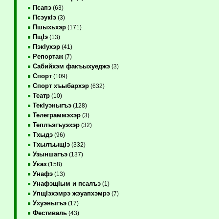
Псапэ
(63)
ПсэукIэ
(3)
Пшыхьхэр
(171)
ПщIэ
(13)
ПэкIухэр
(41)
Репортаж
(7)
Сабийхэм факъыхуеджэ
(3)
Спорт
(109)
Спорт хъыбархэр
(632)
Театр
(10)
ТекIуэныгъэ
(128)
Телеграммэхэр
(3)
Теплъэгъуэхэр
(32)
Тхыдэ
(96)
ТхылъыщIэ
(332)
Узыншагъэ
(137)
Указ
(158)
Унафэ
(13)
УнафэщIым и псалъэ
(1)
УпщIэхэмрэ жэуапхэмрэ
(7)
Ухуэныгъэ
(17)
Фестиваль
(43)