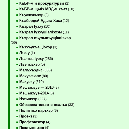
КъБР-м и прокуратурэм
(2)
КъБР-м щыIэ МВД-м къет
(18)
Къуажэхьхэр
(2)
Къэбэрдей Адыгэ Хасэ
(12)
Къэрал Iуэху
(10)
Къэрал IуэхущIапIэхэм
(11)
Къэрал къулыкъущIапIэхэр
(59)
КъэхъукъащIэхэр
(3)
ЛъэIу
(1)
Лъэпкъ Iуэху
(286)
Лъэпкъхэр
(5)
Малъхъэдис
(355)
Махуэгъэпс
(80)
Махуэку
(370)
Мэшыкъуэ — 2010
(9)
Мэшыкъуэ-2014
(5)
Нэтынхэр
(227)
Обозревателым и псалъэ
(33)
Политикэ партхэр
(9)
Проект
(3)
Профсоюзхэр
(4)
Псалъэжьхэр
(4)