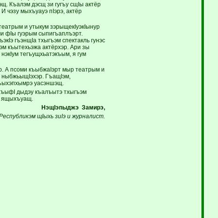
щ. Къалэм дэсщ зи гугъу сщIы актёр
И чэзу мыхъуауэ пIэрэ, актёр
еатрым и утыкум зэрыщекIуэкIынур
ми фIы гуэрым сыпигъаплъэрт.
пагъэкIэ гъэнщIа тхыгъэм спектакль гунэс
эм къытехьэжа актёрхэр. Ари зы
 нэкIум тегъущхьатэкъым, я гум
. А псоми къыбжаIэрт мыр театрым и
с ныбжьыщIэхэр. ГъащIэм,
 къыхэпхымрэ уасэншэщ.
эхъыфI дыдэу къалъытэ тхыгъэм
э ящыхъуащ.
НэщIэпыджэ Замирэ,
Республикэм щIыхь зиIэ и журналист.