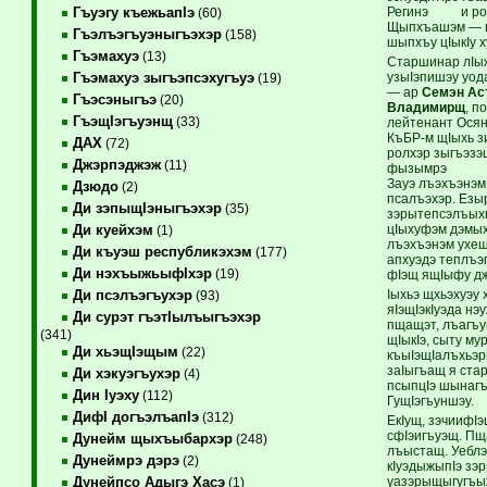
Регинэ и ролым
Гъуэгу къежьапIэ
(60)
Щыпхъашэм — пх
Гъэлъэгъуэныгъэхэр
(158)
шыпхъу цIыкIу х
Гъэмахуэ
(13)
Старшинар лIыж
узыIэпишэу уод
Гъэмахуэ зыгъэпсэхугъуэ
(19)
— ар
Семэн А
Гъэсэныгъэ
(20)
Владимирщ
, п
ГъэщIэгъуэнщ
(33)
лейтенант Осян
КъБР-м щIыхь зи
ДАХ
(72)
ролхэр зыгъэзэ
Джэрпэджэж
(11)
фызымрэ я щхь
Зауэ лъэхъэнэм
Дзюдо
(2)
псалъэхэр. Езы
Ди зэпыщIэныгъэхэр
(35)
зэрытепсэлъыхь
цIыхуфэм дэмых
Ди куейхэм
(1)
лъэхъэнэм ухеш
Ди къуэш республикэхэм
(177)
апхуэдэ теплъэг
Ди нэхъыжьыфIхэр
(19)
фIэщ ящIыфу дж
Iыхьэ щхьэхуэу 
Ди псэлъэгъухэр
(93)
яIэщIэкIуэда н
Ди сурэт гъэтIылъыгъэхэр
пщащэт, лъагъу
(341)
щIыкIэ, сыту м
Ди хьэщIэщым
(22)
къыIэщIалъхьэр
заIыгъащ я ста
Ди хэкуэгъухэр
(4)
псыпцIэ шынагъу
Дин Iуэху
(112)
ГущIэгъуншэу.
ДифI догъэлъапIэ
(312)
ЕкIущ, зэчиифIэ
сфIэигъуэщ. Пщ
Дунейм щыхъыбархэр
(248)
лъыстащ. Уеблэ
Дунеймрэ дэрэ
(2)
кIуэдыжыпIэ зэр
уазэрыщыгугъыж
Дунейпсо Адыгэ Хасэ
(1)