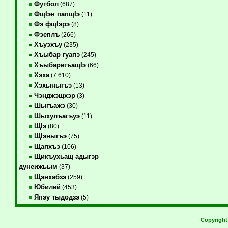
Футбол
(687)
ФщIэн папщIэ
(11)
Фэ фщIэрэ
(8)
Фэеплъ
(266)
Хъуэхъу
(235)
Хъыбар гуапэ
(245)
ХъыбарегъащIэ
(66)
Хэха
(7 610)
Хэхыныгъэ
(13)
Чэнджэщхэр
(3)
Шыгъажэ
(30)
Шыхулъагъуэ
(11)
ЩIэ
(80)
ЩIэныгъэ
(75)
Щапхъэ
(106)
Щикъухьащ адыгэр
дунеижьым
(37)
Щэнхабзэ
(259)
Юбилей
(453)
Япэу тыдодзэ
(5)
Copyrigh