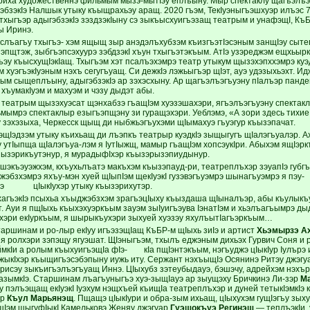
триха художественнэ фильмым мызэ-мытIэу еплъыну. Мыр спектаклу щагъэлъэ
эбзэкIэ Налшык утыку къыщрахьэу аращ. 2020 гъэм, ТекIуэныгъэшхуэр илъэс 7
тхыгъэр адыгэбзэкIэ зэздзэкIыну сэ зыкъысхуигъэзащ театрым и унафэщI, КъБ
ы Иринэ.
слъагъу тхыгъэ- хэм ящыщ зыр анэдэлъхубзэм къизгъэтIэсэным занщIэу сыте
ъэпщтэж, зыбгъэпсэхуурэ зэбдзэкI хъун тхыгъэтэкъым. АтIэ узэреджэм ещхьыр
эу къысхущIэкIащ. Тхыгъэм хэт псалъэхэмрэ театр утыкум щызэхэпххэмрэ куэд
м хуэгъэкIуэным нэхъ сегугъуащ. Си дежкIэ лэжьыгъэр щIэт, ауэ удэзыхьэхт. Ид
ым сыщеплъыну, адыгэбзэкIэ ар зэхэсхыну. Ар щагъэлъэгъуэну пIалъэр пандем
 хъумакIуэм и махуэм и чэзу дыдэт абы.
театрым щызэхуэсат щэнхабзэ гъащIэм хуэзэшахэри, ягъэлъэгъуэну спектаклы
мымрэ спектаклыр езыгъэпщэну зи гуращэхэри. Уеблэмэ, «А зори здесь тихи
 зэхэзыха, Черкесск щыщ ди ныбжьэгъухэми щIымахуэ гъуэгур къызэпачат.
щIэдзэм утыку къихьащ ди лъэпкъ театрыр куэдкIэ зыщыгугъ щIалэгъуалэр. Ах
у утIыпща щIалэгъуа-лэм я IутIыжщ, мамыр гъащIэм хопсэукIри. Абыхэм ящIэр
ъызэрикъутэнур, я мурадыфIхэр къызэрызэпиудынур.
шэкъэуэжхэм, кхъухьлъатэ макъхэм къызэпауд-ри, театреплъхэр зэуапIэ губг
джэбзхэмрэ яхъу-мэн хуей щIыпIэм щекIуэкI гузэвэгъуэмрэ шынагъуэмрэ
Iэ цIыкIухэр утыку къызэрихутэр.
хагъэкIэ псыхьа хъыджэбзхэм зрагъэцIыху къыздаша щIыналъэр, абы къулыкъ
 Ауи я пщIыхь къыхэхуэркъым зауэм зыIуигъэува IэнатIэм и хьэлъагъымрэ дыд
хэри екIуркъым, я шырыкъухэри зыхуей хуэзэу яхулъытIагъэркъым…
таршинам и ро-лыр екIуу игъэзэщIащ КъБР-м щIыхь зиIэ и артист
Хьэмырзэ А
я ролхэри зэпэщу ягуэшат. ЩIэныгъэм, тхылъ еджэным дихьэх Гурвич Соня и
ймкIи а ролым къыхуигъэщIа фIэ- кIа пщIэнтэкъым, нэгъуджэ цIыкIур Iулър
ыкIхэр къыщигъэсэбэпыну иужь иту. Сержант нэхъыщIэ Осянинэ Ритэу джэг
трисэу зыкъигъэлъэгъуащ Иннэ. ЦIыхубз зэтеубыдауэ, бэшэчу, адрейхэм нэхъ
зымкIэ. Старшинам лъагъуныгъэ хуэ-зыщIауэ ар зыущэху Бричкинэ Ли-зэр
Ма
 пэлъэщащ екIуэкI Iуэхум нэщхъей къищIа театреплъхэр и дуней тетыкIэмкIэ 
ар
Къул Марьянэщ
. Пщащэ цIыкIури и обра-зым ихьащ, цIыхухэм гущIэгъу зых
ащIэм щыгуфIыкI Камельковэ Женяу джэгуар
Гуэщокъуэ Регинэщ
— теплъэкIи, 