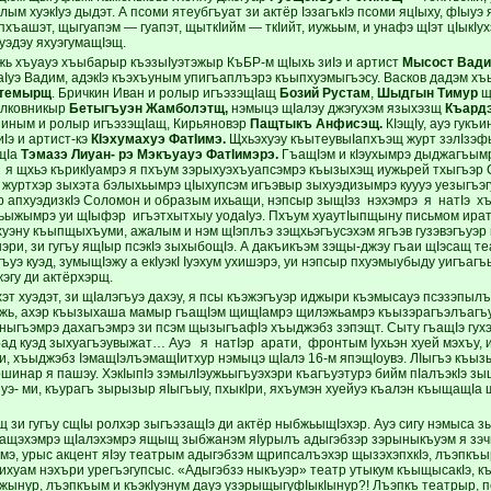
 хуэкIуэ дыдэт. А псоми ятеубгъуат зи актёр IэзагъкIэ псоми яцIыху, фIыуэ
ъашэт, щыгуапэм — гуапэт, щыткIийм — ткIийт, иужьым, и унафэ щIэт цIыкIух
уэдэу яхуэгумащIэщ.
ь хъуауэ хъыбарыр къэзыIуэтэжыр КъБР-м щIыхь зиIэ и артист
Мысост Вад
аIуэ Вадим, адэкIэ къэхъуным упигъаплъэрэ къыпхуэмыгъэсу. Васков дадэм хъ
стемырщ
. Бричкин Иван и ролыр игъэзэщIащ
Бозий Рустам
,
Шыдгын Тимур
щ
олковникыр
Бетыгъуэн Жамболэтщ,
нэмыцэ щIалэу джэгухэм языхэзщ
Къард
иным и ролыр игъэзэщIащ, Кирьяновэр
Пащтыкъ Анфисэщ.
КIэщIу, ауэ гукъ
Iэ и артист-кэ
КIэхумахуэ ФатIимэ.
Щхьэхуэу къытеувыIапхъэщ журт зэлIзэфы
щIа
Тэмазэ Лиуан- рэ Мэкъуауэ ФатIимэрэ.
ГъащIэм и кIэухымрэ дыджагъым
э кърикIуамрэ я пхъум зэрыхуэхъуапсэмрэ къызыхэщ иужьрей тхыгъэр С
 журтхэр зыхэта бэлыхьымрэ цIыхупсэм игъэвыр зыхуэдизымрэ куууэ уезыгъэ
р апхуэдизкIэ Соломон и образым ихьащи, нэпсыр зыщIэз нэхэмрэ я натIэ хъ
ыжымрэ уи щIыфэр игъэтхытхыу уодаIуэ. Пхъум хуаутIыпщыну письмом иратх
уэну къыпщыхъуми, ажалым и нэм щIэплъэ зэщхьэгъусэхэм ягъэв гузэвэгъуэр п
эри, зи гугъу ящIыр псэкIэ зыхыбощIэ. А дакъикъэм зэщы-джэу гъаи щIэсащ 
ъуэ куэд, зумыщIэжу а екIуэкI Iуэхум ухишэрэ, уи нэпсыр пхуэмыубыду уигъагъ
эгу ди актёрхэрщ.
хэт хуэдэт, зи щIалэгъуэ дахэу, я псы къэжэгъуэр иджыри къэмысауэ псэзэпы
эужь, ахэр къызыхаша мамыр гъащIэм щищIамрэ щилэжьамрэ къызэрагъэлъагъуэр
ныгъэмрэ дахагъэмрэ зи псэм щызыгъафIэ хъыджэбз зэпэщт. Сыту гъащIэ гухэ
урад куэд зыхуагъэувыжат… Ауэ я натIэр арати, фронтым Iухьэн хуей мэхъу,
и, хъыджэбз IэмащIэлъэмащIитхур нэмыцэ щIалэ 16-м япэщIоувэ. ЛIыгъэ къы
ршинар я пашэу. ХэкIыпIэ зэмылIэужьыгъуэхэри къагъуэтурэ бийм пIалъэкIэ з
э- ми, къурагъ зырызыр яIыгъыу, пхыкIри, яхъумэн хуейуэ къалэн къыщащIа щ
щ зи гугъу сщIы ролхэр зыгъэзащIэ ди актёр ныбжьыщIэхэр. Ауэ сигу нэмыса з
ащэхэмрэ щIалэхэмрэ ящыщ зыбжанэм яIурылъ адыгэбзэр зэрыныкъуэм я зэчи
мэ, урыс акцент яIэу театрым адыгэбзэм щрипсалъэхэр щызэхэпхкIэ, лъэпкъы
ихуам нэхъри урегъэгупсыс. «Адыгэбзэ ныкъуэр» театр утыкум къыщысакIэ, къ
ынур, лъэпкъым и къэкIуэнум дауэ узэрыщыгуфIыкIынур?! Лъэпкъ театрыр, п