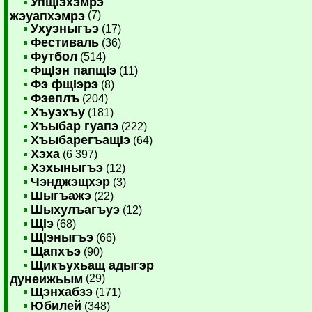
УпщIэхэмрэ
жэуапхэмрэ
(7)
Ухуэныгъэ
(17)
Фестиваль
(36)
Футбол
(514)
ФщIэн папщIэ
(11)
Фэ фщIэрэ
(8)
Фэеплъ
(204)
Хъуэхъу
(181)
Хъыбар гуапэ
(222)
ХъыбарегъащIэ
(64)
Хэха
(6 397)
Хэхыныгъэ
(12)
Чэнджэщхэр
(3)
Шыгъажэ
(22)
Шыхулъагъуэ
(12)
ЩIэ
(68)
ЩIэныгъэ
(66)
Щапхъэ
(90)
Щикъухьащ адыгэр
дунеижьым
(29)
Щэнхабзэ
(171)
Юбилей
(348)