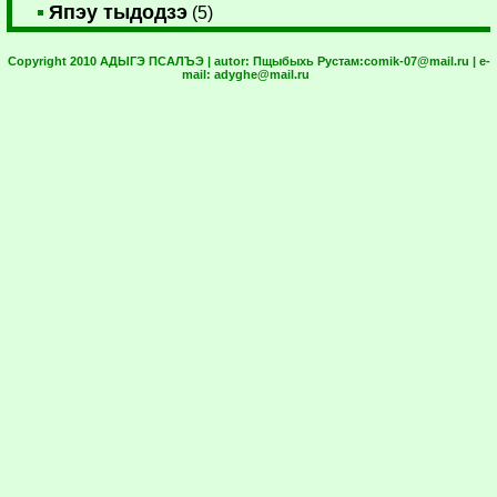
Япэу тыдодзэ
(5)
Copyright 2010 АДЫГЭ ПСАЛЪЭ | autor:
Пщыбыхь Рустам:
comik-07@mail.ru
| e-
mail:
adyghe@mail.ru