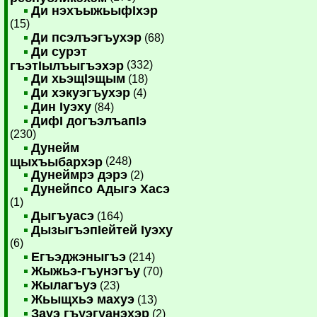
Ди нэхъыжьыфIхэр
(15)
Ди псэлъэгъухэр
(68)
Ди сурэт
гъэтIылъыгъэхэр
(332)
Ди хьэщIэщым
(18)
Ди хэкуэгъухэр
(4)
Дин Iуэху
(84)
ДифI догъэлъапIэ
(230)
Дунейм
щыхъыбархэр
(248)
Дунеймрэ дэрэ
(2)
Дунейпсо Адыгэ Хасэ
(1)
Дыгъуасэ
(164)
ДызыгъэпIейтей Iуэху
(6)
Егъэджэныгъэ
(214)
Жыжьэ-гъунэгъу
(70)
Жылагъуэ
(23)
Жьыщхьэ махуэ
(13)
Зауэ гъуэгуанэхэр
(2)