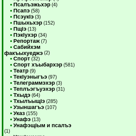
Псалъэжьхэр
(4)
Псапэ
(58)
ПсэукIэ
(3)
Пшыхьхэр
(152)
ПщIэ
(13)
ПэкIухэр
(34)
Репортаж
(7)
Сабийхэм
факъыхуеджэ
(2)
Спорт
(32)
Спорт хъыбархэр
(581)
Театр
(9)
ТекIуэныгъэ
(97)
Телеграммэхэр
(3)
Теплъэгъуэхэр
(31)
Тхыдэ
(64)
ТхылъыщIэ
(285)
Узыншагъэ
(107)
Указ
(155)
Унафэ
(13)
УнафэщIым и псалъэ
(1)