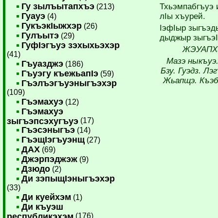
Гу зылъытапхъэ
Тхьэмпабгъуэ 
(213)
Гуауэ
лIы хъурей.
(4)
ГукъэкIыжхэр
(26)
IэфIыр зыгъэд
Гулъытэ
(29)
дыджыр зыгъэI
ГуфIэгъуэ зэхыхьэхэр
ЖЭУАПХ
(41)
Мазэ ныкъуэ.
Гъуазджэ
(186)
Бзу. Гуэдз. Лэ
Гъуэгу къежьапIэ
(59)
Жьапщэ. Къэ
Гъэлъэгъуэныгъэхэр
(109)
Гъэмахуэ
(12)
Гъэмахуэ
зыгъэпсэхугъуэ
(17)
Гъэсэныгъэ
(14)
ГъэщIэгъуэнщ
(27)
ДАХ
(69)
Джэрпэджэж
(9)
Дзюдо
(2)
Ди зэпыщIэныгъэхэр
(33)
Ди куейхэм
(1)
Ди къуэш
республикэхэм
(176)