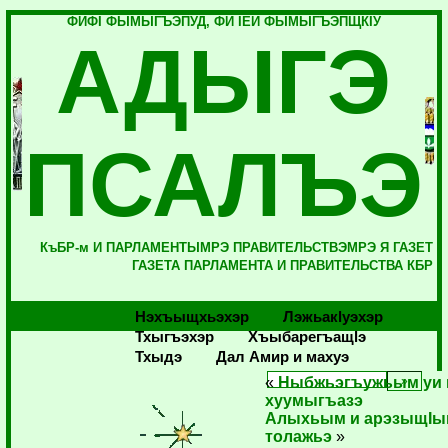
ФИФI ФЫМЫГЪЭПУД, ФИ IЕЙ ФЫМЫГЪЭПЩКIУ
АДЫГЭ
ПСАЛЪЭ
КъБР-м И ПАРЛАМЕНТЫМРЭ ПРАВИТЕЛЬСТВЭМРЭ Я ГАЗЕТ
ГАЗЕТА ПАРЛАМЕНТА И ПРАВИТЕЛЬСТВА КБР
Нэхъыщхьэхэр
Лэжьакlуэхэр
Тхыгъэхэр
Хъыбарегъащlэ
Тхыдэ
Дал Амир и махуэ
«
Ныбжьэгъужьым уи
хуумыгъазэ
Алыхьым и арэзыщI
толажьэ
»