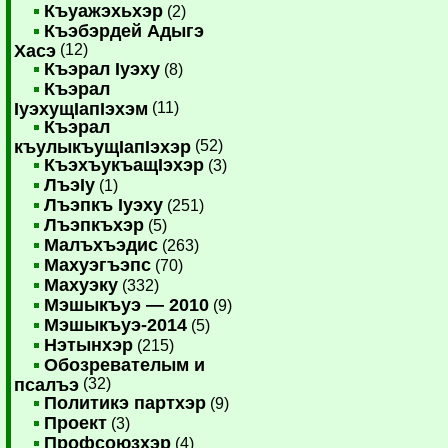
Къуажэхьхэр
(2)
Къэбэрдей Адыгэ
Хасэ
(12)
Къэрал Iуэху
(8)
Къэрал
IуэхущIапIэхэм
(11)
Къэрал
къулыкъущIапIэхэр
(52)
КъэхъукъащIэхэр
(3)
ЛъэIу
(1)
Лъэпкъ Iуэху
(251)
Лъэпкъхэр
(5)
Малъхъэдис
(263)
Махуэгъэпс
(70)
Махуэку
(332)
Мэшыкъуэ — 2010
(9)
Мэшыкъуэ-2014
(5)
Нэтынхэр
(215)
Обозревателым и
псалъэ
(32)
Политикэ партхэр
(9)
Проект
(3)
Профсоюзхэр
(4)