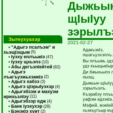
Дыжьы
щIыIуу
зэрылъ
Зытеухуахэр
2021-02-27
"Адыгэ псалъэм" и
АдакъэкIэ,
хьэщIэщым
(5)
пшагъуэхэплъ.
Iуэху еплъыкIэ
(47)
Вы плъыжь з
Iуэху щхьэпэ
(10)
удз къыщыкIы
Абы дегъэпIейтей
(82)
Адыгэ
Ди бжыхьыпэ л
лъагъуэжьхэмкIэ
(2)
пызщ.
Адыгэ хабзэ
(3)
Дыжьын щIыIу
Адыгэ цIэрыIуэхэр
(4)
зэрылъэлъ.
Адыгэбзэм и махуэм
Къэрабэу плъ
ирихьэлIэу
(11)
уафэм едзэкIа.
Адыгэбзэр ядж
(4)
Мэфий, мэкIий
Банк Iуэхухэр
(28)
хьэкъугъыр къ
БэнэкIэ хуит
(2)