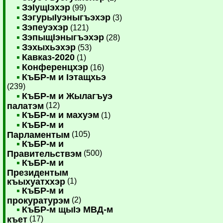
ЗэIущIэхэр
(99)
ЗэгурыIуэныгъэхэр
(3)
Зэпеуэхэр
(121)
ЗэпыщIэныгъэхэр
(28)
Зэхыхьэхэр
(53)
Кавказ-2020
(1)
Конференцхэр
(16)
КъБР-м и Iэтащхьэ
(239)
КъБР-м и Жылагъуэ
палатэм
(12)
КъБР-м и махуэм
(1)
КъБР-м и
Парламентым
(105)
КъБР-м и
Правительствэм
(500)
КъБР-м и
Президентым
къыхуатххэр
(1)
КъБР-м и
прокуратурэм
(2)
КъБР-м щыIэ МВД-м
къет
(17)