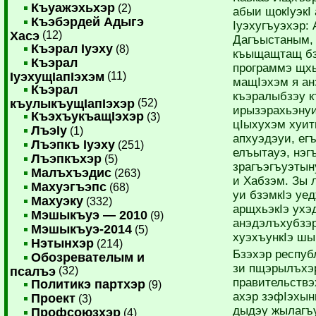
Къуажэхьхэр
(2)
абыи щокIуэкI
Къэбэрдей Адыгэ
Iуэхугъуэхэр:
Хасэ
(12)
Да­гъыстаным,
Къэрал Iуэху
(8)
къыщащтащ бзэ
Къэрал
программэ щхь
IуэхущIапIэхэм
(11)
мащIэ­хэм я а
Къэрал
къэралыбзэу к
къулыкъущIапIэхэр
(52)
ирызэрахьэнуи
КъэхъукъащIэхэр
(3)
цIыхухэм хуиты
ЛъэIу
(1)
апхуэдэуи, егъ
Лъэпкъ Iуэху
(251)
елъытауэ, нэ­
Лъэпкъхэр
(5)
зрагъэгъуэтын
Малъхъэдис
(263)
и Хабзэм. Зы 
Махуэгъэпс
(68)
уи бзэмкIэ уед
Махуэку
(332)
арщхьэкIэ ухэ
Мэшыкъуэ — 2010
(9)
анэдэлъхубзэр
Мэшыкъуэ-2014
(5)
хуэхъункIэ шы
Нэтынхэр
(214)
Бзэхэр респуб
Обозревателым и
зи пщэрылъхэр
псалъэ
(32)
правительствэ
Политикэ партхэр
(9)
ахэр зэфIэхын
Проект
(3)
дыдэу жылагъ
Профсоюзхэр
(4)