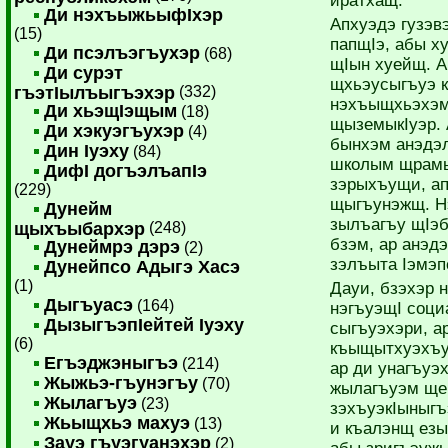
иратхащ.
Ди нэхъыжьыфIхэр
Апхуэдэ гузэв
(15)
папщIэ, абы х
Ди псэлъэгъухэр
(68)
щIын хуейщ. А
Ди сурэт
щхьэусыгъуэ к
гъэтIылъыгъэхэр
(332)
нэхъыщхьэхэм
Ди хьэщIэщым
(18)
щыземыкIуэр. 
Ди хэкуэгъухэр
(4)
бынхэм анэдэл
Дин Iуэху
(84)
школым щрамыг
ДифI догъэлъапIэ
зэрыхъущи, ап
(229)
щыгъунэжщ. Н
Дунейм
зылъагъу щIэб
щыхъыбархэр
(248)
бзэм, ар анэд
Дунеймрэ дэрэ
(2)
зэлъыта Iэ­мэ
Дунейпсо Адыгэ Хасэ
(1)
Дауи, бзэхэр 
Дыгъуасэ
(164)
нэгъуэщI соци
ДызыгъэпIейтей Iуэху
сыгъуэхэри, а
(6)
къыщытхуэхъу
Егъэджэныгъэ
(214)
ар ди унагъуэ
Жыжьэ-гъунэгъу
(70)
жыла­гъуэм ще
Жылагъуэ
(23)
зэхъуэкIыныгъ
Жьыщхьэ махуэ
(13)
и къалэнщ езы
Зауэ гъуэгуанэхэр
(2)