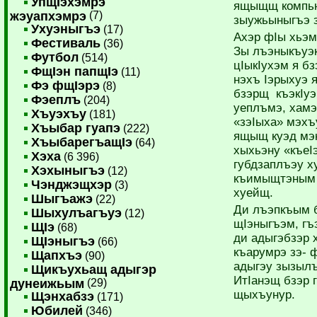
УпщIэхэмрэ
ящыщщ компью
жэуапхэмрэ
(7)
зыужьыныгъэ з
Ухуэныгъэ
(17)
Ахэр фIы хьэм
Фестиваль
(36)
Зы лъэныкъуэкI
Футбол
(514)
цIыкIухэм я бз
ФщIэн папщIэ
(11)
нэхъ Iэрыхуэ 
Фэ фщIэрэ
(8)
бзэрщ къэкIуэ
Фэеплъ
(204)
уеплъмэ, хамэ 
Хъуэхъу
(181)
«зэIыха» мэхъ
Хъыбар гуапэ
(222)
ящыщ куэд мэк
ХъыбарегъащIэ
(64)
хыхьэну «къеIэ
Хэха
(6 396)
губ­дзаплъэу 
Хэхыныгъэ
(12)
къимыщтэным и
Чэнджэщхэр
(3)
хуейщ.
Шыгъажэ
(22)
Ди лъэпкъым 
Шыхулъагъуэ
(12)
щIэныгъэм, гъ
ЩIэ
(68)
ди ады­гэбзэр 
ЩIэныгъэ
(66)
къарумрэ зэ­- 
Щапхъэ
(90)
адыгэу зызы­­
Щикъухьащ адыгэр
ИтIанэщ бзэр 
дунеижьым
(29)
щыхъунур.
Щэнхабзэ
(171)
Юбилей
(346)