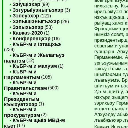
абы зригъэужь
ЗэIущIэхэр
(99)
нихьэсыну. Къ
ЗэгурыIуэныгъэхэр
(3)
иригъэкIуэкI п
Зэпеуэхэр
(121)
нэхъыщхьэщ. Аб
ЗэпыщIэныгъэхэр
(28)
рыIуащ хамэ к
Зэхыхьэхэр
(53)
Франджым щол
Кавказ-2020
(1)
нымкIэ совет,
Конференцхэр
(16)
президентырщ
КъБР-м и Iэтащхьэ
советым и ун
(239)
гуащэрщ. Ап­х
КъБР-м и Жылагъуэ
Германиеми. А
палатэм
(12)
зегъэужьыным
КъБР-м и махуэм
(1)
закъуэкъым, а
КъБР-м и
щIыпIэхэми гу
Парламентым
(105)
лъагъуэмэ, Бр
КъБР-м и
щIигъум илъэс
Правительствэм
(500)
2,5-м щIигъу,
КъБР-м и
нэхъри зыщегъэ
Президентым
зэрихьэу Герм
къыхуатххэр
(1)
м щегъэ­лажьэ
КъБР-м и
Апхуэдэу абых
прокуратурэм
(2)
КъБР-м щыIэ МВД-м
лъабжьэхэр лъ
къет
(17)
Кавказ Ищхъэр