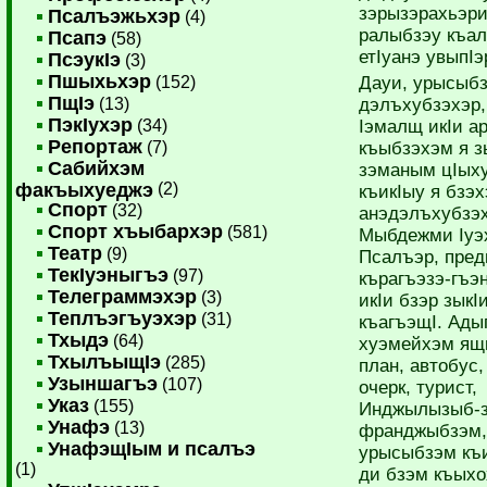
зэрызэрахьэри
Псалъэжьхэр
(4)
ралыбзэу къал
Псапэ
(58)
етIуанэ увыпIэ
ПсэукIэ
(3)
Пшыхьхэр
(152)
Дауи, урысыбз
ПщIэ
(13)
дэлъхубзэхэр,
ПэкIухэр
(34)
­Iэмалщ икIи а
Репортаж
(7)
къыб­зэхэм я 
Сабийхэм
зэманым цIых
факъыхуеджэ
(2)
къикIыу я бзэ
Спорт
(32)
анэдэлъхубзэх
Спорт хъыбархэр
(581)
Мыбдежми Iуэ­
Театр
(9)
Псалъэр, пред
ТекIуэныгъэ
(97)
кърагъэзэ-гъэ
Телеграммэхэр
(3)
икIи бзэр зык
Теплъэгъуэхэр
(31)
къагъэщI. Ады
Тхыдэ
(64)
хуэмейхэм ящы
ТхылъыщIэ
(285)
план, автобус,
Узыншагъэ
(107)
очерк, турист
Указ
(155)
Инджылызыб-зэ
Унафэ
(13)
франджыбзэм, 
УнафэщIым и псалъэ
урысыбзэм къи
(1)
ди бзэм къыхо