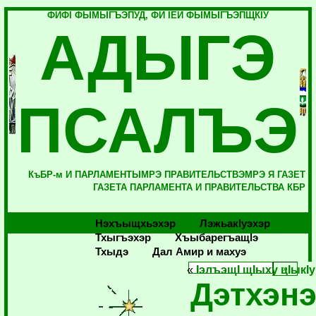
ФИФI ФЫМЫГЪЭПУД, ФИ IЕЙ ФЫМЫГЪЭПЩКIУ
АДЫГЭ
ПСАЛЪЭ
КъБР-м И ПАРЛАМЕНТЫМРЭ ПРАВИТЕЛЬСТВЭМРЭ Я ГАЗЕТ
ГАЗЕТА ПАРЛАМЕНТА И ПРАВИТЕЛЬСТВА КБР
Нэхъыщхьэхэр
Лэжьакlуэхэр
Тхыгъэхэр
Хъыбарегъащlэ
Тхыдэ
Дал Амир и махуэ
«
IэлъэщI щIыху цIыкIу
Дэтхэнэ