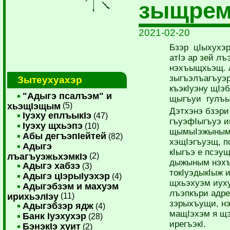
зыщрем
2021-02-20
Бзэр цIыхухэр
атIэ ар зей л
нэхъыщхьэщ. А
зыгъэлъагъуэр
Зытеухуахэр
къэ­кIуэну щI
"Адыгэ псалъэм" и
щыгъуи гулъы
хьэщIэщым
(5)
Дэтхэнэ бзэри
Iуэху еплъыкIэ
(47)
гъуэфIыгъуэ ин
Iуэху щхьэпэ
(10)
щымыIэжыным к
Абы дегъэпIейтей
(82)
хэ­щIэ­гъуэщ, 
Адыгэ
кIыгъэ е псэущ
лъагъуэжьхэмкIэ
(2)
дыжыным нэхъ
Адыгэ хабзэ
(3)
токIуэдыкIыж 
Адыгэ цIэрыIуэхэр
(4)
щхьэхуэм иуху
Адыгэбзэм и махуэм
лъэпкъри адр
ирихьэлIэу
(11)
зэрыхъущи, нэ
Адыгэбзэр ядж
(4)
мащIэхэм я щ
Банк Iуэхухэр
(28)
ирегъэкI.
БэнэкIэ хуит
(2)