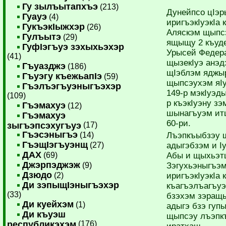
Гу зылъытапхъэ
(213)
Дунейпсо цIэ­р
Гуауэ
(4)
иригъэкIуэкIа
ГукъэкIыжхэр
(26)
Аляскэм щып­с
Гулъытэ
(29)
ящыщу 2 к­ъу
ГуфIэгъуэ зэхыхьэхэр
Урысей ­Феде
(41)
щызекIуэ анэд
Гъуазджэ
(186)
щIэблэм яджы
Гъуэгу къежьапIэ
(59)
щыпсэухэм яI
Гъэлъэгъуэныгъэхэр
149-р мэкIуэд
(109)
р къэкIуэну з
Гъэмахуэ
(12)
шынагъуэм итщ
Гъэмахуэ
60-ри.
зыгъэпсэхугъуэ
(17)
Гъэсэныгъэ
(14)
Лъэпкъыбзэу 
ГъэщIэгъуэнщ
(27)
адыгэбзэм и I
ДАХ
(69)
Абы и щыхьэтщ
Джэрпэджэж
(9)
Зэгухьэныгъэм
Дзюдо
(2)
иригъэкIуэкIа
Ди зэпыщIэныгъэхэр
къагъэлъагъуэ
(33)
бзэхэм зэращы
Ди куейхэм
(1)
адыгэ бзэ гу
Ди къуэш
щыпсэу лъэпк
республикэхэм
(176)