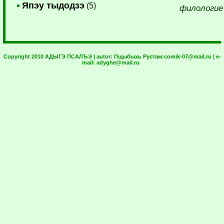
Япэу тыдодзэ
(5)
филологие
Copyright 2010 АДЫГЭ ПСАЛЪЭ | autor:
Пщыбыхь Рустам:
comik-07@mail.ru
| e-
mail:
adyghe@mail.ru