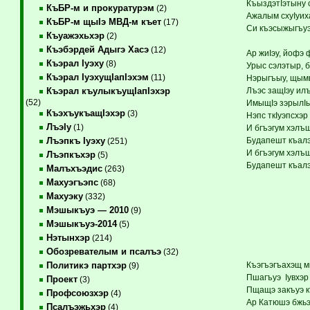
КъыздэтIэтыну с
КъБР-м и прокуратурэм
(2)
Ажалым схуIуиха
КъБР-м щыIэ МВД-м къет
(17)
Си къэсыжыгъуэ
Къуажэхьхэр
(2)
Къэбэрдей Адыгэ Хасэ
(12)
Ар жиIэу, йофэ 
Къэрал Iуэху
(8)
Урыс сэлэтыр, б
Къэрал IуэхущIапIэхэм
(11)
Нэрыгъыу, щым
Лъэс защIэу илъэ
Къэрал къулыкъущIапIэхэр
(52)
ИмыщIэ зэрылIы
КъэхъукъащIэхэр
(3)
Нэпс ткIуэпсхэр 
ЛъэIу
(1)
И бгъэгум хэлъ
Будапешт къалэ
Лъэпкъ Iуэху
(251)
И бгъэгум хэлъ
Лъэпкъхэр
(5)
Будапешт къалэ
Малъхъэдис
(263)
Махуэгъэпс
(68)
Махуэку
(332)
Мэшыкъуэ — 2010
(9)
Мэшыкъуэ-2014
(5)
Нэтынхэр
(214)
Обозревателым и псалъэ
(32)
Къэгъэгъахэщ м
Политикэ партхэр
(9)
Пшагъуэ Iувхэ
Проект
(3)
Пщащэ закъуэ к
Профсоюзхэр
(4)
Ар Катюшэ бжьэ
Псалъэжьхэр
(4)