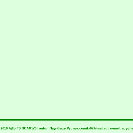
t 2010 АДЫГЭ ПСАЛЪЭ | autor:
Пщыбыхь Рустам:
comik-07@mail.ru
| e-mail:
adyghe