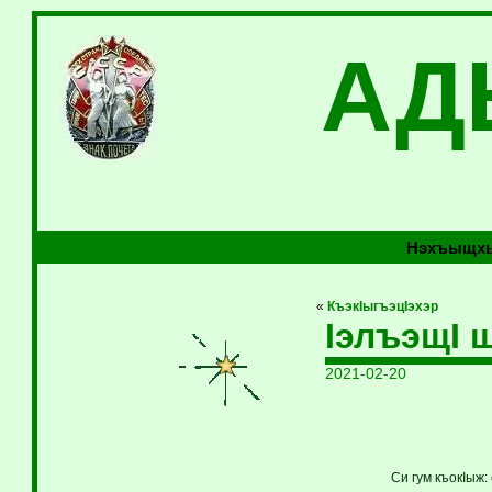
АД
Нэхъыщхь
«
КъэкIыгъэцIэхэр
IэлъэщI 
2021-02-20
Си гум къокIыж