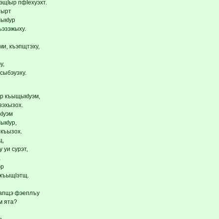
эщIыр пфIехуэхт.
тырт
IыкIур
ъэзэжыху.
и, къэпщтэху,
у,
сыбэуэху.
р къыщыкIуэм,
 зэхызох.
кIуэм
ыкIур,
 къызох.
щ,
 уи сурэт,
,
эр
 къыщIэтщ.
 дапщэ фэеплъу
м ята?