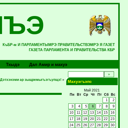
ЛЪЭ
КъБР-м И ПАРЛАМЕНТЫМРЭ ПРАВИТЕЛЬСТВЭМРЭ Я ГАЗЕТ
ГАЗЕТА ПАРЛАМЕНТА И ПРАВИТЕЛЬСТВА КБР
Тхыдэ
Дал Амир и махуэ
Дэтхэнэми ар зыщремыгъэгъупщэ!
»
Махуэгъэпс
Май 2021
Пн
Вт
Ср
Чт
Пт
Сб
Вс
1
2
3
4
5
6
7
8
9
10
11
12
13
14
15
16
17
18
19
20
21
22
23
24
25
26
27
28
29
30