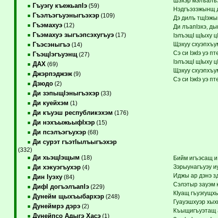
Шэхэр мэлъалъ
Гъуэгу къежьапIэ
(59)
Нэдгъэзэжынщ д
Гъэлъэгъуэныгъэхэр
(109)
Дэ дилъ тщIэжы
Гъэмахуэ
(12)
Ди лъапIэхэ, д
Гъэмахуэ зыгъэпсэхугъуэ
(17)
IэлъэщI щIыху ц
Щэхуу схуэпхъу
Гъэсэныгъэ
(14)
Сэ си IэкIэ уэ 
ГъэщIэгъуэнщ
(27)
IэлъэщI щIыху ц
ДАХ
(69)
Щэхуу схуэпхъу
Джэрпэджэж
(9)
Сэ си IэкIэ уэ 
Дзюдо
(2)
Ди зэпыщIэныгъэхэр
(33)
Ди куейхэм
(1)
Ди къуэш республикэхэм
(176)
Ди нэхъыжьыфIхэр
(15)
Ди псэлъэгъухэр
(68)
Ди сурэт гъэтIылъыгъэхэр
(332)
Ди хьэщIэщым
(18)
Бийм игъэсащ и
Зэрыунагъуэу и
Ди хэкуэгъухэр
(4)
Иджы ар дэнэ з
Дин Iуэху
(84)
Сэлэтыр зауэм 
ДифI догъэлъапIэ
(229)
КIуащ гъуэгущх
Дунейм щыхъыбархэр
(248)
Гуауэшхуэр хыхь
Дунеймрэ дэрэ
(2)
Къыщигъуэтащ 
Дунейпсо Адыгэ Хасэ
(1)