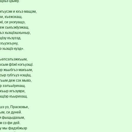
щхьэ цIыкIу.
ъусэм и кхъэ мащэм,
Iри, къежэхащ.
I, си унэгуащэ,
деж сыкъэкIуэжащ.
ъэ хьэщIэшхыныр,
Iэу къэузэд.
ехъуэхъуну,
э хьэщIэ куэд».
къепсэлъэжкъым,
сым фIэкI нэгъуэщI.
р жьыбгъэ макъым,
ыр губгъуэ нэщIщ.
гъым деж сэх мывэ,
эр зэлъыIуихащ.
къыр игъэуври,
ащIэр къырихащ.
э уэ, Прасковье,
м, си дуней.
эм фыщыдахым,
 сэ фи дей.
эу мы фадэбжьэр