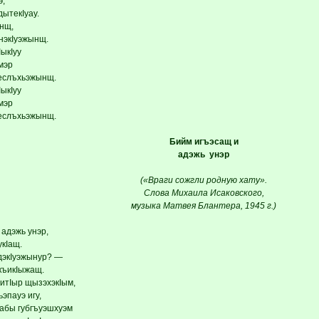
э,
ытекIуау.
нщ,
ынэкIуэжынщ.
IыкIуу
мэр
птеслъхьэжынщ.
IыкIуу
мэр
птеслъхьэжынщ.
Бийм игъэсащ и
адэжь унэр
(«Враги сожгли родную хату».
Слова Михаила Исаковского,
музыка Матвея Блантера, 1945 г.)
 адэжь унэр,
укIащ.
дэкIуэжынур? —
къикIыжащ.
ьитIыр щызэхэкIым,
эпауэ игу,
абы губгъуэшхуэм