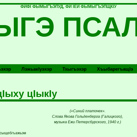
ФИФI ФЫМЫГЪЭПУД, ФИ IЕЙ ФЫМЫГЪЭПЩКIУ
ЫГЭ ПСА
эхэр
Лэжьакlуэхэр
Тхыгъэхэр
Хъыбарегъащlэ
щIыху цIыкIу
(«Синий платочек».
Слова Якова Гольденберга (Галицкого),
музыка Ежи Петерсбурского, 1940 г.)
: сыщебгъажьэм