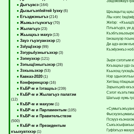
ЗэщIэкIэжауэ Iуа
Дыгъуасэ
(164)
ДызыгъэпIейтей Iуэху
(6)
Щхьэщытщ щхьэг
Егъэджэныгъэ
(214)
ЛIы нэпс IэщIэк
ЖеIэр: «КъыщIэк
Жыжьэ-гъунэгъу
(70)
Плъагъурэ, уи 
Жылагъуэ
(23)
Къэбгъэхьэзырк
Жьыщхьэ махуэ
(13)
Iэнэшхуэр псынщ
Зауэ гъуэгуанэхэр
(2)
Ди адэ-анэм къ
ЗэIущIэхэр
(99)
КъэкIуэнкъэ ноб
ЗэгурыIуэныгъэхэр
(3)
Зэпеуэхэр
(121)
Зыри сэлэтым 
ЗэпыщIэныгъэхэр
(28)
Кхъащхьэ удз сы
Зэхыхьэхэр
(53)
Къыхощ гухэщIы
Нэр здынэплъыс
Кавказ-2020
(1)
ХитIащ пIэщхьа
Конференцхэр
(16)
ЗэрыхъукIэ кхъ
КъБР-м и Iэтащхьэ
(239)
Сэлэт къэлътма
КъБР-м и Жылагъуэ палатэм
Шагъыр хужь гу
(12)
КъБР-м и махуэм
(1)
«Сумыгъэкъуанш
КъБР-м и Парламентым
(105)
Фысхуэхъумакъы
КъБР-м и Правительствэм
Псэууэ къэнах
(500)
Сыкъэсыфакъым
КъБР-м и Президентым
ГуфIэгъуэ маху
къыхуатххэр
(1)