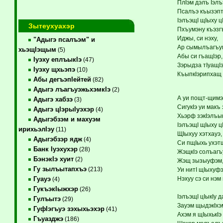
ПлIэм дэлъ Iэлъ
Псалъэ къызэп
IэлъэщI щIыху ц
Зытеухуахэр
Пхъумэну къэзг
Иджы, си нэху,
"Адыгэ псалъэм" и
Ар сымылъагъум
хьэщIэщым
(5)
Абы си гъащIэр,
Iуэху еплъыкIэ
(47)
Зэрыдза тIуащIэ
Iуэху щхьэпэ
(10)
КъыпкIэрипхащ 
Абы дегъэпIейтей
(82)
Адыгэ лъагъуэжьхэмкIэ
(2)
А уи пощт-щимэ
Адыгэ хабзэ
(3)
СигукIэ уи макъ
Адыгэ цIэрыIуэхэр
(4)
Хьэрф зэкIэлъы
Адыгэбзэм и махуэм
IэлъэщI щIыху цI
ирихьэлIэу
(11)
ЩIыхуу хэтхауэ,
Адыгэбзэр ядж
(4)
Си пщIыхь ухэт
Банк Iуэхухэр
(28)
ЖэщкIэ солъагъу
БэнэкIэ хуит
(2)
Жэщ зызыуфэм
Гу зылъытапхъэ
(213)
Уи нитI щIыхуф
Нэхуу сэ си нэм
Гуауэ
(4)
ГукъэкIыжхэр
(26)
IэлъэщI цIыкIу
Гулъытэ
(29)
Зауэм щыдэкIхэ
ГуфIэгъуэ зэхыхьэхэр
(41)
Ахэм я щIыхькIэ
Гъуазджэ
(186)