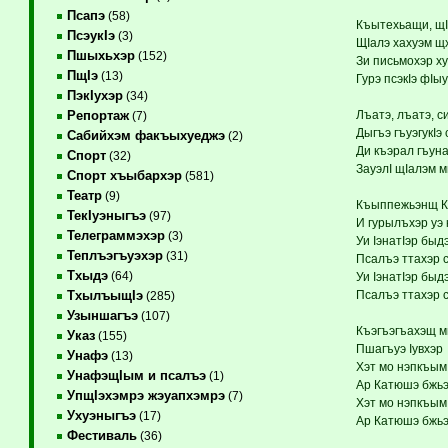
Псапэ
(58)
Къытехьащи, щI
ПсэукIэ
(3)
ЩIалэ хахуэм щх
Пшыхьхэр
(152)
Зи письмохэр х
ПщIэ
(13)
Гурэ псэкIэ фIы
ПэкIухэр
(34)
Лъатэ, лъатэ, с
Репортаж
(7)
Дыгъэ гъуэгукIэ 
Сабийхэм факъыхуеджэ
(2)
Ди къэрал гъун
Спорт
(32)
ЗауэлI щIалэм м
Спорт хъыбархэр
(581)
Театр
(9)
Къыппежьэнщ Ка
ТекIуэныгъэ
(97)
И гурылъхэр уэ
Телеграммэхэр
(3)
Уи IэнатIэр быд
Теплъэгъуэхэр
(31)
Псалъэ ттахэр 
Тхыдэ
(64)
Уи IэнатIэр быд
Псалъэ ттахэр 
ТхылъыщIэ
(285)
Узыншагъэ
(107)
Къэгъэгъахэщ м
Указ
(155)
Пшагъуэ Iувхэ
Унафэ
(13)
Хэт мо нэпкъы
УнафэщIым и псалъэ
(1)
Ар Катюшэ бжьэ
УпщIэхэмрэ жэуапхэмрэ
(7)
Хэт мо нэпкъы
Ухуэныгъэ
(17)
Ар Катюшэ бжьэ
Фестиваль
(36)