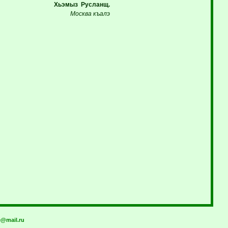
Хьэмыз Русланщ.
Москва къалэ
@mail.ru