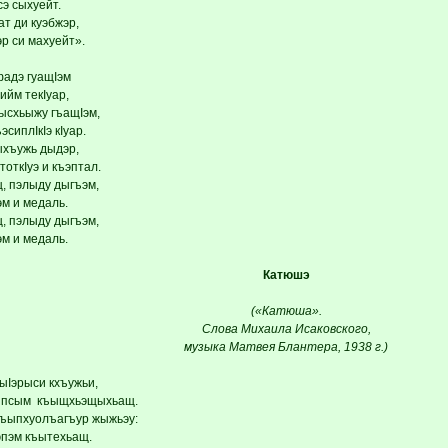
э сыхуейт.
т ди куэбжэр,
р си махуейт».
фадэ гуащIэм
ийм текIуар,
ысхьыжу гъащIэм,
сиплIкIэ кIуар.
хъужь дыдэр,
тоткIуэ и къэптал.
щ, пэлыду дыгъэм,
м и медаль.
щ, пэлыду дыгъэм,
м и медаль.
Катюшэ
(«Катюша».
Слова Михаила Исаковского,
музыка Матвея Блантера, 1938 г.)
ыIэрыси кхъужьи,
р псым къыщхьэщыхьащ.
ъыпхуолъагъур жыжьэу:
пэм къытехьащ.