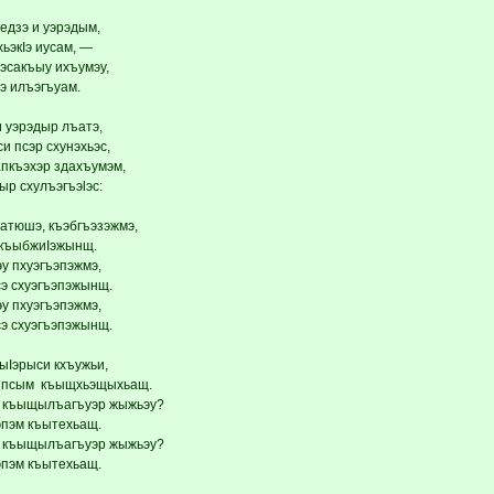
едзэ и уэрэдым,
ьэкIэ иусам, —
уэсакъыу ихъумэу,
уэ илъэгъуам.
и уэрэдыр лъатэ,
си псэр схунэхьэс,
апкъэхэр здахъумэм,
ыр схулъэгъэlэс:
тюшэ, къэбгъэзэжмэ,
 къыбжиIэжынщ.
эу пхуэгъэпэжмэ,
сэ схуэгъэпэжынщ.
эу пхуэгъэпэжмэ,
сэ схуэгъэпэжынщ.
ыIэрыси кхъужьи,
р псым къыщхьэщыхьащ.
м къыщылъагъуэр жыжьэу?
пэм къытехьащ.
м къыщылъагъуэр жыжьэу?
пэм къытехьащ.