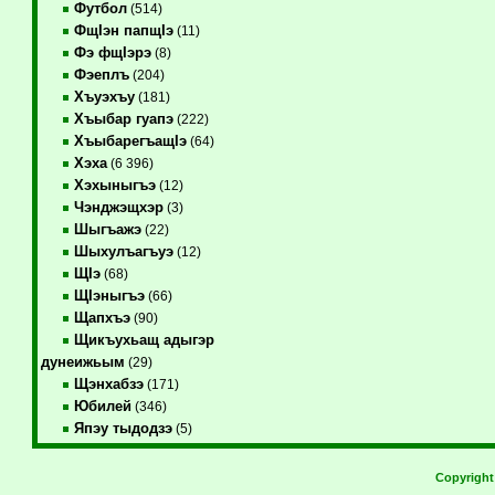
Футбол
(514)
ФщIэн папщIэ
(11)
Фэ фщIэрэ
(8)
Фэеплъ
(204)
Хъуэхъу
(181)
Хъыбар гуапэ
(222)
ХъыбарегъащIэ
(64)
Хэха
(6 396)
Хэхыныгъэ
(12)
Чэнджэщхэр
(3)
Шыгъажэ
(22)
Шыхулъагъуэ
(12)
ЩIэ
(68)
ЩIэныгъэ
(66)
Щапхъэ
(90)
Щикъухьащ адыгэр
дунеижьым
(29)
Щэнхабзэ
(171)
Юбилей
(346)
Япэу тыдодзэ
(5)
Copyrigh