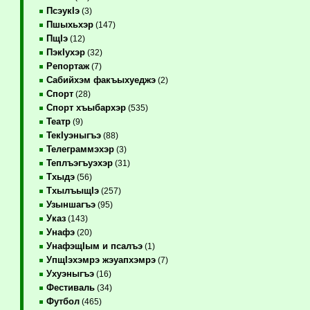
ПсэукIэ
(3)
Пшыхьхэр
(147)
ПщIэ
(12)
ПэкIухэр
(32)
Репортаж
(7)
Сабийхэм факъыхуеджэ
(2)
Спорт
(28)
Спорт хъыбархэр
(535)
Театр
(9)
ТекIуэныгъэ
(88)
Телеграммэхэр
(3)
Теплъэгъуэхэр
(31)
Тхыдэ
(56)
ТхылъыщIэ
(257)
Узыншагъэ
(95)
Указ
(143)
Унафэ
(20)
УнафэщIым и псалъэ
(1)
УпщIэхэмрэ жэуапхэмрэ
(7)
Ухуэныгъэ
(16)
Фестиваль
(34)
Футбол
(465)