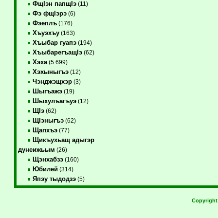
ФщIэн папщIэ
(11)
Фэ фщIэрэ
(6)
Фэеплъ
(176)
Хъуэхъу
(163)
Хъыбар гуапэ
(194)
ХъыбарегъащIэ
(62)
Хэха
(5 699)
Хэхыныгъэ
(12)
Чэнджэщхэр
(3)
Шыгъажэ
(19)
Шыхулъагъуэ
(12)
ЩIэ
(62)
ЩIэныгъэ
(62)
Щапхъэ
(77)
Щикъухьащ адыгэр
дунеижьым
(26)
Щэнхабзэ
(160)
Юбилей
(314)
Япэу тыдодзэ
(5)
Copyrigh