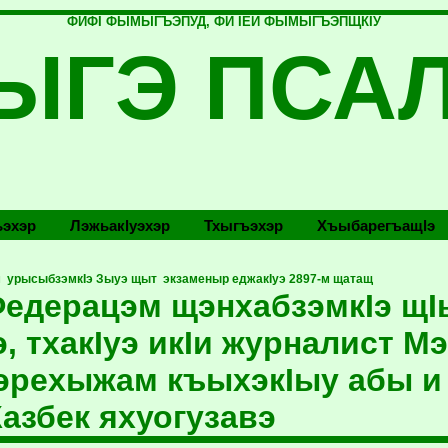
ФИФI ФЫМЫГЪЭПУД, ФИ IЕЙ ФЫМЫГЪЭПЩКIУ
ЫГЭ ПСА
эхэр
Лэжьакlуэхэр
Тхыгъэхэр
Хъыбарегъащlэ
урысыбзэмкIэ Зыуэ щыт экзаменыр еджакIуэ 2897-м щатащ
едерацэм щэнхабзэмкIэ щIы
э, тхакIуэ икIи журналист 
эрехыжам къыхэкIыу абы и
Казбек яхуогузавэ