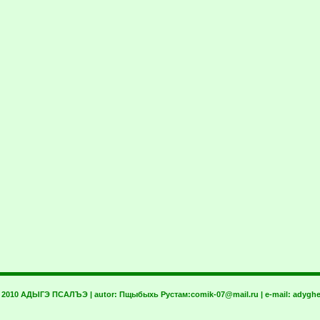
t 2010 АДЫГЭ ПСАЛЪЭ | autor:
Пщыбыхь Рустам:
comik-07@mail.ru
| e-mail:
adyghe