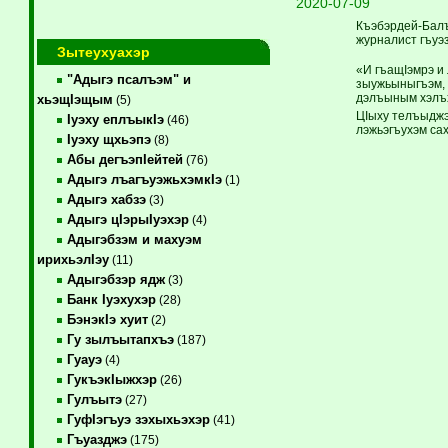
2020-07-09
Къэбэрдей-Балък
журналист гъуэз
Зытеухуахэр
«И гъащIэмрэ и
"Адыгэ псалъэм" и
зыужьыныгъэм, 
дэлъыным хэлъ
хьэщIэщым
(5)
ЦIыху телъыджэм
Iуэху еплъыкIэ
(46)
лэжьэгъухэм са
Iуэху щхьэпэ
(8)
Абы дегъэпIейтей
(76)
Адыгэ лъагъуэжьхэмкIэ
(1)
Адыгэ хабзэ
(3)
Адыгэ цIэрыIуэхэр
(4)
Адыгэбзэм и махуэм
ирихьэлIэу
(11)
Адыгэбзэр ядж
(3)
Банк Iуэхухэр
(28)
БэнэкIэ хуит
(2)
Гу зылъытапхъэ
(187)
Гуауэ
(4)
ГукъэкIыжхэр
(26)
Гулъытэ
(27)
ГуфIэгъуэ зэхыхьэхэр
(41)
Гъуазджэ
(175)