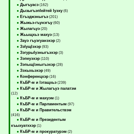
Дыгъуасэ
(162)
ДызыгъэпIейтей Iуэху
(6)
Егъэджэныгъэ
(201)
Жыжьэ-гъунэгъу
(60)
Жылагъуэ
(20)
Жьыщхьэ махуэ
(13)
Зауэ гъуэгуанэхэр
(2)
ЗэIущIэхэр
(93)
ЗэгурыIуэныгъэхэр
(3)
Зэпеуэхэр
(110)
ЗэпыщIэныгъэхэр
(28)
Зэхыхьэхэр
(49)
Конференцхэр
(16)
КъБР-м и Iэтащхьэ
(239)
КъБР-м и Жылагъуэ палатэм
(12)
КъБР-м и махуэм
(1)
КъБР-м и Парламентым
(97)
КъБР-м и Правительствэм
(416)
КъБР-м и Президентым
къыхуатххэр
(1)
КъБР-м и прокуратурэм
(2)