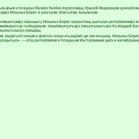
ъэрым и Iэтащхьэ КIуэкIуэ Казбек яхуэгузэващ Урысей Федерацэм щэнхабзэмкIэ 
эджэ Мэзыхьэ Борис и унагъуэм, благъэхэм, Iыхьлыхэм.
 лэжьыгъэмрэ зэрыщыту Мэзыхьэ Борис хуиунэтIащ щалъхуа республикэмрэ к
мамырыгъэр гъэбыдэным, зэныбжьэгъугъэрэ зэкъуэтыныгъэрэ Къэбэрдей-Бал
хьэныгъэшхуэ хуищIащ.
, IэщIагъэлI нэсым и фэеплъ нэхур игъащIэкIэ ди гум илъынщ. Мэзыхьэ Борис
хуощыгъуэ», — итщ республикэм и Iэтащхьэм Инстаграмым щиIэ и напэкIуэцIым