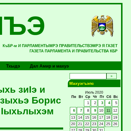
ЛЪЭ
КъБР-м И ПАРЛАМЕНТЫМРЭ ПРАВИТЕЛЬСТВЭМРЭ Я ГАЗЕТ
ГАЗЕТА ПАРЛАМЕНТА И ПРАВИТЕЛЬСТВА КБР
Тхыдэ
Дал Амир и махуэ
Махуэгъэпс
хь зиIэ и
Июль 2020
Мэзыхьэ Борис
Пн
Вт
Ср
Чт
Пт
Сб
Вс
1
2
3
4
5
 Iыхьлыхэм
6
7
8
9
10
11
12
13
14
15
16
17
18
19
20
21
22
23
24
25
26
27
28
29
30
31