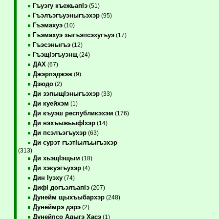
Гъуэгу къежьапIэ
(51)
Гъэлъэгъуэныгъэхэр
(95)
Гъэмахуэ
(10)
Гъэмахуэ зыгъэпсэхугъуэ
(17)
Гъэсэныгъэ
(12)
ГъэщIэгъуэнщ
(24)
ДАХ
(67)
Джэрпэджэж
(9)
Дзюдо
(2)
Ди зэпыщIэныгъэхэр
(33)
Ди куейхэм
(1)
Ди къуэш республикэхэм
(176)
Ди нэхъыжьыфIхэр
(14)
Ди псэлъэгъухэр
(63)
Ди сурэт гъэтIылъыгъэхэр
(313)
Ди хьэщIэщым
(18)
Ди хэкуэгъухэр
(4)
Дин Iуэху
(74)
ДифI догъэлъапIэ
(207)
Дунейм щыхъыбархэр
(248)
Дунеймрэ дэрэ
(2)
Дунейпсо Адыгэ Хасэ
(1)