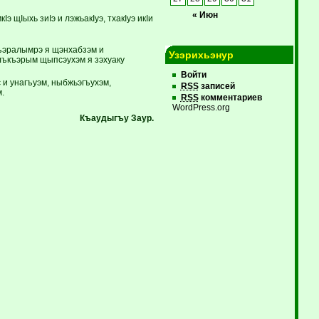
« Июн
щIыхь зиIэ и лэжьакIуэ, тхакIуэ икIи
ъэралымрэ я щэнхабзэм и
Узэрихьэнур
ъкъэрым щыпсэухэм я зэхуаку
Войти
 и унагъуэм, ныбжьэгъухэм,
RSS
записей
.
RSS
комментариев
WordPress.org
Къаудыгъу Заур.