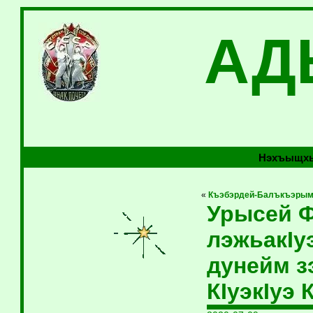
АД
Нэхъыщхь
«
Къэбэрдей-Балъкъэрым 
Урысей Ф
лэжьакIу
дунейм з
КIуэкIуэ 