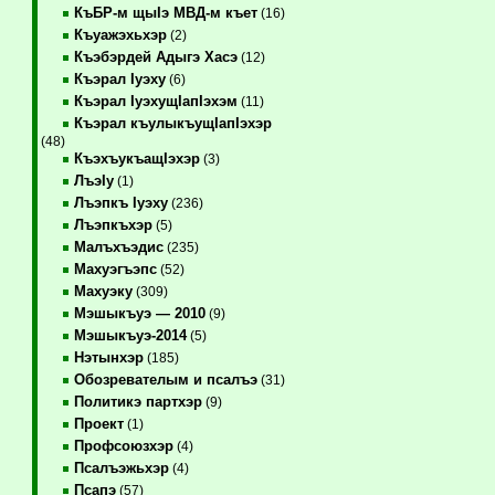
КъБР-м щыIэ МВД-м къет
(16)
Къуажэхьхэр
(2)
Къэбэрдей Адыгэ Хасэ
(12)
Къэрал Iуэху
(6)
Къэрал IуэхущIапIэхэм
(11)
Къэрал къулыкъущIапIэхэр
(48)
КъэхъукъащIэхэр
(3)
ЛъэIу
(1)
Лъэпкъ Iуэху
(236)
Лъэпкъхэр
(5)
Малъхъэдис
(235)
Махуэгъэпс
(52)
Махуэку
(309)
Мэшыкъуэ — 2010
(9)
Мэшыкъуэ-2014
(5)
Нэтынхэр
(185)
Обозревателым и псалъэ
(31)
Политикэ партхэр
(9)
Проект
(1)
Профсоюзхэр
(4)
Псалъэжьхэр
(4)
Псапэ
(57)