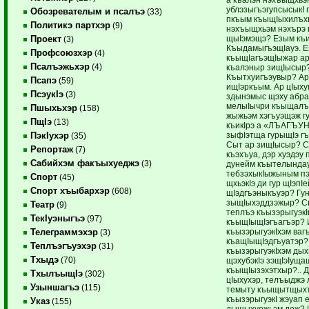
ублэзыгъэгупсысыкI г
Обозревателым и псалъэ
(33)
пкъым къыщIыхилъхь
Политикэ партхэр
(9)
нэхъыщхьэм нэхърэ
щыIэмэщэ? Езым къи
Проект
(3)
КъыдамыгъэщIауэ. 
Профсоюзхэр
(4)
къыщIагъэщIыжар ар
Псалъэжьхэр
(4)
къалэныр зищIысыр
Къытхуигъэувыр? Ар
Псапэ
(59)
ищIэркъым. Ар цIых
ПсэукIэ
(3)
здынэмыс щэху абра
мелыIычри къыщалъ
Пшыхьхэр
(158)
жыжьэм хэгъуэщэж г
ПщIэ
(13)
къикIрэ а «ЛЪАГЪ
зыфIэтща гурыщIэ г
ПэкIухэр
(35)
Сыт ар зищIысыр? С
Репортаж
(7)
къэхъуа, дэр хуэдэу п
Сабийхэм факъыхуеджэ
(3)
дунейм къытелында
тебзэхыкIыжыным пэ
Спорт
(45)
щхьэкIэ ди гур щIэпI
Спорт хъыбархэр
(608)
щIэдгъэныкъуэр? Гу
зыщIыхэддзэжыр? С
Театр
(9)
теплъэ къызэрыгуэкI
ТекIуэныгъэ
(97)
къыщIыщIэгъагъэр? 
къызэрыгуэкIхэм ваг
Телеграммэхэр
(3)
къащIыщIэдгъуатэр?
Теплъэгъуэхэр
(31)
къызэрыгуэкIхэм дых
Тхыдэ
(70)
щэхубэкIэ зэщIэIущ
къыщIызэхэтхыр?.. 
ТхылъыщIэ
(302)
цIыхухэр, телъыджэ
Узыншагъэ
(115)
темыту къыщытщыхъ
къызэрыгуэкI жэуап 
Указ
(155)
дыщыхуежьэм деж?