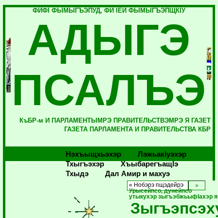
ФИФI ФЫМЫГЪЭПУД, ФИ IЕЙ ФЫМЫГЪЭПЩКIУ
АДЫГЭ
ПСАЛЪЭ
КъБР-м И ПАРЛАМЕНТЫМРЭ ПРАВИТЕЛЬСТВЭМРЭ Я ГАЗЕТ
ГАЗЕТА ПАРЛАМЕНТА И ПРАВИТЕЛЬСТВА КБР
Нэхъыщхьэхэр
Лэжьакlуэхэр
Тхыгъэхэр
Хъыбарегъащlэ
Тхыдэ
Дал Амир и махуэ
« Нобэрэ пщэдейрэ
Урысейпсо, дунейпсо
утыкухэр зыгъэбжьыфIахэр я
Зыгъэпсэх