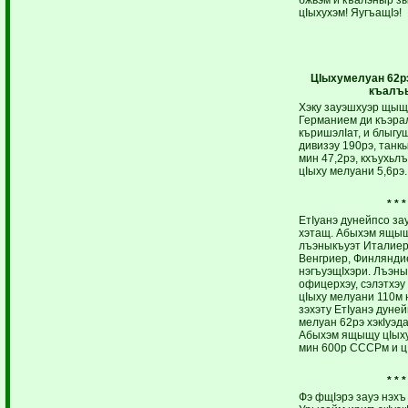
цIыхухэм! ЯугъащIэ!
ЦIыхумелуан 62р
къалъ
Хэку зауэшхуэр щыщ
Германием ди къэра
къришэлIат, и блыгущ
дивизэу 190рэ, танкы
мин 47,2рэ, кхъухьлъ
цIыху мелуани 5,6рэ.
* * *
ЕтIуанэ дунейпсо за
хэтащ. Абыхэм ящы
лъэныкъуэт Италиер
Венгриер, Финлянди
нэгъуэщIхэри. Лъэны
офицерхэу, сэлэтхэу
цIыху мелуани 110м 
зэхэту ЕтIуанэ дуней
мелуан 62рэ хэкIуэд
Абыхэм ящыщу цIыху
мин 600р СССРм и цI
* * *
Фэ фщIэрэ зауэ нэхъ