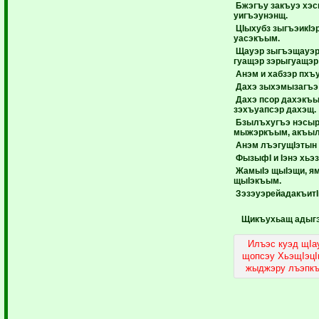
Бжэгъу закъуэ хэ
уигъэунэнщ.
ЦIыхубз зыгъэикIэ
уасэкъым.
Щауэр зыгъэщауэр
гуащэр зэрыгуащэр
Анэм и хабзэр пхъ
Дахэ зыхэмызагъэ
Дахэ псор дахэкъы
зэхъуапсэр дахэщ.
Бзылъхугъэ нэсыр
мыжэркъым, акъыл 
Анэм лъэгущIэтын 
ФызыфI и Iэнэ хьэ
ЖамыIэ щыIэщи, я
щыIэкъым.
ЗэзэуэрейадакъитI
Щикъухьащ адыг
Илъэс куэд щIа
щопсэу ХьэщIэцI
жыджэру лъэпкъ