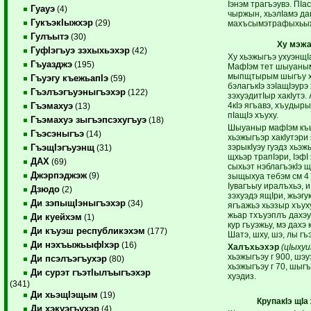
Iэнэм трагъэувэ. ПIас
Гуауэ
(4)
чыржын, хьэлIамэ да
ГукъэкIыжхэр
(29)
махъсымэтрафыхьы
Гулъытэ
(30)
Ху мэж
ГуфIэгъуэ зэхыхьэхэр
(42)
Ху хьэжыгъэ ухуэнщIа
Гъуазджэ
(195)
МафIэм тет шыуаным
мыпщтырым шыгъу х
Гъуэгу къежьапIэ
(59)
бэлагъкIэ зэIащIэурэ
Гъэлъэгъуэныгъэхэр
(122)
зэхуэдитIыр хакIутэ.
4кIэ ягъавэ, хъудыр
Гъэмахуэ
(13)
пIащIэ хъуху.
Гъэмахуэ зыгъэпсэхугъуэ
(18)
Шыуаныр мафIэм къ
Гъэсэныгъэ
(14)
хьэжыгъэр хакIутэри
зэрыкIуэу гуэдз хьэж
ГъэщIэгъуэнщ
(31)
щхьэр трапIэри, IэфI
ДАХ
(69)
сыхьэт нэблагъэкIэ 
Джэрпэджэж
(9)
зыщыхуа тебэм см 4 
Iувагъыу иралъхьэ, 
Дзюдо
(2)
зэхуэдэ ящIри, жьэгук
Ди зэпыщIэныгъэхэр
(34)
ягъажьэ хьэзыр хъух
жьар тхъуэплъ дахэу
Ди куейхэм
(1)
кур гъуэжьу, мэ дах
Ди къуэш республикэхэм
(177)
Шатэ, шху, шэ, лы гъ
Ди нэхъыжьыфIхэр
(16)
Халъхьэхэр
(цI
ыхуи
хьэжыгъэу г 900, шэуэ
Ди псэлъэгъухэр
(80)
хьэжыгъэу г 70, шыг
Ди сурэт гъэтIылъыгъэхэр
хуэдиз.
(341)
Ди хьэщIэщым
(19)
КрупакIэ щI
Ди хэкуэгъухэр
(4)