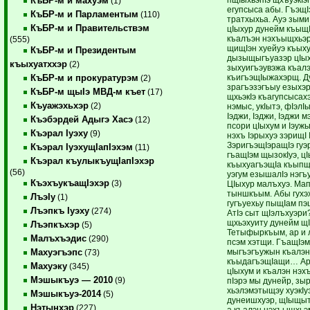
КъБР-м и махуэм
(1)
егупсыса абы. ГъэщI
КъБР-м и Парламентым
(110)
тратхыхьа. Ауэ зым
КъБР-м и Правительствэм
цIыхур дунейм къыщI
къалъэн нэхъыщхьэр
(555)
щищIэн хуейуэ къыху
КъБР-м и Президентым
дызыщыгъуазэр цIы
къыхуатххэр
(2)
зыхуигъэувэжа къал
къигъэщIыжахэрщ. Д
КъБР-м и прокуратурэм
(2)
зрагъэзэгъыу езыхэ
КъБР-м щыIэ МВД-м къет
(17)
щхьэкIэ къагупсысахэ
Къуажэхьхэр
(2)
нэмыс, укIытэ, фIэлI
Iэджи, Iэджи, Iэджи м
Къэбэрдей Адыгэ Хасэ
(12)
псори цIыхум и Iэужь
Къэрал Iуэху
(9)
нэхъ Iэрыхуэ зэрищI
ЗэригъэщIэращIэ гу
Къэрал IуэхущIапIэхэм
(11)
гъащIэм щызокIуэ, ц
Къэрал къулыкъущIапIэхэр
къыхуагъэщIа къыпщ
(56)
уэгум езышалIэ нэг
КъэхъукъащIэхэр
(3)
ЦIыхур малъхуэ. Мап
тыншкъым. Абы гухэ
ЛъэIу
(1)
гугъуехьу пыщIам п
Лъэпкъ Iуэху
(274)
АтIэ сыт щIэлъхуэри
щхьэхуиту дунейм 
Лъэпкъхэр
(5)
Тетыфыркъым, ар и 
Малъхъэдис
(290)
псэм хэтщи. ГъащIэм
мыгъэгъужын къалэ
Махуэгъэпс
(73)
къыдагъэщIащи… Ара
Махуэку
(345)
цIыхум и къалэн нэ
Мэшыкъуэ — 2010
(9)
пIэрэ мы дунейр, зы
хьэлэмэтыщэу хуэкIу
Мэшыкъуэ-2014
(5)
дунеишхуэр, щIыщыт
Нэтынхэр
(227)
а къалэн нэхъыщхьэ