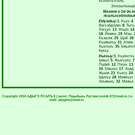
къэзылъэтыхь.
Зэхэзылъхьа
Мазаем и 1м ди 
псалъэзэблэдзым
ЕкIуэкIыу:
1
. Къуэ.
4
.
Вагъэбдзумэ.
8
. Тыгъ
Лэгъуп.
13
. УпщIэ.
14
18
. Йемен.
19
. Мэш.
Къэшэж.
25
. Щай.
26
Къумыкъу.
31
. Алим.
Хьэлъкъ.
35
. Бжьэпэ
Кукъу.
Къехыу:
1
. Къуентхъ
Iумыл.
5
. Жьэгъупс.
7
ПщIий.
12
. Пэгун.
13
.
16
. Емышэ.
17
. Хьид
Жьым.
23
. Къесу.
24
.
Щыкъу.
28
. Мамкъут.
Акъмыкъ.
32
. Мажьэ.
Copyright 2010 АДЫГЭ ПСАЛЪЭ | autor:
Пщыбыхь Рустам:
comik-07@mail.ru
| e-
mail:
adyghe@mail.ru