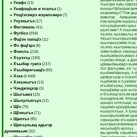
Унафэ
(13)
псысэри пцIы зэфэз
къыщытфIэщIым де
УнафэщIым и псалъэ
(1)
ахэрамэщэ? Пэж дыд
УпщIэхэмрэ жэуапхэмрэ
(7)
кумылэр… Армырамэ
Ухуэныгъэ
(17)
пэж купщIэм ецырхъа
нэгъуэщIынэкIэ щхьэ
Фестиваль
(41)
шыпсэми? А псысэм
Футбол
(559)
лъэпкъ зыхэмылъу к
Акъыл къызэрыгуэкIр
ФщIэн папщIэ
(11)
къызэрыгуэкIкIэ псэу
Фэ фщIэрэ
(8)
лъэпкъ къытримыхьэ
зумытыфын зэрыщым
Фэеплъ
(219)
къыпыкIэрэхъукIауэ 
Хъуэхъу
(193)
гъуабжэ иIэщи, а ду
Хъыбар гуапэ
(237)
щIимыбжыкIарэ къим
Хэт фагъуэми, хэт г
ХъыбарегъащIэ
(65)
къыбжиIэфынущ. А ф
Хэха
(6 649)
щIэфагъуэр и бзэгуп
гъуабжэм и гъуабжаг
Хэхыныгъэ
(13)
игъэбагъуэщ, зэхихщ
Чэнджэщхэр
(3)
къыщIэкIар шэч зыт
и бгъэгущталъэм ир
Шыгъажэ
(23)
къыздрехьэкI. Апхуэд
Шыхулъагъуэ
(12)
щхьэрэ зэтелъщи, а
ЩIэ
(75)
пащIэкIэ щIэгуфIыкI
къахуоплъых. А Iуэху
ЩIэныгъэ
(71)
къызэрыгуэкIхэм щы
Щапхъэ
(95)
зэрыщыIэр егъэщIагъ
къазэрыхэпIиикIым и
Щикъухьащ адыгэр
насыпыфIэ ирохъу…
дунеижьым
(32)
мы дунейр зэрыкIэн
ЗэрыщIэншэри. Ауэ а