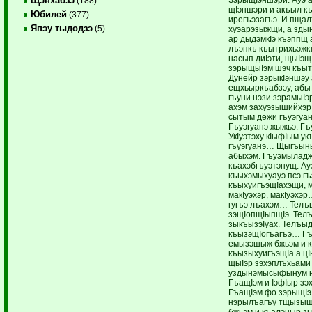
Щэнхабзэ
(188)
щIэншэри и акъыл к
Юбилей
(377)
ирегъэзагъэ. И пщал
Япэу тыдодзэ
(5)
хуэарэзыжщи, а зд
ар дыдэмкIэ къэппщ
лъэпкъ къытрихьэжк
насып диIэти, щыIэ
зэрыщыIэм шэч къы
Дунейр зэрыкIэншэу
ещхьыркъабзэу, абы
гъуни нэзи зэрамыIэ
ахэм захуэзышийхэр
сытым дежи гъуэгуан
Гъуэгуанэ жыжьэ. Гъу
УкIуэтэху кIыфIым ук
гъуэгуанэ… Щыгъын
абыхэм. Гъуэмылад
къахэбгъуэтэнущ. Ау
къыхэмыхуауэ псэ г
къыхуигъэщIахэщи, м
макIуэхэр, макIуэхэ
гугъэ лъахэм… Телъ
зэщIопщIыпщIэ. Тел
зыкъызэIуах. Телъы
къызэщIогъагъэ… Гъ
емызэшыж бжьэм и 
къызыхуигъэщIа а цI
щыIэр зэхэплъхьами
уздынэмысыфынум н
ГъащIэм и IэфIыр зэ
ГъащIэм фо зэрыщI
нэрылъагъу тщызыщ
бжьэм и къалэныр з