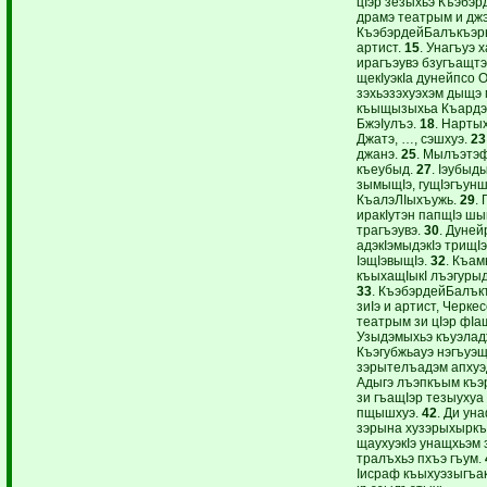
цIэр зезыхьэ Къэбэр
драмэ театрым и джэг
КъэбэрдейБалъкъэры
артист.
15
. Унагъуэ 
ирагъэувэ бзугъащтэ
щекIуэкIа дунейпсо 
зэхьэзэхуэхэм дыщэ
къыщызыхьа Къард
БжэIулъэ.
18
. Нарты
Джатэ, …, сэшхуэ.
23
джанэ.
25
. Мылъэтэф
къеубыд.
27
. Iэубыд
зымыщIэ, гущIэгъун
КъалэЛIыхъужь.
29
.
иракIутэн папщIэ ш
трагъэувэ.
30
. Дуне
адэкIэмыдэкIэ трищIэ
IэщIэвыщIэ.
32
. Къа
къыхащIыкI лъэгурыд
33
. КъэбэрдейБалък
зиIэ и артист, Черкес
театрым зи цIэр фI
Узыдэмыхьэ къуэлад
Къэгубжьауэ нэгъуэщ
зэрытелъадэм апхуэ
Адыгэ лъэпкъым къэ
зи гъащIэр тезыухуа
пщышхуэ.
42
. Ди ун
зэрына хузэрыхырк
щаухуэкIэ унащхьэм 
тралъхьэ пхъэ гъум.
Iисраф къыхуэзыгъакI