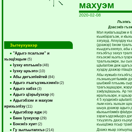
махуэм
2020-02-08
Лъэпкъ
ДзасэкIэ гъэ
Мэл яукIагъащIэм и б
къыкIэрагъэж, и кIыхь
зэгуауд. Апхуэдэу къ
Зытеухуахэр
(дзажэр) Iэнэм трал
къыдэгъэзеяуэ, абы 
пхъэбгъу захуэ тралъ
"Адыгэ псалъэм" и
пхъэхэкI хьэлъэ гуэр
хьэщIэщым
(5)
тралъхьэжри, зы сых
Iуэху еплъыкIэ
(48)
щIыIапIэм деж щагъэ
хуэдэу дзажэр пIащIэ
Iуэху щхьэпэ
(10)
Абы иужькIэ пхъэбгъ
Абы дегъэпIейтей
(84)
лъэныкъуитIымкIи д
Адыгэ лъагъуэжьхэмкIэ
(2)
шыбжий плъыжь сыр
трагъэщащэри, жэру
Адыгэ хабзэ
(3)
зэкIуэцIашыхь. Ар 
Адыгэ цIэрыIуэхэр
(4)
иралъхьэри, и щхьэр
4 5 хуэдизкIэ щIыIап
Адыгэбзэм и махуэм
лым нэхъ хыхьэн щхь
ирихьэлIэу
(11)
шыуа дзажэр адыгэ 
кIыхьыпIэмкIэ фIаIури
Адыгэбзэр ядж
(4)
зэрагъэдзэкIыурэ дэп
Банк Iуэхухэр
(29)
тхъуэплъ дахэ хъух
БэнэкIэ хуит
(2)
къыщIэжа псыр тракI
Дзажэ жьар зэпыупщI
Гу зылъытапхъэ
(214)