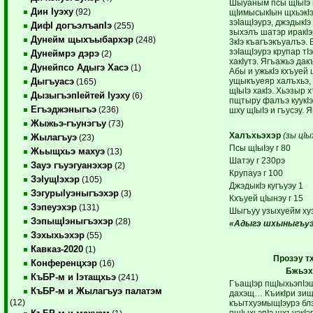
Шыуаным псы щIыIэ 
Дин Iуэху
(92)
щIимысыкIын щхьэкIэ.
зэIащIэурэ, джэдыкIэ
ДифI догъэлъапIэ
(255)
зыхэлъ шатэр иракIэ
Дунейм щыхъыбархэр
(248)
3кIэ къагъэкъуалъэ. 
зэIащIэурэ крупар тIэ
Дунеймрэ дэрэ
(2)
хакIутэ. Ягъажьэ дакъ
Дунейпсо Адыгэ Хасэ
(1)
Абы и ужькIэ кхъуей 
ущыкъуеяр халъхьэ
Дыгъуасэ
(165)
щIыIэ хакIэ. Хьэзыр 
ДызыгъэпIейтей Iуэху
(6)
пщтыру фалъэ куукIэ 
Егъэджэныгъэ
(236)
шху щIыIэ и гъусэу. 
Жыжьэ-гъунэгъу
(73)
Халъхьэхэр
(зы цIы
Жылагъуэ
(23)
Псы щIыIэу г 80
Жьыщхьэ махуэ
(13)
Шатэу г 230рэ
Зауэ гъуэгуанэхэр
(2)
Крупауэ г 100
ЗэIущIэхэр
(105)
ДжэдыкIэ кугъуэу 1
ЗэгурыIуэныгъэхэр
(3)
Кхъуей цIынэу г 15
Зэпеуэхэр
(131)
Шыгъуу узыхуейм ху
ЗэпыщIэныгъэхэр
(28)
«Адыгэ шхыныгъу
Зэхыхьэхэр
(55)
Кавказ-2020
(1)
Прозэу т
Конференцхэр
(16)
Бжьэх
КъБР-м и Iэтащхьэ
(241)
ГъащIэр пщIыхьэпIэщ
КъБР-м и Жылагъуэ палатэм
дахэщ… КъикIри зищ
(12)
къытхуэмыщIэурэ бл
пщIыхьэпIэ щхъуэкIэ