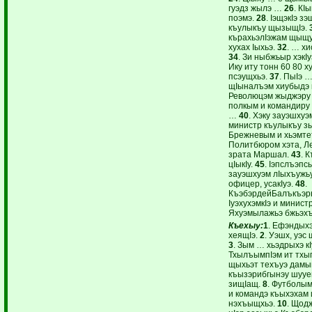
гуэдз жылэ …
26
. КI
поэмэ.
28
. IэщэкIэ з
къулыкъу щызыщIэ.
кърахьэлIэжам щыщу
хухах Iыхьэ.
32
. … хи
34
. Зи ныбжьыр хэкI
Ику иту тонн 60 80 х
псэущхьэ.
37
. ПыIэ 
щIыналъэм хиубыдэ 
Революцэм жыджэру 
полкым и командиру
…
40
. Хэку зауэшху
министр къулыкъу зы
Брежневым и хьэмте
Политбюром хэта, Л
зрата Маршал.
43
. 
цIыкIу.
45
. Iэпслъэп
зауэшхуэм лIыхъужьу
офицер, усакIуэ.
48
.
КъэбэрдейБалъкъэр
IуэхухэмкIэ и минист
Яхуэмылажьэ бжьэхъ
Къехыу:
1
. Ефэндых
хеящIэ.
2
. Уэшх, уэс
3
. Зым … хьэдрыхэ к
ТхылъымпIэм ит тхы
щыхьэт техъуэ дамы
къызэрибгынэу шууе
зищIащ.
8
. Футболым
и командэ къыхэхам 
нэхъыщхьэ.
10
. Щод