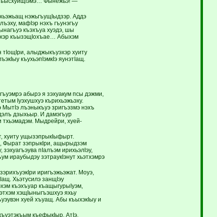
 къысхуищIэмэ… Фынежьэ! —
ехьэжьащ нэжьгъущIыдзэр. Аддэ
лъэху, мафIэр нэхъ гъунэгъу
ынагъуэ къэхъуа хуэдэ, шы
джхэр къызэщIохъае… Абыхэм
н тIощIри, алыджыкъуэхэр хуиту
экIыу къухьэпIэмкIэ яунэтIащ.
гъуэмрэ абырэ я зэхуакум псы дэжми,
етым Iуэхушхуэ кърихьэжьэху.
э МытIэ лъэныкъуэ зригъэзмэ нэхъ
дэлъ дзыхьыр. И дамэгъур
и тхьэмадэм. Мыдрейри, хуей-
эт, хуиту ущызэпрыкIыфырт.
щ, Фырат зэпрыкIри, ащырыдзэм
 зэхуагъэува пIалъэм ирихьэлIэу,
ум ираубыдэу зэтраукIэнут хьэтхэмрэ
зэрихъуэкIри иригъэжьэжат. Моуэ,
Iащ. Хьэтусилэ занщIэу
эхэм къэхъуар къащыгурыIуэм,
ьэтхэм хэщIыныгъэшхуэ яхьу
ъуэувэн хуей хъуащ. Абы къыхэкIыу и
ъуэтэкъым къефыкIыр. АтIэ,