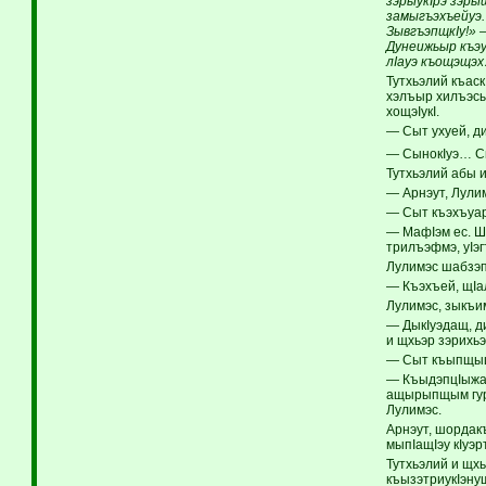
зэрыукIрэ зэры
замыгъэхъейуэ.
ЗывгъэпщкIу!» 
Дунеижьыр къэу
лIауэ къощэщэ
Тутхьэлий къас
хэлъыр хилъэсык
хощэIукI.
— Сыт ухуей, д
— СынокIуэ… Сы
Тутхьэлий абы и
— Арнэут, Лули
— Сыт къэхъуар
— МафIэм ес. Ш
трилъэфмэ, уIэ
Лулимэс шабзэп
— Къэхъей, щIа
Лулимэс, зыкъим
— ДыкIуэдащ, д
и щхьэр зэрихьэ
— Сыт къыпщыщ
— КъыдэпцIыжащ
ащырыпщым гуры
Лулимэс.
Арнэут, шордакъ
мыпIащIэу кIуэ
Тутхьэлий и щх
къызэтриукIэнущ