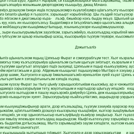
фIэ! Плъагъурэ, Удынэ?! Афэрым, си хъыджэбзыфIхэ! ФызгъэфIэжынщ, Тхьэм
щагъэпщкIуа мэзыжьым джэрпэджэжу къыщыIуу, джащ Мэчанэ.
кIуэ дзэшхуэм Iэнкун ищIа псэущхьэхэмрэ къуалэбзумрэ щIагъэлъэту къызэр
 IэпапIэ цIыкIур я гъуазэти, зэрыхьырт нэрыбгейхэр. Шы лъэдий псыгъуэхэр 
убз ябгэхэм я джатэжьхэр къра- лъэф, бжыкIхэр нэхъ быдэу якъуз. ЩIыхъей ш
 куу, нэхъ ин къызэрогъэхъу. БыдапIэмрэ и Iэгъуэблагъэмрэ щызэгъэжа алы
ым жейбащхъуэм къыщIимыутIыпщыр, языныкъуэхэри къыщIэмыушыххэр.
а, зыри къызыгурымыIуэж зауэлIхэм, зэрыгъэкIийуэ, къахэлъадэщ нэрыбгей ми
э губгъуэм зи щхьэр изыхыфыр шэсщ, къызэрыкIуа гъуэгум теувэри, къызэмыплъ
ДэжыггъалIэ
кIыпIэ щIыналъэхэм ящыщ Цэпкъыр Фырат и сэмэгурабгъум тест. Хьэт къэралы
амэгъу пэжу къэгъуэгурыкIуа щIыналъэм сытым щыгъуи зиIэтырт, къэралым и т
гъуэгуми щыгугъат апхуэдиз пщIэ зыхуищI, Цэпкъым и пщыр къыкъуэувэну, ау
ейм иритатэкъым и дзэр. Абдежым къыщычат пщышхуэмрэ МытIэрэ я зэхуаку 
дзэр шами, Хьэтусилэ и щхьэр IэмалыншагъэкIэ ирихьэлIэн хуей хъуат Цэпкъ 
алыгъуитIым я зэпэщIэтыныгъэм хэпщIа хъуащ.
шэм хуэзэу Фырат зы тIыгу цIыкIу зэрыщыхэIэтыкIам къыхэкIыу, ар и чэнжыпI
эдамэрэ зэрызэгурыIуам тету, мэуэтыпщым и нартыдзэр щIыгъуу ипщэкIэ ех
ьэтусилэ хьэтыдзэм я пашэу ищхъэрэкIэ дэкIуейуэ Цэпкъ деж къыщызэпрыкIыу,
экIэ къащытеуэн хуеят. ЗэрызэгурыIуар къайхъулIатэмэ, ащырыдзэр уэрдыхъ
м къыхуищIэжыфынур арати, дзэр игъэхьэщIэщ, гъуэгум зэхиукIа хуарэхэр яху
ыжаIэм, щIэплъыпIэмкIэ дзэшхуэ къызэрыхьу къыщIэкIри, хьэтхэр зыщIэувыIык
 ипщэкIэ, уи нэр здынэплъысыр къигъэуфIыцIу къакIуэр зищIысыр. Хьэт гъуаз
ъази ямыIэу япежьэри яхэлъэдащ ащырыдзэм. КIыфI къатехъуэху зэрыукIарэ х
къ быдапIэм дэтIысхьэжащ. МытIэ зэрымыщIэкIэ зауэм хэпщIати, хьэтхэм къак
эм ищтэнкIэ шынагъуэт.
у къызыщыщIа хьэтыпщыр гуIэжырт. Хьэтусилэ и дзэр зэрызэхакъутам и зак