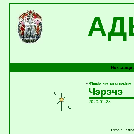
АД
Нэхъыщхь
«
ФIыкIэ ягу къагъэкIыж
Чэрэчэ
2020-01-28
— Бжэр ешалIэт