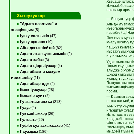
Хьэцацэ, щтарэ,
кIэлъыIэбэ нэх
пылэлыр дрилъэ
Зытеухуахэр
— Япэ уэгъуэр 
"Адыгэ псалъэм" и
Алыдж лъэпкъхэ
къебгъэрыкIуах
хьэщIэщым
(5)
нэрыбгейщ! Нэр
Iуэху еплъыкIэ
(47)
Япэ къэпхъуа х
Iуэху щхьэпэ
(10)
къару щIэлъу и
пащхьэ къиува 
Абы дегъэпIейтей
(82)
къратхъым хуэд
Адыгэ лъагъуэжьхэмкIэ
(2)
игу илъыххэтэкъ
Адыгэ хабзэ
(3)
Удын зылъэмыIэ
Адыгэ цIэрыIуэхэр
(4)
Пщым гъущIымэ 
алыджыр хуэм д
Адыгэбзэм и махуэм
щхьэц кIыхьым т
ирихьэлIэу
(11)
хуэдэу, гъуахъ
Лъэгуажьэмыщхьэ
Адыгэбзэр ядж
(4)
зыкъимыщIэжауэ
Банк Iуэхухэр
(28)
псоми.
БэнэкIэ хуит
(2)
— Къэвмыгъэтэд
шынэ нэхъей, и 
Гу зылъытапхъэ
(213)
Абы хэту хъума
Гуауэ
(4)
игъэщтам хуэдэу
ГукъэкIыжхэр
(26)
кIым, пщым зез
хъыджэбзыпщэ к
Гулъытэ
(29)
ФIагъэжьа я ны
ГуфIэгъуэ зэхыхьэхэр
(41)
IэпсынщIэу къы
мыдрей тIуми я
Гъуазджэ
(186)