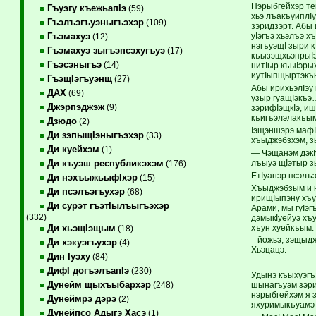
Нэрыбгейхэр те
Гъуэгу къежьапIэ
(59)
хьэ лъакъуиплIу
Гъэлъэгъуэныгъэхэр
(109)
зэридзэрт. Абы
уIэгъэ хьэлъэ 
Гъэмахуэ
(12)
нэгъуэщI зыри 
Гъэмахуэ зыгъэпсэхугъуэ
(17)
къызэщхьэпрыIэ
Гъэсэныгъэ
(14)
нитIыр къыIэры
иутIыпщыртэкъ
ГъэщIэгъуэнщ
(27)
Абы ирихьэлIэу
ДАХ
(69)
узыр гуащIэкъэ
Джэрпэджэж
(9)
зэрифIэщкIэ, и
къигъэлэлакъым
Дзюдо
(2)
Iэщэншэрэ мафI
Ди зэпыщIэныгъэхэр
(33)
хъыджэбзхэм, зы
Ди куейхэм
(1)
— Чэщанэм дэкI
лъыуэ щIэтыр з
Ди къуэш республикэхэм
(176)
ЕтIуанэр псэлъ
Ди нэхъыжьыфIхэр
(15)
Хъыджэбзым и н
Ди псэлъэгъухэр
(68)
ирищIыпэну хъу
Ди сурэт гъэтIылъыгъэхэр
Арами, мы гуIэ
(332)
дэмыкIуейуэ хъ
хъун хуейкъым.
Ди хьэщIэщым
(18)
йожьэ, зэщыджэ
Ди хэкуэгъухэр
(4)
Хьэцацэ.
Дин Iуэху
(84)
ДифI догъэлъапIэ
(230)
Удынэ къыхуэгъ
Дунейм щыхъыбархэр
шынагъуэм зэри
(248)
нэрыбгейхэм я з
Дунеймрэ дэрэ
(2)
яхуримыкъуамэ-
Дунейпсо Адыгэ Хасэ
(1)