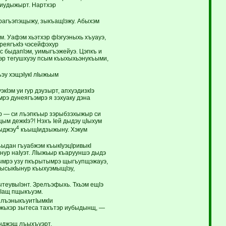
Iиудыжырт. Нартхэр
зэрагъэпэщыжу, зыкъащIэжу. Абыхэм
м. Уафэм хьэтхэр фIэгуэныхь хъуауэ,
реягъкIэ чэсейфэхур
с быдапIэм, уимыгъэжейуэ. Цэпкъ и
эр тегушхуэу псым къыхыхьэнукъыми,
ъэу хэщэIукI лIыжьым
кIэм уи гур дэузырт, апхуэдизкIэ
мрэ дунеягъэмрэ я зэхуаку дэна
ар — си лъэпкъыр зэрыбзэхыжыр си
ым дежкIэ?! Нэхъ Iей дыдэу цIыхум
4
лыджэу
къыщIидзыжыну. Хэкум
ыдан гъуабжэм къыкIуэцIривыкI
ынур наIуэт. ЛIыжьыр къарууншэ дыдэ
лъымрэ узу пкърытымрэ щыгъупщэжауэ,
сысыкIынур къыхуэмыщIэу,
теувыIэнт. Зрелъэфыхь. Тхьэм ещIэ
иIащ пщыкъуэм.
и лъэныкъуитIымкIи
дэжьхэр зытеса тахътэр иубыдынщ, —
энджэщ лъыхъуэрт.