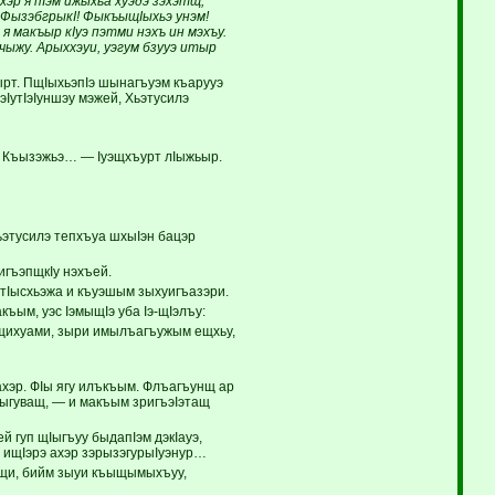
эр я пIэм ижыхьа хуэдэ зэхэтщ,
«ФызэбгрыкI! ФыкъыщIыхьэ унэм!
я макъыр кIуэ пэтми нэхъ ин мэхъу.
чыжу. Арыххэуи, уэгум бзууэ итыр
рт. ПщIыхьэпIэ шынагъуэм къарууэ
эIутIэIуншэу мэжей, Хьэтусилэ
Къызэжьэ… — Iуэщхъурт лIыжьыр.
этусилэ тепхъуа шхыIэн бацэр
гъэпщкIу нэхъей.
тIысхьэжа и къуэшым зыхуигъазэри.
ъым, уэс IэмыщIэ уба Iэ-щIэлъу:
ыщихуами, зыри имылъагъужым ещхьу,
хэр. ФIы ягу илъкъым. Флъагъунщ ар
ыгуващ, — и макъым зригъэIэтащ
 гуп щIыгъуу быдапIэм дэкIауэ,
т ищIэрэ ахэр зэрызэгурыIуэнур…
ащи, бийм зыуи къыщымыхъуу,