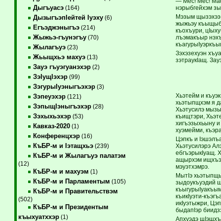
— Мес! Мес! Ма
Дыгъуасэ
нэрыбгейхэм зы
(164)
Мэзым щызэхэзе
ДызыгъэпIейтей Iуэху
(6)
жыжьэу къыщыблэ
Егъэджэныгъэ
(214)
къохъури, цIых
Жыжьэ-гъунэгъу
лъэмакъыр нэхъ
(70)
къагурыIуэркъ
Жылагъуэ
(23)
Зэхэзехуэн хъу
Жьыщхьэ махуэ
(13)
зэтраукIащ. Зау
Зауэ гъуэгуанэхэр
(2)
ЗэIущIэхэр
(99)
ЗэгурыIуэныгъэхэр
(3)
Хьэтейм и къуэ
Зэпеуэхэр
(121)
хьэтыпщхэм я д
ЗэпыщIэныгъэхэр
(28)
Хьэтусилэ мызы
Зэхыхьэхэр
къищтэри, Хьэт
(53)
хигъэзыхьыну и 
Кавказ-2020
(1)
хуэмейми, къэр
Конференцхэр
(16)
Цэпкъ и Iэшэлъа
КъБР-м и Iэтащхьэ
Хьэтусилэрэ Ал
(239)
ебгъэрыкIуащ. Х
КъБР-м и Жылагъуэ палатэм
ащырхэм ищхъэр
(12)
мэуэтхэмрэ.
КъБР-м и махуэм
(1)
МытIэ хьэтыпщы
КъБР-м и Парламентым
(105)
зыдоукъуэдий щ
къыгурыIуакъым
КъБР-м и Правительствэм
къикIуэти-къэг
(502)
икIуэтыжри, Цэп
КъБР-м и Президентым
быдапIэр биидз
къыхуатххэр
(1)
Апхуэдэ щIэщхъ