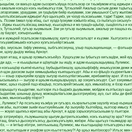
ыщыIэм, си вакъуэ адэм сызэригъэIуща псалъэхэр си тхьэкIумэм итщ иджыри
 ажалым нэхърэ нэхъ ныбжьэгъу пэж, Тутхьэлий! Ажалыр сытым дежи тщIыгъущ
ъэпэрэпами, ураудами, уи гущIыIум бийр къиувами, зэи умышынэ! Сыту жыпIэм
ыплъэIэсакъым иджыри! Ауэ щыхъукIэ, уи чэзур къэсакъыми, тэдж! Тэджи, зауэ
ъ. Псоми Iэмал гуэр иIэщ, сыт хуэдэ Iуэхуми хэкIыпIэ иIэщ, сэ пыIэгъуэ сисыху
. Иджы къыслъэIэсащ ажалыр, къысщIехьэ и мэ гуащIэ-щIыIэр, сыщIоплъэ и нэ
уэ, Тутхьэлий, гугъэр хыумыхыж. Зэи уи гугъэр хыумыхыж, ажалыр уи пащхьэ къ
эу бауэрт, хэпырхъыкIыу.
и иужьрей псалъэхэм пэрымыуэу, хуиту игъэпсалъэрт и къуэми. Хьэтусилэ и 
эпхъуамбэжьакIэ нэгъунэ хуэгъэхъейртэкъым.
ефэ, зиусхьэн. IэфIу ужеинщ, зыбгъэпсэхунщ, узыр пщхьэщихынщи, — фэлъырк
, щэху дыдэу жиIащ Арнэут.
жэуап итащ, и щхьэр хуэмыгъэхъейуэ. Хущхъуэм зы Iубыгъуэ хигъэщIри, жей 
 ди адэ, — и къыщIыхьи и щIэупщIи зы ищIу, и адэм къыщхьэщыуващ Лулимэс.
уэ нэхъыщIэр къипкI-къилъу, IэубыдыпIэншэу, щхьэзыфIэфIу, иныкъуэхэм дежи
л-щэн дахэхэм зыри химыщIыкIыу къипщыхъурт. Абы и нэ фIыцIэ хъуреитIым къ
 — езыр зэрыхуейм хуэдэу зыгуэр къехъулIатэкъыми, ирибампIэу арат. И пэ па
псысыхьакъэ — зыгуэр и щхьэм къищхьэрыуауэ, ар зэхуигъэхъурт. Сыт зэхуимы
имэс, щхьэ хъурей пщэ кIэщIыр, псэлъэрейтэкъым, ауэ, имыхабзэу, и бзэр къит
 зэрыщыту къыдитми, хьэтхэри лъэ быдэкIэ дыувыжми, мобдеж къэтIысауэ щыс
дапIэм, шхыныр духыу, мэжэщIалIагъээм дызэтриукIэху, ауэ, сыт абы ди фе
лъэмэ, мынэхъыфIу пIэрэт?
 Лулимэс? Ар псэлъэну къэкIуа уи гугъэрэ, къэралыгъуэм зауэлIу исыр къриш
ым абы, хьэтхэми зыкIи къытхуейкъым. Ар зыхуейр Хьэтейрщ, хьэтхэр имысу. 
— жэуап щыпкъэ иритащ абы Арнэут, я адэр зэрыхэгупсысыхьам гу лъитэри.
ыр зэтриукIэрэ, лъэужьыншэу щыгум дытрилъэсыкIмэ, нэхъ къапщтэу ара? Нэ
тащ, благъэ дызэхуэгъэхъу, дызэкъуэгъэувэ, жиIэри. Абы щыгъуэ тхьэмадэр а
бэ, — и IитIыр иIэтри, зиплъыхьащ Лулимэс, мы къытщыщIар плъагъуркъэ жых
хэт, хьэтыпщым и унафэм шэч къытетхьэну?! Ар щхьэ жыпIэххэрэ? Илъэс мин б