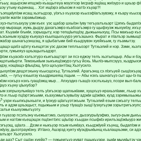
гъыу, ащырхэм ипщэкIэ къащытеуа мэуэтхэр Iисраф ящIащ жиIэурэ и щхьэр ф
шэу утыку къринащ… Хэт ищIэрэ абыхэм я натIэ хъуар?!
гъэпщкIупIэм исащ хьэтыдзэр, уIэгъэ хъуахэр къызэфIагъэувэжу, я къару къы
кIуапIи жапIи зэрамыIэжыр.
хуэ-пытхъахуэу уэм къех уэс щабэр шхыIэн Iуву тегъуалъхьэрт Цэпкъ быдапIэ
р мыращи, иужь дыдэу дахагъэмрэ къабзагъэмрэ гу щыфхуэж жыхуиIэу, ихъу
ат. КъуакIи бгыкIи, зэрыщыту, нэр тепщIыпщIэу, дыжьыныхущ. Псы макъыр къо
лъэсыным хуэдэу къиуауэ къыпщыхъуурэ уегъэшынэ. Фырат и пIалъэр зымыщI
джабэр шынагъуэншэщ, я щIыбагъми бий къыдэувэн хуейкъым, гу лъамытэу.
Iущащэ щабэ щIэту къещэтэх уэс дахэм теплъызэрт Тутхьэлий и нэр. Зэми, хьэл
рти, гужьеяуэ щхьэщылъадэрт.
Iэм хъуаскIэ хэлъэтурэ къигъащтэрт зи псэ еджэу телъ хьэтыпщыр. Абы и бэуэ
хэщэтыкIырти. ТемэхыкIым зыкъищIэжурэ гугъу йохь. МылIэ-мыпсэууэ, хьэдрыхэ
дэу, нэщIащэ фIыцIэщ, Iупэ щхъуантIэщ Хьэтусилэ.
ыхупIэм дещэтэхыну къысщохъу, Тутхьэлий. Арагъэнщ сэ лIэгъуей сыщIэхъу
хьэкIэ, — гугъу ехьыпэу къыдришеящ пщым. — Абы нэхъ шынагъуэ сыт щы-Iэ пщ
ыкIэм нэхърэ нэхъ гуащIэжщ мыр… Апхуэдиз гъащIэ хэслъхьауэ, псори выл-ба
Дауэ хъуну цIыхубэр?
м зэпрыхулыкIауэ телъ уIэгъэхэр щапхыкIами, хущхъуэ ирахьэлIами, лъыр хъ
лэ и лъыр пцIэртэкъыми, къахуэмыгъэувыIэу адэкIи щIэкIмэ, куэд зэримыхьыж
5
р
узри къыпкърыхьати, и Iуэхур щIагъуэтэкъым. Тутхьэлий езым сэкъату те
елъ и адэм щхьэщыст, пщыжьым и узыр тIуащIэ зыщI Iуэхугъуэм зэрытригъэгуп
салъи къыхуэмыгъуэту.
гъуазэр псэлъэну къежьатэмэ, сыхуэзэнти, дызэгурыIуэфмэ, зыгуэ-рым дыкъы
ьым и натIэм къещэщэх пщIэнтIэпс щIыIэр хъыдан псыфкIэ ирилъэщIэкIыурэ ж
уэгъуэщ, щIалэ… Дзэм и ныкъуэр псым къикIауэ, къыдэкIуей хъунщ, быдапIэм 
Iуэу, дызэтраукIэну. ИтIанэ, Ашэрэд хуиту кIуэцIрыкIынщ къалащхьэми, си а
алъэрт Хьэтусилэ.
 ди адэ? Сыт сщIэн хуейр? — гужьеигъуэ иуват пщыкъуэри, зыкIи мыукIытэу ч