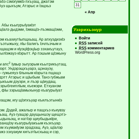
абэ сэмэгумкIэ пхъуащ, джатэм
31
Ауэ щыхъум, Атэрыс и Iэщхьэ
« Апр
 Абы къыгурыIуакIэт
Узэрихьэнур
щIалэ дыдэми, IэмащIэ-лъэмащIэми,
Войти
м къахиутIыпщхьащ. Ар апхуэдизкIэ
RSS
записей
ъэтыжыху, лIы балигъ Iэчлъэчым и
RSS
комментариев
 пщащэм и кIуэцIфэцIыр зэхакъутауэ,
WordPress.org
ылIэжауэ кIэрытт. Ар пэшым щIэжыну
2
м апс
Iувыр зыгуэрым къытрикъутащ.
рт. Ундэрэщхъуарэ, щэнауэу,
 — гужьеяуэ блыным кIэрыта пщащэ
ыдэтт Атэрыс и щIыбым. Танэ губжьам
къым дэуэри, и лъэр щIиудащ.
нэрыбгеиплIым, къежэри. Етхуанэм
, фIы зэрыщIамыхынур къагурыIуат
уащэм, игу щIэпхъуар къилъэтынкIэ
эм. Дэдей, ажалыр и пащхъэ къиувэу
иплъащ. Ауэ гуащэр даущыншэу щещэтэ-
ыдыхьэщ, и натIэр щиубыдыкIри,
занщIэу къагурыIуакъым къэхъуар.
 хъумакIуэм зрадзащ. Ауэ, щIалэр
э зэхуакум хигъэтIысхьащ и сэр,