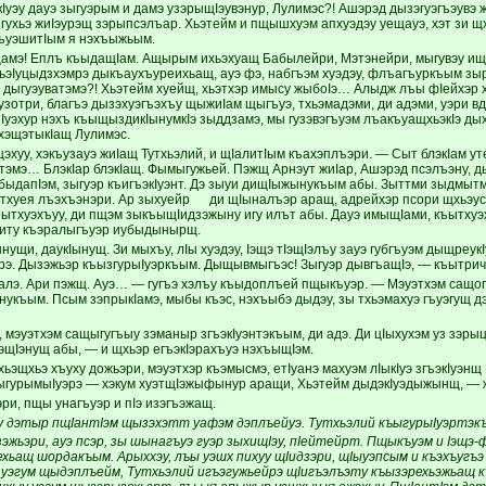
Iуэу дауэ зыгуэрым и дамэ узэрыщIэувэнур, Лулимэс?! Ашэрэд дызэгуэгъэувэ 
згухьэ жиIэурэщ зэрыпсэлъар. Хьэтейм и пщышхуэм апхуэдэу уещауэ, хэт зи
ъуэшитIым я нэхъыжьым.
щамэ! Еплъ къыдащIам. Ащырым ихьэхуащ Бабылейри, Мэтэнейри, мыгувэу ищ
ьэIуцыдзхэмрэ дыкъаухъуреихьащ, ауэ фэ, набгъэм хуэдэу, флъагъуркъым зыри
дыгуэуватэмэ?! Хьэтейм хуейщ, хьэтхэр имысу жыбоIэ… Алыдж лъы фIейхэр х
узотри, благъэ дызэхуэгъэхъу щыжиIам щыгъуэ, тхьэмадэми, ди адэми, уэри вда
и Iуэхур нэхъ къыщыздикIынумкIэ зыддзамэ, мы гузэвэгъуэм лъакъуащхьэкIэ ды
 хэщэтыкIащ Лулимэс.
эхуу, хэкъузауэ жиIащ Тутхьэлий, и щIалитIым къахэплъэри. — Сыт блэкIам у
тэмэ… БлэкIар блэкIащ. Фымыгужьей. Пэжщ Арнэут жиIар, Ашэрэд псэлъэну, ды
быдапIэм, зыгуэр къигъэкIуэнт. Дэ зыуи дищIыжынукъым абы. Зыттми зыдмыт
тхуея лъэхъэнэри. Ар зыхуейр ди щIыналъэр аращ, адрейхэр псори щхьэусы
рытхуэхъуу, ди пщэм зыкъыщIидзэжыну игу илът абы. Дауэ имыщIами, къытхуэ
хуиту къэралыгъуэр иубыдынырщ.
нущи, даукIынущ. Зи мыхъу, лIы хуэдэу, Iэщэ тIэщIэлъу зауэ губгъуэм дыщреу
рэ. Дызэжьэр къызгурыIуэркъым. Дыщывмыгъэс! Зыгуэр дывгъащIэ, — къытрич
алэ. Ари пэжщ. Ауэ… — гугъэ хэлъу къыдоплъей пщыкъуэр. — Мэуэтхэм сащог
нукъым. Псым зэпрыкIамэ, мыбы къэс, нэхъыбэ дыдэу, зы тхьэмахуэ гъуэгущ д
, мэуэтхэм сащыгугъыу зэманыр згъэкIуэнтэкъым, ди адэ. Ди цIыхухэм уз зэр
эщIэнущ абы, — и щхьэр егъэкIэрахъуэ нэхъыщIэм.
эщхьэ хъуху дожьэри, мэуэтхэр къэмысмэ, етIуанэ махуэм лIыкIуэ згъэкIуэнщ
ыгурымыIуэрэ — хэкум хуэтщIэжыфынур аращи, Хьэтейм дыдэкIуэдыжынщ, — 
эри, пщы унагъуэр и пIэ изэгъэжащ.
у дэтыр пщIантIэм щызэхэтт уафэм дэплъейуэ. Тутхьэлий къыгурыIуэртэкъ
зэжьэри, ауэ псэр, зы шынагъуэ гуэр зыхищIэу, пIейтейрт. Пщыкъуэм и Iэщ
ехьащ шордакъым. Арыххэу, лъы уэшх пихуу щIидзэри, щIыуэпсым и къэхъуг
 уэгум щыдэплъейм, Тутхьэлий игъэгужьейрэ щIигъэлъэту къызэрехьэжьащ 