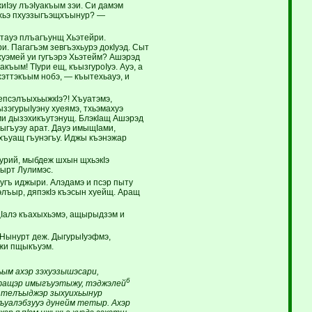
жиIэу лъэIуакъым зэи. Си дамэм
 щхьэ пхуэзыгъэщхъынур? —
тауэ плъагъунщ Хьэтейри.
. Пагагъэм зевгъэхьурэ докIуэд. Сыт
уэмей уи гугъэрэ Хьэтейм? Ашэрэд
къым! ТIури ещ, къызгуроIуэ. Ауэ, а
хэттэкъым нобэ, — къытехьауэ, и
тепсэлъыхьыжкIэ?! Хъуатэмэ,
зэгурыIуэну хуеямэ, тхьэмахуэ
ми дызэхикъутэнущ. БлэкIащ Ашэрэд
гъуэу арат. Дауэ имыщIами,
хъуащ гъунэгъу. Иджы къэнэжар
кIурий, мыбдеж шхын щхьэкIэ
ырт Лулимэс.
угъ иджыри. Алэдамэ и псэр пыту
элъыр, дяпэкIэ къэсын хуейщ. Аращ
ыцIалэ къахыхьэмэ, ащырыдзэм и
 Нынурт деж. ДыгурыIуэфмэ,
жи пщыкъуэм.
ым ахэр зэхуэзышэсари,
6
э-фащэр имыгъуэтыжу, тэджэлей
ъэ телъыджэр зыхуихьынур
къуалэбзууэ дунейм тетыр. Ахэр