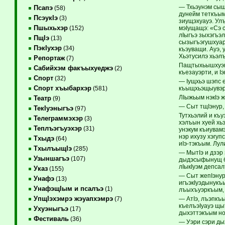
— Тхьэунэм сыщ
Псапэ
(58)
дунейм теткъым
ПсэукIэ
(3)
зиущэхуауэ. Ул
Пшыхьхэр
мэIущащэ: «Сэ с
(152)
лIыгъэ зыхэгъэл
ПщIэ
(13)
сызыгъэгушхуар
ПэкIухэр
(34)
къэуващи. Ауэ, 
Хьэтусилэ хьэлъ
Репортаж
(7)
Пащтыхьышхуэм 
Сабийхэм факъыхуеджэ
(2)
къезауэрти, и I
Спорт
(32)
— Iущхьэ шэпс 
Спорт хъыбархэр
къыщхьэщыувэри
(581)
ЛIыжьым нэкIэ 
Театр
(9)
— Сыт тщIэнур,
ТекIуэныгъэ
(97)
Тутхьэлий и къ
Телеграммэхэр
(3)
хэлъын хуей хьэ
Теплъэгъуэхэр
(31)
унэкум къиувамэ
нэр ихузу хэгу
Тхыдэ
(64)
иIэ-тэкъым. Лул
ТхылъыщIэ
(285)
— МытIэ и дзэр
Узыншагъэ
(107)
дыдэсыфынущ бы
лIыкIуэм депса
Указ
(155)
— Сыт жепIэнур,
Унафэ
(13)
игъэкIуэдынукъ
УнафэщIым и псалъэ
(1)
лъыхъуэркъым, 
УпщIэхэмрэ жэуапхэмрэ
— АтIэ, лъэпкъ
(7)
къелъэIуауэ щы
Ухуэныгъэ
(17)
дыхэттэкъым но
Фестиваль
(36)
— Уэри сэри ды