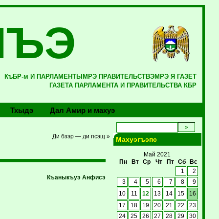
ЛЪЭ
КъБР-м И ПАРЛАМЕНТЫМРЭ ПРАВИТЕЛЬСТВЭМРЭ Я ГАЗЕТ
ГАЗЕТА ПАРЛАМЕНТА И ПРАВИТЕЛЬСТВА КБР
Тхыдэ
Дал Амир и махуэ
Ди бзэр — ди псэщ »
Махуэгъэпс
Май 2021
Пн
Вт
Ср
Чт
Пт
Сб
Вс
1
2
Къаныкъуэ Анфисэ
3
4
5
6
7
8
9
10
11
12
13
14
15
16
17
18
19
20
21
22
23
24
25
26
27
28
29
30