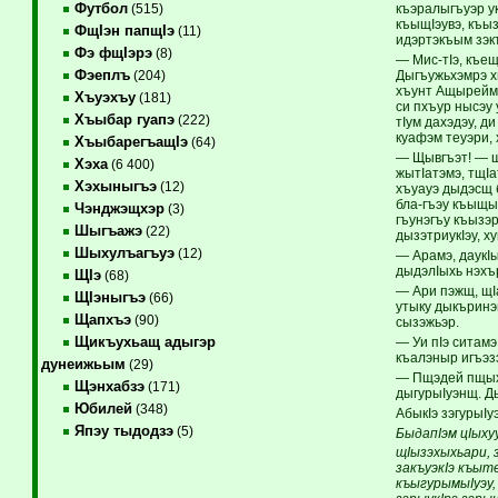
Футбол
къэралыгъуэр ук
(515)
къыщIэувэ, къы
ФщIэн папщIэ
(11)
идэртэкъым зэк
Фэ фщIэрэ
(8)
— Мис-тIэ, къе
Фэеплъ
Дыгъужьхэмрэ х
(204)
хъунт Ащырейм 
Хъуэхъу
(181)
си пхъур нысэу 
Хъыбар гуапэ
(222)
тIум дахэдэу, д
куафэм теуэри,
ХъыбарегъащIэ
(64)
— Щывгъэт! — щ
Хэха
(6 400)
жытIатэмэ, тщIа
Хэхыныгъэ
(12)
хъуауэ дыдэсщ 
бла-гъэу къыщы
Чэнджэщхэр
(3)
гъунэгъу къызэ
Шыгъажэ
(22)
дызэтриукIэу, 
Шыхулъагъуэ
(12)
— Арамэ, даукIы
дыдэлIыхь нэхъ
ЩIэ
(68)
— Ари пэжщ, щI
ЩIэныгъэ
(66)
утыку дыкъринэ
Щапхъэ
(90)
сызэжьэр.
Щикъухьащ адыгэр
— Уи пIэ ситамэ
къалэныр игъэз
дунеижьым
(29)
— Пщэдей пщыхь
Щэнхабзэ
(171)
дыгурыIуэнщ. Д
Юбилей
(348)
АбыкIэ зэгурыIу
Япэу тыдодзэ
(5)
БыдапIэм цIыху
щIызэхыхьари, 
закъуэкIэ къыт
къыгурымыIуэу,