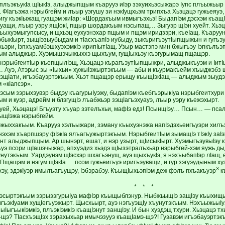
плъэкъукIа щIыкIэ, алыджыпщым къарууэ иIэр зэхуихьэсыжарэ Iупс плъыжьы
. ФIагъэжа нэрыбгейм и лъыр уэгушу зи нэкIущхьэм трипхъа Хьэцацэ гужьеяуэ,
 игу къэкIыжащ гуащэм жиIар: «Шордакъым ивмыгъэхьэ! БыдапIэм дэсхэм къащI
хъуащи, лъыр уэру ящIокI, пщыр шордакъым нэсыпащ… Зыгуэр щIэн хуейт. Хьэц
къыхуэмыгупсысу, и щхьэц еухуэнэхар пщым и пщэм иридзэри, къеIащ. Къаруу
быкIырт, зыщIэзыубыдам и тIасхъапIэ иубыду, зыкъригъэутIыпщыжын и гугъэ
хьэри, IэпхъуамбэшхуэхэмкIэ ирипIытIащ. Узыр мастэпэ мин бжыгъэу Iэпкълъэ
ым алыджыр. Хуэмышэчыжыххэ щыхъум, гущIыхьэу къэгурымащ пщащэр.
 нэрыбгеитIыр къепщылIэщ, Хьэцацэ кърагъэутIыпщыжри, алыджыкъуэм и IитI
… Ауэ, Атэрыс зы «Iыхьи» хужыIэжыртэкъым — абы и къурмакъейм хъыджэбз щ
шэщIати, игъэбауэртэкъым. Хьэт пщащэр ерыщу къыщIэкIащ — алыджым зыудэн
 «кIапсэр».
эсым зэрыхэувэр быдэу къагурыIуэжу, быдапIэм къебгъэрыкIуа нэрыбгеитхури
м и куэр, адрейм и блэгущIэ лъабжьэр зэщIагъэхуауэ, лъыр уэру къежэхырт.
уей, Хьэцацэ! Бгъуэту хъуар зэтелъхьи, мафIэ едз! ПсынщIэу… Псын… — псал
ыщIэжа нэрыбгейм.
эжыххакъым. Къарууэ хэлъыжари, зэману къыхуэнэжа напIэдэхьеигъуэри хилъх
эхэм хъарпшэру фIэкIа ялъагъужыртэкъым. НэрыбгеитIым зымащIэ тIэкIу заIэ
нт алыджыпщым. Ар шынэрт, ешат, и нэр узырт, щIисыкIырт. ХуэмыгъэувыIэу
гъуэ псори щIашэчыжар, апхуэдиз хьэдэ щIызэтралъхьар нэрыбгей-хэм яужь д
унутэкъым. Уардэунэм щIэсхэр шхагъэнущ, ауэ щыхъукIэ, я нэхъыбапIэр л
 Пщащэм и нэгум щIэкIа псом гужьеигъуэ иригъэуващи, и гур зэгуэудыным хуэ
3
у, здэкIуэр имылъагъущэу, Iэбэрабэу. КъыщIыхьэпIэм деж фэлъ пхъакъуэр
к
* * *
эсыртэкъым зэрызэгурыIуа мафIэр къыщыблэнур. НыбжьыщIэ защIэу къыхищып
гъэкIуами хущIегъуэжырт. Щысхьырт, ауэ нэгъуэщIу хъунутэкъым. НэхъыжьыIуэ
ыIыгъыкIэмкIэ, плъэкIэмкIэ къащIэнут занщIэу. И бын хуэдэщ тхури. Хьэцацэ тх
щэ? ТIасхъэщIэх зэрахыхьар имычэзууэ къащIамэ-щэ?! Гузавэм игъэбауэртэк