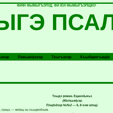
ФИФI ФЫМЫГЪЭПУД, ФИ IЕЙ ФЫМЫГЪЭПЩКIУ
ЫГЭ ПСА
эхэр
Лэжьакlуэхэр
Тхыгъэхэр
Хъыбарегъащlэ
Тхыдэ роман. ЕщанэIыхьэ
(КIэлъыкIуэр.
ПэщIэдзэр №№2 — 6, 8-хэм итщ).
, гуащэ, — жиIащ зы хъыджэбзым.