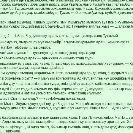
шхыу уэгум щызэрызехьэрт, лъы къапыжыр уэшхыу къежэхыу. ПщIантIэм дэтх
 Псори къуалэбзу зэрыукIым йоплъ, абы къапыж лъыр я нэгум къытелъадэу. 
— мэкIий Тутхьэлий, ауэ зыми зэхихыркъым пщы-къуэр. Къуалэбзу зэрызехьэм 
эным хуэдэу хьэуар мэзджызджри, Тутхьэлий и тхьэкIумэхэр еубыд, хуэмышэ
х…
кIэри, къызэщыуащ. Пэшыр щIыIэтыIэми, пщыкъуэр къэбэкхъауэ псыр къыпыжы
Iам хуэдэу, зэщIэкIэзызэрт, бауэкIэщIт ар. Гужьеяуэ зиплъыхьмэ — щIалэхэр б
и адэ? — Iэбэрабэу, Iущащэу щылъ хьэтыпщым щхьэщыхьащ Тутхьэий.
7
нокIуэ зэ, мыдэ си лъэгуажьэлъейр
згъуэтыжыркъыми аращ. Уемыжьэж зэ… 
 натIэм теIэбэмэ, плъыржьэрт.
мэс! Фыкъэушыт! — гужьеяуэ щIалэхэм еджащ пщыкъуэр.
? КъызэIыхьауэ ара? — арыххэуи къыщылъэтащ тIури.
ордакъым илъади, уэс къэхь. Плъыржьэрыр щхьэщыдмыхыу хъунукъым, — Хь
гъэм къыщиудауэ, пщым лъы щIэкIырт.
эм хуэдэу илъэдащ шордакъым. Нэхъ псынщIэжуи зридзыхащ, зыгуэрым зыщи
лэ! Узэжьэжыр сыт? — и макъым зригъэIэтащ Арнэут, зиплъыхьу шордакъым и
ыIэту, гу къылъатэнкIэ шынэ хуэдэ, епIэщIэкIыу зыкъригъэбзэхыкIыжащ шордак
и адэ! СщIат сэ ди бысымым игу фIы зэримылъыр! ДыкIуэдащ, — и нитIыр къ
у, адэшхуэм и натIэм уэсыр трилъхьэри, етIысэхащ Лулимэс.
Iар? Сыт плъэгъуар? — къэуIэбжьащ нэхъыжьри.
 МытIэ. Заудыгъуауэ докI шу гуп быдапIэм. Жэщыбгым ауэ сытми ежьакъым а
Iуэу димытмэ. ЖысIатэкъэ, дыгурывгъаIуэ жысIэри. Иджы мес… Иджы мес! Д
 бжэблыпкъым иувэри, и нэм къригъэжыхьащ. Пэжт Лулимэс жиIэр. МытIэ шууей
рт. Аддэ жыжьэу мафIэ къыщоблэ — ащырхэм я гъуазэр къежьэу арагъэнущ. Хэ
ьэр къыфIэхуащ. И адэр малIэ, бысымыр къепцIыжащ, хьэтыдзэм куэд кIэрыху
. ЗэфIэкIащ.