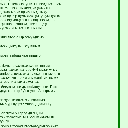
 къэс. НыбжесIэнущи, къызэдаIуэ… Мы
. УкъызэплъэкIмэ, уи ужь итщ,
э, ажалыр уи щIыбагъ дэтыху
. Уи щхьэр иумыхьэх, уи гур умыухыж,
!» Ар сигу илъу сыкъэсащ нобэм, аращ
 фIыцIэ щIэншэм, спэзанщIэу
иувэху! ЛIыгъэ зыхэгъэлъ! —
Iэпкълъэпкъыр апхуэдизкIэ
ъэб цIыкIу IэщIэту пщым
куум хилъэфащ хьэтыпщыр.
 жыIэмыдаIуэу къэхъуати, пщым
ригъэжыхьрэ, ирикIукI-кърикIукIыу
пцIэр Iэ ижьымкIэ пилъэщIыкIыурэ, и
гъэхъуами, ар имыгъэзэщIауи, псэху
Iатэри, и адэм зыхуигъэзащ:
 биидзэм зэи дытекIуэнукъым. Пэжщ,
йдэуэ хэлъыр? ДыкIуэрэ Ащырым и
ажьэу? ПсалъэкIэ и зэманыр
КъыбгурыIуэрэ? Ашэрэд дамэгъу
хъапэIуэм Ашэрэд ди пщым
рэзы хъуатэмэ, мы бэлыхь къомым
уиIэу.
жыгъэ хъуауэ къэгъуэгурыкIуэ Хьэт