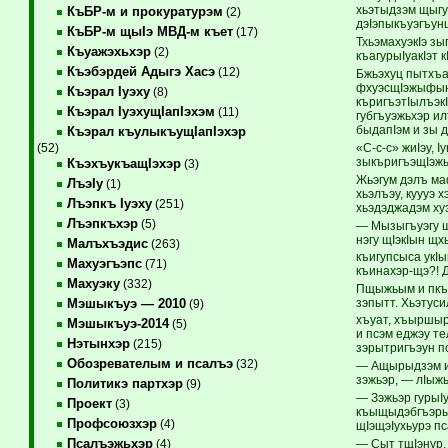
хьэтыдзэм щыгу
КъБР-м и прокуратурэм
(2)
дэIэпыкъуэгъун
КъБР-м щыIэ МВД-м къет
(17)
ТхьэмахуэкIэ зы
Къуажэхьхэр
(2)
къагурыIуакIэт 
Къэбэрдей Адыгэ Хасэ
(12)
Бжьэхуц пытхъа
фхуэсщIэжыфыну
Къэрал Iуэху
(8)
къригъэтIылъэкI
Къэрал IуэхущIапIэхэм
(11)
губгъуэжьхэр и
быдапIэм и зы 
Къэрал къулыкъущIапIэхэр
«С-с-с» жиIэу, 
(52)
зыкъригъэщIэжы
КъэхъукъащIэхэр
(3)
Жьэгум дэлъ маф
ЛъэIу
(1)
хьэлъэу, куууэ 
Лъэпкъ Iуэху
(251)
хьэдэджадэм хуэ
Лъэпкъхэр
(5)
— Мызыгъуэгу щ
нэгу щIэкIын щ
Малъхъэдис
(263)
къигупсыса укI
Махуэгъэпс
(71)
къинахэр-щэ?! 
Махуэку
(332)
Пщыжьым и пкъы
зэпытт. Хьэтуси
Мэшыкъуэ — 2010
(9)
хъуат, хъыршы
Мэшыкъуэ-2014
(5)
и псэм еджэу т
Нэтынхэр
(215)
зэрытригъэун п
Обозревателым и псалъэ
(32)
— Ащырыдзэм и 
зэжьэр, — лIыж
Политикэ партхэр
(9)
— Зэжьэр гурыI
Проект
(3)
къыщыдэбгъэрык
Профсоюзхэр
(4)
щIэщэIухьурэ пс
Псалъэжьхэр
— Сыт тщIэнур,
(4)