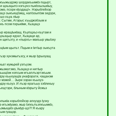
р къыжьэдэжу шордакъымкIэ пщырт,
 и щхьэцыпэ нэгъунэ пыкIэзызыкIыу,
эмэ, псори кIуэдащ!». Нэрыбгейхэр
ацэ зыкъищIэжщ, напIэзыпIэм зидзри,
ншэ хъуа лIыр
у. Сытми, Атэрыс хъыджэбзым и
пкъ псом пхрыкIми, Хьэцацэ
ыр иращIыкIащ. Къупщхьэ къутам и
хьэцыр идзат, Хьэцаци ар,
 щигъэту, и «пырхъ» макъыр увыIэху
 щIым щылът. Пщым и IитIыр зыкъута
ъэр хунэмыгъэсу, и жьэр Iурыхуащ
ьат иужьрей уэгъуэм.
жьэжатэмэ, Хьэцацэ и нитIыр
 къыщIэж нэпсым игъаплъэртэкъым.
ыдэу къыхуащIа унафэрати, чэщанэм
Iащ, е мэжей… Зыри зэран къыхуэ-
дэу къоуэ. И лъэр ерагъыу зэблихыу
ъещтэри, блыным кIэрыту йожьэ
ыкIа нэрыбгейхэр апхуэдэ Iуэху
 игъэкIуамэ, жыр IэпкълъэпкъымкIэ,
ьэмыщкIэ цIыкIур-щэ?! Я къару
ъым гуащэр.