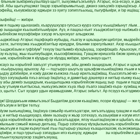
 блыным зыкIэрикъузылIауэ щытт, зыхуэмыгъэхъейуэ. Атэрыс, еса-есауэ, и дж
ъей. Абы щыгъупщэжат Iэщэр зэрыкIэрымылъыр, джанэ закъуэкIэ зэрыщIэсыр. 
фейщ, къеувэкIахэр иджыри зэ хуиту зэпиплъыхьщ, пыгуфIыкIри, и Iэр ищIащ:
фыфейщ! — жиIэри.
м я пщыжу щыхахакIэ, къаруушхуэрэ гупсысэ куурэ хэлъу къыщIэкIынут лIым…
эр зыщыщри къызыкIэлъыкIуари. Ауэ, и пащхьэ къит хъыджэбзитхур ныбжькIэ 
ыбгейхэм яхузэфIэкIри зэгуэр ягъэунэхуат алыджхэм.
ъыджэбзыр Атэрыс пщэфэцкIэ иубыдщ, лъагэу и щхьэщыгум щиIэтри, мыдрейхэ
дзати, зытехуэжа хъыджэбзитIыр ириудри, блынми зэрегулIыжат. Ахэр къыщыл
1
хъыджэбзым и гуфIэIум
техуэу IэштIымкIэ кIуэцIыуащ, зэрифIэщкIэ. Арыххэуи,
эу къэузщ, жьы къыпиубыдри, къызэфIэмэхащ. Гуащэм иришэлIа бжэм зрикъуз
ым, нэрыбгейхэм я кIуэдыр си кIуэдщ жиIэри, зригъэнауэ щытт.
сауэ зы нэрыбгей закъуэт утыкум итри, абы дежкIэ зыщидзым, Атэрыс и щхьэ
къыIурыуащ арыххэу. Ар — пщтыррэ шыугъэу щхьэфэм къыкIэщIэжа лъым и мэ
ыдэу дэIэбейри, и нэкIу дахэм къежэха лъыр ирилъэщIэкIащ. КъызэплъэкI-мэ
Iууэ зэгуэщIыкIа пхъэ апсыр IэщIэлъу, и дамитIыр дэшеярэ и нитIыр къижу къ
уэу абы дежкIэ зыщидзым, къыщыпщыжа нэрыбгейхэм ящыщ зыр пщым и пщэды
у утыкум къитIысхьа, ныкъуэкъэмэх хъуа лIыр лъапэ защIэкIэ къра- хуэкIащ 
, щылът. Сыт хуэдиз удын ирамыдзами, Атэрыс зиIыгът. Ар псэууэ къэтэджмэ
ж! Шордакъым ивмыгъэхьэ! БыдапIэм дэсхэм къащIэмэ, псори кIуэдащ! — жи г
бгъэгум и IитIри телъу.
кIуэм зыкъищIэжщ, IэщIэхуа сэжьейр къипхъуатэри, хигъэлъэдащ гуащэм и ныб
, и нитIыр къыщихуарэ, кIиин хьэзыру и жьэр зэтехауэ, къэзыукIам и нэгум 
ыдза нэрыбгейхэм хъума-кIуэр къахэлъадэри, япэу къыпэщIэхуэм и щIыбагъ къ
Iыхьым сэжьей жаныр дилъащ. Пщыр зэIэпахыу кIуэцIызыкъухь нэрыбгейхэм 
бжьэгъум и пщэм къриутхыкI лъы пщтырыр уэшхыу къащыхэшхэм, къэнэжаищым
щIэкIри, и пщэ гурыгъыр зэпаудын ипэ къихуэу, иджыри зы нэрыбгейм и дзаж
 лъынтхуэшхуэхэр зэщIигъэхуащ.