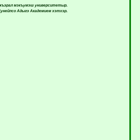
эр къэрал мэкъумэш университетыр.
Дунейпсо Адыгэ Академием хэтхэр.