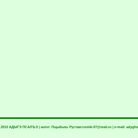
t 2010 АДЫГЭ ПСАЛЪЭ | autor:
Пщыбыхь Рустам:
comik-07@mail.ru
| e-mail:
adyghe