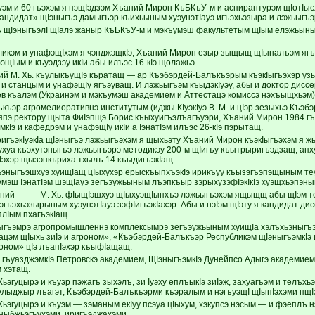
ъуэм и 60 гъэхэм я пэщIэдзэм Хъаний Мирон КъБКъУ-м и аспирантурэм щIотIыс
андидат» щIэныгъэ дамыгъэр къихьыным хуэунэтIауэ игъэхьэзыра и лэжьыгъэр 
ъ щIэныгъэлI щIалэ жаныр КъБКъУ-м и мэкъумэш факультетым щIым елэжьыным
бликэм и унафэщIхэм я чэнджэщкIэ, Хъаний Мирон езыр зыщыщ щIыналъэм яг
щIым и къуэдзэу икIи абы илъэс 16-кIэ щолажьэ.
ий М. Хь. къулыкъущIэ къратащ — ар Къэбэрдей-Балъкъэрым къэкIыгъэхэр уз
и станцым и унафэщIу ягъэуващ. И лэжьыгъэм къыдэкIуэу, абы и доктор диссе
ев къалэм (Украинэм и мэкъумэш академием и Аттестацэ комиссэ нэхъыщхьэм
къэр агромелиоративнэ институтым (иджы КIуэкIуэ В. М. и цIэр зезыхьэ Къэ
 япэ ректору щыта ФиIэпщэ Борис къыхуигъэлъагъуэри, Хъаний Мирон 1984 г
Iэ и кафедрэм и унафэщIу икIи а IэнатIэм илъэс 26-кIэ пэрытащ.
ригъэкIуэкIа щIэныгъэ лэжьыгъэхэм я щыхьэту Хъаний Мирон къэкIыгъэхэм я ж
хуа къэхутэныгъэ лэжьыгъэрэ методикэу 200-м щIигъу къытрыригъэдзащ, ап
Iэхэр щызэпкъриха тхылъ 14 къыдигъэкIащ.
эныгъэшхуэ хуищIащ цIыхухэр ерыскъыпхъэкIэ ирикъуу къызэгъэпэщыным теу
умэш IэнатIэм шэщIауэ зегъэужьыным лъэпкъыр зэрыхузэфIэкIкIэ хуэщхьэпэным
ний М. Хь. фIыщIэшхуэ щIыхуэщIыпхъэ лэжьыгъэхэм ящыщщ абы щIэм тет
уэгъэхьэзырыным хуэунэтIауэ зэфIигъэкIахэр. Абы и нэIэм щIэту я кандидат дис
плIым пхагъэкIащ.
ыгъэмрэ агропромышленнэ комплексымрэ зегъэужьыным хуищIа хэлъхьэны
цэм щIыхь зиIэ и агроном», «Къэбэрдей-Балъкъэр Республикэм щIэныгъэмкIэ щ
роном» цIэ лъапIэхэр къыфIащащ.
 гъуазджэмкIэ Петровскэ академием, ЩIэныгъэмкIэ Дунейпсо Адыгэ академием,
 хэтащ.
эгуцырэ и къуэр пэжагъ зыхэлъ, зи Iуэху еплъыкIэ зиIэж, захуагъэм и телъхьэ
улыджыр лъагэт, Къэбэрдей-Балъкъэрми къэралым и нэгъуэщI щIыпIэхэми пщ
ьэгуцырэ и къуэм — зэманым екIуу псэуа цIыхум, хэкупсэ нэсым — и фэеплъ 
 ныбжьэгъухэми, иригъэджахэми.