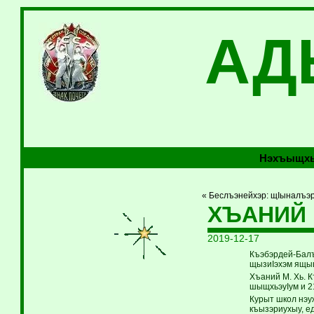
АД
Нэхъыщхь
« Беслъэнейхэр: щIыналъэр
ХЪАНИЙ 
2019-12-17
Къэбэрдей-Балъ
щызиIэхэм ящыщ
Хъаний М. Хь. 
шыщхьэуIум и 2
Курыт школ нэу
къызэриухыу, е