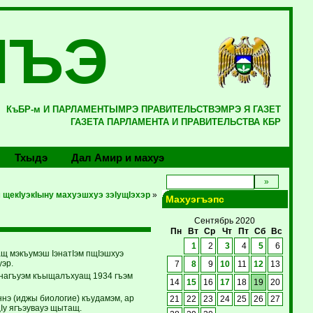
ЛЪЭ
КъБР-м И ПАРЛАМЕНТЫМРЭ ПРАВИТЕЛЬСТВЭМРЭ Я ГАЗЕТ
ГАЗЕТА ПАРЛАМЕНТА И ПРАВИТЕЛЬСТВА КБР
Тхыдэ
Дал Амир и махуэ
щекIуэкIыну махуэшхуэ зэIущIэхэр
»
Махуэгъэпс
Сентябрь 2020
Пн
Вт
Ср
Чт
Пт
Сб
Вс
1
2
3
4
5
6
щ мэкъумэш IэнатIэм пщIэшхуэ
эр.
7
8
9
10
11
12
13
унагъуэм къыщалъхуащ 1934 гъэм
14
15
16
17
18
19
20
нэ (иджы биологие) къудамэм, ар
21
22
23
24
25
26
27
Iу ягъэувауэ щытащ.