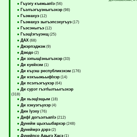
Гъуэгу къежьапIэ
(56)
Гъэлъэгъуэныгъэхэр
(98)
Гъэмахуэ
(12)
Гъэмахуэ зыгъэпсэхугъуэ
(17)
Гъэсэныгъэ
(12)
ГъэщIэгъуэнщ
(25)
ДАХ
(68)
Джэрпэджэж
(9)
Дзюдо
(2)
Ди зэпыщIэныгъэхэр
(33)
Ди куейхэм
(1)
Ди къуэш республикэхэм
(176)
Ди нэхъыжьыфIхэр
(14)
Ди псэлъэгъухэр
(64)
Ди сурэт гъэтIылъыгъэхэр
(318)
Ди хьэщIэщым
(18)
Ди хэкуэгъухэр
(4)
Дин Iуэху
(76)
ДифI догъэлъапIэ
(212)
Дунейм щыхъыбархэр
(248)
Дунеймрэ дэрэ
(2)
Дунейпсо Адыгэ Хасэ
(1)