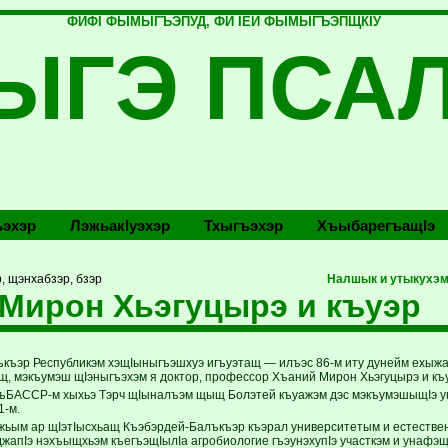
ФИФI ФЫМЫГЪЭПУД, ФИ IЕЙ ФЫМЫГЪЭПЩКIУ
ЫГЭ ПСА
эхэр
Лэжьакlуэхэр
Тхыгъэхэр
Хъыбарегъащlэ
, щэнхабзэр, бзэр
Налшык и утыкухэм 
Мирон Хьэгуцырэ и къуэр
къэр Республикэм хэщIыныгъэшхуэ игъуэтащ — илъэс 86-м иту дунейм ехыжа
, мэкъумэш щIэныгъэхэм я доктор, профессор Хъаний Мирон Хьэгуцырэ и къу
КъБАССР-м хыхьэ Тэрч щIыналъэм щыщ Болэтей къуажэм дэс мэкъумэшыщIэ 
1-м.
жьым ар щIэтIысхьащ Къэбэрдей-Балъкъэр къэрал университетым и естествен
джапIэ нэхъыщхьэм къегъэщIылIа агробиологие гъэунэхупIэ участкэм и унафэщ