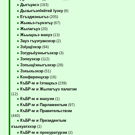
Дыгъуасэ
(163)
ДызыгъэпIейтей Iуэху
(6)
Егъэджэныгъэ
(205)
Жыжьэ-гъунэгъу
(67)
Жылагъуэ
(20)
Жьыщхьэ махуэ
(13)
Зауэ гъуэгуанэхэр
(2)
ЗэIущIэхэр
(94)
ЗэгурыIуэныгъэхэр
(3)
Зэпеуэхэр
(112)
ЗэпыщIэныгъэхэр
(28)
Зэхыхьэхэр
(51)
Конференцхэр
(16)
КъБР-м и Iэтащхьэ
(239)
КъБР-м и Жылагъуэ палатэм
(12)
КъБР-м и махуэм
(1)
КъБР-м и Парламентым
(97)
КъБР-м и Правительствэм
(440)
КъБР-м и Президентым
къыхуатххэр
(1)
КъБР-м и прокуратурэм
(2)