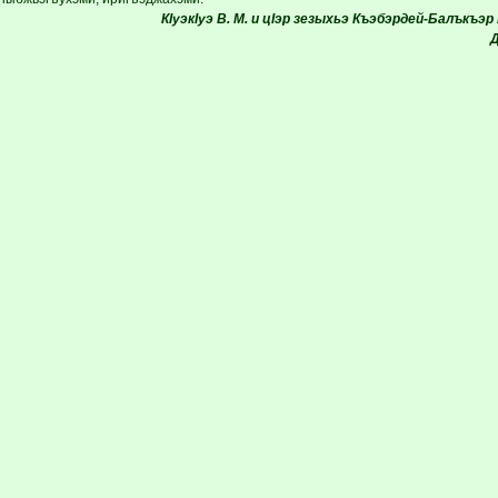
КIуэкIуэ В. М. и цIэр зезыхьэ Къэбэрдей-Балъкъ