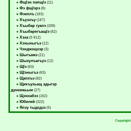
ФщIэн папщIэ
(11)
Фэ фщIэрэ
(6)
Фэеплъ
(183)
Хъуэхъу
(167)
Хъыбар гуапэ
(209)
ХъыбарегъащIэ
(62)
Хэха
(5 912)
Хэхыныгъэ
(12)
Чэнджэщхэр
(3)
Шыгъажэ
(21)
Шыхулъагъуэ
(12)
ЩIэ
(63)
ЩIэныгъэ
(63)
Щапхъэ
(82)
Щикъухьащ адыгэр
дунеижьым
(27)
Щэнхабзэ
(162)
Юбилей
(322)
Япэу тыдодзэ
(5)
Copyrigh