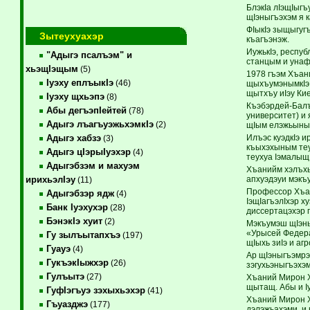
БлэкIа лIэщIыг
щIэныгъэхэм я к
ФIыкIэ зыщыгуг
Зытеухуахэр
къагъэнэж.
ИужькIэ, респу
"Адыгэ псалъэм" и
станцым и унафэ
хьэщIэщым
(5)
1978 гъэм Хъан
Iуэху еплъыкIэ
(46)
щыхъумэнымкIэ 
щытхъу иIэу Ки
Iуэху щхьэпэ
(8)
Къэбэрдей-Балъ
Абы дегъэпIейтей
(78)
университет) и
Адыгэ лъагъуэжьхэмкIэ
(2)
щIым елэжьынымк
Илъэс куэдкIэ и
Адыгэ хабзэ
(3)
къыхэхыным теу
Адыгэ цIэрыIуэхэр
(4)
теухуа Iэмалыщ
Адыгэбзэм и махуэм
Хъанийм хэлъхь
апхуэдэуи мэкъ
ирихьэлIэу
(11)
Профессор Хъа
Адыгэбзэр ядж
(4)
IэщIагъэлIхэр х
Банк Iуэхухэр
(28)
диссертацэхэр 
БэнэкIэ хуит
(2)
Мэкъумэш щIэн
«Урысей Федера
Гу зылъытапхъэ
(197)
щIыхь зиIэ и аг
Гуауэ
(4)
Ар щIэныгъэмрэ
ГукъэкIыжхэр
(26)
зэгухьэныгъэхэм
Гулъытэ
(27)
Хъаний Мирон Хь
щытащ. Абы и I
ГуфIэгъуэ зэхыхьэхэр
(41)
Хъаний Мирон Х
Гъуазджэ
(177)
дэлэжьахэми, и