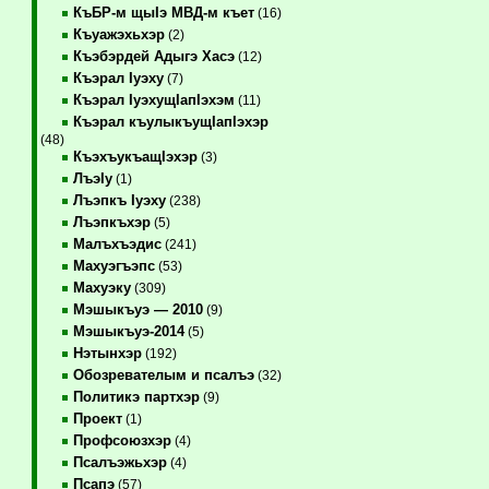
КъБР-м щыIэ МВД-м къет
(16)
Къуажэхьхэр
(2)
Къэбэрдей Адыгэ Хасэ
(12)
Къэрал Iуэху
(7)
Къэрал IуэхущIапIэхэм
(11)
Къэрал къулыкъущIапIэхэр
(48)
КъэхъукъащIэхэр
(3)
ЛъэIу
(1)
Лъэпкъ Iуэху
(238)
Лъэпкъхэр
(5)
Малъхъэдис
(241)
Махуэгъэпс
(53)
Махуэку
(309)
Мэшыкъуэ — 2010
(9)
Мэшыкъуэ-2014
(5)
Нэтынхэр
(192)
Обозревателым и псалъэ
(32)
Политикэ партхэр
(9)
Проект
(1)
Профсоюзхэр
(4)
Псалъэжьхэр
(4)
Псапэ
(57)