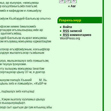
28
29
30
хьэ, ар къеухри, «мэкъумэш
ехъулIэныгъэкIэ пхегъэкI.
« Авг
кIэ и кафедрэм и лэжьакIуэу
ъэкIуэж Къэбэрдей-Балъкъэр опытнэ
Узэрихьэнур
ыфэхэм химие IэмалхэмкIэ
Войти
ртацэри игъэхьэзыращ икIи ар
RSS
записей
) щыпхигъэкIащ.
RSS
комментариев
бэрдей-Балъкъэр къэрал мэкъумэш
WordPress.org
ъэм ягъэуващ мэкъумэш еджапIэщIэм
ылэхэр егъэфIэкIуэным, нэхъыфIхэр
хуэдэуи жылапхъэхэр гъэкIыным
хуа, мыхьэнэшхуэ зиIэ лэжьыгъэм,
 теухуа Iуэхухэми.
у зызыужь мэкъумэш IэнатIэм
сертацэхэр цIыху 37-м, я доктор
гъэшхуэм папщIэ Хъаний М. Хь.
Iыхь зиIэ и лэжьакIуэ», «КъБР-м
 пщIэшхуэ зиIэ нэгъуэщI
, Хэкум хьэлэлу хуэлажьэ цIыхуу
Iэ къыщыхуащIырт.
нэхур сыт щыгъуи ди гум илъынщ абы