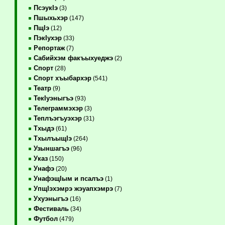
ПсэукIэ
(3)
Пшыхьхэр
(147)
ПщIэ
(12)
ПэкIухэр
(33)
Репортаж
(7)
Сабийхэм факъыхуеджэ
(2)
Спорт
(28)
Спорт хъыбархэр
(541)
Театр
(9)
ТекIуэныгъэ
(93)
Телеграммэхэр
(3)
Теплъэгъуэхэр
(31)
Тхыдэ
(61)
ТхылъыщIэ
(264)
Узыншагъэ
(96)
Указ
(150)
Унафэ
(20)
УнафэщIым и псалъэ
(1)
УпщIэхэмрэ жэуапхэмрэ
(7)
Ухуэныгъэ
(16)
Фестиваль
(34)
Футбол
(479)