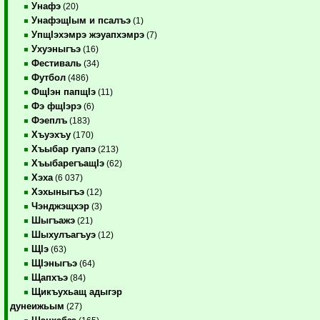
Унафэ
(20)
УнафэщIым и псалъэ
(1)
УпщIэхэмрэ жэуапхэмрэ
(7)
Ухуэныгъэ
(16)
Фестиваль
(34)
Футбол
(486)
ФщIэн папщIэ
(11)
Фэ фщIэрэ
(6)
Фэеплъ
(183)
Хъуэхъу
(170)
Хъыбар гуапэ
(213)
ХъыбарегъащIэ
(62)
Хэха
(6 037)
Хэхыныгъэ
(12)
Чэнджэщхэр
(3)
Шыгъажэ
(21)
Шыхулъагъуэ
(12)
ЩIэ
(63)
ЩIэныгъэ
(64)
Щапхъэ
(84)
Щикъухьащ адыгэр
дунеижьым
(27)