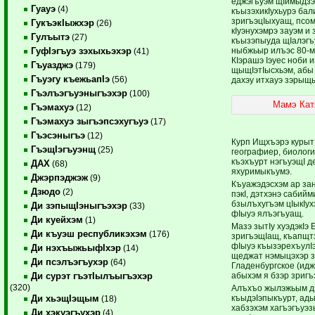
еджэгъуэм щIимыдзэ
Гуауэ
(4)
къызэхикIухьурэ бал
зригъэцIыхуащ, псо
ГукъэкIыжхэр
(26)
кIуэнухэмрэ зауэм и 
Гулъытэ
(27)
къызэпыуда щIалэгъу
ныбжьыр илъэс 80-м
ГуфIэгъуэ зэхыхьэхэр
(41)
КIэрашэ Iэуес ноби 
Гъуазджэ
(179)
щыщIэтIысхьэм, абы 
Гъуэгу къежьапIэ
(56)
дахэу итхауэ зэрыщ
Гъэлъэгъуэныгъэхэр
(100)
Мамэ Кат
Гъэмахуэ
(12)
Гъэмахуэ зыгъэпсэхугъуэ
(17)
Гъэсэныгъэ
(12)
Курп Ищхъэрэ курыт
ГъэщIэгъуэнщ
(25)
географиер, биологи
къэхъурт нэгъуэщI д
ДАХ
(68)
яхуримыкъумэ.
Джэрпэджэж
(9)
Къуажэдэсхэм ар зан
Дзюдо
(2)
пэкI, дэтхэнэ сабий
бзылъхугъэм цIыкIу
Ди зэпыщIэныгъэхэр
(33)
фIыуэ ялъэгъуащ.
Ди куейхэм
(1)
Мазэ зытIу хуэдэкIэ
Ди къуэш республикэхэм
(176)
зригъэщIащ, къапщт
фIыуэ къызэрехъулIэ
Ди нэхъыжьыфIхэр
(14)
щеджат нэмыцэхэр з
Ди псэлъэгъухэр
(64)
Гладенбургское (идж
абыхэм я бзэр зригъ
Ди сурэт гъэтIылъыгъэхэр
(320)
Алъхъо жылэжьым дэ
къыдэIэпыкъурт, ады
Ди хьэщIэщым
(18)
хабзэхэм хагъэгъуэз
Ди хэкуэгъухэр
(4)