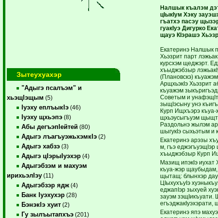
Налшык къалэм дэт
цIыкIум Хэку зауэ
гъатхэ пасэу щызэ
гуакIуэ Дигурко Ек
щауэ КIэрашэ Хьэзр
Екатеринэ Налшык п
Хьэзрит парт лэжьак
курсхэм щеджэрт. Ед
хъыджэбзыр лэжьакIу
Зытеухуахэр
(Плановскэ) къуажэ
АрщхьэкIэ Хьэзрит 
"Адыгэ псалъэм" и
къуажэм зыкъригъэд
Советым и унафэщIт
хьэщIэщым
(5)
зыщIэсыну унэ къигъ
Iуэху еплъыкIэ
(46)
Курп Ищхъэрэ къуа-
Iуэху щхьэпэ
(8)
щхьэусыгъуэм щыщт 
Раздольнэ жылэм ар
Абы дегъэпIейтей
(80)
шыгукIэ сыхьэтым и к
Адыгэ лъагъуэжьхэмкIэ
(2)
Екатеринэ арэзы хъу
Адыгэ хабзэ
(3)
м, гъэ еджэгъуэщIэр 
хъыджэбзыр Курп И
Адыгэ цIэрыIуэхэр
(4)
Мазищ ипэкIэ иухат 
Адыгэбзэм и махуэм
къуа-жэр щаубыдам,
ирихьэлIэу
(11)
щытащ: блынхэр дауд
ЦIыхухъуIэ хуэныкъ
Адыгэбзэр ядж
(4)
еджапIэр зыхуей хуэ
Банк Iуэхухэр
(28)
зауэм зэщIикъуати. 
егъэджакIуэхэрати, 
БэнэкIэ хуит
(2)
Екатеринэ япэ махуэ
Гу зылъытапхъэ
(201)