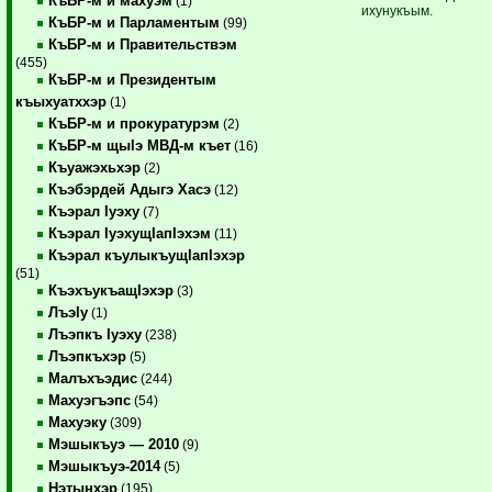
КъБР-м и махуэм
(1)
ихунукъым.
КъБР-м и Парламентым
(99)
КъБР-м и Правительствэм
(455)
КъБР-м и Президентым
къыхуатххэр
(1)
КъБР-м и прокуратурэм
(2)
КъБР-м щыIэ МВД-м къет
(16)
Къуажэхьхэр
(2)
Къэбэрдей Адыгэ Хасэ
(12)
Къэрал Iуэху
(7)
Къэрал IуэхущIапIэхэм
(11)
Къэрал къулыкъущIапIэхэр
(51)
КъэхъукъащIэхэр
(3)
ЛъэIу
(1)
Лъэпкъ Iуэху
(238)
Лъэпкъхэр
(5)
Малъхъэдис
(244)
Махуэгъэпс
(54)
Махуэку
(309)
Мэшыкъуэ — 2010
(9)
Мэшыкъуэ-2014
(5)
Нэтынхэр
(195)