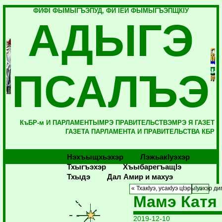
ФИФI ФЫМЫГЪЭПУД, ФИ IЕЙ ФЫМЫГЪЭПЩКIУ
АДЫГЭ
ПСАЛЪЭ
КъБР-м И ПАРЛАМЕНТЫМРЭ ПРАВИТЕЛЬСТВЭМРЭ Я ГАЗЕТ
ГАЗЕТА ПАРЛАМЕНТА И ПРАВИТЕЛЬСТВА КБР
Нэхъыщхьэхэр
Лэжьакlуэхэр
Тхыгъэхэр
Хъыбарегъащlэ
Тхыдэ
Дал Амир и махуэ
« ТхакIуэ, усакIуэ цIэрыIуэхэр д
Мамэ Катя
2019-12-10