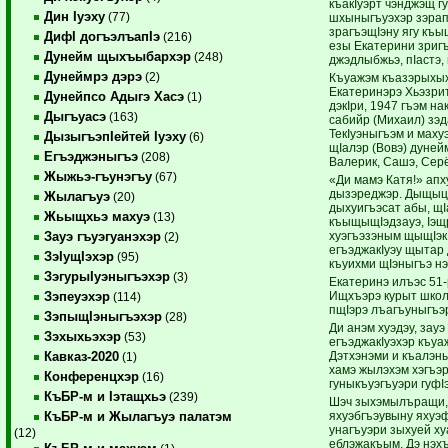
къакIуэрт чэнджэщ г
Дин Iуэху
(77)
шхыныгъуэхэр зэрап
зрагъэщIэну ягу къ
ДифI догъэлъапIэ
(216)
езы Екатерини зригъ
Дунейм щыхъыбархэр
(248)
джэдлыбжьэ, пIастэ,
Дунеймрэ дэрэ
(2)
Къуажэм къазэрыхых
Екатеринэрэ Хьэзрит
Дунейпсо Адыгэ Хасэ
(1)
дэкIри, 1947 гъэм на
Дыгъуасэ
(163)
сабийр (Михаил) зэд
ТекIуэныгъэм и махуэ
ДызыгъэпIейтей Iуэху
(6)
щIалэр (Вовэ) дуней
Егъэджэныгъэ
(208)
Валерик, Сашэ, Сер
Жыжьэ-гъунэгъу
(67)
«Ди мамэ Катя!» апх
дызэреджэр. ДыщыцI
Жылагъуэ
(20)
дыхуигъэсат абы, щ
Жьыщхьэ махуэ
(13)
къыщыщIэдзауэ, Iэщ
хуэгъэзэным щыщIэкI
Зауэ гъуэгуанэхэр
(2)
егъэджакIуэу щытар 
ЗэIущIэхэр
(95)
къуихми щIэныгъэ н
ЗэгурыIуэныгъэхэр
(3)
Екатеринэ илъэс 51
Ищхъэрэ курыт школ
Зэпеуэхэр
(114)
пщIэрэ лъагъуныгъэ
ЗэпыщIэныгъэхэр
(28)
Ди анэм хуэдэу, зауэ
Зэхыхьэхэр
(53)
егъэджакIуэхэр къуа
Дэтхэнэми и къалэн
Кавказ-2020
(1)
хамэ жылэхэм хэгъэ
Конференцхэр
(16)
гуныкъуэгъуэри гуфI
КъБР-м и Iэтащхьэ
(239)
Шэч зыхэмылъращи, 
яхуэбгъэувыну яхуэ
КъБР-м и Жылагъуэ палатэм
унагъуэри зыхуей ху
(12)
еблэжакъым. Дэ нэхъ