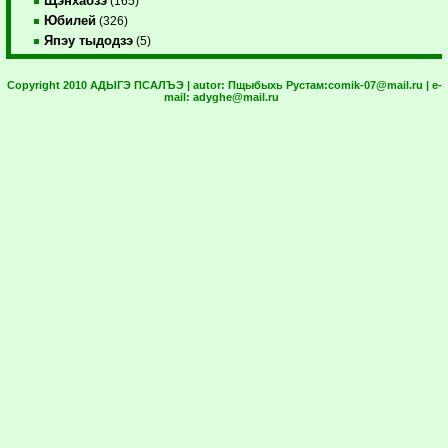
Щэнхабзэ
(165)
Юбилей
(326)
Япэу тыдодзэ
(5)
Copyright 2010 АДЫГЭ ПСАЛЪЭ | autor:
Пщыбыхь Рустам:
comik-07@mail.ru
| e-
mail:
adyghe@mail.ru