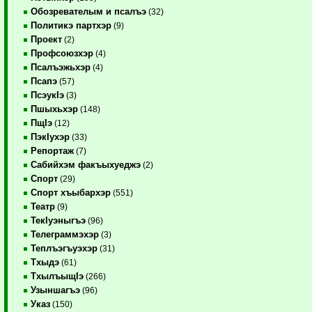
Обозревателым и псалъэ
(32)
Политикэ партхэр
(9)
Проект
(2)
Профсоюзхэр
(4)
Псалъэжьхэр
(4)
Псапэ
(57)
ПсэукIэ
(3)
Пшыхьхэр
(148)
ПщIэ
(12)
ПэкIухэр
(33)
Репортаж
(7)
Сабийхэм факъыхуеджэ
(2)
Спорт
(29)
Спорт хъыбархэр
(551)
Театр
(9)
ТекIуэныгъэ
(96)
Телеграммэхэр
(3)
Теплъэгъуэхэр
(31)
Тхыдэ
(61)
ТхылъыщIэ
(266)
Узыншагъэ
(96)
Указ
(150)