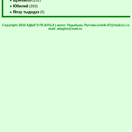
Щэнхабзэ
(202)
Юбилей
(393)
Япэу тыдодзэ
(5)
Copyright 2010 АДЫГЭ ПСАЛЪЭ | autor:
Пщыбыхь Рустам:
comik-07@mail.ru
| e-
mail:
adyghe@mail.ru