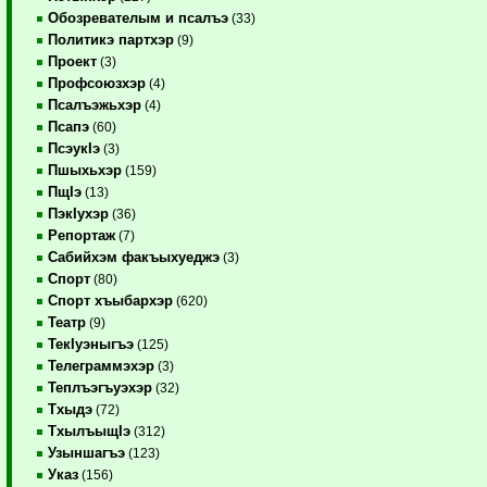
Обозревателым и псалъэ
(33)
Политикэ партхэр
(9)
Проект
(3)
Профсоюзхэр
(4)
Псалъэжьхэр
(4)
Псапэ
(60)
ПсэукIэ
(3)
Пшыхьхэр
(159)
ПщIэ
(13)
ПэкIухэр
(36)
Репортаж
(7)
Сабийхэм факъыхуеджэ
(3)
Спорт
(80)
Спорт хъыбархэр
(620)
Театр
(9)
ТекIуэныгъэ
(125)
Телеграммэхэр
(3)
Теплъэгъуэхэр
(32)
Тхыдэ
(72)
ТхылъыщIэ
(312)
Узыншагъэ
(123)
Указ
(156)