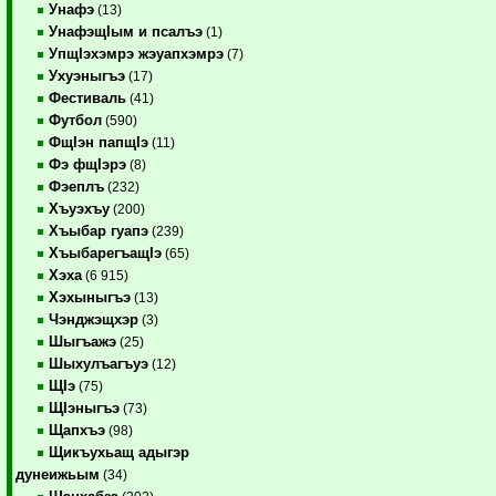
Унафэ
(13)
УнафэщIым и псалъэ
(1)
УпщIэхэмрэ жэуапхэмрэ
(7)
Ухуэныгъэ
(17)
Фестиваль
(41)
Футбол
(590)
ФщIэн папщIэ
(11)
Фэ фщIэрэ
(8)
Фэеплъ
(232)
Хъуэхъу
(200)
Хъыбар гуапэ
(239)
ХъыбарегъащIэ
(65)
Хэха
(6 915)
Хэхыныгъэ
(13)
Чэнджэщхэр
(3)
Шыгъажэ
(25)
Шыхулъагъуэ
(12)
ЩIэ
(75)
ЩIэныгъэ
(73)
Щапхъэ
(98)
Щикъухьащ адыгэр
дунеижьым
(34)