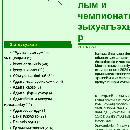
лым и
чемпиона
зыхуагъэх
р
Зытеухуахэр
2019-12-10
"Адыгэ псалъэм" и
Кавказ Ищхъэрэ ф
щIыналъэм алыдж
хьэщIэщым
(5)
бэнэкIэмкIэ и чемп
Iуэху еплъыкIэ
(48)
Мэхъэчкъалэ щекIу
Iуэху щхьэпэ
къыщыхахащ 2020 
(11)
щIышылэм Новосиб
Абы дегъэпIейтей
(84)
Урысейм и чемпион
Адыгэ лъагъуэжьхэмкIэ
(4)
щекIуэкIынум хэтын
Адыгэ хабзэ
(7)
Адыгэ цIэрыIуэхэр
(4)
Къэбэрдей-Балъкъэ
Адыгэбзэм и махуэм
бэнакIуэхэм зэхьэзэх
къыщахьащ медаль
ирихьэлIэу
(11)
зэмылIэужьыгъуи 5.
Адыгэбзэр ядж
(4)
яубыдащ Угъурлы Бе
Банк Iуэхухэр
55-рэ) Хьэкъул Азэмэт
(29)
(
сурэтым).
БэнэкIэ хуит
(2)
ЗымащIэкIэ абыхэм 
Гу зылъытапхъэ
(214)
дыжьын медаль къэз