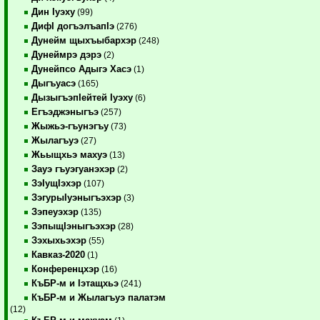
Дин Iуэху
(99)
ДифI догъэлъапIэ
(276)
Дунейм щыхъыбархэр
(248)
Дунеймрэ дэрэ
(2)
Дунейпсо Адыгэ Хасэ
(1)
Дыгъуасэ
(165)
ДызыгъэпIейтей Iуэху
(6)
Егъэджэныгъэ
(257)
Жыжьэ-гъунэгъу
(73)
Жылагъуэ
(27)
Жьыщхьэ махуэ
(13)
Зауэ гъуэгуанэхэр
(2)
ЗэIущIэхэр
(107)
ЗэгурыIуэныгъэхэр
(3)
Зэпеуэхэр
(135)
ЗэпыщIэныгъэхэр
(28)
Зэхыхьэхэр
(55)
Кавказ-2020
(1)
Конференцхэр
(16)
КъБР-м и Iэтащхьэ
(241)
КъБР-м и Жылагъуэ палатэм
(12)