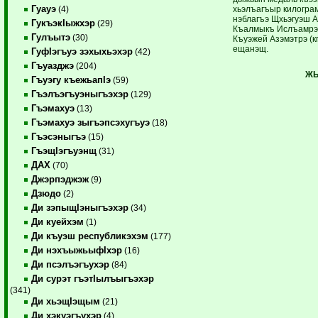
Гуауэ
хьэлъагъыр килогра
(4)
нэблагъэ Щхьэгуэш А
ГукъэкIыжхэр
(29)
Къалмыкъ Ислъамрэ (
Гулъытэ
(30)
Къуэжей Азэмэтрэ (кг
ещанэщ.
ГуфIэгъуэ зэхыхьэхэр
(42)
Гъуазджэ
(204)
ЖЫ
Гъуэгу къежьапIэ
(59)
Гъэлъэгъуэныгъэхэр
(129)
Гъэмахуэ
(13)
Гъэмахуэ зыгъэпсэхугъуэ
(18)
Гъэсэныгъэ
(15)
ГъэщIэгъуэнщ
(31)
ДАХ
(70)
Джэрпэджэж
(9)
Дзюдо
(2)
Ди зэпыщIэныгъэхэр
(34)
Ди куейхэм
(1)
Ди къуэш республикэхэм
(177)
Ди нэхъыжьыфIхэр
(16)
Ди псэлъэгъухэр
(84)
Ди сурэт гъэтIылъыгъэхэр
(341)
Ди хьэщIэщым
(21)
Ди хэкуэгъухэр
(4)