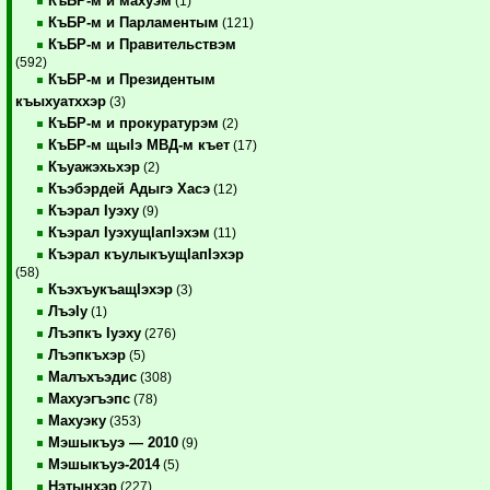
КъБР-м и махуэм
(1)
КъБР-м и Парламентым
(121)
КъБР-м и Правительствэм
(592)
КъБР-м и Президентым
къыхуатххэр
(3)
КъБР-м и прокуратурэм
(2)
КъБР-м щыIэ МВД-м къет
(17)
Къуажэхьхэр
(2)
Къэбэрдей Адыгэ Хасэ
(12)
Къэрал Iуэху
(9)
Къэрал IуэхущIапIэхэм
(11)
Къэрал къулыкъущIапIэхэр
(58)
КъэхъукъащIэхэр
(3)
ЛъэIу
(1)
Лъэпкъ Iуэху
(276)
Лъэпкъхэр
(5)
Малъхъэдис
(308)
Махуэгъэпс
(78)
Махуэку
(353)
Мэшыкъуэ — 2010
(9)
Мэшыкъуэ-2014
(5)
Нэтынхэр
(227)