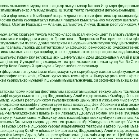
хэзылъхьахэм я мурад нэхъыщхьэр зыхуэгъэзар Кавказ Ищхъэрэ федеральнэ
 зэпыщIэныгъэхэр ягъэбыдэнырщ, щIэблэр театр гъуазджэм дегъэхьэхынырщ.
лий и цIэр зезыхьэ Къэбэрдей къэрал драмэ театрым фестивалыр къыщызэIу
 Москва къикIа къэпщытакIуэ гупым я пащхьэм къыкIэлъыкIуэ махуэхэм щагъэ
 Ипщэ, Осетие Ищхъэрэ — Алание, Дагъыстэн, Ингуш, Шэшэн республикэхэм, 
ьэу, актёр Iэзагъэм теухуа мастер-класс къэрал киноконцерт гъэлъэгъуапIэм
рамэмкIэ и кафедрэм и доцент Гранитовэ — Лавровская Екатеринэ и нэIэм щI
зэгухьэныгъэм лъэпкъ драмэ театрхэм я зыужьыныгъэм теухуа зэIущIэ гъэщIэг
щыпсэлъащ лъэпкъ драмтеатрхэм я унафэщIхэр, режиссёрхэр, художественн
тивалым мыхьэнэшхуэ зэриIэр, лъэпкъ драмтеатрхэр зэрыщIэным, зэдэIэпыкъ
ыгъуэу, гукъинэжу екIуэкIащ икIи щэкIуэгъуэм и 22-м ЩоджэнцIыкIу Алий и цI
ащIыжащ. Иужьрей пщыхьэщхьэм театреплъхэм ирагъэлъэгъуащ Чанбэ С. и ц
ссёр Кове Валерий щигъэува «Берег неба» спектаклыр.
р фIыуэ зылъагъухэм Iэмал яIащ махуитхум къриубыдэу лэжьыгъэщIэ куэдым 
нографие нэхъыфI», «Бзылъхугъэ роль нэхъыфI», «ЦIыхухъу роль нэхъыфI» гу
эм кърикIуахэр иужьрей пшыхьым къыщагъэнэIуащ, зи зэфIэкIкIэ къахэщахэм
еатрхэм псоми иратащ фестивалым зэрыхэтам щыхьэт техъуэ щIыхь тхылъхэ
хъыфI хъуауэ къыхагъэщащ ЩоджэнцIыкIу Алий и цIэр зезыхьэ Къэбэрдей къэр
ъэр, Абхъаз республикэхэм гъуазджэхэмкIэ щIыхь зиIэ я лэжьакIуэ Фырэ Русл
енографие нэхъыфI» лIэужьыгъуэм пашэ щыхъуащ Цей Ибрэхьим и цIэр зезых
ъэгъуа «Кавказский меловой круг» спектаклыр, Брехт Б. и пьесэм къытращIык
Р-м гъуазджэхэмкIэ щIыхь зиIэ и лэжьакIуэ Дэбагъуэ Роман, Мизиев Iэубэчыр,
эгъуэгу, Къасей сымэ. «ЦIыхухъу роль нэхъыфIыр» къехъулIауэ къалъытащ Къ
 зезыхьэ Балъкъэр къэрал драмэ театрым и актёр Жангуразов Мажитрэ УФ-м щI
р зезыхьэ Осетие Ищхъэрэ къэрал академическэ театрым и актёр Губиев Къаз
ашэ щыхъуащ КъБР-м щIыхь зиIэ и артисткэ, ЩоджэнцIыкIу Алий и цIэр зезыхь
хуэ ФатIимэрэ Адыгэ, Абхъаз республикэхэм щIыхь зиIэ я артисткэ, Цей Ибрэх