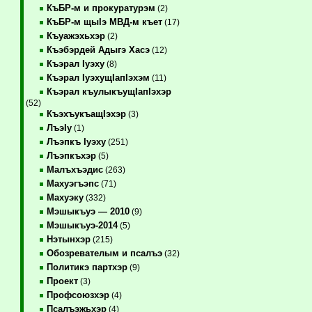
КъБР-м и прокуратурэм
(2)
КъБР-м щыIэ МВД-м къет
(17)
Къуажэхьхэр
(2)
Къэбэрдей Адыгэ Хасэ
(12)
Къэрал Iуэху
(8)
Къэрал IуэхущIапIэхэм
(11)
Къэрал къулыкъущIапIэхэр
(52)
КъэхъукъащIэхэр
(3)
ЛъэIу
(1)
Лъэпкъ Iуэху
(251)
Лъэпкъхэр
(5)
Малъхъэдис
(263)
Махуэгъэпс
(71)
Махуэку
(332)
Мэшыкъуэ — 2010
(9)
Мэшыкъуэ-2014
(5)
Нэтынхэр
(215)
Обозревателым и псалъэ
(32)
Политикэ партхэр
(9)
Проект
(3)
Профсоюзхэр
(4)
Псалъэжьхэр
(4)