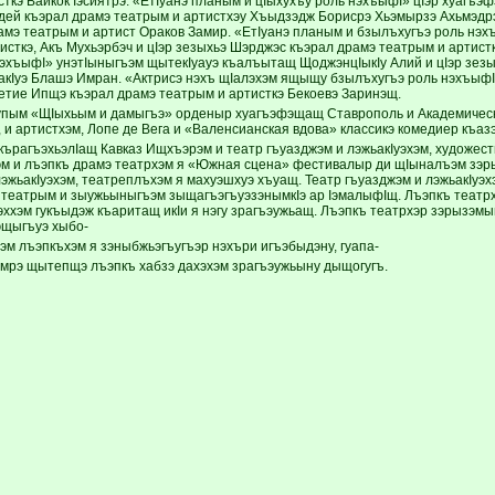
ткэ Вайкок Iэсиятрэ. «ЕтIуанэ планым и цIыхухъу роль нэхъыфI» цIэр хуагъэ
дей къэрал драмэ театрым и артистхэу Хъыдзэдж Борисрэ Хьэмырзэ Ахьмэдрэ,
амэ театрым и артист Ораков Замир. «ЕтIуанэ планым и бзылъхугъэ роль нэ
тисткэ, Акъ Мухьэрбэч и цIэр зезыхьэ Шэрджэс къэрал драмэ театрым и артистк
нэхъыфI» унэтIыныгъэм щытекIуауэ къалъытащ ЩоджэнцIыкIу Алий и цIэр зез
акIуэ Блашэ Имран. «Актрисэ нэхъ щIалэхэм ящыщу бзылъхугъэ роль нэхъыфI
сетие Ипщэ къэрал драмэ театрым и артисткэ Бекоевэ Заринэщ.
упым «ЩIыхьым и дамыгъэ» орденыр хуагъэфэщащ Ставрополь и Академичес
, и артистхэм, Лопе де Вега и «Валенсианская вдова» классикэ комедиер къаз
ърагъэхьэлIащ Кавказ Ищхъэрэм и театр гъуазджэм и лэжьакIуэхэм, художест
м и лъэпкъ драмэ театрхэм я «Южная сцена» фестивалыр ди щIыналъэм зэр
эжьакIуэхэм, театреплъхэм я махуэшхуэ хъуащ. Театр гъуазджэм и лэжьакIуэхэ
театрым и зыужьыныгъэм зыщагъэгъуэзэнымкIэ ар IэмалыфIщ. Лъэпкъ театрх
эххэм гукъыдэж къаритащ икIи я нэгу зрагъэужьащ. Лъэпкъ театрхэр зэрызэмы
Iэщыгъуэ хыбо-
эм лъэпкъхэм я зэныбжьэгъугъэр нэхъри игъэбыдэну, гуапа-
эмрэ щытепщэ лъэпкъ хабзэ дахэхэм зрагъэужьыну дыщогугъ.