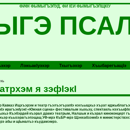
ФИФI ФЫМЫГЪЭПУД, ФИ IЕЙ ФЫМЫГЪЭПЩКIУ
ЫГЭ ПСА
эхэр
Лэжьакlуэхэр
Тхыгъэхэр
Хъыбарегъащlэ
ехь
атрхэм я зэфIэкI
 Кавказ Ищхъэрэм и театр гъэлъэгъуапIэ нэхъыщхьэ хъуат иджыблагъэ
кIэ ирагъэкIуэкI «Южная сцена» фестивалым хыхьэу, спектакль нэхъыф
езыхьэ Къэбэрдей къэрал драмэ театрым, Налшык и къэрал киноконцерт г
хьэр къызэрагъэпэщащ УФ-мрэ КъБР-мрэ ЩэнхабзэмкIэ я министерствэхэм
рэ абы и щIыналъэ къудамэмрэ.