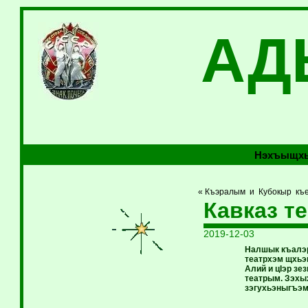
АД
Нэхъыщхь
« Къэралым и Кубокыр къ
Кавказ те
2019-12-03
Налшык къалэр
театрхэм щхьэ
Алий и цIэр з
театрым. Зэхы
зэгухьэныгъэм