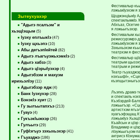
Фестивалыр къы
лэжьакIуэхэм я
Зытеухуахэр
ЩоджэнцIыкIу А
спектаклымкIэ.
Абхъаз, Осетие
"Адыгэ псалъэм" и
я лэжьыгъэхэр.
хьэщIэщым
(5)
Фестивалым хых
Iуэху еплъыкIэ
(47)
режиссурэмрэ д
лэжьакIуэхэм я 
Iуэху щхьэпэ
(10)
Зэхыхьэхэм къы
Абы дегъэпIейтей
(82)
театрхэм я фес
Адыгэ лъагъуэжьхэмкIэ
(2)
Фестивалыр щIэщ
театрым щызэху
Адыгэ хабзэ
(3)
театрым и режи
Адыгэ цIэрыIуэхэр
(4)
Театр гъуазджэ
Адыгэбзэм и махуэм
нэхъыфI», «Сце
къэпщытэныгъэх
ирихьэлIэу
(11)
Адыгэбзэр ядж
(4)
Лъэпкъ драмэ т
Банк Iуэхухэр
(28)
и спектакль нэ
БэнэкIэ хуит
(2)
Къэбэрдей-Балък
лэжьыгъэр. «Сц
Гу зылъытапхъэ
(213)
артистхэм ягъэл
Гуауэ
(4)
хуагъэфэщащ КъБ
лэжьакIуэ ХьэщI
ГукъэкIыжхэр
(26)
Къайсын и цIэр
Гулъытэ
(29)
Владимир и цIэ
ГуфIэгъуэ зэхыхьэхэр
(41)
лIэужьыгъуэм п
актрисэ КIэхума
Гъуазджэ
(186)