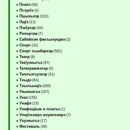
Псапэ
(58)
ПсэукIэ
(3)
Пшыхьхэр
(152)
ПщIэ
(13)
ПэкIухэр
(34)
Репортаж
(7)
Сабийхэм факъыхуеджэ
(2)
Спорт
(32)
Спорт хъыбархэр
(581)
Театр
(9)
ТекIуэныгъэ
(97)
Телеграммэхэр
(3)
Теплъэгъуэхэр
(31)
Тхыдэ
(64)
ТхылъыщIэ
(285)
Узыншагъэ
(107)
Указ
(155)
Унафэ
(13)
УнафэщIым и псалъэ
(1)
УпщIэхэмрэ жэуапхэмрэ
(7)
Ухуэныгъэ
(17)
Фестиваль
(36)