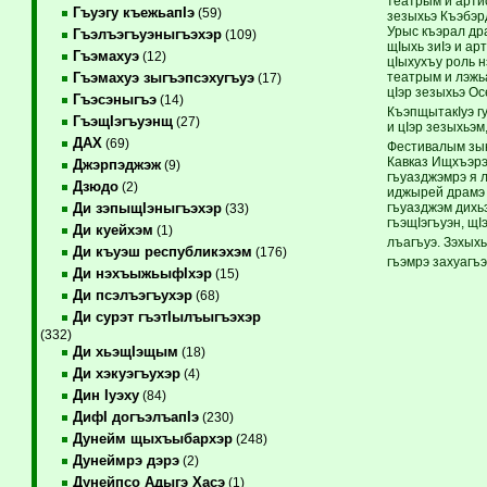
театрым и артис
Гъуэгу къежьапIэ
(59)
зезыхьэ Къэбэр
Урыс къэрал др
Гъэлъэгъуэныгъэхэр
(109)
щIыхь зиIэ и ар
Гъэмахуэ
(12)
цIыхухъу роль 
театрым и лэжь
Гъэмахуэ зыгъэпсэхугъуэ
(17)
цIэр зезыхьэ О
Гъэсэныгъэ
(14)
КъэпщытакIуэ г
ГъэщIэгъуэнщ
(27)
и цIэр зезыхьэм
ДАХ
(69)
Фестивалым зык
Кавказ Ищхъэрэ
Джэрпэджэж
(9)
гъуазджэмрэ я л
Дзюдо
(2)
иджырей драмэ 
гъуазджэм дихь
Ди зэпыщIэныгъэхэр
(33)
гъэщIэгъуэн, щ
Ди куейхэм
(1)
лъагъуэ. Зэхыхь
Ди къуэш республикэхэм
(176)
гъэмрэ захуагъ
Ди нэхъыжьыфIхэр
(15)
Ди псэлъэгъухэр
(68)
Ди сурэт гъэтIылъыгъэхэр
(332)
Ди хьэщIэщым
(18)
Ди хэкуэгъухэр
(4)
Дин Iуэху
(84)
ДифI догъэлъапIэ
(230)
Дунейм щыхъыбархэр
(248)
Дунеймрэ дэрэ
(2)
Дунейпсо Адыгэ Хасэ
(1)