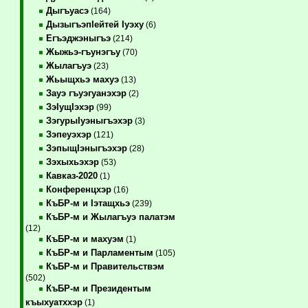
Дыгъуасэ
(164)
ДызыгъэпIейтей Iуэху
(6)
Егъэджэныгъэ
(214)
Жыжьэ-гъунэгъу
(70)
Жылагъуэ
(23)
Жьыщхьэ махуэ
(13)
Зауэ гъуэгуанэхэр
(2)
ЗэIущIэхэр
(99)
ЗэгурыIуэныгъэхэр
(3)
Зэпеуэхэр
(121)
ЗэпыщIэныгъэхэр
(28)
Зэхыхьэхэр
(53)
Кавказ-2020
(1)
Конференцхэр
(16)
КъБР-м и Iэтащхьэ
(239)
КъБР-м и Жылагъуэ палатэм
(12)
КъБР-м и махуэм
(1)
КъБР-м и Парламентым
(105)
КъБР-м и Правительствэм
(502)
КъБР-м и Президентым
къыхуатххэр
(1)