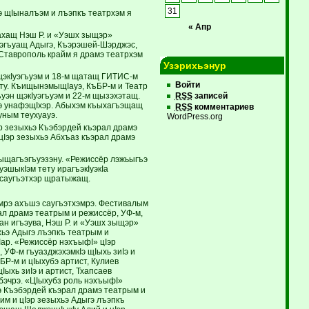
31
 щIыналъэм и лъэпкъ театрхэм я
« Апр
ахащ Нэш Р. и «Уэшх зыщэр»
лъэгъуащ Адыгэ, Къэрэшей-Шэрджэс,
Ставрополь крайм я драмэ театрхэм
Узэрихьэнур
 щэкIуэгъуэм и 18-м щатащ ГИТИС-м
Войти
эту. КъищынэмыщIауэ, КъБР-м и Театр
ъуэн щэкIуэгъуэм и 22-м щызэхэтащ.
RSS
записей
э унафэщIхэр. Абыхэм къыхагъэщащ
RSS
комментариев
уным теухуауэ.
WordPress.org
эр зезыхьэ Къэбэрдей къэрал драмэ
Iэр зезыхьэ Абхъаз къэрал драмэ
зыщагъэгъуэзэну. «Режиссёр лэжьыгъэ
эшыкIэм тету ирагъэкIуэкIа
 саугъэтхэр щратыжащ.
мрэ ахъшэ саугъэтхэмрэ. Фестивалым
ал драмэ театрым и режиссёр, УФ-м,
ан игъэува, Нэш Р. и «Уэшх зыщэр»
ьэ Адыгэ лъэпкъ театрым и
Iар. «Режиссёр нэхъыфI» цIэр
 УФ-м гъуазджэхэмкIэ щIыхь зиIэ и
БР-м и цIыхубэ артист, Кулиев
ыхь зиIэ и артист, Тхапсаев
бэчрэ. «ЦIыхубз роль нэхъыфI»
э Къэбэрдей къэрал драмэ театрым и
ьим и цIэр зезыхьэ Адыгэ лъэпкъ