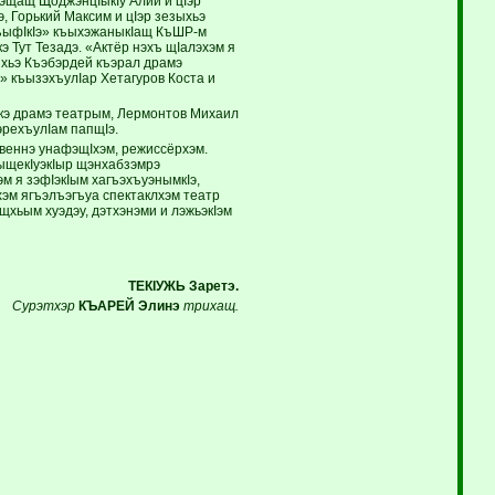
фэщащ ЩоджэнцIыкIу Алий и цIэр
 Горький Максим и цIэр зезыхьэ
хъыфIкIэ» къыхэжаныкIащ КъШР-м
э Тут Тезадэ. «Актёр нэхъ щIалэхэм я
ыхьэ Къэбэрдей къэрал драмэ
» къызэхъулIар Хетагуров Коста и
кэ драмэ театрым, Лермонтов Михаил
эрехъулIам папщIэ.
веннэ унафэщIхэм, режиссёрхэм.
ыщекIуэкIыр щэнхабзэмрэ
м я зэфIэкIым хагъэхъуэнымкIэ,
эм ягъэлъэгъуа спектаклхэм театр
щхьым хуэдэу, дэтхэнэми и лэжьэкIэм
ТЕКIУЖЬ Заретэ.
Сурэтхэр
КЪАРЕЙ Элинэ
трихащ.