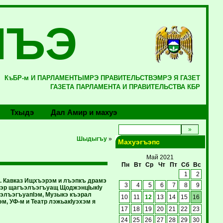
ЛЪЭ
КъБР-м И ПАРЛАМЕНТЫМРЭ ПРАВИТЕЛЬСТВЭМРЭ Я ГАЗЕТ
ГАЗЕТА ПАРЛАМЕНТА И ПРАВИТЕЛЬСТВА КБР
Тхыдэ
Дал Амир и махуэ
Шыдыгъу
»
Махуэгъэпс
Май 2021
Пн
Вт
Ср
Чт
Пт
Сб
Вс
1
2
. Кавказ Ищхъэрэм и лъэпкъ драмэ
3
4
5
6
7
8
9
Iхэр щагъэлъэгъуащ ЩоджэнцIыкIу
ъэлъэгъуапIэм, Музыкэ къэрал
10
11
12
13
14
15
16
, УФ-м и Театр лэжьакIуэхэм я
17
18
19
20
21
22
23
24
25
26
27
28
29
30