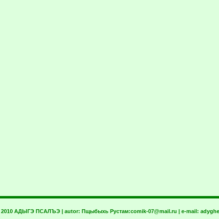
t 2010 АДЫГЭ ПСАЛЪЭ | autor:
Пщыбыхь Рустам:
comik-07@mail.ru
| e-mail:
adyghe