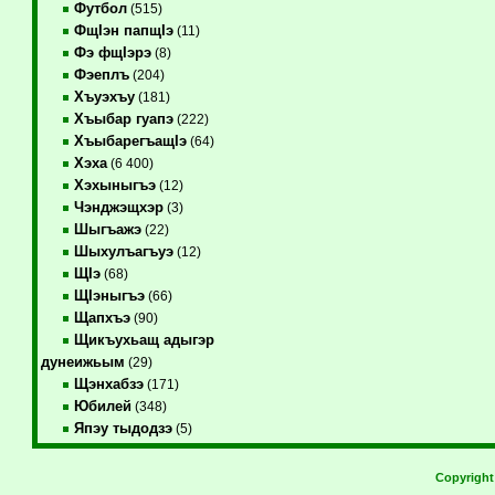
Футбол
(515)
ФщIэн папщIэ
(11)
Фэ фщIэрэ
(8)
Фэеплъ
(204)
Хъуэхъу
(181)
Хъыбар гуапэ
(222)
ХъыбарегъащIэ
(64)
Хэха
(6 400)
Хэхыныгъэ
(12)
Чэнджэщхэр
(3)
Шыгъажэ
(22)
Шыхулъагъуэ
(12)
ЩIэ
(68)
ЩIэныгъэ
(66)
Щапхъэ
(90)
Щикъухьащ адыгэр
дунеижьым
(29)
Щэнхабзэ
(171)
Юбилей
(348)
Япэу тыдодзэ
(5)
Copyrigh