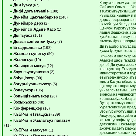
Калугэ къалэм дэт ш
Дин Iуэху
(67)
Сайкинэ Ольгэ. — Уе
ДифI догъэлъапIэ
зэблэкIыгъуэхэм щыг
(180)
къыщажыхьыным и пIэ
Дунейм щыхъыбархэр
(248)
дерсыр зэрызрагъэщ
Дунеймрэ дэрэ
(2)
пхъэбгъум бгъэдотI
щекIуэкI гуфIэгъуэ з
Дунейпсо Адыгэ Хасэ
(1)
ладья фащэхэмкIэ за
Дыгъуасэ
(151)
хуейкъым пешкэу, нэ
лъэсрыкIуэ къызэрыг
ДызыгъэпIейтей Iуэху
(7)
Ди гъащIэр апхуэдэщ
Егъэджэныгъэ
(192)
хуэдэ Iуэхуми, къылъ
Жыжьэ-гъунэгъу
(50)
Урысейм школхэр ми
Жылагъуэ
(19)
Абыхэм щезыгъэджэ
дэнэ? Ди гуапэ зэры
Жьыщхьэ махуэ
(12)
къагъуэтащ. Егъэджэ
Зауэ гъуэгуанэхэр
(2)
министерствэм и му
езыгъэджэнухэр игъ
ЗэIущIэхэр
(90)
мис а Калугэ област
ЗэгурыIуэныгъэхэр
(5)
щхьэхуэ къыщрагъэу
Зэпеуэхэр
университетым. Ека
(106)
экономикэ универси
ЗэпыщIэныгъэхэр
(26)
къыщызэIуахакIэщ ш
Зэхыхьэхэр
(48)
Вузыр къэзыуххэм н
хурагъэджэнущ пред
Конференцхэр
(16)
ЗэрыгурыIуэгъуэщи, п
КъБР-м и Iэтащхьэ
(239)
Апхуэдэу, джэгукIэм 
хигъэгъуэзэфынущ яп
КъБР-м и Жылагъуэ палатэм
дэтхэнэми. Нэхъыщх
(11)
джэгукIэм дегъэхьэх
КъБР-м и махуэм
(1)
дэтхэнэми езым и г