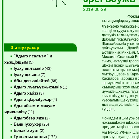
2019-08-29
ФокIа
къыщыщIэдзауэша
Лъэхъэнэ мыжыжьэ бл
гъащIэм куууэ хэту 
джэгукIэ телъыджэм 
Шахмат пхъэбгъухэр
ЩэнхабзэмкIэ унэхэм
Зытеухуахэр
губгъуэхэми… Дуней
Ботвинник Михаил, 
"Адыгэ псалъэм" и
Михаил, Спасский Б
сымэ, нэгъуэщI грос
хьэщIэщым
(5)
цIэхэм псори щыгъуа
Iуэху еплъыкIэ
(43)
планетэм щынэхъыф
мытIэу щIэбэна Кар
Iуэху щхьэпэ
(7)
Каспаров Гаррирэ я з
Абы дегъэпIейтей
(68)
зэриухамкIэт телев
Адыгэ лъагъуэжьхэмкIэ
хъыбарыщIэхэм къы
(1)
иужькIэ щхьэусыгъу
Адыгэ хабзэ
(3)
къыхэкIыу, мы джэгук
Адыгэ цIэрыIуэхэр
(4)
къэралым щехуэхащ.
дызыщыгуфIыкIын Iу
Адыгэбзэм и махуэм
хуэдэщ.
ирихьэлIэу
(11)
Адыгэбзэр ядж
ФокIадэм и 1-м урыс
(2)
нэхъыщIэхэм щIэсхэ
Банк Iуэхухэр
(25)
предметыщIэ къыхэх
БэнэкIэ хуит
(2)
мы Iуэхур УФ-м и щ
Гу зылъытапхъэ
щагъэунэхуащ япэщI
(172)