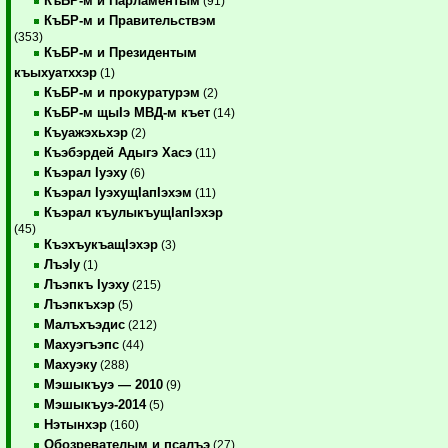
КъБР-м и Парламентым
(91)
КъБР-м и Правительствэм
(353)
КъБР-м и Президентым
къыхуатххэр
(1)
КъБР-м и прокуратурэм
(2)
КъБР-м щыIэ МВД-м къет
(14)
Къуажэхьхэр
(2)
Къэбэрдей Адыгэ Хасэ
(11)
Къэрал Iуэху
(6)
Къэрал IуэхущIапIэхэм
(11)
Къэрал къулыкъущIапIэхэр
(45)
КъэхъукъащIэхэр
(3)
ЛъэIу
(1)
Лъэпкъ Iуэху
(215)
Лъэпкъхэр
(5)
Малъхъэдис
(212)
Махуэгъэпс
(44)
Махуэку
(288)
Мэшыкъуэ — 2010
(9)
Мэшыкъуэ-2014
(5)
Нэтынхэр
(160)
Обозревателым и псалъэ
(27)