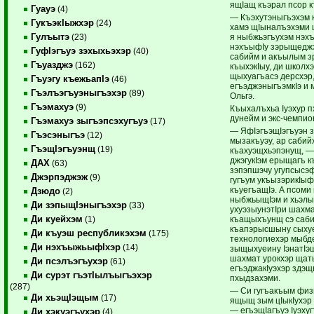
ящIащ къэрал псор 
Гуауэ
(4)
— Къэхутэныгъэхэм 
ГукъэкIыжхэр
(24)
хамэ щIыналъэхэми 
Гулъытэ
я ныбжьэгъухэм нэхъ
(23)
нэхъыфIу зэрыщеджэ
ГуфIэгъуэ зэхыхьэхэр
(40)
сабийм и акъылым з
Гъуазджэ
(162)
къыхэкIыу, ди школх
щыхуагъасэ дерсхэр
Гъуэгу къежьапIэ
(46)
егъэджэныгъэмкIэ и 
Гъэлъэгъуэныгъэхэр
(89)
Ольгэ.
Гъэмахуэ
(9)
Къыхалъхьа Iуэхур 
дунейм и экс-чемпио
Гъэмахуэ зыгъэпсэхугъуэ
(17)
— ЯфIэгъэщIэгъуэн 
Гъэсэныгъэ
(12)
мызакъуэу, ар сабий
ГъэщIэгъуэнщ
(19)
къахуэщхьэпэнущ, —
джэгукIэм ерыщагъ к
ДАХ
(63)
зэпэпшэчу угупсысэф
Джэрпэджэж
(9)
гугъум укъызэрикIыф
къуегъащIэ. А псоми
Дзюдо
(2)
ныбжьыщIэм и хьэлыр
Ди зэпыщIэныгъэхэр
(33)
ухуэзыунэтIри шахм
Ди куейхэм
къащыхъунщ сэ саби
(1)
къапэрысшыну сыхуе
Ди къуэш республикэхэм
(175)
технологиехэр мыбде
Ди нэхъыжьыфIхэр
(14)
зыщыхуеину IэнатIэщ
шахмат урокхэр щат
Ди псэлъэгъухэр
(61)
егъэджакIуэхэр здэщ
Ди сурэт гъэтIылъыгъэхэр
пхыдзахэми.
(287)
— Си гугъакъым физ
Ди хьэщIэщым
(17)
ящыщ зым цIыкIухэр 
— егъэщIагъуэ Iуэху
Ди хэкуэгъухэр
(4)