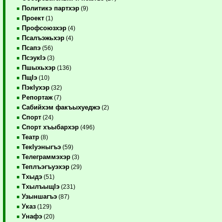
Политикэ партхэр
(9)
Проект
(1)
Профсоюзхэр
(4)
Псалъэжьхэр
(4)
Псапэ
(56)
ПсэукIэ
(3)
Пшыхьхэр
(136)
ПщIэ
(10)
ПэкIухэр
(32)
Репортаж
(7)
Сабийхэм факъыхуеджэ
(2)
Спорт
(24)
Спорт хъыбархэр
(496)
Театр
(8)
ТекIуэныгъэ
(59)
Телеграммэхэр
(3)
Теплъэгъуэхэр
(29)
Тхыдэ
(51)
ТхылъыщIэ
(231)
Узыншагъэ
(87)
Указ
(129)
Унафэ
(20)