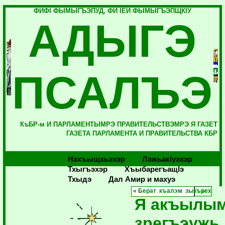
ФИФI ФЫМЫГЪЭПУД, ФИ IЕЙ ФЫМЫГЪЭПЩКIУ
АДЫГЭ
ПСАЛЪЭ
КъБР-м И ПАРЛАМЕНТЫМРЭ ПРАВИТЕЛЬСТВЭМРЭ Я ГАЗЕТ
ГАЗЕТА ПАРЛАМЕНТА И ПРАВИТЕЛЬСТВА КБР
Нэхъыщхьэхэр
Лэжьакlуэхэр
Тхыгъэхэр
Хъыбарегъащlэ
Тхыдэ
Дал Амир и махуэ
«
Берат къалэм зыкърех
Я акъылы
зрегъэужь