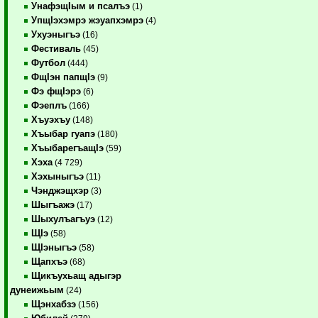
УнафэщIым и псалъэ
(1)
УпщIэхэмрэ жэуапхэмрэ
(4)
Ухуэныгъэ
(16)
Фестиваль
(45)
Футбол
(444)
ФщIэн папщIэ
(9)
Фэ фщIэрэ
(6)
Фэеплъ
(166)
Хъуэхъу
(148)
Хъыбар гуапэ
(180)
ХъыбарегъащIэ
(59)
Хэха
(4 729)
Хэхыныгъэ
(11)
Чэнджэщхэр
(3)
Шыгъажэ
(17)
Шыхулъагъуэ
(12)
ЩIэ
(58)
ЩIэныгъэ
(58)
Щапхъэ
(68)
Щикъухьащ адыгэр
дунеижьым
(24)
Щэнхабзэ
(156)