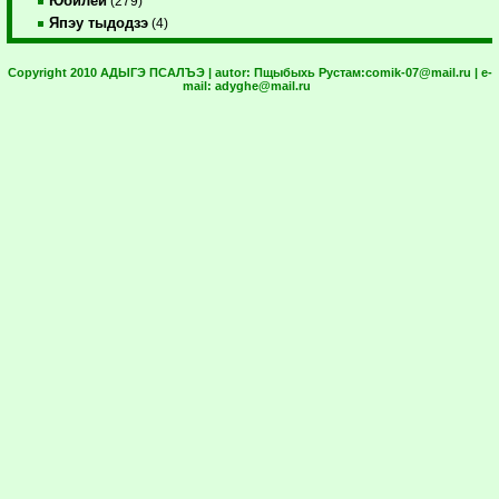
Юбилей
(279)
Япэу тыдодзэ
(4)
Copyright 2010 АДЫГЭ ПСАЛЪЭ | autor:
Пщыбыхь Рустам:
comik-07@mail.ru
| e-
mail:
adyghe@mail.ru