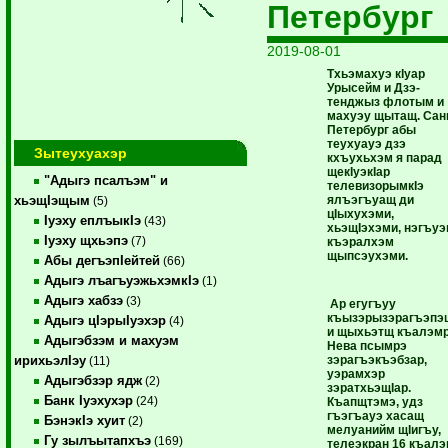
Петербург
2019-08-01
Тхьэмахуэ кIуар
Урысейм и Дзэ-
тенджыз флотым и
махуэу щытащ. Сан
Петербург абы
теухуауэ дзэ
Зытеухуахэр
кхъухьхэм я парад
щекIуэкIар
"Адыгэ псалъэм" и
телевизорымкIэ
ялъэгъуащ ди
хьэщIэщым
(5)
цIыхухэми,
Iуэху еплъыкIэ
(43)
хьэщIэхэми, нэгъуэ
Iуэху щхьэпэ
(7)
къэралхэм
щыпсэухэми.
Абы дегъэпIейтей
(66)
Адыгэ лъагъуэжьхэмкIэ
(1)
Адыгэ хабзэ
(3)
Ар егугъуу
къызэрызэрагъэпэ
Адыгэ цIэрыIуэхэр
(4)
и щыхьэтщ къалэм
Адыгэбзэм и махуэм
Нева псымрэ
зэрагъэкъэбзар,
ирихьэлIэу
(11)
уэрамхэр
Адыгэбзэр ядж
(2)
зэратхьэщIар.
Банк Iуэхухэр
(24)
Къапщтэмэ, удз
гъэгъауэ хасащ
БэнэкIэ хуит
(2)
мелуанийм щIигъу,
Гу зылъытапхъэ
(169)
телеэкран 16 къал