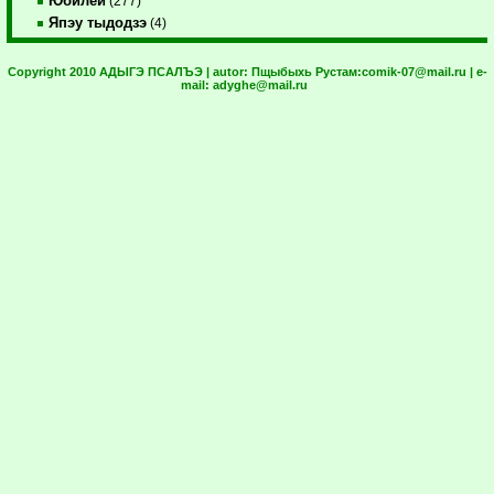
Юбилей
(277)
Япэу тыдодзэ
(4)
Copyright 2010 АДЫГЭ ПСАЛЪЭ | autor:
Пщыбыхь Рустам:
comik-07@mail.ru
| e-
mail:
adyghe@mail.ru