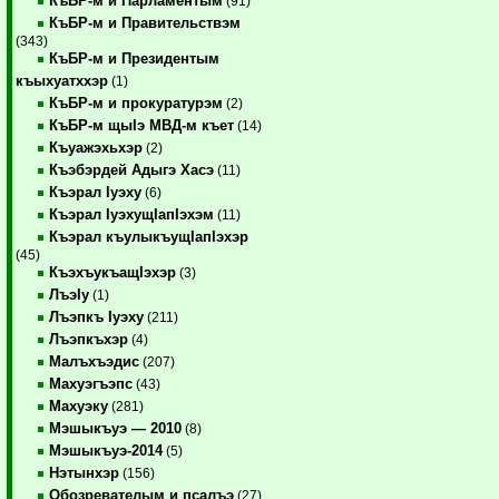
КъБР-м и Парламентым
(91)
КъБР-м и Правительствэм
(343)
КъБР-м и Президентым
къыхуатххэр
(1)
КъБР-м и прокуратурэм
(2)
КъБР-м щыIэ МВД-м къет
(14)
Къуажэхьхэр
(2)
Къэбэрдей Адыгэ Хасэ
(11)
Къэрал Iуэху
(6)
Къэрал IуэхущIапIэхэм
(11)
Къэрал къулыкъущIапIэхэр
(45)
КъэхъукъащIэхэр
(3)
ЛъэIу
(1)
Лъэпкъ Iуэху
(211)
Лъэпкъхэр
(4)
Малъхъэдис
(207)
Махуэгъэпс
(43)
Махуэку
(281)
Мэшыкъуэ — 2010
(8)
Мэшыкъуэ-2014
(5)
Нэтынхэр
(156)
Обозревателым и псалъэ
(27)