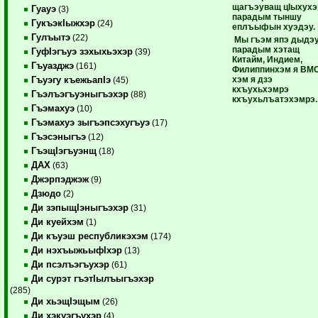
щагъэуващ цIыхухэ
Гуауэ
(3)
парадым тыншу
ГукъэкIыжхэр
(24)
еплъыфын хуэдэу.
Гулъытэ
(22)
Мы гъэм япэ дыдэ
парадым хэтащ
ГуфIэгъуэ зэхыхьэхэр
(39)
Китайм, Индием,
Гъуазджэ
(161)
Филиппинхэм я ВМ
хэм я дзэ
Гъуэгу къежьапIэ
(45)
кхъухьхэмрэ
Гъэлъэгъуэныгъэхэр
(88)
кхъухьлъатэхэмрэ.
Гъэмахуэ
(10)
Гъэмахуэ зыгъэпсэхугъуэ
(17)
Гъэсэныгъэ
(12)
ГъэщIэгъуэнщ
(18)
ДАХ
(63)
Джэрпэджэж
(9)
Дзюдо
(2)
Ди зэпыщIэныгъэхэр
(31)
Ди куейхэм
(1)
Ди къуэш республикэхэм
(174)
Ди нэхъыжьыфIхэр
(13)
Ди псэлъэгъухэр
(61)
Ди сурэт гъэтIылъыгъэхэр
(285)
Ди хьэщIэщым
(26)
Ди хэкуэгъухэр
(4)