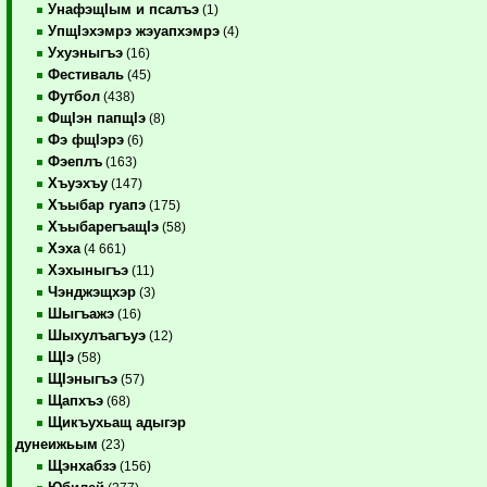
УнафэщIым и псалъэ
(1)
УпщIэхэмрэ жэуапхэмрэ
(4)
Ухуэныгъэ
(16)
Фестиваль
(45)
Футбол
(438)
ФщIэн папщIэ
(8)
Фэ фщIэрэ
(6)
Фэеплъ
(163)
Хъуэхъу
(147)
Хъыбар гуапэ
(175)
ХъыбарегъащIэ
(58)
Хэха
(4 661)
Хэхыныгъэ
(11)
Чэнджэщхэр
(3)
Шыгъажэ
(16)
Шыхулъагъуэ
(12)
ЩIэ
(58)
ЩIэныгъэ
(57)
Щапхъэ
(68)
Щикъухьащ адыгэр
дунеижьым
(23)
Щэнхабзэ
(156)