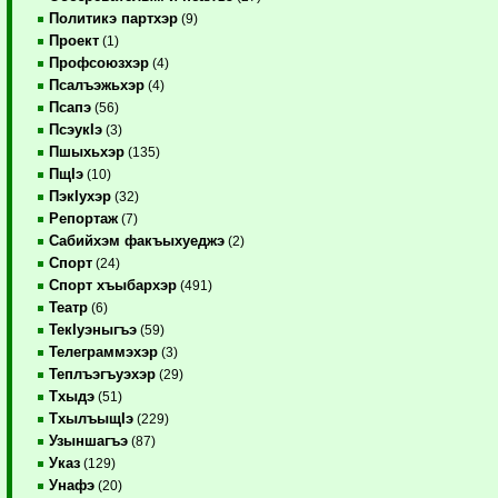
Политикэ партхэр
(9)
Проект
(1)
Профсоюзхэр
(4)
Псалъэжьхэр
(4)
Псапэ
(56)
ПсэукIэ
(3)
Пшыхьхэр
(135)
ПщIэ
(10)
ПэкIухэр
(32)
Репортаж
(7)
Сабийхэм факъыхуеджэ
(2)
Спорт
(24)
Спорт хъыбархэр
(491)
Театр
(6)
ТекIуэныгъэ
(59)
Телеграммэхэр
(3)
Теплъэгъуэхэр
(29)
Тхыдэ
(51)
ТхылъыщIэ
(229)
Узыншагъэ
(87)
Указ
(129)
Унафэ
(20)