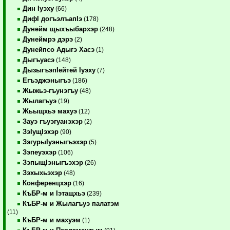
Дин Iуэху
(66)
ДифI догъэлъапIэ
(178)
Дунейм щыхъыбархэр
(248)
Дунеймрэ дэрэ
(2)
Дунейпсо Адыгэ Хасэ
(1)
Дыгъуасэ
(148)
ДызыгъэпIейтей Iуэху
(7)
Егъэджэныгъэ
(186)
Жыжьэ-гъунэгъу
(48)
Жылагъуэ
(19)
Жьыщхьэ махуэ
(12)
Зауэ гъуэгуанэхэр
(2)
ЗэIущIэхэр
(90)
ЗэгурыIуэныгъэхэр
(5)
Зэпеуэхэр
(106)
ЗэпыщIэныгъэхэр
(26)
Зэхыхьэхэр
(48)
Конференцхэр
(16)
КъБР-м и Iэтащхьэ
(239)
КъБР-м и Жылагъуэ палатэм
(11)
КъБР-м и махуэм
(1)