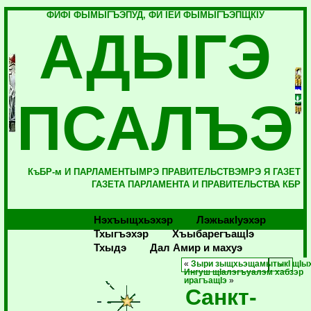
ФИФI ФЫМЫГЪЭПУД, ФИ IЕЙ ФЫМЫГЪЭПЩКIУ
АДЫГЭ
ПСАЛЪЭ
КъБР-м И ПАРЛАМЕНТЫМРЭ ПРАВИТЕЛЬСТВЭМРЭ Я ГАЗЕТ
ГАЗЕТА ПАРЛАМЕНТА И ПРАВИТЕЛЬСТВА КБР
Нэхъыщхьэхэр
Лэжьакlуэхэр
Тхыгъэхэр
Хъыбарегъащlэ
Тхыдэ
Дал Амир и махуэ
«
Зыри зыщхьэщамытыкI щIы
Ингуш щIалэгъуалэм хабзэр
ирагъащIэ
»
Санкт-