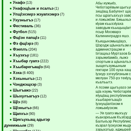
Унафэ
(13)
Абы иужькIэ,
Чеботарёвым щыгъу
УнафэщIым и псалъэ
(1)
зищIащ Бабугент щау
УпщIэхэмрэ жэуапхэмрэ
(7)
псы щрагъахъуэ зав
и лэжьэкIэм. Бжьыхьэ
Ухуэныгъэ
(17)
кIуам къызэIуаха
Фестиваль
(36)
заводым къыщыщIагъ
Футбол
псыр Москварэ
(515)
Калининградрэ яшэ.
ФщIэн папщIэ
(11)
КъищынэмыщIауэ,
Фэ фщIэрэ
(8)
Шэрэдж щIыналъэм 
Фэеплъ
администрацэм и
(204)
Iэтащхьэ Муртазов Б
Хъуэхъу
(181)
зэрыжиIамкIэ, лыжэ
Хъыбар гуапэ
(222)
спортым а щIыналъ
зыщегъэужьыным
ХъыбарегъащIэ
(64)
гектари 100 хуха-хащ
Хэха
(6 400)
Iуэхур зэтеублэным 
мелуан 750-рэ текIу
Хэхыныгъэ
(12)
къалъытэ.
Чэнджэщхэр
(3)
А псоми щыгъуазэ зи
Шыгъажэ
(22)
щIа нэужь Чеботарё
яIущIащ республикэм
Шыхулъагъуэ
(12)
хъыбарегъащIэ
ЩIэ
(68)
IуэхущIапIэхэм я
ЩIэныгъэ
лэжьакIуэхэм.
(66)
— Уи гуапэ мыхъуу
Щапхъэ
(90)
къанэркъым Къэбэрд
Щикъухьащ адыгэр
Балъкъэр Республик
дунеижьым
къэрал Iуэхухэм жыд
(29)
зэрыхэтыр, иджырей