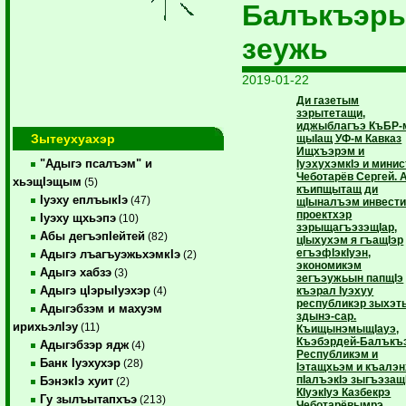
Балъкъэр
зеужь
2019-01-22
Ди газетым
зэрытетащи,
иджыблагъэ КъБР-
Зытеухуахэр
щыIащ УФ-м Кавказ
Ищхъэрэм и
"Адыгэ псалъэм" и
IуэхухэмкIэ и минис
Чеботарёв Сергей. 
хьэщIэщым
(5)
къипщытащ ди
Iуэху еплъыкIэ
(47)
щIыналъэм инвест
проектхэр
Iуэху щхьэпэ
(10)
зэрыщагъэзэщIар,
Абы дегъэпIейтей
(82)
цIыхухэм я гъащIэр
егъэфIэкIуэн,
Адыгэ лъагъуэжьхэмкIэ
(2)
экономикэм
Адыгэ хабзэ
(3)
зегъэужьын папщIэ
Адыгэ цIэрыIуэхэр
къэрал Iуэхуу
(4)
республикэр зыхэт
Адыгэбзэм и махуэм
здынэ-сар.
ирихьэлIэу
(11)
КъищынэмыщIауэ,
Къэбэрдей-Балъкъ
Адыгэбзэр ядж
(4)
Республикэм и
Банк Iуэхухэр
(28)
Iэтащхьэм и къалэ
пIалъэкIэ зыгъэзащ
БэнэкIэ хуит
(2)
КIуэкIуэ Казбекрэ
Гу зылъытапхъэ
(213)
Чеботарёвымрэ