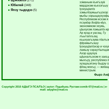
Щэнхабзэ
(171)
зэманым къигъэув
Юбилей
(348)
мардэхэм къезэгъыу
IуэхущIапIэ
Япэу тыдодзэ
(5)
зэмылIэужьыгъуэхэр
мыбы зэрыщаухуэфы
Республикэм исхэм я
псэукIэр йофIа-кIуэ,
экономикэм зеужь,
цIыхухэм лэжьапIэ ир
Ар куэд и уасэщ. Гу
лъытапхъэщ
къыхуагъэува пIалъэ
фIрамыгъэшу
IуэхущIапIэхэр и чэз
лажьэу зэраутIыпща
Ахэр щаухуа
щIыналъэхэм я закъ
мыхъуу, республикэ 
хуэщхьэпэну быдэу с
фIэщ мэхъу, — жиIа
министрым.
Фырэ Анф
Copyright 2010 АДЫГЭ ПСАЛЪЭ | autor:
Пщыбыхь Рустам:
comik-07@mail.ru
| e-
mail:
adyghe@mail.ru