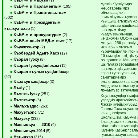
КъБР-м и махуэм
(1)
АдэкIэ КIуэкIуэмрэ
КъБР-м и Парламентым
(105)
Чеботарёвымрэ
КъБР-м и Правительствэм
еблэгъащ лэч
зэмылIэужьыгъуэхэр
(502)
къыщыщIагъэкIыу Ар
КъБР-м и Президентым
щIыналъэм дащIыхь
къыхуатххэр
(1)
заводым. Фигу
къэдгъэкIыжынщи,
КъБР-м и прокуратурэм
(2)
«НЭЖАН» ООО-м со
КъБР-м щыIэ МВД-м къет
(17)
мелуан 256-рэ текIу
Къуажэхьхэр
икIи абы илъэсым
(2)
къриубыдэу лэч тон 
Къэбэрдей Адыгэ Хасэ
(12)
10 къыщIегъэкI, цIыху
Къэрал Iуэху
(8)
рэ щолажьэ. Минист
щыгъуазэ зэращIамкI
Къэрал IуэхущIапIэхэм
(11)
заводыр щIыуэпсым
Къэрал къулыкъущIапIэхэр
зэран хуэхъуркъым,
(52)
санитариемрэ
КъэхъукъащIэхэр
экологиемрэ къагъэу
(3)
мардэхэм темыкIыу 
ЛъэIу
(1)
лэжьыгъэр зэтеубла
Лъэпкъ Iуэху
(251)
КъулыкъущIэр къафэ
Лъэпкъхэр
уэрэдкIэ ирагъэблэг
(5)
Лэскэн куейм хиубыд
Малъхъэдис
(263)
Ташлы-Тала къуажэ
Махуэгъэпс
(71)
къыщызэIуаха
школыщIэм. КъБР-м 
Махуэку
(332)
Iэтащхьэм и къалэнх
Мэшыкъуэ — 2010
(9)
пIалъэкIэ зыгъэзащIэ
КIуэкIуэ Казбек псал
Мэшыкъуэ-2014
(5)
гуапэкIэ захуигъэзащ
Нэтынхэр
(215)