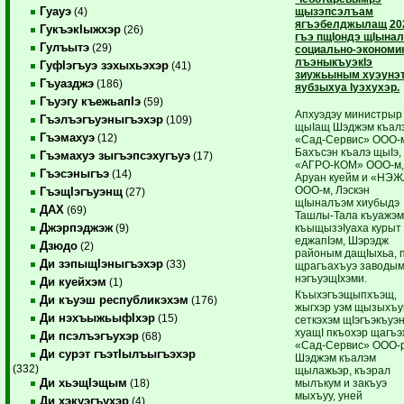
Гуауэ
щызэпсэлъам
(4)
ягъэбелджылащ 20
ГукъэкIыжхэр
(26)
гъэ пщIондэ щIына
Гулъытэ
(29)
социально-экономи
лъэныкъуэкIэ
ГуфIэгъуэ зэхыхьэхэр
(41)
зиужьыным хуэунэт
Гъуазджэ
(186)
яубзыхуа Iуэхухэр.
Гъуэгу къежьапIэ
(59)
Апхуэдэу министрыр
Гъэлъэгъуэныгъэхэр
(109)
щыIащ Шэджэм къалэ
Гъэмахуэ
(12)
«Сад-Сервис» ООО-
Бахъсэн къалэ щыIэ,
Гъэмахуэ зыгъэпсэхугъуэ
(17)
«АГРО-КОМ» ООО-м
Гъэсэныгъэ
(14)
Аруан куейм и «НЭ
ООО-м, Лэскэн
ГъэщIэгъуэнщ
(27)
щIыналъэм хиубыдэ
ДАХ
(69)
Ташлы-Тала къуажэ
Джэрпэджэж
къыщызэIуаха курыт
(9)
еджапIэм, Шэрэдж
Дзюдо
(2)
районым дащIыхьа, 
Ди зэпыщIэныгъэхэр
(33)
щрагъахъуэ заводым
нэгъуэщIхэми.
Ди куейхэм
(1)
Къыхэгъэщыпхъэщ,
Ди къуэш республикэхэм
(176)
жыгхэр уэм щызыхъу
Ди нэхъыжьыфIхэр
(15)
сеткэхэм щIэгъэкъуэ
хуащI пкъохэр щагъэ
Ди псэлъэгъухэр
(68)
«Сад-Сервис» ООО-р
Ди сурэт гъэтIылъыгъэхэр
Шэджэм къалэм
(332)
щылажьэр, къэрал
Ди хьэщIэщым
мылъкум и закъуэ
(18)
мыхъуу, уней
Ди хэкуэгъухэр
(4)