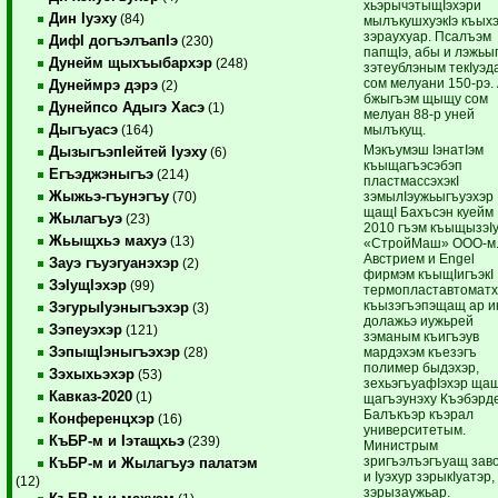
хьэрычэтыщIэхэри
Дин Iуэху
(84)
мылъкушхуэкIэ къыхэ
зэраухуар. Псалъэм
ДифI догъэлъапIэ
(230)
папщIэ, абы и лэжьы
Дунейм щыхъыбархэр
(248)
зэтеублэным текIуэ
сом мелуани 150-рэ.
Дунеймрэ дэрэ
(2)
бжыгъэм щыщу сом
Дунейпсо Адыгэ Хасэ
(1)
мелуан 88-р уней
Дыгъуасэ
мылъкущ.
(164)
Мэкъумэш IэнатIэм
ДызыгъэпIейтей Iуэху
(6)
къыщагъэсэбэп
Егъэджэныгъэ
(214)
пластмассэхэкI
Жыжьэ-гъунэгъу
зэмылIэужьыгъуэхэр
(70)
щащI Бахъсэн куейм
Жылагъуэ
(23)
2010 гъэм къыщызэI
Жьыщхьэ махуэ
(13)
«СтройМаш» ООО-м
Австрием и Engel
Зауэ гъуэгуанэхэр
(2)
фирмэм къыщIигъэкI
ЗэIущIэхэр
(99)
термопластавтоматх
къызэгъэпэщащ ар и
ЗэгурыIуэныгъэхэр
(3)
долажьэ иужьрей
Зэпеуэхэр
(121)
зэманым къигъэув
ЗэпыщIэныгъэхэр
мардэхэм къезэгъ
(28)
полимер быдэхэр,
Зэхыхьэхэр
(53)
зехьэгъуафIэхэр щащ
Кавказ-2020
(1)
щагъэунэху Къэбэрд
Балъкъэр къэрал
Конференцхэр
(16)
университетым.
КъБР-м и Iэтащхьэ
(239)
Министрым
зригъэлъэгъуащ зав
КъБР-м и Жылагъуэ палатэм
и Iуэхур зэрыкIуатэр,
(12)
зэрызаужьар.