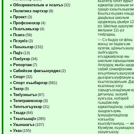
къатитIу зэтет курыт
Обозревателым и псалъэ
еджапIэр ухуэным зи
(32)
гуащIэ хэзылъхьахэм
Политикэ партхэр
(9)
Бгылъэ къуажэ пхыд
Проект
(3)
дащIыхьа школым
щеджэнущ цIыкIуи 12
Профсоюзхэр
(4)
рэ. Школыр щаухуэм
Псалъэжьхэр
(4)
мелуани 111-рэ
текIуэдащ.
Псапэ
(58)
— Сэ быдэу си фIэщ
ПсэукIэ
(3)
мэхъу зи IэщIагъэм
Пшыхьхэр
(152)
хуэпэж, щIэныгъэшху
зыбгъэдэлъ
ПщIэ
(13)
егъэджакIуэхэр мы
ПэкIухэр
(34)
школым зэрыщылажь
Репортаж
Апхуэдэу, мыбы щед
(7)
сабий зэчиифIэхэми
Сабийхэм факъыхуеджэ
(2)
ехъулIэныгъэшхуэхэм
Спорт
(32)
дызэрагъэгуфIэнум 
къытесхьэркъым. Дэ
Спорт хъыбархэр
(581)
къалэныр нэсу
Театр
(9)
зэрыдгъэзэщIэным я
дитынущ: зыхуей
ТекIуэныгъэ
(97)
хуэгъэза, нобэрей
Телеграммэхэр
(3)
гъащIэм екIу
Теплъэгъуэхэр
еджапIэщIэхэр, саби
(31)
зыщрагъэужь
Тхыдэ
(64)
IуэхущIапIэщIэхэр
ТхылъыщIэ
(285)
нэхъыбэу
къызэIутхынущ, — ж
Узыншагъэ
(107)
КIуэкIуэм, къуажэдэс
Указ
(155)
захуигъазэу.