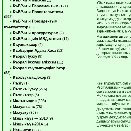
КъБР-м и махуэм
(1)
Убых иджы япэу къы
КъБР-м и Парламентым
(121)
алъандэрэ и гугъу з
Бидэнокъуэ Нихьэт, 
КъБР-м и Правительствэм
хъумэным хуэгъэзауэ
(592)
къыхуамыдэу, а къэ
КъБР-м и Президентым
ИкIи, Убых къызэрыс
къыхуатххэр
Тыркум щагъэтIысын
(3)
зэрыжиIэжымкIэ, а 
КъБР-м и прокуратурэм
(2)
Мы иджырей ди зэп
КъБР-м щыIэ МВД-м къет
(17)
укъызыхэкIа лъэпкъ
Къуажэхьхэр
зэрыIуэху гугъур, д
(2)
абыхэм яхэту) дыкъэ
Къэбэрдей Адыгэ Хасэ
(12)
дазэрыхэшыпсыхьыжы
Къэрал Iуэху
(9)
Бэрзэдж Убых ящы
Къэрал IуэхущIапIэхэм
(11)
Къэрал къулыкъущIапIэхэр
(58)
КъэхъукъащIэхэр
(3)
ЛъэIу
КъызгурыIуэрт, сы
(1)
Республикэм и «шып
Лъэпкъ Iуэху
(276)
сыкъызэригъэгугъам
Лъэпкъхэр
(5)
Мейкъуапэ дэт авто
пщэдджыжьыпэм сын
Малъхъэдис
(308)
микроавтобусым сит
Махуэгъэпс
(78)
Дыздэжэм, согъэщIа
Махуэку
(353)
«Адыгея» фIэщыгъэр
гуэрым деж дызэрыщ
Мэшыкъуэ — 2010
(9)
дыщыблэкIым сыгуш
Мэшыкъуэ-2014
(5)
шууейхэм я зекIуэр»
Нэтынхэр
(227)