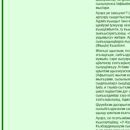
сызыхунэса IэфIыкI
жысIэри.
Ауэрэ уи закъуэнт?
аргуэру сыщетIысэх
АдэкIэ къыщыт Iэнэ 
щекIуэкI Iуэхухэр з
къыщIэкIынти, гу къ
зыкъысхуигъэзащ: «М
ущымысу» жиIэри. А
сыкъыщыщIидза къуа
(ФIыцIэ) Къазбэчт.
ФIэхъус щысхым, пс
згъэщхъри, сабгъэд
иужькIэ, сэри зыгуэ
щIалэхэр зэзгъэцIы
сыхущIэкъуу. АтIэми
щIыпIэм щызэхуэсхэм
(Афыпсып) жылэм къы
мыхъуами, сызыхыхь
сыдихьэхарэ сыщIэд
IукIэ, и тхыкIэ-сытх
школ пщIантIэм дэт с
сыкъыздикIар зэуэ к
зэзгъэцIыхуащ, Iэд
Шууейхэм дазэрыпэпл
сызыбгъэдэсахэм са
щыщу школым къегъэ
Ауэрэ, си псэлъэкIэ
къызэупщIащ: «У-Ку
Къэбэрдеишхуэм сык