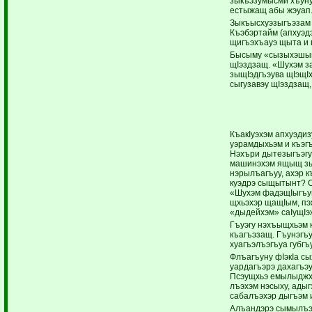
зыкъэзумысми хъун
естыжащ абы жэуап
Зыкъысхуэзыгъэзам 
Къэбэртайм (апхуэд
щигъэхъауэ щыта и 
Бысыму «сызыхэшып
щIэздзащ. «Шухэм за
зыщIэдгъэува щIэщI
сыгузавэу щIэздзащ
КъакIуэхэм апхуэди
уэрамдыхьэм и къэг
Нэхъри дытезыгъэгу
машинэхэм ящыщ зы
нэрылъагъуу, ахэр к
куэдрэ сыщытынт? Са
«Шухэм фадэщIыгъущ,
щхьэхэр щащIым, пэ
«дыдейхэм» саIущIэж
Гъуэгу нэхъыщхьэм 
къагъэзащ. Гъунэгъ
хуагъэлъэгъуа губгъ
Флъагъуну фIэкIа сы
уардагъэрэ дахагъэ
Псэущхьэ емылыджхэ
лъэхэм нэсыху, адыг
сабалъэхэр дыгъэм 
Алъандэрэ сымылъэг