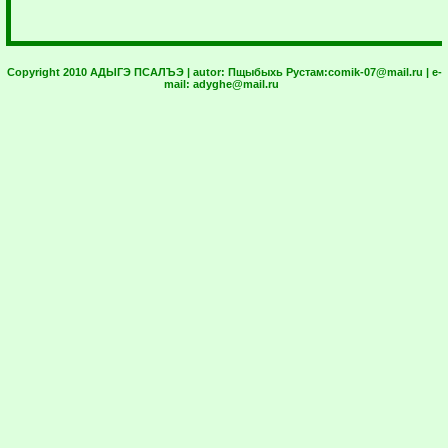
Copyright 2010 АДЫГЭ ПСАЛЪЭ | autor:
Пщыбыхь Рустам:
comik-07@mail.ru
| e-
mail:
adyghe@mail.ru