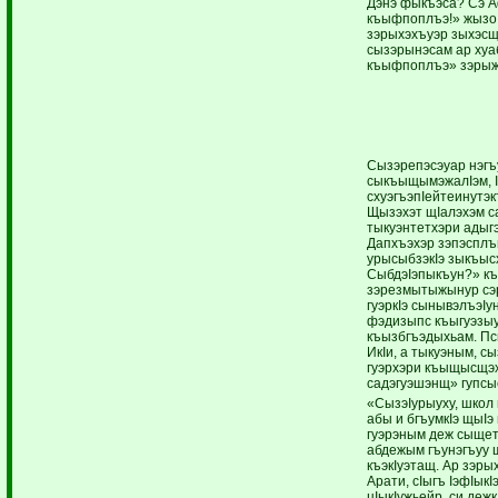
Дэнэ фыкъэса? Сэ 
къыфпоплъэ!» жызоI
зэрыхэхъуэр зыхэсщIэ
сызэрынэсам ар хуаб
къыфпоплъэ» зэрыжы
Сызэрепэсэуар нэгъ
сыкъыщымэжалIэм, I
схуэгъэпIейтеинутэ
Щызэхэт щIалэхэм са
тыкуэнтетхэри адыг
Дапхъэхэр зэпэсплъ
урысыбзэкIэ зыкъыс
СыбдэIэпыкъун?» къы
зэрезмытыжынур сэр
гуэркIэ сынывэлъэIу
фэдизыпс къыгуэзы
къызбгъэдыхьам. Пс
ИкIи, а тыкуэным, с
гуэрхэри къыщысщэху
садэгуэшэнщ» гупсыс
«СызэIурыуху, школ
абы и бгъумкIэ щыIэ
гуэрэным деж сыщет
абдежым гъунэгъуу 
къэкIуэтащ. Ар зэры
Арати, сIыгъ IэфIы
цIыкIужьейр, си де