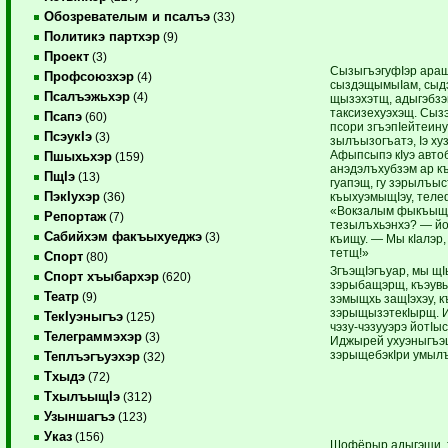
Обозревателым и псалъэ
(33)
Политикэ партхэр
(9)
Проект
(3)
СызыгъэгуфIэр аращи
Профсоюзхэр
(4)
сыздэщымыIам, сыдэ
Псалъэжьхэр
(4)
щызэхэтщ, адыгэбзэк
таксизехуэхэщ. Сыз
Псапэ
(60)
псори згъэпIейтеин
ПсэукIэ
(3)
зылъызогъатэ, Iэ ху
Афыпсыпэ кIуэ авто
Пшыхьхэр
(159)
анэдэлъхубзэм ар к
ПщIэ
(13)
гуапэщ, гу зэрылъыс
ПэкIухэр
къыхуэмыщIэу, теле
(36)
«Вокзалым фыкъыщы
Репортаж
(7)
тезылъхьэнхэ? — йо
Сабийхэм факъыхуеджэ
(3)
къищу. — Мы кIалэр
тетщ!»
Спорт
(80)
ЗгъэщIэгъуар, мы щ
Спорт хъыбархэр
(620)
зэрыбащэрщ, къэувыI
Театр
(9)
зэмыщхь защIэхэу, 
зэрыщызэтекIырщ. 
ТекIуэныгъэ
(125)
чэзу-чэзууэрэ йотIы
Телеграммэхэр
(3)
Иджырей ухуэныгъэш
зэрыщебэкIри умылъа
Теплъэгъуэхэр
(32)
Тхыдэ
(72)
ТхылъыщIэ
(312)
Узыншагъэ
(123)
Указ
(156)
Шофёрыр адыгэщи, т