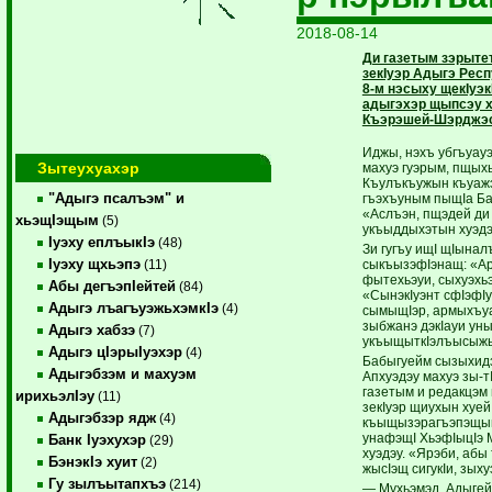
2018-08-14
Ди газетым зэрыте
зекIуэр Адыгэ Рес
8-м нэсыху щекIуэ
адыгэхэр щыпсэу 
Къэрэшей-Шэрджэсы
Иджы, нэхъ убгъуа
Зытеухуахэр
махуэ гуэрым, пщых
Къулъкъужын къуаж
"Адыгэ псалъэм" и
гъэхъуным пыщIа Ба
«Аслъэн, пщэдей ди
хьэщIэщым
(5)
укъыддыхэтын хуэдэ
Iуэху еплъыкIэ
(48)
Зи гугъу ищI щIынал
Iуэху щхьэпэ
сыкъызэфIэнащ: «Ар
(11)
фытехьэуи, сыхуэхьэ
Абы дегъэпIейтей
(84)
«СынэкIуэнт сфIэфIу
Адыгэ лъагъуэжьхэмкIэ
(4)
сымыщIэр, армыхъу
зыбжанэ дэкIауи уны
Адыгэ хабзэ
(7)
укъыщыткIэлъысыжы
Адыгэ цIэрыIуэхэр
(4)
Бабыгуейм сызыхидз
Адыгэбзэм и махуэм
Апхуэдэу махуэ зы-т
газетым и редакцэм
ирихьэлIэу
(11)
зекIуэр щиухын хуей
Адыгэбзэр ядж
(4)
къыщызэрагъэпэщыну
унафэщI ХьэфIыцIэ М
Банк Iуэхухэр
(29)
хуэдэу. «Ярэби, абы
БэнэкIэ хуит
(2)
жысIэщ сигукIи, зых
Гу зылъытапхъэ
(214)
— Мухьэмэд, Адыгейм