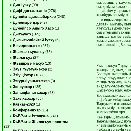
сызэрыщыгугъауэ къ
Дин Iуэху
(99)
сыздэкIуэм, езыр къ
ДифI догъэлъапIэ
пщIантIэм узэрыдых
(276)
къыбгурызогъаIуэ», 
Дунейм щыхъыбархэр
(248)
… А пщыхьэщхьэм Бэр
Дунеймрэ дэрэ
(2)
дэкIати, мыгувэу къ
Дунейпсо Адыгэ Хасэ
ятеухуауэ дэнэ лъэ
(1)
сызытемыплъахэри я
Дыгъуасэ
(165)
зэрыщегъэтIылъэкIа
ДызыгъэпIейтей Iуэху
(6)
къызэгуэсхыну зэман
сыкъыщекIащ Бэрзэд
Егъэджэныгъэ
(257)
Жыжьэ-гъунэгъу
(73)
Жылагъуэ
(27)
Жьыщхьэ махуэ
(13)
Къыщыхъуа Тыркур а
Зауэ гъуэгуанэхэр
(2)
къыщыщIидзым, зыху
Бэрзэджым япэщIыкI
ЗэIущIэхэр
(107)
пэгъунэгъуу щыс Хьэ
ЗэгурыIуэныгъэхэр
(3)
фIэщыгъэр иIэу Тыр
анэдэлъхубзэкIэ, ты
Зэпеуэхэр
(135)
щызэхуэхьэсам, елэ
ЗэпыщIэныгъэхэр
(28)
Бэрзэджым и журналы
Зэхыхьэхэр
(55)
«Щыблэ» жиIэу зэхъ
Тыркум ис и лъэпкъэ
Кавказ-2020
(1)
жыжьэм кIуэ-къэкIу
Конференцхэр
(16)
къигъэсэбэпкIэрэ.
КъБР-м и Iэтащхьэ
(241)
КъызэрыщIэкIымкIэ,
Тыркум къыщыдэIэпы
КъБР-м и Жылагъуэ палатэм
ипэкIэ къиIэпхъукIы
(12)
ныбжьэгъугъэкIи къы