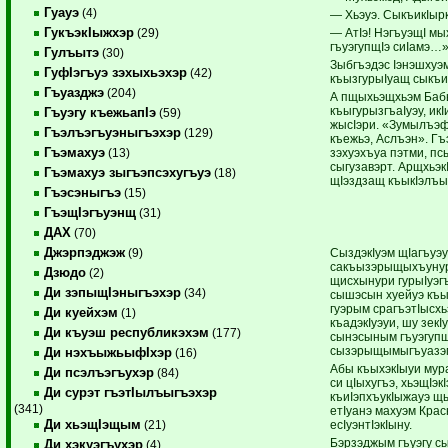
Гуауэ
(4)
— Хьэуэ. СыкъикIырк
ГукъэкIыжхэр
— АтIэ! НэгъуэщI мы
(29)
гъуэгупщIэ сиIамэ…
Гулъытэ
(30)
Зыбгъэдэс Iэнэшхуэ
ГуфIэгъуэ зэхыхьэхэр
(42)
къызгурыIуащ сыкъ
Гъуазджэ
(204)
А пщыхьэщхьэм Бабы
къыгурызгъаIуэу, и
Гъуэгу къежьапIэ
(59)
жысIэри. «Зумылъэф
Гъэлъэгъуэныгъэхэр
(129)
къежьэ, Аслъэн». Гъ
Гъэмахуэ
зэхуэхъуа пэтми, п
(13)
сыгузавэрт. Арщхьэк
Гъэмахуэ зыгъэпсэхугъуэ
(18)
щIэздзащ къыкIэлъык
Гъэсэныгъэ
(15)
ГъэщIэгъуэнщ
(31)
ДАХ
(70)
Джэрпэджэж
СыздэкIуэм щIагъуэ
(9)
сакъызэрыщыхъунур
Дзюдо
(2)
щисхынури гурыIуэ
Ди зэпыщIэныгъэхэр
(34)
сышэсын хуейуэ къы
гуэрым срагъэтIысхь
Ди куейхэм
(1)
къадэкIуэуи, шу зе
Ди къуэш республикэхэм
(177)
сынэсыным гъуэгупщI
сызэрыщымыгъуазэм 
Ди нэхъыжьыфIхэр
(16)
Абы къыхэкIыуи мура
Ди псэлъэгъухэр
(84)
си цIыхугъэ, хьэщIэк
Ди сурэт гъэтIылъыгъэхэр
къиIэпхъукIыжауэ щ
(341)
етIуанэ махуэм Кра
Ди хьэщIэщым
есIуэнтIэкIыну.
(21)
Бэрзэджым гъуэгу с
Ди хэкуэгъухэр
(4)