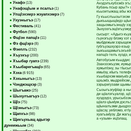
Унафэ
(13)
АнэдэлъхубзэкIэ згъ
Кубань псыр ары?» ж
УнафэщIым и псалъэ
(1)
къызитыжащ абы жэ
УпщIэхэмрэ жэуапхэмрэ
(7)
Гу къыслъызытэхэм 
Ухуэныгъэ
(17)
дыкъыщыщIидз щIып
защызмыгъэнщIу зэ
Фестиваль
(41)
ЗыхуэзгъэщIэгъуэжур
Футбол
(590)
сысырт: «Адыгэ къу
ФщIэн папщIэ
(11)
гъунэгъуу блэжу хэт
мыбдежым зэрыщежэх
Фэ фщIэрэ
(8)
губгъуэшхуэрэ езыр
Фэеплъ
(232)
зыкъыщамыгъэхъейм
напщIэ телъ хуэдэ, 
Хъуэхъу
(200)
Автобусым къыддис 
Хъыбар гуапэ
(239)
Зэанэзэкъуэм, иужь
ХъыбарегъащIэ
(65)
хужыпIэну, зы тIысып
имыIэу, иIыгъ телеф
Хэха
(6 915)
хъыбархэм макъкIэ д
Хэхыныгъэ
(13)
щхьэкIэ, мыдрейхэм 
Чэнджэщхэр
зэрыригузави щымыI
(3)
СызыгъэгуфIар а ны
Шыгъажэ
(25)
ди щIалэгъуалэр, щI
Шыхулъагъуэ
(12)
хуэдэурэ, урысыбзэ
ЩIэ
щIалэ цIыкIум дэслъ
(75)
щIыналъэми дыщрохь
ЩIэныгъэ
(73)
щIасэу, уеблэмэ, ет
Щапхъэ
(98)
хуагъакIуэу. Ди жаг
а «узым» ицIэлащ.
Щикъухьащ адыгэр
дунеижьым
(34)