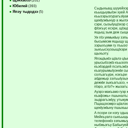
Щэнхабзэ
(202)
Юбилей
(393)
Сыдыхьащ шууейхэр,
Япэу тыдодзэ
(5)
къыщыувыIэн хуей 
къызэрызгурагъэIуамк
щекIуэкIынур а жылэ
сэри, сызыIущIэхэр
фIэхъус есхри, щIэщ
ящыщ зым деж сыще
Уи пIэ уимыкIыу зэ
бысымхэм ящыщу щып
зэрыхъуми гу лъызо
зыкъысхуэзыщIхэри
щыхьэту.
ЯпэщIыкIэ щIалэ цI
урысыбзэкIэ къызопс
къэбэрдей псэлъэкIэ
къагурымыIуэнкIи с
солъагъури, нэхъри 
абдежыр зэлъыIузых,
дежкIи зыкъагъазэ,
пIэрэ, атIэ?» жызагъ
Ауэрэ макъамэ гуэр 
къафэжь» пшыналъэ
зыдрагъэкIуу, утыку
Пщащэхэмрэ щIалэх
щекIуэкIыну пшыхь
А псори си нэгу зды
Мейкъуапэ сыкъыщы
телефонкIэ зэпымыуу
ныбжьэгъу Бабыгуей