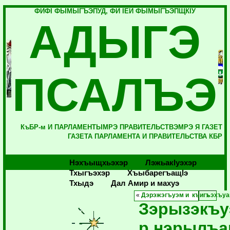
ФИФI ФЫМЫГЪЭПУД, ФИ IЕЙ ФЫМЫГЪЭПЩКIУ
АДЫГЭ
ПСАЛЪЭ
КъБР-м И ПАРЛАМЕНТЫМРЭ ПРАВИТЕЛЬСТВЭМРЭ Я ГАЗЕТ
ГАЗЕТА ПАРЛАМЕНТА И ПРАВИТЕЛЬСТВА КБР
Нэхъыщхьэхэр
Лэжьакlуэхэр
Тхыгъэхэр
Хъыбарегъащlэ
Тхыдэ
Дал Амир и махуэ
«
Дэрэжэгъуэм и къигъэхъуа
Зэрызэкъу
р нэрылъа