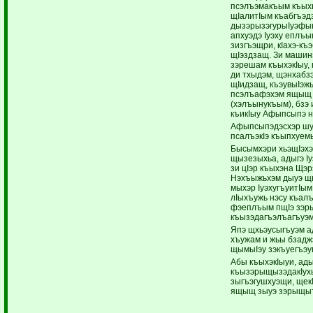
псэлъэмакъым къыхы
щIалитIым къабгъэ
дызэрызэгурыIуэфын
апхуэдэ Iуэху еплъык
зизгъэщри, кIахэ-къ
щIэздзащ. Зи машин
зэрешам къыхэкIыу,
ди тхыдэм, щэнхабзэ
щIидзащ, къэувыIэж
псэлъафэхэм ящыщ 
(хэлъынукъым), бзэ
къикIыу Афыпсыпэ нэ
Афыпсыпэдэсхэр шу з
псалъэкIэ къыпхуем
Бысымхэри хьэщIэхэ
щызезыхьа, адыгэ I
зи цIэр къыхэна Щэ
Нэхъыжьхэм дыуэ щ
мыхэр IуэхугъуитIым
лIыхъужь нэсу къал
фэеплъым пщIэ зэр
къызэдагъэлъагъуэм
Япэ щхьэусыгъуэм а
хъужам и жьы бзаджэ
щымыIэу зэкъуегъэув
Абы къыхэкIыуи, ады
къызэрыщызэдакIухь
зыгъэгушхуэщи, щекI
ящыщ зыуэ зэрыщы