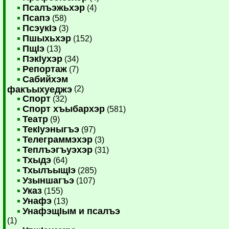
Псалъэжьхэр
(4)
Псапэ
(58)
ПсэукIэ
(3)
Пшыхьхэр
(152)
ПщIэ
(13)
ПэкIухэр
(34)
Репортаж
(7)
Сабийхэм
факъыхуеджэ
(2)
Спорт
(32)
Спорт хъыбархэр
(581)
Театр
(9)
ТекIуэныгъэ
(97)
Телеграммэхэр
(3)
Теплъэгъуэхэр
(31)
Тхыдэ
(64)
ТхылъыщIэ
(285)
Узыншагъэ
(107)
Указ
(155)
Унафэ
(13)
УнафэщIым и псалъэ
(1)