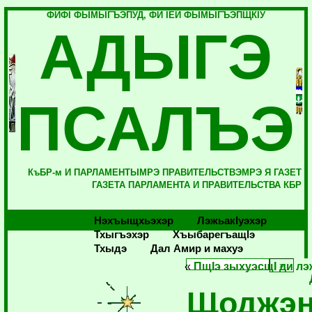
ФИФI ФЫМЫГЪЭПУД, ФИ IЕЙ ФЫМЫГЪЭПЩКIУ
АДЫГЭ
ПСАЛЪЭ
КъБР-м И ПАРЛАМЕНТЫМРЭ ПРАВИТЕЛЬСТВЭМРЭ Я ГАЗЕТ
ГАЗЕТА ПАРЛАМЕНТА И ПРАВИТЕЛЬСТВА КБР
Нэхъыщхьэхэр
Лэжьакlуэхэр
Тхыгъэхэр
Хъыбарегъащlэ
Тхыдэ
Дал Амир и махуэ
«
ПщIэ зыхуэсщI ди лэ
Щоджэн