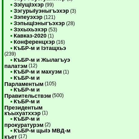
ЗэIущIэхэр
(99)
ЗэгурыIуэныгъэхэр
(3)
Зэпеуэхэр
(121)
ЗэпыщIэныгъэхэр
(28)
Зэхыхьэхэр
(53)
Кавказ-2020
(1)
Конференцхэр
(16)
КъБР-м и Iэтащхьэ
(239)
КъБР-м и Жылагъуэ
палатэм
(12)
КъБР-м и махуэм
(1)
КъБР-м и
Парламентым
(105)
КъБР-м и
Правительствэм
(500)
КъБР-м и
Президентым
къыхуатххэр
(1)
КъБР-м и
прокуратурэм
(2)
КъБР-м щыIэ МВД-м
къет
(17)