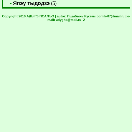
Япэу тыдодзэ
(5)
Copyright 2010 АДЫГЭ ПСАЛЪЭ | autor:
Пщыбыхь Рустам:
comik-07@mail.ru
| e-
mail:
adyghe@mail.ru
2