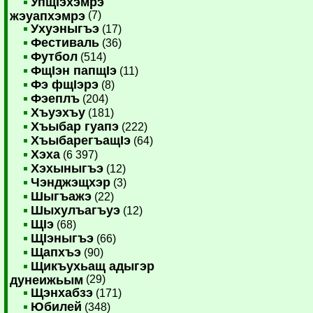
УпщIэхэмрэ
жэуапхэмрэ
(7)
Ухуэныгъэ
(17)
Фестиваль
(36)
Футбол
(514)
ФщIэн папщIэ
(11)
Фэ фщIэрэ
(8)
Фэеплъ
(204)
Хъуэхъу
(181)
Хъыбар гуапэ
(222)
ХъыбарегъащIэ
(64)
Хэха
(6 397)
Хэхыныгъэ
(12)
Чэнджэщхэр
(3)
Шыгъажэ
(22)
Шыхулъагъуэ
(12)
ЩIэ
(68)
ЩIэныгъэ
(66)
Щапхъэ
(90)
Щикъухьащ адыгэр
дунеижьым
(29)
Щэнхабзэ
(171)
Юбилей
(348)