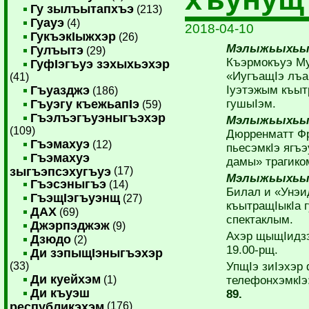
Гу зылъытапхъэ
(213)
Гуауэ
(4)
2018-04-10
ГукъэкIыжхэр
(26)
Мэлыжьыхьым
Гулъытэ
(29)
Къэрмокъуэ М
ГуфIэгъуэ зэхыхьэхэр
«ИугъащIэ лъа
(41)
Гъуазджэ
Iуэтэжым къыт
(186)
Гъуэгу къежьапIэ
гушыIэм.
(59)
Гъэлъэгъуэныгъэхэр
Мэлыжьыхьым
(109)
Дюрренматт Ф
Гъэмахуэ
(12)
пьесэмкIэ ягъ
Гъэмахуэ
дамы» трагико
зыгъэпсэхугъуэ
(17)
Мэлыжьыхьым
Гъэсэныгъэ
(14)
Билал и «Унэи
ГъэщIэгъуэнщ
(27)
къытращIыкIа 
ДАХ
(69)
спектаклым.
Джэрпэджэж
(9)
Ахэр щыщIидз
Дзюдо
(2)
19.00-рщ.
Ди зэпыщIэныгъэхэр
(33)
УпщIэ зиIэхэр
Ди куейхэм
(1)
телефонхэмкIэ
Ди къуэш
89.
республикэхэм
(176)