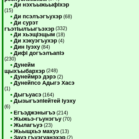
Ди нэхъыжьыфIхэр
(15)
Ди псэлъэгъухэр
(68)
Ди сурэт
гъэтIылъыгъэхэр
(332)
Ди хьэщIэщым
(18)
Ди хэкуэгъухэр
(4)
Дин Iуэху
(84)
ДифI догъэлъапIэ
(230)
Дунейм
щыхъыбархэр
(248)
Дунеймрэ дэрэ
(2)
Дунейпсо Адыгэ Хасэ
(1)
Дыгъуасэ
(164)
ДызыгъэпIейтей Iуэху
(6)
Егъэджэныгъэ
(214)
Жыжьэ-гъунэгъу
(70)
Жылагъуэ
(23)
Жьыщхьэ махуэ
(13)
Зауэ гъуэгуанэхэр
(2)