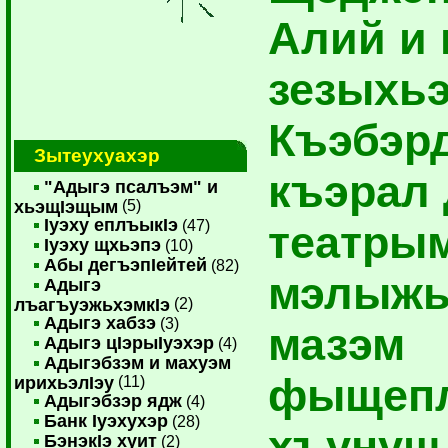
Алий и 
зезыхь
Къэбэр
Зытеухуахэр
къэрал
"Адыгэ псалъэм" и
хьэщIэщым
(5)
Iуэху еплъыкIэ
(47)
театры
Iуэху щхьэпэ
(10)
Абы дегъэпIейтей
(82)
мэлыж
Адыгэ
лъагъуэжьхэмкIэ
(2)
Адыгэ хабзэ
(3)
мазэм
Адыгэ цIэрыIуэхэр
(4)
Адыгэбзэм и махуэм
фыщеп
ирихьэлIэу
(11)
Адыгэбзэр ядж
(4)
Банк Iуэхухэр
(28)
хъунущ
БэнэкIэ хуит
(2)