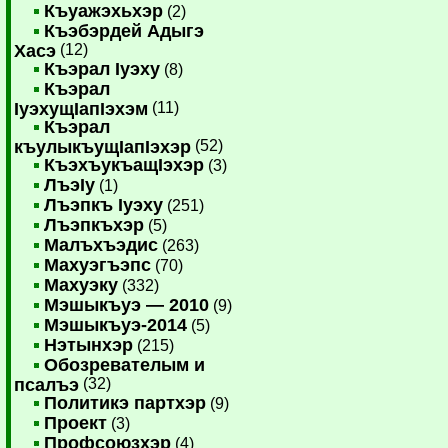
Къуажэхьхэр
(2)
Къэбэрдей Адыгэ
Хасэ
(12)
Къэрал Iуэху
(8)
Къэрал
IуэхущIапIэхэм
(11)
Къэрал
къулыкъущIапIэхэр
(52)
КъэхъукъащIэхэр
(3)
ЛъэIу
(1)
Лъэпкъ Iуэху
(251)
Лъэпкъхэр
(5)
Малъхъэдис
(263)
Махуэгъэпс
(70)
Махуэку
(332)
Мэшыкъуэ — 2010
(9)
Мэшыкъуэ-2014
(5)
Нэтынхэр
(215)
Обозревателым и
псалъэ
(32)
Политикэ партхэр
(9)
Проект
(3)
Профсоюзхэр
(4)