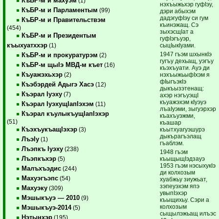
КъБР-м и махуэм
(1)
нэхъыжьхэр гуфIэу,
КъБР-м и Парламентым
(99)
дэри абыхэм
дадэгуфIэу си гум
КъБР-м и Правительствэм
къинэжащ. Сэ
(454)
зыхэсщIат а
КъБР-м и Президентым
гуфIэгъуэр,
къыхуатххэр
сыцIыкIуами.
(1)
1947 гъэм шхынкIэ
КъБР-м и прокуратурэм
(2)
гугъу дехьащ, уэгъу
КъБР-м щыIэ МВД-м къет
(16)
къэхъуати. Ауэ ди
Къуажэхьхэр
нэхъыжьыфIхэм я
(2)
фIыгъэкIэ
Къэбэрдей Адыгэ Хасэ
(12)
дыкъызэтенащ:
Къэрал Iуэху
(7)
ахэр нэгъуэщI
къуажэхэм кIуэуэ
Къэрал IуэхущIапIэхэм
(11)
лъаIуэми, зыгуэрхэр
Къэрал къулыкъущIапIэхэр
къахъуэжми,
(51)
къашар
КъэхъукъащIэхэр
къытхуагуэшурэ
(3)
дыкърагъэлащ
ЛъэIу
(1)
гъаблэм.
Лъэпкъ Iуэху
(238)
1948 гъэм
Лъэпкъхэр
къыщыщIэдзауэ
(5)
1953 гъэм нэсыхукIэ
Малъхъэдис
(244)
ди колхозым
Махуэгъэпс
(54)
хуабжьу зиужьат,
зэпеуэхэм япэ
Махуэку
(309)
увыпIэхэр
Мэшыкъуэ — 2010
(9)
къыщихьу. Сэри а
колхозым
Мэшыкъуэ-2014
(5)
сыщылэжьащ илъэс
Нэтынхэр
(195)