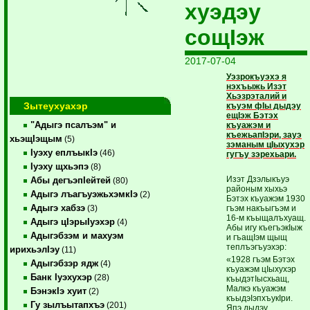
хуэдэу
сощIэж
2017-07-04
Уэзрокъуэхэ я
нэхъыжь Изэт
Хьэзрэталий и
Зытеухуахэр
къуэм фIы дыдэу
ещIэж Бэтэх
"Адыгэ псалъэм" и
къуажэм и
къежьапIэри, зауэ
хьэщIэщым
(5)
зэманым цIыхухэр
Iуэху еплъыкIэ
(46)
гугъу зэрехьари.
Iуэху щхьэпэ
(8)
Изэт Дзэлыкъуэ
Абы дегъэпIейтей
(80)
районым хыхьэ
Адыгэ лъагъуэжьхэмкIэ
(2)
Бэтэх къуажэм 1930
Адыгэ хабзэ
гъэм накъыгъэм и
(3)
16-м къыщалъхуащ.
Адыгэ цIэрыIуэхэр
(4)
Абы игу къегъэкIыж
Адыгэбзэм и махуэм
и гъащIэм щыщ
теплъэгъуэхэр:
ирихьэлIэу
(11)
«1928 гъэм Бэтэх
Адыгэбзэр ядж
(4)
къуажэм цIыхухэр
Банк Iуэхухэр
(28)
къыдэтIысхьащ,
Малкэ къуажэм
БэнэкIэ хуит
(2)
къыдэIэпхъукIри.
Гу зылъытапхъэ
(201)
Япэ дыдэу