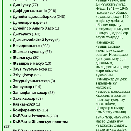
къыщыхъеям, абы
ди къуажэгъу куэд
Дин Iуэху
(77)
кIуащ. 1941 — 1945
ДифI догъэлъапIэ
(216)
гъэхэм къриубыдэу
Дунейм щыхъыбархэр
къуажэм цIыхуи 120-
(248)
м щIигъу дэкIати,
Дунеймрэ дэрэ
(2)
абыхэм ящыщу
Дунейпсо Адыгэ Хасэ
(1)
къэкIуэжар цIыху щэ
ныкъуэщ, адрейхэр
Дыгъуасэ
(163)
зауэм хэкIуэдащ.
ДызыгъэпIейтей Iуэху
(6)
Нэмыцэхэр
Егъэджэныгъэ
(208)
къыщыдыхьар
иджыпсту хуэдэу
Жыжьэ-гъунэгъу
(67)
сощIэж. Нэмыцэхэр
Жылагъуэ
(20)
ди къуажэм куэдрэ
дэсакъым,
Жьыщхьэ махуэ
(13)
жылэдэсхэм ящыщу
Зауэ гъуэгуанэхэр
(2)
зыри абыхэм
ЗэIущIэхэр
яукIакъым.
(95)
Нэмыцэхэр ди деж
ЗэгурыIуэныгъэхэр
(3)
зэрыдэкIыжу
Зэпеуэхэр
(114)
колхозыр
къызэрагъэпэщыжат.
ЗэпыщIэныгъэхэр
(28)
Къэралым иратын
Зэхыхьэхэр
(53)
нартыху, гуэдз, ху,
лы жыпIэми,
Кавказ-2020
(1)
цIыхухэр я къару
Конференцхэр
(16)
емыблэжу лэжьащ.
КъБР-м и Iэтащхьэ
(239)
1945 гъэр, накъыгъэ
мазэр, дыджэгуу,
КъБР-м и Жылагъуэ палатэм
къэджыхьу дыдэту,
(12)
зауэр иухащ жаIэу,