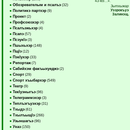
43-кIэ…».
Обозревателым и псалъэ
(32)
Зытхыжар
Уэзрокъуэ
Политикэ партхэр
(9)
Залинэщ.
Проект
(2)
Профсоюзхэр
(4)
Псалъэжьхэр
(4)
Псапэ
(57)
ПсэукIэ
(3)
Пшыхьхэр
(148)
ПщIэ
(12)
ПэкIухэр
(33)
Репортаж
(7)
Сабийхэм факъыхуеджэ
(2)
Спорт
(29)
Спорт хъыбархэр
(549)
Театр
(9)
ТекIуэныгъэ
(96)
Телеграммэхэр
(3)
Теплъэгъуэхэр
(31)
Тхыдэ
(61)
ТхылъыщIэ
(266)
Узыншагъэ
(96)
Указ
(150)