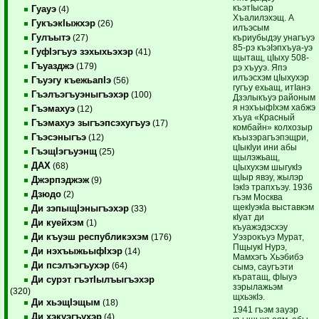
къэтIысар
Гуауэ
(4)
Хъалилэхэщ. А
ГукъэкIыжхэр
(26)
илъэсым
Гулъытэ
къриубыдэу унагъуэ
(27)
85-рэ къэIэпхъуа-уэ
ГуфIэгъуэ зэхыхьэхэр
(41)
щытащ, цIыху 508-
Гъуазджэ
(179)
рэ хъууэ. Япэ
илъэсхэм цIыхухэр
Гъуэгу къежьапIэ
(56)
гугъу ехьащ, итIанэ
Гъэлъэгъуэныгъэхэр
(100)
Дзэлыкъуэ районым
я нэхъыфIхэм хабжэ
Гъэмахуэ
(12)
хъуа «Красный
Гъэмахуэ зыгъэпсэхугъуэ
(17)
комбайн» колхозыр
Гъэсэныгъэ
къызэрагъэпэщри,
(12)
цIыкIуи ини абы
ГъэщIэгъуэнщ
(25)
щылэжьащ,
ДАХ
(68)
цIыхухэм шыгукIэ
щIыр явэу, жылэр
Джэрпэджэж
(9)
IэкIэ трапхъэу. 1936
Дзюдо
(2)
гъэм Москва
щекIуэкIа выставкэм
Ди зэпыщIэныгъэхэр
(33)
кIуат ди
Ди куейхэм
(1)
къуажэдэсхэу
Ди къуэш республикэхэм
Уэзрокъуэ Мурат,
(176)
ПщыукI Нурэ,
Ди нэхъыжьыфIхэр
(14)
Мамхэгъ Хьэбибэ
Ди псэлъэгъухэр
(64)
сымэ, саугъэти
къратащ, фIыуэ
Ди сурэт гъэтIылъыгъэхэр
зэрылажьэм
(320)
щхьэкIэ.
Ди хьэщIэщым
(18)
1941 гъэм зауэр
Ди хэкуэгъухэр
(4)