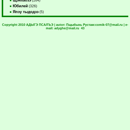
Щэнхабзэ
(164)
Юбилей
(326)
Япэу тыдодзэ
(5)
Copyright 2010 АДЫГЭ ПСАЛЪЭ | autor:
Пщыбыхь Рустам:
comik-07@mail.ru
| e-
mail:
adyghe@mail.ru
43