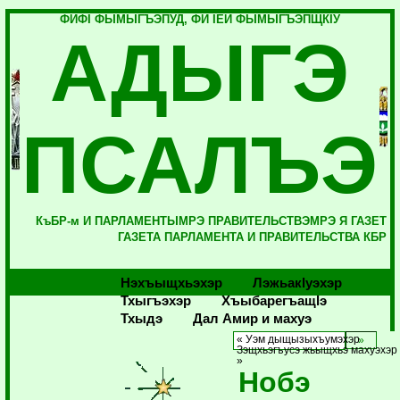
ФИФI ФЫМЫГЪЭПУД, ФИ IЕЙ ФЫМЫГЪЭПЩКIУ
АДЫГЭ
ПСАЛЪЭ
КъБР-м И ПАРЛАМЕНТЫМРЭ ПРАВИТЕЛЬСТВЭМРЭ Я ГАЗЕТ
ГАЗЕТА ПАРЛАМЕНТА И ПРАВИТЕЛЬСТВА КБР
Нэхъыщхьэхэр
Лэжьакlуэхэр
Тхыгъэхэр
Хъыбарегъащlэ
Тхыдэ
Дал Амир и махуэ
« Уэм дыщызыхъумэхэр
Зэщхьэгъусэ жьыщхьэ махуэхэр
»
Нобэ