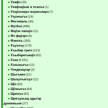
Унафэ
(20)
УнафэщIым и псалъэ
(1)
УпщIэхэмрэ жэуапхэмрэ
(7)
Ухуэныгъэ
(16)
Фестиваль
(34)
Футбол
(486)
ФщIэн папщIэ
(11)
Фэ фщIэрэ
(6)
Фэеплъ
(183)
Хъуэхъу
(170)
Хъыбар гуапэ
(213)
ХъыбарегъащIэ
(62)
Хэха
(6 031)
Хэхыныгъэ
(12)
Чэнджэщхэр
(3)
Шыгъажэ
(21)
Шыхулъагъуэ
(12)
ЩIэ
(63)
ЩIэныгъэ
(64)
Щапхъэ
(82)
Щикъухьащ адыгэр
дунеижьым
(27)