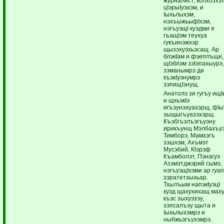
журналист, колхозхэ
цIэрыIуэхэм, и
Iыхьлыхэм,
нэхъыжьыфIхэм,
нэгъуэщI куэдми я
гъащIэм теухуа
гукъинэжхэр
щызэхуэхьэсащ. Ар
блэкIам и фэеплъщи,
щIэблэм зэIэпахыурэ
зэманымрэ ди
къэкIуэнумрэ
зэпищIэнущ.
Анатолэ зи гугъу ищ
и щхьэкIэ
игъэунэхуахэрщ, фIы
зыщыгъуазэхэрщ.
Къэбгъэлъэгъуэну
ирикъунщ Мэлбахъу
Тимборэ, Мамхэгъ
зэшхэм, Ахъмэт
Мусэбий, КIэрэф
Къамболэт, Пэнагуэ
Азэмэтджэрий сымэ,
нэгъуэщIхэми ар гуа
зэратетхыхьар.
Тхылъым напэкIуэцI
куэд щахухихащ мах
къэс зыхуэзэу,
зэпсалъэу щыта и
Iыхьлыхэмрэ и
ныбжьэгъухэмрэ.