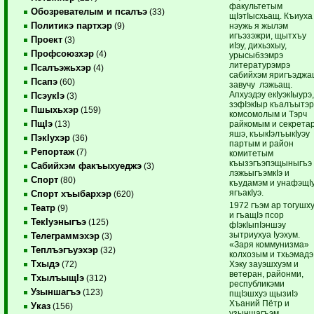
факультетым
Обозревателым и псалъэ
(33)
щIэтIысхьащ. Къиуха
Политикэ партхэр
нэужь я жылэм
(9)
игъэзэжри, щытхъу
Проект
(3)
иIэу, дихьэхыу,
Профсоюзхэр
(4)
урысыбзэмрэ
литературэмрэ
Псалъэжьхэр
(4)
сабийхэм яригъэджа
Псапэ
(60)
завучу лэжьащ.
Апхуэдэу екIуэкIыурэ,
ПсэукIэ
(3)
зэфIэкIыр къалъытэр
Пшыхьхэр
(159)
комсомолым и Тэрч
ПщIэ
райкомым и секрета
(13)
яшэ, къыкIэлъыкIуэу
ПэкIухэр
(36)
партым и район
Репортаж
(7)
комитетым
къызэгъэпэщыныгъэ
Сабийхэм факъыхуеджэ
(3)
лэжьыгъэмкIэ и
Спорт
(80)
къудамэм и унафэщI
ягъакIуэ.
Спорт хъыбархэр
(620)
1972 гъэм ар тогушх
Театр
(9)
и гъащIэ псор
ТекIуэныгъэ
(125)
фIэкIыпIэншэу
зытриухуа Iуэхум.
Телеграммэхэр
(3)
«Заря коммунизма»
Теплъэгъуэхэр
(32)
колхозым и тхьэмадэ
Тхыдэ
Хэку зауэшхуэм и
(72)
ветеран, районми,
ТхылъыщIэ
(312)
республикэми
Узыншагъэ
(123)
пщIэшхуэ щызиIэ
Хъаний Пётр и
Указ
(156)
узыншагъэм