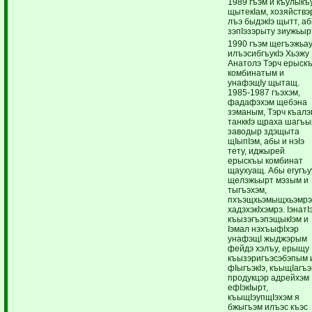
1989 гъэм и къулыкъ
щытекIам, хозяйствэ
лъэ быдэкIэ щытт, а
зэпIэзэрыту зиужьыр
1990 гъэм щегъэжьа
илъэсибгъукIэ Хьэжу
Анатолэ Тэрч ерыск
комбинатым и
унафэщIу щытащ.
1985-1987 гъэхэм,
фадафэхэм щебэна
зэманым, Тэрч къалэ
танккIэ щраха шагъы
заводыр здэщыта
щIыпIэм, абы и нэIэ
тету, иджырей
ерыскъы комбинат
щаухуащ. Абы егугъу
щелэжьырт мэзым и
тыгъэхэм,
пхъэщхьэмыщхьэмр
хадэхэкIхэмрэ. IэнатI
къызэгъэпэщыкIэм и
Iэмал нэхъыфIхэр
унафэщI жыджэрым
фейдэ хэлъу, ерыщу
къызэригъэсэбэпым 
фIыгъэкIэ, къыщIагъэ
продукцэр адрейхэм
ефIэкIырт,
къыщIэупщIэхэм я
бжыгъэм илъэс къэс