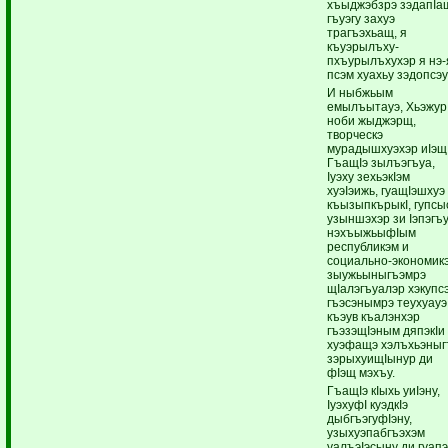
хъыджэбзрэ зэдапIа
гъуэгу захуэ
трагъэхьащ, я
къуэрылъху-
пхъурылъхухэр я нэ-
псэм хуахьу зэдопсэу
И ныбжьым
емылъытауэ, Хьэжур
ноби жыджэрщ,
творческэ
мурадышхуэхэр иIэщ
ГъащIэ зылъэгъуа,
Iуэху зехьэкIэм
хуэIэижь, гуащIэшхуэ
къызыпкърыкI, гупсы
узыншэхэр зи Iэпэгъ
нэхъыжьыфIым
республикэм и
социально-экономик
зыужьыныгъэмрэ
щIалэгъуалэр хэкупс
гъэсэнымрэ теухуауэ
къэув къалэнхэр
гъэзэщIэным дяпэкIи
хуэфащэ хэлъхьэныг
зэрыхуищIынур ди
фIэщ мэхъу.
ГъащIэ кIыхь уиIэну,
IуэхуфI куэдкIэ
дыбгъэгуфIэну,
узыхуэпабгъэхэм
уалъэIэсыну ди гуап