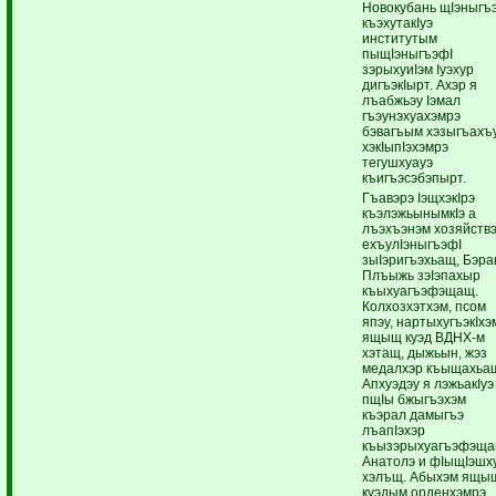
Новокубань щIэныгъэ
къэхутакIуэ
институтым
пыщIэныгъэфI
зэрыхуиIэм Iуэхур
дигъэкIырт. Ахэр я
лъабжьэу Iэмал
гъэунэхуахэмрэ
бэвагъым хэзыгъахъ
хэкIыпIэхэмрэ
тегушхуауэ
къигъэсэбэпырт.
Гъавэрэ IэщхэкIрэ
къэлэжьынымкIэ а
лъэхъэнэм хозяйств
ехъулIэныгъэфI
зыIэригъэхьащ, Бэра
Плъыжь зэIэпахыр
къыхуагъэфэщащ.
Колхозхэтхэм, псом
япэу, нартыхугъэкIхэ
ящыщ куэд ВДНХ-м
хэтащ, дыжьын, жэз
медалхэр къыщахьа
Апхуэдэу я лэжьакIуэ
пщIы бжыгъэхэм
къэрал дамыгъэ
лъапIэхэр
къызэрыхуагъэфэщ
Анатолэ и фIыщIэшх
хэлъщ. Абыхэм ящы
куэдым орденхэмрэ