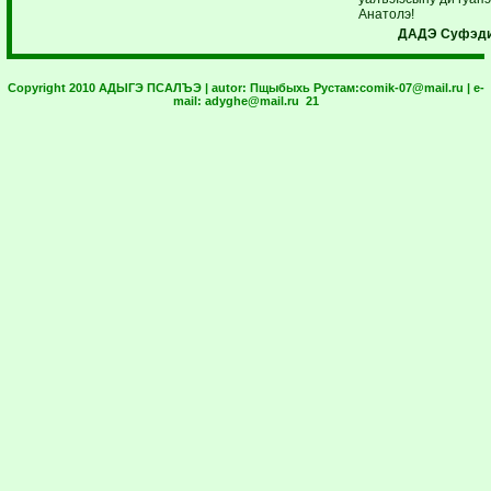
Анатолэ!
ДАДЭ Суфэди
Copyright 2010 АДЫГЭ ПСАЛЪЭ | autor:
Пщыбыхь Рустам:
comik-07@mail.ru
| e-
mail:
adyghe@mail.ru
21