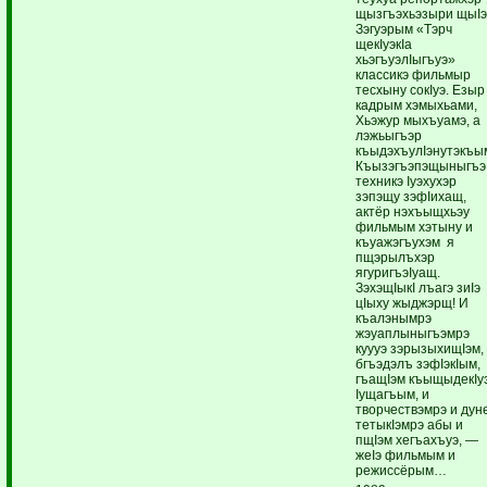
щызгъэхьэзыри щыIэ
Зэгуэрым «Тэрч
щекIуэкIа
хьэгъуэлIыгъуэ»
классикэ фильмыр
тесхыну сокIуэ. Езыр
кадрым хэмыхьами,
Хьэжур мыхъуамэ, а
лэжьыгъэр
къыдэхъулIэнутэкъы
Къызэгъэпэщыныгъэ
техникэ Iуэхухэр
зэпэщу зэфIихащ,
актёр нэхъыщхьэу
фильмым хэтыну и
къуажэгъухэм я
пщэрылъхэр
ягуригъэIуащ.
ЗэхэщIыкI лъагэ зиIэ
цIыху жыджэрщ! И
къалэнымрэ
жэуаплыныгъэмрэ
куууэ зэрызыхищIэм,
бгъэдэлъ зэфIэкIым,
гъащIэм къыщыдекIуэ
Iущагъым, и
творчествэмрэ и дун
тетыкIэмрэ абы и
пщIэм хегъахъуэ, —
жеIэ фильмым и
режиссёрым…