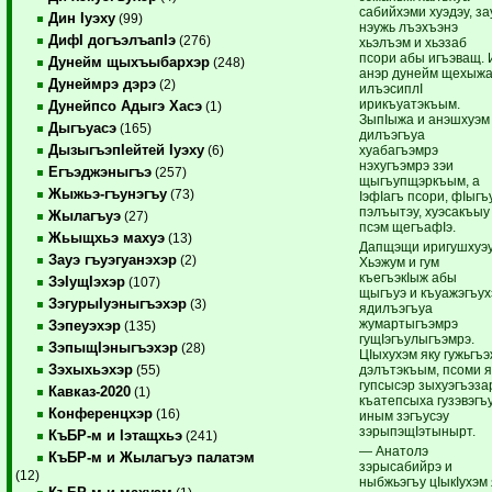
сабийхэми хуэдэу, за
Дин Iуэху
(99)
нэужь лъэхъэнэ
ДифI догъэлъапIэ
(276)
хьэлъэм и хьэзаб
псори абы игъэващ. 
Дунейм щыхъыбархэр
(248)
анэр дунейм щехыж
Дунеймрэ дэрэ
(2)
илъэсиплI
ирикъуатэкъым.
Дунейпсо Адыгэ Хасэ
(1)
ЗыпIыжа и анэшхуэм
Дыгъуасэ
(165)
дилъэгъуа
ДызыгъэпIейтей Iуэху
хуабагъэмрэ
(6)
нэхугъэмрэ зэи
Егъэджэныгъэ
(257)
щыгъупщэркъым, а
Жыжьэ-гъунэгъу
(73)
IэфIагъ псори, фIыгъ
пэлъытэу, хуэсакъыу
Жылагъуэ
(27)
псэм щегъафIэ.
Жьыщхьэ махуэ
(13)
Дапщэщи иригушхуэ
Зауэ гъуэгуанэхэр
(2)
Хьэжум и гум
къегъэкIыж абы
ЗэIущIэхэр
(107)
щыгъуэ и къуажэгъу
ЗэгурыIуэныгъэхэр
(3)
ядилъэгъуа
жумартыгъэмрэ
Зэпеуэхэр
(135)
гущIэгъулыгъэмрэ.
ЗэпыщIэныгъэхэр
(28)
ЦIыхухэм яку гужьгъ
Зэхыхьэхэр
дэлътэкъым, псоми 
(55)
гупсысэр зыхуэгъэза
Кавказ-2020
(1)
къатепсыха гузэвэгъ
Конференцхэр
(16)
иным зэгъусэу
зэрыпэщIэтынырт.
КъБР-м и Iэтащхьэ
(241)
— Анатолэ
КъБР-м и Жылагъуэ палатэм
зэрысабийрэ и
(12)
ныбжьэгъу цIыкIухэм