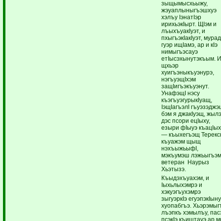
зыщымысхьыжу,
жэуаплыныгъэшхуэ
хэлъу IэнатIэр
ирихьэкIырт. ЩIэм и
лъыхъуакIуэт, и
пхыгъэкIакIуэт, мура
гуэр ищIамэ, ар и кIэ
нимыгъэсауэ
етIысэхынутэкъым. 
щхьэр
хуигъэныкъуэнурэ,
нэгъуэщIхэм
защIигъэкъуэнут.
УнафэщI нэсу
къэгъуэгурыкIуащ,
IэщIагъэлI гъуэзэджэ
бэм я джакIуэщ, жыл
дэс псори ецIыху,
езыри фIыуэ къацIых
— къыхегъэщ Терекс
къуажэм щыщ
нэхъыжьыфI,
мэкъумэш лэжьыгъэм
ветеран Наурыз
Хьэтызэ.
Къыдэхъуахэм, и
Iыхьлыхэмрэ и
хэкуэгъухэмрэ
зыгуэркIэ егуэпэкIын
хуопабгъэ. Хьэрэмыг
лъэпкъ хэмылъу, пас
псэкIэ къищтауэ ар 