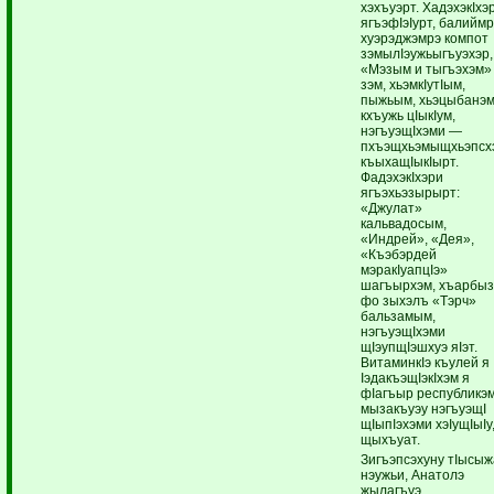
хэхъуэрт. ХадэхэкIхэ
ягъэфIэIурт, балийм
хуэрэджэмрэ компот
зэмылIэужьыгъуэхэр,
«Мэзым и тыгъэхэм»
зэм, хьэмкIутIым,
пыжьым, хьэцыбанэм
кхъужь цIыкIум,
нэгъуэщIхэми —
пхъэщхьэмыщхьэпсх
къыхащIыкIырт.
ФадэхэкIхэри
ягъэхьэзырырт:
«Джулат»
кальвадосым,
«Индрей», «Дея»,
«Къэбэрдей
мэракIуапцIэ»
шагъырхэм, хъарбы
фо зыхэлъ «Тэрч»
бальзамым,
нэгъуэщIхэми
щIэупщIэшхуэ яIэт.
ВитаминкIэ къулей я
IэдакъэщIэкIхэм я
фIагъыр республикэм
мызакъуэу нэгъуэщI
щIыпIэхэми хэIущIыIу
щыхъуат.
Зигъэпсэхуну тIысыж
нэужьи, Анатолэ
жылагъуэ