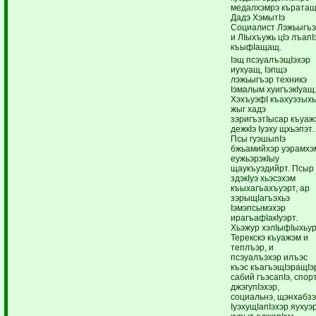
медалхэмрэ къратащ
Дадэ ХэмытIэ
Социалист Лэжьыгъ
и ЛIыхъужь цIэ лъапI
къыфIащащ.
Iэщ псэуалъэщIэхэр
иухуащ, Iэпщэ
лэжьыгъэр техникэ
Iэмалым хуигъэкIуащ
ХэхъуэфI къахуэзых
жыг хадэ
зэригъэтIысар къуаж
дежкIэ Iуэху щхьэпэт.
Псы гуэшыпIэ
бжьамийхэр уэрамхэ
еужьэрэкIыу
щаукъуэдийрт. Псыр
здэкIуэ хьэсэхэм
къыхагъахъуэрт, ар
зэрыщIагъэхьэ
Iэмэпсымэхэр
ирагъафIакIуэрт.
Хьэжур хэлIыфIыхьур
Терекскэ къуажэм и
теплъэр, и
псэуалъэхэр илъэс
къэс къагъэщIэращIэ
сабий гъэсапIэ, спор
джэгупIэхэр,
социальнэ, щэнхабз
IуэхущIапIэхэр яухуэр