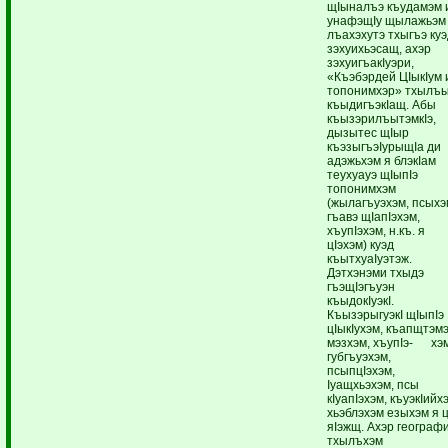
щIыналъэ къудамэм 
унафэщIу щылажьэм
лъахэхутэ тхыгъэ ку
зэхуихьэсащ, ахэр
зэхуигъакIуэри,
«Къэбэрдей ЦIыкIум 
топонимхэр» тхылъ
къыдигъэкIащ. Абы
къызэрилъытэмкIэ,
дызытес щIыр
къэзыгъэIурыщIа ди
адэжьхэм я блэкIам
теухуауэ щIыпIэ
топонимхэм
(жылагъуэхэм, псыхэ
гъавэ щIапIэхэм,
хъупIэхэм, н.къ. я
цIэхэм) куэд
къытхуаIуэтэж.
Дэтхэнэми тхыдэ
гъэщIэгъуэн
къыдокIуэкI.
КъызэрыгуэкI щIыпIэ
цIыкIухэм, къапщтэмэ
мэзхэм, хъупIэ- хэ
губгъуэхэм,
псыпцIэхэм,
Iуащхьэхэм, псы
кIуапIэхэм, къуэкIийх
хьэблэхэм езыхэм я ц
яIэжщ. Ахэр географ
тхылъхэм