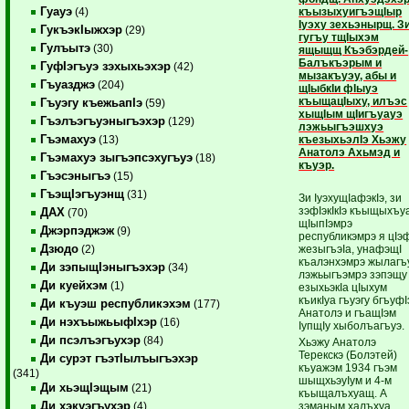
Гуауэ
къызыхуигъэщIыр
(4)
Iуэху зехьэнырщ. З
ГукъэкIыжхэр
(29)
гугъу тщIыхэм
Гулъытэ
(30)
ящыщщ Къэбэрдей-
Балъкъэрым и
ГуфIэгъуэ зэхыхьэхэр
(42)
мызакъуэу, абы и
Гъуазджэ
(204)
щIыбкIи фIыуэ
къыщацIыху, илъэс
Гъуэгу къежьапIэ
(59)
хыщIым щIигъуауэ
Гъэлъэгъуэныгъэхэр
(129)
лэжьыгъэшхуэ
Гъэмахуэ
къезыхьэлIэ Хьэжу
(13)
Анатолэ Ахьмэд и
Гъэмахуэ зыгъэпсэхугъуэ
(18)
къуэр.
Гъэсэныгъэ
(15)
ГъэщIэгъуэнщ
(31)
Зи IуэхущIафэкIэ, зи
зэфIэкIкIэ къыщыхъу
ДАХ
(70)
щIыпIэмрэ
Джэрпэджэж
(9)
республикэмрэ я цIэ
Дзюдо
жезыгъэIа, унафэщI
(2)
къалэнхэмрэ жылагъ
Ди зэпыщIэныгъэхэр
(34)
лэжьыгъэмрэ зэпэщу
Ди куейхэм
(1)
езыхьэкIа цIыхум
къикIуа гъуэгу бгъуфI
Ди къуэш республикэхэм
(177)
Анатолэ и гъащIэм
Ди нэхъыжьыфIхэр
(16)
IупщIу хыболъагъуэ.
Ди псэлъэгъухэр
(84)
Хьэжу Анатолэ
Терекскэ (Болэтей)
Ди сурэт гъэтIылъыгъэхэр
къуажэм 1934 гъэм
(341)
шыщхьэуIум и 4-м
Ди хьэщIэщым
(21)
къыщалъхуащ. А
Ди хэкуэгъухэр
зэманым халъхуа
(4)