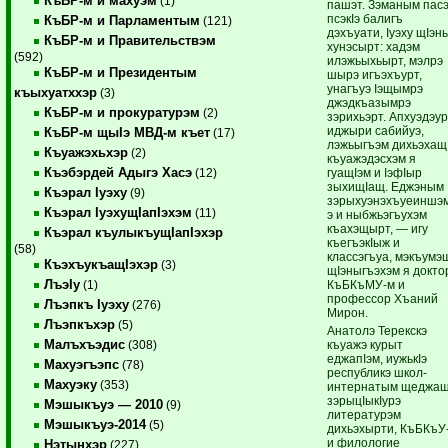
КъБР-м и махуэм
(1)
пашэт. Зэманым пас
псэкIэ балигъ
КъБР-м и Парламентым
(121)
дэхъуати, Iуэху щIэн
КъБР-м и Правительствэм
хунэсырт: хадэм
(592)
илэжьыхьырт, мэлрэ
КъБР-м и Президентым
шырэ игъэхъурт,
унагъуэ Iэщымрэ
къыхуатххэр
(3)
джэдкъазымрэ
КъБР-м и прокуратурэм
(2)
зэрихьэрт. Апхуэдэур
иджыри сабийуэ,
КъБР-м щыIэ МВД-м къет
(17)
лэжьыгъэм дихьэхащ
Къуажэхьхэр
(2)
къуажэдэсхэм я
Къэбэрдей Адыгэ Хасэ
гуащIэм и IэфIыр
(12)
зыхищIащ. Еджэным
Къэрал Iуэху
(9)
зэрыхуэнэхъуеиншэм
Къэрал IуэхущIапIэхэм
(11)
э и ныбжьэгъухэм
къахэщырт, — игу
Къэрал къулыкъущIапIэхэр
къегъэкIыж и
(58)
классэгъуа, мэкъумэ
КъэхъукъащIэхэр
(3)
щIэныгъэхэм я докто
ЛъэIу
КъБКъМУ-м и
(1)
профессор Хъаний
Лъэпкъ Iуэху
(276)
Мирон.
Лъэпкъхэр
(5)
Анатолэ Терекскэ
Малъхъэдис
къуажэ курыт
(308)
еджапIэм, иужькIэ
Махуэгъэпс
(78)
республикэ школ-
Махуэку
(353)
интернатым щеджащ
зэрыцIыкIурэ
Мэшыкъуэ — 2010
(9)
литературэм
Мэшыкъуэ-2014
(5)
дихьэхырти, КъБКъУ
и филологие
Нэтынхэр
(227)