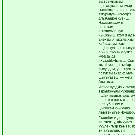
экстремизмэм
щытхъумэн, мамыр
гъащIэмрэ лъэпкъхэм
зэгурыIуэныгъэмрэ
дгъэбыдэн хуейщ.
Нэхъыжьхэм я
советым,
ягъэщхьэрыуа
ныбжьыщIэхэм я адэ
анэхэм, я Iыхьлыхэм,
хабзэхъумэхэм,
пщIэшхуэ зиIэ цIыху
абы и лъэныкъуэкIэ
куэд дыдэ
яхузэфIэкIынущ. Сыт
жыпIэмэ, щытыкIэр
зыхуэдэм, унагъуэхэ
псэукIэм ахэр фIыуэ
щыгъуазэщ, — жеIэ
Анатолэ.
Илъэс куэдкIэ хьэлэл
зэрылэжьам хуэфащ
пщIэи къыпэкIуащ, а
а псом я нэхъ лъапIэ
республикэм и
цIыхухэм къыхуаIэ
лъытэныгъэ кIэншэр
ГъащIэм и дерс Iущх
зи Iэпэгъу, цIыхупсэ
къулеигъэр къызэбэкI
зи акъылыр, зи
щIэныгъэр къэралым