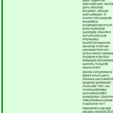
курыт еджапIэм
зрагъэубгъурт, жылэ
дэлъ хабзэхэр
яхъумэрт, абыхэм
зрагъэужьырт. И
къалэн нэхъыщхьэм
къыдэкIуэу,
къуажэдэсхэм ягъуэт
Iуэхутхьэбзэхэр
зыхуэдэм, абыхэм я
зыгъэпсэхугъуэр
нэгузыужьу
къызэгъэпэщыным,
цIыхухэр спортым
хэшэным Анатолэ
гулъытэшхуэ хуищIыр
Къуажэм и футбол
командэр республик
щынэхъ лъэщхэм
ящыщ хъуат.
Шыхэр нэхъуеиншэу
фIыуэ илъагъурти,
Налшык шыгъэжапIэ
жыджэру дэлажьэрт.
ЛъэхъуфI зиIэ шы
лъэпкъыфIхэмрэ
шыгъажэшхэмрэ
къищэхуауэ, зэхьэзэ
зэмылIэужьыгъуэхэм
хъарзынэу хэтт.
Иджыблагъэ ди деж
екIуэкIа «Nalchik-201