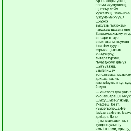
Ар къызэрыгуэкIщ,
псоми яхуэгуапэщ,
щытхъу лейм
хуэхамэщ. Лэжьыгъэ
IуэхукIэ мыхъуу, я
щхьэкIэ
зыхуэзыгъазэхэми
чэнджэщ щхьэпэ ярет
Зыщымысхьыжу, игу
и псэри етауэ
ирихьэкIа мэкъумэш
IэнатIэм куууэ
зэрыхищIыкIым
къыдэкIуэу,
литературэми,
гъуазджэми фIыуэ
щыгъуазэщ,
узыIэпишэу
топсэлъыхь, музыкэ
дехьэх, тхылъ
зэмылIэужьыгъуэ куэ
йоджэ.
— Анатолэ гуакIуагъ
къобэкI, аращ цIыхух
щIыхущIызэблэкIыр.
УнафэщI Iэзэт,
къызэгъэпэщакIуэ
IэкIуэлъакIуэти, Iуэху
дэкIырт. Дэнэ
щымылэжьами, сыт
хуэдэ къулыкъу
имыIыгъами, ерыщу,