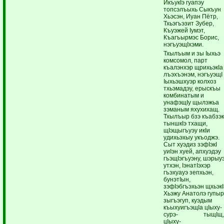
ИкъукIэ гуапэу
топсэлъыхь Сыкъун
Хьэсэн, Иуан Пётр,
Тхьэгъэзит Зубер,
Къуэжей Iумэт,
Къагъырмэс Борис,
нэгъуэщIхэми.
Тхылъым и зы Iыхьэ
комсомол, парт
къалэнхэр щрихьэкIа
лъэхъэнэм, нэгъуэщI
Iыхьэшхуэр колхоз
тхьэмадэу, ерыскъы
комбинатым и
унафэщIу щылэжьа
зэманым яхухихащ.
Тхылъыр бзэ къабзэк
тыншкIэ тхащи,
щIэщыгъуэу икIи
удихьэхыу укъоджэ.
Сыт хуэдиз зэфIэкI
уиIэн хуей, апхуэдэу
гъэщIэгъуэну, шэрыу
утхэн, IэнатIэхэр
гъэхуауэ зепхьэн,
бунэтIын,
зэфIэбгъэхьэн щхьэкI
Хьэжу Анатолэ гупы
зыгъэгуп, куэдым
къыхуигъэщIа цIыху-
сурэ- тыщIщ
цIыху-