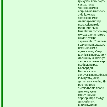
цIыхухэм я жыIэмрэ
къыхалъхьэ
чэнджэщхэмрэ
социальнэ мыхьэнэ
зиIэ Iуэхухэр
зэфIэхынымкIэ,
лъэпощхьэпохэр
гъэмэщIэнымкIэ
муниципальнэ
IэнатIэхэм сэбэпышх
яхуохъу, властымрэ
жылагъуэмрэ
зэрешалIэ. Советым 
къалэн нэхъыщхьэр
нэхъыжьхэм я
щапхъэм щIэблэр
щIэпIыкIынырщ, ар и
лъабжьэу жылагъуэ
зэпIэзэрытыныгъэр
гъэбыдэнырщ.
Къэбэрдей-
Балъкъэрым
зэхъуэкIыныгъэфIхэ
къыщохъу, ахэр
дэтIыгъын хуейщ. Ди
республикэр
зыфIэлъапIэ псори
дызэкъуэувэу
коррупцэмрэ
террорымрэ зэуIуу
дапэщIэтын,
щIалэгъуалэр