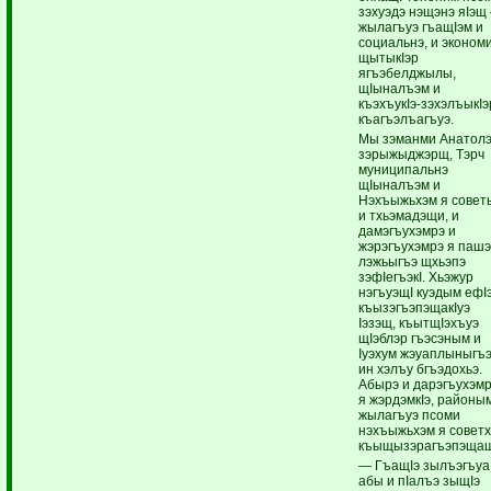
зэхуэдэ нэщэнэ яIэщ
жылагъуэ гъащIэм и
социальнэ, и эконом
щытыкIэр
ягъэбелджылы,
щIыналъэм и
къэхъукIэ-зэхэлъыкIэ
къагъэлъагъуэ.
Мы зэманми Анатол
зэрыжыджэрщ, Тэрч
муниципальнэ
щIыналъэм и
Нэхъыжьхэм я совет
и тхьэмадэщи, и
дамэгъухэмрэ и
жэрэгъухэмрэ я пашэ
лэжьыгъэ щхьэпэ
зэфIегъэкI. Хьэжур
нэгъуэщI куэдым ефIэ
къызэгъэпэщакIуэ
Iэзэщ, къытщIэхъуэ
щIэблэр гъэсэным и
Iуэхум жэуаплыныгъ
ин хэлъу бгъэдохьэ.
Абырэ и дарэгъухэм
я жэрдэмкIэ, районы
жылагъуэ псоми
нэхъыжьхэм я совет
къыщызэрагъэпэща
— ГъащIэ зылъэгъуа
абы и пIалъэ зыщIэ