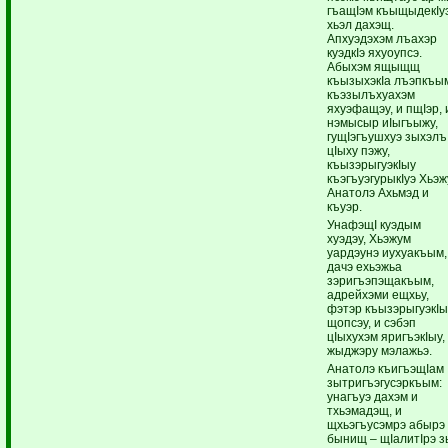
гъащIэм къыщыдекIуэ
хьэл дахэщ.
Апхуэдэхэм лъахэр
куэдкIэ яхуоупсэ.
Абыхэм ящыщщ
къызыхэкIа лъэпкъы
къэзылъхуахэм
яхуэфащэу, и пщIэр, 
нэмысыр иIыгъыжу,
гущIэгъушхуэ зыхэлъ
цIыху пэжу,
къызэрыгуэкIыу
къэгъуэгурыкIуэ Хьэж
Анатолэ Ахьмэд и
къуэр.
УнафэщI куэдым
хуэдэу, Хьэжум
уардэунэ иухуакъым,
дачэ ехьэжьа
зэригъэпэщакъым,
адрейхэми ещхьу,
фэтэр къызэрыгуэкI
щопсэу, и сэбэп
цIыхухэм яригъэкIыу,
жыджэру мэлажьэ.
Анатолэ къигъэщIам
зытригъэгусэркъым:
унагъуэ дахэм и
тхьэмадэщ, и
щхьэгъусэмрэ абырэ
бынищ – щIалитIрэ з