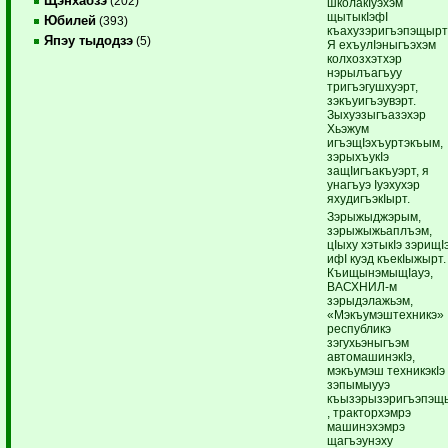
Щэнхабзэ
(202)
школакIуэхэм
щытыкIэфI
Юбилей
(393)
къахузэригъэпэщырт
Япэу тыдодзэ
(5)
Я ехъулIэныгъэхэм
колхозхэтхэр
нэрылъагъуу
тригъэгушхуэрт,
зэкъуигъэувэрт.
Зыхуэзыгъазэхэр
Хьэжум
игъэщIэхъуртэкъым,
зэрыхъукIэ
защIигъакъуэрт, я
унагъуэ Iуэхухэр
яхудигъэкIырт.
Зэрыжыджэрым,
зэрыжыжьаплъэм,
цIыху хэтыкIэ зэрищI
ифI куэд къекIыжырт.
КъищынэмыщIауэ,
ВАСХНИЛ-м
зэрыдэлажьэм,
«Мэкъумэштехникэ»
республикэ
зэгухьэныгъэм
автомашинэкIэ,
мэкъумэш техникэкIэ
зэпымыууэ
къызэрызэригъэпэщ
, тракторхэмрэ
машинэхэмрэ
щагъэунэху