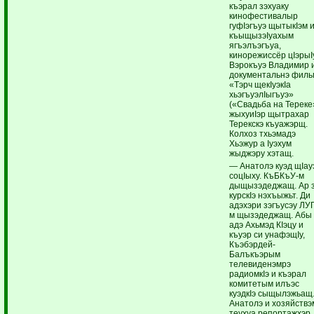
къэрал зэхуаку
кинофестивалыр
гуфIэгъуэ щытыкIэм 
къыщызэIуахым
ягъэлъэгъуа,
кинорежиссёр цIэрыI
Вэрокъуэ Владимир 
документальнэ филь
«Тэрч щекIуэкIа
хьэгъуэлIыгъуэ»
(«Свадьба на Тереке
жыхуиIэр щытрахар
Терекскэ къуажэрщ.
Колхоз тхьэмадэ
Хьэжур а Iуэхум
жыджэру хэтащ.
— Анатолэ куэд щIау
соцIыху. КъБКъУ-м
дыщызэдеджащ. Ар 
курскIэ нэхъыжьт. Ди
адэхэри зэгъусэу ЛУ
м щызэдеджащ. Абы
адэ Ахьмэд КIэцу и
къуэр си унафэщIу,
Къэбэрдей-
Балъкъэрым
телевиденэмрэ
радиомкIэ и къэрал
комитетым илъэс
куэдкIэ сыщылэжьащ
Анатолэ и хозяйствэ
теухуа репортажхэр