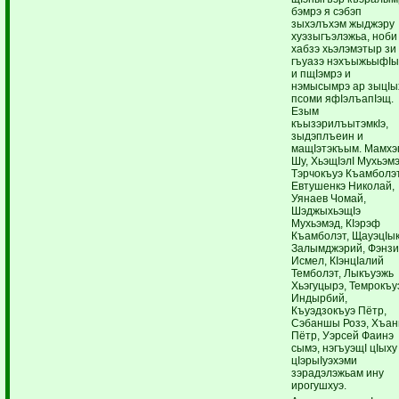
бэмрэ я сэбэп
зыхэлъхэм жыджэру
хуэзыгъэлэжьа, ноби
хабзэ хьэлэмэтыр зи
гъуазэ нэхъыжьыфI
и пщIэмрэ и
нэмысымрэ ар зыцIы
псоми яфIэлъапIэщ.
Езым
къызэрилъытэмкIэ,
зыдэплъеин и
мащIэтэкъым. Мамхэ
Шу, ХьэщIэлI Мухьэмэ
Тэрчокъуэ Къамболэт
Евтушенкэ Николай,
Уянаев Чомай,
ШэджыхьэщIэ
Мухьэмэд, КIэрэф
Къамболэт, ЩауэцIык
Залымджэрий, Фэнз
Исмел, КIэнцIалий
Темболэт, Лыкъуэжь
Хьэгуцырэ, Темрокъу
Индырбий,
Къуэдзокъуэ Пётр,
Сэбаншы Розэ, Хъан
Пётр, Уэрсей Фаинэ
сымэ, нэгъуэщI цIыху
цIэрыIуэхэми
зэрадэлэжьам ину
ирогушхуэ.