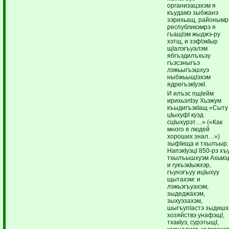
организацэхэм я
къудамэ зыбжанэ
зэрихьащ, районымр
республикэмрэ я
гъащIэм жыджэ-ру
хэтщ, и зэфIэкIыр
щIалэгъуалэм
ябгъэдилъхьэу
гъэсэныгъэ
лэжьыгъэшхуэ
ныбжьыщIэхэм
ядрегъэкIуэкI.
И илъэс пщIейм
ирихьэлIэу Хьэжум
къыдигъэкIащ «Сыту
цIыхуфI куэд
сцIыхурэт…» («Как
много я людей
хороших знал…»)
зыфIища и тхылъыр.
НапэкIуэцI 850-рэ хъ
тхылъышхуэм Ахьмэ
и гукъэкIыжхэр,
гъунэгъуу ицIыхуу
щытахэм: и
лэжьэгъуахэм,
зыдеджахэм,
зыхуэзахэм,
шыгъупIастэ зыдишх
хозяйствэ унафэщI,
тхакIуэ, сурэтыщI,