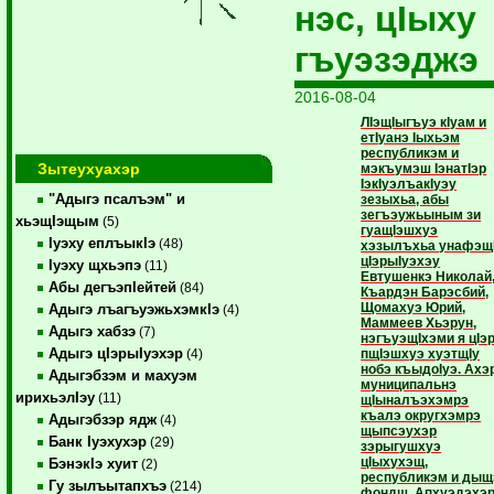
нэс, цIыху
гъуэзэджэ
2016-08-04
ЛIэщIыгъуэ кIуам и
етIуанэ Iыхьэм
республикэм и
Зытеухуахэр
мэкъумэш IэнатIэр
IэкIуэлъакIуэу
"Адыгэ псалъэм" и
зезыхьа, абы
зегъэужьыным зи
хьэщIэщым
(5)
гуащIэшхуэ
Iуэху еплъыкIэ
(48)
хэзылъхьа унафэщ
цIэрыIуэхэу
Iуэху щхьэпэ
(11)
Евтушенкэ Николай
Абы дегъэпIейтей
(84)
Къардэн Барэсбий,
Щомахуэ Юрий,
Адыгэ лъагъуэжьхэмкIэ
(4)
Маммеев Хьэрун,
Адыгэ хабзэ
(7)
нэгъуэщIхэми я цIэ
Адыгэ цIэрыIуэхэр
пщIэшхуэ хуэтщIу
(4)
нобэ къыдоIуэ. Ахэ
Адыгэбзэм и махуэм
муниципальнэ
ирихьэлIэу
(11)
щIыналъэхэмрэ
къалэ округхэмрэ
Адыгэбзэр ядж
(4)
щыпсэухэр
Банк Iуэхухэр
(29)
зэрыгушхуэ
цIыхухэщ,
БэнэкIэ хуит
(2)
республикэм и дыщ
Гу зылъытапхъэ
(214)
фондщ. Апхуэдэхэ