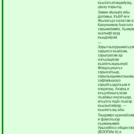
къызэгъэпэщакIуэщ,
цIыху пэрытщ.
Зэман кIыхькIэ абы
дэлэжьа, КъБР-м и
Жылагъуэ палатэм х
Канунников Анатолэ
зэрыжиIэмкIэ, Хьэжу
хьэлыфI куэд
къыдокIуэкI.
—
Зэрытхьэгурымагъуэ
зэрыпсэ къабзэм,
зэрыгуапэм ар
нэгъуэщIхэм
къахегъэщхьэхукI.
ФIэщхъуныгъэ
зэрыхэлъыр,
зэрызыщымысхьыж
зэфIэкIышхуэ
зэрыбгъэдэлъым я
нэщэнэщ. Ахэрщ и
ехъулIэныгъэхэм
лъабжьэ яхуэхъуар,
игъуэта пщIэ лъагэр
къызыпэкIуар, —
къыхегъэщ абы.
Тхыдэмрэ щэнхабзэм
я фэеплъхэр
хъумэнымкIэ
Урысейпсо обществ
(ВООПИи К) и