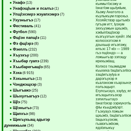
Унафэ
(13)
къимытIэсэжу и
IэнатIэм щыIукIым,
УнафэщIым и псалъэ
(1)
Хьэжу Анатолэ а
УпщIэхэмрэ жэуапхэмрэ
(7)
къулыкъум пэрохьэ.
Ухуэныгъэ
Хозяйствэр щытыкIэ
(17)
гугъум итт, Iуэхум
Фестиваль
(41)
зихъуэжын щхьэкIэ,
Футбол
(590)
хэкIыпIэщIэхэр
къэгъуэтын хуейт. ИкI
ФщIэн папщIэ
(11)
колхозхэтхэм я
Фэ фщIэрэ
(8)
дзыхьыр игъэпэжу,
илъэс 17-кIэ — 1989
Фэеплъ
(232)
гъэ пщIондэ — а
Хъуэхъу
(200)
лэжьыгъэр зэпэщу
Хъыбар гуапэ
ирихьэкIащ.
(239)
Колхоз тхьэмадэм
ХъыбарегъащIэ
(65)
къыхиха IэщIагъэлIхэ
Хэха
(6 915)
зэщIигъэуIуа и
Хэхыныгъэ
дарэгъухэр я
(13)
къалэнхэм хъарзынэ
Чэнджэщхэр
(3)
пэлъэщырт.
Шыгъажэ
(25)
Егупсысауэ, зэуIуу, я
игъэщыпхъэхэр
Шыхулъагъуэ
(12)
зэпилъытауэ
ЩIэ
(75)
IэнатIэхэр зэриунэтI
фIы къыдэкIуэрт.
ЩIэныгъэ
(73)
Гъэхуауэ лэжьэн
Щапхъэ
(98)
щхьэкIэ, IэщIагъэлIхэ
Щикъухьащ адыгэр
Iэщыхъуэхэм,
гъавэгъэкIхэм,
дунеижьым
(34)
ядэIэпыкъу