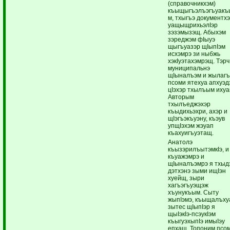
(справочникхэм)
къыщыгъэлъэгъуакъ
м, тхыгъэ документх
уащыщрихьэлIэр
зэзэмызэщ. Абыхэм
зэреджэм фIыуэ
щыгъуазэр щIыпIэм
исхэмрэ зи ныбжь
хэкIуэтахэмрэщ. Тэрч
муниципальнэ
щIыналъэм и жылагъ
псоми ятехуа апхуэд
цIэхэр тхылъым ихуа
Авторым
тхылъеджэхэр
къыдихьэхри, ахэр и
щIэгъэкъуэну, къэув
упщIэхэм жэуап
къахуигъуэтащ.
Анатолэ
къызэрилъытэмкIэ, и
къуажэмрэ и
щIыналъэмрэ я тхыд
дэтхэнэ зыми ищIэн
хуейщ, зыри
хагъэгъуэщэж
хъунукъым. Сыту
жыпIэмэ, къыщалъху
зытес щIыпIэр я
щыIэкIэ-псэукIэм
къыгуэхыпIэ имыIэу
епхащ. Топоним псо