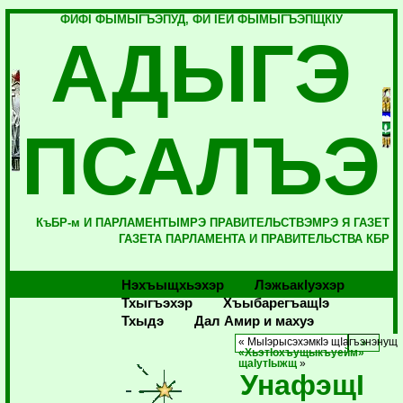
ФИФI ФЫМЫГЪЭПУД, ФИ IЕЙ ФЫМЫГЪЭПЩКIУ
АДЫГЭ
ПСАЛЪЭ
КъБР-м И ПАРЛАМЕНТЫМРЭ ПРАВИТЕЛЬСТВЭМРЭ Я ГАЗЕТ
ГАЗЕТА ПАРЛАМЕНТА И ПРАВИТЕЛЬСТВА КБР
Нэхъыщхьэхэр
Лэжьакlуэхэр
Тхыгъэхэр
Хъыбарегъащlэ
Тхыдэ
Дал Амир и махуэ
« МыIэрысэхэмкIэ щIагъэнэнущ
«ХьэтIохъущыкъуейм»
щаIутIыжщ
»
УнафэщI