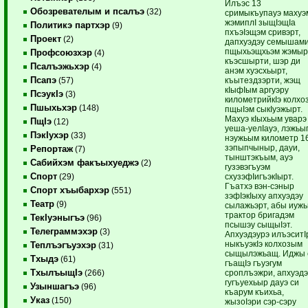
Илъэс 13
Обозревателым и псалъэ
(32)
сримыкъупауэ махуэ
жэмиплI зыщIэщIа
Политикэ партхэр
(9)
пхъэIэщэм сривэрт,
Проект
(2)
дапхуэдэу семышами
пщыхьэщхьэм жэмы
Профсоюзхэр
(4)
къэсшырти, шэр ди
Псалъэжьхэр
(4)
анэм хуэсхьырт,
Псапэ
къытездзэрти, жэщ
(57)
кIыфIым аргуэру
ПсэукIэ
(3)
километрийкIэ колхо
Пшыхьхэр
(148)
пщыIэм сыкIуэжырт.
Махуэ кIыхьым уварэ
ПщIэ
(12)
уеша-уелIауэ, лэжьы
ПэкIухэр
(33)
нэужьым километр 1
зэпыпчыныр, дауи,
Репортаж
(7)
тынштэкъым, ауэ
Сабийхэм факъыхуеджэ
(2)
гузэвэгъуэм
Спорт
схузэфIигъэкIырт.
(29)
Гъатхэ вэн-сэныр
Спорт хъыбархэр
(551)
зэфIэкIыху апхуэдэу
Театр
(9)
сылажьэрт, абы иужь
трактор бригадэм
ТекIуэныгъэ
(96)
псышэу сыщыIэт.
Телеграммэхэр
(3)
Апхуэдэурэ илъэситI
ныкъуэкIэ колхозым
Теплъэгъуэхэр
(31)
сыщылэжьащ. Иджы 
Тхыдэ
(61)
гъащIэ гъуэгум
ТхылъыщIэ
сроплъэжри, апхуэд
(266)
гугъуехьыр дауэ си
Узыншагъэ
(96)
къарум къихьа,
Указ
(150)
жызоIэри сэр-сэру