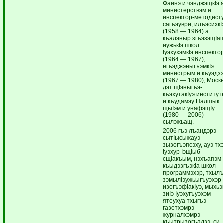
Фаинэ и чэнджэщкIэ 
министерствэм и
инспектор-методист
сагъэуври, илъэсихкI
(1958 — 1964) а
къалэныр згъэзэщIа
иужькIэ школ
IуэхухэмкIэ инспекто
(1964 — 1967),
егъэджэныгъэмкIэ
министрым и къуэдз
(1967 — 1980), Моск
дэт щIэныгъэ-
къэхутакIуэ институ
и къудамэу Налшык
щыIэм и унафэщIу
(1980 — 2006)
сылэжьащ.
2006 гъэ лъандэрэ
сытIысыжауэ
зызогъэпсэху, ауэ тх
Iуэхур IэщIыб
сщIакъым, нэхъапэм
къыдэзгъэкIа школ
программэхэр, тхыл
зэмылIэужьыгъуэхэр
изогъэфIакIуэ, мыхьэ
зиIэ Iуэхугъуэхэм
ятеухуа тхыгъэ
газетхэмрэ
журналхэмрэ
къытрызогъадзэ, си