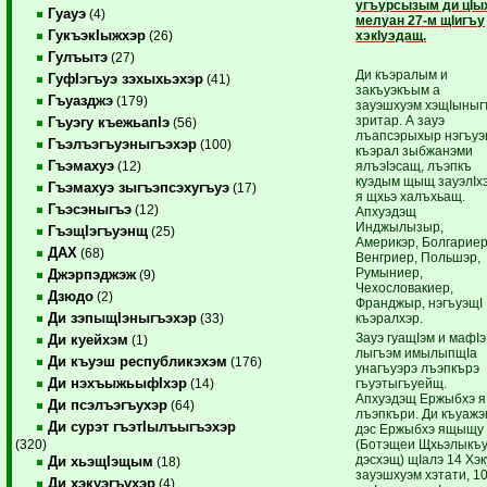
угъурсызым ди цIы
Гуауэ
(4)
мелуан 27-м щIигъу
ГукъэкIыжхэр
хэкIуэдащ.
(26)
Гулъытэ
(27)
Ди къэралым и
ГуфIэгъуэ зэхыхьэхэр
(41)
закъуэкъым а
Гъуазджэ
(179)
зауэшхуэм хэщIыныг
зритар. А зауэ
Гъуэгу къежьапIэ
(56)
лъапсэрыхыр нэгъуэ
Гъэлъэгъуэныгъэхэр
(100)
къэрал зыбжанэми
Гъэмахуэ
ялъэIэсащ, лъэпкъ
(12)
куэдым щыщ зауэлIх
Гъэмахуэ зыгъэпсэхугъуэ
(17)
я щхьэ халъхьащ.
Гъэсэныгъэ
(12)
Апхуэдэщ
Инджылызыр,
ГъэщIэгъуэнщ
(25)
Америкэр, Болгариер
ДАХ
(68)
Венгриер, Польшэр,
Румыниер,
Джэрпэджэж
(9)
Чехословакиер,
Дзюдо
(2)
Франджыр, нэгъуэщI
Ди зэпыщIэныгъэхэр
къэралхэр.
(33)
Зауэ гуащIэм и мафIэ
Ди куейхэм
(1)
лыгъэм имылыпщIа
Ди къуэш республикэхэм
(176)
унагъуэрэ лъэпкърэ
Ди нэхъыжьыфIхэр
гъуэтыгъуейщ.
(14)
Апхуэдэщ Ержыбхэ я
Ди псэлъэгъухэр
(64)
лъэпкъри. Ди къуажэ
Ди сурэт гъэтIылъыгъэхэр
дэс Ержыбхэ ящыщу
(Ботэщеи Щхьэлыкъ
(320)
дэсхэщ) щIалэ 14 Хэк
Ди хьэщIэщым
(18)
зауэшхуэм хэтати, 1
Ди хэкуэгъухэр
(4)