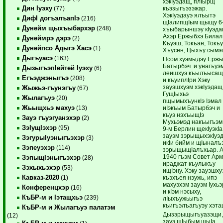
хэкIуэдащ, плIырщ
Дин Iуэху
къэзыгъэзэжар.
(77)
ХэкIуэдауэ ялъытэ
ДифI догъэлъапIэ
(216)
щIалипщIым щыщу 6
Дунейм щыхъыбархэр
(248)
хъыбарыншэу кIуэда
Ахэр Ержыбхэ Билал
Дунеймрэ дэрэ
(2)
Къуэш, Токъан, Токъу
Дунейпсо Адыгэ Хасэ
(1)
Хъусен, Цыхъу сымэ
Дыгъуасэ
(163)
Псом хуэмыдэу Ерж
Батырбэч и унагъуэ
ДызыгъэпIейтей Iуэху
(6)
леишхуэ къылъыса
Егъэджэныгъэ
(208)
и къуиплIри Хэку
зауэшхуэм хэкIуэдащ
Жыжьэ-гъунэгъу
(67)
ГущIыхьэ
Жылагъуэ
(20)
пщымыхъункIэ Iэмал
Жьыщхьэ махуэ
иIэкъым Батырбэч и
(13)
къуэ нэхъыщIэ
Зауэ гъуэгуанэхэр
(2)
Мухьэмэд накъыгъэм
ЗэIущIэхэр
(95)
9-м Берлин щекIуэкIа
зауэм зэрыщыхэкIуэ
ЗэгурыIуэныгъэхэр
(3)
икIи бийм и щIыналъ
Зэпеуэхэр
(114)
зэрыщыщIалъхьар. 
1940 гъэм Совет Ар
ЗэпыщIэныгъэхэр
(28)
ираджат къулыкъу
Зэхыхьэхэр
(53)
ищIэну. Хэку зауэшху
Кавказ-2020
къэхъея нэужь, ипэ
(1)
махуэхэм зауэм Iухь
Конференцхэр
(16)
и кIэм нэсыху,
КъБР-м и Iэтащхьэ
(239)
лIыхъужьыгъэ
къигъэлъагъуэу хэта
КъБР-м и Жылагъуэ палатэм
Дызэрыщыгъуазэщи
(12)
зауэ щIыбым щыIа