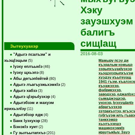
Хэку
зауэшхуэм
балигъ
сищIащ
Зытеухуахэр
2016-08-03
"Адыгэ псалъэм" и
хьэщIэщым
Мамыру псэу ди
(5)
къэралым нэмыцэ
Iуэху еплъыкIэ
(46)
зэрыпхъуакIуэхэр
Iуэху щхьэпэ
(8)
хьэщэхурыпхъуэм
хуэдэу къытеуащ
Абы дегъэпIейтей
(80)
1941 гъэм, къалэхэ
Адыгэ лъагъуэжьхэмкIэ
(2)
къуажэхэр,
фабрикэхэр,
Адыгэ хабзэ
(3)
заводхэр, еджапIэх
Адыгэ цIэрыIуэхэр
(4)
сымаджэщхэр,
Адыгэбзэм и махуэм
унэхэр, IуэхущIапIэ
абрагъуэхэр
ирихьэлIэу
(11)
зэтракъутэу, ягъэсу
Адыгэбзэр ядж
(4)
губгъуэм илъ гъав
танкхэмрэ
Банк Iуэхухэр
(28)
хьэлъэзешэ
БэнэкIэ хуит
(2)
машинэхэмкIэ
ираутыкIыу. Зауэ
Гу зылъытапхъэ
(201)