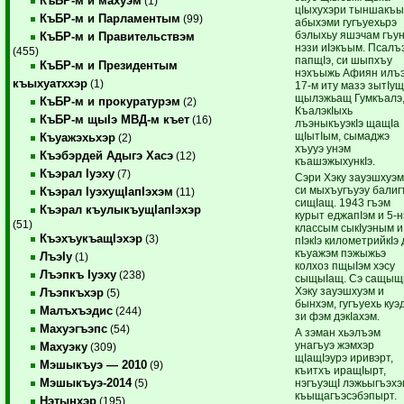
КъБР-м и махуэм
(1)
цIыхухэри тыншакъы
КъБР-м и Парламентым
(99)
абыхэми гугъуехьрэ
бэлыхьу яшэчам гъу
КъБР-м и Правительствэм
нэзи иIэкъым. Псалъ
(455)
папщIэ, си шыпхъу
КъБР-м и Президентым
нэхъыжь Афиян илъ
къыхуатххэр
(1)
17-м иту мазэ зытIущ
щылэжьащ Гумкъалэ
КъБР-м и прокуратурэм
(2)
КъалэкIыхь
КъБР-м щыIэ МВД-м къет
(16)
лъэныкъуэкIэ щащIа
щIытIым, сымаджэ
Къуажэхьхэр
(2)
хъууэ унэм
Къэбэрдей Адыгэ Хасэ
(12)
къашэжыхункIэ.
Къэрал Iуэху
(7)
Сэри Хэку зауэшхуэ
си мыхъугъуэу балиг
Къэрал IуэхущIапIэхэм
(11)
сищIащ. 1943 гъэм
Къэрал къулыкъущIапIэхэр
курыт еджапIэм и 5-н
(51)
классым сыкIуэным и
КъэхъукъащIэхэр
(3)
пIэкIэ километрийкIэ 
къуажэм пэжыжьэ
ЛъэIу
(1)
колхоз пщыIэм хэсу
Лъэпкъ Iуэху
(238)
сыщыIащ. Сэ сащы
Хэку зауэшхуэм и
Лъэпкъхэр
(5)
бынхэм, гугъуехь куэ
Малъхъэдис
(244)
зи фэм дэкIахэм.
Махуэгъэпс
(54)
А зэман хьэлъэм
унагъуэ жэмхэр
Махуэку
(309)
щIащIэурэ иривэрт,
Мэшыкъуэ — 2010
(9)
къитхъ иращIырт,
Мэшыкъуэ-2014
нэгъуэщI лэжьыгъэх
(5)
къыщагъэсэбэпырт.
Нэтынхэр
(195)