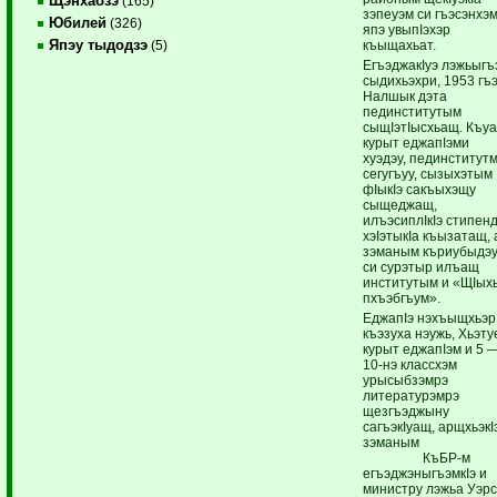
Щэнхабзэ
(165)
зэпеуэм си гъэсэнхэ
Юбилей
(326)
япэ увыпIэхэр
Япэу тыдодзэ
къыщахьат.
(5)
ЕгъэджакIуэ лэжьыгъ
сыдихьэхри, 1953 гъ
Налшык дэта
пединститутым
сыщIэтIысхьащ. Къу
курыт еджапIэми
хуэдэу, пединститут
сегугъуу, сызыхэтым
фIыкIэ сакъыхэщу
сыщеджащ,
илъэсиплIкIэ стипен
хэIэтыкIа къызатащ, 
зэманым къриубыдэ
си сурэтыр илъащ
институтым и «ЩIых
пхъэбгъум».
ЕджапIэ нэхъыщхьэр
къэзуха нэужь, Хьэту
курыт еджапIэм и 5 
10-нэ классхэм
урысыбзэмрэ
литературэмрэ
щезгъэджыну
сагъэкIуащ, арщхьэкI
зэманым
КъБР-м
егъэджэныгъэмкIэ и
министру лэжьа Уэр