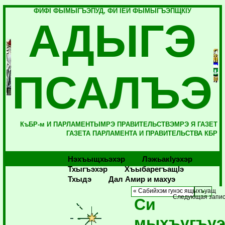
ФИФI ФЫМЫГЪЭПУД, ФИ IЕЙ ФЫМЫГЪЭПЩКIУ
АДЫГЭ
ПСАЛЪЭ
КъБР-м И ПАРЛАМЕНТЫМРЭ ПРАВИТЕЛЬСТВЭМРЭ Я ГАЗЕТ
ГАЗЕТА ПАРЛАМЕНТА И ПРАВИТЕЛЬСТВА КБР
Нэхъыщхьэхэр
Лэжьакlуэхэр
Тхыгъэхэр
Хъыбарегъащlэ
Тхыдэ
Дал Амир и махуэ
« Сабийхэм гунэс ящыхъуащ
Следующая запис
Си
мыхъугъуэ