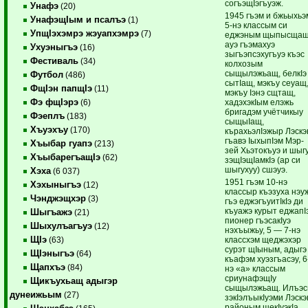
согъэщIэгъуэж.
Унафэ
(20)
1945 гъэм и бжьыхьэ
УнафэщIым и псалъэ
(1)
5-нэ классым си
УпщIэхэмрэ жэуапхэмрэ
(7)
еджэным щыпысщащ
ауэ гъэмахуэ
Ухуэныгъэ
(16)
зыгъэпсэхугъуэ къэс
Фестиваль
(34)
колхозым
сыщылэжьащ, белкIэ
Футбол
(486)
сытIащ, мэкъу сеуащ
ФщIэн папщIэ
(11)
мэкъу Iэнэ сщтащ,
Фэ фщIэрэ
хадэхэкIым елэжь
(6)
бригадэм учётчикыу
Фэеплъ
(183)
сыщыIащ,
Хъуэхъу
(170)
кърахьэлIэжыр Лэскэ
гъавэ IыхыпIэм Мэр-
Хъыбар гуапэ
(213)
зей Хьэтокъуэ и шыг
ХъыбарегъащIэ
(62)
зэщIэщIамкIэ (ар си
шыгухуу) сшэуэ.
Хэха
(6 037)
1951 гъэм 10-нэ
Хэхыныгъэ
(12)
классыр къэзуха нэу
Чэнджэщхэр
(3)
гъэ еджэгъуитIкIэ ди
къуажэ курыт еджапI
Шыгъажэ
(21)
пионер гъэсакIуэ
Шыхулъагъуэ
(12)
нэхъыжьу, 5 — 7-нэ
ЩIэ
классхэм щеджэхэр
(63)
сурэт щIыным, адыгэ
ЩIэныгъэ
(64)
къафэм хуэзгъасэу, 6
Щапхъэ
(84)
нэ «а» классым
сриунафэщIу
Щикъухьащ адыгэр
сыщылэжьащ. Илъэс
дунеижьым
(27)
зэкIэлъыкIуэми Лэскэ
районым щекIуэкIа