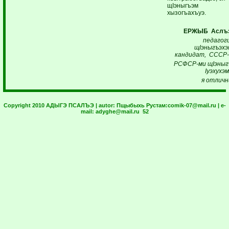
щIэныгъэм
хызогъахъуэ.
ЕРЖЫБ Аслъэ
педагог
щIэныгъэхэ
кандидат, СССР
РСФСР-ми щIэны
Iуэхухэм
я отличн
Copyright 2010 АДЫГЭ ПСАЛЪЭ | autor:
Пщыбыхь Рустам:
comik-07@mail.ru
| e-
mail:
adyghe@mail.ru
52